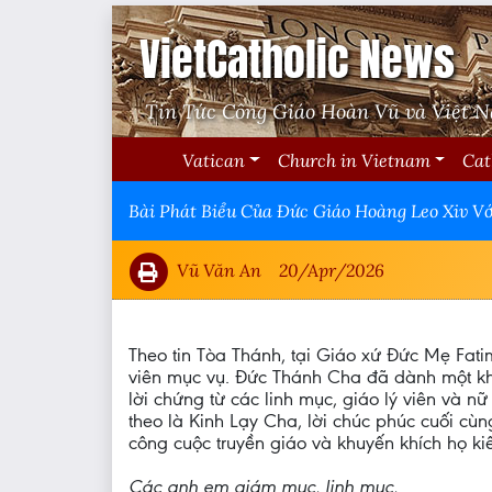
VietCatholic News
Tin Tức Công Giáo Hoàn Vũ và Việt 
Vatican
Church in Vietnam
Cat
Bài Phát Biểu Của Đức Giáo Hoàng Leo Xiv V
Vũ Văn An
20/Apr/2026
Theo tin Tòa Thánh, tại Giáo xứ Đức Mẹ Fa
viên mục vụ. Đức Thánh Cha đã dành một kh
lời chứng từ các linh mục, giáo lý viên và 
theo là Kinh Lạy Cha, lời chúc phúc cuối cù
công cuộc truyền giáo và khuyến khích họ ki
Các anh em giám mục, linh mục,