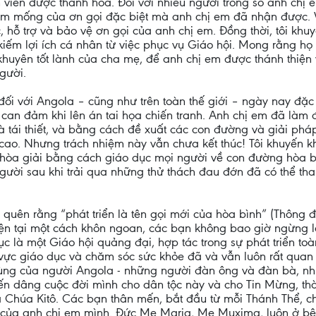
 viên được thánh hóa. Đối với nhiều người trong số anh chị e
 mống của ơn gọi đặc biệt mà anh chị em đã nhận được. Vì v
c, hỗ trợ và bảo vệ ơn gọi của anh chị em. Đồng thời, tôi kh
kiếm lợi ích cá nhân từ việc phục vụ Giáo hội. Mong rằng h
khuyên tốt lành của cha mẹ, để anh chị em được thánh thiện
gười.
ối với Angola – cũng như trên toàn thế giới – ngày nay đặc b
 can đảm khi lên án tai họa chiến tranh. Anh chị em đã là
tái thiết, và bằng cách đề xuất các con đường và giải phá
ao. Nhưng trách nhiệm này vẫn chưa kết thúc! Tôi khuyến khí
y hòa giải bằng cách giáo dục mọi người về con đường hòa b
ười sau khi trải qua những thử thách đau đớn đã có thể th
 quên rằng “phát triển là tên gọi mới của hòa bình” (Thông 
ện hiện tại một cách khôn ngoan, các bạn không bao giờ ngừng
ục là một Giáo hội quảng đại, hợp tác trong sự phát triển toà
vực giáo dục và chăm sóc sức khỏe đã và vẫn luôn rất quan 
ùng của người Angola - những người đàn ông và đàn bà, nh
n dâng cuộc đời mình cho dân tộc này và cho Tin Mừng, thà 
a Chúa Kitô. Các bạn thân mến, bắt đầu từ mỗi Thánh Thể, c
 của anh chị em mình. Đức Mẹ Maria, Mẹ Muxima, luôn ở b