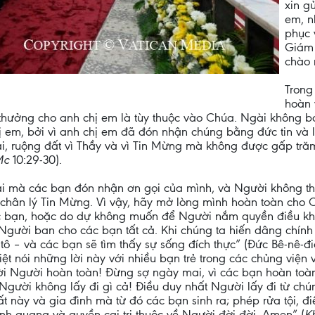
xin g
em, n
phục 
Giám 
chào 
Trong
hoàn 
 thưởng cho anh chị em là tùy thuộc vào Chúa. Ngài không 
 chị em, bởi vì anh chị em đã đón nhận chúng bằng đức tin 
i, ruộng đất vì Thầy và vì Tin Mừng mà không được gấp trăm
Mc
10:29-30).
 mà các bạn đón nhận ơn gọi của mình, và Người không thờ 
hân lý Tin Mừng. Vì vậy, hãy mở lòng mình hoàn toàn cho C
ác bạn, hoặc do dự không muốn để Người nắm quyền điều khi
 Người ban cho các bạn tất cả. Khi chúng ta hiến dâng chín
ô – và các bạn sẽ tìm thấy sự sống đích thực” (Đức Bê-nê-đi
t nói những lời này với nhiều bạn trẻ trong các chủng viện
đời Người hoàn toàn! Đừng sợ ngày mai, vì các bạn hoàn to
gười không lấy đi gì cả! Điều duy nhất Người lấy đi từ chúng 
 này và gia đình mà từ đó các bạn sinh ra; phép rửa tội, đ
nh quang và quyền cai trị thuộc về Người đời đời. Amen” (
K