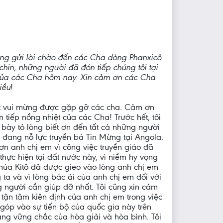
ũng gửi lời chào đến các Cha dòng Phanxicô
hin, những người đã đón tiếp chúng tôi tại
ủa các Cha hôm nay. Xin cảm ơn các Cha
iều
!
ất vui mừng được gặp gỡ các cha. Cảm ơn
n tiếp nồng nhiệt của các Cha! Trước hết, tôi
bày tỏ lòng biết ơn đến tất cả những người
 đang nỗ lực truyền bá Tin Mừng tại Angola.
n anh chị em vì công việc truyền giáo đã
thực hiện tại đất nước này, vì niềm hy vọng
húa Kitô đã được gieo vào lòng anh chị em
 ta và vì lòng bác ái của anh chị em đối với
 người cần giúp đỡ nhất. Tôi cũng xin cảm
 tận tâm kiên định của anh chị em trong việc
góp vào sự tiến bộ của quốc gia này trên
ảng vững chắc của hòa giải và hòa bình. Tôi