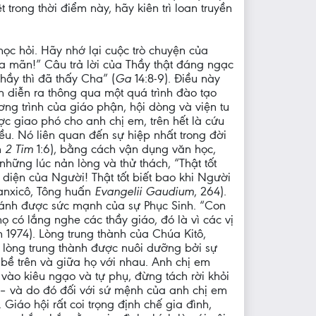
trong thời điểm này, hãy kiên trì loan truyền
học hỏi. Hãy nhớ lại cuộc trò chuyện của
hỏa mãn!” Câu trả lời của Thầy thật đáng ngạc
hầy thì đã thấy Cha” (
Ga
14:8-9). Điều này
n diễn ra thông qua một quá trình đào tạo
ng trình của giáo phận, hội dòng và viện tu
ợc giao phó cho anh chị em, trên hết là cứu
ều. Nó liên quan đến sự hiệp nhất trong đời
m
2 Tim
1:6), bằng cách vận dụng văn học,
những lúc nản lòng và thử thách, “Thật tốt
 diện của Người! Thật tốt biết bao khi Người
hanxicô, Tông huấn
Evangelii Gaudium
, 264).
 ánh được sức mạnh của sự Phục Sinh. “Con
ọ có lắng nghe các thầy giáo, đó là vì các vị
 1974). Lòng trung thành của Chúa Kitô,
 lòng trung thành được nuôi dưỡng bởi sự
bề trên và giữa họ với nhau. Anh chị em
vào kiêu ngạo và tự phụ, đừng tách rời khỏi
m – và do đó đối với sứ mệnh của anh chị em
 Giáo hội rất coi trọng định chế gia đình,