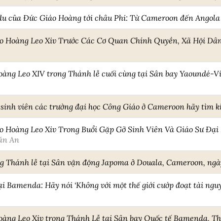
du của Đức Giáo Hoàng tới châu Phi: Từ Cameroon đến Angola
áo Hoàng Leo Xiv Trước Các Cơ Quan Chính Quyền, Xã Hội Dân
àng Leo XIV trong Thánh lễ cuối cùng tại Sân bay Yaoundé-Vi
inh viên các trường đại học Công Giáo ở Cameroon hãy tìm k
o Hoàng Leo Xiv Trong Buổi Gặp Gỡ Sinh Viên Và Giáo Sư Đại 
ăn An
ng Thánh lễ tại Sân vận động Japoma ở Douala, Cameroon, ngà
i Bamenda: Hãy nói ‘Không với một thế giới cướp đoạt tài nguy
àng Leo Xiv trong Thánh Lễ tại Sân bay Quốc tế Bamenda, T