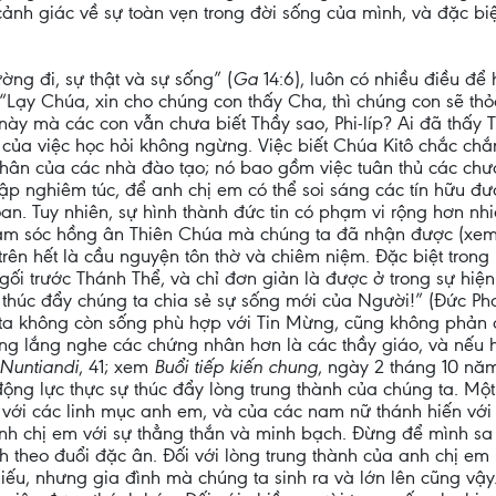
ảnh giác về sự toàn vẹn trong đời sống của mình, và đặc biệt 
ng đi, sự thật và sự sống” (
Ga
14:6), luôn có nhiều điều để 
i: “Lạy Chúa, xin cho chúng con thấy Cha, thì chúng con sẽ t
 này mà các con vẫn chưa biết Thầy sao, Phi-líp? Ai đã thấy T
của việc học hỏi không ngừng. Việc biết Chúa Kitô chắc chắ
hân của các nhà đào tạo; nó bao gồm việc tuân thủ các chươ
ập nghiêm túc, để anh chị em có thể soi sáng các tín hữu đư
an. Tuy nhiên, sự hình thành đức tin có phạm vi rộng hơn nhi
chăm sóc hồng ân Thiên Chúa mà chúng ta đã nhận được (xe
trên hết là cầu nguyện tôn thờ và chiêm niệm. Đặc biệt trong 
gối trước Thánh Thể, và chỉ đơn giản là được ở trong sự hiện
thúc đẩy chúng ta chia sẻ sự sống mới của Người!” (Đức P
g ta không còn sống phù hợp với Tin Mừng, cũng không phản
òng lắng nghe các chứng nhân hơn là các thầy giáo, và nếu h
 Nuntiandi
, 41; xem
Buổi tiếp kiến chung
, ngày 2 tháng 10 năm
ộng lực thực sự thúc đẩy lòng trung thành của chúng ta. Một
với các linh mục anh em, và của các nam nữ thánh hiến với 
nh chị em với sự thẳng thắn và minh bạch. Đừng để mình sa 
h theo đuổi đặc ân. Đối với lòng trung thành của anh chị e
hiếu, nhưng gia đình mà chúng ta sinh ra và lớn lên cũng vậy.