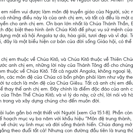
ị em niềm vui được làm môn đệ truyền giáo của Người, sứ
t cả những điều này là của anh chị em, và tất cả đều là một
quyền cho anh chị em. Ơn ban lớn nhất là Chúa Thánh Thần,
ch đặc biệt theo hình ảnh Chúa Kitô để phục vụ sứ mệnh của
ựng một xã hội Angola tự do, hòa giải, tươi đẹp và vĩ đại. T
hi, đây là một biểu hiện cơ bản của đời sống Giáo hội, có 
chị em thuộc về Chúa Kitô, và Chúa Kitô thuộc về Thiên Chú
 anh chị em, những lời này của Thánh Tông đồ cho chúng ta
em thuộc về Chúa Kitô. Tất cả người Angola, không ngoại lệ
iên, các môn đệ của Chúa có bổn phận phải làm như vậy theo 
ới tư cách là môn đệ của Chúa Giêsu. Tất cả anh chị em đề
thể thay thế anh chị em. Đây chính là điểm độc đáo của anh 
 của Thân Thể Chúa Kitô; và vì lý do này, cử chỉ, lời nói và
 trong và xây dựng chúng cho đến muôn đời.
i luôn gắn bó mật thiết với Người (xem
Ga
15:1-8). Phần còn
 kế hoạch mục vụ ba năm với khẩu hiệu “Môn đệ trung thàn
 về chức vụ linh mục và đời sống thánh hiến. Chúa đang mở
ắng theo đuổi tất cả! Nhưng con đường đầu tiên là trung thà