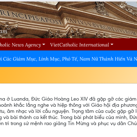
Nam
holic News Agency
VietCatholic International
ới Các Giám Mục, Linh Mục, Phó Tế, Nam Nữ Thánh Hiến Và N
tima ở Luanda, Đức Giáo Hoàng Leo XIV đã gặp gỡ các giám 
oảnh khắc lắng nghe và hiệp thông với Giáo hội địa phươn
nữ tu, âm nhạc và lời cầu nguyện. Trọng tâm của cuộc gặp gỡ
ng và bài thánh ca kết thúc. Trong bài phát biểu của mình, 
ên trì trong sứ mệnh rao giảng Tin Mừng và phục vụ dân Chú