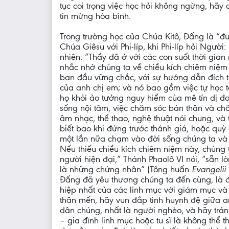
tục coi trọng việc học hỏi không ngừng, hãy c
tin mừng hòa bình.
Trong trường học của Chúa Kitô, Đấng là “đườ
Chúa Giêsu với Phi-líp, khi Phi-líp hỏi Ngườ
nhiên: “Thầy đã ở với các con suốt thời gian
nhắc nhở chúng ta về chiều kích chiêm niệm 
ban đầu vững chắc, với sự hướng dẫn đích t
của anh chị em; và nó bao gồm việc tự học t
họ khỏi ảo tưởng nguy hiểm của mê tín dị đo
sống nội tâm, việc chăm sóc bản thân và 
âm nhạc, thể thao, nghệ thuật nói chung, và 
biết bao khi đứng trước thánh giá, hoặc quỳ 
một lần nữa chạm vào đời sống chúng ta và 
Nếu thiếu chiều kích chiêm niệm này, chún
người hiện đại,” Thánh Phaolô VI nói, “sẵn l
là những chứng nhân” (Tông huấn
Evangelii
Đấng đã yêu thương chúng ta đến cùng, là đ
hiệp nhất của các linh mục với giám mục và 
thân mến, hãy vun đắp tình huynh đệ giữa a
dân chúng, nhất là người nghèo, và hãy trán
– gia đình linh mục hoặc tu sĩ là không thể t