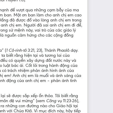
c mạnh để vượt qua những cạm bẫy của ma
 ơn ban. Một ơn ban làm cho anh chị em cao
 Đấng đã được đổ vào lòng anh chị em trong
 anh chị em. Người đã sai anh chị em đi để,
rong sứ mệnh này, vai trò của các giáo lý
thể là nguồn cảm hứng cho các cộng đồng
a” (
1 Cô-rinh-tô
3:21, 23), Thánh Phaolô dạy.
 biết rằng hiện tại và tương lai của
, đều có quyền xây dựng đất nước này và
luật bác ái. Cốt lõi trong hành động của
u có trách nhiệm phản ánh hình ảnh của
chị em! Anh chị em là muối và ánh sáng của
 hành động của anh chị em – phản ánh tình
 lại sẽ được sắp xếp ổn thỏa. Tôi biết rằng
h, môn đệ vui mừng” (xem
Công vụ
11:23-26),
 ra những con đường nào cho Giáo hội tại
nh với Chúa Kitô. Vì mục đích này, hãy tiếp