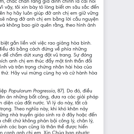
m, chắc chắn rằng gia đình chính là cái nôi
ậy, tôi xin bày tỏ lòng biết ơn sâu sắc đến
uyên họ hãy luôn giúp đỡ anh chị em giữ vững
ọ sẽ nâng đỡ anh chị em bằng lời cầu nguyện
 và không bao giờ quên rằng, theo hình ảnh
iệt gắn liền với việc rao giảng hòa bình.
m điều đó bằng cách đứng về phía những
p để chấm dứt xung đột vũ trang. Sự đóng
ch anh chị em thúc đẩy một tinh thần đổi
ình và trân trọng chứng nhân hài hòa của
a thứ. Hãy vui mừng cùng họ và cử hành hòa
điệp
Populorum Progressio
, 87). Do đó, điều
 lên án những bất công, đưa ra các giải pháp
n diện của đất nước. Vì lý do này, tất cả
trọng. Theo nghĩa này, khi khó khăn nảy
ững nhà truyền giáo sinh ra ở đây hoặc đến
chết chứ không phản bội công lý, chân lý,
hính các bạn cũng là thân thể được hiến
ên cạnh anh chị em. Xin Chúa ban phước