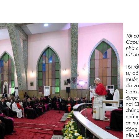
Tôi c
Capuc
nhà c
rất nh
Tôi r
sự đó
muốn 
đã và
Cảm ơ
được 
nơi C
chúng
những
ơn sự
đóng 
nền t