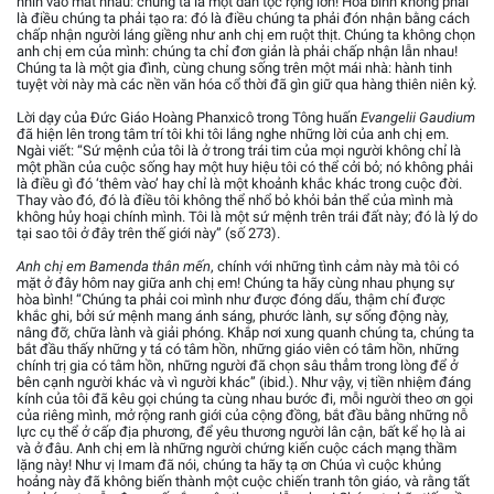
nhìn vào mắt nhau: chúng ta là một dân tộc rộng lớn! Hòa bình không phải
là điều chúng ta phải tạo ra: đó là điều chúng ta phải đón nhận bằng cách
chấp nhận người láng giềng như anh chị em ruột thịt. Chúng ta không chọn
anh chị em của mình: chúng ta chỉ đơn giản là phải chấp nhận lẫn nhau!
Chúng ta là một gia đình, cùng chung sống trên một mái nhà: hành tinh
tuyệt vời này mà các nền văn hóa cổ thời đã gìn giữ qua hàng thiên niên kỷ.
Lời dạy của Đức Giáo Hoàng Phanxicô trong Tông huấn
Evangelii Gaudium
đã hiện lên trong tâm trí tôi khi tôi lắng nghe những lời của anh chị em.
Ngài viết: “Sứ mệnh của tôi là ở trong trái tim của mọi người không chỉ là
một phần của cuộc sống hay một huy hiệu tôi có thể cởi bỏ; nó không phải
là điều gì đó ‘thêm vào’ hay chỉ là một khoảnh khắc khác trong cuộc đời.
Thay vào đó, đó là điều tôi không thể nhổ bỏ khỏi bản thể của mình mà
không hủy hoại chính mình. Tôi là một sứ mệnh trên trái đất này; đó là lý do
tại sao tôi ở đây trên thế giới này” (số 273).
Anh chị em Bamenda thân mến
, chính với những tình cảm này mà tôi có
mặt ở đây hôm nay giữa anh chị em! Chúng ta hãy cùng nhau phụng sự
hòa bình! “Chúng ta phải coi mình như được đóng dấu, thậm chí được
khắc ghi, bởi sứ mệnh mang ánh sáng, phước lành, sự sống động này,
nâng đỡ, chữa lành và giải phóng. Khắp nơi xung quanh chúng ta, chúng ta
bắt đầu thấy những y tá có tâm hồn, những giáo viên có tâm hồn, những
chính trị gia có tâm hồn, những người đã chọn sâu thẳm trong lòng để ở
bên cạnh người khác và vì người khác” (ibid.). Như vậy, vị tiền nhiệm đáng
kính của tôi đã kêu gọi chúng ta cùng nhau bước đi, mỗi người theo ơn gọi
của riêng mình, mở rộng ranh giới của cộng đồng, bắt đầu bằng những nỗ
lực cụ thể ở cấp địa phương, để yêu thương người lân cận, bất kể họ là ai
và ở đâu. Anh chị em là những người chứng kiến cuộc cách mạng thầm
lặng này! Như vị Imam đã nói, chúng ta hãy tạ ơn Chúa vì cuộc khủng
hoảng này đã không biến thành một cuộc chiến tranh tôn giáo, và rằng tất