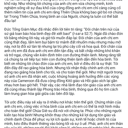
khổ này. Như những lời chứng của anh chị em vừa chứng minh, kinh
nghiệm sống về sự đau khổ của cộng đồng anh chị em chỉ càng củng cố
thêm niềm tin của anh chị em rằng Thiên Chúa không bao giờ bỏ rơi chúng
ta! Trong Thiên Chúa, trong bình an của Người, chúng ta luôn có thể bắt
đầu lại!
Đức Tổng Giám Mục đã nhắc đến lời tiên tri rằng: “Đôi chân trên núi của
sứ giả loan báo hòa bình đẹp đẽ xiết bao!” (
I-sai-a
52:7). Ngài đã chào đón
tôi bằng những lời này, và giờ tôi muốn đáp lại: Đôi chân của anh chị em
cũng thật đẹp, lấm lem bụi bặm từ mảnh đất nhuốm máu nhưng màu mỡ
này, nơi bị đối xử tàn tệ nhưng lại trù phú cây cối và hoa quả. Đôi chân của
anh chị em đã đưa anh chị em đến tận đây, và bất chấp những khó khăn
và trở ngại, chúng vẫn kiên định trên con đường thiện lành. Mong rằng tất
cả chúng ta sẽ tiếp tục trên con đường thiện lành dẫn đến hòa bình. Tôi
biết ơn những lời chào đón của anh chị em, bởi vì điều đó là sự thật: Tôi
đến đây để rao giảng hòa bình. Nhưng tôi nhận thấy chính anh chị em
đang rao giảng hòa bình cho tôi, và cho toàn thế giới. Như một người trong
số anh chị em đã nhận xét, cuộc khủng hoảng ảnh hưởng đến các vùng
này của Cameroon đã đưa cộng đồng Kitô giáo và Hồi giáo xích lại gần
nhau hơn bao giờ hết. Thật vậy, các nhà lãnh đạo tôn giáo của anh chị em
đã cùng nhau thành lập Phong trào Hòa bình, thông qua đó họ tìm cách
làm trung gian hòa giải giữa các bên đối lập.
Tôi ước điều này sẽ xảy ra ở nhiều nơi khác trên thế giới. Chứng nhân của
anh chị em, công việc vì hòa bình của anh chị em có thể là một hình mẫu
cho toàn thế giới! Chúa Giê-su đã nói với chúng ta: Phúc cho những người
kiến tạo hòa bình! Nhưng khốn thay cho những kẻ lợi dụng tôn giáo và
chính danh Chúa để phục vụ lợi ích quân sự, kinh tế hoặc chính trị của
mình, kéo điều thánh thiêng vào bóng tối và sự ô uế. Phải, anh chị em thân
yêu của tôi, những người đói khát công lý, những người nghèo khó, thương