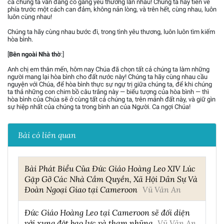
cả chúng ta vẫn đang cố gắng yêu thương lẫn nhau! Chúng ta hãy tiến về
phía trước một cách can đảm, không nản lòng, và trên hết, cùng nhau, luôn
luôn cùng nhau!
Chúng ta hãy cùng nhau bước đi, trong tình yêu thương, luôn luôn tìm kiếm
hòa bình.
[
Bên ngoài Nhà thờ
:]
Anh chị em thân mến, hôm nay Chúa đã chọn tất cả chúng ta làm những
người mang lại hòa bình cho đất nước này! Chúng ta hãy cùng nhau cầu
nguyện với Chúa, để hòa bình thực sự ngự trị giữa chúng ta, để khi chúng
ta thả những con chim bồ câu trắng này — biểu tượng của hòa bình — thì
hòa bình của Chúa sẽ ở cùng tất cả chúng ta, trên mảnh đất này, và giữ gìn
sự hiệp nhất của chúng ta trong bình an của Người. Ca ngợi Chúa!
Bài có liên quan
Bài Phát Biểu Của Đức Giáo Hoàng Leo XIV Lúc
Gặp Gỡ Các Nhà Cầm Quyền, Xã Hội Dân Sự Và
Đoàn Ngoại Giao tại Cameroon
Vũ Văn An
Đức Giáo Hoàng Leo tại Cameroon sẽ đối diện
với xung đột bạo lực và tham nhũng
Vũ Văn An