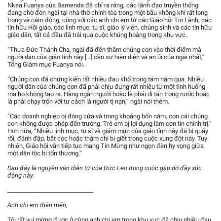
Nkea Fuanya của Bamenda đã chỉ ra rằng, các lãnh đạo truyền thống
đang chờ đón ngài tại nhà thờ chính tòa trong một bầu không khí rất long
trọng và cảm động, cùng với các anh chị em từ các Giáo hội Tin Lành, các
tín hữu Hồi giáo, các linh mục, tu sĩ, giáo lý viên, chủng sinh và các tín hữu
giáo dân, tất cả đều đã trải qua cuộc khủng hoảng trong khu vực.
“Thưa Đức Thánh Cha, ngài đã đến thăm chúng con vào thời điểm mà
người dân của giáo tỉnh này […] cần sự hiện diện và an ủi của ngài nhất,”
Tổng Giám mục Fuanya nói.
“Chúng con đã chứng kiến ​​rất nhiều đau khổ trong tám năm qua. Nhiều
người dân của chúng con đã phải chịu đựng rất nhiều từ một tình huống
mà họ không tạo ra. Hàng ngàn người hoặc là phải di tản trong nước hoặc
là phải chạy trốn với tư cách là người tị nạn,” ngài nói thêm.
“Các doanh nghiệp bị đóng cửa và trong khoảng bốn năm, con cái chúng
con không được phép đến trường. Trẻ em bị lợi dụng làm con tin chính trị.”
Hơn nữa, “Nhiều linh mục, tu sĩ và giám mục của giáo tỉnh này đã bị quấy
rối, đánh đập, bắt cóc hoặc thậm chí bị giết trong cuộc xung đột này. Tuy
nhiên, Giáo hội vẫn tiếp tục mang Tin Mừng như ngọn đèn hy vọng giữa
một dân tộc bị tổn thương.”
Sau đây là nguyên văn diễn từ của Đức Leo trong cuộc gặp dỡ đầy xúc
động này:
_____________________________
Anh chị em thân mến
,
Tôi rất vui mừng được ở cùng anh chị em trong khu vực đã chịu nhiều đau