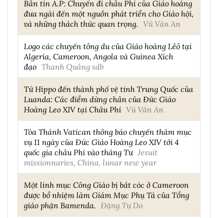
Bản tin A.P: Chuyến đi châu Phi của Giáo hoàng
đưa ngài đến một nguồn phát triển cho Giáo hội,
và những thách thức quan trọng.
Vũ Văn An
Logo các chuyến tông du của Giáo hoàng Lêô tại
Algeria, Cameroon, Angola và Guinea Xích
đạo
Thanh Quảng sdb
Từ Hippo đến thành phố vệ tinh Trung Quốc của
Luanda: Các điểm dừng chân của Đức Giáo
Hoàng Leo XIV tại Châu Phi
Vũ Văn An
Tòa Thánh Vatican thông báo chuyến thăm mục
vụ 11 ngày của Đức Giáo Hoàng Leo XIV tới 4
quốc gia châu Phi vào tháng Tư
Jesuit
missionnaries, China, lunar new year
Một linh mục Công Giáo bị bắt cóc ở Cameroon
được bổ nhiệm làm Giám Mục Phụ Tá của Tổng
giáo phận Bamenda.
Đặng Tự Do