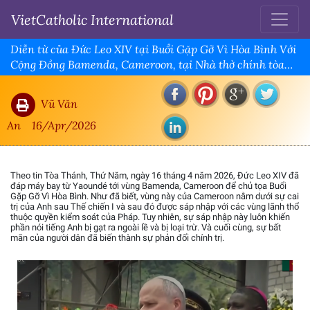
VietCatholic International
Diễn từ của Đức Leo XIV tại Buổi Gặp Gỡ Vì Hòa Bình Với
Cộng Đồng Bamenda, Cameroon, tại Nhà thờ chính tòa
Thánh Giuse
Vũ Văn
An
16/Apr/2026
Theo tin Tòa Thánh, Thứ Năm, ngày 16 tháng 4 năm 2026, Đức Leo XIV đã
đáp máy bay từ Yaoundé tới vùng Bamenda, Cameroon để chủ tọa Buổi
Gặp Gỡ Vì Hòa Bình. Như đã biết, vùng này của Cameroon nằm dưới sự cai
trị của Anh sau Thế chiến I và sau đó được sáp nhập với các vùng lãnh thổ
thuộc quyền kiểm soát của Pháp. Tuy nhiên, sự sáp nhập này luôn khiến
phần nói tiếng Anh bị gạt ra ngoài lề và bị loại trừ. Và cuối cùng, sự bất
mãn của người dân đã biến thành sự phản đối chính trị.