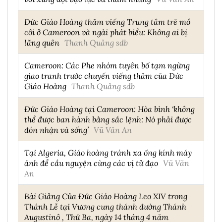
Đức Giáo Hoàng thăm viếng Trung tâm trẻ mồ
côi ở Cameroon và ngài phát biểu: Không ai bị
lãng quên
Thanh Quảng sdb
Cameroon: Các Phe nhóm tuyên bố tạm ngừng
giao tranh trước chuyến viếng thăm của Đức
Giáo Hoàng
Thanh Quảng sdb
Đức Giáo Hoàng tại Cameroon: Hòa bình ‘không
thể được ban hành bằng sắc lệnh: Nó phải được
đón nhận và sống’
Vũ Văn An
Tại Algeria, Giáo hoàng tránh xa ống kính máy
ảnh để cầu nguyện cùng các vị tử đạo
Vũ Văn
An
Bài Giảng Của Đức Giáo Hoàng Leo XIV trong
Thánh Lễ tại Vương cung thánh đường Thánh
Augustinô , Thứ Ba, ngày 14 tháng 4 năm