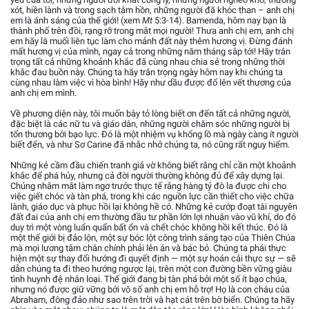
xót, hiền lành và trong sạch tâm hồn, những người đã khóc than – anh chị
em là ánh sáng của thế giới! (xem
Mt
5:3-14). Bamenda, hôm nay bạn là
thành phố trên đồi, rạng rỡ trong mắt mọi người! Thưa anh chị em, anh chị
em hãy là muối liên tục làm cho mảnh đất này thêm hương vị. Đừng đánh
mất hương vị của mình, ngay cả trong những năm tháng sắp tới! Hãy trân
trọng tất cả những khoảnh khắc đã cùng nhau chia sẻ trong những thời
khắc đau buồn này. Chúng ta hãy trân trọng ngày hôm nay khi chúng ta
cùng nhau làm việc vì hòa bình! Hãy như dầu được đổ lên vết thương của
anh chị em mình.
Về phương diện này, tôi muốn bày tỏ lòng biết ơn đến tất cả những người,
đặc biệt là các nữ tu và giáo dân, những người chăm sóc những người bị
tổn thương bởi bạo lực. Đó là một nhiệm vụ khổng lồ mà ngày càng ít người
biết đến, và như Sơ Carine đã nhắc nhở chúng ta, nó cũng rất nguy hiểm.
Những kẻ cầm đầu chiến tranh giả vờ không biết rằng chỉ cần một khoảnh
khắc để phá hủy, nhưng cả đời người thường không đủ để xây dựng lại.
Chúng nhắm mắt làm ngơ trước thực tế rằng hàng tỷ đô la được chi cho
việc giết chóc và tàn phá, trong khi các nguồn lực cần thiết cho việc chữa
lành, giáo dục và phục hồi lại không hề có. Những kẻ cướp đoạt tài nguyên
đất đai của anh chị em thường đầu tư phần lớn lợi nhuận vào vũ khí, do đó
duy trì một vòng luẩn quẩn bất ổn và chết chóc không hồi kết thúc. Đó là
một thế giới bị đảo lộn, một sự bóc lột công trình sáng tạo của Thiên Chúa
mà mọi lương tâm chân chính phải lên án và bác bỏ. Chúng ta phải thực
hiện một sự thay đổi hướng đi quyết định — một sự hoán cải thực sự — sẽ
dẫn chúng ta đi theo hướng ngược lại, trên một con đường bền vững giàu
tình huynh đệ nhân loại. Thế giới đang bị tàn phá bởi một số ít bạo chúa,
nhưng nó được giữ vững bởi vô số anh chị em hỗ trợ! Họ là con cháu của
Abraham, đông đảo như sao trên trời và hạt cát trên bờ biển. Chúng ta hãy