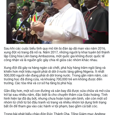
Sau khi các cuộc biểu tình quy mô lớn bị đàn áp dã man vào năm 2016,
xung đột vũ trang đã nổ ra. Năm 2017, những người ly khai tuyên bố thành
lập Cộng hòa Liên bang Ambazonia, một quốc gia không được quốc tế
công nhận và là nguồn gốc gây chia rẽ giữa các nhóm khác nhau.
Xung đột đã gây ra hàng ngàn cái chết, phá hủy hàng trăm ngôi làng và
khiến hơn một triệu người phải di dời ở nước láng giềng Nigeria. Ít nhất
500,000 người vẫn đang phải di dời trong nước. Trong gần năm năm, các
trường học đã đóng cửa, và khoảng 700,000 trẻ em không được đến
trường. Các tòa nhà và cơ sở hạ tầng bị phá hủy.
Gần đây hơn, một số con đường và sân bay đã được sửa chữa và mở cửa
trở lại sau nhiều năm, đặc biệt là cho chuyến thăm của Giáo hoàng. Tình
hình hiện tại đã dịu bớt, nhưng chưa hoàn toàn yên bình, vẫn còn một số
nhóm từ chối từ bỏ đấu tranh vũ trang và nhiều nhóm lợi dụng tình trạng
bất ổn để tham gia vào các hành vi tội phạm, bao gồm cả bắt cóc.
Trong bài phát biểu chào đón Đức Thánh Cha, Tổng Giám mục Andrew