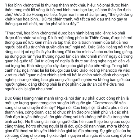
“Hòa bình không thể bị thu hẹp thành một khẩu hiệu: Nó phải được hiện
thân trong một lối sống từ bỏ mọi hình thức bạo lực, cả bản thân lẫn định
chế,” Đức Giáo Hoàng nói tiếp. Ngài mạnh mẽ nhắc lại rằng “thế giới đang
khát khao hòa bình… Đủ rồi chiến tranh, với tất cả nỗi đau mà nó gây ra
thông qua cái chết, sự tàn phá và lưu đầy!”
“Thực thế, hòa bình không thể được ban hành bằng sắc lệnh: Nó phải
được đón nhận và sống. Đó là một hồng phúc từ Thiên Chúa, được hé mở
thông qua nỗ lực kiên nhẫn và tập thể. Đó là trách nhiệm của tất cả mọi
người, bắt đầu từ chính quyền dân sự,” ngài nói. Đức Giáo Hoàng nói thêm
rằng, cai trị có nghĩa là yêu thương đất nước mình và các nước láng giềng,
áp dụng giới răn “yêu thương người lân cận như chính mình” ngay cả trong
quan hệ quốc tế. Cai trị cũng có nghĩa là thực sự lắng nghe người dân và
coi trọng họ. Khả năng giúp xây dựng các giải pháp bền vững. Trong bối
cảnh này, ngài nhắc lại lời kêu gọi của Đức Giáo Hoàng Phanxicô về việc
vượt ra khỏi “quan niệm chính sách xã hội là chính sách dành cho người
nghèo, nhưng không bao giờ cùng với người nghèo và không bao giờ của
người nghèo, càng không phải là một phần của dự án có thể đưa mọi
người xích lại gần nhau hơn”.
Đức Giáo Hoàng nhấn mạnh rằng xã hội dân sự phải được công nhận là
một lực lượng quan trọng cho sự gắn kết quốc gia. “Cameroon đã sẵn
sàng cho sự chuyển đổi này!” Ngài nói: Các hiệp hội, tổ chức phụ nữ và
thanh niên, công đoàn, các tổ chức nhân đạo phi chính phủ, và các nhà
lãnh đạo truyền thống và tôn giáo đóng vai trò không thể thiếu trong hòa
bình xã hội. Họ thường là những người đầu tiên can thiệp trong các cuộc
căng thẳng, hỗ trợ những người bị di dời, giúp đỡ nạn nhân, mở ra không
gian đối thoại và khuyến khích hòa giải tại địa phương. Sự gần gũi của họ
với cộng đồng cho phép họ xác định nguyên nhân gốc rễ của xung đột và