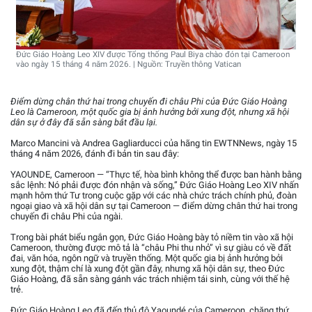
Đức Giáo Hoàng Leo XIV được Tổng thống Paul Biya chào đón tại Cameroon
vào ngày 15 tháng 4 năm 2026. | Nguồn: Truyền thông Vatican
Điểm dừng chân thứ hai trong chuyến đi châu Phi của Đức Giáo Hoàng
Leo là Cameroon, một quốc gia bị ảnh hưởng bởi xung đột, nhưng xã hội
dân sự ở đây đã sẵn sàng bắt đầu lại.
Marco Mancini và Andrea Gagliarducci của hãng tin EWTNNews, ngày 15
tháng 4 năm 2026, đánh đi bản tin sau đây:
YAOUNDE, Cameroon — “Thực tế, hòa bình không thể được ban hành bằng
sắc lệnh: Nó phải được đón nhận và sống,” Đức Giáo Hoàng Leo XIV nhấn
mạnh hôm thứ Tư trong cuộc gặp với các nhà chức trách chính phủ, đoàn
ngoại giao và xã hội dân sự tại Cameroon — điểm dừng chân thứ hai trong
chuyến đi châu Phi của ngài.
Trong bài phát biểu ngắn gọn, Đức Giáo Hoàng bày tỏ niềm tin vào xã hội
Cameroon, thường được mô tả là “châu Phi thu nhỏ” vì sự giàu có về đất
đai, văn hóa, ngôn ngữ và truyền thống. Một quốc gia bị ảnh hưởng bởi
xung đột, thậm chí là xung đột gần đây, nhưng xã hội dân sự, theo Đức
Giáo Hoàng, đã sẵn sàng gánh vác trách nhiệm tái sinh, cùng với thế hệ
trẻ.
Đức Giáo Hoàng Leo đã đến thủ đô Yaoundé của Cameroon, chặng thứ