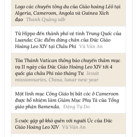
Logo các chuyến tông du của Giáo hoàng Lêô tại
Algeria, Cameroon, Angola và Guinea Xích
đạo
Thanh Quảng sdb
Từ Hippo đến thành phố vệ tinh Trung Quốc của
Luanda: Các điểm dừng chân của Đức Giáo
Hoàng Leo XIV tại Châu Phi
Vũ Văn An
Tòa Thánh Vatican thông báo chuyến thăm mục
vụ 11 ngày của Đức Giáo Hoàng Leo XIV tới 4
quốc gia châu Phi vào tháng Tư
Jesuit
missionnaries, China, lunar new year
Một linh mục Công Giáo bị bắt cóc ở Cameroon
được bổ nhiệm làm Giám Mục Phụ Tá của Tổng
giáo phận Bamenda.
Đặng Tự Do
5 cuộc gặp gỡ khó quên với người Úc của Đức
Giáo Hoàng Leo XIV
Vũ Văn An