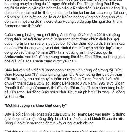
hai trong chuyến công du 11 ngày đến châu Phi. Tổng thống Paul Biya,
người đã nắm quyền gần bốn thập niên, đã chào đón Đức Giáo Hoàng. Tuy
nhiên, bên dưới một hệ thống chính trị đã tồn tại lâu dài, các xung đột cũng
đã bén rễ. Đặc biệt, cái gọi là cuộc khủng hoảng vùng nói tiếng Anh vẫn
còn âm ỉ, một chủ đề mà Đức Giáo Hoàng sẽ đề cập khi ngài đến thăm
Bamenda vào thứ Năm.
Cuộc khủng hoảng vùng nói tiếng Anh bùng nổ vào năm 2016 khi cộng
đồng thiểu số nói tiếng Anh ở Cameroon phát động chiến dịch kêu gọi
quyền tự trị lớn hơn và bị Biya bác bỏ. Từ thời điểm đó trở đi, tình hình xấu
đi, dẫn đến thương vong và di dời, đỉnh điểm là “tuyên bố độc lập” được
công bố vào tháng 10 năm 2017 tại một vùng lãnh thổ được gọi là
Ambazonia. Vào thời điểm khủng hoảng lên đến đỉnh điểm, sự trung gian
hòa giải của Tòa Thánh cũng được yêu cầu.
Giáo hội vẫn hiện diện ở Cameroon và thực hiện công việc rộng rãi. Đức
Giáo Hoàng Leo XIV nhắc lại rằng ngài là vị Giáo hoàng thứ ba đến thăm
đất nước này, sau hai chuyến thăm của Thánh Gioan Phaolô II và một
chuyến thăm của Đức Giáo Hoàng Bênêđictô XVI. Năm 1995, Đức Gioan
Phaolô II đã chọn Yaoundé, thủ đô của đất nước, để ban hành tông huấn
hậu Thượng Hội đồng Giáo hội ở Châu Phi, xuất phát từ Thượng Hội đồng
về Châu Phi.
“Một khát vọng và khao khát công lý”
Đây là bối cảnh bài phát biểu của Đức Giáo Hoàng Leo vào ngày 15 tháng
4, không chỉ là một thông điệp hòa bình mà còn là lời khích lệ các tín hữu
Công Giáo ở Cameroon tiếp tục xây dựng lợi ích chung.
“Tôi đến giữa các bạn với tư cách là một mục tử và là người phục vụ cho