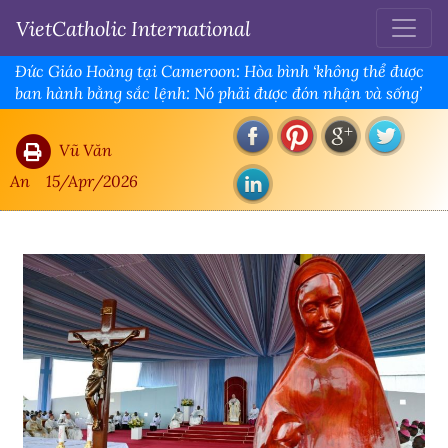
VietCatholic International
Đức Giáo Hoàng tại Cameroon: Hòa bình ‘không thể được
ban hành bằng sắc lệnh: Nó phải được đón nhận và sống’
Vũ Văn
An
15/Apr/2026