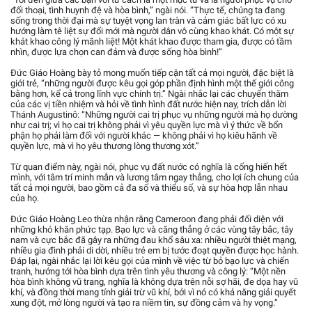
đối thoại, tình huynh đệ và hòa bình,” ngài nói. “Thực tế, chúng ta đang
sống trong thời đại mà sự tuyệt vọng lan tràn và cảm giác bất lực có xu
hướng làm tê liệt sự đổi mới mà người dân vô cùng khao khát. Có một sự
khát khao công lý mãnh liệt! Một khát khao được tham gia, được có tầm
nhìn, được lựa chọn can đảm và được sống hòa bình!”
Đức Giáo Hoàng bày tỏ mong muốn tiếp cận tất cả mọi người, đặc biệt là
giới trẻ, “những người được kêu gọi góp phần định hình một thế giới công
bằng hơn, kể cả trong lĩnh vực chính trị.” Ngài nhắc lại các chuyến thăm
của các vị tiền nhiệm và hỏi về tình hình đất nước hiện nay, trích dẫn lời
Thánh Augustinô: “Những người cai trị phục vụ những người mà họ dường
như cai trị; vì họ cai trị không phải vì yêu quyền lực mà vì ý thức về bổn
phận họ phải làm đối với người khác — không phải vì họ kiêu hãnh về
quyền lực, mà vì họ yêu thương lòng thương xót.”
Từ quan điểm này, ngài nói, phục vụ đất nước có nghĩa là cống hiến hết
mình, với tâm trí minh mẫn và lương tâm ngay thẳng, cho lợi ích chung của
tất cả mọi người, bao gồm cả đa số và thiểu số, và sự hòa hợp lẫn nhau
của họ.
Đức Giáo Hoàng Leo thừa nhận rằng Cameroon đang phải đối diện với
những khó khăn phức tạp. Bạo lực và căng thẳng ở các vùng tây bắc, tây
nam và cực bắc đã gây ra những đau khổ sâu xa: nhiều người thiệt mạng,
nhiều gia đình phải di dời, nhiều trẻ em bị tước đoạt quyền được học hành.
Đáp lại, ngài nhắc lại lời kêu gọi của mình về việc từ bỏ bạo lực và chiến
tranh, hướng tới hòa bình dựa trên tình yêu thương và công lý: “Một nền
hòa bình không vũ trang, nghĩa là không dựa trên nỗi sợ hãi, đe dọa hay vũ
khí, và đồng thời mang tính giải trừ vũ khí, bởi vì nó có khả năng giải quyết
xung đột, mở lòng người và tạo ra niềm tin, sự đồng cảm và hy vọng.”