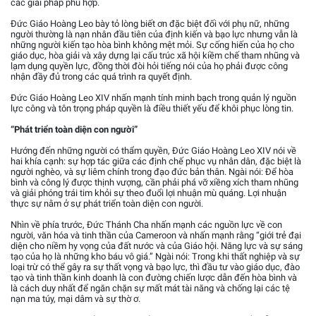
các giải pháp phù hợp.
Đức Giáo Hoàng Leo bày tỏ lòng biết ơn đặc biệt đối với phụ nữ, những
người thường là nạn nhân đầu tiên của định kiến và bạo lực nhưng vẫn là
những người kiến tạo hòa bình không mệt mỏi. Sự cống hiến của họ cho
giáo dục, hòa giải và xây dựng lại cấu trúc xã hội kiềm chế tham nhũng và
lạm dụng quyền lực, đồng thời đòi hỏi tiếng nói của họ phải được công
nhận đầy đủ trong các quá trình ra quyết định.
Đức Giáo Hoàng Leo XIV nhấn mạnh tính minh bạch trong quản lý nguồn
lực công và tôn trọng pháp quyền là điều thiết yếu để khôi phục lòng tin.
“Phát triển toàn diện con người”
Hướng đến những người có thẩm quyền, Đức Giáo Hoàng Leo XIV nói về
hai khía cạnh: sự hợp tác giữa các định chế phục vụ nhân dân, đặc biệt là
người nghèo, và sự liêm chính trong đạo đức bản thân. Ngài nói: Để hòa
bình và công lý được thịnh vượng, cần phải phá vỡ xiềng xích tham nhũng
và giải phóng trái tim khỏi sự theo đuổi lợi nhuận mù quáng. Lợi nhuận
thực sự nằm ở sự phát triển toàn diện con người.
Nhìn về phía trước, Đức Thánh Cha nhấn mạnh các nguồn lực về con
người, văn hóa và tinh thần của Cameroon và nhấn mạnh rằng “giới trẻ đại
diện cho niềm hy vọng của đất nước và của Giáo hội. Năng lực và sự sáng
tạo của họ là những kho báu vô giá.” Ngài nói: Trong khi thất nghiệp và sự
loại trừ có thể gây ra sự thất vọng và bạo lực, thì đầu tư vào giáo dục, đào
tạo và tinh thần kinh doanh là con đường chiến lược dẫn đến hòa bình và
là cách duy nhất để ngăn chặn sự mất mát tài năng và chống lại các tệ
nạn ma túy, mại dâm và sự thờ ơ.