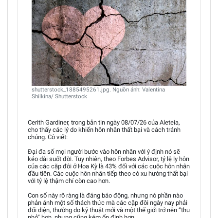
shutterstock_1885495261.jpg. Nguồn ảnh: Valentina
Shilkina/ Shutterstock
Cerith Gardiner, trong bản tin ngày 08/07/26 của Aleteia,
cho thấy các lý do khiến hôn nhân thất bại và cách tránh
chúng. Cô viết:
Đại đa số mọi người bước vào hôn nhân với ý định nó sẽ
kéo dài suốt đời. Tuy nhiên, theo Forbes Advisor, tỷ lệ ly hôn
của các cặp đôi ở Hoa Kỳ là 43% đối với các cuộc hôn nhân
đầu tiên. Các cuộc hôn nhân tiếp theo có xu hướng thất bại
với tỷ lệ thậm chí còn cao hơn.
Con số này rõ ràng là đáng báo động, nhưng nó phần nào
phản ánh một số thách thức mà các cặp đôi ngày nay phải
đối diện, thường do kỹ thuật mới và một thế giới trở nên “thu
nhỏ” hơn, nhưng cũng kém ổn định hơn.