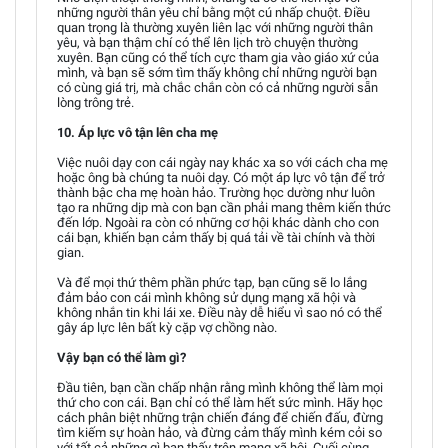
những người thân yêu chỉ bằng một cú nhấp chuột. Điều
quan trọng là thường xuyên liên lạc với những người thân
yêu, và bạn thậm chí có thể lên lịch trò chuyện thường
xuyên. Bạn cũng có thể tích cực tham gia vào giáo xứ của
mình, và bạn sẽ sớm tìm thấy không chỉ những người bạn
có cùng giá trị, mà chắc chắn còn có cả những người sẵn
lòng trông trẻ.
10. Áp lực vô tận lên cha mẹ
Việc nuôi dạy con cái ngày nay khác xa so với cách cha mẹ
hoặc ông bà chúng ta nuôi dạy. Có một áp lực vô tận để trở
thành bậc cha mẹ hoàn hảo. Trường học dường như luôn
tạo ra những dịp mà con bạn cần phải mang thêm kiến thức
đến lớp. Ngoài ra còn có những cơ hội khác dành cho con
cái bạn, khiến bạn cảm thấy bị quá tải về tài chính và thời
gian.
Và để mọi thứ thêm phần phức tạp, bạn cũng sẽ lo lắng
đảm bảo con cái mình không sử dụng mạng xã hội và
không nhắn tin khi lái xe. Điều này dễ hiểu vì sao nó có thể
gây áp lực lên bất kỳ cặp vợ chồng nào.
Vậy bạn có thể làm gì?
Đầu tiên, bạn cần chấp nhận rằng mình không thể làm mọi
thứ cho con cái. Bạn chỉ có thể làm hết sức mình. Hãy học
cách phân biệt những trận chiến đáng để chiến đấu, đừng
tìm kiếm sự hoàn hảo, và đừng cảm thấy mình kém cỏi so
với tất cả những gì bạn thấy trên mạng xã hội. Cuối cùng,