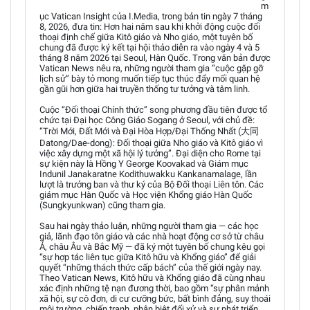
m
ục Vatican Insight của I.Media, trong bản tin ngày 7 tháng
8, 2026, đưa tin: Hơn hai năm sau khi khởi động cuộc đối
thoại định chế giữa Kitô giáo và Nho giáo, một tuyên bố
chung đã được ký kết tại hội thảo diễn ra vào ngày 4 và 5
tháng 8 năm 2026 tại Seoul, Hàn Quốc. Trong văn bản được
Vatican News nêu ra, những người tham gia “cuộc gặp gỡ
lịch sử” bày tỏ mong muốn tiếp tục thúc đẩy mối quan hệ
gần gũi hơn giữa hai truyền thống tư tưởng và tâm linh.
Cuộc “Đối thoại Chính thức” song phương đầu tiên được tổ
chức tại Đại học Công Giáo Sogang ở Seoul, với chủ đề:
“Trời Mới, Đất Mới và Đại Hòa Hợp/Đại Thống Nhất (大同
Datong/Dae-dong): Đối thoại giữa Nho giáo và Kitô giáo vì
việc xây dựng một xã hội lý tưởng”. Đại diện cho Rome tại
sự kiện này là Hồng Y George Koovakad và Giám mục
Indunil Janakaratne Kodithuwakku Kankanamalage, lần
lượt là trưởng ban và thư ký của Bộ Đối thoại Liên tôn. Các
giám mục Hàn Quốc và Học viện Khổng giáo Hàn Quốc
(Sungkyunkwan) cũng tham gia.
Sau hai ngày thảo luận, những người tham gia — các học
giả, lãnh đạo tôn giáo và các nhà hoạt động cơ sở từ châu
Á, châu Âu và Bắc Mỹ — đã ký một tuyên bố chung kêu gọi
“sự hợp tác liên tục giữa Kitô hữu và Khổng giáo” để giải
quyết “những thách thức cấp bách” của thế giới ngày nay.
Theo Vatican News, Kitô hữu và Khổng giáo đã cùng nhau
xác định những tệ nạn đương thời, bao gồm “sự phân mảnh
xã hội, sự cô đơn, di cư cưỡng bức, bất bình đẳng, suy thoái
môi trường, chiến tranh, phân biệt đối xử và sự phát triển