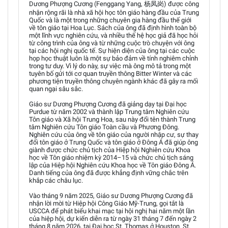
Dương Phượng Cương (Fenggang Yang, 杨凤岗) được công
nhận rộng rãi là nhà xã hội học tôn giáo hàng đầu của Trung
Quốc và là một trong những chuyên gia hàng đầu thế giới
về tôn giáo tại Hoa Lục. Sách của ông đã định hình toàn bộ
một lĩnh vực nghiên cứu, và nhiều thế hệ học giả đã học hỏi
từ công trình của ông và từ những cuộc trò chuyện với ông
tại các hội nghị quốc tế. Sự hiện diện của ông tại các cuộc
họp học thuật luôn là một sự bảo đảm về tính nghiêm chỉnh
trong tư duy. Vì lý do này, sự việc mà ông mô tả trong một
tuyên bố gửi tới cơ quan truyền thông Bitter Winter và các
phương tiện truyền thông chuyên ngành khác đã gây ra mối
quan ngại sâu sắc.
Giáo sư Dương Phượng Cương đã giảng dạy tại Đại học
Purdue từ năm 2002 và thành lập Trung tâm Nghiên cứu
Tôn giáo và Xã hội Trung Hoa, sau này đổi tên thành Trung
tâm Nghiên cứu Tôn giáo Toàn cầu và Phương Đông.
Nghiên cứu của ông về tôn giáo của người nhập cư, sự thay
đổi tôn giáo ở Trung Quốc và tôn giáo ở Đông Á đã giúp ông
giành được chức chủ tịch của Hiệp hội Nghiên cứu Khoa
học về Tôn giáo nhiệm kỳ 2014–15 và chức chủ tịch sáng
lập của Hiệp hội Nghiên cứu Khoa học về Tôn giáo Đông Á.
Danh tiếng của ông đã được khẳng định vững chắc trên
khắp các châu lục.
Vào tháng 9 năm 2025, Giáo sư Dương Phượng Cương đã
nhận lời mời từ Hiệp hội Công Giáo Mỹ-Trung, gọi tắt là
USCCA để phát biểu khai mạc tại hội nghị hai năm một lần
của hiệp hội, dự kiến diễn ra từ ngày 31 tháng 7 đến ngày 2
tháng 8 năm 2026, tại Đại học St. Thomas ở Houston. St.