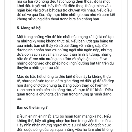
mà cả hai vợ chồng đều tắt chuông điện thoại, đó là một
khởi đầu tuyệt vời. Hãy thử cất điện thoại thông minh vào
ngăn kéo vài giờ và bắt đầu trò chuyện với nhau. Nếu điều
đó có vẻ quá lâu, hãy thực hiện những bước nhỏ và cam kết
không sử dụng điện thoại trong bữa ăn chẳng hạn.
5. Mạng xã hội
Một trong những vấn đề lớn nhất của mạng xã hội là nó tạo
ra những kỳ vọng không thực tế. Nếu bạn lướt qua bảng tin
của mình, bạn sẽ thấy vô số bài đăng về những cặp đôi
dường như hoàn hảo với những ngôi nhà ngăn nắp, những
đứa con sạch sẽ và hạnh phúc, thân hình lý tưởng, những
bữa ăn được nấu nướng chu đáo và bày biện tinh tế, và
những công việc cho phép họ đi nghỉ dưỡng bất tận trên du
thuyền ở những nơi xa xôi.
Mặc dù hầu hết chúng ta đều biết điều này là không thực
tế, nhưng nó vẫn tạo ra cảm giác rằng có điều gì đó tốt đẹp
hơn đang chờ đợi chúng ta. Đáng buồn thay, cỏ hiếm khi
xanh hơn ở phía bên kia hàng rào, và thực tế thì khác. Điều
quan trọng là chúng ta cần trân trọng những gì mình đang
có.
Bạn có thể làm gì?
Điều hiển nhiên nhất là từ bỏ hoàn toàn mạng xã hội. Nếu
không thể, hãy cố gắng chọn lọc hơn trong việc theo dõi ai.
Hãy nhìn nhận những người thực sự có tác động tích cực
đến cuộc sống của bạn qua những việc họ làm chứ không