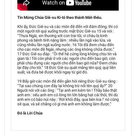
Tin Mừng Chúa Giê-su Ki-tô theo thánh Mát-thêu.
Khi ấy, Đức Giê-su và các môn đệ đến với đám đông, thì có
một người tới quỳ xuống trước mặt Đức Giê-su 15 và nói :
“Thưa Ngài, xin thương xót con trai tôi, vì cháu bị kinh
phong và bệnh tình nặng lắm : nhiều lần ngã vào lửa, và
cũng nhiều lần ngã xuống nước. 16 Tôi đã đem cháu đến
cho các môn đệ Ngài, nhưng các ông không chữa được.”
17 Đức Giê-su đáp : “Ôi thế hệ cứng lòng không chịu tin và
gian tà ! Tôi còn phải ở với các người cho đến bao giờ, còn
phải chịu đựng các người cho đến bao giờ nữa? Đem cháu
lại đây cho tôi.” 18 Đức Giê-su quát mắng tên quỷ, quỷ liền
xuất, và đứa bé được khỏi ngay từ giờ đó.
19 Bấy giờ các môn đệ đến gần hỏi riêng Đức Giê-su rằng :
“Tại sao chúng con đây lại không trừ nổi tên quỷ ấy?” 20
Người nói với các ông : “Tại anh em kém tin ! Thầy bảo thật
anh em : nếu anh em có lòng tin lớn bằng hạt cải thôi, thì dù
anh em có bảo núi này : ‘Rời khỏi đây, qua bên kia !’ nó cũng
sẽ qua, và sẽ chẳng có gì mà anh em không làm được.”
Đó là Lời Chúa