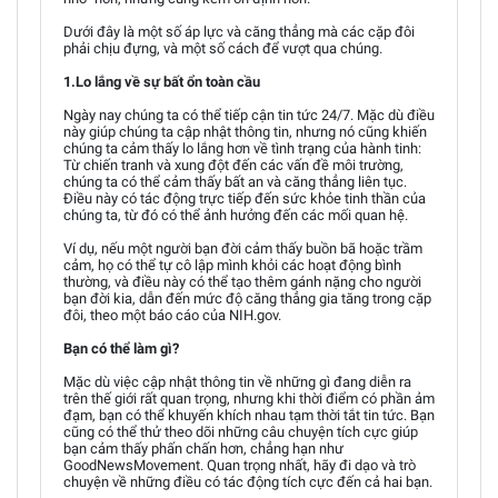
Dưới đây là một số áp lực và căng thẳng mà các cặp đôi
phải chịu đựng, và một số cách để vượt qua chúng.
1.Lo lắng về sự bất ổn toàn cầu
Ngày nay chúng ta có thể tiếp cận tin tức 24/7. Mặc dù điều
này giúp chúng ta cập nhật thông tin, nhưng nó cũng khiến
chúng ta cảm thấy lo lắng hơn về tình trạng của hành tinh:
Từ chiến tranh và xung đột đến các vấn đề môi trường,
chúng ta có thể cảm thấy bất an và căng thẳng liên tục.
Điều này có tác động trực tiếp đến sức khỏe tinh thần của
chúng ta, từ đó có thể ảnh hưởng đến các mối quan hệ.
Ví dụ, nếu một người bạn đời cảm thấy buồn bã hoặc trầm
cảm, họ có thể tự cô lập mình khỏi các hoạt động bình
thường, và điều này có thể tạo thêm gánh nặng cho người
bạn đời kia, dẫn đến mức độ căng thẳng gia tăng trong cặp
đôi, theo một báo cáo của NIH.gov.
Bạn có thể làm gì?
Mặc dù việc cập nhật thông tin về những gì đang diễn ra
trên thế giới rất quan trọng, nhưng khi thời điểm có phần ảm
đạm, bạn có thể khuyến khích nhau tạm thời tắt tin tức. Bạn
cũng có thể thử theo dõi những câu chuyện tích cực giúp
bạn cảm thấy phấn chấn hơn, chẳng hạn như
GoodNewsMovement. Quan trọng nhất, hãy đi dạo và trò
chuyện về những điều có tác động tích cực đến cả hai bạn.