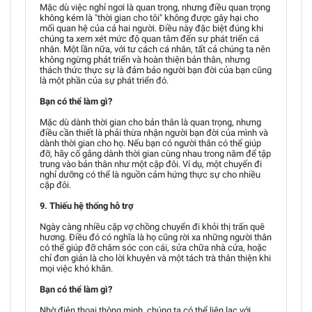
Mặc dù việc nghỉ ngơi là quan trọng, nhưng điều quan trọng
không kém là "thời gian cho tôi" không được gây hại cho
mối quan hệ của cả hai người. Điều này đặc biệt đúng khi
chúng ta xem xét mức độ quan tâm đến sự phát triển cá
nhân. Một lần nữa, với tư cách cá nhân, tất cả chúng ta nên
không ngừng phát triển và hoàn thiện bản thân, nhưng
thách thức thực sự là đảm bảo người bạn đời của bạn cũng
là một phần của sự phát triển đó.
Bạn có thể làm gì?
Mặc dù dành thời gian cho bản thân là quan trọng, nhưng
điều cần thiết là phải thừa nhận người bạn đời của mình và
dành thời gian cho họ. Nếu bạn có người thân có thể giúp
đỡ, hãy cố gắng dành thời gian cùng nhau trong năm để tập
trung vào bản thân như một cặp đôi. Ví dụ, một chuyến đi
nghỉ dưỡng có thể là nguồn cảm hứng thực sự cho nhiều
cặp đôi.
9. Thiếu hệ thống hỗ trợ
Ngày càng nhiều cặp vợ chồng chuyển đi khỏi thị trấn quê
hương. Điều đó có nghĩa là họ cũng rời xa những người thân
có thể giúp đỡ chăm sóc con cái, sửa chữa nhà cửa, hoặc
chỉ đơn giản là cho lời khuyên và một tách trà thân thiện khi
mọi việc khó khăn.
Bạn có thể làm gì?
Nhờ điện thoại thông minh, chúng ta có thể liên lạc với