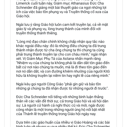
Limerick cuối tuần này, Giám mục Athanasius Đức Cha
Schneider đã giảng một bài thuyết giáo ca ngợi những lợi
ích của việc bảo tồn phụng vụ và Truyền thống cổ xưa của
Giáo hội.
Ngài lưu ý rằng Giáo hội luôn cam kết truyền lại, cả về mặt
giáo lý và phụng vụ, lòng trung thành của mình đối với
truyền thống thánh thiêng.
"Lòng mộ đạo chân chính không chấp nhận quy tắc nào
khác ngoài điều này: đó là những điều chúng ta đã trung
thành nhận được từ cha ông chúng ta thì chúng ta cũng
phải trung thành truyền lại cho con cháu mình," ngài nhận
xét. Vị Giám Mục Phụ Tá của Astana nhấn mạnh rằng
"Nhiệm vụ của chúng ta không phải là dẫn dắt tôn giáo đến
bất cứ nơi nào chúng ta muốn, mà là đi theo tôn giáo đến
nơi nó dẫn dắt, và con đường khiêm nhường của người Kitô
hữu là không truyền lại niềm tin hay nghi lễ của riêng mình."
Ngài kêu gọi người Công Giáo "phải gìn giữ và bảo tồn
những gì chúng ta đã nhận được từ những người đi trước".
Đức Cha Schneider nổi tiếng với những bình luận thẳng
thắn về các vấn đề thời sự, cả trong Giáo hội và xã hội dân
sự. Là người cử hành cả nghi thức cũ và mới, ngài được
công nhận là một trong những người ủng hộ nổi bật nhất
của Thánh lễ truyền thống trong Giáo hội ngày nay.
Dựa trên các giáo huấn của nhiều vị Giáo Hoàng và các bài
bình luận về phụng vụ qua nhiều thế kỷ, Đức Cha Schneider