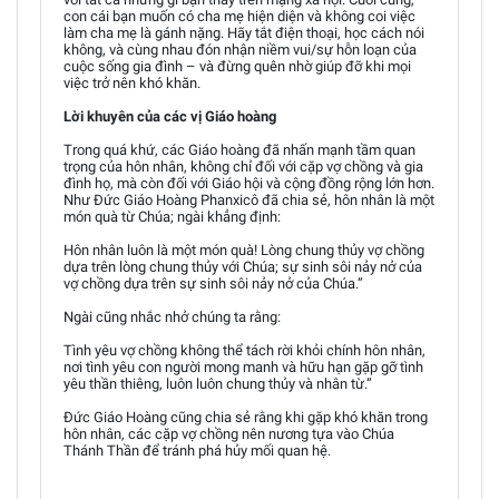
con cái bạn muốn có cha mẹ hiện diện và không coi việc
làm cha mẹ là gánh nặng. Hãy tắt điện thoại, học cách nói
không, và cùng nhau đón nhận niềm vui/sự hỗn loạn của
cuộc sống gia đình – và đừng quên nhờ giúp đỡ khi mọi
việc trở nên khó khăn.
Lời khuyên của các vị Giáo hoàng
Trong quá khứ, các Giáo hoàng đã nhấn mạnh tầm quan
trọng của hôn nhân, không chỉ đối với cặp vợ chồng và gia
đình họ, mà còn đối với Giáo hội và cộng đồng rộng lớn hơn.
Như Đức Giáo Hoàng Phanxicô đã chia sẻ, hôn nhân là một
món quà từ Chúa; ngài khẳng định:
Hôn nhân luôn là một món quà! Lòng chung thủy vợ chồng
dựa trên lòng chung thủy với Chúa; sự sinh sôi nảy nở của
vợ chồng dựa trên sự sinh sôi nảy nở của Chúa.”
Ngài cũng nhắc nhở chúng ta rằng:
Tình yêu vợ chồng không thể tách rời khỏi chính hôn nhân,
nơi tình yêu con người mong manh và hữu hạn gặp gỡ tình
yêu thần thiêng, luôn luôn chung thủy và nhân từ.”
Đức Giáo Hoàng cũng chia sẻ rằng khi gặp khó khăn trong
hôn nhân, các cặp vợ chồng nên nương tựa vào Chúa
Thánh Thần để tránh phá hủy mối quan hệ.