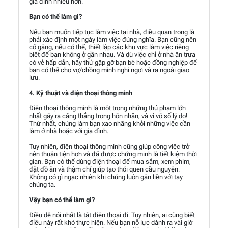
gia đình nhiều hơn.
Bạn có thể làm gì?
Nếu bạn muốn tiếp tục làm việc tại nhà, điều quan trọng là
phải xác định một ngày làm việc đúng nghĩa. Bạn cũng nên
cố gắng, nếu có thể, thiết lập các khu vực làm việc riêng
biệt để bạn không ở gần nhau. Và dù việc chỉ ở nhà ăn trưa
có vẻ hấp dẫn, hãy thử gặp gỡ bạn bè hoặc đồng nghiệp để
bạn có thể cho vợ/chồng mình nghỉ ngơi và ra ngoài giao
lưu.
4. Kỹ thuật và điện thoại thông minh
Điện thoại thông minh là một trong những thủ phạm lớn
nhất gây ra căng thẳng trong hôn nhân, và vì vô số lý do!
Thứ nhất, chúng làm bạn xao nhãng khỏi những việc cần
làm ở nhà hoặc với gia đình.
Tuy nhiên, điện thoại thông minh cũng giúp công việc trở
nên thuận tiện hơn và đã được chứng minh là tiết kiệm thời
gian. Bạn có thể dùng điện thoại để mua sắm, xem phim,
đặt đồ ăn và thậm chí giúp tạo thói quen cầu nguyện.
Không có gì ngạc nhiên khi chúng luôn gắn liền với tay
chúng ta.
Vậy bạn có thể làm gì?
Điều dễ nói nhất là tắt điện thoại đi. Tuy nhiên, ai cũng biết
điều này rất khó thực hiện. Nếu bạn nỗ lực dành ra vài giờ