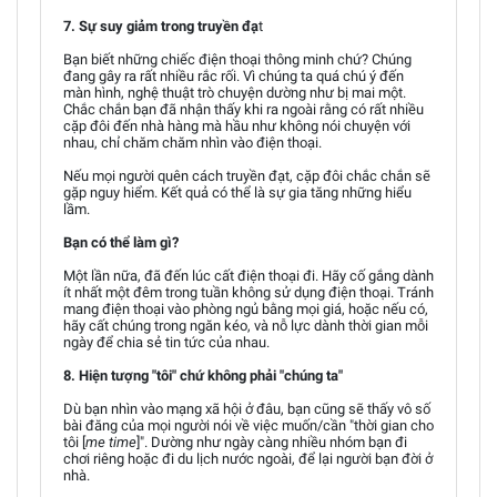
7. Sự suy giảm trong truyền đạ
t
Bạn biết những chiếc điện thoại thông minh chứ? Chúng
đang gây ra rất nhiều rắc rối. Vì chúng ta quá chú ý đến
màn hình, nghệ thuật trò chuyện dường như bị mai một.
Chắc chắn bạn đã nhận thấy khi ra ngoài rằng có rất nhiều
cặp đôi đến nhà hàng mà hầu như không nói chuyện với
nhau, chỉ chăm chăm nhìn vào điện thoại.
Nếu mọi người quên cách truyền đạt, cặp đôi chắc chắn sẽ
gặp nguy hiểm. Kết quả có thể là sự gia tăng những hiểu
lầm.
Bạn có thể làm gì?
Một lần nữa, đã đến lúc cất điện thoại đi. Hãy cố gắng dành
ít nhất một đêm trong tuần không sử dụng điện thoại. Tránh
mang điện thoại vào phòng ngủ bằng mọi giá, hoặc nếu có,
hãy cất chúng trong ngăn kéo, và nỗ lực dành thời gian mỗi
ngày để chia sẻ tin tức của nhau.
8. Hiện tượng "tôi" chứ không phải "chúng ta"
Dù bạn nhìn vào mạng xã hội ở đâu, bạn cũng sẽ thấy vô số
bài đăng của mọi người nói về việc muốn/cần "thời gian cho
tôi [
me time
]". Dường như ngày càng nhiều nhóm bạn đi
chơi riêng hoặc đi du lịch nước ngoài, để lại người bạn đời ở
nhà.