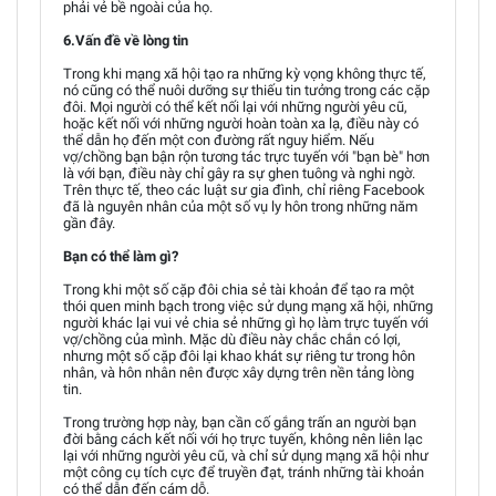
phải vẻ bề ngoài của họ.
6.Vấn đề về lòng tin
Trong khi mạng xã hội tạo ra những kỳ vọng không thực tế,
nó cũng có thể nuôi dưỡng sự thiếu tin tưởng trong các cặp
đôi. Mọi người có thể kết nối lại với những người yêu cũ,
hoặc kết nối với những người hoàn toàn xa lạ, điều này có
thể dẫn họ đến một con đường rất nguy hiểm. Nếu
vợ/chồng bạn bận rộn tương tác trực tuyến với "bạn bè" hơn
là với bạn, điều này chỉ gây ra sự ghen tuông và nghi ngờ.
Trên thực tế, theo các luật sư gia đình, chỉ riêng Facebook
đã là nguyên nhân của một số vụ ly hôn trong những năm
gần đây.
Bạn có thể làm gì?
Trong khi một số cặp đôi chia sẻ tài khoản để tạo ra một
thói quen minh bạch trong việc sử dụng mạng xã hội, những
người khác lại vui vẻ chia sẻ những gì họ làm trực tuyến với
vợ/chồng của mình. Mặc dù điều này chắc chắn có lợi,
nhưng một số cặp đôi lại khao khát sự riêng tư trong hôn
nhân, và hôn nhân nên được xây dựng trên nền tảng lòng
tin.
Trong trường hợp này, bạn cần cố gắng trấn an người bạn
đời bằng cách kết nối với họ trực tuyến, không nên liên lạc
lại với những người yêu cũ, và chỉ sử dụng mạng xã hội như
một công cụ tích cực để truyền đạt, tránh những tài khoản
có thể dẫn đến cám dỗ.