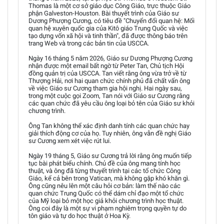
Thomas là một cơ sở giáo dục Công Giáo, trực thuộc Giáo
phận Galveston-Houston. Bài thuyết trình của Giáo sư
Dương Phượng Cương, có tiêu đề "Chuyển đổi quan hệ: Mối
quan hệ xuyên quốc gia của Kitô giáo Trung Quốc và việc
tạo dựng vốn xã hội và tinh thần", đã được thông báo trên
trang Web và trong các bản tin của USCCA.
Ngày 16 tháng 5 năm 2026, Giáo sư Dương Phượng Cương
nhận được một email bất ngờ từ Peter Tan, Chủ tịch Hội
đồng quản trị của USCCA. Tan viết rằng ông vừa trở về từ
Thượng Hải, nơi hai quan chức chính phủ đã chất vấn ông
về việc Giáo sư Cương tham gia hội nghị. Hai ngày sau,
trong một cuộc gọi Zoom, Tan nói với Giáo sư Cương rằng
các quan chức đã yêu cầu ông loại bỏ tên của Giáo sư khỏi
chương trình.
Ông Tan không thể xác định danh tính các quan chức hay
giải thích động cơ của họ. Tuy nhiên, ông vẫn đề nghị Giáo
sư Cương xem xét việc rút lui.
Ngày 19 tháng 5, Giáo sư Cương trả lời rằng ông muốn tiếp
tục bài phát biểu chính. Chủ đề của ông mang tính học
thuật, và ông đã từng thuyết trình tại các tổ chức Công
Giáo, kể cả bên trong Vatican, mà không gặp khó khăn gì.
Ông cũng nêu lên một câu hỏi cơ bản: làm thế nào các
quan chức Trung Quốc có thể dám chỉ đạo một tổ chức
của Mỹ loại bỏ một học giả khỏi chương trình học thuật.
Ông coi đây là một sự vi phạm nghiêm trọng quyền tự do
tôn giáo và tự do học thuật ở Hoa Kỳ.