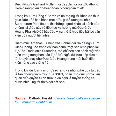
Đức Hồng Y Gerhard Müller mới đây đã nói với tờ Catholic
Herald rằng điều đó hoàn toàn "không cần thiết".
Trong khi Đức Hồng Y Sarah và những người khác đã thúc
giục Đức Lêô ban hành một điều gì đó tương tự như
Summorum Pontificum, thì những người khác lại cảnh báo
chống lại điều này và tiếp tục xu hướng mà Đức Giáo
Hoàng Phanxicô đã bắt đầu – cụ thể là trực tiếp bãi bỏ văn
kiện của người tiền nhiệm.
Giám mục Athanasius Đức Cha Schneider đã đề nghị Đức
Giáo Hoàng Lêô tránh chỉ ban hành "một sắc lệnh phản lại
Tự Sắc Traditionis Custodes, mà chỉ nên ban hành một văn
kiện trang trọng hơn các Tự Sắc". Ngài đã trực tiếp đưa ra
lời khuyên này cho Đức Giáo Hoàng trong một buổi tiếp
kiến riêng vào tháng 12.
Trong khi dư luận vẫn chưa rõ ràng về những hệ quả từ các
lễ tấn phong giám mục của SSPX, phản ứng của Rôma liên
quan đến quyền tự do thực hiện nghi lễ truyền thống sẽ
được nhiều người theo dõi sát sao.
Source:
Catholic Herald
Cardinal Sarah calls for a return
to Summorum Pontificum