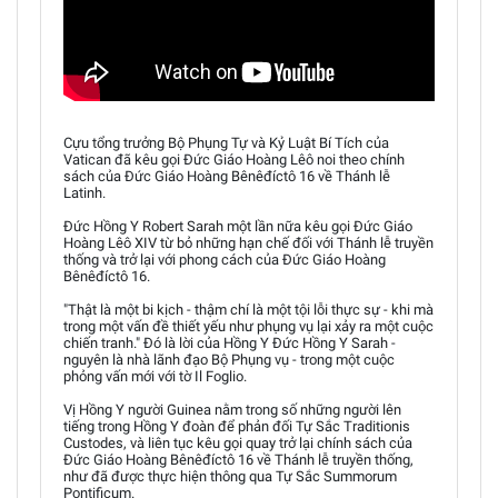
Cựu tổng trưởng Bộ Phụng Tự và Kỷ Luật Bí Tích của
Vatican đã kêu gọi Đức Giáo Hoàng Lêô noi theo chính
sách của Đức Giáo Hoàng Bênêđíctô 16 về Thánh lễ
Latinh.
Đức Hồng Y Robert Sarah một lần nữa kêu gọi Đức Giáo
Hoàng Lêô XIV từ bỏ những hạn chế đối với Thánh lễ truyền
thống và trở lại với phong cách của Đức Giáo Hoàng
Bênêđíctô 16.
"Thật là một bi kịch - thậm chí là một tội lỗi thực sự - khi mà
trong một vấn đề thiết yếu như phụng vụ lại xảy ra một cuộc
chiến tranh." Đó là lời của Hồng Y Đức Hồng Y Sarah -
nguyên là nhà lãnh đạo Bộ Phụng vụ - trong một cuộc
phỏng vấn mới với tờ Il Foglio.
Vị Hồng Y người Guinea nằm trong số những người lên
tiếng trong Hồng Y đoàn để phản đối Tự Sắc Traditionis
Custodes, và liên tục kêu gọi quay trở lại chính sách của
Đức Giáo Hoàng Bênêđíctô 16 về Thánh lễ truyền thống,
như đã được thực hiện thông qua Tự Sắc Summorum
Pontificum.