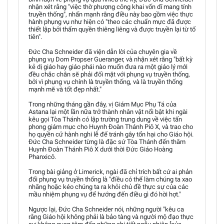
nhận xét rằng "việc thờ phượng công khai vốn dĩ mang tính
truyền thống", nhấn mạnh rằng điều này bao gồm việc thực
hành phụng vụ như hiện có "theo các chuẩn mực đã được
thiết lập bởi thẩm quyền thiêng liêng và được truyền lại từ tổ
tiên".
Đức Cha Schneider đã viện dẫn lời của chuyên gia về
phụng vụ Dom Propser Gueranger, và nhận xét rằng "bất kỳ
kẻ dị giáo hay giáo phái nào muốn đưa ra một giáo lý mới
đều chắc chắn sẽ phải đối mặt với phụng vụ truyền thống,
bởi vì phụng vụ chính là truyền thống, và là truyền thống
mạnh mẽ và tốt đẹp nhất."
Trong những tháng gần đây, vị Giám Mục Phụ Tá của
Astana lại một lần nữa trở thành nhân vật nổi bật khi ngài
kêu gọi Tòa Thánh có lập trường trung dung về việc tấn
phong giám mục cho Huynh Đoàn Thánh Piô X, và trao cho
họ quyền cử hành nghi lễ để tránh gây tổn hại cho Giáo hội.
Đức Cha Schneider từng là đặc sứ Tòa Thánh đến thăm
Huynh Đoàn Thánh Piô X dưới thời Đức Giáo Hoàng
Phanxicô.
Trong bài giảng ở Limerick, ngài đã chỉ trích bất cứ ai phản
đối phụng vụ truyền thống là "điều có thể làm chúng ta xao
nhãng hoặc kéo chúng ta ra khỏi chủ đề thực sự của các
mầu nhiệm phụng vụ để hướng đến điều gì đó hời hợt."
Ngược lại, Đức Cha Schneider nói, những người "kêu ca
rằng Giáo hội không phải là bảo tàng và người mộ đạo thực