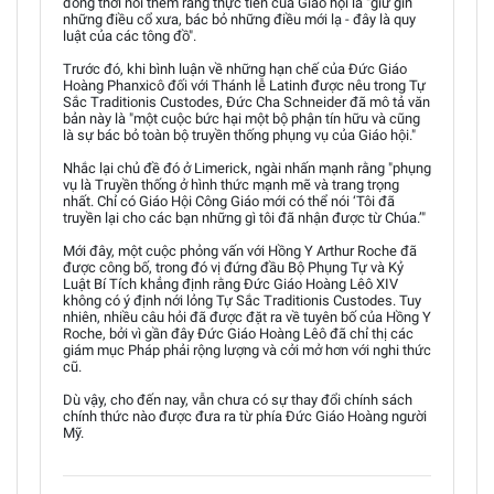
đồng thời nói thêm rằng thực tiễn của Giáo hội là "giữ gìn
những điều cổ xưa, bác bỏ những điều mới lạ - đây là quy
luật của các tông đồ".
Trước đó, khi bình luận về những hạn chế của Đức Giáo
Hoàng Phanxicô đối với Thánh lễ Latinh được nêu trong Tự
Sắc Traditionis Custodes, Đức Cha Schneider đã mô tả văn
bản này là "một cuộc bức hại một bộ phận tín hữu và cũng
là sự bác bỏ toàn bộ truyền thống phụng vụ của Giáo hội."
Nhắc lại chủ đề đó ở Limerick, ngài nhấn mạnh rằng "phụng
vụ là Truyền thống ở hình thức mạnh mẽ và trang trọng
nhất. Chỉ có Giáo Hội Công Giáo mới có thể nói ‘Tôi đã
truyền lại cho các bạn những gì tôi đã nhận được từ Chúa.’"
Mới đây, một cuộc phỏng vấn với Hồng Y Arthur Roche đã
được công bố, trong đó vị đứng đầu Bộ Phụng Tự và Kỷ
Luật Bí Tích khẳng định rằng Đức Giáo Hoàng Lêô XIV
không có ý định nới lỏng Tự Sắc Traditionis Custodes. Tuy
nhiên, nhiều câu hỏi đã được đặt ra về tuyên bố của Hồng Y
Roche, bởi vì gần đây Đức Giáo Hoàng Lêô đã chỉ thị các
giám mục Pháp phải rộng lượng và cởi mở hơn với nghi thức
cũ.
Dù vậy, cho đến nay, vẫn chưa có sự thay đổi chính sách
chính thức nào được đưa ra từ phía Đức Giáo Hoàng người
Mỹ.