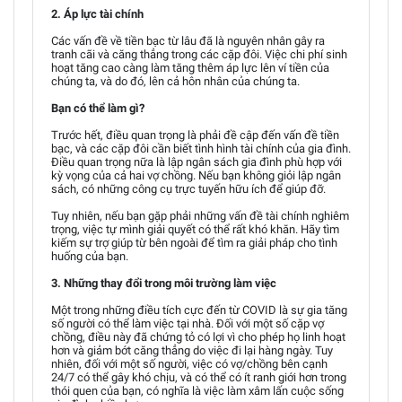
2. Áp lực tài chính
Các vấn đề về tiền bạc từ lâu đã là nguyên nhân gây ra
tranh cãi và căng thẳng trong các cặp đôi. Việc chi phí sinh
hoạt tăng cao càng làm tăng thêm áp lực lên ví tiền của
chúng ta, và do đó, lên cả hôn nhân của chúng ta.
Bạn có thể làm gì?
Trước hết, điều quan trọng là phải đề cập đến vấn đề tiền
bạc, và các cặp đôi cần biết tình hình tài chính của gia đình.
Điều quan trọng nữa là lập ngân sách gia đình phù hợp với
kỳ vọng của cả hai vợ chồng. Nếu bạn không giỏi lập ngân
sách, có những công cụ trực tuyến hữu ích để giúp đỡ.
Tuy nhiên, nếu bạn gặp phải những vấn đề tài chính nghiêm
trọng, việc tự mình giải quyết có thể rất khó khăn. Hãy tìm
kiếm sự trợ giúp từ bên ngoài để tìm ra giải pháp cho tình
huống của bạn.
3. Những thay đổi trong môi trường làm việc
Một trong những điều tích cực đến từ COVID là sự gia tăng
số người có thể làm việc tại nhà. Đối với một số cặp vợ
chồng, điều này đã chứng tỏ có lợi vì cho phép họ linh hoạt
hơn và giảm bớt căng thẳng do việc đi lại hàng ngày. Tuy
nhiên, đối với một số người, việc có vợ/chồng bên cạnh
24/7 có thể gây khó chịu, và có thể có ít ranh giới hơn trong
thói quen của bạn, có nghĩa là việc làm xâm lấn cuộc sống