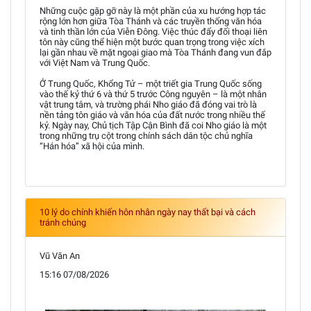
Những cuộc gặp gỡ này là một phần của xu hướng hợp tác
rộng lớn hơn giữa Tòa Thánh và các truyền thống văn hóa
và tinh thần lớn của Viễn Đông. Việc thúc đẩy đối thoại liên
tôn này cũng thể hiện một bước quan trọng trong việc xích
lại gần nhau về mặt ngoại giao mà Tòa Thánh đang vun đắp
với Việt Nam và Trung Quốc.
Ở Trung Quốc, Khổng Tử – một triết gia Trung Quốc sống
vào thế kỷ thứ 6 và thứ 5 trước Công nguyên – là một nhân
vật trung tâm, và trường phái Nho giáo đã đóng vai trò là
nền tảng tôn giáo và văn hóa của đất nước trong nhiều thế
kỷ. Ngày nay, Chủ tịch Tập Cận Bình đã coi Nho giáo là một
trong những trụ cột trong chính sách dân tộc chủ nghĩa
“Hán hóa” xã hội của mình.
10 lý do chính khiến hôn nhân ngày nay thất bại và cách
tránh chúng
Vũ Văn An
15:16 07/08/2026