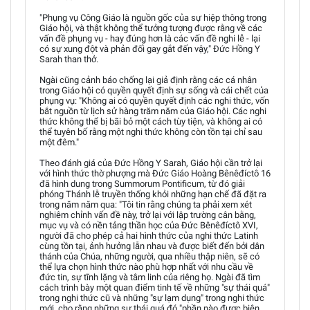
"Phụng vụ Công Giáo là nguồn gốc của sự hiệp thông trong
Giáo hội, và thật không thể tưởng tượng được rằng về các
vấn đề phụng vụ - hay đúng hơn là các vấn đề nghi lễ - lại
có sự xung đột và phản đối gay gắt đến vậy," Đức Hồng Y
Sarah than thở.
Ngài cũng cảnh báo chống lại giả định rằng các cá nhân
trong Giáo hội có quyền quyết định sự sống và cái chết của
phụng vụ: "Không ai có quyền quyết định các nghi thức, vốn
bắt nguồn từ lịch sử hàng trăm năm của Giáo hội. Các nghi
thức không thể bị bãi bỏ một cách tùy tiện, và không ai có
thể tuyên bố rằng một nghi thức không còn tồn tại chỉ sau
một đêm."
Theo đánh giá của Đức Hồng Y Sarah, Giáo hội cần trở lại
với hình thức thờ phượng mà Đức Giáo Hoàng Bênêđíctô 16
đã hình dung trong Summorum Pontificum, từ đó giải
phóng Thánh lễ truyền thống khỏi những hạn chế đã đặt ra
trong năm năm qua: "Tôi tin rằng chúng ta phải xem xét
nghiêm chỉnh vấn đề này, trở lại với lập trường cân bằng,
mục vụ và có nền tảng thần học của Đức Bênêđíctô XVI,
người đã cho phép cả hai hình thức của nghi thức Latinh
cùng tồn tại, ảnh hưởng lẫn nhau và được biết đến bởi dân
thánh của Chúa, những người, qua nhiều thập niên, sẽ có
thể lựa chọn hình thức nào phù hợp nhất với nhu cầu về
đức tin, sự tĩnh lặng và tâm linh của riêng họ. Ngài đã tìm
cách trình bày một quan điểm tinh tế về những "sự thái quá"
trong nghi thức cũ và những "sự lạm dụng" trong nghi thức
mới, cho rằng những sự thái quá đó "phần nào được biện