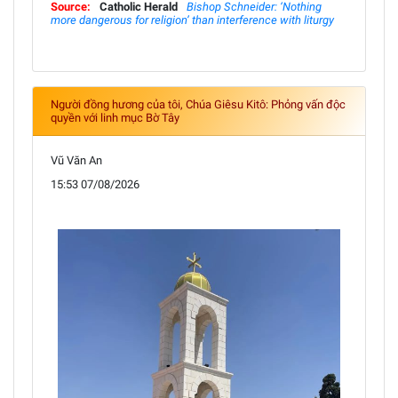
Source:
Catholic Herald
Bishop Schneider: ‘Nothing
more dangerous for religion’ than interference with liturgy
Người đồng hương của tôi, Chúa Giêsu Kitô: Phỏng vấn độc
quyền với linh mục Bờ Tây
Vũ Văn An
15:53 07/08/2026