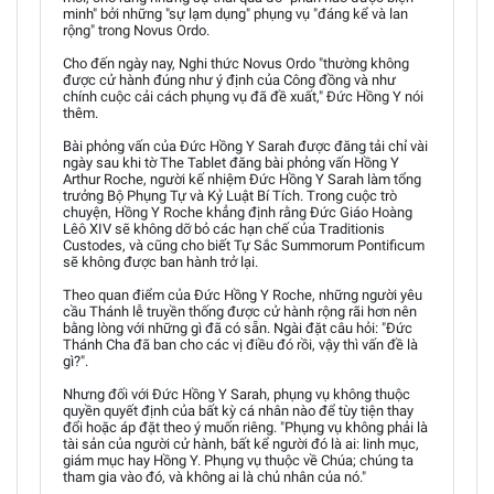
minh" bởi những "sự lạm dụng" phụng vụ "đáng kể và lan
rộng" trong Novus Ordo.
Cho đến ngày nay, Nghi thức Novus Ordo "thường không
được cử hành đúng như ý định của Công đồng và như
chính cuộc cải cách phụng vụ đã đề xuất," Đức Hồng Y nói
thêm.
Bài phỏng vấn của Đức Hồng Y Sarah được đăng tải chỉ vài
ngày sau khi tờ The Tablet đăng bài phỏng vấn Hồng Y
Arthur Roche, người kế nhiệm Đức Hồng Y Sarah làm tổng
trưởng Bộ Phụng Tự và Kỷ Luật Bí Tích. Trong cuộc trò
chuyện, Hồng Y Roche khẳng định rằng Đức Giáo Hoàng
Lêô XIV sẽ không dỡ bỏ các hạn chế của Traditionis
Custodes, và cũng cho biết Tự Sắc Summorum Pontificum
sẽ không được ban hành trở lại.
Theo quan điểm của Đức Hồng Y Roche, những người yêu
cầu Thánh lễ truyền thống được cử hành rộng rãi hơn nên
bằng lòng với những gì đã có sẵn. Ngài đặt câu hỏi: "Đức
Thánh Cha đã ban cho các vị điều đó rồi, vậy thì vấn đề là
gì?".
Nhưng đối với Đức Hồng Y Sarah, phụng vụ không thuộc
quyền quyết định của bất kỳ cá nhân nào để tùy tiện thay
đổi hoặc áp đặt theo ý muốn riêng. "Phụng vụ không phải là
tài sản của người cử hành, bất kể người đó là ai: linh mục,
giám mục hay Hồng Y. Phụng vụ thuộc về Chúa; chúng ta
tham gia vào đó, và không ai là chủ nhân của nó."