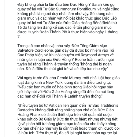
Đây không phải là lần đầu tiên Đức Hồng Y Sarah kêu gọi
quay trở lại với Tự Sắc Summorum Pontificum, và ngài cũng
không phải là người duy nhất làm như vậy. Số lượng các
giám mục và các nhân vật nổi bật khác thúc giục Đức Lêô
quay trở lại với Tự Sắc của Đức Giáo Hoàng Bênêđíctô thứ
16 đã tăng lên đáng kể sau các lễ tấn phong giám mục
được Huynh Đoàn Thánh Piô X thực hiện vào ngày 1 tháng
7.
Trong số các nhân vật như vậy, Đức Tổng Giám Mục
Salvatore Cordileone, gần đây đã được bổ nhiệm vào Tối
Cao Pháp Viện, và khi nói chuyện với Raymond Arroyo về
những bình luận của Đức Hồng Y Roche tuần trước, ngài
tuyên bố rằng Thánh lễ truyền thống "không thể bị ngăn
cản. Đó là điều thu hút giới trẻ và sẽ tiếp tục như vậy."
Vài ngày trước đó, cha Gerald Murray, một nhà luật học giáo
luật đáng kính ở New York, cũng đã làm điều tương tự:
"Nếu các bạn muốn có hòa bình trong Giáo hội ngay bây
giờ, hãy nói với Đức Giáo Hoàng rằng đã đến lúc nới lỏng
các hạn chế đối với Thánh lễ Latinh truyền thống."
Nhiều tuyên bố từ Vatican liên quan đến Tự Sắc Traditionis
Custodes khẳng định rằng những hạn chế của Đức Giáo
Hoàng Phanxicô là cần thiết dựa trên kết quả một cuộc
khảo sát do Bộ Giáo lý Đức tin thực hiện; nhưng những tiết
lộ về phản hồi từ hàng giám mục toàn cầu cho thấy không
có hạn chế nào như vậy là cần thiết hoặc thậm chí được coi
là hữu ích. Trên thực tế, đa số lại nghĩ hoàn toàn ngược lại.