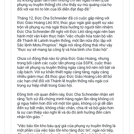
sự không quan tâm đến những chi tiết ngẫu nhiên [của
phụng vụ truyền thống] chỉ cho thấy sự mù quáng của họ
đối với vai trò to lớn của lối diễn đạt đẹp đẽ."
Tháng 12, Đức Cha Schneider đã có cuộc gặp riêng với
Đức Giáo Hoàng Lêô XIV, thúc giục ngài giải quyết sự xáo
trộn về phụng vụ mà ngài thừa hưởng từ người tiền nhiệm.
Đức Cha Schneider đề nghị với Đức Lêô rằng ngài nên ban
hành một văn kiện thực hiện "việc chuẩn hóa toàn bộ vấn
đề Thánh lễ Latinh truyền thống, một lần nữa độc lập với
Sắc lệnh Motu Proprios". Ngài nói rằng động thái như vậy
"thực sự sẽ mang lại công lý và hòa bình cho Giáo hội".
Chưa có động thái nào từ phía Đức Giáo Hoàng, nhưng
trong bối cảnh các cuộc tấn phong của SSPX, cuộc thảo
luận về phụng vụ truyền thống ngày càng trở nên nổi bật và
cấp bách. Với sự khẩn thiết ngày càng tăng, ngày càng
nhiều giám mục đã thúc giục Đức Giáo Hoàng Lêô dỡ bỏ
các hạn chế đối với Thánh lễ truyền thống nếu ngài coi
trọng sự hiệp nhất trong Giáo hội.
Đồng tình với quan điểm này, Đức Cha Schneider nhận xét
rằng "lịch sử đã chứng minh hàng ngàn lần rằng không có
gì nguy hiểm hơn đối với một tôn giáo, không có gì dễ dẫn
đến sự bất mãn, không chắc chắn, chia rẽ và bội giáo hơn
là sự can thiệp vào nghi lễ và do đó ảnh hưởng đến cảm
nhận tôn giáo. "
"Việc bảo tồn kho báu quý giá của phụng vụ truyền thống là
một phần của việc bảo tồn kho tàng đức tin", ngài nói tiếp,