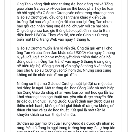
Ông Tan khẳng định rằng trường đại học đăng cai và Tổng
giáo phận Galveston-Houston có thể buộc phải hủy bỏ toàn
bộ hội nghị nếu Giáo sư Cương vẫn nằm trong chương trình.
Giáo sư Cương yêu cầu ông Tan tham khảo ý kiến của
trường đại học và giáo phận rồi báo cáo lại. Ông Tan chưa
bao giờ xác nhận rằng ông đã nói chuyện với cả hai bên.
Ông cũng chưa bao giờ thông báo quyết định nào từ Ban
điều hành USCCA. Thay vào đó, tên của Giáo sư Cương
biến mất khỏi trang Web vào ngày 1 tháng 6.
Giáo sư Cương muốn làm rõ vấn đề. Ông đã gửi email cho
ông Tan và các lãnh đạo khác của USCCA vào ngày 2 tháng
6, yêu cầu giải thích và một quyết định chính thức của hội
đồng quản trị. Ông Tan trả lời vào ngày 5 tháng 6 rằng ông
sẽ triệu tập hội đồng quản trị vào ngày 8 tháng 6 và thông
báo cho Giáo sư Cương vào tối hôm đó. Nhưng cuối cùng
không có tin nhắn nào được gửi đến.
Những sự thật mà Giáo sư Cương thuật lại đặt ra một câu
hỏi đáng lo ngại. Một trường đại học Công Giáo và một hiệp
hội Công Giáo đã chấp nhận việc loại bỏ một học giả lỗi lạc
khỏi chương trình học thuật sau yêu cầu được chuyển đến
từ các quan chức Trung Quốc. Quyết định này được đưa ra
thiếu minh bạch, không có lời giải thích rõ ràng và không có
thiện chí bảo vệ tự do học thuật. Kết quả là một tiền lệ
khuyến khích sự can thiệp hơn nữa.
Sự đàn áp quy mô lớn của Trung Quốc đã được ghi nhận rõ
ràng. Yếu tố đáng lo ngại trong trường hợp này là sự hợp tác