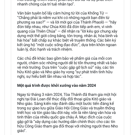
nhanh chóng của trí tuệ nhân tạo”.
Văn bản tuyên bố lấy cảm hứng từ lời của Khổng Tử —
“Chẳng phải là niềm vui khi có những người bạn đến từ
phương xa sao?” — và lời mời gọi của Thánh Phaolô — “hãy
đón tiếp nhau, như Chúa Kitô đã đón tiếp anh em, vì vinh
quang của Thiên Chúa” — để nhận ra “lời kêu gọi chung xây
dựng một thế giới công bằng, tôn trọng, nhân ái, hòa bình và
hài hòa” bất chấp sự khác biệt về truyền thống. Các bên ký
kết ủng hộ “một cuộc sống đạo đức”, dựa trên khôn ngoan
luân lý, đức hạnh và trách nhiệm.
Các chủ đề khác bao gồm bảo vệ phẩm giá của mỗi con
người, chăm sóc những người dễ bị tổn thương nhất và bảo
vệ môi trường. Dựa trên “cuộc gặp gỡ lịch sử” này, các tín
hữu Kitô giáo và Nho giáo hy vọng “sự phát triển tình hữu
nghị, sự hiểu biết lẫn nhau và hợp tác”.
Một quá trình được khởi xướng vào năm 2024
Ngay từ tháng 3 năm 2024, Tòa Thánh đã tham gia một hội
nghị tại Đài Loan để thúc đẩy đối thoại giữa Kitô giáo và
Nho giáo. Sáng kiến này đánh dấu một bước tiến đáng kể
trong sự giao lưu giữa Giáo Hội Công Giáo và truyền thống
triết học và tôn giáo lâu đời này, vốn là nền tảng văn hóa và
tinh thần của nhiều quốc gia châu Á. Mục đích của cuộc
gặp gỡ là “xây dựng các hướng dẫn chính thức cho các tín
hữu Công Giáo tham gia đối thoại với những người theo Nho
giáo”.