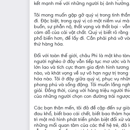
kết mạnh mẽ với những người bị ảnh hưởng
Tôi mong muốn gặp gỡ quý vị trong tinh thầ
đi. Đặc biệt, trong quý vị có một niềm vui 
buồn, sự phẫn nộ, thất vọng và thất bại - vẫn
cám dỗ của cải vật chất. Quý vị biết rõ rằng
phổ biến hơn, để lấy đi. Cần phải phá vỡ vòn
thứ hàng hóa.
Đối với toàn thế giới, châu Phi là một kho tà
người nghèo ở đây vẫn tiếp tục mơ ước và h
lớn lao và tích cực tham gia định hình tương
nào, và khát vọng về sự vô hạn ngự trị trong
hóa nào. Tôi ở đây giữa quý vị, phục vụ nh
phong phú và sống động. Tôi muốn lắng nghe
giải. Đồng thời, cùng với hàng triệu người t
của những người chọn con đường trái ngược 
Các bạn thân mến, tôi đã đề cập đến sự giàu
đau khổ, biết bao cái chết, biết bao thảm họ
trì một mô hình phát triển phân biệt đối xử v
những mối quan tâm của các thế hệ trẻ, đã l