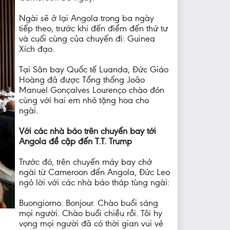
Ngài sẽ ở lại Angola trong ba ngày
tiếp theo, trước khi đến điểm đến thứ tư
và cuối cùng của chuyến đi: Guinea
Xích đạo.
Tại Sân bay Quốc tế Luanda, Đức Giáo
Hoàng đã được Tổng thống João
Manuel Gonçalves Lourenço chào đón
cùng với hai em nhỏ tặng hoa cho
ngài.
Với các nhà báo trên chuyến bay tới
Angola đề cập đến T.T. Trump
Trước đó, trên chuyến máy bay chở
ngài từ Cameroon đến Angola, Đức Leo
ngỏ lời với các nhà báo tháp tùng ngài:
Buongiorno. Bonjour. Chào buổi sáng
mọi người. Chào buổi chiều rồi. Tôi hy
vọng mọi người đã có thời gian vui vẻ