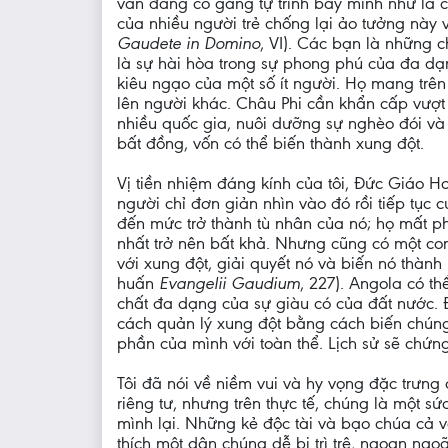
vẫn đang cố gắng tự trình bày mình như là 
của nhiều người trẻ chống lại ảo tưởng này
Gaudete in Domino
, VI). Các bạn là những 
là sự hài hòa trong sự phong phú của đa dạn
kiêu ngạo của một số ít người. Họ mang trên
lên người khác. Châu Phi cần khẩn cấp vượt 
nhiều quốc gia, nuôi dưỡng sự nghèo đói và l
bất đồng, vốn có thể biến thành xung đột.
Vị tiền nhiệm đáng kính của tôi, Đức Giáo H
người chỉ đơn giản nhìn vào đó rồi tiếp tục 
đến mức trở thành tù nhân của nó; họ mất p
nhất trở nên bất khả. Nhưng cũng có một con
với xung đột, giải quyết nó và biến nó thành
huấn
Evangelii Gaudium
, 227). Angola có t
chất đa dạng của sự giàu có của đất nước. 
cách quản lý xung đột bằng cách biến chúng 
phần của mình với toàn thể. Lịch sử sẽ chứ
Tôi đã nói về niềm vui và hy vọng đặc trưn
riêng tư, nhưng trên thực tế, chúng là một
mình lại. Những kẻ độc tài và bạo chúa cả v
thích một dân chúng dễ bị trì trệ, ngoan ngoã