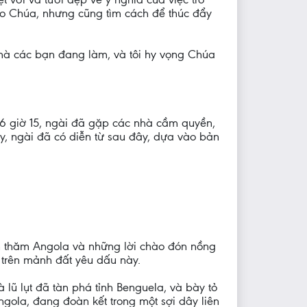
 vào Chúa, nhưng cũng tìm cách để thúc đẩy
c mà các bạn đang làm, và tôi hy vọng Chúa
c 6 giờ 15, ngài đã gặp các nhà cầm quyền,
y, ngài đã có diễn từ sau đây, dựa vào bản
 đến thăm Angola và những lời chào đón nồng
 trên mảnh đất yêu dấu này.
lũ lụt đã tàn phá tỉnh Benguela, và bày tỏ
ngola, đang đoàn kết trong một sợi dây liên