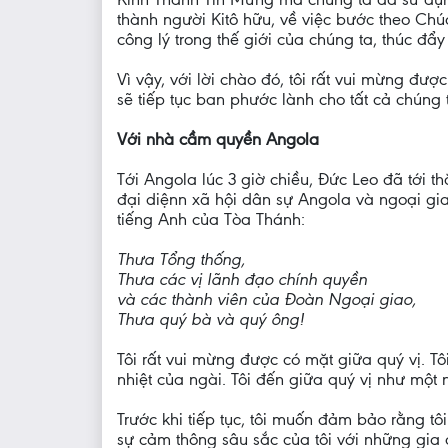
thành người Kitô hữu, về việc bước theo Chúa
công lý trong thế giới của chúng ta, thúc đẩy
Vì vậy, với lời chào đó, tôi rất vui mừng đ
sẽ tiếp tục ban phước lành cho tất cả chúng 
Với nhà cầm quyền Angola
Tới Angola lúc 3 giờ chiều, Đức Leo đã tới 
đại diệnn xã hội dân sự Angola và ngoại gi
tiếng Anh của Tòa Thánh:
Thưa Tổng thống,
Thưa các vị lãnh đạo chính quyền
và các thành viên của Đoàn Ngoại giao,
Thưa quý bà và quý ông!
Tôi rất vui mừng được có mặt giữa quý vị. Tô
nhiệt của ngài. Tôi đến giữa quý vị như một
Trước khi tiếp tục, tôi muốn đảm bảo rằng t
sự cảm thông sâu sắc của tôi với những gia 