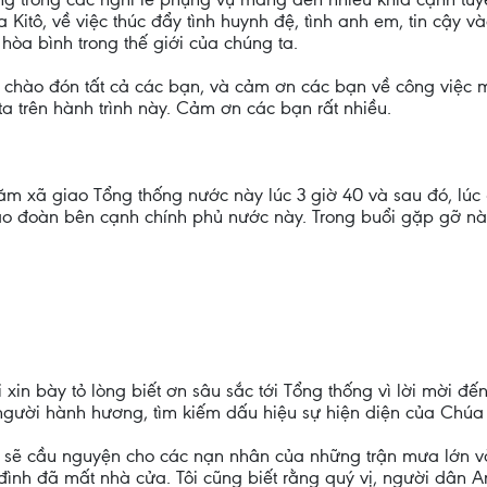
 Kitô, về việc thúc đẩy tình huynh đệ, tình anh em, tin cậy
 hòa bình trong thế giới của chúng ta.
ược chào đón tất cả các bạn, và cảm ơn các bạn về công việ
ta trên hành trình này. Cảm ơn các bạn rất nhiều.
thăm xã giao Tổng thống nước này lúc 3 giờ 40 và sau đó, lú
ao đoàn bên cạnh chính phủ nước này. Trong buổi gặp gỡ nà
i xin bày tỏ lòng biết ơn sâu sắc tới Tổng thống vì lời mời
 người hành hương, tìm kiếm dấu hiệu sự hiện diện của Chúa
ôi sẽ cầu nguyện cho các nạn nhân của những trận mưa lớn và 
đình đã mất nhà cửa. Tôi cũng biết rằng quý vị, người dân A