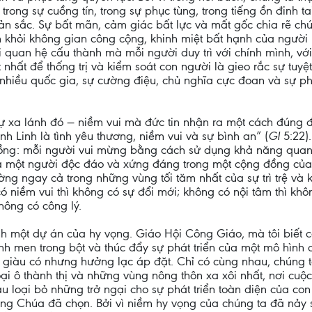
rong sự cuồng tín, trong sự phục tùng, trong tiếng ồn đinh t
n sắc. Sự bất mãn, cảm giác bất lực và mất gốc chia rẽ chún
h khỏi không gian công cộng, khinh miệt bất hạnh của người
quan hệ cấu thành mà mỗi người duy trì với chính mình, với
nhất để thống trị và kiểm soát con người là gieo rắc sự tuy
 nhiều quốc gia, sự cường điệu, chủ nghĩa cực đoan và sự ph
i sự xa lánh đó — niềm vui mà đức tin nhận ra một cách đún
h Linh là tình yêu thương, niềm vui và sự bình an” (
Gl
5:22)
ồng: mỗi người vui mừng bằng cách sử dụng khả năng quan
là một người độc đáo và xứng đáng trong một cộng đồng của
g ngay cả trong những vùng tối tăm nhất của sự trì trệ và k
có niềm vui thì không có sự đổi mới; không có nội tâm thì kh
hông có công lý.
h một dự án của hy vọng. Giáo Hội Công Giáo, mà tôi biết cá
nh men trong bột và thúc đẩy sự phát triển của một mô hình 
u giàu có nhưng hưởng lạc áp đặt. Chỉ có cùng nhau, chúng 
ại ô thành thị và những vùng nông thôn xa xôi nhất, nơi cuộ
 loại bỏ những trở ngại cho sự phát triển toàn diện của co
ưng Chúa đã chọn. Bởi vì niềm hy vọng của chúng ta đã nảy