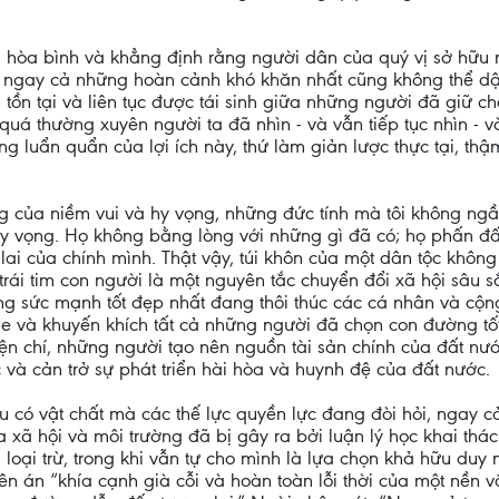
.
n hòa bình và khẳng định rằng người dân của quý vị sở hữ
mà ngay cả những hoàn cảnh khó khăn nhất cũng không thể dập
 tồn tại và liên tục được tái sinh giữa những người đã giữ cho
 quá thường xuyên người ta đã nhìn - và vẫn tiếp tục nhìn - 
g luẩn quẩn của lợi ích này, thứ làm giản lược thực tại, th
ng của niềm vui và hy vọng, những đức tính mà tôi không ngần n
y vọng. Họ không bằng lòng với những gì đã có; họ phấn đấ
 lai của chính mình. Thật vậy, túi khôn của một dân tộc không
 trái tim con người là một nguyên tắc chuyển đổi xã hội sâu s
ững sức mạnh tốt đẹp nhất đang thôi thúc các cá nhân và c
 và khuyến khích tất cả những người đã chọn con đường tốt
hiện chí, những người tạo nên nguồn tài sản chính của đất nư
và cản trở sự phát triển hài hòa và huynh đệ của đất nước.
 có vật chất mà các thế lực quyền lực đang đòi hỏi, ngay cả
a xã hội và môi trường đã bị gây ra bởi luận lý học khai thá
à loại trừ, trong khi vẫn tự cho mình là lựa chọn khả hữu duy 
ên án “khía cạnh già cỗi và hoàn toàn lỗi thời của một nền 