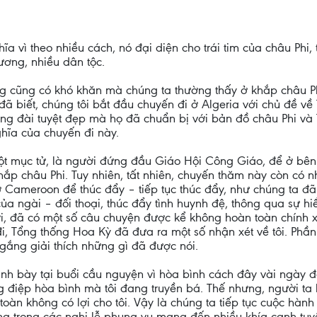
 vì theo nhiều cách, nó đại diện cho trái tim của châu Phi,
ơng, nhiều dân tộc.
ưng cũng có khó khăn mà chúng ta thường thấy ở khắp châu P
đã biết, chúng tôi bắt đầu chuyến đi ở Algeria với chủ đề về
g đài tuyệt đẹp mà họ đã chuẩn bị với bản đồ châu Phi và T
hĩa của chuyến đi này.
một mục tử, là người đứng đầu Giáo Hội Công Giáo, để ở bên
khắp châu Phi. Tuy nhiên, tất nhiên, chuyến thăm này còn có 
 Cameroon để thúc đẩy – tiếp tục thúc đẩy, như chúng ta đ
ủa ngài – đối thoại, thúc đẩy tình huynh đệ, thông qua sự h
, đã có một số câu chuyện được kể không hoàn toàn chính xác
đi, Tổng thống Hoa Kỳ đã đưa ra một số nhận xét về tôi. Phần
 gắng giải thích những gì đã được nói.
rình bày tại buổi cầu nguyện vì hòa bình cách đây vài ngày đã
ng điệp hòa bình mà tôi đang truyền bá. Thế nhưng, người ta
toàn không có lợi cho tôi. Vậy là chúng ta tiếp tục cuộc hành
 trong các nghi lễ phụng vụ mang đến nhiều khía cạnh tuyệt 