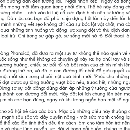
con đường dẫn đến tương lai.” Ngài nhận xét: “Ngay cả tro
 vẫn mang một tầm quan trọng nhất định. Thế hệ này đang ch
chứng nhân – nhờ vào trí tuệ cổ xưa định hình nên tư tưởng
g. Dân tộc các bạn đã phải chịu đựng hết lần này đến lần k
 mình những vết sẹo không chỉ của sự bóc lột vật chất, mà 
qua những tình huống và động lực xung đột và thù địch đang 
oại trừ. Chỉ trong sự gặp gỡ, sự sống mới nở rộ. Đối thoại là
oàng Phanxicô, đã đưa ra một suy tư không thể nào quên về v
cuộc sống như thể không có chuyện gì xảy ra; họ phủi tay và
hương hướng, chiếu sự bối rối và bất mãn của chính mình lên
 đường thứ ba, và đó là con đường tốt nhất để giải quyết xun
 một mắt xích trong chuỗi một quá trình mới. ‘Phúc cho những 
hể đạt được sự tăng trưởng vượt bậc nếu, trước hết, những n
Đừng sợ sự bất đồng; đừng đàn áp những ý tưởng của người 
thành con đường đổi mới. Hãy đặt lợi ích chung lên trên mọ
ng minh các bạn đúng, ngay cả khi trong ngắn hạn một số ngư
g cho xã hội trẻ của các bạn. Mặc dù những điều này thường 
 sức mạnh sâu sắc và đầy quyền năng - một sức mạnh chống lạ
ề thể xác lẫn tinh thần đều tìm cách làm cho tâm hồn trở n
n và phục tùng quyền lực. Bởi vì trong nỗi buồn, chúng ta thự