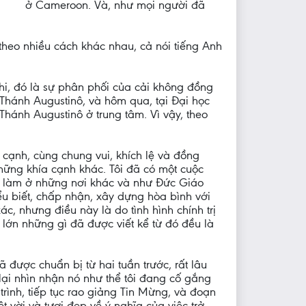
ở Cameroon. Và, như mọi người đã
 theo nhiều cách khác nhau, cả nói tiếng Anh
hi, đó là sự phân phối của cải không đồng
 Thánh Augustinô, và hôm qua, tại Đại học
hánh Augustinô ở trung tâm. Vì vậy, theo
 cạnh, cùng chung vui, khích lệ và đồng
những khía cạnh khác. Tôi đã có một cuộc
ã làm ở những nơi khác và như Đức Giáo
iểu biết, chấp nhận, xây dựng hòa bình với
, nhưng điều này là do tình hình chính trị
 lớn những gì đã được viết kể từ đó đều là
 được chuẩn bị từ hai tuần trước, rất lâu
 lại nhìn nhận nó như thể tôi đang cố gắng
 trình, tiếp tục rao giảng Tin Mừng, và đoạn
vời và tươi đẹp về ý nghĩa của việc trở