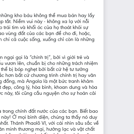
u những kho báu không thể mua bán hay lấy
 tắt. Niềm vui này - không xa lạ với nỗi
 trái tim và khối óc của họ thoát khỏi sự
vào vùng đất của các bạn để cho đi, hoặc,
ậm chí cả cuộc sống, xuống chỉ còn là những
gại gọi là “chính trị”, bởi vì giới trẻ và
u vươn lên, chuẩn bị cho những trách nhiệm
 thể bị bóp nghẹt bởi bất cứ hệ tư tưởng
ắc hơn bất cứ chương trình chính trị hay văn
ộng đồng, mà Angola là một bức tranh khảm
 đẹp, công lý, hòa bình, khoan dung và hòa
ớc này, tôi cũng cầu nguyện cho sự hoán cải
 trong chính đất nước của các bạn. Biết bao
c này! Ở mọi bình diện, chúng ta thấy nó duy
nhất. Thánh Phaolô VI, với cái nhìn sâu sắc về
văn minh thương mại, hưởng lạc và vật chất