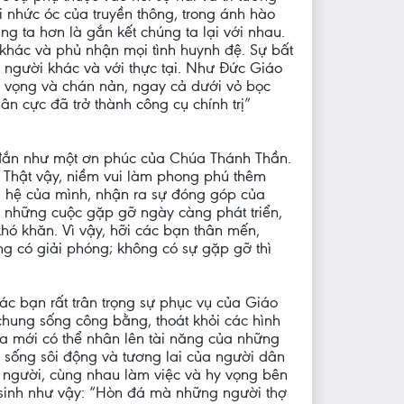
ai nhức óc của truyền thông, trong ánh hào
g ta hơn là gắn kết chúng ta lại với nhau.
 khác và phủ nhận mọi tình huynh đệ. Sự bất
 người khác và với thực tại. Như Đức Giáo
ệt vọng và chán nản, ngay cả dưới vỏ bọc
ân cực đã trở thành công cụ chính trị”
g đắn như một ơn phúc của Chúa Thánh Thần.
. Thật vậy, niềm vui làm phong phú thêm
 hệ của mình, nhận ra sự đóng góp của
 những cuộc gặp gỡ ngày càng phát triển,
hó khăn. Vì vậy, hỡi các bạn thân mến,
ông có giải phóng; không có sự gặp gỡ thì
c bạn rất trân trọng sự phục vụ của Giáo
chung sống công bằng, thoát khỏi các hình
ta mới có thể nhân lên tài năng của những
c sống sôi động và tương lai của người dân
n người, cùng nhau làm việc và hy vọng bên
 sinh như vậy: “Hòn đá mà những người thợ