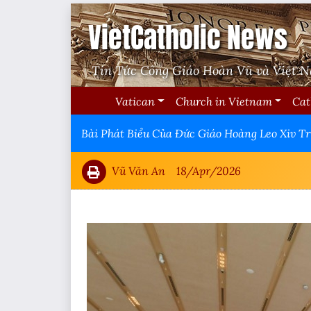
VietCatholic News
Tin Tức Công Giáo Hoàn Vũ và Việt 
Vatican
Church in Vietnam
Cat
Bài Phát Biểu Của Đức Giáo Hoàng Leo Xiv T
Vũ Văn An
18/Apr/2026