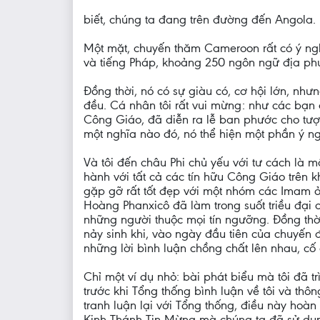
biết, chúng ta đang trên đường đến Angola.
Một mặt, chuyến thăm Cameroon rất có ý nghĩa
và tiếng Pháp, khoảng 250 ngôn ngữ địa phư
Đồng thời, nó có sự giàu có, cơ hội lớn, nh
đều. Cá nhân tôi rất vui mừng: như các bạn 
Công Giáo, đã diễn ra lễ ban phước cho tượn
một nghĩa nào đó, nó thể hiện một phần ý ng
Và tôi đến châu Phi chủ yếu với tư cách là 
hành với tất cả các tín hữu Công Giáo trên 
gặp gỡ rất tốt đẹp với một nhóm các Imam ở
Hoàng Phanxicô đã làm trong suốt triều đại c
những người thuộc mọi tín ngưỡng. Đồng thời
nảy sinh khi, vào ngày đầu tiên của chuyến 
những lời bình luận chồng chất lên nhau, cố
Chỉ một ví dụ nhỏ: bài phát biểu mà tôi đã t
trước khi Tổng thống bình luận về tôi và thô
tranh luận lại với Tổng thống, điều này hoàn 
Kinh Thánh Tin Mừng mà chúng ta đã sử dụng