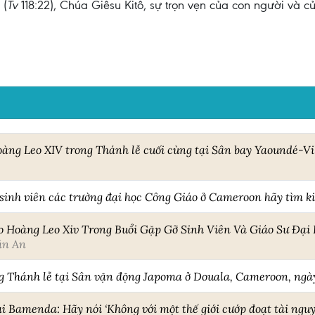
 (
Tv
118:22), Chúa Giêsu Kitô, sự trọn vẹn của con người và củ
àng Leo XIV trong Thánh lễ cuối cùng tại Sân bay Yaoundé-Vil
inh viên các trường đại học Công Giáo ở Cameroon hãy tìm k
o Hoàng Leo Xiv Trong Buổi Gặp Gỡ Sinh Viên Và Giáo Sư Đại 
ăn An
ng Thánh lễ tại Sân vận động Japoma ở Douala, Cameroon, ngà
i Bamenda: Hãy nói ‘Không với một thế giới cướp đoạt tài nguy