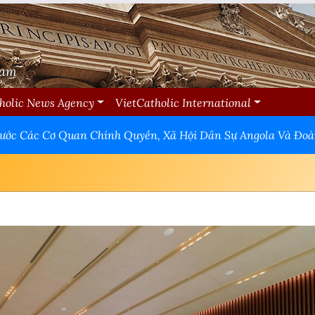
Nam
holic News Agency
VietCatholic International
rước Các Cơ Quan Chính Quyền, Xã Hội Dân Sự Angola Và Đoà