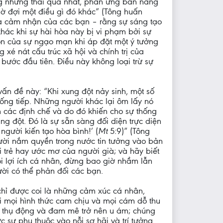
ng những thái quá nhất, phản ứng bản năng
ờ đợi một điều gì đó khác” (Tông huấn
 và cảm nhận của các bạn – rằng sự sáng tạo
hác khi sự hài hòa này bị vi phạm bởi sự
còn của sự ngạo mạn khi áp đặt một ý tưởng
xé nát cấu trúc xã hội và chính trị của
 bước đầu tiên. Điều này không loại trừ sự
ấn đề này: “Khi xung đột nảy sinh, một số
 sống tiếp. Những người khác lại ôm lấy nó
 các định chế và do đó khiến cho sự thống
g đột. Đó là sự sẵn sàng đối diện trực diện
người kiến tạo hòa bình!’ (
Mt
5:9)” (Tông
gười nắm quyền trong nước tin tưởng vào bản
trẻ hay ước mơ của người già; và hãy biết
i lợi ích cá nhân, đừng bao giờ nhầm lẫn
ời có thể phản đối các bạn.
chỉ được coi là những cảm xúc cá nhân,
i mọi hình thức cam chịu và mọi cám dỗ thu
ên thụ động và đam mê trở nên u ám; chúng
c sự phụ thuộc vào nỗi sợ hãi và trí tưởng