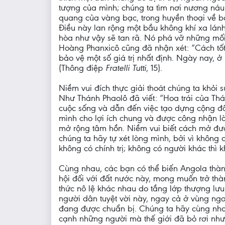
tượng của mình; chúng ta tìm nơi nương náu t
quang của vàng bạc, trong huyền thoại về bả
Điều này lan rộng một bầu không khí xa lán
hòa như vậy sẽ tan rã. Nó phá vỡ những mối 
Hoàng Phanxicô cũng đã nhận xét: “Cách tốt 
bảo vệ một số giá trị nhất định. Ngày nay, ở
(Thông điệp
Fratelli Tutti
, 15).
Niềm vui đích thực giải thoát chúng ta khỏ
Như Thánh Phaolô đã viết: “Hoa trái của Thán
cuộc sống và dẫn đến việc tạo dựng cộng đ
mình cho lợi ích chung và được công nhận 
mở rộng tâm hồn. Niềm vui biết cách mở đườn
chúng ta hãy tự xét lòng mình, bởi vì không 
không có chính trị; không có người khác thì k
Cùng nhau, các bạn có thể biến Angola thàn
hội đối với đất nước này, mong muốn trở thà
thức nô lệ khác nhau do tầng lớp thượng lư
người dân tuyệt vời này, ngay cả ở vùng ngo
đang được chuẩn bị. Chúng ta hãy cùng nhau
cạnh những người mà thế giới đã bỏ rơi nh