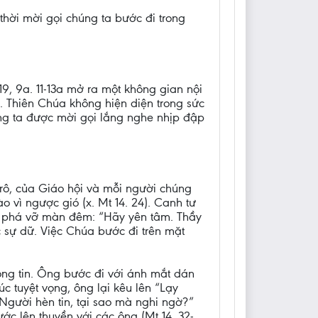
thời mời gọi chúng ta bước đi trong
9, 9a. 11-13a mở ra một không gian nội
. Thiên Chúa không hiện diện trong sức
húng ta được mời gọi lắng nghe nhịp đập
-rô, của Giáo hội và mỗi người chúng
vì ngược gió (x. Mt 14. 24). Canh tư
ng phá vỡ màn đêm: “Hãy yên tâm. Thầy
c sự dữ. Việc Chúa bước đi trên mặt
òng tin. Ông bước đi với ánh mắt dán
úc tuyệt vọng, ông lại kêu lên “Lạy
Người hèn tin, tại sao mà nghi ngờ?”
ước lên thuyền với các ông (Mt 14, 32-