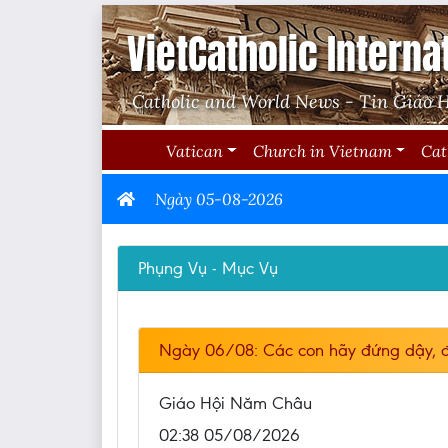
VietCatholic Interna
Catholic and World News - Tin Giáo H
Vatican
Church in Vietnam
Cat
Ngày 05-08-2026
Phụng Vụ - Mục Vụ
Ngày 06/08: Các con hãy đứng dậy, 
Giáo Hội Năm Châu
02:38 05/08/2026