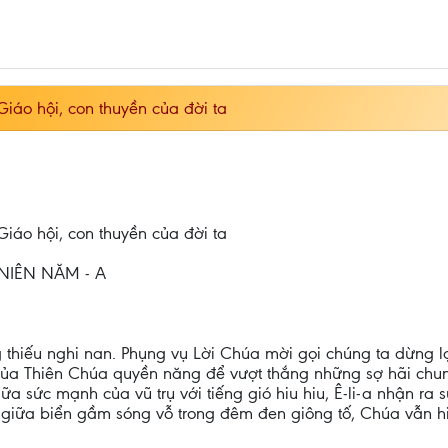
iáo hội, con thuyền của đời ta
iáo hội, con thuyền của đời ta
NIÊN NĂM - A
g thiếu nghi nan. Phụng vụ Lời Chúa mời gọi chúng ta dừng l
ủa Thiên Chúa quyền năng để vượt thắng những sợ hãi chun
ữa sức mạnh của vũ trụ với tiếng gió hiu hiu, Ê-li-a nhận ra 
cả giữa biển gầm sóng vỗ trong đêm đen giông tố, Chúa vẫn 