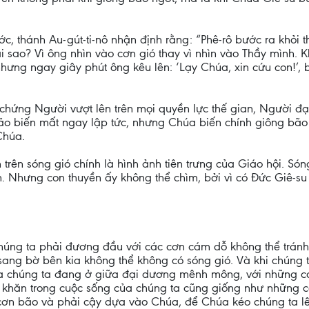
ước, thánh Au-gút-ti-nô nhận định rằng: “Phê-rô bước ra khỏi 
i sao? Vì ông nhìn vào cơn gió thay vì nhìn vào Thầy mình. K
; nhưng ngay giây phút ông kêu lên: ‘Lạy Chúa, xin cứu con!’
chứng Người vượt lên trên mọi quyền lực thế gian, Người đạ
o biến mất ngay lập tức, nhưng Chúa biến chính giông bão
Chúa.
 trên sóng gió chính là hình ảnh tiên trưng của Giáo hội. Só
n. Nhưng con thuyền ấy không thể chìm, bởi vì có Đức Giê-su
húng ta phải đương đầu với các cơn cám dỗ không thể trán
sang bờ bên kia không thể không có sóng gió. Và khi chúng t
ủa chúng ta đang ở giữa đại dương mênh mông, với những 
hó khăn trong cuộc sống của chúng ta cũng giống như những 
 cơn bão và phải cậy dựa vào Chúa, để Chúa kéo chúng ta lê