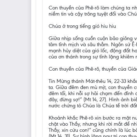
Con thuyền của Phê-rô làm chúng ta nh
niềm tin và cậy trông tuyệt đối vào Chúa
Chúa ở trong tiếng gió hiu hiu
Giữa nhịp sống cuồn cuộn bão giông và
tâm tĩnh mịch và sâu thẳm. Ngôn sứ Ê-
mạnh hủy diệt của gió lốc, động đất ha
của ơn thánh trong sự tĩnh lặng khiêm 
Con thuyền của Phê-rô, thuyền của Giá
Tin Mừng thánh Mát-thêu 14, 22-33 khắ
ta. Giữa đêm đen mù mịt, con thuyền c
đêm tối, khi nỗi sợ hãi chạm đến đỉnh
đây, đừng sợ!” (Mt 14, 27). Hình ảnh 
nước chứng tỏ Chúa là Chúa tể trời đấ
Khoảnh khắc Phê-rô xin bước ra mặt nư
chặt vào Thầy, nhưng khi rời mắt để nhì
Thầy, xin cứu con!” cũng chính là lúc 
(Mt 14, 31). Sự bình lặng ngự trị con t