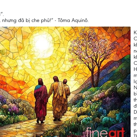
”.
i, nhưng đã bị che phủ!” - Tôma Aquinô.
K
C
k
n
k
C
H
m
l
N
b
t
đ
D
m
t
p
T