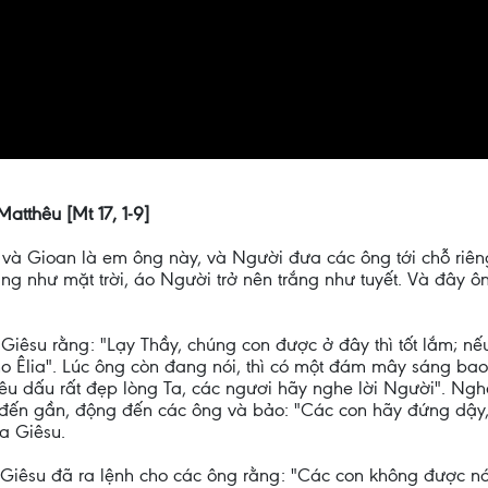
atthêu [Mt 17, 1-9]
và Gioan là em ông này, và Người đưa các ông tới chỗ riêng
ng như mặt trời, áo Người trở nên trắng như tuyết. Và đây 
Giêsu rằng: "Lạy Thầy, chúng con được ở đây thì tốt lắm; nế
o Êlia". Lúc ông còn đang nói, thì có một đám mây sáng bao 
u dấu rất đẹp lòng Ta, các ngươi hãy nghe lời Người". Ngh
u đến gần, động đến các ông và bảo: "Các con hãy đứng dậy
a Giêsu.
a Giêsu đã ra lệnh cho các ông rằng: "Các con không được nói 