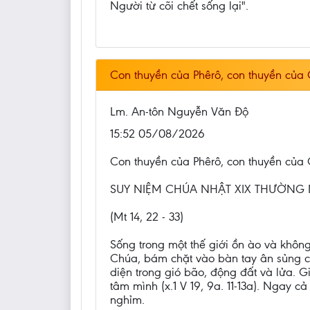
Người từ cõi chết sống lại".
Con thuyền của Phêrô, con thuyền của G
Lm. An-tôn Nguyễn Văn Độ
15:52 05/08/2026
Con thuyền của Phêrô, con thuyền của G
SUY NIỆM CHÚA NHẬT XIX THƯỜNG 
(Mt 14, 22 - 33)
Sống trong một thế giới ồn ào và khôn
Chúa, bám chặt vào bàn tay ân sủng c
diện trong gió bão, động đất và lửa. Gi
tâm mình (x.1 V 19, 9a. 11-13a). Ngay 
nghỉm.