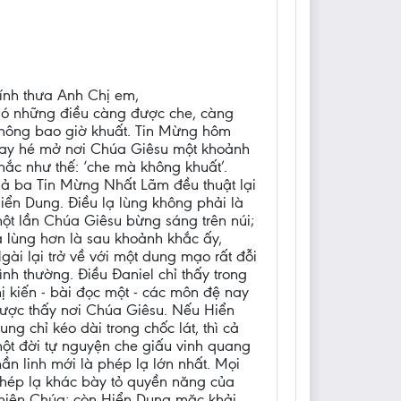
ính thưa Anh Chị em,
ó những điều càng được che, càng
hông bao giờ khuất. Tin Mừng hôm
ay hé mở nơi Chúa Giêsu một khoảnh
hắc như thế: ‘che mà không khuất’.
ả ba Tin Mừng Nhất Lãm đều thuật lại
iển Dung. Điều lạ lùng không phải là
ột lần Chúa Giêsu bừng sáng trên núi;
ạ lùng hơn là sau khoảnh khắc ấy,
gài lại trở về với một dung mạo rất đỗi
ình thường. Điều Đaniel chỉ thấy trong
hị kiến - bài đọc một - các môn đệ nay
ược thấy nơi Chúa Giêsu. Nếu Hiển
ung chỉ kéo dài trong chốc lát, thì cả
ột đời tự nguyện che giấu vinh quang
hần linh mới là phép lạ lớn nhất. Mọi
hép lạ khác bày tỏ quyền năng của
hiên Chúa; còn Hiển Dung mặc khải