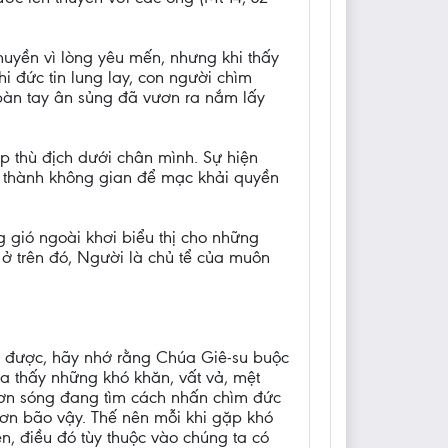
thuyền vì lòng yêu mến, nhưng khi thấy
hi đức tin lung lay, con người chìm
, bàn tay ân sủng đã vươn ra nắm lấy
p thù địch dưới chân mình. Sự hiện
 thành không gian để mạc khải quyền
ng gió ngoài khơi biểu thị cho những
 ở trên đó, Người là chủ tể của muôn
h được, hãy nhớ rằng Chúa Giê-su buộc
a thấy những khó khăn, vất vả, mệt
cơn sóng đang tìm cách nhấn chìm đức
cơn bão vậy. Thế nên mỗi khi gặp khó
n, điều đó tùy thuộc vào chúng ta có