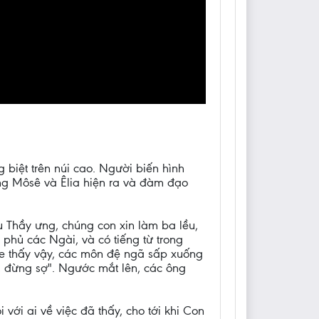
 biệt trên núi cao. Người biến hình
ông Môsê và Êlia hiện ra và đàm đạo
u Thầy ưng, chúng con xin làm ba lều,
phủ các Ngài, và có tiếng từ trong
e thấy vậy, các môn đệ ngã sấp xuống
, đừng sợ". Ngước mắt lên, các ông
với ai về việc đã thấy, cho tới khi Con