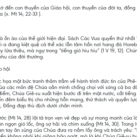
ớ đến con thuyền của Giáo hội, con thuyền của đời ta, đồng 
 (x. Mt 14, 22-33 ).
 ồn ào của thế giới hiện đại. Sách Các Vua quyển thứ nhất 1
li-a đang kiệt quệ cả thể xác lẫn tâm hồn nơi hang đá Horeb
y lửa thiêu, mà ngự trong “tiếng gió hiu hiu” (1 V 19, 12). C
nhu của đời thường.
o hội
c họa một bức tranh thâm trầm về hành trình đức tin của Phê
ủa các môn đệ Chúa oằn mình chống chọi với sóng cả ba đào 
 điểm, Chúa Giê-su xuất hiện bước đi trên mặt nước, cất tiế
biển đêm biểu thị cho những hỗn mang, thử thách và quyền lự
t, Đấng đạp thù địch dưới chân mình.
ớc (Mt 14, 28) lột tả trọn vẹn vẻ đẹp và sự mong manh của l
n ngọn gió lốc, ông sợ hãi và chìm xuống (Mt 14, 30). Trong l
bàn tay ân sủng của Chúa đưa ra nắm lấy ông và trách yêu: “
huyền không phải khi giông bão ngớt, mà là khi Chúa Giê-su b