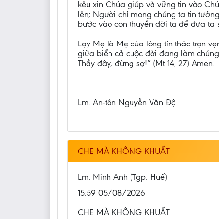
kêu xin Chúa giúp và vững tin vào Chú
lên; Người chỉ mong chúng ta tin tưởng
bước vào con thuyền đời ta để đưa ta 
Lạy Mẹ là Mẹ của lòng tín thác trọn v
giữa biển cả cuộc đời đang làm chúng 
Thầy đây, đừng sợ!” (Mt 14, 27) Amen.
Lm. An-tôn Nguyễn Văn Độ
CHE MÀ KHÔNG KHUẤT
Lm. Minh Anh (Tgp. Huế)
15:59 05/08/2026
CHE MÀ KHÔNG KHUẤT