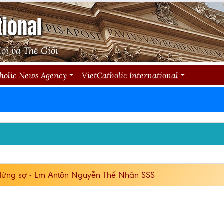
tional
ội và Thế Giới
holic News Agency
VietCatholic International
đừng sợ - Lm Antôn Nguyễn Thế Nhân SSS