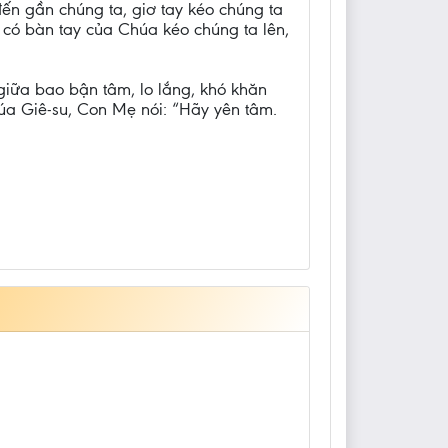
ến gần chúng ta, giơ tay kéo chúng ta
n có bàn tay của Chúa kéo chúng ta lên,
 giữa bao bận tâm, lo lắng, khó khăn
úa Giê-su, Con Mẹ nói: “Hãy yên tâm.