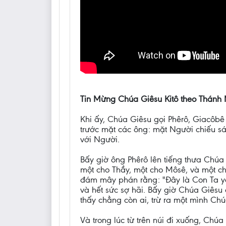
Tin Mừng Chúa Giêsu Kitô theo Thánh M
Khi ấy, Chúa Giêsu gọi Phêrô, Giacôbê 
trước mặt các ông: mặt Người chiếu sá
với Người.
Bấy giờ ông Phêrô lên tiếng thưa Chúa 
một cho Thầy, một cho Môsê, và một ch
đám mây phán rằng: "Đây là Con Ta yê
và hết sức sợ hãi. Bấy giờ Chúa Giês
thấy chẳng còn ai, trừ ra một mình Chú
Và trong lúc từ trên núi đi xuống, Chú