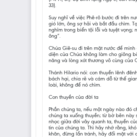
33).
Suy nghĩ về việc Phê-rô bước đi trên n
gió lớn, ông sợ hãi và bắt đầu chìm. Tạ
nghỉm trong biển tội lỗi và tuyệt vọng
ông“.
Chúa Giê-su đi trên mặt nước để minh 
diện của Chúa không làm cho giông bã
năng và lòng xót thương vô cùng của 
Thánh Hilario nói: con thuyền lênh đênh
bách hại, chia rẽ và cám dỗ từ thế gia
loài, không để nó chìm.
Con thuyền của đời ta
Phần chúng ta, nếu một ngày nào đó c
chúng ta xuống thuyền; từ bờ bên này 
nhọc giữa đời vây quanh ta, thuyền c
tin của chúng ta. Thì hãy nhớ rằng, k
khăn, đừng lẩn tránh, hãy đối mặt với