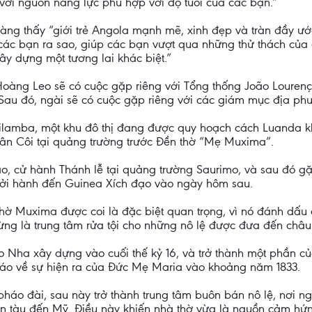
ới nguồn năng lực phù hợp với độ tuổi của các bạn.”
àng thấy “giới trẻ Angola mạnh mẽ, xinh đẹp và tràn đầy ướ
các bạn ra sao, giúp các bạn vượt qua những thử thách của 
 xây dựng một tương lai khác biệt.”
oàng Leo sẽ có cuộc gặp riêng với Tổng thống João Lourenço
 Sau đó, ngài sẽ có cuộc gặp riêng với các giám mục địa phư
ại Kilamba, một khu đô thị đang được quy hoạch cách Luand
ân Côi tại quảng trường trước Đền thờ “Mẹ Muxima”.
o, cử hành Thánh lễ tại quảng trường Saurimo, và sau đó 
hởi hành đến Guinea Xích đạo vào ngày hôm sau.
ờ Muxima được coi là đặc biệt quan trọng, vì nó đánh dấu 
từng là trung tâm rửa tội cho những nô lệ được đưa đến châu
a xây dựng vào cuối thế kỷ 16, và trở thành một phần của 
áo về sự hiện ra của Đức Mẹ Maria vào khoảng năm 1833.
áo đài, sau này trở thành trung tâm buôn bán nô lệ, nơi ngư
 tàu đến Mỹ. Điều này khiến nhà thờ vừa là nguồn cảm hứng 