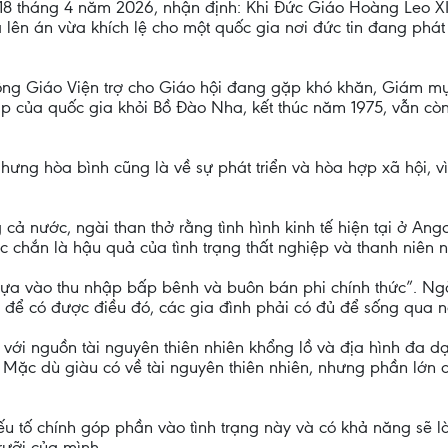
ày 18 tháng 4 năm 2026, nhận định: Khi Đức Giáo Hoàng Leo 
lên án vừa khích lệ cho một quốc gia nơi đức tin đang phát
Công Giáo Viện trợ cho Giáo hội đang gặp khó khăn, Giám m
lập của quốc gia khỏi Bồ Đào Nha, kết thúc năm 1975, vẫn cò
ưng hòa bình cũng là về sự phát triển và hòa hợp xã hội, 
g cả nước, ngài than thở rằng tình hình kinh tế hiện tại ở Ango
c chắn là hậu quả của tình trạng thất nghiệp và thanh niên n
dựa vào thu nhập bấp bênh và buôn bán phi chính thức”. Ngà
à để có được điều đó, các gia đình phải có đủ để sống qua n
với nguồn tài nguyên thiên nhiên khổng lồ và địa hình đa dạ
Mặc dù giàu có về tài nguyên thiên nhiên, nhưng phần lớn d
ếu tố chính góp phần vào tình trạng này và có khả năng sẽ
rưỡi của mình.