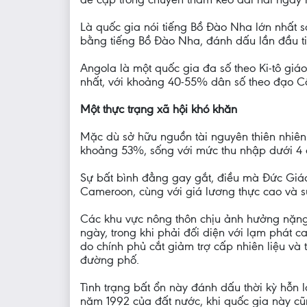
Là quốc gia nói tiếng Bồ Đào Nha lớn nhất 
bằng tiếng Bồ Đào Nha, đánh dấu lần đầu ti
Angola là một quốc gia đa số theo Ki-tô giá
nhất, với khoảng 40-55% dân số theo đạo Côn
Một thực trạng xã hội khó khăn
Mặc dù sở hữu nguồn tài nguyên thiên nhiên 
khoảng 53%, sống với mức thu nhập dưới 4 đ
Sự bất bình đẳng gay gắt, điều mà Đức Giáo 
Cameroon, cùng với giá lương thực cao và 
Các khu vực nông thôn chịu ảnh hưởng nặng 
ngày, trong khi phải đối diện với lạm phát
do chính phủ cắt giảm trợ cấp nhiên liệu và 
đường phố.
Tình trạng bất ổn này đánh dấu thời kỳ hỗn 
năm 1992 của đất nước, khi quốc gia này cũn