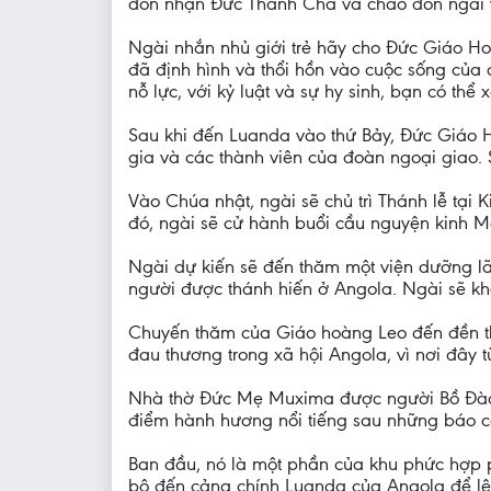
đón nhận Đức Thánh Cha và chào đón ngài v
Ngài nhắn nhủ giới trẻ hãy cho Đức Giáo Ho
đã định hình và thổi hồn vào cuộc sống của 
nỗ lực, với kỷ luật và sự hy sinh, bạn có thể
Sau khi đến Luanda vào thứ Bảy, Đức Giáo H
gia và các thành viên của đoàn ngoại giao.
Vào Chúa nhật, ngài sẽ chủ trì Thánh lễ t
đó, ngài sẽ cử hành buổi cầu nguyện kinh M
Ngài dự kiến sẽ đến thăm một viện dưỡng lã
người được thánh hiến ở Angola. Ngài sẽ k
Chuyến thăm của Giáo hoàng Leo đến đền th
đau thương trong xã hội Angola, vì nơi đây 
Nhà thờ Đức Mẹ Muxima được người Bồ Đào Nh
điểm hành hương nổi tiếng sau những báo c
Ban đầu, nó là một phần của khu phức hợp ph
bộ đến cảng chính Luanda của Angola để lên