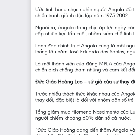
Ước tính hàng chục nghìn người Angola đã th
chiến tranh giành độc lập năm 1975-2002.
Ngoài ra, Angola đang chịu áp lực ngày càng
cấp nhiên liệu lần cuối, nhằm kiềm chế tình t
Lãnh đạo chính trị ở Angola cũng là một ng
thống lâu năm José Eduardo dos Santos, ngư
Là một thành viên của đảng MPLA của Angola
chiến dịch chống tham nhũng và cam kết đối
Đức Giáo Hoàng Leo – sứ giả của sự thay đ
Trước nhiều thách thức khác nhau của Ango
thay đổi, đặc biệt là đối với nhóm dân số tr
Tổng giám mục Filomeno Nascimento của Lua
người chiếm khoảng 60% dân số cả nước.
“Đức Giáo Hoàng đang đến thăm Angola vào th