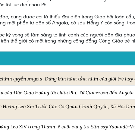
 lột lục địa châu Phi.
, cũng được coi là thiếu đại diện trong Giáo hội toàn cầu, 
oảng một phần tư dân số Angola, có sáu Hồng Y còn sống, tr
c kỳ vọng sẽ làm sáng tỏ tình cảnh của người dân địa phư
rên thế giới có một trong những cộng đồng Công Giáo trẻ nhấ
hính quyền Angola: Đừng kìm hãm tầm nhìn của giới trẻ hay 
du của Đức Giáo Hoàng tới châu Phi: Từ Cameroon đến Angola
o Hoàng Leo Xiv Trước Các Cơ Quan Chính Quyền, Xã Hội Dân
àng Leo XIV trong Thánh lễ cuối cùng tại Sân bay Yaoundé-Vil