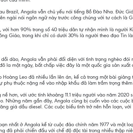
sau Brazil, Angola vẫn chủ yếu nói tiếng Bồ Đào Nha. Đức Gi
ên ngài nói ngôn ngữ này trước công chúng với tư cách là 
o, với hơn 90% trong số 40 triệu dân tự nhận mình là người K
g Giáo, trong khi chỉ có dưới 30% là người theo đạo Tin là
dồi dào, Angola vẫn phải đối diện với tình trạng nghèo đói 
ô la một ngày, bất chấp việc đây là một quốc gia sản xuất 
Hoàng Leo đã nhiều lần lên án, kể cả trong một bài giảng t
sự phụ thuộc nặng nề vào nhập khẩu đã làm trầm trọng thêm
nề hơn, với ước tính khoảng 11.1 triệu người vào năm 2020 s
 cao. Những năm gần đây, Angola cũng bị cuốn vào các cuộc 
tăng giá dầu diesel. Các cuộc biểu tình trở nên hỗn loạn, với
loạn nhất ở Angola kể từ cuộc đảo chính năm 1977 và một lo
g đã phải chiến đấu với chế độ độc tài trong nhiều thập niê