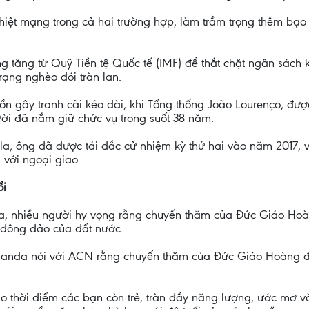
iệt mạng trong cả hai trường hợp, làm trầm trọng thêm bạo l
 tăng từ Quỹ Tiền tệ Quốc tế (IMF) để thắt chặt ngân sách 
rạng nghèo đói tràn lan.
uồn gây tranh cãi kéo dài, khi Tổng thống João Lourenço, đư
ời đã nắm giữ chức vụ trong suốt 38 năm.
, ông đã được tái đắc cử nhiệm kỳ thứ hai vào năm 2017, vớ
 với ngoại giao.
ổi
la, nhiều người hy vọng rằng chuyến thăm của Đức Giáo Hoà
ẻ đông đảo của đất nước.
nda nói với ACN rằng chuyến thăm của Đức Giáo Hoàng đặc 
ời điểm các bạn còn trẻ, tràn đầy năng lượng, ước mơ và nh