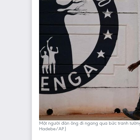
Một người đàn ông đi ngang qua bức tranh tườ
Hadebe/AP.)