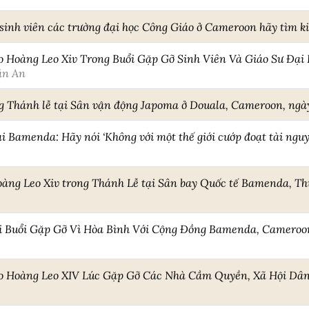
inh viên các trường đại học Công Giáo ở Cameroon hãy tìm k
o Hoàng Leo Xiv Trong Buổi Gặp Gỡ Sinh Viên Và Giáo Sư Đại 
ăn An
ng Thánh lễ tại Sân vận động Japoma ở Douala, Cameroon, ngà
i Bamenda: Hãy nói ‘Không với một thế giới cướp đoạt tài nguy
àng Leo Xiv trong Thánh Lễ tại Sân bay Quốc tế Bamenda, T
ại Buổi Gặp Gỡ Vì Hòa Bình Với Cộng Đồng Bamenda, Cameroon
o Hoàng Leo XIV Lúc Gặp Gỡ Các Nhà Cầm Quyền, Xã Hội Dân