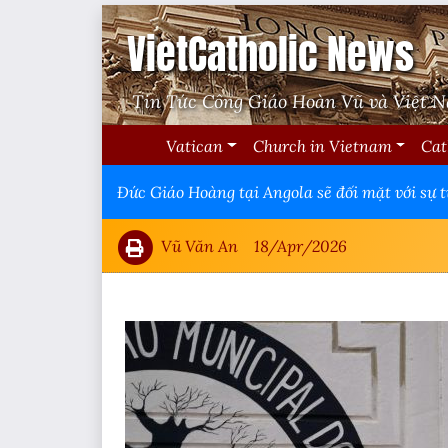
VietCatholic News
Tin Tức Công Giáo Hoàn Vũ và Việt 
Vatican
Church in Vietnam
Cat
Đức Giáo Hoàng tại Angola sẽ đối mặt với sự 
Vũ Văn An
18/Apr/2026