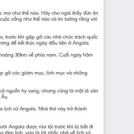
c mơ như thế nào. Hãy cho ngài thấy đức tin
cuộc sống như thế nào và tin tưởng rằng với
, trước khi gặp gỡ các nhà chức trách quốc
ơng để kết thúc ngày đầu tiên ở Angola.
a khoảng 30km về phía nam. Cuối ngày hôm
gặp gỡ các giám mục, linh mục và những
cả nguồn hy vọng, nhưng cũng là một di sản
 Âu.
lịch sử Angola. Nhà thờ này trở thành
ời Angola được rửa tội trước khi bị bắt đi
tâm linh, vừa là lời nhắc nhở về lịch sử