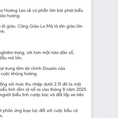
áo Hoàng Leo sẽ có phần lớn bài phát biểu
Giáo hoàng.
i-tô giáo. Công Giáo La Mã là tôn giáo lớn
nh.
nghiêm trọng, với hơn một nửa dân số,
dầu mỏ lớn.
ại trung tâm tài chính Douala của
 cuộc khủng hoảng.
ống với mức thu nhập dưới 2.15 đô la một
biểu tình rầm rộ nổ ra vào tháng 8 năm 2025
 người biểu tình cướp bóc và đốt lốp xe trên
ạt phản ứng bạo lực đối với cuộc bầu cử
n.