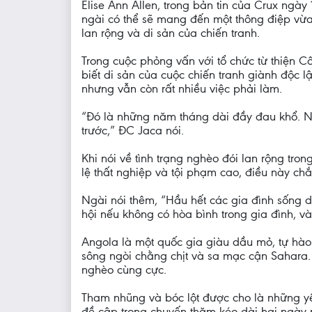
Elise Ann Allen, trong bản tin của Crux ng
ngài có thể sẽ mang đến một thông điệp vừa 
lan rộng và di sản của chiến tranh.
Trong cuộc phỏng vấn với tổ chức từ thiện 
biết di sản của cuộc chiến tranh giành độc 
nhưng vẫn còn rất nhiều việc phải làm.
“Đó là những năm tháng dài đầy đau khổ. Nh
trước,” ĐC Jaca nói.
Khi nói về tình trạng nghèo đói lan rộng tron
lệ thất nghiệp và tội phạm cao, điều này chắ
Ngài nói thêm, “Hầu hết các gia đình sống 
hội nếu không có hòa bình trong gia đình, v
Angola là một quốc gia giàu dầu mỏ, tự hào 
sông ngòi chằng chịt và sa mạc cận Sahara. 
nghèo cùng cực.
Tham nhũng và bóc lột được cho là những y
đề cập trong chuyến thăm kéo dài hai ngày 