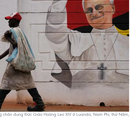
ng chân dung Đức Giáo Hoàng Leo XIV ở Luanda, Nam Phi, thứ Năm,