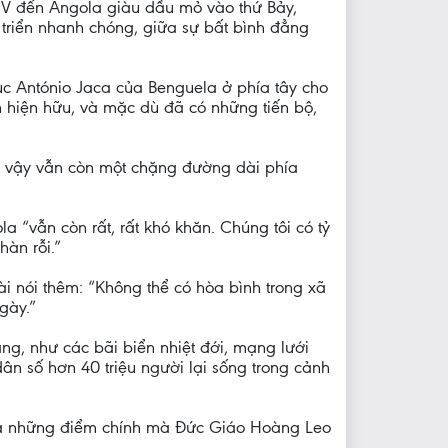
XIV đến Angola giàu dầu mỏ vào thứ Bảy,
 triển nhanh chóng, giữa sự bất bình đẳng
ục António Jaca của Benguela ở phía tây cho
n hiện hữu, và mặc dù đã có những tiến bộ,
vì vậy vẫn còn một chặng đường dài phía
la “vẫn còn rất, rất khó khăn. Chúng tôi có tỷ
hàn rỗi.”
i nói thêm: “Không thể có hòa bình trong xã
gày.”
ng, như các bãi biển nhiệt đới, mạng lưới
ân số hơn 40 triệu người lại sống trong cảnh
 là những điểm chính mà Đức Giáo Hoàng Leo