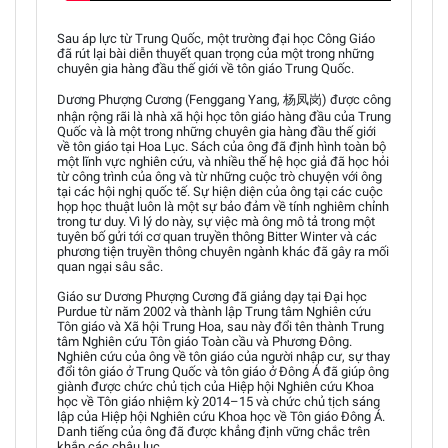
Sau áp lực từ Trung Quốc, một trường đại học Công Giáo
đã rút lại bài diễn thuyết quan trọng của một trong những
chuyên gia hàng đầu thế giới về tôn giáo Trung Quốc.
Dương Phượng Cương (Fenggang Yang, 杨凤岗) được công
nhận rộng rãi là nhà xã hội học tôn giáo hàng đầu của Trung
Quốc và là một trong những chuyên gia hàng đầu thế giới
về tôn giáo tại Hoa Lục. Sách của ông đã định hình toàn bộ
một lĩnh vực nghiên cứu, và nhiều thế hệ học giả đã học hỏi
từ công trình của ông và từ những cuộc trò chuyện với ông
tại các hội nghị quốc tế. Sự hiện diện của ông tại các cuộc
họp học thuật luôn là một sự bảo đảm về tính nghiêm chỉnh
trong tư duy. Vì lý do này, sự việc mà ông mô tả trong một
tuyên bố gửi tới cơ quan truyền thông Bitter Winter và các
phương tiện truyền thông chuyên ngành khác đã gây ra mối
quan ngại sâu sắc.
Giáo sư Dương Phượng Cương đã giảng dạy tại Đại học
Purdue từ năm 2002 và thành lập Trung tâm Nghiên cứu
Tôn giáo và Xã hội Trung Hoa, sau này đổi tên thành Trung
tâm Nghiên cứu Tôn giáo Toàn cầu và Phương Đông.
Nghiên cứu của ông về tôn giáo của người nhập cư, sự thay
đổi tôn giáo ở Trung Quốc và tôn giáo ở Đông Á đã giúp ông
giành được chức chủ tịch của Hiệp hội Nghiên cứu Khoa
học về Tôn giáo nhiệm kỳ 2014–15 và chức chủ tịch sáng
lập của Hiệp hội Nghiên cứu Khoa học về Tôn giáo Đông Á.
Danh tiếng của ông đã được khẳng định vững chắc trên
khắp các châu lục.