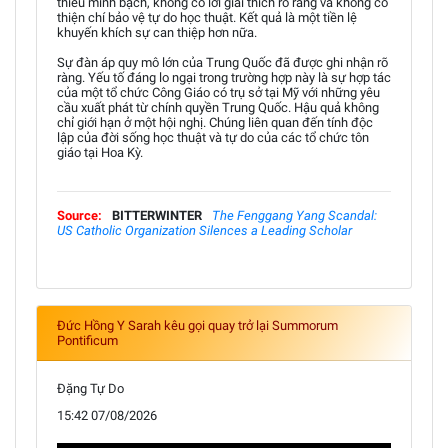
thiếu minh bạch, không có lời giải thích rõ ràng và không có
thiện chí bảo vệ tự do học thuật. Kết quả là một tiền lệ
khuyến khích sự can thiệp hơn nữa.
Sự đàn áp quy mô lớn của Trung Quốc đã được ghi nhận rõ
ràng. Yếu tố đáng lo ngại trong trường hợp này là sự hợp tác
của một tổ chức Công Giáo có trụ sở tại Mỹ với những yêu
cầu xuất phát từ chính quyền Trung Quốc. Hậu quả không
chỉ giới hạn ở một hội nghị. Chúng liên quan đến tính độc
lập của đời sống học thuật và tự do của các tổ chức tôn
giáo tại Hoa Kỳ.
Source:
BITTERWINTER
The Fenggang Yang Scandal:
US Catholic Organization Silences a Leading Scholar
Đức Hồng Y Sarah kêu gọi quay trở lại Summorum
Pontificum
Đặng Tự Do
15:42 07/08/2026