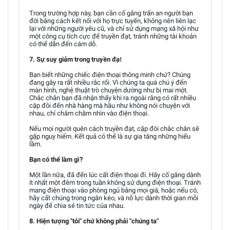
Trong trường hợp này, bạn cần cố gắng trấn an người bạn
đời bằng cách kết nối với họ trực tuyến, không nên liên lạc
lại với những người yêu cũ, và chỉ sử dụng mạng xã hội như
một công cụ tích cực để truyền đạt, tránh những tài khoản
có thể dẫn đến cám dỗ.
7. Sự suy giảm trong truyền đạ
t
Bạn biết những chiếc điện thoại thông minh chứ? Chúng
đang gây ra rất nhiều rắc rối. Vì chúng ta quá chú ý đến
màn hình, nghệ thuật trò chuyện dường như bị mai một.
Chắc chắn bạn đã nhận thấy khi ra ngoài rằng có rất nhiều
cặp đôi đến nhà hàng mà hầu như không nói chuyện với
nhau, chỉ chăm chăm nhìn vào điện thoại.
Nếu mọi người quên cách truyền đạt, cặp đôi chắc chắn sẽ
gặp nguy hiểm. Kết quả có thể là sự gia tăng những hiểu
lầm.
Bạn có thể làm gì?
Một lần nữa, đã đến lúc cất điện thoại đi. Hãy cố gắng dành
ít nhất một đêm trong tuần không sử dụng điện thoại. Tránh
mang điện thoại vào phòng ngủ bằng mọi giá, hoặc nếu có,
hãy cất chúng trong ngăn kéo, và nỗ lực dành thời gian mỗi
ngày để chia sẻ tin tức của nhau.
8. Hiện tượng "tôi" chứ không phải "chúng ta"