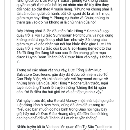
Nhưng đối với Đức Hồng Y Sarah, phụng vụ không thuộc
quyền quyết định của bất kỳ cá nhân nào để tùy tiện thay
đổi hoặc áp đặt theo ý muốn riêng. "Phụng vụ không phải là
tài sản của người cử hành, bất kể người đó là ai: linh mục,
giám mục hay Hồng Y. Phụng vụ thuộc về Chúa; chúng ta
tham gia vào đó, và không ai là chủ nhân của nó."
Đây không phải là lần đầu tiên Đức Hồng Y Sarah kêu gọi
quay trở lại với Tự Sắc Summorum Pontificum, và ngài cũng
không phải là người duy nhất làm như vậy. Số lượng các
giám mục và các nhân vật nổi bật khác thúc giục Đức Lêô
quay trở lại với Tự Sắc của Đức Giáo Hoàng Bênêđíctô thứ
16 đã tăng lên đáng kể sau các lễ tấn phong giám mục
được Huynh Đoàn Thánh Piô X thực hiện vào ngày 1 tháng
7.
Trong số các nhân vật như vậy, Đức Tổng Giám Mục
Salvatore Cordileone, gần đây đã được bổ nhiệm vào Tối
Cao Pháp Viện, và khi nói chuyện với Raymond Arroyo về
những bình luận của Đức Hồng Y Roche tuần trước, ngài
tuyên bố rằng Thánh lễ truyền thống "không thể bị ngăn
cản. Đó là điều thu hút giới trẻ và sẽ tiếp tục như vậy."
Vài ngày trước đó, cha Gerald Murray, một nhà luật học giáo
luật đáng kính ở New York, cũng đã làm điều tương tự:
"Nếu các bạn muốn có hòa bình trong Giáo hội ngay bây
giờ, hãy nói với Đức Giáo Hoàng rằng đã đến lúc nới lỏng
các hạn chế đối với Thánh lễ Latinh truyền thống."
Nhiều tuyên bố từ Vatican liên quan đến Tự Sắc Traditionis