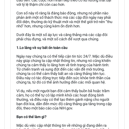
đầu tiên. Các cuộc hôn nhân tiếp theo có xu hướng thất bại
với tỷ lệ thậm chí còn cao hơn.
Con số này rõ ràng là đáng báo động, nhưng nó phần nào
phản ánh một số thách thức mà các cặp đôi ngày nay phải
đối diện, thường do kỹ thuật mới và một thế giới trở nên “thu
nhỏ” hơn, nhưng cũng kém ổn định hơn.
Dưới đây là một số áp lực và căng thẳng mà các cặp đôi
phải chịu đựng, và một số cách để vượt qua chúng.
1.Lo lắng về sự bất ổn toàn cầu
Ngày nay chúng ta có thể tiếp cận tin tức 24/7. Mặc dù điều
này giúp chúng ta cập nhật thông tin, nhưng nó cũng khiến
chúng ta cảm thấy lo lắng hơn về tình trạng của hành tinh:
Từ chiến tranh và xung đột đến các vấn đề môi trường,
chúng ta có thể cảm thấy bất an và căng thẳng liên tục.
Điều này có tác động trực tiếp đến sức khỏe tinh thần của
chúng ta, từ đó có thể ảnh hưởng đến các mối quan hệ.
Ví dụ, nếu một người bạn đời cảm thấy buồn bã hoặc trầm
cảm, họ có thể tự cô lập mình khỏi các hoạt động bình
thường, và điều này có thể tạo thêm gánh nặng cho người
bạn đời kia, dẫn đến mức độ căng thẳng gia tăng trong cặp
đôi, theo một báo cáo của NIH.gov.
Bạn có thể làm gì?
Mặc dù việc cập nhật thông tin về những gì đang diễn ra