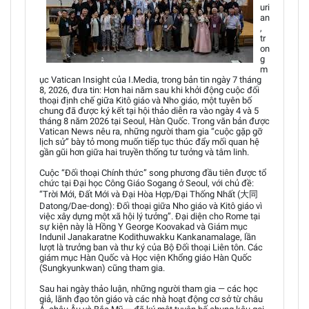
uri
an
,
tr
on
g
m
ục Vatican Insight của I.Media, trong bản tin ngày 7 tháng
8, 2026, đưa tin: Hơn hai năm sau khi khởi động cuộc đối
thoại định chế giữa Kitô giáo và Nho giáo, một tuyên bố
chung đã được ký kết tại hội thảo diễn ra vào ngày 4 và 5
tháng 8 năm 2026 tại Seoul, Hàn Quốc. Trong văn bản được
Vatican News nêu ra, những người tham gia “cuộc gặp gỡ
lịch sử” bày tỏ mong muốn tiếp tục thúc đẩy mối quan hệ
gần gũi hơn giữa hai truyền thống tư tưởng và tâm linh.
Cuộc “Đối thoại Chính thức” song phương đầu tiên được tổ
chức tại Đại học Công Giáo Sogang ở Seoul, với chủ đề:
“Trời Mới, Đất Mới và Đại Hòa Hợp/Đại Thống Nhất (大同
Datong/Dae-dong): Đối thoại giữa Nho giáo và Kitô giáo vì
việc xây dựng một xã hội lý tưởng”. Đại diện cho Rome tại
sự kiện này là Hồng Y George Koovakad và Giám mục
Indunil Janakaratne Kodithuwakku Kankanamalage, lần
lượt là trưởng ban và thư ký của Bộ Đối thoại Liên tôn. Các
giám mục Hàn Quốc và Học viện Khổng giáo Hàn Quốc
(Sungkyunkwan) cũng tham gia.
Sau hai ngày thảo luận, những người tham gia — các học
giả, lãnh đạo tôn giáo và các nhà hoạt động cơ sở từ châu