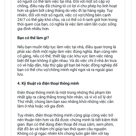
số người có thể làm việc tại nhà. Đối với một số cặp vợ
chồng, điều này đã chứng tỏ có lợi vì cho phép họ linh hoạt
hơn và giảm bớt căng thẳng do việc đi lại hàng ngày. Tuy
nhiên, đối với một số người, việc có vợ/chồng bên cạnh
24/7 có thể gây khó chịu, và có thể có ít ranh giới hơn trong
thói quen của bạn, có nghĩa là việc làm xâm lấn cuộc sống
gia đình nhiều hơn.
Bạn có thể làm gì?
Nếu bạn muốn tiếp tục làm việc tại nhà, điều quan trọng là
phải xác định một ngày làm việc đúng nghĩa. Bạn cũng nên
cố gắng, nếu có thể, thiết lập các khu vực làm việc riêng
biệt để bạn không ở gần nhau. Và dù việc chỉ ở nhà ăn trưa
có vẻ hấp dẫn, hãy thử gặp gỡ bạn bè hoặc đồng nghiệp để
bạn có thể cho vợ/chồng mình nghỉ ngơi và ra ngoài giao
lưu.
4. Kỹ thuật và điện thoại thông minh
Điện thoại thông minh là một trong những thủ phạm lớn
nhất gây ra căng thẳng trong hôn nhân, và vì vô số lý do!
Thứ nhất, chúng làm bạn xao nhãng khỏi những việc cần
làm ở nhà hoặc với gia đình.
Tuy nhiên, điện thoại thông minh cũng giúp công việc trở
nên thuận tiện hơn và đã được chứng minh là tiết kiệm thời
gian. Bạn có thể dùng điện thoại để mua sắm, xem phim,
đặt đồ ăn và thậm chí giúp tạo thói quen cầu nguyện.
Không có gì ngạc nhiên khi chúng luôn gắn liền với tay