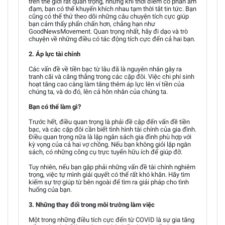
trên thế giới rất quan trọng, nhưng khi thời điểm có phần ảm
đạm, bạn có thể khuyến khích nhau tạm thời tắt tin tức. Bạn
cũng có thể thử theo dõi những câu chuyện tích cực giúp
bạn cảm thấy phấn chấn hơn, chẳng hạn như
GoodNewsMovement. Quan trọng nhất, hãy đi dạo và trò
chuyện về những điều có tác động tích cực đến cả hai bạn.
2. Áp lực tài chính
Các vấn đề về tiền bạc từ lâu đã là nguyên nhân gây ra
tranh cãi và căng thẳng trong các cặp đôi. Việc chi phí sinh
hoạt tăng cao càng làm tăng thêm áp lực lên ví tiền của
chúng ta, và do đó, lên cả hôn nhân của chúng ta.
Bạn có thể làm gì?
Trước hết, điều quan trọng là phải đề cập đến vấn đề tiền
bạc, và các cặp đôi cần biết tình hình tài chính của gia đình.
Điều quan trọng nữa là lập ngân sách gia đình phù hợp với
kỳ vọng của cả hai vợ chồng. Nếu bạn không giỏi lập ngân
sách, có những công cụ trực tuyến hữu ích để giúp đỡ.
Tuy nhiên, nếu bạn gặp phải những vấn đề tài chính nghiêm
trọng, việc tự mình giải quyết có thể rất khó khăn. Hãy tìm
kiếm sự trợ giúp từ bên ngoài để tìm ra giải pháp cho tình
huống của bạn.
3. Những thay đổi trong môi trường làm việc
Một trong những điều tích cực đến từ COVID là sự gia tăng