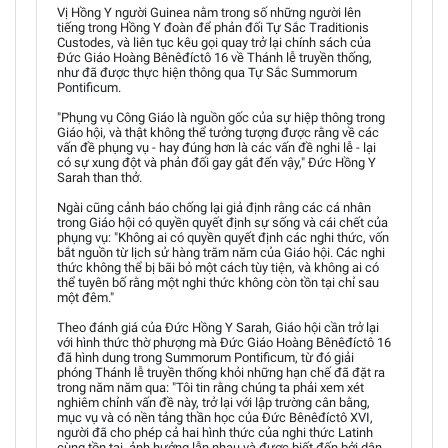
Vị Hồng Y người Guinea nằm trong số những người lên
tiếng trong Hồng Y đoàn để phản đối Tự Sắc Traditionis
Custodes, và liên tục kêu gọi quay trở lại chính sách của
Đức Giáo Hoàng Bênêđíctô 16 về Thánh lễ truyền thống,
như đã được thực hiện thông qua Tự Sắc Summorum
Pontificum.
"Phụng vụ Công Giáo là nguồn gốc của sự hiệp thông trong
Giáo hội, và thật không thể tưởng tượng được rằng về các
vấn đề phụng vụ - hay đúng hơn là các vấn đề nghi lễ - lại
có sự xung đột và phản đối gay gắt đến vậy," Đức Hồng Y
Sarah than thở.
Ngài cũng cảnh báo chống lại giả định rằng các cá nhân
trong Giáo hội có quyền quyết định sự sống và cái chết của
phụng vụ: "Không ai có quyền quyết định các nghi thức, vốn
bắt nguồn từ lịch sử hàng trăm năm của Giáo hội. Các nghi
thức không thể bị bãi bỏ một cách tùy tiện, và không ai có
thể tuyên bố rằng một nghi thức không còn tồn tại chỉ sau
một đêm."
Theo đánh giá của Đức Hồng Y Sarah, Giáo hội cần trở lại
với hình thức thờ phượng mà Đức Giáo Hoàng Bênêđíctô 16
đã hình dung trong Summorum Pontificum, từ đó giải
phóng Thánh lễ truyền thống khỏi những hạn chế đã đặt ra
trong năm năm qua: "Tôi tin rằng chúng ta phải xem xét
nghiêm chỉnh vấn đề này, trở lại với lập trường cân bằng,
mục vụ và có nền tảng thần học của Đức Bênêđíctô XVI,
người đã cho phép cả hai hình thức của nghi thức Latinh
cùng tồn tại, ảnh hưởng lẫn nhau và được biết đến bởi dân