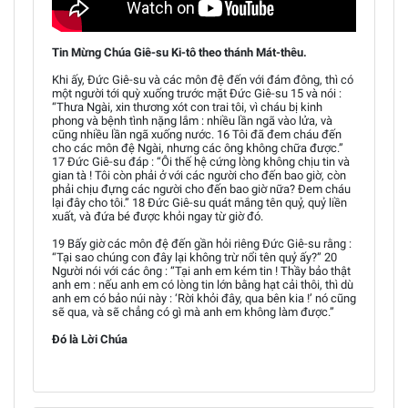
Tin Mừng Chúa Giê-su Ki-tô theo thánh Mát-thêu.
Khi ấy, Đức Giê-su và các môn đệ đến với đám đông, thì có
một người tới quỳ xuống trước mặt Đức Giê-su 15 và nói :
“Thưa Ngài, xin thương xót con trai tôi, vì cháu bị kinh
phong và bệnh tình nặng lắm : nhiều lần ngã vào lửa, và
cũng nhiều lần ngã xuống nước. 16 Tôi đã đem cháu đến
cho các môn đệ Ngài, nhưng các ông không chữa được.”
17 Đức Giê-su đáp : “Ôi thế hệ cứng lòng không chịu tin và
gian tà ! Tôi còn phải ở với các người cho đến bao giờ, còn
phải chịu đựng các người cho đến bao giờ nữa? Đem cháu
lại đây cho tôi.” 18 Đức Giê-su quát mắng tên quỷ, quỷ liền
xuất, và đứa bé được khỏi ngay từ giờ đó.
19 Bấy giờ các môn đệ đến gần hỏi riêng Đức Giê-su rằng :
“Tại sao chúng con đây lại không trừ nổi tên quỷ ấy?” 20
Người nói với các ông : “Tại anh em kém tin ! Thầy bảo thật
anh em : nếu anh em có lòng tin lớn bằng hạt cải thôi, thì dù
anh em có bảo núi này : ‘Rời khỏi đây, qua bên kia !’ nó cũng
sẽ qua, và sẽ chẳng có gì mà anh em không làm được.”
Đó là Lời Chúa