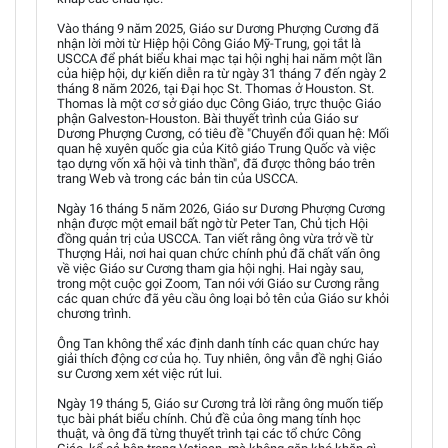
Vào tháng 9 năm 2025, Giáo sư Dương Phượng Cương đã
nhận lời mời từ Hiệp hội Công Giáo Mỹ-Trung, gọi tắt là
USCCA để phát biểu khai mạc tại hội nghị hai năm một lần
của hiệp hội, dự kiến diễn ra từ ngày 31 tháng 7 đến ngày 2
tháng 8 năm 2026, tại Đại học St. Thomas ở Houston. St.
Thomas là một cơ sở giáo dục Công Giáo, trực thuộc Giáo
phận Galveston-Houston. Bài thuyết trình của Giáo sư
Dương Phượng Cương, có tiêu đề "Chuyển đổi quan hệ: Mối
quan hệ xuyên quốc gia của Kitô giáo Trung Quốc và việc
tạo dựng vốn xã hội và tinh thần", đã được thông báo trên
trang Web và trong các bản tin của USCCA.
Ngày 16 tháng 5 năm 2026, Giáo sư Dương Phượng Cương
nhận được một email bất ngờ từ Peter Tan, Chủ tịch Hội
đồng quản trị của USCCA. Tan viết rằng ông vừa trở về từ
Thượng Hải, nơi hai quan chức chính phủ đã chất vấn ông
về việc Giáo sư Cương tham gia hội nghị. Hai ngày sau,
trong một cuộc gọi Zoom, Tan nói với Giáo sư Cương rằng
các quan chức đã yêu cầu ông loại bỏ tên của Giáo sư khỏi
chương trình.
Ông Tan không thể xác định danh tính các quan chức hay
giải thích động cơ của họ. Tuy nhiên, ông vẫn đề nghị Giáo
sư Cương xem xét việc rút lui.
Ngày 19 tháng 5, Giáo sư Cương trả lời rằng ông muốn tiếp
tục bài phát biểu chính. Chủ đề của ông mang tính học
thuật, và ông đã từng thuyết trình tại các tổ chức Công