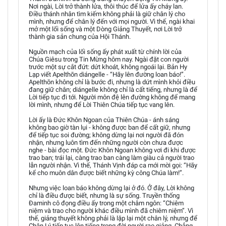
Nơi ngài, Lời trở thành lửa, thôi thúc để lửa ấy cháy lan.
Điều thánh nhân tìm kiếm không phải là giữ chân lý cho
mình, nhưng để chân lý đến với mọi người. Vì thế, ngài khai
mở một lối sống và một Dòng Giảng Thuyết, nơi Lời trở
thành gia sản chung của Hội Thánh.
Nguồn mạch của lối sống ấy phát xuất từ chính lời của
Chúa Giêsu trong Tin Mừng hôm nay. Ngài đặt con người
trước một sự cắt đứt: dứt khoát, không ngoái lại. Bản Hy
Lạp viết Apelthōn diángelle - “Hãy lên đường loan báo!”.
Apelthōn không chỉ là bước đi, nhưng là dứt mình khỏi điều
đang giữ chân; diángelle không chỉ là cất tiếng, nhưng là để
Lời tiếp tục đi tới. Người môn đệ lên đường không để mang
lời mình, nhưng để Lời Thiên Chúa tiếp tục vang lên.
Lời ấy là Đức Khôn Ngoan của Thiên Chúa - ánh sáng
không bao giờ tàn lụi - không được ban để cất giữ, nhưng
để tiếp tục soi đường; không dừng lại nơi người đã đón
nhận, nhưng luôn tìm đến những người còn chưa được
nghe - bài đọc một. Đức Khôn Ngoan không vơi đi khi được
trao ban; trái lại, càng trao ban càng làm giàu cả người trao
lẫn người nhận. Vì thế, Thánh Vịnh đáp ca mới mời gọi: “Hãy
kể cho muôn dân được biết những kỳ công Chúa làm!”.
Nhưng việc loan báo không dừng lại ở đó. Ở đây, Lời không
chỉ là điều được biết, nhưng là sự sống. Truyền thống
Đaminh cô đọng điều ấy trong một châm ngôn: “Chiêm
niệm và trao cho người khác điều mình đã chiêm niệm”. Vì
thế, giảng thuyết không phải là lặp lại một chân lý, nhưng để
Chân Lý tiếp tục lên tiếng trong đời người rao giảng. Chẳng