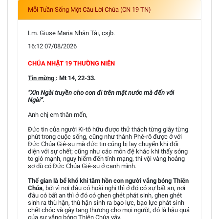
Mỗi Tuần Sống Một Câu Lời Chúa (CN 19 TN)
Lm. Giuse Maria Nhân Tài, csjb.
16:12 07/08/2026
CHÚA NHẬT 19 THƯỜNG NIÊN
Tin mừng
: Mt 14, 22-33.
“Xin Ngài truyền cho con đi trên mặt nước mà đến với
Ngài”.
Anh chị em thân mến,
Đức tin của người Ki-tô hữu được thử thách từng giây từng
phút trong cuộc sống, cũng như thánh Phê-rô được ở với
Đức Chúa Giê-su mà đức tin cũng bị lay chuyển khi đối
diện với sự chết; cũng như các môn đệ khác khi thấy sóng
to gió mạnh, nguy hiểm đến tính mạng, thì vội vàng hoảng
sợ dù có Đức Chúa Giê-su ở cạnh mình.
Thế gian là bể khổ khi tâm hồn con người vắng bóng Thiên
Chúa
, bởi vì nơi đâu có hoài nghi thì ở đó có sự bất an, nơi
đâu có bất an thì ở đó có ghen ghét phát sinh, ghen ghét
sinh ra thù hận, thù hận sinh ra bạo lực, bạo lực phát sinh
chết chóc và gây tang thương cho mọi người, đó là hậu quả
của sự vắng bóng Thiên Chúa vậy.