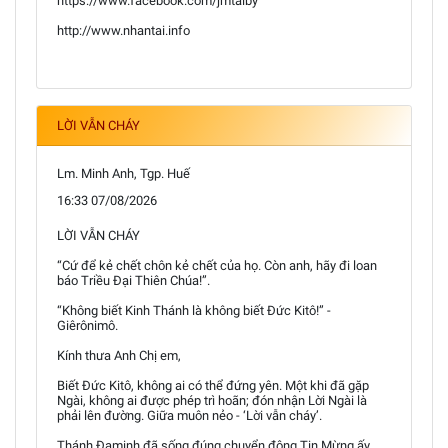
https://www.facebook.com/jmtaiby
http://www.nhantai.info
LỜI VẪN CHÁY
Lm. Minh Anh, Tgp. Huế
16:33 07/08/2026
LỜI VẪN CHÁY
“Cứ để kẻ chết chôn kẻ chết của họ. Còn anh, hãy đi loan
báo Triều Đại Thiên Chúa!”.
“Không biết Kinh Thánh là không biết Đức Kitô!” -
Giêrônimô.
Kính thưa Anh Chị em,
Biết Đức Kitô, không ai có thể đứng yên. Một khi đã gặp
Ngài, không ai được phép trì hoãn; đón nhận Lời Ngài là
phải lên đường. Giữa muôn nẻo - ‘Lời vẫn cháy’.
Thánh Đaminh đã sống đúng chuyển động Tin Mừng ấy.