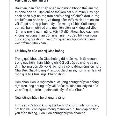
Vậy bạn có thể làm gì?
Đầu tiên, bạn cần chấp nhận rằng mình không thể làm mọi
thứ cho con cái. Bạn chỉ có thể làm hết sức mình. Hãy học
cách phân biệt những trận chiến đáng để chiến đấu, đừng
tìm kiếm sự hoàn hảo, và đừng cảm thấy mình kém cỏi so
với tất cả những gì bạn thấy trên mạng xã hội. Cuối cùng,
con cái bạn muốn có cha mẹ hiện diện và không coi việc
làm cha mẹ là gánh nặng. Hãy tắt điện thoại, học cách nói
không, và cùng nhau đón nhận niềm vui/sự hỗn loạn của
cuộc sống gia đình – và đừng quên nhờ giúp đỡ khi mọi
việc trở nên khó khăn.
Lời khuyên của các vị Giáo hoàng
Trong quá khứ, các Giáo hoàng đã nhấn mạnh tầm quan
trọng của hôn nhân, không chỉ đối với cặp vợ chồng và gia
đình họ, mà còn đối với Giáo hội và cộng đồng rộng lớn hơn.
Như Đức Giáo Hoàng Phanxicô đã chia sẻ, hôn nhân là một
món quà từ Chúa; ngài khẳng định:
Hôn nhân luôn là một món quà! Lòng chung thủy vợ chồng
dựa trên lòng chung thủy với Chúa; sự sinh sôi nảy nở của
vợ chồng dựa trên sự sinh sôi nảy nở của Chúa.”
Ngài cũng nhắc nhở chúng ta rằng:
Tình yêu vợ chồng không thể tách rời khỏi chính hôn nhân,
nơi tình yêu con người mong manh và hữu hạn gặp gỡ tình
yêu thần thiêng, luôn luôn chung thủy và nhân từ.”