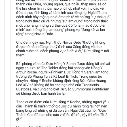
thánh của Chúa, những người, qua nhiều thập niên, sẽ có
thể lựa chọn hình thức nào phù hợp nhất với nhu cầu về
đức tin, sự tĩnh lặng và tâm linh của riêng họ. Ngài đã tìm
cách trình bày một quan điểm tinh tế về những "sự thái quá"
trong nghi thức cũ và những "sự lạm dụng" trong nghi thức
mới, cho rằng những sự thái quá đó "phần nào được biện
minh" bởi những "sự lạm dụng" phụng vụ "đáng kể và lan
rộng" trong Novus Ordo.
Cho đến ngày nay, Nghi thức Novus Ordo "thường không
được cử hành đúng như ý định của Công đồng và như
chính cuộc cải cách phụng vụ đã đề xuất," Đức Hồng Y nói
thêm.
Bài phỏng vấn của Đức Hồng Y Sarah được đăng tải chỉ vài
ngày sau khi tờ The Tablet đăng bài phỏng vấn Hồng Y
Arthur Roche, người kế nhiệm Đức Hồng Y Sarah làm tổng
trưởng Bộ Phụng Tự và Kỷ Luật Bí Tích. Trong cuộc trò
chuyện, Hồng Y Roche khẳng định rằng Đức Giáo Hoàng
Lêô XIV sẽ không dỡ bỏ các hạn chế của Traditionis
Custodes, và cũng cho biết Tự Sắc Summorum Pontificum
sẽ không được ban hành trở lại.
Theo quan điểm của Đức Hồng Y Roche, những người yêu
cầu Thánh lễ truyền thống được cử hành rộng rãi hơn nên
bằng lòng với những gì đã có sẵn. Ngài đặt câu hỏi: "Đức
Thánh Cha đã ban cho các vị điều đó rồi, vậy thì vấn đề là
gì?".