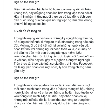
Bạn có thể làm gì?
Điều hiển nhiên nhất là từ bỏ hoàn toàn mạng xã hội. Nếu
không thể, hãy cố gắng chọn lọc hơn trong việc theo dõi ai.
Hãy nhìn nhận những người thực sự có tác động tích cực
đến cuộc sống của bạn qua những việc họ làm chứ không
phải vẻ bề ngoài của họ.
6.Vấn đề về lòng tin
Trong khi mạng xã hội tạo ra những kỳ vọng không thực tế,
nó cũng có thể nuôi dưỡng sự thiếu tin tưởng trong các cặp
đôi. Mọi người có thể kết nối lại với những người yêu cũ,
hoặc kết nối với những người hoàn toàn xa lạ, điều này có
thể dẫn họ đến một con đường rất nguy hiểm. Nếu
vợ/chồng bạn bận rộn tương tác trực tuyến với "bạn bè" hơn
là với bạn, điều này chỉ gây ra sự ghen tuông và nghi ngờ.
Trên thực tế, theo các luật sư gia đình, chỉ riêng Facebook
đã là nguyên nhân của một số vụ ly hôn trong những năm
gần đây.
Bạn có thể làm gì?
Trong khi một số cặp đôi chia sẻ tài khoản để tạo ra một
thói quen minh bạch trong việc sử dụng mạng xã hội, những
người khác lại vui vẻ chia sẻ những gì họ làm trực tuyến với
vợ/chồng của mình. Mặc dù điều này chắc chắn có lợi,
nhưng một số cặp đôi lại khao khát sự riêng tư trong hôn
nhân, và hôn nhân nên được xây dựng trên nền tảng lòng
tin.