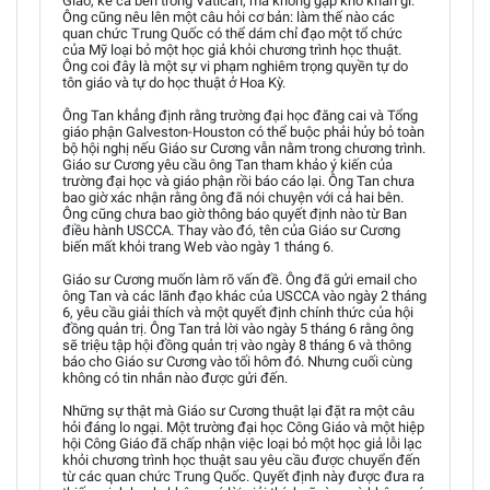
Giáo, kể cả bên trong Vatican, mà không gặp khó khăn gì.
Ông cũng nêu lên một câu hỏi cơ bản: làm thế nào các
quan chức Trung Quốc có thể dám chỉ đạo một tổ chức
của Mỹ loại bỏ một học giả khỏi chương trình học thuật.
Ông coi đây là một sự vi phạm nghiêm trọng quyền tự do
tôn giáo và tự do học thuật ở Hoa Kỳ.
Ông Tan khẳng định rằng trường đại học đăng cai và Tổng
giáo phận Galveston-Houston có thể buộc phải hủy bỏ toàn
bộ hội nghị nếu Giáo sư Cương vẫn nằm trong chương trình.
Giáo sư Cương yêu cầu ông Tan tham khảo ý kiến của
trường đại học và giáo phận rồi báo cáo lại. Ông Tan chưa
bao giờ xác nhận rằng ông đã nói chuyện với cả hai bên.
Ông cũng chưa bao giờ thông báo quyết định nào từ Ban
điều hành USCCA. Thay vào đó, tên của Giáo sư Cương
biến mất khỏi trang Web vào ngày 1 tháng 6.
Giáo sư Cương muốn làm rõ vấn đề. Ông đã gửi email cho
ông Tan và các lãnh đạo khác của USCCA vào ngày 2 tháng
6, yêu cầu giải thích và một quyết định chính thức của hội
đồng quản trị. Ông Tan trả lời vào ngày 5 tháng 6 rằng ông
sẽ triệu tập hội đồng quản trị vào ngày 8 tháng 6 và thông
báo cho Giáo sư Cương vào tối hôm đó. Nhưng cuối cùng
không có tin nhắn nào được gửi đến.
Những sự thật mà Giáo sư Cương thuật lại đặt ra một câu
hỏi đáng lo ngại. Một trường đại học Công Giáo và một hiệp
hội Công Giáo đã chấp nhận việc loại bỏ một học giả lỗi lạc
khỏi chương trình học thuật sau yêu cầu được chuyển đến
từ các quan chức Trung Quốc. Quyết định này được đưa ra