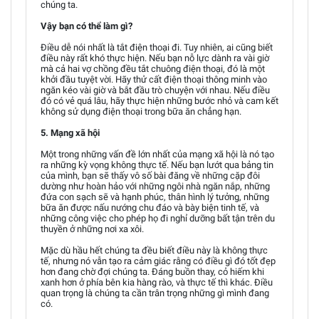
chúng ta.
Vậy bạn có thể làm gì?
Điều dễ nói nhất là tắt điện thoại đi. Tuy nhiên, ai cũng biết
điều này rất khó thực hiện. Nếu bạn nỗ lực dành ra vài giờ
mà cả hai vợ chồng đều tắt chuông điện thoại, đó là một
khởi đầu tuyệt vời. Hãy thử cất điện thoại thông minh vào
ngăn kéo vài giờ và bắt đầu trò chuyện với nhau. Nếu điều
đó có vẻ quá lâu, hãy thực hiện những bước nhỏ và cam kết
không sử dụng điện thoại trong bữa ăn chẳng hạn.
5. Mạng xã hội
Một trong những vấn đề lớn nhất của mạng xã hội là nó tạo
ra những kỳ vọng không thực tế. Nếu bạn lướt qua bảng tin
của mình, bạn sẽ thấy vô số bài đăng về những cặp đôi
dường như hoàn hảo với những ngôi nhà ngăn nắp, những
đứa con sạch sẽ và hạnh phúc, thân hình lý tưởng, những
bữa ăn được nấu nướng chu đáo và bày biện tinh tế, và
những công việc cho phép họ đi nghỉ dưỡng bất tận trên du
thuyền ở những nơi xa xôi.
Mặc dù hầu hết chúng ta đều biết điều này là không thực
tế, nhưng nó vẫn tạo ra cảm giác rằng có điều gì đó tốt đẹp
hơn đang chờ đợi chúng ta. Đáng buồn thay, cỏ hiếm khi
xanh hơn ở phía bên kia hàng rào, và thực tế thì khác. Điều
quan trọng là chúng ta cần trân trọng những gì mình đang
có.