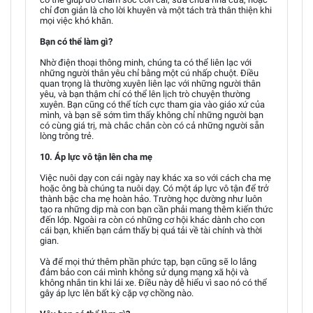
chỉ đơn giản là cho lời khuyên và một tách trà thân thiện khi
mọi việc khó khăn.
Bạn có thể làm gì?
Nhờ điện thoại thông minh, chúng ta có thể liên lạc với
những người thân yêu chỉ bằng một cú nhấp chuột. Điều
quan trọng là thường xuyên liên lạc với những người thân
yêu, và bạn thậm chí có thể lên lịch trò chuyện thường
xuyên. Bạn cũng có thể tích cực tham gia vào giáo xứ của
mình, và bạn sẽ sớm tìm thấy không chỉ những người bạn
có cùng giá trị, mà chắc chắn còn có cả những người sẵn
lòng trông trẻ.
10. Áp lực vô tận lên cha mẹ
Việc nuôi dạy con cái ngày nay khác xa so với cách cha mẹ
hoặc ông bà chúng ta nuôi dạy. Có một áp lực vô tận để trở
thành bậc cha mẹ hoàn hảo. Trường học dường như luôn
tạo ra những dịp mà con bạn cần phải mang thêm kiến thức
đến lớp. Ngoài ra còn có những cơ hội khác dành cho con
cái bạn, khiến bạn cảm thấy bị quá tải về tài chính và thời
gian.
Và để mọi thứ thêm phần phức tạp, bạn cũng sẽ lo lắng
đảm bảo con cái mình không sử dụng mạng xã hội và
không nhắn tin khi lái xe. Điều này dễ hiểu vì sao nó có thể
gây áp lực lên bất kỳ cặp vợ chồng nào.