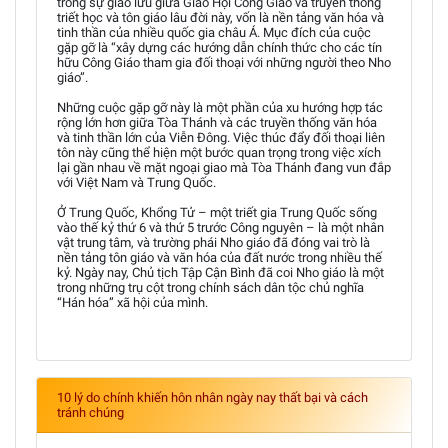
trong sự giao lưu giữa Giáo Hội Công Giáo và truyền thống
triết học và tôn giáo lâu đời này, vốn là nền tảng văn hóa và
tinh thần của nhiều quốc gia châu Á. Mục đích của cuộc
gặp gỡ là “xây dựng các hướng dẫn chính thức cho các tín
hữu Công Giáo tham gia đối thoại với những người theo Nho
giáo”.
Những cuộc gặp gỡ này là một phần của xu hướng hợp tác
rộng lớn hơn giữa Tòa Thánh và các truyền thống văn hóa
và tinh thần lớn của Viễn Đông. Việc thúc đẩy đối thoại liên
tôn này cũng thể hiện một bước quan trọng trong việc xích
lại gần nhau về mặt ngoại giao mà Tòa Thánh đang vun đắp
với Việt Nam và Trung Quốc.
Ở Trung Quốc, Khổng Tử – một triết gia Trung Quốc sống
vào thế kỷ thứ 6 và thứ 5 trước Công nguyên – là một nhân
vật trung tâm, và trường phái Nho giáo đã đóng vai trò là
nền tảng tôn giáo và văn hóa của đất nước trong nhiều thế
kỷ. Ngày nay, Chủ tịch Tập Cận Bình đã coi Nho giáo là một
trong những trụ cột trong chính sách dân tộc chủ nghĩa
“Hán hóa” xã hội của mình.
10 lý do chính khiến hôn nhân ngày nay thất bại và cách
tránh chúng