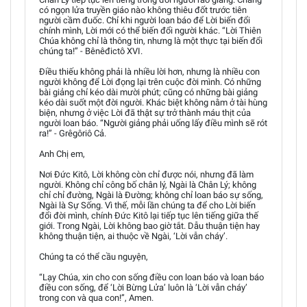
có ngọn lửa truyền giáo nào không thiêu đốt trước tiên
người cầm đuốc. Chỉ khi người loan báo để Lời biến đổi
chính mình, Lời mới có thể biến đổi người khác. “Lời Thiên
Chúa không chỉ là thông tin, nhưng là một thực tại biến đổi
chúng ta!” - Bênêđictô XVI.
Điều thiếu không phải là nhiều lời hơn, nhưng là nhiều con
người không để Lời đọng lại trên cuộc đời mình. Có những
bài giảng chỉ kéo dài mười phút; cũng có những bài giảng
kéo dài suốt một đời người. Khác biệt không nằm ở tài hùng
biện, nhưng ở việc Lời đã thật sự trở thành máu thịt của
người loan báo. “Người giảng phải uống lấy điều mình sẽ rót
ra!” - Grêgôriô Cả.
Anh Chị em,
Nơi Đức Kitô, Lời không còn chỉ được nói, nhưng đã làm
người. Không chỉ công bố chân lý, Ngài là Chân Lý; không
chỉ chỉ đường, Ngài là Đường; không chỉ loan báo sự sống,
Ngài là Sự Sống. Vì thế, mỗi lần chúng ta để cho Lời biến
đổi đời mình, chính Đức Kitô lại tiếp tục lên tiếng giữa thế
giới. Trong Ngài, Lời không bao giờ tắt. Dẫu thuận tiện hay
không thuận tiện, ai thuộc về Ngài, ‘Lời vẫn cháy’.
Chúng ta có thể cầu nguyện,
“Lạy Chúa, xin cho con sống điều con loan báo và loan báo
điều con sống, để ‘Lời Bừng Lửa’ luôn là ‘Lời vẫn cháy’
trong con và qua con!”, Amen.