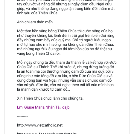
tay cứu vớt và nâng đỡ những ai ngày đêm cầu Ngài cứu
giúp, và như thế họ đang ngụp lặn trong biển đời thấm mát
tình yêu của Thiên Chúa.
Anh chị em thân mến,
Một tâm hồn vắng bóng Thiên Chúa thì cuộc sống của họ
như thuyền không lái, lênh đênh trôi giạt trên biển đời rộng
đầy những cạm bẩy của quỷ ma. Chỉ có người kiêu ngạo
mới tự hào cho mình sống mà không cần đến Thiên Chúa,
mà những người kiêu ngạo thì tâm hồn của họ đã thật sự
vắng bóng Thiên Chúa rồi.
Mỗi ngày chúng ta đều tham dự thánh lễ và kết hợp với Đức
Chúa Giê-su Thánh Thể khi rước lễ, nhưng đừng tưởng đó
là an toàn mà coi thường những cám dỗ của ma quỷ, bởi vì
cũng như các tông đồ xưa kia, ở bên Đức Chúa Giê-su và
cùng đồng bàn với Ngài, nhưng vẫn cứ sa chước cám dỗ,
vẫn cứ yếu đức tin, vẫn cứ nghe theo cái tôi của mình hơn
là mạnh dạn khước từ cám dỗ...
Xin Thiên Chúa chúc lành cho chúng ta.
Lm. Giuse Maria Nhân Tài, csjb.
---------
http://www.vietcatholic.net