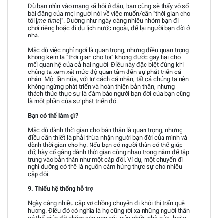
Dù bạn nhìn vào mạng xã hội ở đâu, bạn cũng sẽ thấy vô số
bài đăng của mọi người nói về việc muốn/cần "thời gian cho
tôi [
me time
]". Dường như ngày càng nhiều nhóm bạn đi
chơi riêng hoặc đi du lịch nước ngoài, để lại người bạn đời ở
nhà.
Mặc dù việc nghỉ ngơi là quan trọng, nhưng điều quan trọng
không kém là "thời gian cho tôi" không được gây hại cho
mối quan hệ của cả hai người. Điều này đặc biệt đúng khi
chúng ta xem xét mức độ quan tâm đến sự phát triển cá
nhân. Một lần nữa, với tư cách cá nhân, tất cả chúng ta nên
không ngừng phát triển và hoàn thiện bản thân, nhưng
thách thức thực sự là đảm bảo người bạn đời của bạn cũng
là một phần của sự phát triển đó.
Bạn có thể làm gì?
Mặc dù dành thời gian cho bản thân là quan trọng, nhưng
điều cần thiết là phải thừa nhận người bạn đời của mình và
dành thời gian cho họ. Nếu bạn có người thân có thể giúp
đỡ, hãy cố gắng dành thời gian cùng nhau trong năm để tập
trung vào bản thân như một cặp đôi. Ví dụ, một chuyến đi
nghỉ dưỡng có thể là nguồn cảm hứng thực sự cho nhiều
cặp đôi.
9. Thiếu hệ thống hỗ trợ
Ngày càng nhiều cặp vợ chồng chuyển đi khỏi thị trấn quê
hương. Điều đó có nghĩa là họ cũng rời xa những người thân
có thể giúp đỡ chăm sóc con cái, sửa chữa nhà cửa, hoặc