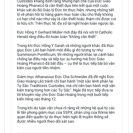
Custodes khẳng định rằng những hạn chế của Đức Giáo
Hoàng Phanxicô là cần thiết dựa trên kết quả một cuộc
khảo sát do Bộ Giáo lý Đức tin thực hiện; nhưng những tiết
lộ về phản hồi từ hàng giám mục toàn cầu cho thấy không
có hạn chế nào như vậy là cần thiết hoặc thậm chí được coi
là hữu ích. Trên thực tế, đa số lại nghĩ hoàn toàn ngược lại.
Đức Hồng Y Gerhard Müller mới đây đã nói với tờ Catholic
Herald rằng điều đó hoàn toàn "không cần thiết".
Trong khi Đức Hồng Y Sarah và những người khác đã thúc
giục Đức Lêô ban hành một điều gì đó tương tự như
Summorum Pontificum, thì những người khác lại cảnh báo
chống lại điều này và tiếp tục xu hướng mà Đức Giáo
Hoàng Phanxicô đã bắt đầu – cụ thể là trực tiếp bãi bỏ văn
kiện của người tiền nhiệm.
Giám mục Athanasius Đức Cha Schneider đã đề nghị Đức
Giáo Hoàng Lêô tránh chỉ ban hành "một sắc lệnh phản lại
Tự Sắc Traditionis Custodes, mà chỉ nên ban hành một văn
kiện trang trọng hơn các Tự Sắc". Ngài đã trực tiếp đưa ra
lời khuyên này cho Đức Giáo Hoàng trong một buổi tiếp
kiến riêng vào tháng 12.
Trong khi dư luận vẫn chưa rõ ràng về những hệ quả từ các
lễ tấn phong giám mục của SSPX, phản ứng của Rôma liên
quan đến quyền tự do thực hiện nghi lễ truyền thống sẽ
được nhiều người theo dõi sát sao.