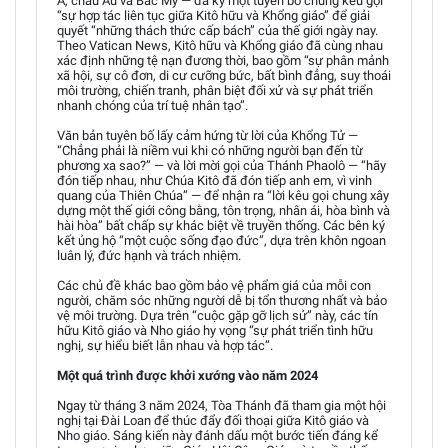
Á, châu Âu và Bắc Mỹ — đã ký một tuyên bố chung kêu gọi
“sự hợp tác liên tục giữa Kitô hữu và Khổng giáo” để giải
quyết “những thách thức cấp bách” của thế giới ngày nay.
Theo Vatican News, Kitô hữu và Khổng giáo đã cùng nhau
xác định những tệ nạn đương thời, bao gồm “sự phân mảnh
xã hội, sự cô đơn, di cư cưỡng bức, bất bình đẳng, suy thoái
môi trường, chiến tranh, phân biệt đối xử và sự phát triển
nhanh chóng của trí tuệ nhân tạo”.
Văn bản tuyên bố lấy cảm hứng từ lời của Khổng Tử —
“Chẳng phải là niềm vui khi có những người bạn đến từ
phương xa sao?” — và lời mời gọi của Thánh Phaolô — “hãy
đón tiếp nhau, như Chúa Kitô đã đón tiếp anh em, vì vinh
quang của Thiên Chúa” — để nhận ra “lời kêu gọi chung xây
dựng một thế giới công bằng, tôn trọng, nhân ái, hòa bình và
hài hòa” bất chấp sự khác biệt về truyền thống. Các bên ký
kết ủng hộ “một cuộc sống đạo đức”, dựa trên khôn ngoan
luân lý, đức hạnh và trách nhiệm.
Các chủ đề khác bao gồm bảo vệ phẩm giá của mỗi con
người, chăm sóc những người dễ bị tổn thương nhất và bảo
vệ môi trường. Dựa trên “cuộc gặp gỡ lịch sử” này, các tín
hữu Kitô giáo và Nho giáo hy vọng “sự phát triển tình hữu
nghị, sự hiểu biết lẫn nhau và hợp tác”.
Một quá trình được khởi xướng vào năm 2024
Ngay từ tháng 3 năm 2024, Tòa Thánh đã tham gia một hội
nghị tại Đài Loan để thúc đẩy đối thoại giữa Kitô giáo và
Nho giáo. Sáng kiến này đánh dấu một bước tiến đáng kể