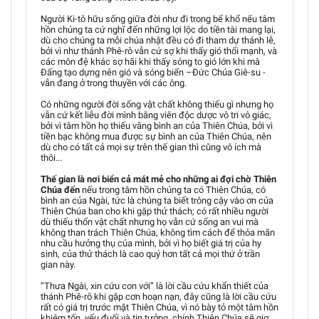
Người Ki-tô hữu sống giữa đời như đi trong bể khổ nếu tâm
hồn chúng ta cứ nghĩ đến những lợi lộc do tiền tài mang lại,
dù cho chúng ta mỗi chúa nhật đều có đi tham dự thánh lễ,
bởi vì như thánh Phê-rô vẫn cứ sợ khi thấy gió thổi mạnh, và
các môn đệ khác sợ hãi khi thấy sóng to gió lớn khi mà
Đấng tạo dựng nên gió và sóng biển –Đức Chúa Giê-su -
vẫn đang ở trong thuyền với các ông.
Có những người đời sống vật chất không thiếu gì nhưng họ
vẫn cứ kết liễu đời mình bằng viên độc dược vô tri vô giác,
bởi vì tâm hồn họ thiếu vắng bình an của Thiên Chúa, bởi vì
tiền bạc không mua được sự bình an của Thiên Chúa, nên
dù cho có tất cả mọi sự trên thế gian thì cũng vô ích mà
thôi...
Thế gian là nơi biển cả mát mẻ cho những ai đợi chờ Thiên
Chúa đến
nếu trong tâm hồn chúng ta có Thiên Chúa, có
bình an của Ngài, tức là chúng ta biết trông cậy vào ơn của
Thiên Chúa ban cho khi gặp thử thách; có rất nhiều người
dù thiếu thốn vật chất nhưng họ vẫn cứ sống an vui mà
không than trách Thiên Chúa, không tìm cách để thỏa mãn
nhu cầu hưởng thụ của mình, bởi vì họ biết giá trị của hy
sinh, của thử thách là cao quý hơn tất cả mọi thứ ở trần
gian này.
“Thưa Ngài, xin cứu con với” là lời cầu cứu khẩn thiết của
thánh Phê-rô khi gặp cơn hoạn nạn, đây cũng là lời cầu cứu
rất có giá trị trước mặt Thiên Chúa, vì nó bày tỏ một tâm hồn
khiêm tốn, yếu đuối và tin tưởng, chính Thiên Chúa sẽ giơ