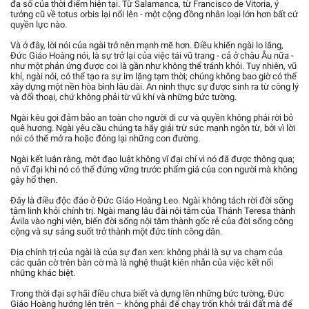
đa số của thời điểm hiện tại. Từ Salamanca, từ Francisco de Vitoria, ý
tưởng cũ về totus orbis lại nổi lên - một cộng đồng nhân loại lớn hơn bất cứ
quyền lực nào.
Và ở đây, lời nói của ngài trở nên mạnh mẽ hơn. Điều khiến ngài lo lắng,
Đức Giáo Hoàng nói, là sự trở lại của việc tái vũ trang - cả ở châu Âu nữa -
như một phản ứng được coi là gần như không thể tránh khỏi. Tuy nhiên, vũ
khí, ngài nói, có thể tạo ra sự im lặng tạm thời; chúng không bao giờ có thể
xây dựng một nền hòa bình lâu dài. An ninh thực sự được sinh ra từ công lý
và đối thoại, chứ không phải từ vũ khí và những bức tường.
Ngài kêu gọi đảm bảo an toàn cho người di cư và quyền không phải rời bỏ
quê hương. Ngài yêu cầu chúng ta hãy giải trừ sức mạnh ngôn từ, bởi vì lời
nói có thể mở ra hoặc đóng lại những con đường.
Ngài kết luận rằng, một đạo luật không vĩ đại chỉ vì nó đã được thông qua;
nó vĩ đại khi nó có thể đứng vững trước phẩm giá của con người mà không
gây hổ thẹn.
Đây là điều độc đáo ở Đức Giáo Hoàng Leo. Ngài không tách rời đời sống
tâm linh khỏi chính trị. Ngài mang lâu đài nội tâm của Thánh Teresa thành
Ávila vào nghị viện, biến đời sống nội tâm thành gốc rễ của đời sống công
cộng và sự sáng suốt trở thành một đức tính công dân.
Địa chính trị của ngài là của sự đan xen: không phải là sự va chạm của
các quân cờ trên bàn cờ mà là nghệ thuật kiên nhẫn của việc kết nối
những khác biệt.
Trong thời đại sợ hãi điều chưa biết và dựng lên những bức tường, Đức
Giáo Hoàng hướng lên trên – không phải để chạy trốn khỏi trái đất mà để