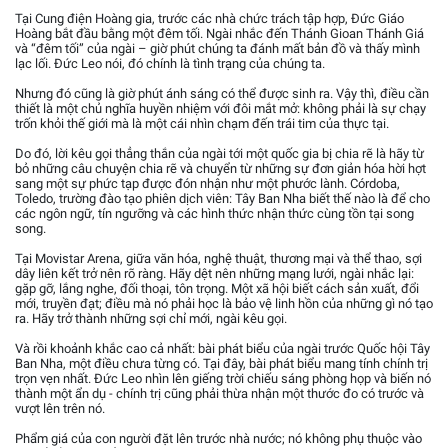
Tại Cung điện Hoàng gia, trước các nhà chức trách tập hợp, Đức Giáo
Hoàng bắt đầu bằng một đêm tối. Ngài nhắc đến Thánh Gioan Thánh Giá
và “đêm tối” của ngài – giờ phút chúng ta đánh mất bản đồ và thấy mình
lạc lối. Đức Leo nói, đó chính là tình trạng của chúng ta.
Nhưng đó cũng là giờ phút ánh sáng có thể được sinh ra. Vậy thì, điều cần
thiết là một chủ nghĩa huyền nhiệm với đôi mắt mở: không phải là sự chạy
trốn khỏi thế giới mà là một cái nhìn chạm đến trái tim của thực tại.
Do đó, lời kêu gọi thẳng thắn của ngài tới một quốc gia bị chia rẽ là hãy từ
bỏ những câu chuyện chia rẽ và chuyển từ những sự đơn giản hóa hời hợt
sang một sự phức tạp được đón nhận như một phước lành. Córdoba,
Toledo, trường đào tạo phiên dịch viên: Tây Ban Nha biết thế nào là để cho
các ngôn ngữ, tín ngưỡng và các hình thức nhận thức cùng tồn tại song
song.
Tại Movistar Arena, giữa văn hóa, nghệ thuật, thương mại và thể thao, sợi
dây liên kết trở nên rõ ràng. Hãy dệt nên những mạng lưới, ngài nhắc lại:
gặp gỡ, lắng nghe, đối thoại, tôn trọng. Một xã hội biết cách sản xuất, đổi
mới, truyền đạt; điều mà nó phải học là bảo vệ linh hồn của những gì nó tạo
ra. Hãy trở thành những sợi chỉ mới, ngài kêu gọi.
Và rồi khoảnh khắc cao cả nhất: bài phát biểu của ngài trước Quốc hội Tây
Ban Nha, một điều chưa từng có. Tại đây, bài phát biểu mang tính chính trị
trọn vẹn nhất. Đức Leo nhìn lên giếng trời chiếu sáng phòng họp và biến nó
thành một ẩn dụ - chính trị cũng phải thừa nhận một thước đo có trước và
vượt lên trên nó.
Phẩm giá của con người đặt lên trước nhà nước; nó không phụ thuộc vào