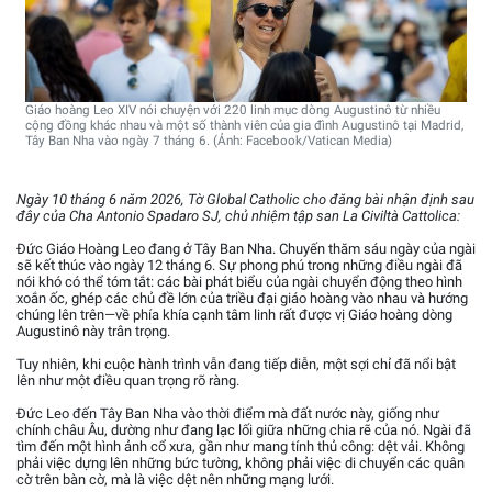
Giáo hoàng Leo XIV nói chuyện với 220 linh mục dòng Augustinô từ nhiều
cộng đồng khác nhau và một số thành viên của gia đình Augustinô tại Madrid,
Tây Ban Nha vào ngày 7 tháng 6. (Ảnh: Facebook/Vatican Media)
Ngày 10 tháng 6 năm 2026, Tờ Global Catholic cho đăng bài nhận định sau
đây của Cha Antonio Spadaro SJ, chủ nhiệm tập san
La Civiltà Cattolica
:
Đức Giáo Hoàng Leo đang ở Tây Ban Nha. Chuyến thăm sáu ngày của ngài
sẽ kết thúc vào ngày 12 tháng 6. Sự phong phú trong những điều ngài đã
nói khó có thể tóm tắt: các bài phát biểu của ngài chuyển động theo hình
xoắn ốc, ghép các chủ đề lớn của triều đại giáo hoàng vào nhau và hướng
chúng lên trên—về phía khía cạnh tâm linh rất được vị Giáo hoàng dòng
Augustinô này trân trọng.
Tuy nhiên, khi cuộc hành trình vẫn đang tiếp diễn, một sợi chỉ đã nổi bật
lên như một điều quan trọng rõ ràng.
Đức Leo đến Tây Ban Nha vào thời điểm mà đất nước này, giống như
chính châu Âu, dường như đang lạc lối giữa những chia rẽ của nó. Ngài đã
tìm đến một hình ảnh cổ xưa, gần như mang tính thủ công: dệt vải. Không
phải việc dựng lên những bức tường, không phải việc di chuyển các quân
cờ trên bàn cờ, mà là việc dệt nên những mạng lưới.