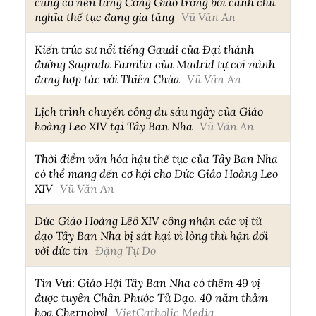
củng cố nền tảng Công Giáo trong bối cảnh chủ
nghĩa thế tục đang gia tăng
Vũ Văn An
Kiến trúc sư nổi tiếng Gaudi của Đại thánh
đường Sagrada Familia của Madrid tự coi mình
đang hợp tác với Thiên Chúa
Vũ Văn An
Lịch trình chuyến công du sáu ngày của Giáo
hoàng Leo XIV tại Tây Ban Nha
Vũ Văn An
Thời điểm văn hóa hậu thế tục của Tây Ban Nha
có thể mang đến cơ hội cho Đức Giáo Hoàng Leo
XIV
Vũ Văn An
Đức Giáo Hoàng Lêô XIV công nhận các vị tử
đạo Tây Ban Nha bị sát hại vì lòng thù hận đối
với đức tin
Đặng Tự Do
Tin Vui: Giáo Hội Tây Ban Nha có thêm 49 vị
được tuyên Chân Phước Tử Đạo. 40 năm thảm
họa Chernobyl
VietCatholic Media