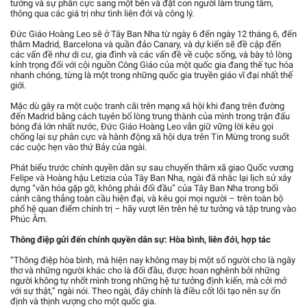
tưởng và sự phân cực sang một bên và đặt con người làm trung tâm,
thông qua các giá trị như tình liên đới và công lý.
Đức Giáo Hoàng Leo sẽ ở Tây Ban Nha từ ngày 6 đến ngày 12 tháng 6, đến
thăm Madrid, Barcelona và quần đảo Canary, và dự kiến sẽ đề cập đến
các vấn đề như di cư, gia đình và các vấn đề về cuộc sống, và bày tỏ lòng
kính trọng đối với cội nguồn Công Giáo của một quốc gia đang thế tục hóa
nhanh chóng, từng là một trong những quốc gia truyền giáo vĩ đại nhất thế
giới.
Mặc dù gây ra một cuộc tranh cãi trên mạng xã hội khi đang trên đường
đến Madrid bằng cách tuyên bố lòng trung thành của mình trong trận đấu
bóng đá lớn nhất nước, Đức Giáo Hoàng Leo vẫn giữ vững lời kêu gọi
chống lại sự phân cực và hành động xã hội dựa trên Tin Mừng trong suốt
các cuộc hẹn vào thứ Bảy của ngài.
Phát biểu trước chính quyền dân sự sau chuyến thăm xã giao Quốc vương
Felipe và Hoàng hậu Letizia của Tây Ban Nha, ngài đã nhắc lại lịch sử xây
dựng “văn hóa gặp gỡ, không phải đối đầu” của Tây Ban Nha trong bối
cảnh căng thẳng toàn cầu hiện đại, và kêu gọi mọi người – trên toàn bộ
phổ hệ quan điểm chính trị – hãy vượt lên trên hệ tư tưởng và tập trung vào
Phúc Âm.
Thông điệp gửi đến chính quyền dân sự: Hòa bình, liên đới, hợp tác
“Thông điệp hòa bình, mà hiện nay không may bị một số người cho là ngây
thơ và những người khác cho là đối đầu, được hoan nghênh bởi những
người không tự nhốt mình trong những hệ tư tưởng định kiến, mà cởi mở
với sự thật,” ngài nói. Theo ngài, đây chính là điều cốt lõi tạo nên sự ổn
định và thịnh vượng cho một quốc gia.