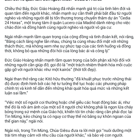
Chiều thứ Bảy, Đức Giáo Hoàng đã nhấn mạnh giá trị của tình liên đới và
quan tâm đến người khác, nhấn mạnh sự cần thiết phải bắt đầu từ người
nghèo và những người dễ bị tổn thương trong chuyến thăm dự án “Cedia
24 Horas”, một trung tâm ở quận Lucero của Madrid dành riêng cho việc
chào đón và đồng hành cùng người nghèo và người vô gia cư.
Ngài nhấn mạnh tầm quan trọng của cộng đồng và tình đoàn kết, nói rằng,
“Bằng cách lắng nghe lẫn nhau, chúng ta cùng nhau đối mặt với những
thách thức, mà không xem nhẹ sự phức tạp của các tình huống và đồng
thời, không bỏ qua những đòi hỏi của lòng bác ái và công lý.”
Đức Giáo Hoàng nhấn mạnh tầm quan trọng của bổn phận xã hội đối với
những người cần giúp đỡ, gọi đó là “một trách nhiệm thánh hóa mỗi cuộc
gặp gỡ với người khác như một kairós” (thời tốt đẹp).
Ngài than thở rằng các Kitô hữu thường “đã khuất phục trước những thái
độ được định hình bởi các hệ tư tưởng thế tục hoặc các phương pháp
chính trị và kinh tế dẫn đến những khái quát hóa quá mức và những kết
luận sai lầm.”
“Việc một số người coi thường hoặc chế giễu các hoạt động bác ái, như
thể đó là nỗi ám ảnh của một số ít người chứ không phải là ngọn lửa cháy
bỏng trong sứ mệnh của Giáo hội, khiến tôi tin chắc rằng cần phải đọc lại
Tin Mừng, kẻo chúng ta có nguy cơ thay thế nó bằng sự khôn ngoan của
thế gian này,” ngài nói.
Ngài nói, trong Tin Mừng, Chúa Giêsu đưa ra lời mời gọi “nuôi dưỡng một
trái tim nhạy cảm với nhu cầu của người khác,” và bảo vệ con người.