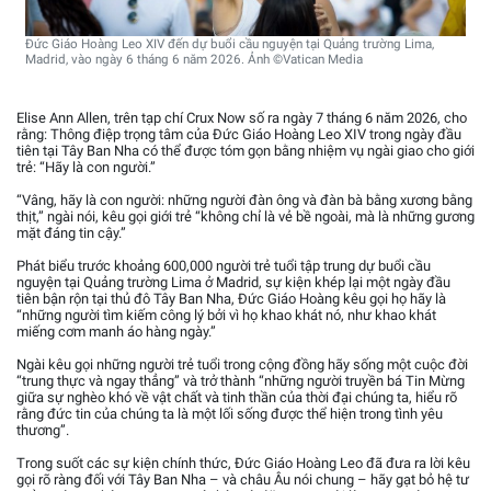
Đức Giáo Hoàng Leo XIV đến dự buổi cầu nguyện tại Quảng trường Lima,
Madrid, vào ngày 6 tháng 6 năm 2026. Ảnh ©Vatican Media
Elise Ann Allen, trên tạp chí Crux Now số ra ngày 7 tháng 6 năm 2026, cho
rằng: Thông điệp trọng tâm của Đức Giáo Hoàng Leo XIV trong ngày đầu
tiên tại Tây Ban Nha có thể được tóm gọn bằng nhiệm vụ ngài giao cho giới
trẻ: “Hãy là con người.”
“Vâng, hãy là con người: những người đàn ông và đàn bà bằng xương bằng
thịt,” ngài nói, kêu gọi giới trẻ “không chỉ là vẻ bề ngoài, mà là những gương
mặt đáng tin cậy.”
Phát biểu trước khoảng 600,000 người trẻ tuổi tập trung dự buổi cầu
nguyện tại Quảng trường Lima ở Madrid, sự kiện khép lại một ngày đầu
tiên bận rộn tại thủ đô Tây Ban Nha, Đức Giáo Hoàng kêu gọi họ hãy là
“những người tìm kiếm công lý bởi vì họ khao khát nó, như khao khát
miếng cơm manh áo hàng ngày.”
Ngài kêu gọi những người trẻ tuổi trong cộng đồng hãy sống một cuộc đời
“trung thực và ngay thẳng” và trở thành “những người truyền bá Tin Mừng
giữa sự nghèo khó về vật chất và tinh thần của thời đại chúng ta, hiểu rõ
rằng đức tin của chúng ta là một lối sống được thể hiện trong tình yêu
thương”.
Trong suốt các sự kiện chính thức, Đức Giáo Hoàng Leo đã đưa ra lời kêu
gọi rõ ràng đối với Tây Ban Nha – và châu Âu nói chung – hãy gạt bỏ hệ tư