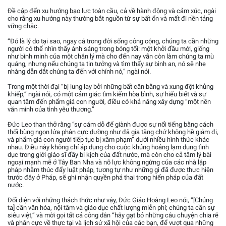
Đề cập đến xu hướng bạo lực toàn cầu, cả về hành động và cảm xúc, ngài
cho rằng xu hướng này thường bắt nguồn từ sự bất ổn và mất đi nền tảng
vững chắc.
“Đó là lý do tại sao, ngay cả trong đời sống công cộng, chúng ta cần những
người có thể nhìn thấy ánh sáng trong bóng tối: một khởi đầu mới, giống
như bình minh của một chân lý mà cho đến nay vẫn còn làm chúng ta mù
quáng, nhưng nếu chúng ta tin tưởng và tìm thấy sự bình an, nó sẽ nhẹ
nhàng dẫn dắt chúng ta đến với chính nó,” ngài nói.
Trong một thời đại “bị lung lay bởi những bất cân bằng và xung đột khủng
khiếp,” ngài nói, có một cảm giác tìm kiếm hòa bình, sự hiểu biết và sự
quan tâm đến phẩm giá con người, điều có khả năng xây dựng “một nền
văn minh của tình yêu thương.”
Đức Leo than thở rằng “sự cám dỗ để giành được sự nổi tiếng bằng cách
thổi bùng ngọn lửa phân cực dường như đã gia tăng chứ không hề giảm đi,
và phẩm giá con người tiếp tục bị xâm phạm” dưới nhiều hình thức khác
nhau. Điều này không chỉ áp dụng cho cuộc khủng hoảng lạm dụng tình
dục trong giới giáo sĩ đầy bi kịch của đất nước, mà còn cho cả tâm lý bài
ngoại mạnh mẽ ở Tây Ban Nha và nỗ lực không ngừng của các nhà lập
pháp nhằm thúc đẩy luật pháp, tương tự như những gì đã được thực hiện
trước đây ở Pháp, sẽ ghi nhận quyền phá thai trong hiến pháp của đất
nước.
Đối diện với những thách thức như vậy, Đức Giáo Hoàng Leo nói, “[Chúng
ta] cần văn hóa, nội tâm và giáo dục chất lượng miễn phí; chúng ta cần sự
siêu việt,” và mời gọi tất cả công dân “hãy gạt bỏ những câu chuyện chia rẽ
và phân cực về thực tại và lịch sử xã hội của các bạn, để vượt qua những