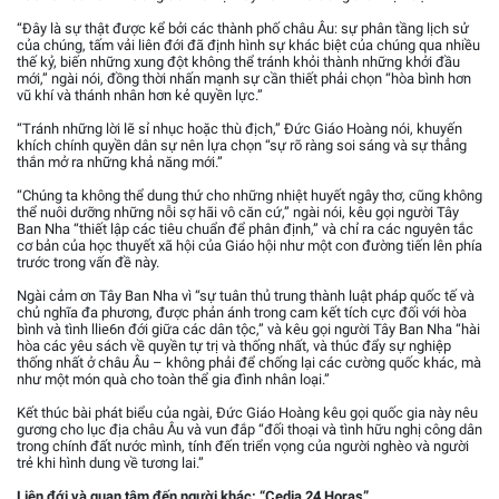
“Đây là sự thật được kể bởi các thành phố châu Âu: sự phân tầng lịch sử
của chúng, tấm vải liên đới đã định hình sự khác biệt của chúng qua nhiều
thế kỷ, biến những xung đột không thể tránh khỏi thành những khởi đầu
mới,” ngài nói, đồng thời nhấn mạnh sự cần thiết phải chọn “hòa bình hơn
vũ khí và thánh nhân hơn kẻ quyền lực.”
“Tránh những lời lẽ sỉ nhục hoặc thù địch,” Đức Giáo Hoàng nói, khuyến
khích chính quyền dân sự nên lựa chọn “sự rõ ràng soi sáng và sự thẳng
thắn mở ra những khả năng mới.”
“Chúng ta không thể dung thứ cho những nhiệt huyết ngây thơ, cũng không
thể nuôi dưỡng những nỗi sợ hãi vô căn cứ,” ngài nói, kêu gọi người Tây
Ban Nha “thiết lập các tiêu chuẩn để phân định,” và chỉ ra các nguyên tắc
cơ bản của học thuyết xã hội của Giáo hội như một con đường tiến lên phía
trước trong vấn đề này.
Ngài cảm ơn Tây Ban Nha vì “sự tuân thủ trung thành luật pháp quốc tế và
chủ nghĩa đa phương, được phản ánh trong cam kết tích cực đối với hòa
bình và tình llie6n đới giữa các dân tộc,” và kêu gọi người Tây Ban Nha “hài
hòa các yêu sách về quyền tự trị và thống nhất, và thúc đẩy sự nghiệp
thống nhất ở châu Âu – không phải để chống lại các cường quốc khác, mà
như một món quà cho toàn thể gia đình nhân loại.”
Kết thúc bài phát biểu của ngài, Đức Giáo Hoàng kêu gọi quốc gia này nêu
gương cho lục địa châu Âu và vun đắp “đối thoại và tình hữu nghị công dân
trong chính đất nước mình, tính đến triển vọng của người nghèo và người
trẻ khi hình dung về tương lai.”
Liên đới và quan tâm đến người khác: “Cedia 24 Horas”