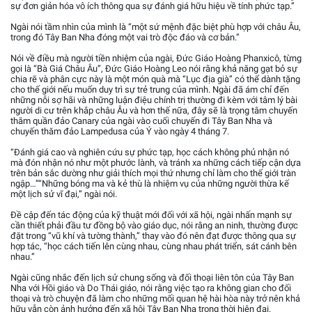
sự đơn giản hóa vô ích thông qua sự đánh giá hữu hiệu về tính phức tạp.”
Ngài nói tầm nhìn của mình là “một sứ mệnh đặc biệt phù hợp với châu Âu,
trong đó Tây Ban Nha đóng một vai trò độc đáo và cơ bản.”
Nói về điều mà người tiền nhiệm của ngài, Đức Giáo Hoàng Phanxicô, từng
gọi là “Bà Giá Châu Âu”, Đức Giáo Hoàng Leo nói rằng khả năng gạt bỏ sự
chia rẽ và phân cực này là một món quà mà “Lục địa già” có thể dành tặng
cho thế giới nếu muốn duy trì sự trẻ trung của mình. Ngài đã ám chỉ đến
những nỗi sợ hãi và những luận điệu chính trị thường đi kèm với tâm lý bài
người di cư trên khắp châu Âu và hơn thế nữa, đây sẽ là trọng tâm chuyến
thăm quần đảo Canary của ngài vào cuối chuyến đi Tây Ban Nha và
chuyến thăm đảo Lampedusa của Ý vào ngày 4 tháng 7.
“Đánh giá cao và nghiên cứu sự phức tạp, học cách không phủ nhận nó
mà đón nhận nó như một phước lành, và tránh xa những cách tiếp cận dựa
trên bản sắc dường như giải thích mọi thứ nhưng chỉ làm cho thế giới tràn
ngập…”“Những bóng ma và kẻ thù là nhiệm vụ của những người thừa kế
một lịch sử vĩ đại,” ngài nói.
Đề cập đến tác động của kỹ thuật mới đối với xã hội, ngài nhấn mạnh sự
cần thiết phải đầu tư đồng bộ vào giáo dục, nói rằng an ninh, thường được
đặt trong “vũ khí và tường thành,” thay vào đó nên đạt được thông qua sự
hợp tác, “học cách tiến lên cùng nhau, cùng nhau phát triển, sát cánh bên
nhau.”
Ngài cũng nhắc đến lịch sử chung sống và đối thoại liên tôn của Tây Ban
Nha với Hồi giáo và Do Thái giáo, nói rằng việc tạo ra không gian cho đối
thoại và trò chuyện đã làm cho những mối quan hệ hài hòa này trở nên khả
hữu vẫn còn ảnh hưởng đến xã hội Tây Ban Nha trong thời hiện đại.