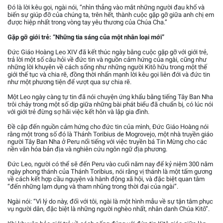
Đó là lời kêu gọi, ngài nói, “nhìn thẳng vào mắt những người đau khổ và
biến sự giúp đỡ của chúng ta, trên hết, thành cuộc gặp gỡ giữa anh chị em
được hiệp nhất trong vòng tay yêu thương của Chúa Cha.”
Gặp gỡ giới trẻ: “Những tia sáng của một nhân loại mới”
Đức Giáo Hoàng Leo XIV đã kết thúc ngày bằng cuộc gặp gỡ với giới trẻ,
trả lời một số câu hỏi về đức tin và nguồn cảm hứng của ngài, cũng như
những lời khuyên về cách sống như những người Kitô hữu trong một thế
giới thế tục và chia rẽ, đồng thời nhấn mạnh lời kêu gọi liên đới và đức tin
như một phương tiện để vượt qua sự chia rẽ.
Một Leo ngày càng tự tin đã nói chuyện ứng khẩu bằng tiếng Tây Ban Nha
trôi chảy trong một số dịp giữa những bài phát biểu đã chuẩn bị, có lúc nói
với giới trẻ đừng sợ hãi việc kết hôn và lập gia đình.
Đề cập đến nguồn cảm hứng cho đức tin của mình, Đức Giáo Hoàng nói
rằng một trong số đó là Thánh Toribius de Mogrovejo, một nhà truyền giáo
người Tây Ban Nha ở Peru nổi tiếng với việc truyền bá Tin Mừng cho các
nền văn hóa bản địa và nghiên cứu ngôn ngữ địa phương.
Đức Leo, người có thể sẽ đến Peru vào cuối năm nay để kỷ niệm 300 năm
ngày phong thánh của Thánh Toribius, nói rằng vị thánh là một tấm gương
về cách kết hợp cầu nguyện và hành động xã hội, và đặc biệt quan tâm
“đến những lạm dụng và tham nhũng trong thời đại của ngài”.
Ngài nói: “Vì lý do này, đối với tôi, ngài là một hình mẫu về sự tận tâm phục
vụ người dân, đặc biệt là những người nghèo nhất, nhân danh Chúa Kitô”.