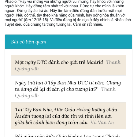
Phaolô: "Hãy vui mừng với những người vui mừng, hãy khóc với những
người khóc. Hãy đồng tâm nhất trí với nhau. Đừng tự cho mình là khôn
ngoan. Đừng lấy ác trả ác. Hãy tìm làm điều đúng đắn trước mặt mọi
người. Nếu có thể, tùy theo khả năng của mình, hãy sống hòa thuận với
mọi người" (
Rm
12:15-18). Vì điều đang bị đe dọa ở đây chính là Nhân tính
Tuyệt diệu của chúng ta trong tương lai. Cảm ơn rất nhiều.
Bài có liên quan
Một ngày ĐTC dành cho giới trẻ Madrid
Thanh
Quảng sdb
Ngày thứ hai ở Tây Ban Nha ĐTC tự vấn: ‘Chúng
ta đang để lại di sản gì cho tương lai?’
Thanh
Quảng sdb
Tại Tây Ban Nha, Đức Giáo Hoàng hướng châu
Âu đến tương lai của đức tin và tình liên đới
giữa bối cảnh biến động toàn cầu
Vũ Văn An
Bài giảng của Đức Giáo Hoàng Leo trong Thánh