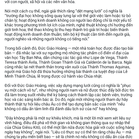
với con người, xã hội và các nền văn hóa.
Nói một cách cụ thể, ngài giải thích rằng “dệt mạng lưới” có nghĩa là
“trường đại học không sống quay lưng lại với thế giới việc làm hoặc từ bỏ
chân lý; hoạt động kinh doanh không coi người lao động chỉ là một yếu tố
khác trong phương trình lợi ích của mình; nghệ thuật không chỉ hướng đến
giới tinh hoa; thể thao không bị thu hẹp thành trò giải trí hoặc biến thành
hoạt động kinh doanh đơn thuần; tiến bộ kỹ thuật cần tính đến người già,
người nghèo và những người không có tiếng nói.”
Trong bối cảnh đó, Đức Giáo Hoàng — một nhà toán học được đào tạo bài
bản — đã nhắc lại với sự ngưỡng mộ những tác phẩm cổ điển vĩ đại của
văn học Tây Ban Nha, dẫn chứng các tác giả như Lope de Vega, Thánh
Teresa thành Ávila, Thánh Gioan Thánh Giá và Calderón de la Barca. Ngài
cũng nhắc lại nét thanh thản trong văn xuôi của Thánh Thomas Aquinas,
người mà Giáo hội đã thừa hưởng những bài thánh ca tuyệt đẹp của Lễ
Mình Thánh Chúa, lễ trọng được cử hành vào Chúa nhật.
Đối với Đức Giáo Hoàng, việc xây dựng mạng lưới cũng có nghĩa là “phục
vụ một cách vô tư”, như những người nam và nữ được thúc đẩy bởi đức tin
đã làm trong suốt nhiều thế kỷ bằng cách thành lập các bệnh viện, trường
học và các sáng kiến bác ái. Do đó, ngài mời những người tham dự hãy
thành thật tự hỏi liệu châu Âu có thể tạo dựng bản sắc của mình “nếu
không có dấu ấn tâm linh đã đánh dấu lịch sử của nó” hay không.
“Đây không phải là một sự khiêu khích, mà là một lời mời xem xét liệu sự
vĩnh hằng, điều đã phá vỡ thời gian và không gian thông qua sự nhập thể
của Chúa Giêsu Kitô, có thể một lần nữa được hòa giải với cuộc sống hàng
ngày hay không”, ngài nói. “Liệu có thực sự có thể tin rằng châu Âu — mà
chúng ta yêu mến biết bao — sẽ là chính nó nếu không có dấu ấn của đức