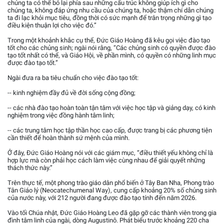
chúng ta có thể bỏ lại phía sau những cấu trúc không giúp ích gì cho
chúng ta, không đáp ứng nhu cầu của chúng ta, hoặc thậm chí dẫn chúng
ta đi lạc khỏi mục tiêu, đồng thời có sức mạnh để trân trọng những gì tạo
điều kiện thuận lợi cho việc đó.”
Trong một khoảnh khắc cụ thể, Đức Giáo Hoàng đã kêu gọi việc đào tạo
tốt cho các chủng sinh; ngài nói rằng, “Các chủng sinh có quyền được đào
tạo tốt nhất có thể, và Giáo Hội, về phần mình, có quyền có những linh mục
được đào tạo tốt.”
Ngài đưa ra ba tiêu chuẩn cho việc đào tạo tốt:
-- kinh nghiệm đầy đủ về đời sống cộng đồng;
-- các nhà đào tạo hoàn toàn tận tâm với việc học tập và giảng dạy, có kinh
nghiệm trong việc đồng hành tâm linh;
-- các trung tâm học tập thần học cao cấp, được trang bị các phương tiện
cần thiết để hoàn thành sứ mệnh của mình.
Ở đây, Đức Giáo Hoàng nói với các giám mục, “điều thiết yếu không chỉ là
hợp lực mà còn phải học cách làm việc cùng nhau để giải quyết những
thách thức này.”
Trên thực tế, một phong trào giáo dân phổ biến ở Tây Ban Nha, Phong trào
Tân Giáo lý (Neocatechumenal Way), cung cấp khoảng 20% số chủng sinh
của nước này, với 212 người đang được đào tạo tính đến năm 2026.
Vào tối Chúa nhật, Đức Giáo Hoàng Leo đã gặp gỡ các thành viên trong gia
đình tâm linh của ngài, dòng Augustinô. Phát biểu trước khoảng 220 cha