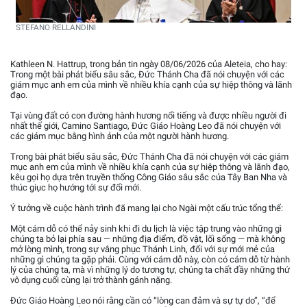
STEFANO RELLANDINI
Kathleen N. Hattrup, trong bản tin ngày 08/06/2026 của Aleteia, cho hay:
Trong một bài phát biểu sâu sắc, Đức Thánh Cha đã nói chuyện với các
giám mục anh em của mình về nhiều khía cạnh của sự hiệp thông và lãnh
đạo.
Tại vùng đất có con đường hành hương nổi tiếng và được nhiều người đi
nhất thế giới, Camino Santiago, Đức Giáo Hoàng Leo đã nói chuyện với
các giám mục bằng hình ảnh của một người hành hương.
Trong bài phát biểu sâu sắc, Đức Thánh Cha đã nói chuyện với các giám
mục anh em của mình về nhiều khía cạnh của sự hiệp thông và lãnh đạo,
kêu gọi họ dựa trên truyền thống Công Giáo sâu sắc của Tây Ban Nha và
thúc giục họ hướng tới sự đổi mới.
Ý tưởng về cuộc hành trình đã mang lại cho Ngài một cấu trúc tổng thể:
Một cám dỗ có thể nảy sinh khi đi du lịch là việc tập trung vào những gì
chúng ta bỏ lại phía sau — những địa điểm, đồ vật, lối sống — mà không
mở lòng mình, trong sự vâng phục Thánh Linh, đối với sự mới mẻ của
những gì chúng ta gặp phải. Cùng với cám dỗ này, còn có cám dỗ từ hành
lý của chúng ta, mà vì những lý do tương tự, chúng ta chất đầy những thứ
vô dụng cuối cùng lại trở thành gánh nặng.
Đức Giáo Hoàng Leo nói rằng cần có “lòng can đảm và sự tự do”, “để