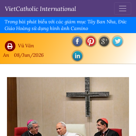
VietCatholic International
Trong bài phát biểu với các giám mục Tây Ban Nha, Đức
Giáo Hoàng sử dụng hình ảnh Camino
Vũ Văn
An
08/Jun/2026