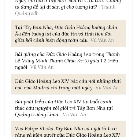
Ngày thứ hai ở Tây Ban Nha ĐTC tự vấn: ‘Chúng
ta đang để lại di sản gì cho tương lai?’
Thanh
Quảng sdb
Tại Tây Ban Nha, Đức Giáo Hoàng hướng châu
Âu đến tương lai của đức tin và tình liên đới
giữa bối cảnh biến động toàn cầu
Vũ Văn An
Bài giảng của Đức Giáo Hoàng Leo trong Thánh
Lễ Mừng Mình Thánh Chúa Ki-tô giữa 1.2 triệu
người
Vũ Văn An
Đức Giáo Hoàng Leo XIV bắc cầu nối những thái
cực của Madrid chỉ trong một ngày
Vũ Văn An
Bài phát biểu của Đức Leo XIV tại buổi canh
thức cầu nguyện với giới trẻ Tây Ban Nha tại
Quảng trường Lima
Vũ Văn An
Vua Felipe VI của Tây Ban Nha ca ngợi tính rõ
ràng và kiên quyết của Đức Giáo Hoàng Leo XIV