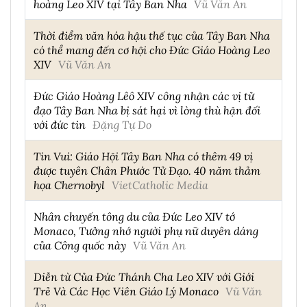
hoàng Leo XIV tại Tây Ban Nha
Vũ Văn An
Thời điểm văn hóa hậu thế tục của Tây Ban Nha
có thể mang đến cơ hội cho Đức Giáo Hoàng Leo
XIV
Vũ Văn An
Đức Giáo Hoàng Lêô XIV công nhận các vị tử
đạo Tây Ban Nha bị sát hại vì lòng thù hận đối
với đức tin
Đặng Tự Do
Tin Vui: Giáo Hội Tây Ban Nha có thêm 49 vị
được tuyên Chân Phước Tử Đạo. 40 năm thảm
họa Chernobyl
VietCatholic Media
Nhân chuyến tông du của Đức Leo XIV tớ
Monaco, Tưởng nhớ người phụ nữ duyên dáng
của Công quốc này
Vũ Văn An
Diễn từ Của Đức Thánh Cha Leo XIV với Giới
Trẻ Và Các Học Viên Giáo Lý Monaco
Vũ Văn
An