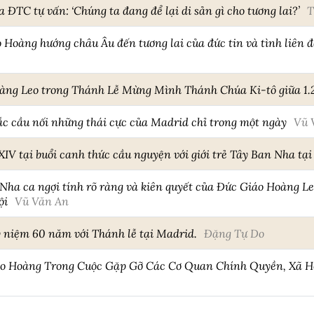
 ĐTC tự vấn: ‘Chúng ta đang để lại di sản gì cho tương lai?’
T
Hoàng hướng châu Âu đến tương lai của đức tin và tình liên đ
àng Leo trong Thánh Lễ Mừng Mình Thánh Chúa Ki-tô giữa 1.2
c cầu nối những thái cực của Madrid chỉ trong một ngày
Vũ 
XIV tại buổi canh thức cầu nguyện với giới trẻ Tây Ban Nha t
Nha ca ngợi tính rõ ràng và kiên quyết của Đức Giáo Hoàng Leo
ội
Vũ Văn An
 niệm 60 năm với Thánh lễ tại Madrid.
Đặng Tự Do
áo Hoàng Trong Cuộc Gặp Gỡ Các Cơ Quan Chính Quyền, Xã H