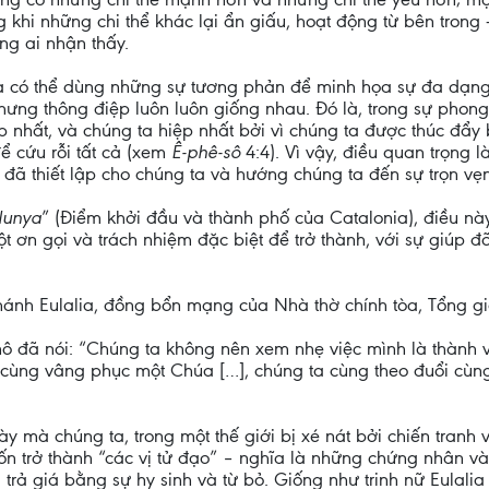
ng khi những chi thể khác lại ẩn giấu, hoạt động từ bên tro
ng ai nhận thấy.
a có thể dùng những sự tương phản để minh họa sự đa dạng 
hưng thông điệp luôn luôn giống nhau. Đó là, trong sự pho
 nhất, và chúng ta hiệp nhất bởi vì chúng ta được thúc đẩy
ể cứu rỗi tất cả (xem
Ê-phê-sô
4:4). Vì vậy, điều quan trọng
đã thiết lập cho chúng ta và hướng chúng ta đến sự trọn vẹ
lunya
” (Điểm khởi đầu và thành phố của Catalonia), điều nà
t ơn gọi và trách nhiệm đặc biệt để trở thành, với sự giúp
 Thánh Eulalia, đồng bổn mạng của Nhà thờ chính tòa, Tổng g
ô đã nói: “Chúng ta không nên xem nhẹ việc mình là thành v
a cùng vâng phục một Chúa […], chúng ta cùng theo đuổi cùn
ày mà chúng ta, trong một thế giới bị xé nát bởi chiến tranh
rở thành “các vị tử đạo” – nghĩa là những chứng nhân và ti
trả giá bằng sự hy sinh và từ bỏ. Giống như trinh nữ Eulalia