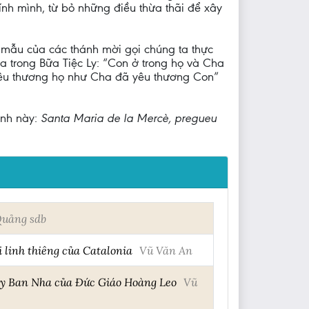
hính mình, từ bỏ những điều thừa thãi để xây
mẫu của các thánh mời gọi chúng ta thực
 trong Bữa Tiệc Ly: “Con ở trong họ và Cha
 yêu thương họ như Cha đã yêu thương Con”
ệnh này:
Santa Maria de la Mercè, pregueu
uảng sdb
 linh thiêng của Catalonia
Vũ Văn An
Tây Ban Nha của Đức Giáo Hoàng Leo
Vũ