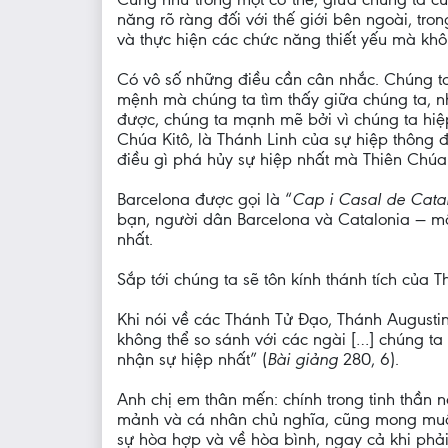
năng rõ ràng đối với thế giới bên ngoài, tro
và thực hiện các chức năng thiết yếu mà khô
Có vô số những điều cần cân nhắc. Chúng t
mệnh mà chúng ta tìm thấy giữa chúng ta, n
được, chúng ta mạnh mẽ bởi vì chúng ta hiệp
Chúa Kitô, là Thánh Linh của sự hiệp thông đ
điều gì phá hủy sự hiệp nhất mà Thiên Chúa 
Barcelona được gọi là “
Cap i Casal de Cata
bạn, người dân Barcelona và Catalonia — mộ
nhất.
Sắp tới chúng ta sẽ tôn kính thánh tích của
Khi nói về các Thánh Tử Đạo, Thánh Augustin
không thể so sánh với các ngài […] chúng t
nhận sự hiệp nhất” (
Bài giảng
280, 6).
Anh chị em thân mến: chính trong tinh thần n
mảnh và cá nhân chủ nghĩa, cũng mong muốn t
sự hòa hợp và về hòa bình, ngay cả khi phải 