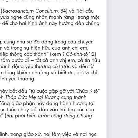
(
Sacrosanctum Concilium
, 84) và “lời cầu
a vừa nghe cũng nhấn mạnh rằng “trong một
 thể để cho hai hình ảnh này hướng dẫn chúng
ng, cũng như sự đa dạng trong câu chuyện
m và trong sự hiện hữu của anh chị em,
“hiệp thông các thánh” (xem
1 Cô-rinh-tô
1:2)
tâm bước đi — tất cả anh chị em, cả tín hữu
 hành động yêu thương có trước và đến từ
 lòng khiêm nhường và biết ơn, bởi vì chỉ
ình yêu thương.
ày bắt đầu “từ cuộc gặp gỡ với Chúa Kitô”
nh Tháp Đức Mẹ tại Vương cung thánh
a Tổng giáo phận này đang hành hương tại
ục tuôn chảy dồi dào vào trái tim các con
” (
Bài phát biểu trước cộng đồng Chủng
nh, trong giáo xứ, nơi làm việc và nơi học