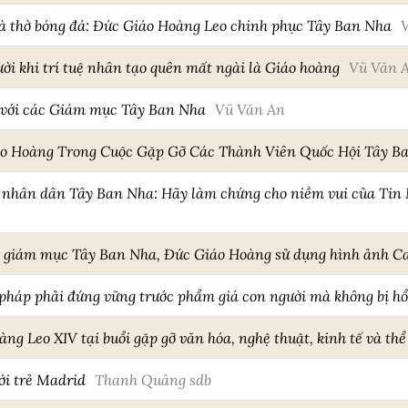
à thờ bóng đá: Đức Giáo Hoàng Leo chinh phục Tây Ban Nha
i khi trí tuệ nhân tạo quên mất ngài là Giáo hoàng
Vũ Văn 
V với các Giám mục Tây Ban Nha
Vũ Văn An
áo Hoàng Trong Cuộc Gặp Gỡ Các Thành Viên Quốc Hội Tây B
nhân dân Tây Ban Nha: Hãy làm chứng cho niềm vui của Tin M
ác giám mục Tây Ban Nha, Đức Giáo Hoàng sử dụng hình ảnh 
pháp phải đứng vững trước phẩm giá con người mà không bị hổ
ng Leo XIV tại buổi gặp gỡ văn hóa, nghệ thuật, kinh tế và th
ới trẻ Madrid
Thanh Quảng sdb