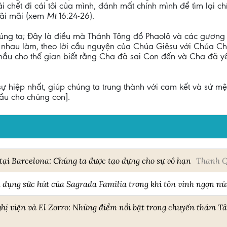
ải chết đi cái tôi của mình, đánh mất chính mình để tìm lại c
mãi mãi (xem
Mt
16:24-26).
úng ta; Đây là điều mà Thánh Tông đồ Phaolô và các gương 
nhau làm, theo lời cầu nguyện của Chúa Giêsu với Chúa Cha
, hầu cho thế gian biết rằng Cha đã sai Con đến và Cha đã
 hiệp nhất, giúp chúng ta trung thành với cam kết và sứ m
ầu cho chúng con].
tại Barcelona: Chúng ta được tạo dựng cho sự vô hạn
Thanh Q
dụng sức hút của Sagrada Familia trong khi tôn vinh ngọn núi
ị viện và El Zorro: Những điểm nổi bật trong chuyến thăm 