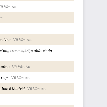
Vũ Văn An
An
an Nha
Vũ Văn An
ừng trong sự hiệp nhất và đa
Camino
Vũ Văn An
 thẹn
Vũ Văn An
ể thao ở Madrid
Vũ Văn An