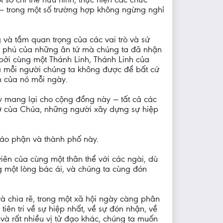
ng — trong một số trường hợp không ngừng nghỉ
và tầm quan trọng của các vai trò và sứ
ng phú của những ân tứ mà chúng ta đã nhận
 bởi cùng một Thánh Linh, Thánh Linh của
 là mỗi người chúng ta không được để bất cứ
n của nó mỗi ngày.
y mang lại cho cộng đồng này — tất cả các
 đỡ của Chúa, những người xây dựng sự hiệp
iáo phận và thành phố này.
iên của cùng một thân thể với các ngài, dù
g một lòng bác ái, và chúng ta cùng đón
 và chia rẽ, trong một xã hội ngày càng phân
ên tri về sự hiệp nhất, về sự đón nhận, về
 và rất nhiều vị tử đạo khác, chúng ta muốn