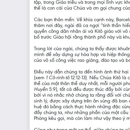
tập, trong Giáo triều và trong mọi lĩnh vực 
thế là con cái của Chúa và ơn gọi chung của 
Các bạn thân mến: Về khía cạnh này, Barcelon
thăm nơi đây, ngài đã ca ngợi “tinh thần hi
quyền công dân nhân ái và Kitô giáo với vô 
bố trước Giáo hội rằng thành phố này và khu 
Trong lời của ngài, chúng ta thấy được khuô
mình để xây dựng sự hòa hợp và hiệp thông,
của vô số công việc rao giảng, đào tạo và b
Điều này dẫn chúng ta đến hình ảnh thứ hai
(xem
1 Cô-rinh-tô
12:12-13). Nếu Chúa Kitô l
thể của một thân thể duy nhất, mỗi người ph
Huyền
5:9), tất cả đều được thúc đẩy bởi cù
bởi vì nó nhắc nhở chúng ta rằng đối với ch
sinh lý, được xây dựng trên ân sủng đã ban 
huệ đó bằng cách thực hành những đặc sủng
đẩy chúng ta, như những phần của một cấu t
Phòng kêu gọi, mà còn làm như vậy theo ý m
Cũng như trong một cơ thể, giữa chúng ta cũ