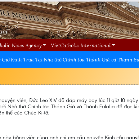
Nam
holic News Agency
VietCatholic International
 Giờ Kinh Trưa Tại Nhà thờ Chính tòa Thánh Giá và Thánh Eu
nguyện viên, Đức Leo XIV đã đáp máy bay lúc 11 giờ 10 ngày 
 tới Nhà thờ Chính tòa Thánh Giá và Thánh Eulalia để đọc kinh
ân thể của Chúa Ki-tô:
ăm này bằng việc cùng anh chị em cầu nguyện Kinh cầu nguyệ