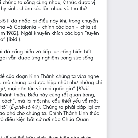
ơi chúng ta sống cùng nhau, ý thức được vị
 hy sinh, chăm sóc lẫn nhau và tha thứ.
ô II đã nhắc lại điều này khi, trong chuyến
na và Catalonia – chính các bạn – chia sẻ
năm 1982). Ngài khuyến khích các bạn “tuyên
” (ibid.).
i đã cống hiến và tiếp tục cống hiến hết
ngài vẫn được ứng nghiệm trong sức sống
ủ đề của đoạn Kinh Thánh chúng ta vừa nghe
đầu mà chúng ta được hiệp nhất như những chi
gữ, mọi dân tộc và mọi quốc gia” (
Khải
thánh thiện. Điều này cũng rất quan trọng,
 cách”, mà là một nhu cầu thiết yếu về mặt
tô” (
Ê-phê-sô
4:7). Chúng ta phải đáp lại ơn
o phó cho chúng ta. Chính Thánh Linh thúc
vô điều kiện bất cứ nơi nào Chúa Quan
số chi thể hữu hình, thực hiện các chức