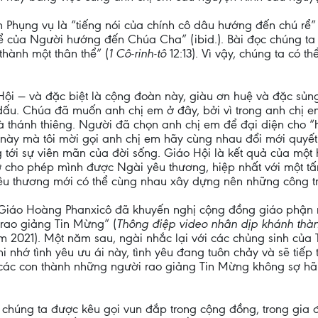
 Phụng vụ là “tiếng nói của chính cô dâu hướng đến chú rể” 
hể của Người hướng đến Chúa Cha” (ibid.). Bài đọc chúng t
thành một thân thể” (
1 Cô-rinh-tô
12:13). Vì vậy, chúng ta có
Hội — và đặc biệt là cộng đoàn này, giàu ơn huệ và đặc sủ
dấu. Chúa đã muốn anh chị em ở đây, bởi vì trong anh chị e
à thánh thiêng. Người đã chọn anh chị em để đại diện cho 
 này mà tôi mời gọi anh chị em hãy cùng nhau đổi mới quyết 
 tới sự viên mãn của đời sống. Giáo Hội là kết quả của một
ờ cho phép mình được Ngài yêu thương, hiệp nhất với một tấm
u thương mới có thể cùng nhau xây dựng nên những công tr
 Giáo Hoàng Phanxicô đã khuyến nghị cộng đồng giáo phận n
c rao giảng Tin Mừng” (
Thông điệp video nhân dịp khánh thà
ăm 2021). Một năm sau, ngài nhắc lại với các chủng sinh củ
nhớ tình yêu ưu ái này, tình yêu đang tuôn chảy và sẽ tiếp t
 các con thành những người rao giảng Tin Mừng không sợ hãi
chúng ta được kêu gọi vun đắp trong cộng đồng, trong gia đì