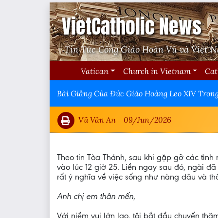
VietCatholic News
Tin Tức Công Giáo Hoàn Vũ và Việt 
Vatican
Church in Vietnam
Cat
Bài Giảng Của Đức Giáo Hoàng Leo XIV Trong
Vũ Văn An
09/Jun/2026
Theo tin Tòa Thánh, sau khi gặp gỡ các tình 
vào lúc 12 giờ 25. Liền ngay sau đó, ngài đã
rất ý nghĩa về việc sống như nàng dâu và th
Anh chị em thân mến
,
Với niềm vui lớn lao, tôi bắt đầu chuyến th