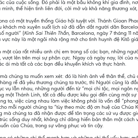
khác của cuộc sống. Đó phải là một bầu không khí gia đình, n
mình, thể hiện tình liên đới, cởi mở và khả năng thương xót,
a có một truyền thống Giáo hội tuyệt vời. Thánh Gioan Phaol
ếu khách mà xuyên suốt lịch sử đã dẫn dắt người dân Barcelo
số người” (
Kinh Sai Thiên Thần
, Barcelona, ngày 7 tháng 11 
vực này là một ngôi nhà rộng mở cho tình huynh đệ Kitô giáo
n mặt của rất nhiều anh chị em trong số các bạn, những ngườ
 vượt lên trên mọi sự phân cực. Ngay cả ngày nay, lời của 
ác ái mà tất cả các bạn đều khuyến khích và thực hành.
 mà chúng ta muốn xem xét: đó là hình ảnh về thân thể, ch
à chàng rể đã yêu thương chúng ta trước, thì Người cũng là 
ục vụ lẫn nhau, những người đến từ “mọi chi tộc, mọi ngôn n
ng một Thánh Linh, tất cả đều được kêu gọi đến cùng một sự 
úng ta, việc cùng nhau làm việc không phải là vấn đề “phong
cho mỗi người chúng ta “tùy theo mức độ ơn huệ của Chúa Ki
 mà chúng ta đã nhận được để tôn trọng các sứ vụ được gia
rúc sống duy nhất, không chỉ dâng hiến bản thân một cách 
uốn của Chúa, trong sự vâng phục và tin cậy.
ng có những chi thể mạnh hơn và những chi thể yếu hơn; một 