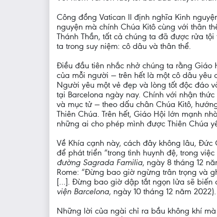
Công đồng Vatican II định nghĩa Kinh nguyện
nguyện mà chính Chúa Kitô cùng với thân t
Thánh Thần, tất cả chúng ta đã được rửa tội 
ta trong suy niệm: cô dâu và thân thể.
Điều đầu tiên nhắc nhở chúng ta rằng Giáo 
của mỗi người — trên hết là một cô dâu yêu 
Người yêu một vẻ đẹp và lòng tốt độc đáo v
tại Barcelona ngày nay. Chính với nhận thức
và mục tử — theo dấu chân Chúa Kitô, hướng
Thiên Chúa. Trên hết, Giáo Hội lớn mạnh nh
những ai cho phép mình được Thiên Chúa yê
Về Khía cạnh này, cách đây không lâu, Đức
để phát triển “trong tình huynh đệ, trong việ
đường Sagrada Familia
, ngày 8 tháng 12 n
Rome: “Đừng bao giờ ngừng trân trọng và ghi 
[…]. Đừng bao giờ dập tắt ngọn lửa sẽ biến
viện Barcelona
, ngày 10 tháng 12 năm 2022).
Những lời của ngài chỉ ra bầu không khí mà 