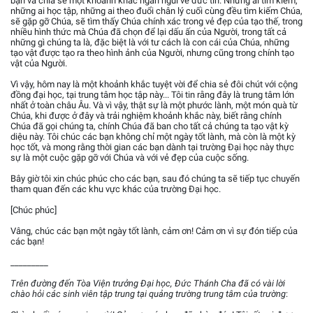
bạn và chia sẻ một khoảnh khắc ngắn ngủi về đức tin. Những ai tìm kiếm,
những ai học tập, những ai theo đuổi chân lý cuối cùng đều tìm kiếm Chúa,
sẽ gặp gỡ Chúa, sẽ tìm thấy Chúa chính xác trong vẻ đẹp của tạo thế, trong
nhiều hình thức mà Chúa đã chọn để lại dấu ấn của Người, trong tất cả
những gì chúng ta là, đặc biệt là với tư cách là con cái của Chúa, những
tạo vật được tạo ra theo hình ảnh của Người, nhưng cũng trong chính tạo
vật của Người.
Vì vậy, hôm nay là một khoảnh khắc tuyệt vời để chia sẻ đôi chút với cộng
đồng đại học, tại trung tâm học tập này... Tôi tin rằng đây là trung tâm lớn
nhất ở toàn châu Âu. Và vì vậy, thật sự là một phước lành, một món quà từ
Chúa, khi được ở đây và trải nghiệm khoảnh khắc này, biết rằng chính
Chúa đã gọi chúng ta, chính Chúa đã ban cho tất cả chúng ta tạo vật kỳ
diệu này. Tôi chúc các bạn không chỉ một ngày tốt lành, mà còn là một kỳ
học tốt, và mong rằng thời gian các bạn dành tại trường Đại học này thực
sự là một cuộc gặp gỡ với Chúa và với vẻ đẹp của cuộc sống.
Bây giờ tôi xin chúc phúc cho các bạn, sau đó chúng ta sẽ tiếp tục chuyến
tham quan đến các khu vực khác của trường Đại học.
[Chúc phúc]
Vâng, chúc các bạn một ngày tốt lành, cảm ơn! Cảm ơn vì sự đón tiếp của
các bạn!
_________
Trên đường đến Tòa Viện trưởng Đại học, Đức Thánh Cha đã có vài lời
chào hỏi các sinh viên tập trung tại quảng trường trung tâm của trường
: