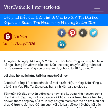
VietCatholic International
Các phát biểu của Đức Thánh Cha Leo XIV Tại Đại học
Sapienza, Rome, Thứ Năm, ngày 14 tháng 5 năm 2026
Vũ Văn
An
14/May/2026
Trong bản tin ngày 14 tháng 5, 2026, Tòa Thánh đã đăng tải các phát biểu,
cả ngẫu hứng lẫn với văn bản, của Đức Leo trong chuyến viếng thăm đại
học Sapienza, trước đây vốn của Giáo Hội, nhưng từ 1870, thuộc Ý:
Lời chào hỏi ngẫu hứng tại Nhà nguyện Đại học:
Chào buổi sáng! Lời chào đến tất cả mọi người: Hiệu trưởng, Đức Hồng Y,
các Giám Mục Phụ Tá, tất cả các bạn sinh viên và các giáo sư!
Tôi muốn bắt đầu chuyến thăm sáng nay tại đây, trong Nhà nguyện, trong
nhà thờ xinh đẹp này, một nơi gặp gỡ với Chúa. Bởi vì, trước hết và trên hết,
chuyến thăm sáng nay của tôi là một chuyến thăm mục vụ: để tìm hiểu đôi
chút về trường đại học, để làm quen với các bạn, để có thể chào hỏi các