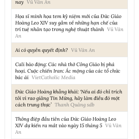
nay
Vũ Văn An
Họa sĩ minh họa tem kỷ niệm mới của Đức Giáo
Hoàng Leo XIV suy gẫm về những hạn chế của
trí tuệ nhân tạo trong nghệ thuật thánh
Vũ Văn
An
Ai có quyền quyết định?
Vũ Văn An
Cali báo động: Các nhà thờ Công Giáo bị phá
hoại. Cuộc chiến Iran: Ác mộng của các tổ chức
bác ái
VietCatholic Media
Đức Giáo Hoàng khẳng khái: ‘Nếu ai đó chỉ trích
tôi vì rao giảng Tin Mừng, hãy làm điều đó một
cách trung thực’
Thanh Quảng sdb
Thông điệp đầu tiên của Đức Giáo Hoàng Leo
XIV dự kiến ra mắt vào ngày 15 tháng 5
Vũ Văn
An