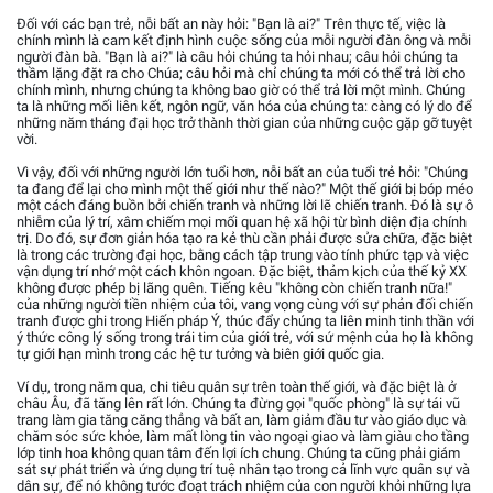
Đối với các bạn trẻ, nỗi bất an này hỏi: "Bạn là ai?" Trên thực tế, việc là
chính mình là cam kết định hình cuộc sống của mỗi người đàn ông và mỗi
người đàn bà. "Bạn là ai?" là câu hỏi chúng ta hỏi nhau; câu hỏi chúng ta
thầm lặng đặt ra cho Chúa; câu hỏi mà chỉ chúng ta mới có thể trả lời cho
chính mình, nhưng chúng ta không bao giờ có thể trả lời một mình. Chúng
ta là những mối liên kết, ngôn ngữ, văn hóa của chúng ta: càng có lý do để
những năm tháng đại học trở thành thời gian của những cuộc gặp gỡ tuyệt
vời.
Vì vậy, đối với những người lớn tuổi hơn, nỗi bất an của tuổi trẻ hỏi: "Chúng
ta đang để lại cho mình một thế giới như thế nào?" Một thế giới bị bóp méo
một cách đáng buồn bởi chiến tranh và những lời lẽ chiến tranh. Đó là sự ô
nhiễm của lý trí, xâm chiếm mọi mối quan hệ xã hội từ bình diện địa chính
trị. Do đó, sự đơn giản hóa tạo ra kẻ thù cần phải được sửa chữa, đặc biệt
là trong các trường đại học, bằng cách tập trung vào tính phức tạp và việc
vận dụng trí nhớ một cách khôn ngoan. Đặc biệt, thảm kịch của thế kỷ XX
không được phép bị lãng quên. Tiếng kêu "không còn chiến tranh nữa!"
của những người tiền nhiệm của tôi, vang vọng cùng với sự phản đối chiến
tranh được ghi trong Hiến pháp Ý, thúc đẩy chúng ta liên minh tinh thần với
ý thức công lý sống trong trái tim của giới trẻ, với sứ mệnh của họ là không
tự giới hạn mình trong các hệ tư tưởng và biên giới quốc gia.
Ví dụ, trong năm qua, chi tiêu quân sự trên toàn thế giới, và đặc biệt là ở
châu Âu, đã tăng lên rất lớn. Chúng ta đừng gọi "quốc phòng" là sự tái vũ
trang làm gia tăng căng thẳng và bất an, làm giảm đầu tư vào giáo dục và
chăm sóc sức khỏe, làm mất lòng tin vào ngoại giao và làm giàu cho tầng
lớp tinh hoa không quan tâm đến lợi ích chung. Chúng ta cũng phải giám
sát sự phát triển và ứng dụng trí tuệ nhân tạo trong cả lĩnh vực quân sự và
dân sự, để nó không tước đoạt trách nhiệm của con người khỏi những lựa