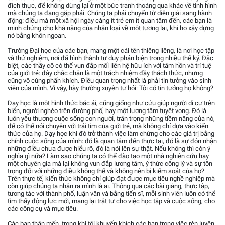
đích thực, để không dừng lại ở một bức tranh thoáng qua khác về tình hình
mà chúng ta đang gặp phải. Chúng ta phải chuyển từ diễn giải sang hành
động: điều mà một xã hội ngày càng ít trẻ em ít quan tâm đến, các bạn là
minh chứng cho khả năng của nhân loại về một tương lai, khi họ xây dựng
nó bằng khôn ngoan.
Trường Đại học của các bạn, mang một cái tên thiêng liêng, là nơi học tập
và thử nghiệm, nơi đã hình thành tư duy phản biện trong nhiều thế kỷ. Đặc
biệt, các thầy cô có thể vun đắp mối liên hệ hữu ích với tâm hồn và trí tuệ
của giới trẻ: đây chắc chắn là một trách nhiệm đầy thách thức, nhưng
cũng vô cùng phấn khích. Điều quan trọng nhất là phải tin tưởng vào sinh
viên của mình. Vì vậy, hãy thường xuyên tự hỏi: Tôi có tin tưởng họ không?
Dạy học là một hình thức bác ái, cũng giống như cứu giúp người di cư trên
biển, người nghèo trên đường phố, hay một lương tâm tuyệt vọng. Đó là
luôn yêu thương cuộc sống con người, trân trọng những tiềm năng của nó,
để có thể nói chuyện với trái tim của giới trẻ, mà không chỉ dựa vào kiến
thức của họ. Dạy học khi đó trở thành việc làm chứng cho các giá trị bằng
chính cuộc sống của mình: đó là quan tâm đến thực tại, đó là sự đón nhận
những điều chưa được hiểu rõ, đó là nói lên sự thật. Nếu không thì còn ý
nghĩa gì nữa? Làm sao chúng ta có thể đào tạo một nhà nghiên cứu hay
một chuyên gia mà lại không vun đắp lương tâm, ý thức công lý và sự tôn
trọng đối với những điều không thể và không nên bị kiểm soát của họ?
Trên thực tế, kiến thức không chỉ giúp đạt được mục tiêu nghề nghiệp mà
còn giúp chúng ta nhận ra mình là ai. Thông qua các bài giảng, thực tập,
tương tác với thành phố, luận văn và bằng tiến sĩ, mỗi sinh viên luôn có thể
tìm thấy động lực mới, mang lại trật tự cho việc học tập và cuộc sống, cho
các công cụ và mục tiêu.
Các bạn thân mến, trong khi tôi khuyến khích các bạn trong việc rèn luyện