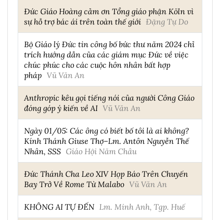
Đức Giáo Hoàng cảm ơn Tổng giáo phận Köln vì
sự hỗ trợ bác ái trên toàn thế giới
Đặng Tự Do
Bộ Giáo lý Đức tin công bố bức thư năm 2024 chỉ
trích hướng dẫn của các giám mục Đức về việc
chúc phúc cho các cuộc hôn nhân bất hợp
pháp
Vũ Văn An
Anthropic kêu gọi tiếng nói của người Công Giáo
đóng góp ý kiến về AI
Vũ Văn An
Ngày 01/05: Các ông có biết bố tôi là ai không?
Kính Thánh Giuse Thợ–Lm. Antôn Nguyễn Thế
Nhân, SSS
Giáo Hội Năm Châu
Đức Thánh Cha Leo XIV Họp Báo Trên Chuyến
Bay Trở Về Rome Từ Malabo
Vũ Văn An
KHÔNG AI TỰ ĐẾN
Lm. Minh Anh, Tgp. Huế