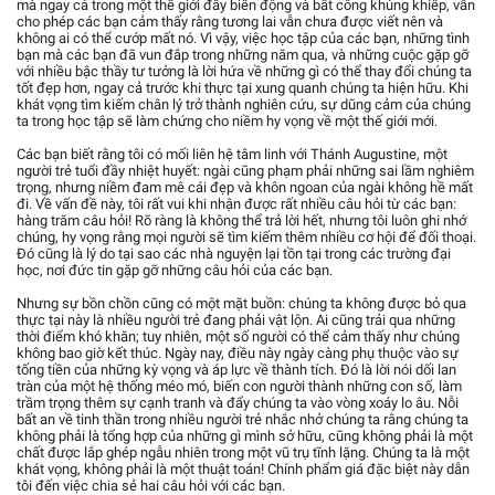
mà ngay cả trong một thế giới đầy biến động và bất công khủng khiếp, vẫn
cho phép các bạn cảm thấy rằng tương lai vẫn chưa được viết nên và
không ai có thể cướp mất nó. Vì vậy, việc học tập của các bạn, những tình
bạn mà các bạn đã vun đắp trong những năm qua, và những cuộc gặp gỡ
với nhiều bậc thầy tư tưởng là lời hứa về những gì có thể thay đổi chúng ta
tốt đẹp hơn, ngay cả trước khi thực tại xung quanh chúng ta hiện hữu. Khi
khát vọng tìm kiếm chân lý trở thành nghiên cứu, sự dũng cảm của chúng
ta trong học tập sẽ làm chứng cho niềm hy vọng về một thế giới mới.
Các bạn biết rằng tôi có mối liên hệ tâm linh với Thánh Augustine, một
người trẻ tuổi đầy nhiệt huyết: ngài cũng phạm phải những sai lầm nghiêm
trọng, nhưng niềm đam mê cái đẹp và khôn ngoan của ngài không hề mất
đi. Về vấn đề này, tôi rất vui khi nhận được rất nhiều câu hỏi từ các bạn:
hàng trăm câu hỏi! Rõ ràng là không thể trả lời hết, nhưng tôi luôn ghi nhớ
chúng, hy vọng rằng mọi người sẽ tìm kiếm thêm nhiều cơ hội để đối thoại.
Đó cũng là lý do tại sao các nhà nguyện lại tồn tại trong các trường đại
học, nơi đức tin gặp gỡ những câu hỏi của các bạn.
Nhưng sự bồn chồn cũng có một mặt buồn: chúng ta không được bỏ qua
thực tại này là nhiều người trẻ đang phải vật lộn. Ai cũng trải qua những
thời điểm khó khăn; tuy nhiên, một số người có thể cảm thấy như chúng
không bao giờ kết thúc. Ngày nay, điều này ngày càng phụ thuộc vào sự
tống tiền của những kỳ vọng và áp lực về thành tích. Đó là lời nói dối lan
tràn của một hệ thống méo mó, biến con người thành những con số, làm
trầm trọng thêm sự cạnh tranh và đẩy chúng ta vào vòng xoáy lo âu. Nỗi
bất an về tinh thần trong nhiều người trẻ nhắc nhở chúng ta rằng chúng ta
không phải là tổng hợp của những gì mình sở hữu, cũng không phải là một
chất được lắp ghép ngẫu nhiên trong một vũ trụ tĩnh lặng. Chúng ta là một
khát vọng, không phải là một thuật toán! Chính phẩm giá đặc biệt này dẫn
tôi đến việc chia sẻ hai câu hỏi với các bạn.