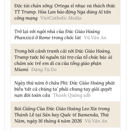
Độc tài chán sống: Ortega sỉ nhục và thách thức
TT Trump. Hòa Lan báo động Nga dùng AI tấn
công mạng
VietCatholic Media
Trở lại với ngôi nhà của Đức Giáo Hoàng
Phanxicô ở Rome trong chốc lát
Vũ Văn An
Trong bối cảnh tranh cãi với Đức Giáo Hoàng,
Trump tước bỏ nguồn tài trợ của tổ chức bác ái
chăm sóc trẻ em di cư của tổng giáo phận
Miami
Đặng Tự Do
Ngày thứ năm ở châu Phi: Đức Giáo Hoàng phát
biểu ‘tất cả chúng ta’ phải chung tay giải quyết
nạn đói toàn cầu
Thanh Quảng sdb
Bài Giảng Của Đức Giáo Hoàng Leo Xiv trong
Thánh Lễ tại Sân bay Quốc tế Bamenda, Thứ
Năm, ngày 16 tháng 4 năm 2026
Vũ Văn An