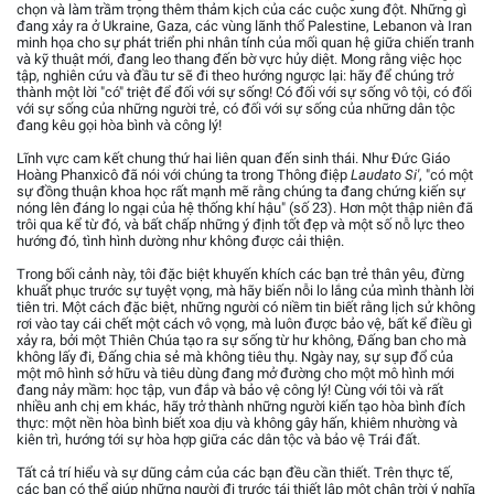
chọn và làm trầm trọng thêm thảm kịch của các cuộc xung đột. Những gì
đang xảy ra ở Ukraine, Gaza, các vùng lãnh thổ Palestine, Lebanon và Iran
minh họa cho sự phát triển phi nhân tính của mối quan hệ giữa chiến tranh
và kỹ thuật mới, đang leo thang đến bờ vực hủy diệt. Mong rằng việc học
tập, nghiên cứu và đầu tư sẽ đi theo hướng ngược lại: hãy để chúng trở
thành một lời "có" triệt để đối với sự sống! Có đối với sự sống vô tội, có đối
với sự sống của những người trẻ, có đối với sự sống của những dân tộc
đang kêu gọi hòa bình và công lý!
Lĩnh vực cam kết chung thứ hai liên quan đến sinh thái. Như Đức Giáo
Hoàng Phanxicô đã nói với chúng ta trong Thông điệp
Laudato Si'
, "có một
sự đồng thuận khoa học rất mạnh mẽ rằng chúng ta đang chứng kiến sự
nóng lên đáng lo ngại của hệ thống khí hậu" (số 23). Hơn một thập niên đã
trôi qua kể từ đó, và bất chấp những ý định tốt đẹp và một số nỗ lực theo
hướng đó, tình hình dường như không được cải thiện.
Trong bối cảnh này, tôi đặc biệt khuyến khích các bạn trẻ thân yêu, đừng
khuất phục trước sự tuyệt vọng, mà hãy biến nỗi lo lắng của mình thành lời
tiên tri. Một cách đặc biệt, những người có niềm tin biết rằng lịch sử không
rơi vào tay cái chết một cách vô vọng, mà luôn được bảo vệ, bất kể điều gì
xảy ra, bởi một Thiên Chúa tạo ra sự sống từ hư không, Đấng ban cho mà
không lấy đi, Đấng chia sẻ mà không tiêu thụ. Ngày nay, sự sụp đổ của
một mô hình sở hữu và tiêu dùng đang mở đường cho một mô hình mới
đang nảy mầm: học tập, vun đắp và bảo vệ công lý! Cùng với tôi và rất
nhiều anh chị em khác, hãy trở thành những người kiến tạo hòa bình đích
thực: một nền hòa bình biết xoa dịu và không gây hấn, khiêm nhường và
kiên trì, hướng tới sự hòa hợp giữa các dân tộc và bảo vệ Trái đất.
Tất cả trí hiểu và sự dũng cảm của các bạn đều cần thiết. Trên thực tế,
các bạn có thể giúp những người đi trước tái thiết lập một chân trời ý nghĩa