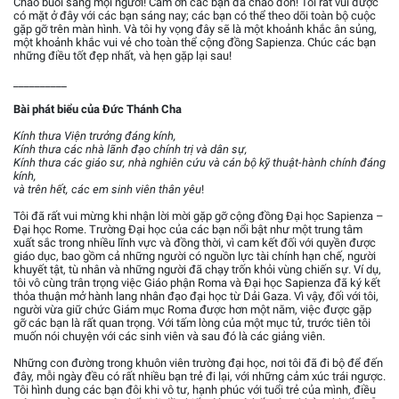
Chào buổi sáng mọi người! Cảm ơn các bạn đã chào đón! Tôi rất vui được
có mặt ở đây với các bạn sáng nay; các bạn có thể theo dõi toàn bộ cuộc
gặp gỡ trên màn hình. Và tôi hy vọng đây sẽ là một khoảnh khắc ân sủng,
một khoảnh khắc vui vẻ cho toàn thể cộng đồng Sapienza. Chúc các bạn
những điều tốt đẹp nhất, và hẹn gặp lại sau!
__________
Bài phát biểu của Đức Thánh Cha
Kính thưa Viện trưởng đáng kính,
Kính thưa các nhà lãnh đạo chính trị và dân sự,
Kính thưa các giáo sư, nhà nghiên cứu và cán bộ kỹ thuật-hành chính đáng
kính,
và trên hết, các em sinh viên thân yêu
!
Tôi đã rất vui mừng khi nhận lời mời gặp gỡ cộng đồng Đại học Sapienza –
Đại học Rome. Trường Đại học của các bạn nổi bật như một trung tâm
xuất sắc trong nhiều lĩnh vực và đồng thời, vì cam kết đối với quyền được
giáo dục, bao gồm cả những người có nguồn lực tài chính hạn chế, người
khuyết tật, tù nhân và những người đã chạy trốn khỏi vùng chiến sự. Ví dụ,
tôi vô cùng trân trọng việc Giáo phận Roma và Đại học Sapienza đã ký kết
thỏa thuận mở hành lang nhân đạo đại học từ Dải Gaza. Vì vậy, đối với tôi,
người vừa giữ chức Giám mục Roma được hơn một năm, việc được gặp
gỡ các bạn là rất quan trọng. Với tấm lòng của một mục tử, trước tiên tôi
muốn nói chuyện với các sinh viên và sau đó là các giảng viên.
Những con đường trong khuôn viên trường đại học, nơi tôi đã đi bộ để đến
đây, mỗi ngày đều có rất nhiều bạn trẻ đi lại, với những cảm xúc trái ngược.
Tôi hình dung các bạn đôi khi vô tư, hạnh phúc với tuổi trẻ của mình, điều