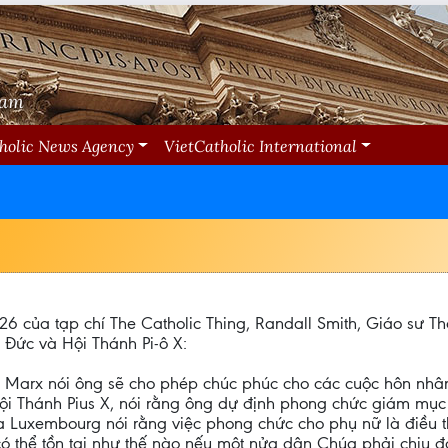
Nam
holic News Agency
VietCatholic International
26 của tạp chí The Catholic Thing, Randall Smith, Giáo sư T
 Đức và Hội Thánh Pi-ô X:
arx nói ông sẽ cho phép chúc phúc cho các cuộc hôn nhân đồ
Hội Thánh Pius X, nói rằng ông dự định phong chức giám mụ
Luxembourg nói rằng việc phong chức cho phụ nữ là điều thi
có thể tồn tại như thế nào nếu một nửa dân Chúa phải chịu đ