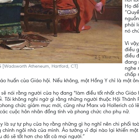
Họ đế
“Quyền
nguồn
phải l
nó ch
Vì vậ
điều g
điều 
đang n
874 [Wadsworth Atheneum, Hartford, CT]
nghe 
chấp 
iáo huấn của Giáo hội. Nếu không, một Hồng Y chỉ là một ôn
 sẽ nói rằng người của họ đang "làm điều tốt nhất cho Giáo h
ối. Tôi không nghi ngờ gì rằng những người thuộc Hội Thánh 
i phong chức giám mục mới, cũng như Marx và Hollerich có lẽ 
 các cuộc hôn nhân đồng tính và phong chức cho phụ nữ.
y là sự tự phụ của họ rằng những gì họ nghĩ nên chi phối to
g chính ngôi nhà của mình. Ảo tưởng vĩ đại nào lại khiến một
ều đó sẽ tốt hơn cho tất cả mọi người.”