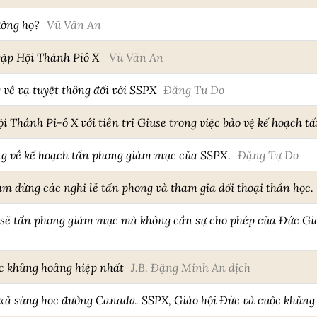
ưởng họ?
Vũ Văn An
gặp Hội Thánh Piô X
Vũ Văn An
 về vạ tuyệt thông đối với SSPX
Đặng Tự Do
 Thánh Pi-ô X với tiên tri Giuse trong việc bảo vệ kế hoạch 
g về kế hoạch tấn phong giám mục của SSPX.
Đặng Tự Do
m dừng các nghi lễ tấn phong và tham gia đối thoại thần học.
 sẽ tấn phong giám mục mà không cần sự cho phép của Đức Gi
c khủng hoảng hiệp nhất
J.B. Đặng Minh An dịch
 xả súng học đường Canada. SSPX, Giáo hội Đức và cuộc khủng