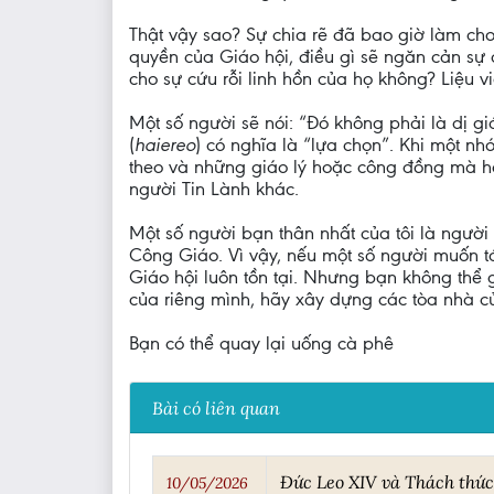
Thật vậy sao? Sự chia rẽ đã bao giờ làm cho
quyền của Giáo hội, điều gì sẽ ngăn cản sự 
cho sự cứu rỗi linh hồn của họ không? Liệu v
Một số người sẽ nói: “Đó không phải là dị gi
(
haiereo
) có nghĩa là “lựa chọn”. Khi một n
theo và những giáo lý hoặc công đồng mà họ
người Tin Lành khác.
Một số người bạn thân nhất của tôi là người
Công Giáo. Vì vậy, nếu một số người muốn tá
Giáo hội luôn tồn tại. Nhưng bạn không thể
của riêng mình, hãy xây dựng các tòa nhà c
Bạn có thể quay lại uống cà phê
Bài có liên quan
Đức Leo XIV và Thách thứ
10/05/2026