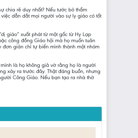
 sự chia rẽ duy nhất? Nếu tước bỏ thẩm
việc dẫn dắt mọi người vào sự ly giáo có tốt
 “dị giáo” xuất phát từ một gốc từ Hy Lạp
 hoặc công đồng Giáo hội mà họ muốn tuân
y đơn giản chỉ tự biến mình thành một nhóm
a mình là họ không giả vờ rằng họ là người
ừng xảy ra trước đây. Thật đáng buồn, nhưng
người Công Giáo. Nếu bạn tạo ra nhà thờ