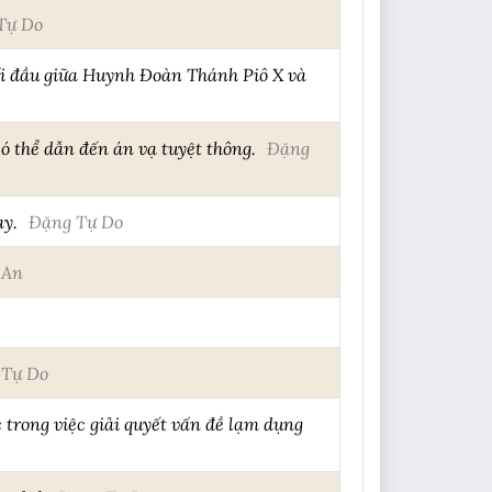
Tự Do
ối đầu giữa Huynh Đoàn Thánh Piô X và
 thể dẫn đến án vạ tuyệt thông.
Đặng
ay.
Đặng Tự Do
 An
 Tự Do
trong việc giải quyết vấn đề lạm dụng