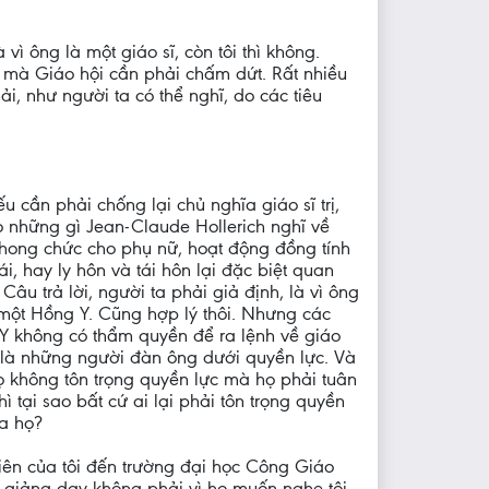
 ông là một giáo sĩ, còn tôi thì không.
ều mà Giáo hội cần phải chấm dứt. Rất nhiều
ải, như người ta có thể nghĩ, do các tiêu
u cần phải chống lại chủ nghĩa giáo sĩ trị,
o những gì Jean-Claude Hollerich nghĩ về
phong chức cho phụ nữ, hoạt động đồng tính
ái, hay ly hôn và tái hôn lại đặc biệt quan
 Câu trả lời, người ta phải giả định, là vì ông
 một Hồng Y. Cũng hợp lý thôi. Nhưng các
Y không có thẩm quyền để ra lệnh về giáo
ọ là những người đàn ông dưới quyền lực. Và
ọ không tôn trọng quyền lực mà họ phải tuân
thì tại sao bất cứ ai lại phải tôn trọng quyền
ủa họ?
iên của tôi đến trường đại học Công Giáo
i giảng dạy không phải vì họ muốn nghe tôi.