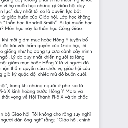
n vì họ muốn học những gì Giáo hội dạy.
 lực” duy nhất tôi có là quyền lực bắt
 từ giáo huấn của Giáo hội. Lớp học không
à “Thần học Randall Smith”. Ai lại muốn học
ứ? Môn học này là thần học Công Giáo.
y, khi một giám mục hoặc Hồng Y tuyên bố
ì đó trái với thẩm quyền của Giáo hội, thì
đó giống như họ đang tự cưa cành cây mình
gồi. Lý do duy nhất khiến người ta lắng
một giám mục hoặc Hồng Y là vì người đó
nhận thẩm quyền của chức vụ giáo hội của
g già kỳ quặc đội chiếc mũ đỏ buồn cười.
ội", trong khi những người ở phe kia là
Pi-ô X kinh hoàng trước Hồng Y Marx và
thất vọng về Hội Thánh Pi-ô X và tin chắc
àn bộ Giáo hội. Tôi không cho rằng suy nghĩ
 người đàn ông nghĩ rằng: “Giáo hội, chính