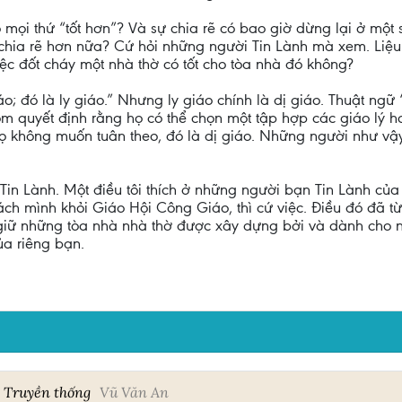
 mọi thứ “tốt hơn”? Và sự chia rẽ có bao giờ dừng lại ở một
chia rẽ hơn nữa? Cứ hỏi những người Tin Lành mà xem. Liệu 
iệc đốt cháy một nhà thờ có tốt cho tòa nhà đó không?
áo; đó là ly giáo.” Nhưng ly giáo chính là dị giáo. Thuật ngữ
hóm quyết định rằng họ có thể chọn một tập hợp các giáo lý
 không muốn tuân theo, đó là dị giáo. Những người như vậ
 Tin Lành. Một điều tôi thích ở những người bạn Tin Lành củ
ch mình khỏi Giáo Hội Công Giáo, thì cứ việc. Điều đó đã t
 giữ những tòa nhà nhà thờ được xây dựng bởi và dành cho 
ủa riêng bạn.
c Truyền thống
Vũ Văn An