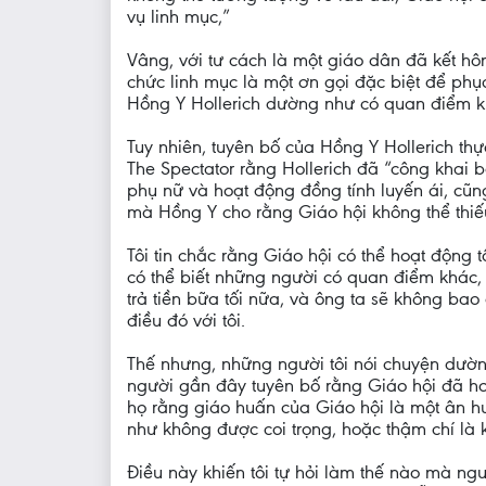
vụ linh mục,”
Vâng, với tư cách là một giáo dân đã kết hôn
chức linh mục là một ơn gọi đặc biệt để phụ
Hồng Y Hollerich dường như có quan điểm kh
Tuy nhiên, tuyên bố của Hồng Y Hollerich thự
The Spectator rằng Hollerich đã “công khai b
phụ nữ và hoạt động đồng tính luyến ái, cũn
mà Hồng Y cho rằng Giáo hội không thể thiế
Tôi tin chắc rằng Giáo hội có thể hoạt động 
có thể biết những người có quan điểm khác,
trả tiền bữa tối nữa, và ông ta sẽ không ba
điều đó với tôi.
Thế nhưng, những người tôi nói chuyện dườ
người gần đây tuyên bố rằng Giáo hội đã hoàn 
họ rằng giáo huấn của Giáo hội là một ân 
như không được coi trọng, hoặc thậm chí là 
Điều này khiến tôi tự hỏi làm thế nào mà ng