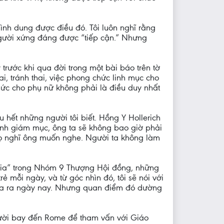
hình dung được điều đó. Tôi luôn nghĩ rằng
 người xứng đáng được “tiếp cận.” Nhưng
trước khi qua đời trong một bài báo trên tờ
i, tránh thai, việc phong chức linh mục cho
chức cho phụ nữ không phải là điều duy nhất
 hết những người tôi biết. Hồng Y Hollerich
ành giám mục, ông ta sẽ không bao giờ phải
 họ nghĩ ông muốn nghe. Người ta không làm
 gia” trong Nhóm 9 Thượng Hội đồng, những
ẻ mỗi ngày, và từ góc nhìn đó, tôi sẽ nói với
đưa ra ngày nay. Nhưng quan điểm đó dường
người bay đến Rome để tham vấn với Giáo