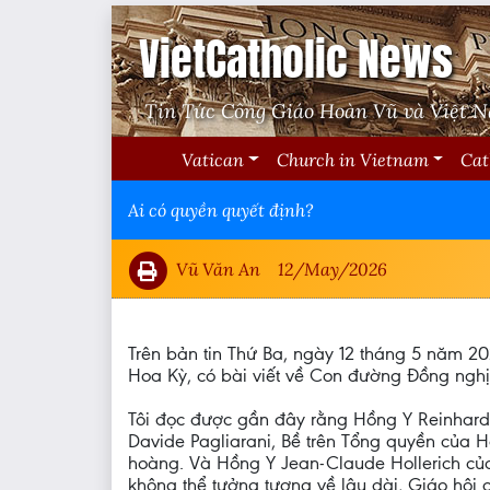
VietCatholic News
Tin Tức Công Giáo Hoàn Vũ và Việt 
Vatican
Church in Vietnam
Cat
Ai có quyền quyết định?
Vũ Văn An
12/May/2026
Trên bản tin Thứ Ba, ngày 12 tháng 5 năm 20
Hoa Kỳ, có bài viết về Con đường Đồng nghị
Tôi đọc được gần đây rằng Hồng Y Reinhard M
Davide Pagliarani, Bề trên Tổng quyền của 
hoàng. Và Hồng Y Jean-Claude Hollerich của 
không thể tưởng tượng về lâu dài, Giáo hội 