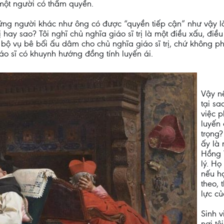
một người có thẩm quyền.
ng người khác như ông có được “quyền tiếp cận” như vậy là vì
 hay sao? Tôi nghĩ chủ nghĩa giáo sĩ trị là một điều xấu, đi
n bộ vụ bê bối ấu dâm cho chủ nghĩa giáo sĩ trị, chứ không ph
iáo sĩ có khuynh hướng đồng tính luyến ái.
Vậy nế
tại sa
việc 
luyến 
trọng?
ấy là
Hồng 
lý. H
nếu h
theo, 
lực c
Sinh v
nơi tô