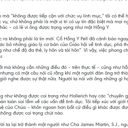
 mà “không được tiếp cận với chức vụ linh mục,” tôi có thể 
c vụ, chứ không phải là một vị trí có uy tín đặc biệt mà mọi
ác – có lẽ vì ông được trọng vọng như một Hồng Y.
c ra không phải là tin mới. Cố Hồng Y Pell đã cảnh báo ngay 
ác bỏ những giáo lý cơ bản của Giáo hội về tình dục, phá tha
g như chế độ đa thê, ly hôn và tái hôn”. Vì vậy, việc phong 
u.
tốt mà không cần những điều đó – trên thực tế – cũng như hầu
 nhưng có một câu nói cũ rằng khi một người đàn ông trở th
o giờ nghe được sự thật nữa. Người ta nói với ông những gì
ng như không được coi trọng như Hollerich hay các “chuyên
toàn sai lầm về các vấn đề tình dục. Tôi tiếp xúc với giới tr
huệ của Chúa – khôn ngoan hơn bất cứ điều gì khác được 
không được coi trọng chút nào.
ười ta lại trở thành một người như Cha James Martin, S.J., 