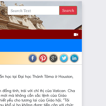
Search
hần học tại Đại học Thánh Tôma ờ Houston,
ng tính, trái với chỉ thị của Vatican. Cha
c mới mà không cần sắc lệnh của Giáo
ết yếu cho tương lai của Giáo hội; “Tôi
au khổ vì họ không được tiếp cận với chức