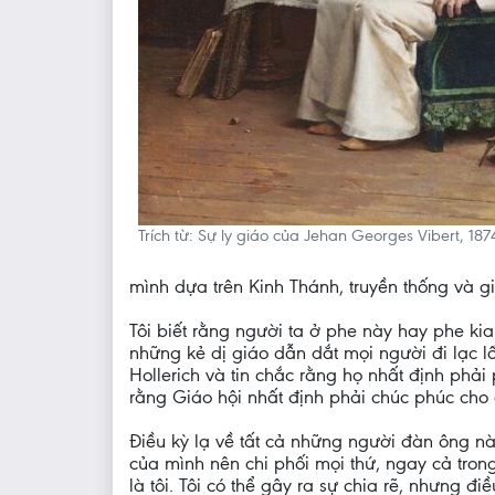
Trích từ: Sự ly giáo của Jehan Georges Vibert, 1
mình dựa trên Kinh Thánh, truyền thống và g
Tôi biết rằng người ta ở phe này hay phe kia
những kẻ dị giáo dẫn dắt mọi người đi lạc l
Hollerich và tin chắc rằng họ nhất định phả
rằng Giáo hội nhất định phải chúc phúc cho
Điều kỳ lạ về tất cả những người đàn ông nà
của mình nên chi phối mọi thứ, ngay cả tron
là tôi. Tôi có thể gây ra sự chia rẽ, nhưng đi