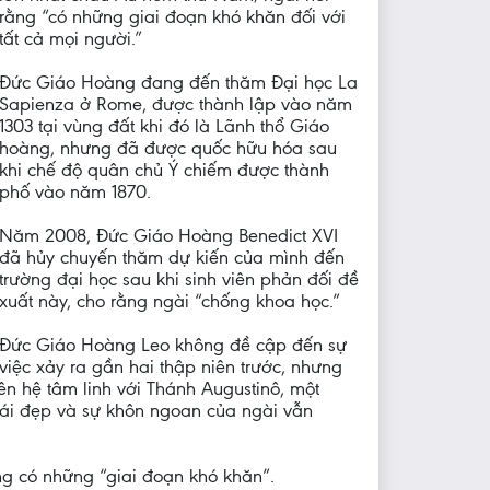
rằng “có những giai đoạn khó khăn đối với
tất cả mọi người.”
Đức Giáo Hoàng đang đến thăm Đại học La
Sapienza ở Rome, được thành lập vào năm
1303 tại vùng đất khi đó là Lãnh thổ Giáo
hoàng, nhưng đã được quốc hữu hóa sau
khi chế độ quân chủ Ý chiếm được thành
phố vào năm 1870.
Năm 2008, Đức Giáo Hoàng Benedict XVI
đã hủy chuyến thăm dự kiến của mình đến
trường đại học sau khi sinh viên phản đối đề
xuất này, cho rằng ngài “chống khoa học.”
Đức Giáo Hoàng Leo không đề cập đến sự
việc xảy ra gần hai thập niên trước, nhưng
ên hệ tâm linh với Thánh Augustinô, một
cái đẹp và sự khôn ngoan của ngài vẫn
ng có những “giai đoạn khó khăn”.