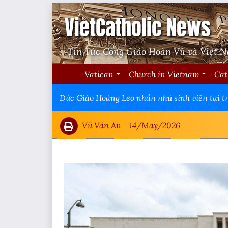
VietCatholic News
Tin Tức Công Giáo Hoàn Vũ và Việt 
Vatican
Church in Vietnam
Cat
Đức Giáo Hoàng Leo nhắn nhủ sinh viên tại trư
Vũ Văn An
14/May/2026