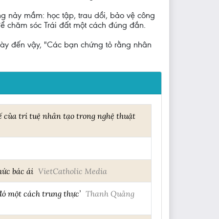
ng nảy mầm: học tập, trau dồi, bảo vệ công
 để chăm sóc Trái đất một cách đúng đắn.
 này đến vậy, "Các bạn chứng tỏ rằng nhân
của trí tuệ nhân tạo trong nghệ thuật
hức bác ái
VietCatholic Media
đó một cách trung thực’
Thanh Quảng