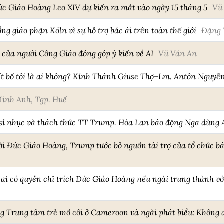
ức Giáo Hoàng Leo XIV dự kiến ra mắt vào ngày 15 tháng 5
Vũ
 giáo phận Köln vì sự hỗ trợ bác ái trên toàn thế giới
Đặng 
i của người Công Giáo đóng góp ý kiến về AI
Vũ Văn An
ết bố tôi là ai không? Kính Thánh Giuse Thợ–Lm. Antôn Nguyễ
inh Anh, Tgp. Huế
 sỉ nhục và thách thức TT Trump. Hòa Lan báo động Nga dùng 
ới Đức Giáo Hoàng, Trump tước bỏ nguồn tài trợ của tổ chức bá
ai có quyền chỉ trích Đức Giáo Hoàng nếu ngài trung thành v
 Trung tâm trẻ mồ côi ở Cameroon và ngài phát biểu: Không a