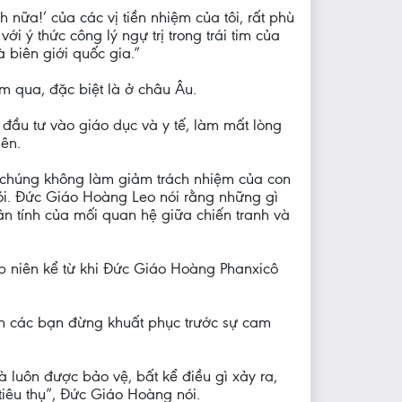
h nữa!’ của các vị tiền nhiệm của tôi, rất phù
i ý thức công lý ngự trị trong trái tim của
 biên giới quốc gia.”
ăm qua, đặc biệt là ở châu Âu.
 đầu tư vào giáo dục và y tế, làm mất lòng
iên.
để chúng không làm giảm trách nhiệm của con
nói. Đức Giáo Hoàng Leo nói rằng những gì
ân tính của mối quan hệ giữa chiến tranh và
p niên kể từ khi Đức Giáo Hoàng Phanxicô
ích các bạn đừng khuất phục trước sự cam
mà luôn được bảo vệ, bất kể điều gì xảy ra,
iêu thụ”, Đức Giáo Hoàng nói.