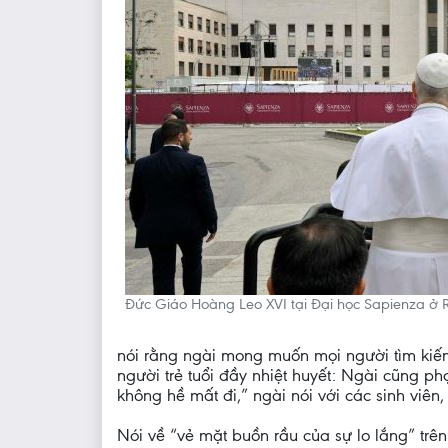
Đức Giáo Hoàng Leo XVI tại Đại học Sapienza ở R
nói rằng ngài mong muốn mọi người tìm kiếm 
người trẻ tuổi đầy nhiệt huyết: Ngài cũng
không hề mất đi,” ngài nói với các sinh viên
Nói về “vẻ mặt buồn rầu của sự lo lắng” trê