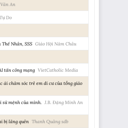
 Văn An
Tự Do
n Thế Nhân, SSS
Giáo Hội Năm Châu
AI tấn công mạng
VietCatholic Media
c ái chăm sóc trẻ em di cư của tổng giáo
ới sứ mệnh của mình.
J.B. Đặng Minh An
i bị lãng quên
Thanh Quảng sdb