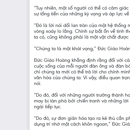
“Tuy nhiên, một số người có thể có cảm giá
sự tống tiền của những kỳ vọng và áp lực về t
“Đó là lời nói dối lan tràn của một hệ thốn
vòng xoáy lo lắng. Chính sự bất ổn về tinh 
ta có, cũng không phải là một vật chất được
“Chúng ta là một khát vọng,” Đức Giáo Hoàng
Đức Giáo Hoàng khẳng định rằng đối với các 
cuộc sống của mỗi người đàn ông và đàn bà. 
chỉ chúng ta mới có thể trả lời cho chính mì
văn hóa của chúng ta: Vì vậy, điều quan tr
nói.
“Do đó, đối với những người trưởng thành hơn
may bị tàn phá bởi chiến tranh và những lời l
ngài tiếp tục.
“Do đó, sự đơn giản hóa tạo ra kẻ thù cần p
dụng trí nhớ một cách khôn ngoan,” Đức Giá