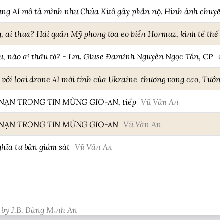
ng AI mô tả mình như Chúa Kitô gây phẫn nộ. Hình ảnh chuyế
, ai thua? Hải quân Mỹ phong tỏa eo biển Hormuz, kinh tế thế 
u, nào ai thấu tỏ? - Lm. Giuse Đaminh Nguyễn Ngọc Tân, CP
với loại drone AI mới tinh của Ukraine, thương vong cao, Tướn
ẠN TRONG TIN MỪNG GIO-AN, tiếp
Vũ Văn An
NẠN TRONG TIN MỪNG GIO-AN
Vũ Văn An
hĩa tư bản giám sát
Vũ Văn An
 by J.B. Đặng Minh An