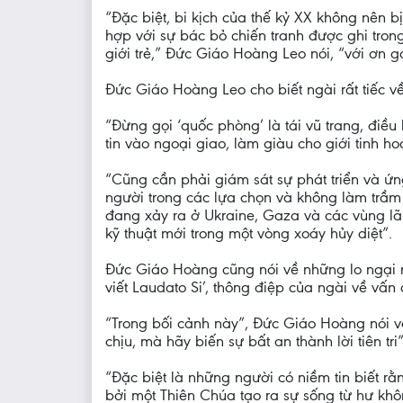
“Đặc biệt, bi kịch của thế kỷ XX không nên bị
hợp với sự bác bỏ chiến tranh được ghi trong 
giới trẻ,” Đức Giáo Hoàng Leo nói, “với ơn g
Đức Giáo Hoàng Leo cho biết ngài rất tiếc về
“Đừng gọi ‘quốc phòng’ là tái vũ trang, điề
tin vào ngoại giao, làm giàu cho giới tinh h
“Cũng cần phải giám sát sự phát triển và ứn
người trong các lựa chọn và không làm trầm 
đang xảy ra ở Ukraine, Gaza và các vùng lãn
kỹ thuật mới trong một vòng xoáy hủy diệt”.
Đức Giáo Hoàng cũng nói về những lo ngại m
viết Laudato Si’, thông điệp của ngài về vấn
“Trong bối cảnh này”, Đức Giáo Hoàng nói vớ
chịu, mà hãy biến sự bất an thành lời tiên tri”
“Đặc biệt là những người có niềm tin biết rằn
bởi một Thiên Chúa tạo ra sự sống từ hư kh