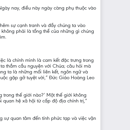
 Ngày nay, điều này ngày càng phụ thuộc vào
 thêm sự cạnh tranh và đẩy chúng ta vào
a không phải là tổng thể của những gì chúng
êm.
ệc là chính mình là cam kết đặc trưng trong
g ta thầm cầu nguyện với Chúa; câu hỏi mà
úng ta là những mối liên kết, ngôn ngữ và
 cuộc gặp gỡ tuyệt vời,” Đức Giáo Hoàng Leo
g trong thế giới nào?’ Một thế giới không
 quan hệ xã hội từ cấp độ địa chính trị,”
ng sự quan tâm đến tính phức tạp và việc vận