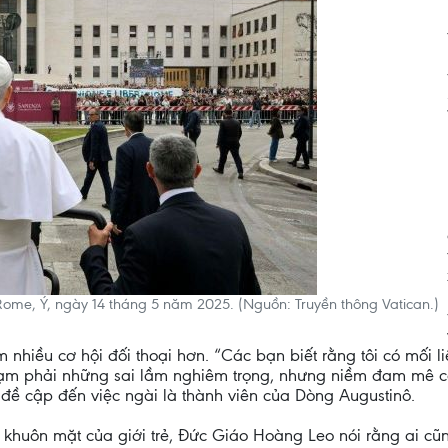
ome, Ý, ngày 14 tháng 5 năm 2025. (Nguồn: Truyền thông Vatican.)
nhiều cơ hội đối thoại hơn. “Các bạn biết rằng tôi có mối li
 phạm phải những sai lầm nghiêm trọng, nhưng niềm đam mê 
, đề cập đến việc ngài là thành viên của Dòng Augustinô.
n khuôn mặt của giới trẻ, Đức Giáo Hoàng Leo nói rằng ai cũ