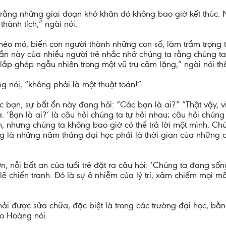
c rằng những giai đoạn khó khăn đó không bao giờ kết thúc.
hành tích,” ngài nói.
g méo mó, biến con người thành những con số, làm trầm trọng
thần này của nhiều người trẻ nhắc nhở chúng ta rằng chúng t
 lắp ghép ngẫu nhiên trong một vũ trụ câm lặng,” ngài nói th
 nói, “không phải là một thuật toán!”
bạn, sự bất ổn này đang hỏi: “Các bạn là ai?” “Thật vậy, vi
‘Bạn là ai?’ là câu hỏi chúng ta tự hỏi nhau; câu hỏi chún
nh, nhưng chúng ta không bao giờ có thể trả lời một mình. Ch
ọng là những năm tháng đại học phải là thời gian của những
, nỗi bất an của tuổi trẻ đặt ra câu hỏi: ‘Chúng ta đang sốn
ẽ chiến tranh. Đó là sự ô nhiễm của lý trí, xâm chiếm mọi mối
hải được sửa chữa, đặc biệt là trong các trường đại học, bằ
o Hoàng nói.