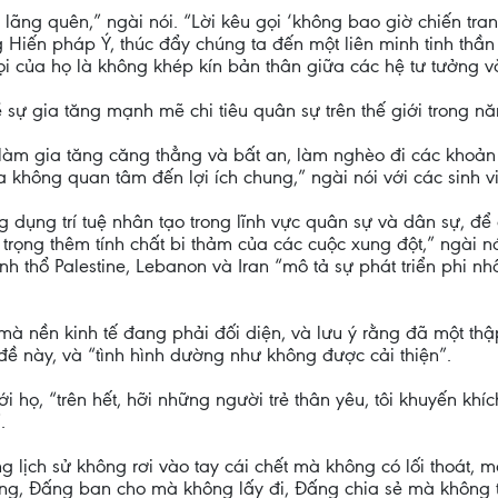
 lãng quên,” ngài nói. “Lời kêu gọi ‘không bao giờ chiến tran
Hiến pháp Ý, thúc đẩy chúng ta đến một liên minh tinh thần vớ
ọi của họ là không khép kín bản thân giữa các hệ tư tưởng và
 sự gia tăng mạnh mẽ chi tiêu quân sự trên thế giới trong n
u làm gia tăng căng thẳng và bất an, làm nghèo đi các khoản
oa không quan tâm đến lợi ích chung,” ngài nói với các sinh v
g dụng trí tuệ nhân tạo trong lĩnh vực quân sự và dân sự, 
trọng thêm tính chất bi thảm của các cuộc xung đột,” ngài 
h thổ Palestine, Lebanon và Iran “mô tả sự phát triển phi nh
à nền kinh tế đang phải đối diện, và lưu ý rằng đã một thậ
 đề này, và “tình hình dường như không được cải thiện”.
i họ, “trên hết, hỡi những người trẻ thân yêu, tôi khuyến kh
.
g lịch sử không rơi vào tay cái chết mà không có lối thoát, 
ông, Đấng ban cho mà không lấy đi, Đấng chia sẻ mà không t