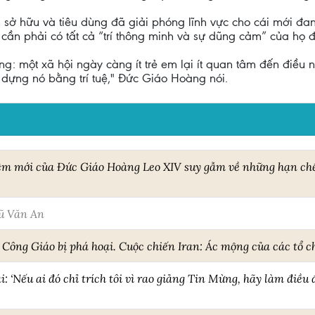
 sở hữu và tiêu dùng đã giải phóng lĩnh vực cho cái mới đa
 cần phải có tất cả “trí thông minh và sự dũng cảm” của họ
g: một xã hội ngày càng ít trẻ em lại ít quan tâm đến điều
y dựng nó bằng trí tuệ," Đức Giáo Hoàng nói.
ệm mới của Đức Giáo Hoàng Leo XIV suy gẫm về những hạn chế 
ũ Văn An
 Công Giáo bị phá hoại. Cuộc chiến Iran: Ác mộng của các tổ c
 ‘Nếu ai đó chỉ trích tôi vì rao giảng Tin Mừng, hãy làm điều 