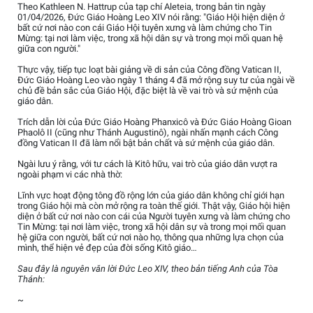
Theo Kathleen N. Hattrup của tạp chí Aleteia, trong bản tin ngày
01/04/2026, Đức Giáo Hoàng Leo XIV nói rằng: "Giáo Hội hiện diện ở
bất cứ nơi nào con cái Giáo Hội tuyên xưng và làm chứng cho Tin
Mừng: tại nơi làm việc, trong xã hội dân sự và trong mọi mối quan hệ
giữa con người."
Thực vậy, tiếp tục loạt bài giảng về di sản của Công đồng Vatican II,
Đức Giáo Hoàng Leo vào ngày 1 tháng 4 đã mở rộng suy tư của ngài về
chủ đề bản sắc của Giáo Hội, đặc biệt là về vai trò và sứ mệnh của
giáo dân.
Trích dẫn lời của Đức Giáo Hoàng Phanxicô và Đức Giáo Hoàng Gioan
Phaolô II (cũng như Thánh Augustinô), ngài nhấn mạnh cách Công
đồng Vatican II đã làm nổi bật bản chất và sứ mệnh của giáo dân.
Ngài lưu ý rằng, với tư cách là Kitô hữu, vai trò của giáo dân vượt ra
ngoài phạm vi các nhà thờ:
Lĩnh vực hoạt động tông đồ rộng lớn của giáo dân không chỉ giới hạn
trong Giáo hội mà còn mở rộng ra toàn thế giới. Thật vậy, Giáo hội hiện
diện ở bất cứ nơi nào con cái của Người tuyên xưng và làm chứng cho
Tin Mừng: tại nơi làm việc, trong xã hội dân sự và trong mọi mối quan
hệ giữa con người, bất cứ nơi nào họ, thông qua những lựa chọn của
mình, thể hiện vẻ đẹp của đời sống Kitô giáo…
Sau đây là nguyên văn lời Đức Leo XIV, theo bản tiếng Anh của Tòa
Thánh:
~