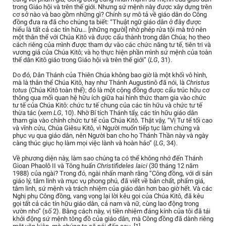
trong Giáo hội và trên thế giới. Nhưng sứ mệnh này được xây dựng trên
cơ sở nào và bao gồm những gì? Chính sự mô tả về giáo dân do Công
đồng đưa ra đã cho chúng ta biết: “Thuật ngữ giáo dân ở đây được
hiểu là tất cả các tín hữu… [những người] nhờ phép rửa tội mà trở nên
một thân thể với Chúa Kitô và được cấu thành trong dân Chúa; họ theo
cách riêng của mình được tham dự vào các chức năng tư tế, tiên tri và
vương giả của Chúa Kitô; và họ thực hiện phần mình sứ mệnh của toàn
thể dân Kitô giáo trong Giáo hội và trên thế giới” (
LG
, 31).
Do đó, Dân Thánh của Thiên Chúa không bao giờ là một khối vô hình,
mà là thân thể Chúa Kitô, hay như Thánh Augustinô đã nói, là
Christus
totus
(Chúa Kitô toàn thể); đó là một cộng đồng được cấu trúc hữu cơ
thông qua mối quan hệ hữu ích giữa hai hình thức tham gia vào chức
tư tế của Chúa Kitô: chức tư tế chung của các tín hữu và chức tư tế
thừa tác (xem
LG
, 10). Nhờ Bí tích Thánh tẩy, các tín hữu giáo dân
tham gia vào chính chức tư tế của Chúa Kitô. Thật vậy, “Vị Tư tế tối cao
và vĩnh cửu, Chúa Giêsu Kitô, vì Người muốn tiếp tục làm chứng và
phục vụ qua giáo dân, nên Người ban cho họ Thánh Thần này và ngày
càng thúc giục họ làm mọi việc lành và hoàn hảo” (
LG
, 34).
Về phương diện này, làm sao chúng ta có thể không nhớ đến Thánh
Gioan Phaolô II và Tông huấn
Christifideles laici
(30 tháng 12 năm
1988) của ngài? Trong đó, ngài nhấn mạnh rằng “Công đồng, với di sản
giáo lý, tâm linh và mục vụ phong phú, đã viết về bản chất, phẩm giá,
tâm linh, sứ mệnh và trách nhiệm của giáo dân hơn bao giờ hết. Và các
Nghị phụ Công đồng, vang vọng lại lời kêu gọi của Chúa Kitô, đã kêu
gọi tất cả các tín hữu giáo dân, cả nam và nữ, cùng lao động trong
vườn nho” (số 2). Bằng cách này, vị tiền nhiệm đáng kính của tôi đã tái
khởi động sứ mệnh tông đồ của giáo dân, mà Công đồng đã dành riêng