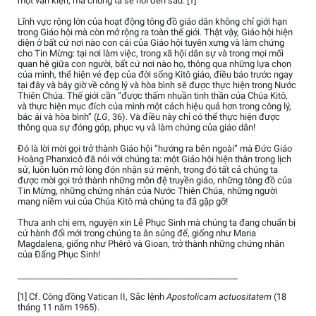
một văn kiện, mà chúng ta sẽ nói đến sau. [1]
Lĩnh vực rộng lớn của hoạt động tông đồ giáo dân không chỉ giới hạn
trong Giáo hội mà còn mở rộng ra toàn thế giới. Thật vậy, Giáo hội hiện
diện ở bất cứ nơi nào con cái của Giáo hội tuyên xưng và làm chứng
cho Tin Mừng: tại nơi làm việc, trong xã hội dân sự và trong mọi mối
quan hệ giữa con người, bất cứ nơi nào họ, thông qua những lựa chọn
của mình, thể hiện vẻ đẹp của đời sống Kitô giáo, điều báo trước ngay
tại đây và bây giờ về công lý và hòa bình sẽ được thực hiện trong Nước
Thiên Chúa. Thế giới cần “được thấm nhuần tinh thần của Chúa Kitô,
và thực hiện mục đích của mình một cách hiệu quả hơn trong công lý,
bác ái và hòa bình” (
LG
, 36). Và điều này chỉ có thể thực hiện được
thông qua sự đóng góp, phục vụ và làm chứng của giáo dân!
Đó là lời mời gọi trở thành Giáo hội “hướng ra bên ngoài” mà Đức Giáo
Hoàng Phanxicô đã nói với chúng ta: một Giáo hội hiện thân trong lịch
sử, luôn luôn mở lòng đón nhận sứ mệnh, trong đó tất cả chúng ta
được mời gọi trở thành những môn đệ truyền giáo, những tông đồ của
Tin Mừng, những chứng nhân của Nước Thiên Chúa, những người
mang niềm vui của Chúa Kitô mà chúng ta đã gặp gỡ!
Thưa anh chị em, nguyện xin Lễ Phục Sinh mà chúng ta đang chuẩn bị
cử hành đổi mới trong chúng ta ân sủng để, giống như Maria
Magdalena, giống như Phêrô và Gioan, trở thành những chứng nhân
của Đấng Phục Sinh!
____________________________________________________
[1] Cf. Công đồng Vatican II, Sắc lệnh
Apostolicam actuositatem
(18
tháng 11 năm 1965).