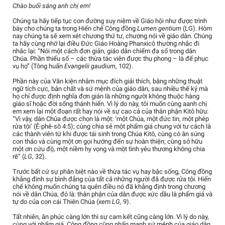
Chào buổi sáng anh chị em!
Chúng ta hãy tiếp tục con đường suy niệm về Giáo hội như được trình
bày cho chúng ta trong Hiến chế Công đồng
Lumen gentium
(LG). Hôm
nay chúng ta sẽ xem xét chương thứ tư, chương nói về giáo dân. Chúng
ta hãy cùng nhớ lại điều Đức Giáo Hoàng Phanxicô thường nhắc đi
nhắc lại: “Nói một cách đơn giản, giáo dân chiếm đa số trong dân
Chúa. Phần thiểu số – các thừa tác viên được thụ phong – là để phục
vụ họ” (Tông huấn
Evangelii gaudium
, 102).
Phần này của Văn kiện nhằm mục đích giải thích, bằng những thuật
ngữ tích cực, bản chất và sứ mệnh của giáo dân, sau nhiều thế kỷ mà
họ chỉ được định nghĩa đơn giản là những người không thuộc hàng
giáo sĩ hoặc đời sống thánh hiến. Vì lý do này, tôi muốn cùng aanh chị
em xem lại một đoạn rất hay nói về sự cao cả của thân phận Kitô hữu:
“Vì vậy, dân Chúa được chọn là một: ‘một Chúa, một đức tin, một phép
rửa tội’ (Ê-phê-sô 4:5); cùng chia sẻ một phẩm giá chung với tư cách là
các thành viên từ khi được tái sinh trong Chúa Kitô, cùng có ân sủng
con thảo và cùng một ơn gọi hướng đến sự hoàn thiện; cùng sở hữu
một ơn cứu độ, một niềm hy vọng và một tình yêu thương không chia
rẽ” (
LG
, 32).
Trước bất cứ sự phân biệt nào về thừa tác vụ hay bậc sống, Công đồng
khẳng định sự bình đẳng của tất cả những người đã được rửa tội. Hiến
chế không muốn chúng ta quên điều nó đã khẳng định trong chương
nói về dân Chúa, đó là: thân phận của dân được xức dầu là phẩm giá và
tự do của con cái Thiên Chúa (xem
LG
, 9).
Tất nhiên, ân phúc càng lớn thì sự cam kết cũng càng lớn. Vì lý do này,
cùng với phẩm giá, Công đồng cũng nhấn mạnh sứ mệnh của giáo dân