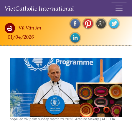
Bài Giáo lý Hàng tuần của Đức Leo XIV: suy ngẫm về sứ mệnh của chúng
VietCatholic International
ta trong thế giới
Vũ Văn An
01/04/2026
pope-leo-xiv-palm-sunday-march-29-2026. Antoine Mekary | ALETEIA