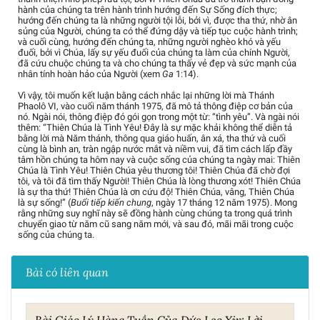
hành của chúng ta trên hành trình hướng đến Sự Sống đích thực;
hướng đến chúng ta là những người tội lỗi, bởi vì, được tha thứ, nhờ ân
sủng của Người, chúng ta có thể đứng dậy và tiếp tục cuộc hành trình;
và cuối cùng, hướng đến chúng ta, những người nghèo khó và yếu
đuối, bởi vì Chúa, lấy sự yếu đuối của chúng ta làm của chính Người,
đã cứu chuộc chúng ta và cho chúng ta thấy vẻ đẹp và sức mạnh của
nhân tính hoàn hảo của Người (xem
Ga
1:14).
Vì vậy, tôi muốn kết luận bằng cách nhắc lại những lời mà Thánh
Phaolô VI, vào cuối năm thánh 1975, đã mô tả thông điệp cơ bản của
nó. Ngài nói, thông điệp đó gói gọn trong một từ: “tình yêu”. Và ngài nói
thêm: “Thiên Chúa là Tình Yêu! Đây là sự mặc khải không thể diễn tả
bằng lời mà Năm thánh, thông qua giáo huấn, ân xá, tha thứ và cuối
cùng là bình an, tràn ngập nước mắt và niềm vui, đã tìm cách lấp đầy
tâm hồn chúng ta hôm nay và cuộc sống của chúng ta ngày mai: Thiên
Chúa là Tình Yêu! Thiên Chúa yêu thương tôi! Thiên Chúa đã chờ đợi
tôi, và tôi đã tìm thấy Người! Thiên Chúa là lòng thương xót! Thiên Chúa
là sự tha thứ! Thiên Chúa là ơn cứu độ! Thiên Chúa, vâng, Thiên Chúa
là sự sống!” (
Buổi tiếp kiến chung
, ngày 17 tháng 12 năm 1975). Mong
rằng những suy nghĩ này sẽ đồng hành cùng chúng ta trong quá trình
chuyển giao từ năm cũ sang năm mới, và sau đó, mãi mãi trong cuộc
sống của chúng ta.
Bài có liên quan
Bài Giáo Lý Hàng Tuần Của Đức Leo Xiv: Lời