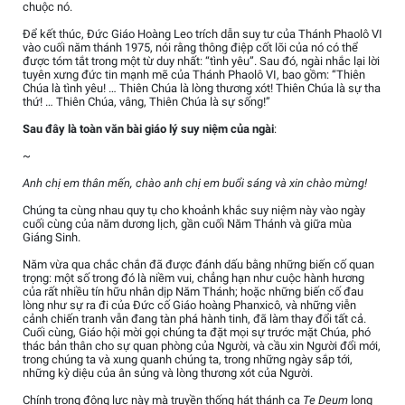
chuộc nó.
Để kết thúc, Đức Giáo Hoàng Leo trích dẫn suy tư của Thánh Phaolô VI
vào cuối năm thánh 1975, nói rằng thông điệp cốt lõi của nó có thể
được tóm tắt trong một từ duy nhất: “tình yêu”. Sau đó, ngài nhắc lại lời
tuyên xưng đức tin mạnh mẽ của Thánh Phaolô VI, bao gồm: “Thiên
Chúa là tình yêu! … Thiên Chúa là lòng thương xót! Thiên Chúa là sự tha
thứ! … Thiên Chúa, vâng, Thiên Chúa là sự sống!”
Sau đây là toàn văn bài giáo lý suy niệm của ngài
:
~
Anh chị em thân mến, chào anh chị em buổi sáng và xin chào mừng!
Chúng ta cùng nhau quy tụ cho khoảnh khắc suy niệm này vào ngày
cuối cùng của năm dương lịch, gần cuối Năm Thánh và giữa mùa
Giáng Sinh.
Năm vừa qua chắc chắn đã được đánh dấu bằng những biến cố quan
trọng: một số trong đó là niềm vui, chẳng hạn như cuộc hành hương
của rất nhiều tín hữu nhân dịp Năm Thánh; hoặc những biến cố đau
lòng như sự ra đi của Đức cố Giáo hoàng Phanxicô, và những viễn
cảnh chiến tranh vẫn đang tàn phá hành tinh, đã làm thay đổi tất cả.
Cuối cùng, Giáo hội mời gọi chúng ta đặt mọi sự trước mặt Chúa, phó
thác bản thân cho sự quan phòng của Người, và cầu xin Người đổi mới,
trong chúng ta và xung quanh chúng ta, trong những ngày sắp tới,
những kỳ diệu của ân sủng và lòng thương xót của Người.
Chính trong động lực này mà truyền thống hát thánh ca
Te Deum
long