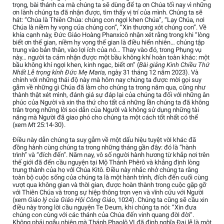
trọng, bài thánh ca mà chúng ta sẽ dùng để tạ ơn Chúa tối nay vì những
ơn lành chúng ta đã nhận được, tìm thấy vị trí của mình. Chúng ta sẽ
hát: “Chúa là Thiên Chúa: chúng con ngợi khen Chúa”, “Lạy Chúa, nơi
Chúa là niềm hy vọng của chúng con”, “Xin thương xót chúng con”. Về
khía cạnh này, Đức Giáo Hoàng Phanxicô nhận xét rằng trong khi “lòng
biết ơn thế gian, niềm hy vọng thế gian là điều hiển nhiên… chúng tập
trung vào bản thân, vào lợi ích của nó… Thay vào đó, trong Phụng vụ
này… người ta cảm nhận được một bầu không khí hoàn toàn khác: một
bầu không khí ngợi khen, kinh ngạc, biết ơn” (
Bài giảng Kinh Chiều Thứ
Nhất Lễ trọng kính Đức Mẹ Maria,
ngày 31 tháng 12 năm 2023). Và
chính với những thái độ này mà hôm nay chúng ta được mời gọi suy
gẫm về những gì Chúa đã làm cho chúng ta trong năm qua, cũng như
thành thật xét mình, đánh giá sự đáp lại của chúng ta đối với những ân
phúc của Người và xin tha thứ cho tất cả những lần chúng ta đã không
trân trọng những lời soi dẫn của Người và không sử dụng những tài
năng mà Người đã giao phó cho chúng ta một cách tốt nhất có thể
(xem
Mt
25:14-30).
Điều này dẫn chúng ta suy gẫm về một dấu hiệu tuyệt vời khác đã
đồng hành cùng chúng ta trong những tháng gần đây: đó là “hành
trình” và “đích đến”. Năm nay, vô số người hành hương từ khắp nơi trên
thế giới đã đến cầu nguyện tại Mộ Thánh Phêrô và khẳng định lòng
trung thành của họ với Chúa Kitô. Điều này nhắc nhở chúng ta rằng
toàn bộ cuộc sống của chúng ta là một hành trình, đích đến cuối cùng
vượt qua không gian và thời gian, được hoàn thành trong cuộc gặp gỡ
với Thiên Chúa và trong sự hiệp thông trọn vẹn và vĩnh cửu với Người
(xem
Giáo lý của Giáo Hội Công Giáo
, 1024). Chúng ta cũng sẽ cầu xin
điều này trong lời cầu nguyện Te Deum, khi chúng ta nói: “Xin đưa
chúng con cùng với các thánh của Chúa đến vinh quang đời đời”.
Không phải ngẫu nhiên mà Thánh Phaolô VI đã định nghĩa Đại lễ là một