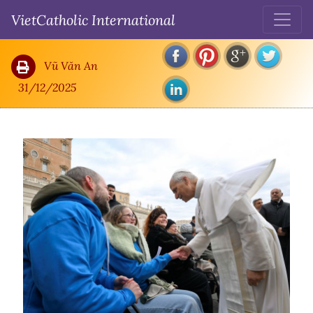
Đức Giáo Hoàng Leo XIV kết thúc năm 2025 bằng lời kêu gọi các tín hữu
VietCatholic International
Công Giáo tự xét lương tâm và phó thác năm mới cho Chúa.
Vũ Văn An
31/12/2025