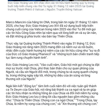
Đức Giáo Hoàng Leo XIV chào đón các tín hữu hành hương quy tụ trong
buổi tiếp kiến chung vào thứ Tư ngày 31 tháng 12 năm 2025 tại Quảng
trường Thánh Phêrô ở Vatican. | Nguồn: Truyền thông Vatican
Marco Mancini của hãng tin CNA, trong bản tin ngày 31 tháng 12 năm
2025, cho hay: Đức Giáo Hoàng Leo XIV đã sử dụng buổi tiếp kiến
chung cuối cùng của Vatican trong năm 2025 vào thứ Tư để mời gọi
các tín hữu Công Giáo nhìn lại năm qua với lòng biết ơn và sự ăn năn,
và đặt những gì phía trước vào bàn tay Thiên Chúa.
Thực vậy, tại Quảng trường Thánh Phêrô vào ngày 31 tháng 12, Đức
Giáo Hoàng nói rằng năm 2025 mang đến cả niềm vui và nỗi buồn,
nhắc đến cuộc hành hương kỷ niệm của các tín hữu cũng như “sự ra đi
của Đức cố Giáo Hoàng Phanxicô” và “những kịch bản chiến tranh tiếp
tục làm rung chuyển hành tinh”.
Đức Giáo Hoàng Leo nói, “Vào cuối năm, Giáo hội mời gọi chúng ta đặt
mọi sự trước mặt Chúa, phó thác bản thân cho sự quan phòng của
Người, và cầu xin Người đổi mới, trong chúng ta và xung quanh chúng
ta, trong những ngày sắp tới, những kỳ diệu của ân sủng và lòng
thương xót của Người.”
Ngài liên kết “động lực” tâm linh cuối năm đó với việc tuân giữ thánh
ca
Te Deum
của Giáo hội, nói rằng bài thánh ca ca ngợi và tạ ơn giúp
các tín hữu nhận ra những hồng ân của Chúa và đổi mới niềm hy vọng.
Đức Giáo Hoàng Leo lưu ý rằng lời cầu nguyện bao gồm những câu
như: “Chúa là Thiên Chúa: Chúng con ca ngợi Chúa,” “Trong Chúa, lạy
Chúa, là niềm hy vọng của chúng con,” và “Xin thương xót chúng con.”