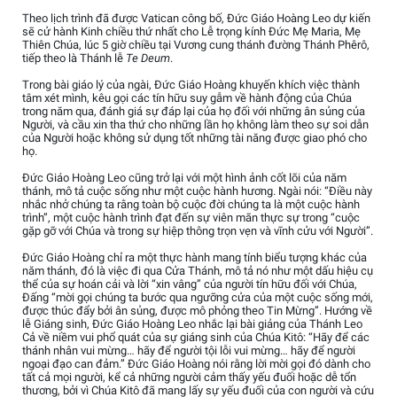
Theo lịch trình đã được Vatican công bố, Đức Giáo Hoàng Leo dự kiến
sẽ cử hành Kinh chiều thứ nhất cho Lễ trọng kính Đức Mẹ Maria, Mẹ
Thiên Chúa, lúc 5 giờ chiều tại Vương cung thánh đường Thánh Phêrô,
tiếp theo là Thánh lễ
Te Deum
.
Trong bài giáo lý của ngài, Đức Giáo Hoàng khuyến khích việc thành
tâm xét mình, kêu gọi các tín hữu suy gẫm về hành động của Chúa
trong năm qua, đánh giá sự đáp lại của họ đối với những ân sủng của
Người, và cầu xin tha thứ cho những lần họ không làm theo sự soi dẫn
của Người hoặc không sử dụng tốt những tài năng được giao phó cho
họ.
Đức Giáo Hoàng Leo cũng trở lại với một hình ảnh cốt lõi của năm
thánh, mô tả cuộc sống như một cuộc hành hương. Ngài nói: “Điều này
nhắc nhở chúng ta rằng toàn bộ cuộc đời chúng ta là một cuộc hành
trình”, một cuộc hành trình đạt đến sự viên mãn thực sự trong “cuộc
gặp gỡ với Chúa và trong sự hiệp thông trọn vẹn và vĩnh cửu với Người”.
Đức Giáo Hoàng chỉ ra một thực hành mang tính biểu tượng khác của
năm thánh, đó là việc đi qua Cửa Thánh, mô tả nó như một dấu hiệu cụ
thể của sự hoán cải và lời “xin vâng” của người tín hữu đối với Chúa,
Đấng “mời gọi chúng ta bước qua ngưỡng cửa của một cuộc sống mới,
được thúc đẩy bởi ân sủng, được mô phỏng theo Tin Mừng”. Hướng về
lễ Giáng sinh, Đức Giáo Hoàng Leo nhắc lại bài giảng của Thánh Leo
Cả về niềm vui phổ quát của sự giáng sinh của Chúa Kitô: “Hãy để các
thánh nhân vui mừng… hãy để người tội lỗi vui mừng… hãy để người
ngoại đạo can đảm.” Đức Giáo Hoàng nói rằng lời mời gọi đó dành cho
tất cả mọi người, kể cả những người cảm thấy yếu đuối hoặc dễ tổn
thương, bởi vì Chúa Kitô đã mang lấy sự yếu đuối của con người và cứu