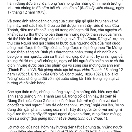
hành động đức tin vĩ đại trong “sự mong đợi những định mệnh tương
lai… mà chúng ta đã nếm trải và… chuẩn bị” (
Buổi tiếp kiến chung
, ngày
17 tháng 12 năm 1975).
Và trong ánh sáng cánh chung của cuộc gặp gỡ giữa hữu hạn và vô
hạn này, một dấu hiệu thứ ba có thể được nhìn thấy: việc đi qua Cửa
Thánh, điều mà rất nhiều người trong chúng ta đã làm, cầu nguyện và
khẩn cầu sự tha thứ cho bản thân và những người thân yêu của mình.
Nó thể hiện lời “xin vâng” của chúng ta với Thiên Chúa, Đấng với sự tha
thứ của Người mời gọi chúng ta bước qua ngưỡng cửa của một cuộc
sống mới, được thúc đẩy bởi ân sủng, được mô phỏng theo Tin Mừng,
được thắp sáng bởi “tình yêu thương tha nhân, trong định nghĩa đó…
bao gồm mọi người… cần sự thấu hiểu, giúp đỡ, an ủi, hy sinh, ngay cả
khi người đó xa lạ với chúng ta, ngay cả khi người đó phiền phức và thù
địch, nhưng được ban cho phẩm giá vô song của một người anh em”
(Thánh Phaolô VI,
Bài giảng nhân dịp bế mạc Năm Thánh
, 25 tháng 12
năm 1975; cf.
Giáo lý của Giáo Hội Công Giáo
, 1826-1827). Đó là lời
“vâng” của chúng ta đối với một cuộc sống tận hiến trong hiện tại và
hướng về cõi vĩnh hằng.
Các bạn thân mến, chúng ta cùng suy niệm những dấu hiệu này dưới
ánh sáng Giáng Sinh. Thánh Lêô Cả, trong bối cảnh này, đã xem lễ
Giáng Sinh của Chúa Giêsu như là lời loan báo về một niềm vui dành
cho tất cả mọi người: “Hãy để các thánh vui mừng,” ngài kêu lên, “vì họ
đang đến gần phần thưởng của mình; hãy để người tội lỗi vui mừng, vì
họ được tha thứ; hãy để người ngoại đạo can đảm, vì họ được mời gọi
đến sự sống” (
Bài giảng thứ nhất về Giáng Sinh của Chúa
, 1).
Lời mời gọi của ngài hôm nay hướng đến tất cả chúng ta, những người
thánh thiện nhờ phép rửa tội, bởi vì Thiên Chúa đã trở thành bạn đồng