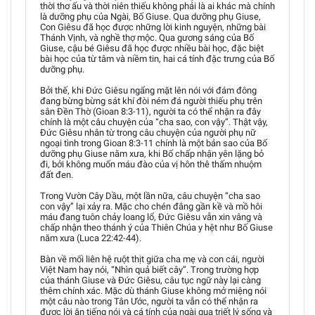
thời thơ ấu và thời niên thiếu không phải là ai khác mà chính
là dưỡng phụ của Ngài, Bố Giuse. Qua dưỡng phụ Giuse,
Con Giêsu đã học được những lời kinh nguyện, những bài
Thánh Vịnh, và nghề thợ mộc. Qua gương sáng của Bố
Giuse, cậu bé Giêsu đã học được nhiều bài học, đặc biệt
bài học của từ tâm và niềm tin, hai cá tính đặc trưng của Bố
dưỡng phụ.
Bởi thế, khi Đức Giêsu ngẩng mặt lên nói với đám đông
đang bừng bừng sát khí đòi ném đá người thiếu phụ trên
sân Đền Thờ (Gioan 8:3-11), người ta có thể nhận ra đây
chính là một câu chuyện của “cha sao, con vậy”. Thật vậy,
Đức Giêsu nhân từ trong câu chuyện của người phụ nữ
ngoại tình trong Gioan 8:3-11 chính là một bản sao của Bố
dưỡng phụ Giuse năm xưa, khi Bố chấp nhận yên lặng bỏ
đi, bởi không muốn máu đào của vị hôn thê thấm nhuộm
đất đen.
Trong Vườn Cây Dầu, một lần nữa, câu chuyện “cha sao
con vậy” lại xảy ra. Mặc cho chén đắng gần kề và mồ hôi
máu đang tuôn chảy loang lổ, Đức Giêsu vẫn xin vâng và
chấp nhận theo thánh ý của Thiên Chúa y hệt như Bố Giuse
năm xưa (Luca 22:42-44).
Bàn về mối liên hệ ruột thịt giữa cha mẹ và con cái, người
Việt Nam hay nói, “Nhìn quả biết cây”. Trong trường hợp
của thánh Giuse và Đức Giêsu, câu tục ngữ này lại càng
thêm chính xác. Mặc dù thánh Giuse không mở miệng nói
một câu nào trong Tân Ước, người ta vẫn có thể nhận ra
được lời ăn tiếng nói và cá tính của ngài qua triết lý sống và