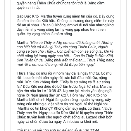
quyền năng Thiên Chúa chúng ta tôn thờ là Đấng cầm
quyền sinh tử.
Gặp Đức Kitô, Martha tuyên xưng niềm tin của cô. Đây cũng
là niềm tin của Kitô hữu. Chúng ta thường dùng niềm tin này
để an ủi nhau. Lời an ủi không làm vơi đi nỗi sầu nhưng khơi
dậy niềm hy vọng sống lại, hy vọng gặp nhau trên thiên
quốc. Hy vọng chính là mầm sống.
Martha:
‘Nếu có Thầy ở đây, em con đã không chết. Nhưng
con biết bất cứ điều gì Thầy xin cùng Thiên Chúa, Người
cũng sẽ ban cho Thầy.... Con biết em con sẽ sống lại, khi kẻ
chết sống lại trong ngày sau hết.... Con tin Thầy là Đức Kitô,
Con Thiên Chúa, Đấng phải đến thế gian.... Thưa Thầy, nặng
mùi rồi vì em con ở trong mồ đã được bốn ngày.’
Thưa Thầy, có mùi rồi vì hôm nay đã là ngày thứ tư. Có mùi
rồi. Lazarô chết bốn ngày rồi; xác bắt đầu thối rữa, nặng
mùi. Đức Kitô khẳng định.
‘Thầy là sự sống và là sự sống
lại.’
Đức Kitô nói điều đó bởi lần trước Ngài tới nhà, Martha
bận rộn nấu ăn Lc 10:38-42. Ngược lại, Maria yên lặng ngồi
nghe lời Ngài giảng dậy Gn 6:27. Hôm nay Đức Kitô cho
Martha biết chính Ngài là nguồn sống, nguồn hy vọng, cậy
trông của những ai đặt niềm tin nơi Ngài. Vì thế Ngài hỏi.
‘Martha có tin không?’ Không cần suy nghĩ, cô thưa.
‘Thưa
Thầy con tin.’
Ngay sau đó Đức Kitô tỏ lộ quyền phép Thiên
Chúa: truyền lệnh cho người chết sống lại. Lazarô chết bốn
ngày và chôn được ba ngày. Anh bước ra khỏi mồ.
‘Cởi khăn và vải cho anh ấy, để anh ấy đi.’ Gn 11:44