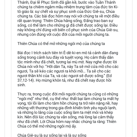
Thánh, Đại lễ Phục Sinh đã gần kề, bước vào Tuần Thánh
chúng ta chiêm ngắm mầu nhiệm trung tâm của đức tin Ki-
tô giáo là: sự chết và sự phục sinh của Đức Giê-su, Chúa
chúng ta. Các bài đọc hôm nay nói với chúng ta về một điều
rất quan trọng: Thiên Chúa hằng sống, Đấng trao ban sự
sống, có thể làm cho những gì đã chết được sống lại. Điều
này không chỉ đúng với biến cố phục sinh của Chúa Giê-su,
nhưng còn đúng với cuộc đời của mỗi người chúng ta.
Thiên Chúa có thể mở những ngôi mộ của chúng ta
Bài đọc I trích sách tiên tri Ê-dê-ki-en mô tả cảnh dân đang
sống trong cảnh lưu đày và tuyệt vọng. Họ cảm thấy dân
tộc mình như đã chết, tương lai mù mịt. Nay nghe được lời
Chúa nói với họ: “Hỡi dân Ta, này Ta sẽ mở cửa mồ cho các
ngươi, Ta sẽ kéo các ngươi ra khỏi mồ… Ta sẽ cho các
ngươi thần khí của Ta, và các ngươi sẽ được sống.” (Ed
37,12-14). Họ mừng khôn tả, như đã chết nay được hồi
sinh.
Thực ra, trong cuộc đời mỗi người chúng ta cũng có những
“ngôi mộ” như thế, cụ thể như: thất bại làm chúng ta mất hy
vọng, tội lỗi làm cho tâm hồn chúng ta trở nên nặng nề, hay
những vết thương trong gia đình khiến tình yêu nguội lạnh,
và những lo lắng của cuộc sống làm ta mệt mỏi và khép
kín. Nên đôi lúc chúng ta vẫn sống, mà lòng lại cảm thấy
như đã chết. Lời Chúa hôm nay nhắc chúng ta rằng: Thiên
Chúa có thể mở những ngôi mộ ấy.
Chúa Giê-su là sự sống lại và là sự sống