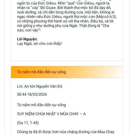
ngôn từ của Đức Giêsu. Nhìn “quả” Con Giêsu, người ta
nhận ra “cây” Bố Giuse. Bởi thánh thợ mộc bố đã dạy dỗ,
nuôi dưỡng, và chỉ dẫn từng đường cưa, mũi tiện, không ai
ngạc nhiên nếu Đức Giêsu, người thợ mộc con (Máccô 6:3),
có những phương thế hành xử với tha nhân, điệu bộ, và lời
nói giống y như dưỡng phụ của Ngài. Thật đúng là “Cha
sao, con vậy”!
Lời Nguyện:
Lạy Ngài, xin cho con thấy!
Từ nấm mồ đẫn đến sự sống
Lm. An-tôn Nguyễn Văn Độ
00:44 18/03/2026
Từ nấm mồ đẫn đến sự sống
SUY NIỆM CHÚA NHẬT V MÙA CHAY – A
(Ga 11, 1-45)
Chúng ta đã đi được hơn nửa chặng đường của Mùa Chay