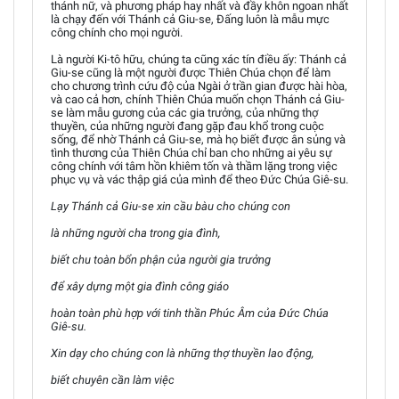
thánh nữ, và phương pháp hay nhất và đầy khôn ngoan nhất
là chạy đến với Thánh cả Giu-se, Đấng luôn là mẫu mực
công chính cho mọi người.
Là người Ki-tô hữu, chúng ta cũng xác tín điều ấy: Thánh cả
Giu-se cũng là một người được Thiên Chúa chọn để làm
cho chương trình cứu độ của Ngài ở trần gian được hài hòa,
và cao cả hơn, chính Thiên Chúa muốn chọn Thánh cả Giu-
se làm mẫu gương của các gia trưởng, của những thợ
thuyền, của những người đang gặp đau khổ trong cuộc
sống, để nhờ Thánh cả Giu-se, mà họ biết được ân sủng và
tình thương của Thiên Chúa chỉ ban cho những ai yêu sự
công chính với tâm hồn khiêm tốn và thầm lặng trong việc
phục vụ và vác thập giá của mình để theo Đức Chúa Giê-su.
Lạy Thánh cả Giu-se xin cầu bàu cho chúng con
là những người cha trong gia đình,
biết chu toàn bổn phận của người gia trưởng
để xây dựng một gia đình công giáo
hoàn toàn phù hợp với tinh thần Phúc Âm của Đức Chúa
Giê-su.
Xin dạy cho chúng con là những thợ thuyền lao động,
biết chuyên cần làm việc