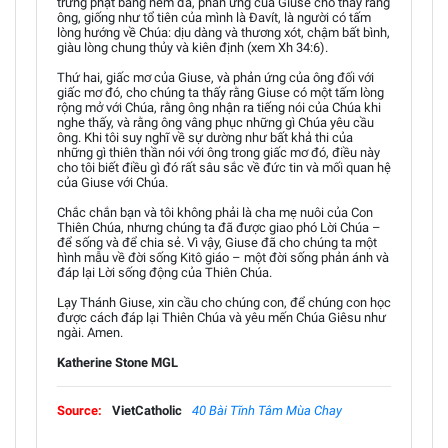
trừng phạt bằng ném đá, phản ứng của Giuse cho thấy rằng
ông, giống như tổ tiên của mình là Đavít, là người có tấm
lòng hướng về Chúa: dịu dàng và thương xót, chậm bất bình,
giàu lòng chung thủy và kiên định (xem Xh 34:6).
Thứ hai, giấc mơ của Giuse, và phản ứng của ông đối với
giấc mơ đó, cho chúng ta thấy rằng Giuse có một tấm lòng
rộng mở với Chúa, rằng ông nhận ra tiếng nói của Chúa khi
nghe thấy, và rằng ông vâng phục những gì Chúa yêu cầu
ông. Khi tôi suy nghĩ về sự dường như bất khả thi của
những gì thiên thần nói với ông trong giấc mơ đó, điều này
cho tôi biết điều gì đó rất sâu sắc về đức tin và mối quan hệ
của Giuse với Chúa.
Chắc chắn bạn và tôi không phải là cha mẹ nuôi của Con
Thiên Chúa, nhưng chúng ta đã được giao phó Lời Chúa –
để sống và để chia sẻ. Vì vậy, Giuse đã cho chúng ta một
hình mẫu về đời sống Kitô giáo – một đời sống phản ánh và
đáp lại Lời sống động của Thiên Chúa.
Lạy Thánh Giuse, xin cầu cho chúng con, để chúng con học
được cách đáp lại Thiên Chúa và yêu mến Chúa Giêsu như
ngài. Amen.
Katherine Stone MGL
Source:
VietCatholic
40 Bài Tĩnh Tâm Mùa Chay