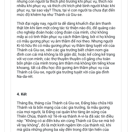
nhưng con người ta thích phô trương khi phục vụ, thích nói
nhiều khi phục vụ, và thích chỉ trích phê bình người khác khi
phục vụ, tại sao vậy? Thưa, tại vì con người ta chưa đạt đến
mức độ khiêm hạ như Thánh cả Giu-se.
Thời đại ngày nay, người ta dễ dàng khuếch đại âm thanh
thật lớn khi làm một công tác từ thiện nào đó, để quảng cáo
cho nghiệp đoàn hoặc cộng đoàn của mình, chứ không
mấy ai có tinh thần phục vụ cách thầm lặng, bởi vì họ không
có mẫu gương phục vụ âm thầm để noi theo. Nhưng người
Ki-tô hữu thì có mẫu gương phục vụ thầm lặng tuyệt vời của
Thánh cả Giu-se, nên các gia trưởng biết chăm nom gia
đình con cái mà không la lối giận dữ, hoặc kể công kể trạng
với vợ con mình; các thợ thuyền thuyền cố gắng chu toàn
bổn phận của mình trong âm thầm mà không lớn tiếng khoe
khoang, tất cả đều học đòi gương âm thầm phục vụ của
Thánh cả Giu-se, người gia trưởng tuyệt vời của gia đình
Na-da-rét.
4. Kết
Tháng Ba, tháng của Thánh cả Giu-se, Đấng bàu chữa Hội
Thánh và là bổn mạng của các gia trưởng, là mẫu gương
của mọi người, là Đấng cai quản kho tàng ân sủng của
Thiên Chúa, thánh nữ Tê-rê-xa thành A-vi-la đã xác tín điều
này: “Không có ai đến kêu xin cùng Thánh cả Giu-se mà trở
về tay không”, đó là một kinh ngiệm lớn của thánh nữ, khi
mà giữa những phong ba xảy đến trong đời tận hiến của