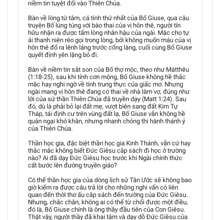
niềm tin tuyệt đối vào Thiên Chúa.
Bàn về lòng từ tâm, cá tính thứ nhất của Bố Giuse, qua câu
truyện Bố lúng túng với bào thai của vị hôn thê, người tín
hữu nhận ra được tấm lòng nhân hậu của ngài. Mặc cho tự
ái thanh niên réo gọi trong lòng, bởi không muốn máu của vị
hôn thê đổ ra lênh láng trước cổng làng, cuối cùng Bố Giuse
quyết định yên lặng bỏ đi.
Bàn về niềm tin sắt son của Bố thợ mộc, theo như Mátthêu
(1:18-25), sau khi tỉnh cơn mộng, Bố Giuse không hề thắc
mắc hay nghi ngờ về tính trung thực của giấc mơ. Nhưng
ngài mang vị hôn thê đang có thai về nhà làm vợ, đúng như
lời của sứ thần Thiên Chúa đã truyền dạy (Matt 1:24). Sau
đó, dù là phải bỏ lại đất mẹ, vượt biên sang đất Kim Tự
Tháp, tái định cư trên vùng đất lạ, Bố Giuse vẫn không hề
quản ngại khó khăn, nhưng nhanh chóng thi hành thánh ý
của Thiên Chúa.
Thần học gia, đặc biệt thần học gia Kinh Thánh, vẫn cứ hay
thắc mắc không biết Đức Giêsu cắp sách đi học ở trường
nào? Ai đã dạy Đức Giêsu học trước khi Ngài chính thức
cất bước lên đường truyền giáo?
Có thể thần học gia của dòng lịch sử Tân Ước sẽ không bao
giờ kiếm ra được câu trả lời cho những nghi vấn có liên
quan đến thời thơ ấu cắp sách đến trường của Đức Giêsu.
Nhưng, chắc chắn, không ai có thể từ chối được một điều,
đó là, Bố Giuse chính là ông thầy đầu tiên của Con Giêsu.
Thật vậy, người thầy đã khai tâm và dạy dỗ Đức Giêsu của