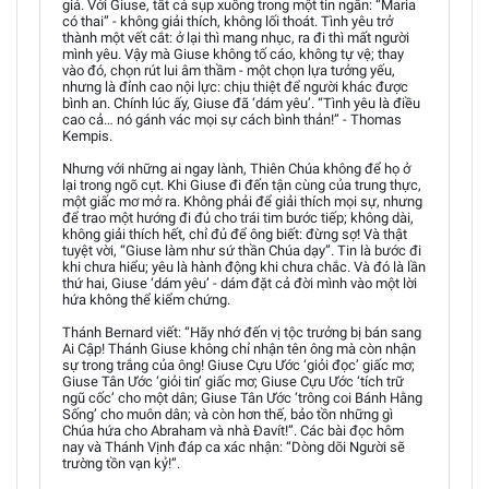
giá. Với Giuse, tất cả sụp xuống trong một tin ngắn: “Maria
có thai” - không giải thích, không lối thoát. Tình yêu trở
thành một vết cắt: ở lại thì mang nhục, ra đi thì mất người
mình yêu. Vậy mà Giuse không tố cáo, không tự vệ; thay
vào đó, chọn rút lui âm thầm - một chọn lựa tưởng yếu,
nhưng là đỉnh cao nội lực: chịu thiệt để người khác được
bình an. Chính lúc ấy, Giuse đã ‘dám yêu’. “Tình yêu là điều
cao cả… nó gánh vác mọi sự cách bình thản!” - Thomas
Kempis.
Nhưng với những ai ngay lành, Thiên Chúa không để họ ở
lại trong ngõ cụt. Khi Giuse đi đến tận cùng của trung thực,
một giấc mơ mở ra. Không phải để giải thích mọi sự, nhưng
để trao một hướng đi đủ cho trái tim bước tiếp; không dài,
không giải thích hết, chỉ đủ để ông biết: đừng sợ! Và thật
tuyệt vời, “Giuse làm như sứ thần Chúa dạy”. Tin là bước đi
khi chưa hiểu; yêu là hành động khi chưa chắc. Và đó là lần
thứ hai, Giuse ‘dám yêu’ - dám đặt cả đời mình vào một lời
hứa không thể kiểm chứng.
Thánh Bernard viết: “Hãy nhớ đến vị tộc trưởng bị bán sang
Ai Cập! Thánh Giuse không chỉ nhận tên ông mà còn nhận
sự trong trắng của ông! Giuse Cựu Ước ‘giỏi đọc’ giấc mơ;
Giuse Tân Ước ‘giỏi tin’ giấc mơ; Giuse Cựu Ước ‘tích trữ
ngũ cốc’ cho một dân; Giuse Tân Ước ‘trông coi Bánh Hằng
Sống’ cho muôn dân; và còn hơn thế, bảo tồn những gì
Chúa hứa cho Abraham và nhà Đavít!”. Các bài đọc hôm
nay và Thánh Vịnh đáp ca xác nhận: “Dòng dõi Người sẽ
trường tồn vạn kỷ!”.