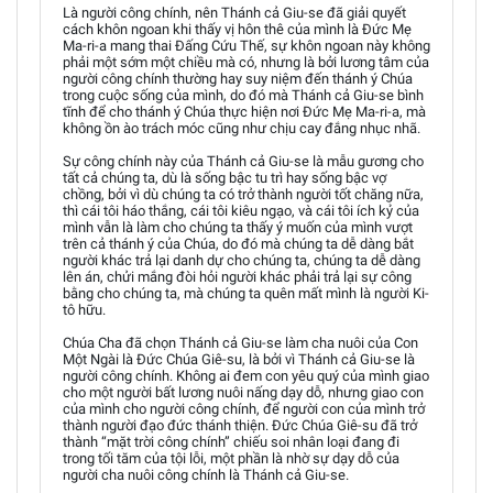
Là người công chính, nên Thánh cả Giu-se đã giải quyết
cách khôn ngoan khi thấy vị hôn thê của mình là Đức Mẹ
Ma-ri-a mang thai Đấng Cứu Thế, sự khôn ngoan này không
phải một sớm một chiều mà có, nhưng là bởi lương tâm của
người công chính thường hay suy niệm đến thánh ý Chúa
trong cuộc sống của mình, do đó mà Thánh cả Giu-se bình
tĩnh để cho thánh ý Chúa thực hiện nơi Đức Mẹ Ma-ri-a, mà
không ồn ào trách móc cũng như chịu cay đắng nhục nhã.
Sự công chính này của Thánh cả Giu-se là mẫu gương cho
tất cả chúng ta, dù là sống bậc tu trì hay sống bậc vợ
chồng, bởi vì dù chúng ta có trở thành người tốt chăng nữa,
thì cái tôi háo thắng, cái tôi kiêu ngạo, và cái tôi ích kỷ của
mình vẫn là làm cho chúng ta thấy ý muốn của mình vượt
trên cả thánh ý của Chúa, do đó mà chúng ta dễ dàng bắt
người khác trả lại danh dự cho chúng ta, chúng ta dễ dàng
lên án, chửi mắng đòi hỏi người khác phải trả lại sự công
bằng cho chúng ta, mà chúng ta quên mất mình là người Ki-
tô hữu.
Chúa Cha đã chọn Thánh cả Giu-se làm cha nuôi của Con
Một Ngài là Đức Chúa Giê-su, là bởi vì Thánh cả Giu-se là
người công chính. Không ai đem con yêu quý của mình giao
cho một người bất lương nuôi nấng dạy dỗ, nhưng giao con
của mình cho người công chính, để người con của mình trở
thành người đạo đức thánh thiện. Đức Chúa Giê-su đã trở
thành “mặt trời công chính” chiếu soi nhân loại đang đi
trong tối tăm của tội lỗi, một phần là nhờ sự dạy dỗ của
người cha nuôi công chính là Thánh cả Giu-se.