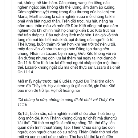
rơi, không thể kìm hãm. Căn phòng vang lên tiếng nấc
nghẹn ngào; bầu không khí thê lương, ảm đạm ập xuống.
Cảm nghiệm tuyệt vọng trong đau thương của hai chị em
Maria, Martha cũng là cảm nghiệm của mỗi chúng ta khi
phải vĩnh biệt người thân. Trên đồi trọc, hiu hắt, nắng hạ
năm xưa, thân mẫu và môn đệ Đức Kitô cũng trải qua cảm
nghiệm đó khi chính mắt họ chứng kiến Đức Kitô trút hơi
thở trên thập tự. Đầu nghiêng lệch một bên. Làn gió vô tình
tung rối mái tóc bết máu khô, bụi đường của người tử tù.
Thê lương, buồn thảm rõ nét hơn khi nền trời trở nên u tối,
mây đen vần vũ như thương khóc Đấng tạo dựng nên
chúng. Nhận tin Lazarô bệnh nặng, Đức Kitô không vội vã
lên đường nhưng còn lưu lại thêm hai ngày tại nơi đang ở
Gn 11:6. Đức Kitô lưu lại để mọi người chấp nhận một thực
thể, Lazarô không ngất xỉu mà chết thực sự. Lazarô đã chết
Gn 11:14.
Mới mấy ngày trước, tại Giuđêa, người Do Thái tìm cách
ném đá Thầy trò. Họ vui mừng từ giã nơi đó, giờ Đức Kitô
bảo môn đệ trở lại. Họ hốt hoảng nói
‘Cả chúng ta nữa, chúng ta cùng đi để chết với Thầy’ Gn
11:16
Sợ hãi, buồn sầu, cảm nghiệm chết chóc chan hoà trong
lòng môn đệ. Kinh Thánh không dùng từ 'chết' mà dùng từ
'tắt thở'. Tắt thở có nghĩa là mất sự sống. Tắt thở đây liên
quan đến trình thuật Sáng Tạo. Thiên Chúa sáng tạo con
người; con người chưa có sự sống. Thiên Chúa thở hơi vào
mũi và con người có sự sống. Thở hay tắt thở là nói đến