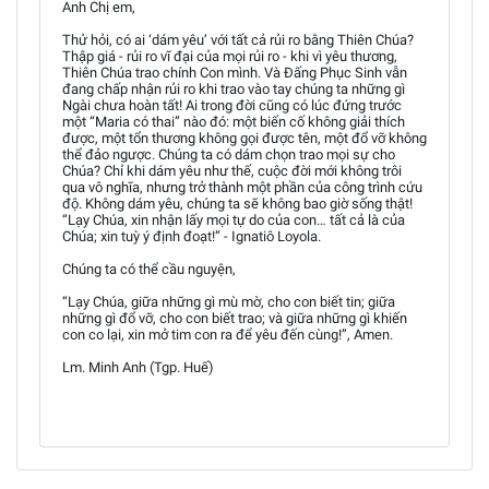
Anh Chị em,
Thử hỏi, có ai ‘dám yêu’ với tất cả rủi ro bằng Thiên Chúa?
Thập giá - rủi ro vĩ đại của mọi rủi ro - khi vì yêu thương,
Thiên Chúa trao chính Con mình. Và Đấng Phục Sinh vẫn
đang chấp nhận rủi ro khi trao vào tay chúng ta những gì
Ngài chưa hoàn tất! Ai trong đời cũng có lúc đứng trước
một “Maria có thai” nào đó: một biến cố không giải thích
được, một tổn thương không gọi được tên, một đổ vỡ không
thể đảo ngược. Chúng ta có dám chọn trao mọi sự cho
Chúa? Chỉ khi dám yêu như thế, cuộc đời mới không trôi
qua vô nghĩa, nhưng trở thành một phần của công trình cứu
độ. Không dám yêu, chúng ta sẽ không bao giờ sống thật!
“Lạy Chúa, xin nhận lấy mọi tự do của con… tất cả là của
Chúa; xin tuỳ ý định đoạt!” - Ignatiô Loyola.
Chúng ta có thể cầu nguyện,
“Lạy Chúa, giữa những gì mù mờ, cho con biết tin; giữa
những gì đổ vỡ, cho con biết trao; và giữa những gì khiến
con co lại, xin mở tim con ra để yêu đến cùng!”, Amen.
Lm. Minh Anh (Tgp. Huế)