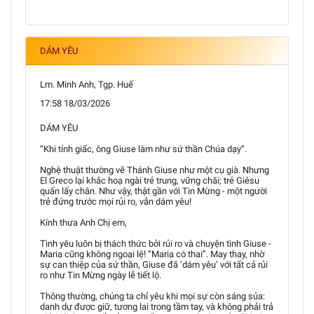
DÁM YÊU
Lm. Minh Anh, Tgp. Huế
17:58 18/03/2026
DÁM YÊU
“Khi tỉnh giấc, ông Giuse làm như sứ thần Chúa dạy”.
Nghệ thuật thường vẽ Thánh Giuse như một cụ già. Nhưng
El Greco lại khắc hoạ ngài trẻ trung, vững chãi; trẻ Giêsu
quấn lấy chân. Như vậy, thật gần với Tin Mừng - một người
trẻ đứng trước mọi rủi ro, vẫn dám yêu!
Kính thưa Anh Chị em,
Tình yêu luôn bị thách thức bởi rủi ro và chuyện tình Giuse -
Maria cũng không ngoại lệ! “Maria có thai”. May thay, nhờ
sự can thiệp của sứ thần, Giuse đã ‘dám yêu’ với tất cả rủi
ro như Tin Mừng ngày lễ tiết lộ.
Thông thường, chúng ta chỉ yêu khi mọi sự còn sáng sủa:
danh dự được giữ, tương lai trong tầm tay, và không phải trả