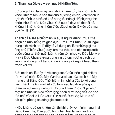
2. Thánh cả Giu-se – con người Khiêm Tốn.
Sự công chính làm nảy sinh đức khiêm tốn, hay nói cách
khác, khiêm tốn là hoa trái của sự công chính, khiêm tốn là
tự biết mình là ai và có khả năng tài cán gì để phục vụ tha
nhân, như lời của Đức Chúa Giê-su đã dạy: có thì nói có,
không thì nói không, thêm điều đặt chuyện là việc của ma
quỷ (Mt 5, 37).
Thánh cả Giu-se biết mình là ai, là người được Chúa Cha
chọn để nuôi nấng và giáo dục Đức Đức Chúa Giê-su, ngài
cũng biết mình chỉ là đầy tớ vô dụng chỉ làm những gì mà
ông chủ (Thiên Chúa) dạy làm mà thôi, cho nên trong suốt
cuộc sống tại thế, ngài luôn khiêm tốn phục vụ Đức Mẹ Ma-
ri-a và Đức Chúa Giê-su trong vai trò gia trưởng cách trọn
vẹn, mà không một tiếng khoe khoang với người hoặc than
trách với trời.
Biết mình chỉ là đầy tớ vô dụng của Chúa, nên ngài khiêm
tốn vui vẻ nhận Đức Mẹ Ma-ri-a làm bạn của mình khi Mẹ
mang thai Đấng Cứu Thế; biết mình chỉ là đầy tớ vô dụng,
nên Thánh cả Giu-se hết sức làm việc lao động để góp
phần vào chương trình cứu độ của Thiên Chúa. Ngài như
một nền nhà kiên cố thầm lặng chôn dưới lòng đất, để cho
tòa nhà vĩ đại là Đức Chúa Giê-su và Đức Mẹ Ma-ri-a nổi
bật giữa phong ba sóng gió cuộc đời:
- Nếu không có sự khiêm tốn thì khi thấy vợ mình mang thai
Đấng Cứu Thế, Đấng Cứu tinh nhân loại lại sinh ra trong