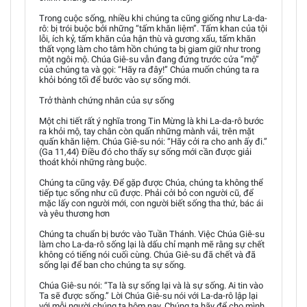
Trong cuộc sống, nhiều khi chúng ta cũng giống như La-da-
rô: bị trói buộc bởi những “tấm khăn liệm”. Tấm khan của tội
lỗi, ích kỷ, tấm khăn của hận thù và gương xấu, tấm khăn
thất vọng làm cho tâm hồn chúng ta bị giam giữ như trong
một ngôi mộ. Chúa Giê-su vẫn đang đứng trước cửa “mộ”
của chúng ta và gọi: “Hãy ra đây!” Chúa muốn chúng ta ra
khỏi bóng tối để bước vào sự sống mới.
Trở thành chứng nhân của sự sống
Một chi tiết rất ý nghĩa trong Tin Mừng là khi La-da-rô bước
ra khỏi mộ, tay chân còn quấn những mành vải, trên mặt
quấn khăn liệm. Chúa Giê-su nói: “Hãy cởi ra cho anh ấy đi.”
(Ga 11,44) Điều đó cho thấy sự sống mới cần được giải
thoát khỏi những ràng buộc.
Chúng ta cũng vậy. Để gặp được Chúa, chúng ta không thể
tiếp tục sống như cũ được. Phải cởi bỏ con người cũ, để
mặc lấy con người mới, con người biết sống tha thứ, bác ái
và yêu thương hơn
Chúng ta chuẩn bị bước vào Tuần Thánh. Việc Chúa Giê-su
làm cho La-da-rô sống lại là dấu chỉ mạnh mẽ rằng sự chết
không có tiếng nói cuối cùng. Chúa Giê-su đã chết và đã
sống lại để ban cho chúng ta sự sống.
Chúa Giê-su nói: “Ta là sự sống lại và là sự sống. Ai tin vào
Ta sẽ được sống.” Lời Chúa Giê-su nói với La-da-rô lập lại
với mỗi người chúng ta hôm nay. Chúng ta hãy để cho mình