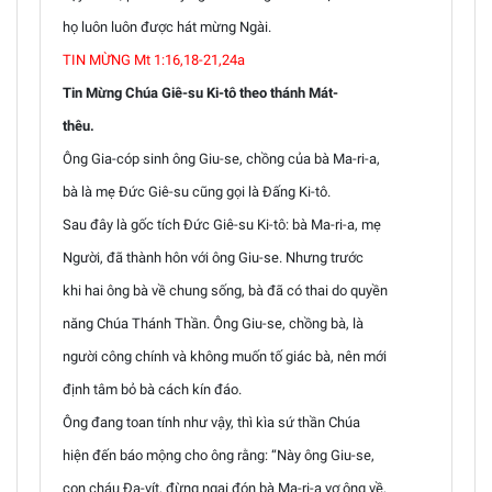
họ luôn luôn được hát mừng Ngài.
TIN MỪNG Mt 1:16,18-21,24a
Tin Mừng Chúa Giê-su Ki-tô theo thánh Mát-
thêu.
Ông Gia-cóp sinh ông Giu-se, chồng của bà Ma-ri-a,
bà là mẹ Đức Giê-su cũng gọi là Đấng Ki-tô.
Sau đây là gốc tích Đức Giê-su Ki-tô: bà Ma-ri-a, mẹ
Người, đã thành hôn với ông Giu-se. Nhưng trước
khi hai ông bà về chung sống, bà đã có thai do quyền
năng Chúa Thánh Thần. Ông Giu-se, chồng bà, là
người công chính và không muốn tố giác bà, nên mới
định tâm bỏ bà cách kín đáo.
Ông đang toan tính như vậy, thì kìa sứ thần Chúa
hiện đến báo mộng cho ông rằng: “Này ông Giu-se,
con cháu Đa-vít, đừng ngại đón bà Ma-ri-a vợ ông về,