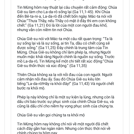
Tin Mừng hôm nay thuật lại câu chuyện rất cảm động: Chúa
Giê-su làm cho La-da-rô sống lại (Ga 11,1-45). Khi Chúa
đến Bê-ta-ni-a, La-da-rô đã chết bốn ngày. Mác-ta nói với
Chúa:“Thưa Thầy, nếu Thầy có mặt ở đây thì em con không
chết.” (Ga 11,21) Đó là lời của một con người đau khổ,
nhưng vẫn còn niềm tin nơi Chúa.
Chúa Giê-su nói với Mác-ta một câu rất quan trọng: “Ta là
sự sống lại và là sự sống, ai tin Ta, dầu có chết cũng sẽ
được sống.” (Ga 11,25) Đây chính là trung tâm của Tin
Mừng. Chúa Giê-su không chỉ làm phép lạ, nhưng Người
muốn mặc khải rằng Người chính là nguồn sự sống. Trước
mồ La-da-rô, Tin Mừng kể một chi tiết rất xúc động:“Chúa
Giê-su thổn thức và xúc động.” (Ga 11,35)
Thiên Chúa không xa lạ với nỗi đau của con người. Người
cảm nhận nỗi đau ấy. Sau đó Chúa Giê-su kêu lớn
tiếng:“La-da-rô!Hãy ra khỏi đây!” (Ga 11,43) Và người chết
bước ra khỏi mộ.
Phép lạ này không chỉ là một sự kiện lạ lùng, nhưng còn là
dấu chỉ báo trước sự phục sinh của chính Chúa Giê-su, và
cũng là dấu chỉ cho niềm hy vọng phục sinh của chúng ta.
Chúa Giê-su vẫn gọi chúng ta ra khỏi mộ
Tin Mừng hôm nay không chỉ nói về một người đã chết
cách đây gần hai ngàn năm. Nhưng còn thức thời nói về
chính chúng ta hôm nay.