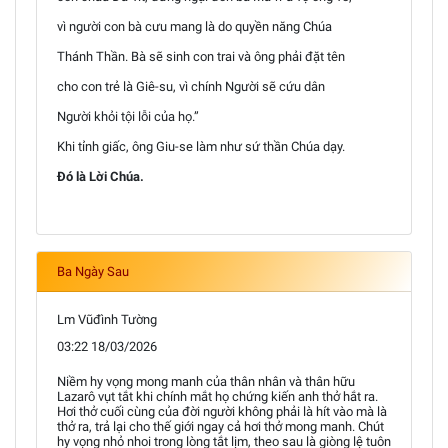
vì người con bà cưu mang là do quyền năng Chúa
Thánh Thần. Bà sẽ sinh con trai và ông phải đặt tên
cho con trẻ là Giê-su, vì chính Người sẽ cứu dân
Người khỏi tội lỗi của họ.”
Khi tỉnh giấc, ông Giu-se làm như sứ thần Chúa dạy.
Đó là Lời Chúa.
Ba Ngày Sau
Lm Vũđình Tường
03:22 18/03/2026
Niềm hy vọng mong manh của thân nhân và thân hữu
Lazarô vụt tắt khi chính mắt họ chứng kiến anh thở hắt ra.
Hơi thở cuối cùng của đời người không phải là hít vào mà là
thở ra, trả lại cho thế giới ngay cả hơi thở mong manh. Chút
hy vọng nhỏ nhoi trong lòng tắt lịm, theo sau là giòng lệ tuôn