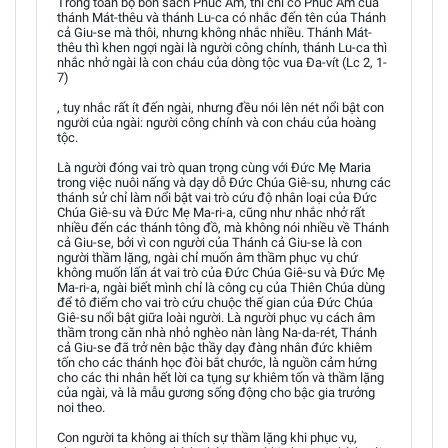
Trong toàn bộ bốn sách Phúc Âm, thì chỉ có Phúc Âm của
thánh Mát-thêu và thánh Lu-ca có nhắc đến tên của Thánh
cả Giu-se mà thôi, nhưng không nhắc nhiều. Thánh Mát-
thêu thì khen ngợi ngài là người công chính, thánh Lu-ca thì
nhắc nhở ngài là con cháu của dòng tộc vua Đa-vít (Lc 2, 1-
7)
, tuy nhắc rất ít đến ngài, nhưng đều nói lên nét nổi bật con
người của ngài: người công chính và con cháu của hoàng
tộc.
Là người đóng vai trò quan trọng cùng với Đức Mẹ Maria
trong việc nuôi nấng và dạy dỗ Đức Chúa Giê-su, nhưng các
thánh sử chỉ làm nổi bật vai trò cứu độ nhân loại của Đức
Chúa Giê-su và Đức Mẹ Ma-ri-a, cũng như nhắc nhở rất
nhiều đến các thánh tông đồ, mà không nói nhiều về Thánh
cả Giu-se, bởi vì con người của Thánh cả Giu-se là con
người thầm lặng, ngài chỉ muốn âm thầm phục vụ chứ
không muốn lấn át vai trò của Đức Chúa Giê-su và Đức Mẹ
Ma-ri-a, ngài biết mình chỉ là công cụ của Thiên Chúa dùng
để tô điểm cho vai trò cứu chuộc thế gian của Đức Chúa
Giê-su nổi bật giữa loài người. Là người phục vụ cách âm
thầm trong căn nhà nhỏ nghèo nàn làng Na-da-rét, Thánh
cả Giu-se đã trở nên bậc thầy dạy đàng nhân đức khiêm
tốn cho các thánh học đòi bắt chước, là nguồn cảm hứng
cho các thi nhân hết lời ca tụng sự khiêm tốn và thầm lặng
của ngài, và là mẫu gương sống động cho bậc gia trưởng
noi theo.
Con người ta không ai thích sự thầm lặng khi phục vụ,