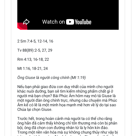
2 Sm 7:4-5, 12-14, 16
Tv 88(89):2-5, 27, 29
Rm 4:13, 16-18, 22
Mt 1:16, 18-21, 24
Ông Giuse là người công chính (Mt 1:19)
Nếu bạn phải giao đứa con duy nhất của mình cho người
khác nuôi dưỡng, bạn sẽ tìm kiếm những phẩm chất gì ở
người mà bạn chọn? Bài Phúc Âm hôm nay mô tả Giuse là
một người đàn ông chính trực, nhưng câu chuyện mà Phúc
Âm kể có lẽ là một minh họa mạnh mẽ hơn về lý do tại sao
Chúa lại chọn Giuse.
Trước hết, trong hoàn cảnh mà người ta có thể cho rằng
ông hẳn đã cảm thấy không chỉ tổn thương mà còn bị phản
bội, ông đã chọn con đường nhân từ là ly hôn kín đáo.
Trong một nền văn hóa mà sự không chung thủy như vậy bị