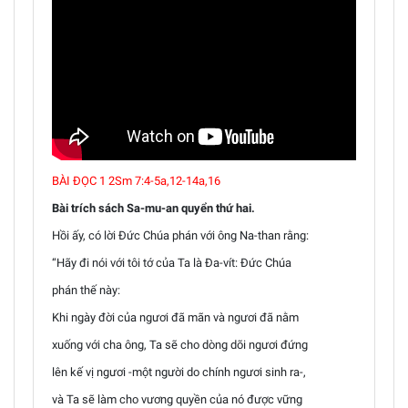
BÀI ĐỌC 1 2Sm 7:4-5a,12-14a,16
Bài trích sách Sa-mu-an quyển thứ hai.
Hồi ấy, có lời Đức Chúa phán với ông Na-than rằng:
“Hãy đi nói với tôi tớ của Ta là Đa-vít: Đức Chúa
phán thế này:
Khi ngày đời của ngươi đã mãn và ngươi đã nằm
xuống với cha ông, Ta sẽ cho dòng dõi ngươi đứng
lên kế vị ngươi -một người do chính ngươi sinh ra-,
và Ta sẽ làm cho vương quyền của nó được vững