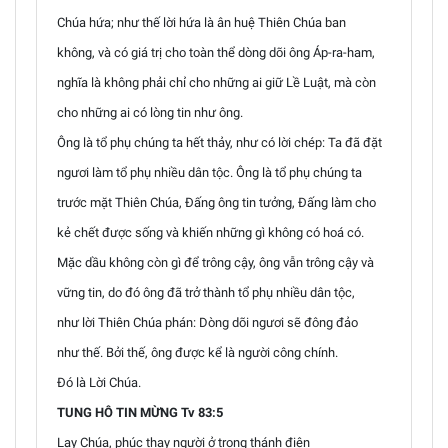
Chúa hứa; như thế lời hứa là ân huệ Thiên Chúa ban
không, và có giá trị cho toàn thể dòng dõi ông Áp-ra-ham,
nghĩa là không phải chỉ cho những ai giữ Lề Luật, mà còn
cho những ai có lòng tin như ông.
Ông là tổ phụ chúng ta hết thảy, như có lời chép: Ta đã đặt
ngươi làm tổ phụ nhiều dân tộc. Ông là tổ phụ chúng ta
trước mặt Thiên Chúa, Đấng ông tin tưởng, Đấng làm cho
kẻ chết được sống và khiến những gì không có hoá có.
Mặc dầu không còn gì để trông cậy, ông vẫn trông cậy và
vững tin, do đó ông đã trở thành tổ phụ nhiều dân tộc,
như lời Thiên Chúa phán: Dòng dõi ngươi sẽ đông đảo
như thế. Bởi thế, ông được kể là người công chính.
Đó là Lời Chúa.
TUNG HÔ TIN MỪNG Tv 83:5
Lạy Chúa, phúc thay người ở trong thánh điện