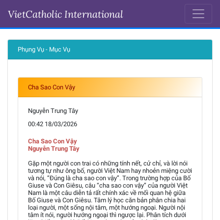
VietCatholic International
Ngày 18-03-2026
Phụng Vụ - Mục Vụ
Cha Sao Con Vậy
Nguyễn Trung Tây
00:42 18/03/2026
Cha Sao Con Vậy
Nguyễn Trung Tây
Gặp một người con trai có những tính nết, cử chỉ, và lời nói
tương tự như ông bố, người Việt Nam hay nhoẻn miệng cười
và nói, “Đúng là cha sao con vậy”. Trong trường hợp của Bố
Giuse và Con Giêsu, câu “cha sao con vậy” của người Việt
Nam là một câu diễn tả rất chính xác về mối quan hệ giữa
Bố Giuse và Con Giêsu. Tâm lý học căn bản phân chia hai
loại người, một sống nội tâm, một hướng ngoại. Người nội
tâm ít nói, người hướng ngoại thì ngược lại. Phân tích dưới