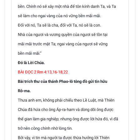
bền. Chính nó sẽ xây một nhà để tôn kính danh Ta, và Ta
sẽ làm cho ngai vàng của nó vững bền mãi mãi.
Đối với nó, Ta sẽ là cha, đối với Ta, nó sẽ là con.
Nhà của ngươi và vương quyền của ngươi sẽ tồn tại
mãi mãi trước mặt Ta; ngai vàng của ngươi sẽ vững
bền mãi mãi.”
Đó là Lời Chúa.
BÀI ĐỌC 2 Rm 4:13,16-18,22
Bài trích thư của thánh Phao-lô tông đồ gửi tín hữu
Rô-ma.
Thưa anh em, không phải chiếu theo Lề Luật, mà Thiên
Chúa đã hứa cho ông Áp-ra-ham và dòng dõi ông được
thế gian làm gia nghiệp; nhưng ông được lời hứa đó, vì đã
trở nên công chính nhờ lòng tin.
Bởi vậy, vì tin mà người ta được thừa hưởng lời Thiên