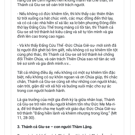
hang đá Bê Lem nghèo hèn không mảnh vải che thân, thì
Thánh cả Giu-se sẽ oán trời trách người.
- Nếu không có đức khiêm tốn, thì khi thấy các thiên thần
từ trời xuống ca hát chúc vinh, các mục đồng đến thờ lạy,
và có cả các nhà hiền sĩ xá lắc xa lơ bên phương Đông đến
thờ lạy Đấng Cứu Thế trong máng cỏ tồi tàn, thì Thánh cả
Giu-se sẽ trở thành kẻ kiêu căng và sẽ tự tôn mình và gia
đình lên cao trong cao ngạo.
- Và khi thấy Đấng Cứu Thế -Đức Chúa Giê-su- mới sinh đã
bị người đời ghét bỏ tìm giết, nếu không có sự khiêm tốn tột
cùng phó thác, thì Thánh cả Giu-se sẽ trở thành kẻ chống
đối Thiên Chúa, và oán trách Thiên Chúa sao nở tàn ác với
trẻ sơ sinh và gia dình mình.v.v...
Tất cả những điều ấy, nếu không có một sự khiêm tốn đặc
biệt, nếu không có sự khôn ngoan và ơn Chúa giúp, thì chắc
chắn, Thánh cả Giu-se cũng sẽ như những con người khác,
oán trời, giận dữ với xã hội và buông xuôi mặc cho sự ác
trong con người hoành hành.
Là gia trưởng của một gia đình kỳ lạ giữa nhân loại, Thánh
cả Giu-se trở nên mẫu người khiêm tốn như Đức Mẹ Ma-ri-
a, để trở thành cha mẹ tuyệt vời giáo dục Đức Chúa Giê-su
trở thành “Đấng hiền lành và khiêm nhượng trong lòng.” (Mt
11, 28-30).
3. Thánh cả Giu-se – con người Thầm Lặng.