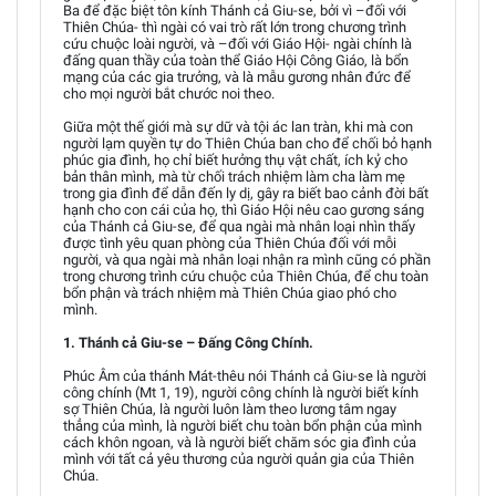
Ba để đặc biệt tôn kính Thánh cả Giu-se, bởi vì –đối với
Thiên Chúa- thì ngài có vai trò rất lớn trong chương trình
cứu chuộc loài người, và –đối với Giáo Hội- ngài chính là
đấng quan thầy của toàn thể Giáo Hội Công Giáo, là bổn
mạng của các gia trưởng, và là mẫu gương nhân đức để
cho mọi người bắt chước noi theo.
Giữa một thế giới mà sự dữ và tội ác lan tràn, khi mà con
người lạm quyền tự do Thiên Chúa ban cho để chối bỏ hạnh
phúc gia đình, họ chỉ biết hưởng thụ vật chất, ích kỷ cho
bản thân mình, mà từ chối trách nhiệm làm cha làm mẹ
trong gia đình để dẫn đến ly dị, gây ra biết bao cảnh đời bất
hạnh cho con cái của họ, thì Giáo Hội nêu cao gương sáng
của Thánh cả Giu-se, để qua ngài mà nhân loại nhìn thấy
được tình yêu quan phòng của Thiên Chúa đối với mỗi
người, và qua ngài mà nhân loại nhận ra mình cũng có phần
trong chương trình cứu chuộc của Thiên Chúa, để chu toàn
bổn phận và trách nhiệm mà Thiên Chúa giao phó cho
mình.
1. Thánh cả Giu-se – Đấng Công Chính.
Phúc Âm của thánh Mát-thêu nói Thánh cả Giu-se là người
công chính (Mt 1, 19), người công chính là người biết kính
sợ Thiên Chúa, là người luôn làm theo lương tâm ngay
thẳng của mình, là người biết chu toàn bổn phận của mình
cách khôn ngoan, và là người biết chăm sóc gia đình của
mình với tất cả yêu thương của người quản gia của Thiên
Chúa.