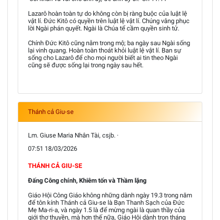
Lazarô hoàn toàn tự do không còn bị ràng buộc của luật lệ
vật lí. Đức Kitô có quyền trên luật lệ vật lí. Chúng vâng phục
lời Ngài phán quyết. Ngài là Chúa tể cầm quyền sinh tử.
Chính Đức Kitô cũng nằm trong mộ; ba ngày sau Ngài sống
lại vinh quang. Hoàn toàn thoát khỏi luật lệ vật lí. Ban sự
sống cho Lazarô để cho mọi người biết ai tin theo Ngài
cũng sẽ được sống lại trong ngày sau hết.
Thánh cả Giu-se
Lm. Giuse Maria Nhân Tài, csjb. ·
07:51 18/03/2026
THÁNH CẢ GIU-SE
Đấng Công chính, Khiêm tốn và Thầm lặng
Giáo Hội Công Giáo không những dành ngày 19.3 trong năm
để tôn kính Thánh cả Giu-se là Bạn Thanh Sạch của Đức
Mẹ Ma-ri-a, và ngày 1.5 là để mừng ngài là quan thầy của
giới thợ thuyền, mà hơn thế nữa, Giáo Hội dành trọn tháng