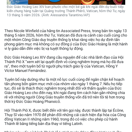
Đức Giáo Hoàng Leo XIV ban phước cho một bé gái khi ngài đến dự buổi tiếp
kiến chung hàng tuần tại Quảng trường Thánh Phêrô, Vatican, hôm thứ Tư, ngày
13 tháng 5 năm 2026. (Ảnh: Alessandra Tarantino/AP.)
Theo Nicole Winfield của hãng tin Associated Press, trong bản tin ngày 13
tháng 5 năm 2026, hôm thứ Tư, Vatican đã đưa ra cảnh cáo cuối cùng cho
một nhóm Công Giáo duy truyền thống ly khai rằng việc họ dự định tấn
phong giám mục mà không có sự đồng ý của Đức Giáo Hoàng là một hành
vi ly giáo dẫn đến việc bị vạ tuyệt thông tự động.
Đức Giáo Hoàng Leo XIV đang cầu nguyện để các nhà lãnh đạo của Hội
Thánh Piô X “xem xét lại quyết định vô cùng nghiêm trọng mà họ đã đưa
ra”, theo một tuyên bố từ người phụ trách giáo lý của Vatican, Hồng Y
Víctor Manuel Fernández.
Tuyên bố này dường như là một nỗ lực cuối cùng để ngăn chặn kế hoạch
tấn phong bốn giám mục mới của nhóm vào ngày 1 tháng 7. Nếu họ tiếp
tục, đó sẽ là thách thức nghiêm trọng nhất đối với thẩm quyền của Đức
Giáo Hoàng Leo cho đến nay, khi ngài đang tìm cách hàn gắn những chia
rẽ với những người Công Giáo truyền thống vốn đã trở nên tồi tệ hơn trong
thời kỳ Đức Giáo Hoàng Phanxicô.
Hội Thánh Piô X, được biết đến với tên gọi này, được thành lập tại Écône,
Thụy Sĩ vào năm 1970 để phản đối những cải cách hiện đại hóa của Công
đồng Vatican II những năm 1960, trong đó có việc cho phép cử hành
Thánh lễ bằng tiếng bản địa thay vì tiếng Latinh.