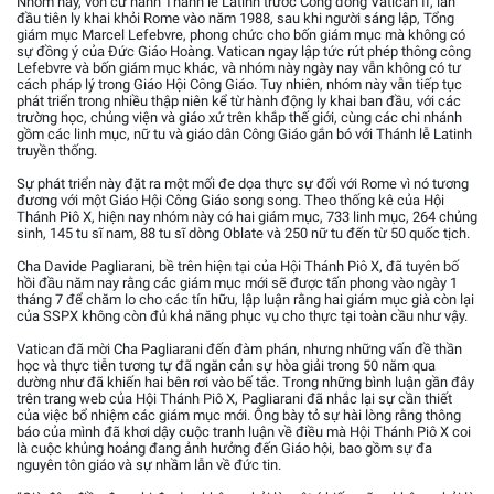
Nhóm này, vốn cử hành Thánh lễ Latinh trước Công đồng Vatican II, lần
đầu tiên ly khai khỏi Rome vào năm 1988, sau khi người sáng lập, Tổng
giám mục Marcel Lefebvre, phong chức cho bốn giám mục mà không có
sự đồng ý của Đức Giáo Hoàng. Vatican ngay lập tức rút phép thông công
Lefebvre và bốn giám mục khác, và nhóm này ngày nay vẫn không có tư
cách pháp lý trong Giáo Hội Công Giáo. Tuy nhiên, nhóm này vẫn tiếp tục
phát triển trong nhiều thập niên kể từ hành động ly khai ban đầu, với các
trường học, chủng viện và giáo xứ trên khắp thế giới, cùng các chi nhánh
gồm các linh mục, nữ tu và giáo dân Công Giáo gắn bó với Thánh lễ Latinh
truyền thống.
Sự phát triển này đặt ra một mối đe dọa thực sự đối với Rome vì nó tương
đương với một Giáo Hội Công Giáo song song. Theo thống kê của Hội
Thánh Piô X, hiện nay nhóm này có hai giám mục, 733 linh mục, 264 chủng
sinh, 145 tu sĩ nam, 88 tu sĩ dòng Oblate và 250 nữ tu đến từ 50 quốc tịch.
Cha Davide Pagliarani, bề trên hiện tại của Hội Thánh Piô X, đã tuyên bố
hồi đầu năm nay rằng các giám mục mới sẽ được tấn phong vào ngày 1
tháng 7 để chăm lo cho các tín hữu, lập luận rằng hai giám mục già còn lại
của SSPX không còn đủ khả năng phục vụ cho thực tại toàn cầu như vậy.
Vatican đã mời Cha Pagliarani đến đàm phán, nhưng những vấn đề thần
học và thực tiễn tương tự đã ngăn cản sự hòa giải trong 50 năm qua
dường như đã khiến hai bên rơi vào bế tắc. Trong những bình luận gần đây
trên trang web của Hội Thánh Piô X, Pagliarani đã nhắc lại sự cần thiết
của việc bổ nhiệm các giám mục mới. Ông bày tỏ sự hài lòng rằng thông
báo của mình đã khơi dậy cuộc tranh luận về điều mà Hội Thánh Piô X coi
là cuộc khủng hoảng đang ảnh hưởng đến Giáo hội, bao gồm sự đa
nguyên tôn giáo và sự nhầm lẫn về đức tin.