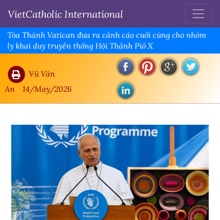
VietCatholic International
Tòa Thánh Vatican đưa ra cảnh cáo cuối cùng cho nhóm
ly khai duy truyền thống Hội Thánh Piô X
Vũ Văn
An
14/May/2026