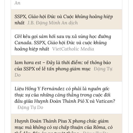
An
SSPX, Giáo hội Đức và Cuộc khủng hoảng hiệp
nhất
J.B. Đặng Minh An dịch
GH kêu gọi sám hối sau vụ xả súng học đường
Canada. SSPX, Giáo hội Đức và cuộc khủng
hoảng hiệp nhất
VietCatholic Media
Iam hora est – Đây là thời điểm: về thông báo
của SSPX về lễ tấn phong giám mục
Đặng Tự
Do
Liệu Hồng Y Fernández có phải là nguồn gốc
thực sự của những căng thẳng trong cuộc đối
đầu giữa Huynh Đoàn Thánh Piô X và Vatican?
Đặng Tự Do
Huynh Đoàn Thánh Pius X phong chức giám
mục mà không có sự chấp thuận của Rôma, có