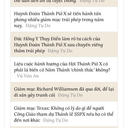
thể dẫn đến án vạ tuyệt thông.
Đặng Tự Do
Huynh Đoàn Thánh Piô X sẽ tiến hành tấn
phong nhiều giám mục trái phép trong năm
nay.
Đặng Tự Do
Đức Hồng Y Thụy Điển làm rõ tư cách của
Huynh Đoàn Thánh Piô X sau chuyến viếng
thăm trái phép
Đặng Tự Do
Liệu cuộc hành hương của Hội Thánh Piô X có
phải là biến cố Năm Thánh ‘chính thức’ không?
Vũ Văn An
Giám mục Richard Williamson đã qua đời, để lại
di sản gây tranh cãi
Đặng Tự Do
Giám mục Texas: Không có lý do gì để người
Công Giáo tham dự Thánh lễ SSPX nếu họ có thể
đến nơi khác
Đặng Tự Do