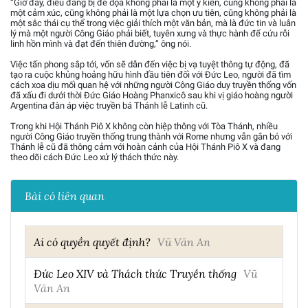
“Giờ đây, điều đang bị đe dọa không phải là một ý kiến, cũng không phải là
một cảm xúc, cũng không phải là một lựa chọn ưu tiên, cũng không phải là
một sắc thái cụ thể trong việc giải thích một văn bản, mà là đức tin và luân
lý mà một người Công Giáo phải biết, tuyên xưng và thực hành để cứu rỗi
linh hồn mình và đạt đến thiên đường,” ông nói.
Việc tấn phong sắp tới, vốn sẽ dẫn đến việc bị vạ tuyệt thông tự động, đã
tạo ra cuộc khủng hoảng hữu hình đầu tiên đối với Đức Leo, người đã tìm
cách xoa dịu mối quan hệ với những người Công Giáo duy truyền thống vốn
đã xấu đi dưới thời Đức Giáo Hoàng Phanxicô sau khi vị giáo hoàng người
Argentina đàn áp việc truyền bá Thánh lễ Latinh cũ.
Trong khi Hội Thánh Piô X không còn hiệp thông với Tòa Thánh, nhiều
người Công Giáo truyền thống trung thành với Rome nhưng vẫn gắn bó với
Thánh lễ cũ đã thông cảm với hoàn cảnh của Hội Thánh Piô X và đang
theo dõi cách Đức Leo xử lý thách thức này.
Bài có liên quan
Ai có quyền quyết định?
Vũ Văn An
Đức Leo XIV và Thách thức Truyền thống
Vũ
Văn An