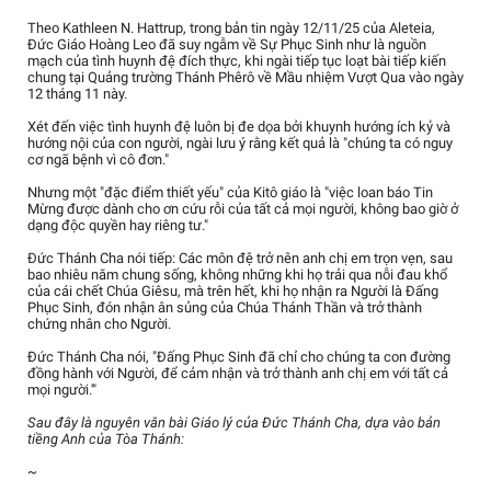
Theo Kathleen N. Hattrup, trong bản tin ngày 12/11/25 của Aleteia,
Đức Giáo Hoàng Leo đã suy ngẫm về Sự Phục Sinh như là nguồn
mạch của tình huynh đệ đích thực, khi ngài tiếp tục loạt bài tiếp kiến
chung tại Quảng trường Thánh Phêrô về Mầu nhiệm Vượt Qua vào ngày
12 tháng 11 này.
Xét đến việc tình huynh đệ luôn bị đe dọa bởi khuynh hướng ích kỷ và
hướng nội của con người, ngài lưu ý rằng kết quả là "chúng ta có nguy
cơ ngã bệnh vì cô đơn."
Nhưng một "đặc điểm thiết yếu" của Kitô giáo là "việc loan báo Tin
Mừng được dành cho ơn cứu rỗi của tất cả mọi người, không bao giờ ở
dạng độc quyền hay riêng tư."
Đức Thánh Cha nói tiếp: Các môn đệ trở nên anh chị em trọn vẹn, sau
bao nhiêu năm chung sống, không những khi họ trải qua nỗi đau khổ
của cái chết Chúa Giêsu, mà trên hết, khi họ nhận ra Người là Đấng
Phục Sinh, đón nhận ân sủng của Chúa Thánh Thần và trở thành
chứng nhân cho Người.
Đức Thánh Cha nói, "Đấng Phục Sinh đã chỉ cho chúng ta con đường
đồng hành với Người, để cảm nhận và trở thành anh chị em với tất cả
mọi người.'"
Sau đây là nguyên văn bài Giáo lý của Đức Thánh Cha, dựa vào bản
tiềng Anh của Tòa Thánh:
~