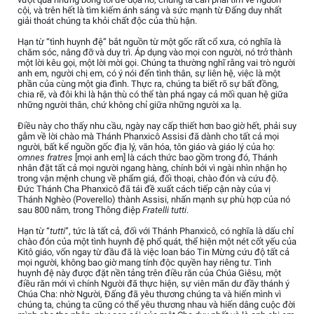
cội, và trên hết là tìm kiếm ánh sáng và sức mạnh từ Đấng duy nhất
giải thoát chúng ta khỏi chất độc của thù hận.
Hạn từ “tình huynh đệ” bắt nguồn từ một gốc rất cổ xưa, có nghĩa là
chăm sóc, nâng đỡ và duy trì. Áp dụng vào mọi con người, nó trở thành
một lời kêu gọi, một lời mời gọi. Chúng ta thường nghĩ rằng vai trò người
anh em, người chị em, có ý nói đến tình thân, sự liên hệ, việc là một
phần của cùng một gia đình. Thực ra, chúng ta biết rõ sự bất đồng,
chia rẽ, và đôi khi là hận thù có thể tàn phá ngay cả mối quan hệ giữa
những người thân, chứ không chỉ giữa những người xa lạ.
Điều này cho thấy nhu cầu, ngày nay cấp thiết hơn bao giờ hết, phải suy
gẫm về lời chào mà Thánh Phanxicô Assisi đã dành cho tất cả mọi
người, bất kể nguồn gốc địa lý, văn hóa, tôn giáo và giáo lý của họ:
omnes fratres
[mọi anh em] là cách thức bao gồm trong đó, Thánh
nhân đặt tất cả mọi người ngang hàng, chính bởi vì ngài nhìn nhận họ
trong vận mệnh chung về phẩm giá, đối thoại, chào đón và cứu độ.
Đức Thánh Cha Phanxicô đã tái đề xuất cách tiếp cận này của vị
Thánh Nghèo (Poverello) thành Assisi, nhấn mạnh sự phù hợp của nó
sau 800 năm, trong Thông điệp
Fratelli tutti
.
Hạn từ “
tutti
”, tức là tất cả, đối với Thánh Phanxicô, có nghĩa là dấu chỉ
chào đón của một tình huynh đệ phổ quát, thể hiện một nét cốt yếu của
Kitô giáo, vốn ngay từ đầu đã là việc loan báo Tin Mừng cứu độ tất cả
mọi người, không bao giờ mang tính độc quyền hay riêng tư. Tình
huynh đệ này được đặt nền tảng trên điều răn của Chúa Giêsu, một
điều răn mới vì chính Người đã thực hiện, sự viên mãn dư đầy thánh ý
Chúa Cha: nhờ Người, Đấng đã yêu thương chúng ta và hiến mình vì
chúng ta, chúng ta cũng có thể yêu thương nhau và hiến dâng cuộc đời