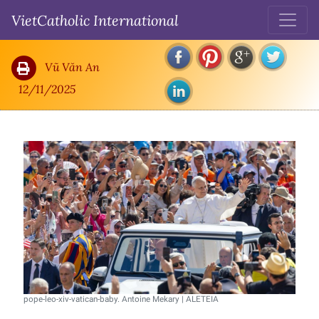
Bài Giáo lý Hàng tuần của Đức Giáo Hoàng Leo: chúng ta có thể ngã bệnh
VietCatholic International
vì cô đơn
Vũ Văn An
12/11/2025
pope-leo-xiv-vatican-baby. Antoine Mekary | ALETEIA