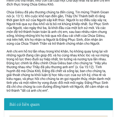
mình cho tha nhân, như con cái của một Cha duy nhất và là anh chị em
đích thực trong Chúa Giêsu Kitô.
Chúa Giêsu đã yêu thương chúng ta đến cùng, Tin mừng Thánh Gioan
nói (x. 13:1). Khi cuộc khổ nạn đến gần, Thầy Chí Thánh biết rõ rằng
thời gian lịch sử của Người sắp kết thúc. Người lo sợ điều sắp xảy ra;
Người trải qua sự đau khổ và bị bỏ rơi khủng khiếp nhất. Sự Phục Sinh
của Người, vào ngày thứ ba, là khởi đầu của một lịch sử mới. Và các
môn đệ trở thành hoàn toàn là anh chị em, sau bao nhiêu năm chung
sống, không những khi họ trải qua nỗi đau cái chết của Chúa Giêsu,
mà trên hết, khi họ nhận ra Người là Đấng Phục Sinh, đón nhận ân
sủng của Chúa Thánh Thần và trở thành chứng nhân cho Người.
Anh chị em hỗ trợ lẫn nhau trong khó khăn, họ không quay lưng lại với
những người đang cần giúp đỡ, và họ cùng nhau khóc lóc và vui mừng
trong nỗ lực theo đuổi sự hiệp nhất, tin tưởng và nương tựa lẫn nhau.
Động lực chính là điều chính Chúa Giêsu ban cho chúng ta: “Hãy yêu
thương nhau như Thầy đã yêu thương anh em” (x. Ga 15:12). Tình
huynh đệ mà Chúa Kitô, Đấng đã chết và sống lại, ban cho chúng ta,
giải thoát chúng ta khỏi luận lý học tiêu cực của sự ích kỷ, chia rẽ và
kiêu ngạo, và phục hồi cho chúng ta ơn gọi nguyên thủy, nhân danh một
tình yêu và một niềm hy vọng được đổi mới mỗi ngày. Đấng Phục Sinh
đã chỉ cho chúng ta con đường đồng hành với Người, để cảm nhận và
trở thành “tất cả anh chị em”.
Bài có liên quan