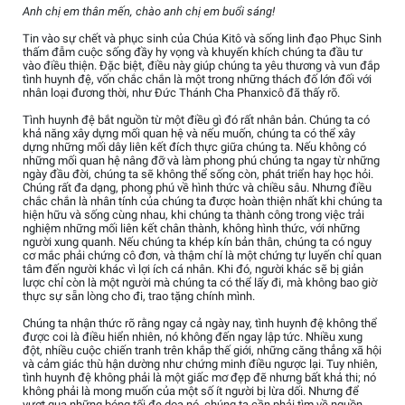
Anh chị em thân mến, chào anh chị em buổi sáng!
Tin vào sự chết và phục sinh của Chúa Kitô và sống linh đạo Phục Sinh
thấm đẫm cuộc sống đầy hy vọng và khuyến khích chúng ta đầu tư
vào điều thiện. Đặc biệt, điều này giúp chúng ta yêu thương và vun đắp
tình huynh đệ, vốn chắc chắn là một trong những thách đố lớn đối với
nhân loại đương thời, như Đức Thánh Cha Phanxicô đã thấy rõ.
Tình huynh đệ bắt nguồn từ một điều gì đó rất nhân bản. Chúng ta có
khả năng xây dựng mối quan hệ và nếu muốn, chúng ta có thể xây
dựng những mối dây liên kết đích thực giữa chúng ta. Nếu không có
những mối quan hệ nâng đỡ và làm phong phú chúng ta ngay từ những
ngày đầu đời, chúng ta sẽ không thể sống còn, phát triển hay học hỏi.
Chúng rất đa dạng, phong phú về hình thức và chiều sâu. Nhưng điều
chắc chắn là nhân tính của chúng ta được hoàn thiện nhất khi chúng ta
hiện hữu và sống cùng nhau, khi chúng ta thành công trong việc trải
nghiệm những mối liên kết chân thành, không hình thức, với những
người xung quanh. Nếu chúng ta khép kín bản thân, chúng ta có nguy
cơ mắc phải chứng cô đơn, và thậm chí là một chứng tự luyến chỉ quan
tâm đến người khác vì lợi ích cá nhân. Khi đó, người khác sẽ bị giản
lược chỉ còn là một người mà chúng ta có thể lấy đi, mà không bao giờ
thực sự sẵn lòng cho đi, trao tặng chính mình.
Chúng ta nhận thức rõ rằng ngay cả ngày nay, tình huynh đệ không thể
được coi là điều hiển nhiên, nó không đến ngay lập tức. Nhiều xung
đột, nhiều cuộc chiến tranh trên khắp thế giới, những căng thẳng xã hội
và cảm giác thù hận dường như chứng minh điều ngược lại. Tuy nhiên,
tình huynh đệ không phải là một giấc mơ đẹp đẽ nhưng bất khả thi; nó
không phải là mong muốn của một số ít người bị lừa dối. Nhưng để
vượt qua những bóng tối đe dọa nó, chúng ta cần phải tìm về nguồn