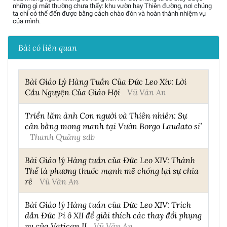
những gì mắt thường chưa thấy: khu vườn hay Thiên đường, nơi chúng
ta chỉ có thể đến được bằng cách chào đón và hoàn thành nhiệm vụ
của mình.
Bài có liên quan
Bài Giáo Lý Hàng Tuần Của Đức Leo Xiv: Lời
Cầu Nguyện Của Giáo Hội
Vũ Văn An
Triển lãm ảnh Con người và Thiên nhiên: Sự
cân bằng mong manh tại Vườn Borgo Laudato si’
Thanh Quảng sdb
Bài Giáo lý Hàng tuần của Đức Leo XIV: Thánh
Thể là phương thuốc mạnh mẽ chống lại sự chia
rẽ
Vũ Văn An
Bài Giáo lý Hàng tuần của Đức Leo XIV: Trích
dẫn Đức Pi ô XII để giải thích các thay đổi phụng
vụ của Vatican II
Vũ Văn An