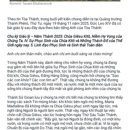
Romolo Tavani-Shutterstock
Theo tin Tòa Thánh, trong buổi yết kiến chung diễn ra tại Quảng trường
Thánh Phêrô, Thứ Tư, ngày 19 tháng 11 năm 2025, Đức Leo XIV đã có
bài giáo lý sau đây dựa theo bản tiếng Anh của Tòa Thánh:
Chu kỳ Giáo lý – Năm Thánh 2025: Chúa Giêsu Kitô, Niềm Hy Vọng của
Chúng Ta. IV. Sự Phục Sinh của Chúa Kitô và Những Thách Đố của Thế
Giới ngày nay. 5. Linh đạo Phục Sinh và Sinh thái Toàn diện
Anh chị em thân mến, chào anh chị em buổi sáng và chào mừng!
Trong Năm Thánh này, dành riêng cho niềm hy vọng, chúng ta đang
suy gẫm về mối liên hệ giữa Sự Phục Sinh của Chúa Kitô và những
thách đố của thế giới đương thời, tức là những thách đố của chúng ta.
Đôi khi, Chúa Giêsu, Đấng Hằng Sống, cũng muốn hỏi chúng ta: "Sao
các con khóc? Các con tìm ai?". Thật vậy, chúng ta không thể đương
đầu với những thách đố một mình, và nước mắt là một món quà của sự
sống khi chúng thanh tẩy đôi mắt và giải phóng ánh nhìn của chúng ta.
Thánh Sử Gioan lưu ý chúng ta một chi tiết mà chúng ta không tìm thấy
trong các sách Tin mừng khác: khi khóc bên ngôi mộ trống, Maria
Mađalêna đã không nhận ra Chúa Giêsu phục sinh ngay lập tức, mà
nghĩ rằng Người là người làm vườn. Thật vậy, ngay khi thuật lại việc
chôn cất Chúa Giêsu, vào lúc hoàng hôn ngày Thứ Sáu Tuần Thánh,
bản văn rất chính xác: “Bấy giờ, tại nơi Người bị đóng đinh, có một khu
vườn, và trong vườn có một ngôi mộ mới, chưa chôn cất ai. Vì là ngày
Chuẩn Bị của người Do Thái, mà ngôi mộ lại gần, nên các ông đã chôn