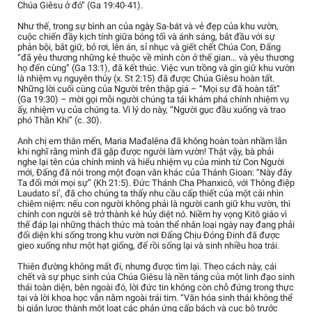
Chúa Giêsu ở đó” (Ga 19:40-41).
Như thế, trong sự bình an của ngày Sa-bát và vẻ đẹp của khu vườn,
cuộc chiến đầy kịch tính giữa bóng tối và ánh sáng, bắt đầu với sự
phản bội, bắt giữ, bỏ rơi, lên án, sỉ nhục và giết chết Chúa Con, Đấng
“đã yêu thương những kẻ thuộc về mình còn ở thế gian… và yêu thương
họ đến cùng” (Ga 13:1), đã kết thúc. Việc vun trồng và gìn giữ khu vườn
là nhiệm vụ nguyên thủy (x. St 2:15) đã được Chúa Giêsu hoàn tất.
Những lời cuối cùng của Người trên thập giá – “Mọi sự đã hoàn tất”
(Ga 19:30) – mời gọi mỗi người chúng ta tái khám phá chính nhiệm vụ
ấy, nhiệm vụ của chúng ta. Vì lý do này, “Người gục đầu xuống và trao
phó Thần Khí” (c. 30).
Anh chị em thân mến, Maria Mađalêna đã không hoàn toàn nhầm lẫn
khi nghĩ rằng mình đã gặp được người làm vườn! Thật vậy, bà phải
nghe lại tên của chính mình và hiểu nhiệm vụ của mình từ Con Người
mới, Đấng đã nói trong một đoạn văn khác của Thánh Gioan: “Này đây
Ta đổi mới mọi sự” (Kh 21:5). Đức Thánh Cha Phanxicô, với Thông điệp
Laudato si’, đã cho chúng ta thấy nhu cầu cấp thiết của một cái nhìn
chiêm niệm: nếu con người không phải là người canh giữ khu vườn, thì
chính con người sẽ trở thành kẻ hủy diệt nó. Niềm hy vọng Kitô giáo vì
thế đáp lại những thách thức mà toàn thể nhân loại ngày nay đang phải
đối diện khi sống trong khu vườn nơi Đấng Chịu Đóng Đinh đã được
gieo xuống như một hạt giống, để rồi sống lại và sinh nhiều hoa trái.
Thiên đường không mất đi, nhưng được tìm lại. Theo cách này, cái
chết và sự phục sinh của Chúa Giêsu là nền tảng của một linh đạo sinh
thái toàn diện, bên ngoài đó, lời đức tin không còn chỗ đứng trong thực
tại và lời khoa học vẫn nằm ngoài trái tim. “Văn hóa sinh thái không thể
bị giản lược thành một loạt các phản ứng cấp bách và cục bộ trước