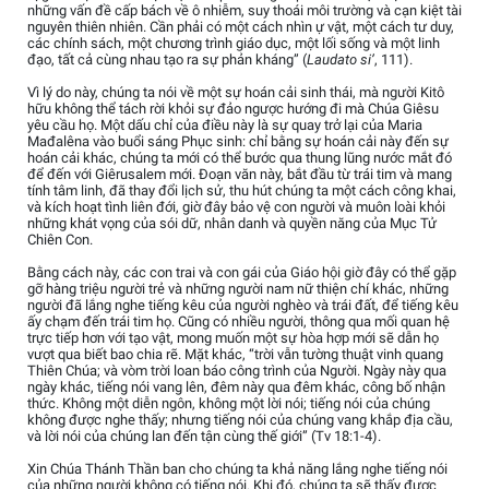
những vấn đề cấp bách về ô nhiễm, suy thoái môi trường và cạn kiệt tài
nguyên thiên nhiên. Cần phải có một cách nhìn ự vật, một cách tư duy,
các chính sách, một chương trình giáo dục, một lối sống và một linh
đạo, tất cả cùng nhau tạo ra sự phản kháng” (
Laudato si’
, 111).
Vì lý do này, chúng ta nói về một sự hoán cải sinh thái, mà người Kitô
hữu không thể tách rời khỏi sự đảo ngược hướng đi mà Chúa Giêsu
yêu cầu họ. Một dấu chỉ của điều này là sự quay trở lại của Maria
Mađalêna vào buổi sáng Phục sinh: chỉ bằng sự hoán cải này đến sự
hoán cải khác, chúng ta mới có thể bước qua thung lũng nước mắt đó
để đến với Giêrusalem mới. Đoạn văn này, bắt đầu từ trái tim và mang
tính tâm linh, đã thay đổi lịch sử, thu hút chúng ta một cách công khai,
và kích hoạt tình liên đới, giờ đây bảo vệ con người và muôn loài khỏi
những khát vọng của sói dữ, nhân danh và quyền năng của Mục Tử
Chiên Con.
Bằng cách này, các con trai và con gái của Giáo hội giờ đây có thể gặp
gỡ hàng triệu người trẻ và những người nam nữ thiện chí khác, những
người đã lắng nghe tiếng kêu của người nghèo và trái đất, để tiếng kêu
ấy chạm đến trái tim họ. Cũng có nhiều người, thông qua mối quan hệ
trực tiếp hơn với tạo vật, mong muốn một sự hòa hợp mới sẽ dẫn họ
vượt qua biết bao chia rẽ. Mặt khác, “trời vẫn tường thuật vinh quang
Thiên Chúa; và vòm trời loan báo công trình của Người. Ngày này qua
ngày khác, tiếng nói vang lên, đêm này qua đêm khác, công bố nhận
thức. Không một diễn ngôn, không một lời nói; tiếng nói của chúng
không được nghe thấy; nhưng tiếng nói của chúng vang khắp địa cầu,
và lời nói của chúng lan đến tận cùng thế giới” (Tv 18:1-4).
Xin Chúa Thánh Thần ban cho chúng ta khả năng lắng nghe tiếng nói
của những người không có tiếng nói. Khi đó, chúng ta sẽ thấy được