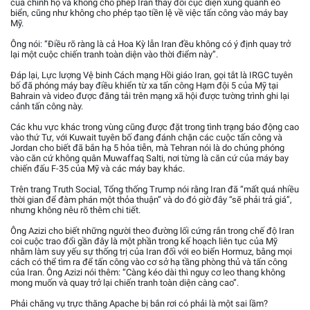
của chính họ và không cho phép Iran thay đổi cục diện xung quanh eo
biển, cũng như không cho phép tạo tiền lệ về việc tấn công vào máy bay
Mỹ.
Ông nói: “Điều rõ ràng là cả Hoa Kỳ lẫn Iran đều không có ý định quay trở
lại một cuộc chiến tranh toàn diện vào thời điểm này”.
Đáp lại, Lực lượng Vệ binh Cách mạng Hồi giáo Iran, gọi tắt là IRGC tuyên
bố đã phóng máy bay điều khiển từ xa tấn công Hạm đội 5 của Mỹ tại
Bahrain và video được đăng tải trên mạng xã hội được tường trình ghi lại
cảnh tấn công này.
Các khu vực khác trong vùng cũng được đặt trong tình trạng báo động cao
vào thứ Tư, với Kuwait tuyên bố đang đánh chặn các cuộc tấn công và
Jordan cho biết đã bắn hạ 5 hỏa tiễn, mà Tehran nói là do chúng phóng
vào căn cứ không quân Muwaffaq Salti, nơi từng là căn cứ của máy bay
chiến đấu F-35 của Mỹ và các máy bay khác.
Trên trang Truth Social, Tổng thống Trump nói rằng Iran đã “mất quá nhiều
thời gian để đàm phán một thỏa thuận” và do đó giờ đây “sẽ phải trả giá”,
nhưng không nêu rõ thêm chi tiết.
Ông Azizi cho biết những người theo đường lối cứng rắn trong chế độ Iran
coi cuộc trao đổi gần đây là một phần trong kế hoạch liên tục của Mỹ
nhằm làm suy yếu sự thống trị của Iran đối với eo biển Hormuz, bằng mọi
cách có thể tìm ra để tấn công vào cơ sở hạ tầng phòng thủ và tấn công
của Iran. Ông Azizi nói thêm: “Càng kéo dài thì nguy cơ leo thang không
mong muốn và quay trở lại chiến tranh toàn diện càng cao”.
Phải chăng vụ trực thăng Apache bị bắn rơi có phải là một sai lầm?