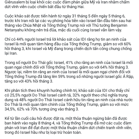
Giêrusalem bị loại khỏi các cuộc đàm phán giữa Mỹ và Iran nhằm chấm
dứt vĩnh viễn cuộc chiến bắt đầu từ tháng Hai.
Cuộc khảo sát được tiến hành từ ngày 31 tháng 5 đến ngày 5 tháng 6,
trước khi Iran nối lại các vụ phóng hỏa tiễn vào Israel lần đầu tiên sau hai
tháng vào Chúa Nhật và Tổng thống Trump nói với Thủ tướng Benjamin
Netanyahu không nên trả đũa, mặc dù cuối cùng Israel vẫn làm vậy.
Chỉ có 44% người Israel trả lời khảo sát của IDI rằng họ tin an ninh của
Israel là mối quan tâm hàng đầu của Tổng thống Trump, giảm so với 60%
hồi tháng 3, khi Israel và Mỹ đang trong chiến dịch tấn công chung chống
lại Iran.
Trong số người Do Thái gốc Israel, 41% cho rằng an ninh của Israel là mối
quan ngại chính đối với Tổng thống Trump, giảm so với 64% hồi tháng 3.
Ngược lại, niềm tin rằng an ninh của Israel là mối quan ngại chính đối với
Tổng thống Trump đã tăng lên 59% trong số những người Israel gốc Ả Rập,
tăng so với 43% hồi tháng 3.
Khi phân tích theo khuynh hướng chính trị, khảo sát của IDI cho thấy chỉ
có 25,5% người Do Thái Israel cánh tả, 32% người theo chủ nghĩa trung
dung và 48% người Do Thái Israel cánh hữu tin rằng an ninh của nhà nước
Do Thái là mối quan tâm chính của Tổng thống Trump, giảm so với mức
34,5%, 62% và 70% tương ứng vào tháng 3.
Kể từ lần cuối câu hỏi được đặt ra, một thỏa thuận ngừng bắn đã được
ban hành vào ngày 8 tháng 4, và Tổng thống Trump đã mở các cuộc đàm
phán với Iran để đạt được một thỏa thuận chấm dứt chiến tranh vĩnh viễn,
trong đó Israel hầu như bị loại trừ hoàn toàn.