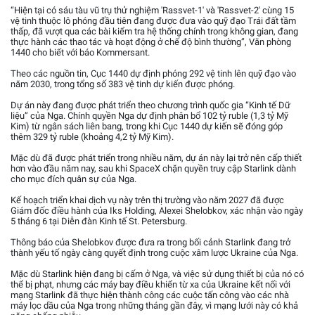
“Hiện tại có sáu tàu vũ trụ thử nghiệm 'Rassvet-1' và 'Rassvet-2' cùng 15
vệ tinh thuộc lô phóng đầu tiên đang được đưa vào quỹ đạo Trái đất tầm
thấp, đã vượt qua các bài kiểm tra hệ thống chính trong không gian, đang
thực hành các thao tác và hoạt động ở chế độ bình thường”, Văn phòng
1440 cho biết với báo Kommersant.
Theo các nguồn tin, Cục 1440 dự định phóng 292 vệ tinh lên quỹ đạo vào
năm 2030, trong tổng số 383 vệ tinh dự kiến được phóng.
Dự án này đang được phát triển theo chương trình quốc gia “Kinh tế Dữ
liệu” của Nga. Chính quyền Nga dự định phân bổ 102 tỷ ruble (1,3 tỷ Mỹ
Kim) từ ngân sách liên bang, trong khi Cục 1440 dự kiến sẽ đóng góp
thêm 329 tỷ ruble (khoảng 4,2 tỷ Mỹ Kim).
Mặc dù đã được phát triển trong nhiều năm, dự án này lại trở nên cấp thiết
hơn vào đầu năm nay, sau khi SpaceX chặn quyền truy cập Starlink dành
cho mục đích quân sự của Nga.
Kế hoạch triển khai dịch vụ này trên thị trường vào năm 2027 đã được
Giám đốc điều hành của Iks Holding, Alexei Shelobkov, xác nhận vào ngày
5 tháng 6 tại Diễn đàn Kinh tế St. Petersburg.
Thông báo của Shelobkov được đưa ra trong bối cảnh Starlink đang trở
thành yếu tố ngày càng quyết định trong cuộc xâm lược Ukraine của Nga.
Mặc dù Starlink hiện đang bị cấm ở Nga, và việc sử dụng thiết bị của nó có
thể bị phạt, nhưng các máy bay điều khiển từ xa của Ukraine kết nối với
mạng Starlink đã thực hiện thành công các cuộc tấn công vào các nhà
máy lọc dầu của Nga trong những tháng gần đây, vì mạng lưới này có khả