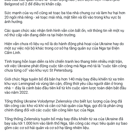
Belgorod số 2 để điều trị khẩn cấp.
Sức mạnh của vụ nổ cũng xé toạc ba tòa nhà chung cư và làm hư hại hơn
20 ngôi nhà riêng - xé toạc mái nhà, mặt tiền và lối vào trong khu vực bị
ảnh hưởng.
Các quan chức xác nhận tình hình vẫn còn bất ổn, với thông tin về một vụ
nổ thứ cấp vẫn đang diễn ra tại hiện trường.
Hiện vẫn chưa rõ liệu vụ nổ là do hành động phá hoại của Ukraine hay do
một sự việc nội bộ khác trong cơ sở hạ tầng quân sự của Nga tại Điện
Cẩm Linh.
Tình trạng hỗn loạn diễn ra khi chiến tranh leo thang trên nhiều mặt trận,
với việc Ukraine phát động cuộc tấn công mà Nga mô tả là “cuộc tấn công
chưa từng có” vào khu vực St Petersburg.
Giới chức Nga tuyên bố đã bắn hạ hơn 140 máy bay điều khiển từ xa trên
khu vực Leningrad và vùng lân cận, đồng thời yêu cầu người dân ở trong
nhà – đây là cảnh báo đầu tiên kể từ khi cuộc xâm lược toàn diện bắt đầu
vào năm 2022.
Tổng thống Ukraine Volodymyr Zelenskiy cho biết lực lượng của ông đã
tấn công các kho vũ khí và căn cứ hải quân của Nga, gọi đó là phản ứng
chính đáng đối với các cuộc tấn công liên tục của Nga.
Tổng thống Zelenskiy tuyên bố máy bay điều khiển từ xa của Ukraine đã
bay sâu tới 1.000 km vào lãnh thổ Nga, tấn công các mục tiêu quân sự bao
gồm các cơ sở hải quân và cơ sở hạ tầng nhiên liệu.