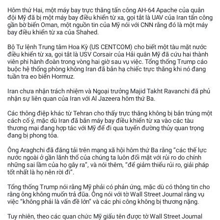
Hôm thứ Hai, một máy bay trực thăng tấn công AH-64 Apache của quân
đội Mỹ đã bị một máy bay điều khiển từ xa, gọi tắt là UAV của Iran tấn công
gần bờ biển Oman, một nguồn tin của Mỹ nói với CNN rằng đó là một máy
bay điều khiển từ xa của Shahed.
Bộ Tư lệnh Trung tâm Hoa Kỳ (US CENTCOM) cho biết một tàu mặt nước
điều khiển từ xa, gọi tắt là USV Corsair của Hải quân Mỹ đã cứu hai thành
viên phi hành đoàn trong vòng hai giờ sau vụ việc. Tổng thống Trump cáo
buộc hệ thống phòng không Iran đã bắn hạ chiếc trực thăng khi nó đang
tuần tra eo biển Hormuz.
Iran chưa nhận trách nhiệm và Ngoại trưởng Majid Takht Ravanchi đã phủ
nhận sự liên quan của Iran với Al Jazeera hôm thứ Ba.
Các thông điệp khác từ Tehran cho thấy trực thăng không bị bắn trúng một
cách cố ý, mặc dù Iran đã bắn máy bay điều khiển từ xa vào các tàu
thương mại đang hợp tác với Mỹ để đi qua tuyến đường thủy quan trọng
đang bị phong tỏa.
Ông Araghchi đã đăng tải trên mạng xã hội hôm thứ Ba rằng “các thế lực
nước ngoài ở gần lãnh thổ của chúng ta luôn đối mặt với rủi ro do chính
những sai lầm của họ gây ra”, và nói thêm, “để giảm thiểu rủi ro, giải pháp
tốt nhất là họ nên rời đi”.
Tổng thống Trump nói rằng Mỹ phải có phản ứng, mặc dù có thông tin cho
rằng ông không muốn trả đũa. Ông nói với tờ Wall Street Journal rằng vụ
việc “không phải là vấn đề lớn” và các phi công không bị thương nặng.
Tuy nhiên, theo các quan chức Mỹ giấu tên được tờ Wall Street Journal