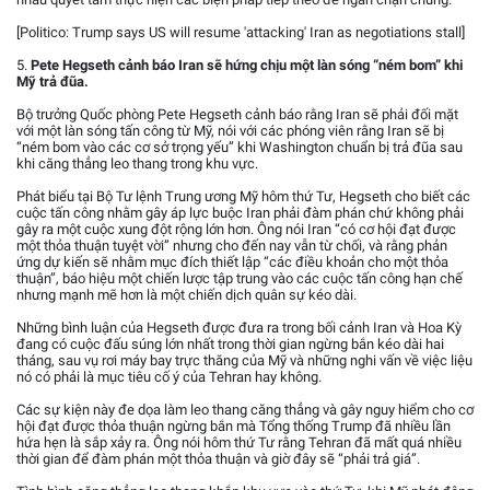
[Politico: Trump says US will resume 'attacking' Iran as negotiations stall]
5.
Pete Hegseth cảnh báo Iran sẽ hứng chịu một làn sóng “ném bom” khi
Mỹ trả đũa.
Bộ trưởng Quốc phòng Pete Hegseth cảnh báo rằng Iran sẽ phải đối mặt
với một làn sóng tấn công từ Mỹ, nói với các phóng viên rằng Iran sẽ bị
“ném bom vào các cơ sở trọng yếu” khi Washington chuẩn bị trả đũa sau
khi căng thẳng leo thang trong khu vực.
Phát biểu tại Bộ Tư lệnh Trung ương Mỹ hôm thứ Tư, Hegseth cho biết các
cuộc tấn công nhằm gây áp lực buộc Iran phải đàm phán chứ không phải
gây ra một cuộc xung đột rộng lớn hơn. Ông nói Iran “có cơ hội đạt được
một thỏa thuận tuyệt vời” nhưng cho đến nay vẫn từ chối, và rằng phản
ứng dự kiến sẽ nhằm mục đích thiết lập “các điều khoản cho một thỏa
thuận”, báo hiệu một chiến lược tập trung vào các cuộc tấn công hạn chế
nhưng mạnh mẽ hơn là một chiến dịch quân sự kéo dài.
Những bình luận của Hegseth được đưa ra trong bối cảnh Iran và Hoa Kỳ
đang có cuộc đấu súng lớn nhất trong thời gian ngừng bắn kéo dài hai
tháng, sau vụ rơi máy bay trực thăng của Mỹ và những nghi vấn về việc liệu
nó có phải là mục tiêu cố ý của Tehran hay không.
Các sự kiện này đe dọa làm leo thang căng thẳng và gây nguy hiểm cho cơ
hội đạt được thỏa thuận ngừng bắn mà Tổng thống Trump đã nhiều lần
hứa hẹn là sắp xảy ra. Ông nói hôm thứ Tư rằng Tehran đã mất quá nhiều
thời gian để đàm phán một thỏa thuận và giờ đây sẽ “phải trả giá”.