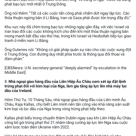
phát bạo lực mới nhất ở Trung Đông.
Ông nói thêm: “Tất cả các cuộc tấn công phải chấm dứt ngay lập tức. Các
thỏa thuận ngừng bắn ở Li Băng, Iran và Gaza phải được tôn trọng đầy đủ.”
Khu vực này đã chìm trong bạo lực những ngày gần đây, với việc Israel và
Iran trao đổi các cuộc không kích cho đến khi một thỏa thuận ngừng bắn
mong manh bắt đầu vào thứ Hai, trong khi Israel và Hezbollah tiếp tục giao
tranh ở miền nam Li Băng.
Ông Guterres nói: “Không có giải pháp quân sự nào cho các cuộc xung đột
ở Trung Đông. Con đường duy nhất phía trước là thông qua đối thoại và
đàm phán.”
[CBSNews: U.N. secretary-general “deeply alarmed” by escalation in the
Middle East]
8.
Nhà ngoại giao hàng đầu của Liên Hiệp Âu Châu xem xét áp đặt lệnh
trừng phạt đối với kim loại của Nga, làm gia tăng áp lực lên nhà máy lọc
dầu của Ireland.
Hôm Thứ Tư, 10 Tháng Sáu, nhà ngoại giao hàng đầu của Liên minh Âu
Châu, Kaja Kallas, cho biết Liên minh nên tấn công vào khả năng sản xuất
kim loại và lọc dầu của Nga trong vòng trừng phạt tiếp theo.
Kallas phát biểu trong chuyến thăm Dublin ngay sau khi Liên Hiệp Âu Châu
công bố gói trừng phạt thứ 21 nhằm tăng cường áp lực lên Nga sau cuộc
xâm lược toàn diện Ukraine năm 2022.