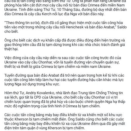
cầu đã bị tấn công vào sáng sớm thứ Tư. Ông ta phàn nàn rằng Ukraine đã
phóng hỏa tiễn cắt đứt mọi cây cầu nối từ bán đảo Crimea đến miền Nam
Ukraine. Tính đến sáng Thứ Tư, 10 Tháng Sáu, đường bộ duy nhất đến bán
đảo Crimea là cây cầu Kerch nối lục địa Nga với bán đảo này.
“Theo thông tin sơ bộ, địch đã cố gắng thực hiện một cuộc tấn công hỏa
tiễn vào một trong những cây cầu nối Henichesk và bán đảo Arabat,” Saldo
cho biết.
Ông cho biết các dịch vụ khẩn cấp đã được điều động đến hiện trường và
giao thông trên cầu đã bị tạm dừng trong khi các nhà chức trách đánh giá
thiệt hại.
Việc đóng cửa cây cầu này diễn ra sau các cuộc tấn công trước đó của
Ukraine vào cây cầu Chonhar, vốn là tuyến đường vận chuyển quân sự,
thiết bị và thiết bị giữa Crimea bị tạm chiếm và miền nam Ukraine.
Tuyến đường qua bán đảo Arabat đã trở nên quan trọng hơn kể từ khi các
cuộc tấn công liên tiếp làm hư hại các tuyến đường hậu cần khác mà lực
lượng Nga sử dụng trong khu vực.
Hôm thứ Tư, Andriy Kovalenko, nhà lãnh đạo Trung tâm Chống Thông tin
sai lệch, gọi tắt là CPD của Ukraine, cho biết cây cầu Chonhar có vị trí
chiến lược quan trọng đã bị phá hủy và cáo buộc chính quyền Nga hạ thấp
mức độ nghiêm trọng của tình hình ở Crimea bị tạm chiếm.
Các cuộc tấn công bằng máy bay điều khiển từ xa khiến một số khu vực
thuộc Kherson bị tạm chiếm mất điện. Ông Saldo cũng cho biết các cuộc
tấn công bằng máy bay điều khiển từ xa của Ukraine đêm qua đã gây mất
điện trên tám quận ở vùng Kherson bị tạm chiếm.