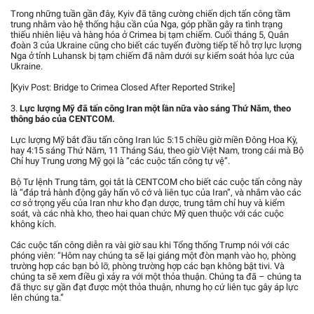
Trong những tuần gần đây, Kyiv đã tăng cường chiến dịch tấn công tầm
trung nhằm vào hệ thống hậu cần của Nga, góp phần gây ra tình trạng
thiếu nhiên liệu và hàng hóa ở Crimea bị tạm chiếm. Cuối tháng 5, Quân
đoàn 3 của Ukraine cũng cho biết các tuyến đường tiếp tế hỗ trợ lực lượng
Nga ở tỉnh Luhansk bị tạm chiếm đã nằm dưới sự kiểm soát hỏa lực của
Ukraine.
[Kyiv Post: Bridge to Crimea Closed After Reported Strike]
3.
Lực lượng Mỹ đã tấn công Iran một lần nữa vào sáng Thứ Năm, theo
thông báo của CENTCOM.
Lực lượng Mỹ bắt đầu tấn công Iran lúc 5:15 chiều giờ miền Đông Hoa Kỳ,
hay 4:15 sáng Thứ Năm, 11 Tháng Sáu, theo giờ Việt Nam, trong cái mà Bộ
Chỉ huy Trung ương Mỹ gọi là “các cuộc tấn công tự vệ”.
Bộ Tư lệnh Trung tâm, gọi tắt là CENTCOM cho biết các cuộc tấn công này
là “đáp trả hành động gây hấn vô cớ và liên tục của Iran”, và nhắm vào các
cơ sở trọng yếu của Iran như kho đạn dược, trung tâm chỉ huy và kiểm
soát, và các nhà kho, theo hai quan chức Mỹ quen thuộc với các cuộc
không kích.
Các cuộc tấn công diễn ra vài giờ sau khi Tổng thống Trump nói với các
phóng viên: “Hôm nay chúng ta sẽ lại giáng một đòn mạnh vào họ, phòng
trường hợp các bạn bỏ lỡ, phòng trường hợp các bạn không bật tivi. Và
chúng ta sẽ xem điều gì xảy ra với một thỏa thuận. Chúng ta đã – chúng ta
đã thực sự gần đạt được một thỏa thuận, nhưng họ cứ liên tục gây áp lực
lên chúng ta.”