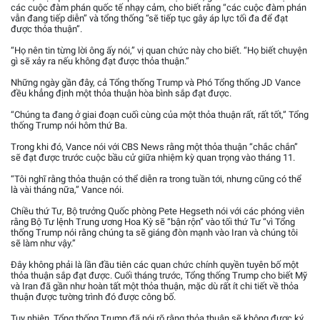
các cuộc đàm phán quốc tế nhạy cảm, cho biết rằng “các cuộc đàm phán
vẫn đang tiếp diễn” và tổng thống “sẽ tiếp tục gây áp lực tối đa để đạt
được thỏa thuận”.
“Họ nên tin từng lời ông ấy nói,” vị quan chức này cho biết. “Họ biết chuyện
gì sẽ xảy ra nếu không đạt được thỏa thuận.”
Những ngày gần đây, cả Tổng thống Trump và Phó Tổng thống JD Vance
đều khẳng định một thỏa thuận hòa bình sắp đạt được.
“Chúng ta đang ở giai đoạn cuối cùng của một thỏa thuận rất, rất tốt,” Tổng
thống Trump nói hôm thứ Ba.
Trong khi đó, Vance nói với CBS News rằng một thỏa thuận “chắc chắn”
sẽ đạt được trước cuộc bầu cử giữa nhiệm kỳ quan trọng vào tháng 11.
“Tôi nghĩ rằng thỏa thuận có thể diễn ra trong tuần tới, nhưng cũng có thể
là vài tháng nữa,” Vance nói.
Chiều thứ Tư, Bộ trưởng Quốc phòng Pete Hegseth nói với các phóng viên
rằng Bộ Tư lệnh Trung ương Hoa Kỳ sẽ “bận rộn” vào tối thứ Tư “vì Tổng
thống Trump nói rằng chúng ta sẽ giáng đòn mạnh vào Iran và chúng tôi
sẽ làm như vậy.”
Đây không phải là lần đầu tiên các quan chức chính quyền tuyên bố một
thỏa thuận sắp đạt được. Cuối tháng trước, Tổng thống Trump cho biết Mỹ
và Iran đã gần như hoàn tất một thỏa thuận, mặc dù rất ít chi tiết về thỏa
thuận được tường trình đó được công bố.
Tuy nhiên, Tổng thống Trump đã nói rõ rằng thỏa thuận sẽ không được ký