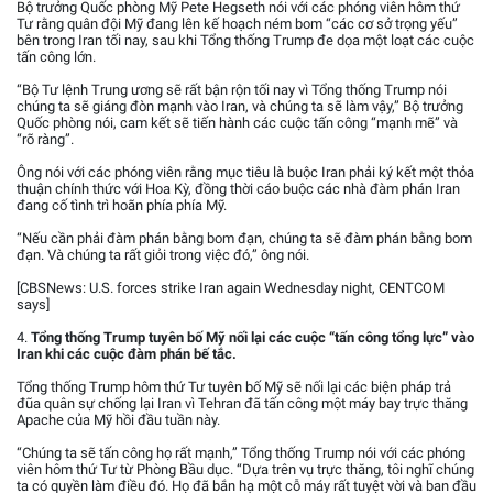
Bộ trưởng Quốc phòng Mỹ Pete Hegseth nói với các phóng viên hôm thứ
Tư rằng quân đội Mỹ đang lên kế hoạch ném bom “các cơ sở trọng yếu”
bên trong Iran tối nay, sau khi Tổng thống Trump đe dọa một loạt các cuộc
tấn công lớn.
“Bộ Tư lệnh Trung ương sẽ rất bận rộn tối nay vì Tổng thống Trump nói
chúng ta sẽ giáng đòn mạnh vào Iran, và chúng ta sẽ làm vậy,” Bộ trưởng
Quốc phòng nói, cam kết sẽ tiến hành các cuộc tấn công “mạnh mẽ” và
“rõ ràng”.
Ông nói với các phóng viên rằng mục tiêu là buộc Iran phải ký kết một thỏa
thuận chính thức với Hoa Kỳ, đồng thời cáo buộc các nhà đàm phán Iran
đang cố tình trì hoãn phía phía Mỹ.
“Nếu cần phải đàm phán bằng bom đạn, chúng ta sẽ đàm phán bằng bom
đạn. Và chúng ta rất giỏi trong việc đó,” ông nói.
[CBSNews: U.S. forces strike Iran again Wednesday night, CENTCOM
says]
4.
Tổng thống Trump tuyên bố Mỹ nối lại các cuộc “tấn công tổng lực” vào
Iran khi các cuộc đàm phán bế tắc.
Tổng thống Trump hôm thứ Tư tuyên bố Mỹ sẽ nối lại các biện pháp trả
đũa quân sự chống lại Iran vì Tehran đã tấn công một máy bay trực thăng
Apache của Mỹ hồi đầu tuần này.
“Chúng ta sẽ tấn công họ rất mạnh,” Tổng thống Trump nói với các phóng
viên hôm thứ Tư từ Phòng Bầu dục. “Dựa trên vụ trực thăng, tôi nghĩ chúng
ta có quyền làm điều đó. Họ đã bắn hạ một cỗ máy rất tuyệt vời và ban đầu