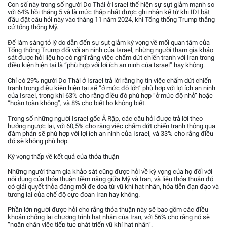
Con số này trong số người Do Thái ở Israel thể hiện sự sụt giảm mạnh so
với 64% hồi tháng 5 và là mức thấp nhất được ghi nhận kể từ khi IDI bắt
đầu đặt câu hỏi này vào tháng 11 năm 2024, khi Tổng thống Trump thắng
cử tổng thống Mỹ.
Để làm sáng tỏ lý do dẫn đến sự sụt giảm kỳ vọng về mối quan tâm của
Tổng thống Trump đối với an ninh của Israel, những người tham gia khảo
sát được hỏi liệu họ có nghĩ rằng việc chấm dứt chiến tranh với Iran trong
điều kiện hiện tại là “phù hợp với lợi ích an ninh của Israel” hay không.
Chỉ có 29% người Do Thái ở Israel trả lời rằng họ tin việc chấm dứt chiến
tranh trong điều kiện hiện tại sẽ “ở mức độ lớn” phù hợp với lợi ích an ninh
của Israel, trong khi 63% cho rằng điều đó phù hợp “ở mức độ nhỏ” hoặc
“hoàn toàn không”, và 8% cho biết họ không biết.
Trong số những người Israel gốc Ả Rập, các câu hỏi được trả lời theo
hướng ngược lại, với 60,5% cho rằng việc chấm dứt chiến tranh thông qua
đàm phán sẽ phù hợp với lợi ích an ninh của Israel, và 33% cho rằng điều
đó sẽ không phù hợp.
Kỳ vọng thấp về kết quả của thỏa thuận
Những người tham gia khảo sát cũng được hỏi về kỳ vọng của họ đối với
nội dung của thỏa thuận tiềm năng giữa Mỹ và Iran, và liệu thỏa thuận đó
có giải quyết thỏa đáng mối đe dọa từ vũ khí hạt nhân, hỏa tiễn đạn đạo và
tương lai của chế độ cực đoan Iran hay không.
Phần lớn người được hỏi cho rằng thỏa thuận này sẽ bao gồm các điều
khoản chống lại chương trình hạt nhân của Iran, với 56% cho rằng nó sẽ
“ngăn chặn việc tiếp tục phát triển vũ khí hạt nhân”.