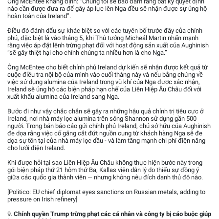
Ông McEntee khẳng định: “Chúng tôi sẽ bảo đảm rằng bất kỳ quyết định
nào cần được đưa ra để gây áp lực lên Nga đều sẽ nhận được sự ủng hộ
hoàn toàn của Ireland”.
Điều đó đánh dấu sự khác biệt so với các tuyên bố trước đây của chính
phủ, đặc biệt là vào tháng 5, khi Thủ tướng Micheál Martin nhấn mạnh
rằng việc áp đặt lệnh trừng phạt đối với hoạt động sản xuất của Aughinish
“sẽ gây thiệt hại cho chính chúng ta nhiều hơn là cho Nga.”
Ông McEntee cho biết chính phủ Ireland dự kiến sẽ nhận được kết quả từ
cuộc điều tra nội bộ của mình vào cuối tháng này và nếu bằng chứng về
việc sử dụng alumina của Ireland trong vũ khí của Nga được xác nhận,
Ireland sẽ ủng hộ các biện pháp hạn chế của Liên Hiệp Âu Châu đối với
xuất khẩu alumina của Ireland sang Nga.
Bước đi như vậy chắc chắn sẽ gây ra những hậu quả chính trị tiêu cực ở
Ireland, nơi nhà máy lọc alumina trên sông Shannon sử dụng gần 500
người. Trong bản báo cáo gửi chính phủ Ireland, chủ sở hữu của Aughinish
đe dọa rằng việc cố gắng cắt đứt nguồn cung từ khách hàng Nga sẽ đe
dọa sự tồn tại của nhà máy lọc dầu - và làm tăng mạnh chi phí điện năng
cho lưới điện Ireland.
Khi được hỏi tại sao Liên Hiệp Âu Châu không thực hiện bước này trong
gói biện pháp thứ 21 hôm thứ Ba, Kallas viện dẫn lý do thiếu sự đồng ý
giữa các quốc gia thành viên — nhưng không nêu đích danh thủ đô nào.
[Politico: EU chief diplomat eyes sanctions on Russian metals, adding to
pressure on Irish refinery]
9.
Chính quyền Trump trừng phạt các cá nhân và công ty bị cáo buộc giúp