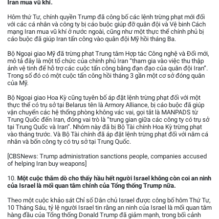
Iran mua vũ khí.
Hôm thứ Tư, chính quyền Trump đã công bố các lệnh trừng phạt mới đối
với các cá nhân và công ty bị cáo buộc giúp đỡ quân đội và Vệ binh Cách
mạng Iran mua vũ khí ở nước ngoài, cũng như một thực thể chính phủ bị
cáo buộc đã giúp Iran tấn công vào quân đội Mỹ hồi tháng Ba.
Bộ Ngoại giao Mỹ đã trừng phạt Trung tâm Hợp tác Công nghệ và Đổi mới,
mô tả đây là một tổ chức của chính phủ Iran “tham gia vào việc thu thập
ảnh vệ tinh để hỗ trợ các cuộc tấn công bằng đạn đạo của quân đội Iran”.
Trong số đó có một cuộc tấn công hồi tháng 3 gần một cơ sở đóng quân
của Mỹ.
Bộ Ngoại giao Hoa Kỳ cũng tuyên bố áp đặt lệnh trừng phạt đối với một
thực thể có trụ sở tại Belarus tên là Armory Alliance, bị cáo buộc đã giúp
vận chuyển các hệ thống phòng không vác vai, gọi tắt là MANPADS từ
Trung Quốc đến Iran, đóng vai trò là “trung gian giữa các công ty có trụ sở
tại Trung Quốc và Iran”. Nhóm này đã bị Bộ Tài chính Hoa Kỳ trừng phạt
vào tháng trước. Và Bộ Tài chính đã áp đặt lệnh trừng phạt đối với năm cá
nhân và bốn công ty có trụ sở tại Trung Quốc.
[CBSNews: Trump administration sanctions people, companies accused
of helping Iran buy weapons]
10.
Một cuộc thăm dò cho thấy hầu hết người Israel không còn coi an ninh
của Israel là mối quan tâm chính của Tổng thống Trump nữa.
Theo một cuộc khảo sát Chỉ số Dân chủ Israel được công bố hôm Thứ Tư,
10 Tháng Sáu, tỷ lệ người Israel tin rằng an ninh của Israel là mối quan tâm
hàng đầu của Tổng thống Donald Trump đã giảm mạnh, trong bối cảnh