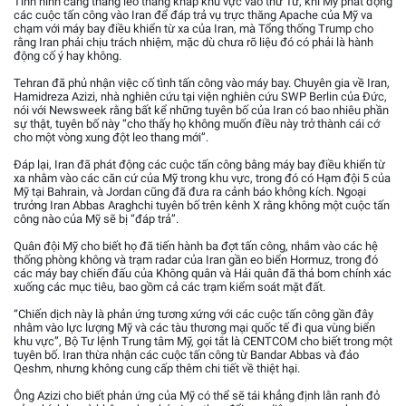
Tình hình căng thẳng leo thang khắp khu vực vào thứ Tư, khi Mỹ phát động
các cuộc tấn công vào Iran để đáp trả vụ trực thăng Apache của Mỹ va
chạm với máy bay điều khiển từ xa của Iran, mà Tổng thống Trump cho
rằng Iran phải chịu trách nhiệm, mặc dù chưa rõ liệu đó có phải là hành
động cố ý hay không.
Tehran đã phủ nhận việc cố tình tấn công vào máy bay. Chuyên gia về Iran,
Hamidreza Azizi, nhà nghiên cứu tại viện nghiên cứu SWP Berlin của Đức,
nói với Newsweek rằng bất kể những tuyên bố của Iran có bao nhiêu phần
sự thật, tuyên bố này “cho thấy họ không muốn điều này trở thành cái cớ
cho một vòng xung đột leo thang mới”.
Đáp lại, Iran đã phát động các cuộc tấn công bằng máy bay điều khiển từ
xa nhằm vào các căn cứ của Mỹ trong khu vực, trong đó có Hạm đội 5 của
Mỹ tại Bahrain, và Jordan cũng đã đưa ra cảnh báo không kích. Ngoại
trưởng Iran Abbas Araghchi tuyên bố trên kênh X rằng không một cuộc tấn
công nào của Mỹ sẽ bị “đáp trả”.
Quân đội Mỹ cho biết họ đã tiến hành ba đợt tấn công, nhắm vào các hệ
thống phòng không và trạm radar của Iran gần eo biển Hormuz, trong đó
các máy bay chiến đấu của Không quân và Hải quân đã thả bom chính xác
xuống các mục tiêu, bao gồm cả các trạm kiểm soát mặt đất.
“Chiến dịch này là phản ứng tương xứng với các cuộc tấn công gần đây
nhằm vào lực lượng Mỹ và các tàu thương mại quốc tế đi qua vùng biển
khu vực”, Bộ Tư lệnh Trung tâm Mỹ, gọi tắt là CENTCOM cho biết trong một
tuyên bố. Iran thừa nhận các cuộc tấn công từ Bandar Abbas và đảo
Qeshm, nhưng không cung cấp thêm chi tiết về thiệt hại.
Ông Azizi cho biết phản ứng của Mỹ có thể sẽ tái khẳng định lằn ranh đỏ