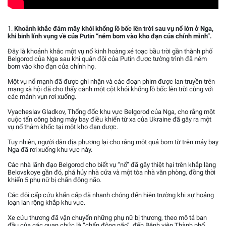
1.
Khoảnh khắc đám mây khói khổng lồ bốc lên trời sau vụ nổ lớn ở Nga,
khi binh lính vụng về của Putin “ném bom vào kho đạn của chính mình”.
Đây là khoảnh khắc một vụ nổ kinh hoàng xé toạc bầu trời gần thành phố
Belgorod của Nga sau khi quân đội của Putin được tường trình đã ném
bom vào kho đạn của chính họ.
Một vụ nổ mạnh đã được ghi nhận và các đoạn phim được lan truyền trên
mạng xã hội đã cho thấy cảnh một cột khói khổng lồ bốc lên trời cùng với
các mảnh vụn rơi xuống.
Vyacheslav Gladkov, Thống đốc khu vực Belgorod của Nga, cho rằng một
cuộc tấn công bằng máy bay điều khiển từ xa của Ukraine đã gây ra một
vụ nổ thảm khốc tại một kho đạn dược.
Tuy nhiên, người dân địa phương lại cho rằng một quả bom từ trên máy bay
Nga đã rơi xuống khu vực này.
Các nhà lãnh đạo Belgorod cho biết vụ “nổ” đã gây thiệt hại trên khắp làng
Belovskoye gần đó, phá hủy nhà cửa và một tòa nhà văn phòng, đồng thời
khiến 5 phụ nữ bị chấn động não.
Các đội cấp cứu khẩn cấp đã nhanh chóng đến hiện trường khi sự hoảng
loạn lan rộng khắp khu vực.
Xe cứu thương đã vận chuyển những phụ nữ bị thương, theo mô tả ban
đầu của các quan chức là “chấn động não”, đến Bệnh viện Thành phố