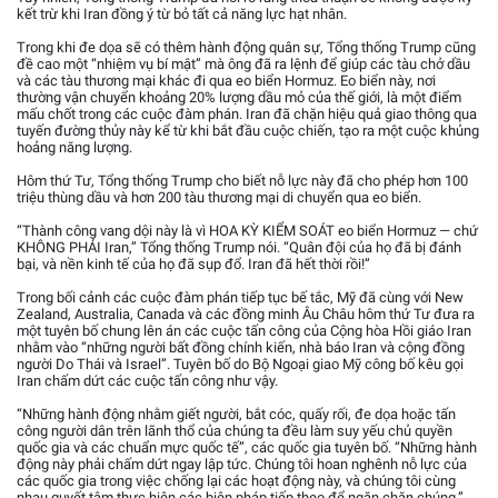
kết trừ khi Iran đồng ý từ bỏ tất cả năng lực hạt nhân.
Trong khi đe dọa sẽ có thêm hành động quân sự, Tổng thống Trump cũng
đề cao một “nhiệm vụ bí mật” mà ông đã ra lệnh để giúp các tàu chở dầu
và các tàu thương mại khác đi qua eo biển Hormuz. Eo biển này, nơi
thường vận chuyển khoảng 20% lượng dầu mỏ của thế giới, là một điểm
mấu chốt trong các cuộc đàm phán. Iran đã chặn hiệu quả giao thông qua
tuyến đường thủy này kể từ khi bắt đầu cuộc chiến, tạo ra một cuộc khủng
hoảng năng lượng.
Hôm thứ Tư, Tổng thống Trump cho biết nỗ lực này đã cho phép hơn 100
triệu thùng dầu và hơn 200 tàu thương mại di chuyển qua eo biển.
“Thành công vang dội này là vì HOA KỲ KIỂM SOÁT eo biển Hormuz — chứ
KHÔNG PHẢI Iran,” Tổng thống Trump nói. “Quân đội của họ đã bị đánh
bại, và nền kinh tế của họ đã sụp đổ. Iran đã hết thời rồi!”
Trong bối cảnh các cuộc đàm phán tiếp tục bế tắc, Mỹ đã cùng với New
Zealand, Australia, Canada và các đồng minh Âu Châu hôm thứ Tư đưa ra
một tuyên bố chung lên án các cuộc tấn công của Cộng hòa Hồi giáo Iran
nhằm vào “những người bất đồng chính kiến, nhà báo Iran và cộng đồng
người Do Thái và Israel”. Tuyên bố do Bộ Ngoại giao Mỹ công bố kêu gọi
Iran chấm dứt các cuộc tấn công như vậy.
“Những hành động nhằm giết người, bắt cóc, quấy rối, đe dọa hoặc tấn
công người dân trên lãnh thổ của chúng ta đều làm suy yếu chủ quyền
quốc gia và các chuẩn mực quốc tế”, các quốc gia tuyên bố. “Những hành
động này phải chấm dứt ngay lập tức. Chúng tôi hoan nghênh nỗ lực của
các quốc gia trong việc chống lại các hoạt động này, và chúng tôi cùng
nhau quyết tâm thực hiện các biện pháp tiếp theo để ngăn chặn chúng.”