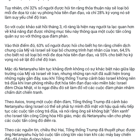
Tuy nhiên, chỉ 32% số người được hỏi tin rằng thỏa thuận này sẽ loại bỏ
mối đe dọa từ các vụ phóng hỏa tiễn đạn đạo, và chỉ 28% kỳ vọng nó sẽ
làm suy yếu chế độ Iran.
So với cuộc khảo sát hồi tháng 3, rõ ràng là hiện nay người ta lạc quan hơn
về khả năng đạt được những mục tiêu này thông qua một cuộc tấn công
quân sự so với thông qua đàm phán.
Vào thời điểm đó, 63% số người được hỏi cho biết họ tin rằng chiến dịch
chung của Mỹ và Israel sẽ loại bỏ chương trình hạt nhân của Iran, 64,5%
cho biết nó sẽ loại bỏ mối đe dọa hỏa tiễn đạn đạo, và 55% cho biết họ kỳ
vọng nó sẽ lật đổ chế độ Iran.
Mặc dù Netanyahu liên tục khẳng định không có sự khác biệt nào giữa lập
trường của Mỹ và Israel về Iran, nhưng những rạn nứt đã xuất hiện trong
những ngày gần đây, sau khi Tổng thống Trump cảnh báo Israel không nên
trả đũa khi Iran phóng nhiều đợt hỏa tiễn đạn đạo vào miền bắc Israel
đêm Chúa Nhật, vì lo ngại điều đó sẽ làm đổ vỡ các cuộc đàm phán nhằm
chấm dứt chiến tranh.
Theo Axios, trong một cuộc điện đàm, Tổng thống Trump đã cảnh báo
Netanyahu rằng Israel có thể sẽ phải tự mình đối mặt với hậu quả nếu tiếp
tục các cuộc tấn công trả đũa, và nói rằng ông sẽ không bật “đèn xanh”
cho Israel tấn công Cộng hòa Hồi giáo, mặc dù Netanyahu vẫn cho phép
các cuộc tấn công đó diễn ra.
Theo các nguồn tin, chiều thứ Hai, Tổng thống Trump đã thuyết phục được
ông Netanyahu hủy bỏ cuộc tấn công lớn vào Iran khi các máy bay chiến
đấu đã ở trên đường băng.