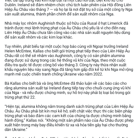
Việc bà tập trung vào kim loại đặt ra một câu hỏi đặc biệt khó xử cho
Dublin. Ireland sẽ đảm nhiệm chức chủ tịch luân phiên của Hội đồng Liên
Hiệp Âu Châu vào tháng 7 — và họ lại là nơi đặt trụ sở của một công ty Nga
sản xuất alumina, thành phần chính để sản xuất nhôm của Nga.
Nhà máy lọc nhôm Aughinish thuộc sở hữu của Rusal ở hạt Limerick đã
tránh được mọi lệnh trừng phạt của Âu Châu chủ yếu là vì cho đến nay,
Liên Hiệp Âu Châu chưa tấn công vào các nhà sản xuất nguyên liệu dùng
để sản xuất nhôm và các kim loại khác.
Tuy nhiên, phát biểu tại một cuộc họp báo cùng với Ngoại trưởng Ireland
Helen McEntee, Kallas cho biết gói trừng phạt tiếp theo của Liên Hiệp Âu
Châu rất có thể sẽ nhắm vào Aughinish, công ty có sản phẩm alumina
đang được sử dụng trong các hệ thống vũ khí của Nga, theo một cuộc
điều tra quốc tế được công bố vào tháng 3. Công ty này thừa nhận xuất
khẩu nguyên liệu này sang Nga đã tăng hơn gấp đôi kể từ khi Nga mở rộng
mạnh mẽ cuộc chiến tranh chống Ukraine vào năm 2022.
Bà Kallas cho biết bà và ông McEntee đã thảo luận về các báo cáo cho
rằng alumina sản xuất tại Ireland đang tiếp tay cho chuỗi cung ứng vũ khí
của Nga - và nếu được chứng minh, sự hỗ trợ này phải bị loại bỏ trong gói
trừng phạt thứ 22.
“Hiện tại, alumina không nằm trong danh sách trừng phạt của Liên Hiệp Âu
Châu. Âu Châu phải bịt kín mọi kẽ hở, siết chặt việc thực thi các biện pháp
trừng phạt và bảo đảm các cam kết của chúng ta được chứng minh bằng
hành động,” Kallas nói. “Không một sản phẩm nào của Âu Châu được phép
xuất hiện trong máy bay điều khiển từ xa và hỏa tiễn gây hại cho thường
dân Ukraine.”