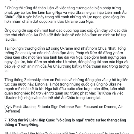
“ Chúng tôi cũng đã thảo luận về việc tăng cường các biện pháp trừng
phạt, gây áp lực lên Liên bang Nga và việc Ukraine gia nhập Liên minh Âu
Châu”, đặt tuyên bố này trong bối cảnh những nỗ lực ngoại giao rộng lớn
hơn nhằm chấm dứt cuộc xâm lược Ukraine của Nga.
Ông cũng đề cập đến một loạt các cuộc họp cao cấp gần đây với các đối
tác chủ chốt của Âu Châu để thảo luận về các bảo đảm an ninh và hỗ trợ
lâu dài.
Tại hội nghị thượng đỉnh E3 cộng Ukraine mới nhất hôm Chúa Nhật, Tổng
thống Zelenskiy và các nhà lãnh đạo Anh, Pháp và Đức đã đồng ý năm
điều kiện cho một nền hòa bình lâu dài với Nga, bao gồm lệnh ngừng bắn
ngay lập tức, bảo đảm an ninh cho Ukraine, đóng băng tài sản của Nga và
bảo vệ lợi ích an ninh của Âu Châu trong bất kỳ thỏa thuận nào trong tương
lai.
Tổng thống Zelenskiy cảm ơn Estonia về những đóng góp và sự hỗ trợ liên
tục của nước này. Estonia là một trong những quốc gia ủng hộ Ukraine
mạnh mẽ nhất kể từ khi Nga bắt đầu cuộc xâm lược toàn diện, luôn nhất
quán trong việc hỗ trợ viện trợ quân sự, trừng phạt Mạc Tư Khoa và việc
Ukraine hội nhập vào các thể chế Âu Châu trong tương lai.
[Kyiv Post: Ukraine, Estonia Sign Defense Pact Focused on Drones, Air
Defense]
7.
Tổng thư ký Liên Hiệp Quốc “vô cùng lo ngại” trước sự leo thang căng
thẳng ở Trung Đông.
Nhà lãnh đạo Liên Hiệp Quốc cho biết ông “vô cùng lo ngại” trước sự bùng