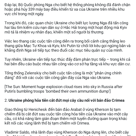
Đáp lại, Bộ Quốc phòng Nga cho biết hệ thống phòng không đã đánh chặn
hoặc phá hủy 339 máy bay điều khiển từ xa của Ukraine trên nhiều khu
vực chỉ trong một ngày.
Trong khi đó, các quan chức Ukraine cho biết lực lượng Nga đã tấn công
hai tàu tìm kiếm cứu nạn dân sự ở Hắc Hải trong một hoạt động mà Kyiv
mô tả là nhiệm vụ nhân đạo, khiến một số người bị thương.
Việc leo thang các cuộc tấn công diễn ra trong bối cảnh căng thẳng leo
thang giữa Mạc Tư Khoa và Kyiv, khi Putin từ chối lời kêu gọi ngừng bắn và
khẳng định Nga sẽ tiếp tục theo đuổi các mục tiêu quân sự của mình.
Tuy nhiên, Ukraine vẫn tiếp tục thúc đẩy đàm phán trực tiếp – trong khi cả
hai bên đều cáo buộc nhau tấn công vào cơ sở hạ tầng và khu vực dân cư.
Tổng thống Zelenskiy cho biết cuộc tấn công là một “phản ứng chính
đáng” đối với các cuộc tấn công gần đây của Nga vào Ukraine.
[The Sun: Moment huge explosion cloud rises into sky in Russia after
Putin’s bumbling troops ‘bombed their own ammunition dump’]
2.
Ukraine phóng hỏa tiễn cắt đứt mọi cây cầu nối với bán đảo Crimea
Giao thông từ Henichesk đến bán đảo Arabat ở vùng Kherson bị tạm
chiếm đã bị cắt đứt sau cuộc tấn công hỏa tiễn của Ukraine vào một cây
cầu, có khả năng làm gián đoạn thêm một tuyến đường quan trọng khác
kết nối các vùng lãnh thổ bị tạm chiếm với Crimea.
Vladimir Saldo, nhà lãnh đạo vùng Kherson do Nga dựng lên, cho biết cây