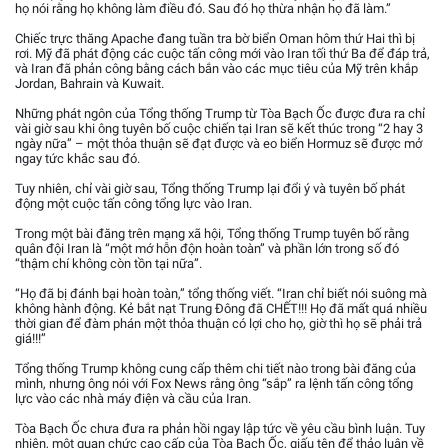
họ nói rằng họ không làm điều đó. Sau đó họ thừa nhận họ đã làm.”
Chiếc trực thăng Apache đang tuần tra bờ biển Oman hôm thứ Hai thì bị
rơi. Mỹ đã phát động các cuộc tấn công mới vào Iran tối thứ Ba để đáp trả,
và Iran đã phản công bằng cách bắn vào các mục tiêu của Mỹ trên khắp
Jordan, Bahrain và Kuwait.
Những phát ngôn của Tổng thống Trump từ Tòa Bạch Ốc được đưa ra chỉ
vài giờ sau khi ông tuyên bố cuộc chiến tại Iran sẽ kết thúc trong “2 hay 3
ngày nữa” – một thỏa thuận sẽ đạt được và eo biển Hormuz sẽ được mở
ngay tức khắc sau đó.
Tuy nhiên, chỉ vài giờ sau, Tổng thống Trump lại đổi ý và tuyên bố phát
động một cuộc tấn công tổng lực vào Iran.
Trong một bài đăng trên mạng xã hội, Tổng thống Trump tuyên bố rằng
quân đội Iran là “một mớ hỗn độn hoàn toàn” và phần lớn trong số đó
“thậm chí không còn tồn tại nữa”.
“Họ đã bị đánh bại hoàn toàn,” tổng thống viết. “Iran chỉ biết nói suông mà
không hành động. Kẻ bắt nạt Trung Đông đã CHẾT!!! Họ đã mất quá nhiều
thời gian để đàm phán một thỏa thuận có lợi cho họ, giờ thì họ sẽ phải trả
giá!!!”
Tổng thống Trump không cung cấp thêm chi tiết nào trong bài đăng của
mình, nhưng ông nói với Fox News rằng ông “sắp” ra lệnh tấn công tổng
lực vào các nhà máy điện và cầu của Iran.
Tòa Bạch Ốc chưa đưa ra phản hồi ngay lập tức về yêu cầu bình luận. Tuy
nhiên, một quan chức cao cấp của Tòa Bạch Ốc, giấu tên để thảo luận về