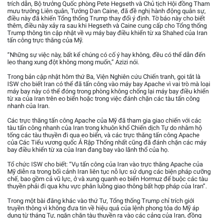
trích dẫn, Bộ trưởng Quốc phòng Pete Hegseth và Chủ tịch Hội đồng Tham
mưu trưởng Liên quân, Tướng Dan Caine, đã đề nghị hành động quân sự,
điều này đã khiến Tổng thống Trump thay đổi ý định. Tờ báo này cho biết
thêm, điều này xảy ra sau khi Hegseth và Caine cung cấp cho Tổng thống
Trump thông tin cập nhật về vụ máy bay điều khiển từ xa Shahed của Iran
tấn công trực thăng của Mỹ.
“Những sự việc này, bất kể chúng có cố ý hay không, đều có thể dẫn đến
leo thang xung đột không mong muốn,” Azizi nói.
Trong bản cập nhật hôm thứ Ba, Viện Nghiên cứu Chiến tranh, gọi tắt là
ISW cho biết Iran có thể đã tấn công vào máy bay Apache vì vai trò mà loại
máy bay này có thể đóng trong phòng không chống lại máy bay điều khiển
từ xa của Iran trên eo biển hoặc trong việc đánh chặn các tàu tấn công
nhanh của Iran.
Các trực thăng tấn công Apache của Mỹ đã tham gia giao chiến với các
tàu tấn công nhanh của Iran trong khuôn khổ Chiến dịch Tự do nhằm hộ
tống các tàu thuyền đi qua eo biển, và các trực thăng tấn công Apache
của Các Tiểu vương quốc Ả Rập Thống nhất cũng đã đánh chặn các máy
bay điều khiển từ xa của Iran đang bay vào lãnh thổ của họ.
Tổ chức ISW cho biết: “Vụ tấn công của Iran vào trực thăng Apache của
Mỹ diễn ra trong bối cảnh Iran liên tục nỗ lực sử dụng các biện pháp cưỡng
chế, bao gồm cả vũ lực, ở và xung quanh eo biển Hormuz để buộc các tàu
thuyền phải đi qua khu vực phân luồng giao thông bất hợp pháp của Iran”.
Trong một bài đăng khác vào thứ Tư, Tổng thống Trump chỉ trích giới
truyền thông vì không đưa tin về hiệu quả của lệnh phong tỏa do Mỹ áp
dụng từ tháng Tư, ngăn chặn tàu thuyền ra vào các cảng của Iran, đồng