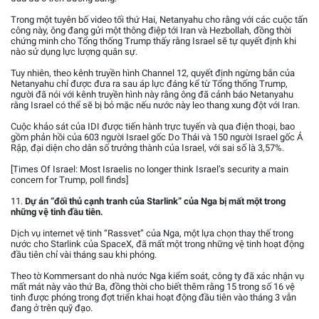
Trong một tuyên bố video tối thứ Hai, Netanyahu cho rằng với các cuộc tấn
công này, ông đang gửi một thông điệp tới Iran và Hezbollah, đồng thời
chứng minh cho Tổng thống Trump thấy rằng Israel sẽ tự quyết định khi
nào sử dụng lực lượng quân sự.
Tuy nhiên, theo kênh truyền hình Channel 12, quyết định ngừng bắn của
Netanyahu chỉ được đưa ra sau áp lực đáng kể từ Tổng thống Trump,
người đã nói với kênh truyền hình này rằng ông đã cảnh báo Netanyahu
rằng Israel có thể sẽ bị bỏ mặc nếu nước này leo thang xung đột với Iran.
Cuộc khảo sát của IDI được tiến hành trực tuyến và qua điện thoại, bao
gồm phản hồi của 603 người Israel gốc Do Thái và 150 người Israel gốc Ả
Rập, đại diện cho dân số trưởng thành của Israel, với sai số là 3,57%.
[Times Of Israel: Most Israelis no longer think Israel’s security a main
concern for Trump, poll finds]
11.
Dự án “đối thủ cạnh tranh của Starlink” của Nga bị mất một trong
những vệ tinh đầu tiên.
Dịch vụ internet vệ tinh “Rassvet” của Nga, một lựa chọn thay thế trong
nước cho Starlink của SpaceX, đã mất một trong những vệ tinh hoạt động
đầu tiên chỉ vài tháng sau khi phóng.
Theo tờ Kommersant do nhà nước Nga kiểm soát, công ty đã xác nhận vụ
mất mát này vào thứ Ba, đồng thời cho biết thêm rằng 15 trong số 16 vệ
tinh được phóng trong đợt triển khai hoạt động đầu tiên vào tháng 3 vẫn
đang ở trên quỹ đạo.