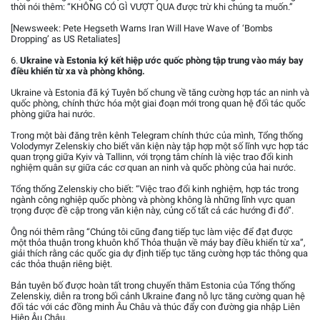
thời nói thêm: “KHÔNG CÓ GÌ VƯỢT QUA được trừ khi chúng ta muốn.”
[Newsweek: Pete Hegseth Warns Iran Will Have Wave of ‘Bombs
Dropping’ as US Retaliates]
6.
Ukraine và Estonia ký kết hiệp ước quốc phòng tập trung vào máy bay
điều khiển từ xa và phòng không.
Ukraine và Estonia đã ký Tuyên bố chung về tăng cường hợp tác an ninh và
quốc phòng, chính thức hóa một giai đoạn mới trong quan hệ đối tác quốc
phòng giữa hai nước.
Trong một bài đăng trên kênh Telegram chính thức của mình, Tổng thống
Volodymyr Zelenskiy cho biết văn kiện này tập hợp một số lĩnh vực hợp tác
quan trọng giữa Kyiv và Tallinn, với trọng tâm chính là việc trao đổi kinh
nghiệm quân sự giữa các cơ quan an ninh và quốc phòng của hai nước.
Tổng thống Zelenskiy cho biết: “Việc trao đổi kinh nghiệm, hợp tác trong
ngành công nghiệp quốc phòng và phòng không là những lĩnh vực quan
trọng được đề cập trong văn kiện này, củng cố tất cả các hướng đi đó”.
Ông nói thêm rằng “Chúng tôi cũng đang tiếp tục làm việc để đạt được
một thỏa thuận trong khuôn khổ Thỏa thuận về máy bay điều khiển từ xa”,
giải thích rằng các quốc gia dự định tiếp tục tăng cường hợp tác thông qua
các thỏa thuận riêng biệt.
Bản tuyên bố được hoàn tất trong chuyến thăm Estonia của Tổng thống
Zelenskiy, diễn ra trong bối cảnh Ukraine đang nỗ lực tăng cường quan hệ
đối tác với các đồng minh Âu Châu và thúc đẩy con đường gia nhập Liên
Hiệp Âu Châu.