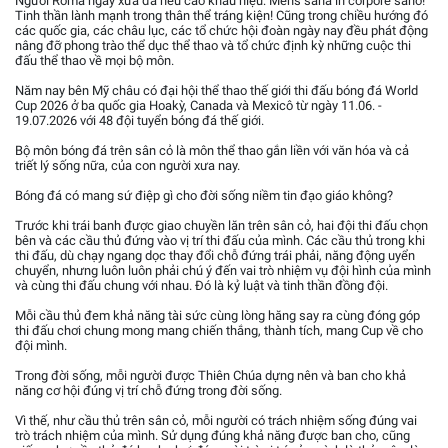
Người Roma ngày xưa đã nêu cao khẩu hiệu: Mens sana in corpore sano!
Tinh thần lành mạnh trong thân thể tráng kiện! Cũng trong chiều hướng đó
các quốc gia, các châu lục, các tổ chức hội đoàn ngày nay đều phát động
nâng đỡ phong trào thể dục thể thao và tổ chức định kỳ những cuộc thi
đấu thể thao về mọi bộ môn.
Năm nay bên Mỹ châu có đại hội thể thao thế giới thi đấu bóng đá World
Cup 2026 ở ba quốc gia Hoakỳ, Canada và Mexicô từ ngày 11.06. -
19.07.2026 với 48 đội tuyển bóng đá thế giới.
Bộ môn bóng đá trên sân cỏ là môn thể thao gắn liền với văn hóa và cả
triết lý sống nữa, của con người xưa nay.
Bóng đá có mang sứ điệp gì cho đời sống niềm tin đạo giáo không?
Trước khi trái banh được giao chuyền lăn trên sân cỏ, hai đội thi đấu chọn
bên và các cầu thủ đứng vào vị trí thi đấu của mình. Các cầu thủ trong khi
thi đấu, dù chạy ngang dọc thay đổi chỗ đứng trái phải, năng động uyển
chuyển, nhưng luôn luôn phải chú ý đến vai trò nhiệm vụ đội hình của mình
và cùng thi đấu chung với nhau. Đó là kỷ luật và tinh thần đồng đội.
Mỗi cầu thủ đem khả năng tài sức cùng lòng hăng say ra cùng đóng góp
thi đấu chơi chung mong mang chiến thắng, thành tích, mang Cup về cho
đội mình.
Trong đời sống, mỗi người được Thiên Chúa dựng nên và ban cho khả
năng cơ hội đúng vị trí chỗ đứng trong đời sống.
Vì thế, như cầu thủ trên sân cỏ, mỗi người có trách nhiệm sống đúng vai
trò trách nhiệm của mình. Sử dụng đúng khả năng được ban cho, cũng