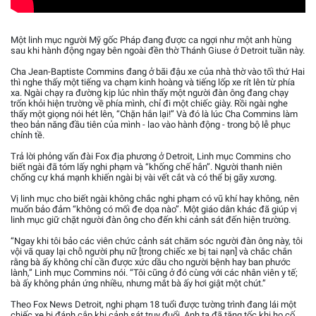
Một linh mục người Mỹ gốc Pháp đang được ca ngợi như một anh hùng
sau khi hành động ngay bên ngoài đền thờ Thánh Giuse ở Detroit tuần này.
Cha Jean-Baptiste Commins đang ở bãi đậu xe của nhà thờ vào tối thứ Hai
thì nghe thấy một tiếng va chạm kinh hoàng và tiếng lốp xe rít lên từ phía
xa. Ngài chạy ra đường kịp lúc nhìn thấy một người đàn ông đang chạy
trốn khỏi hiện trường về phía mình, chỉ đi một chiếc giày. Rồi ngài nghe
thấy một giọng nói hét lên, “Chặn hắn lại!” Và đó là lúc Cha Commins làm
theo bản năng đầu tiên của mình - lao vào hành động - trong bộ lễ phục
chỉnh tề.
Trả lời phỏng vấn đài Fox địa phương ở Detroit, Linh mục Commins cho
biết ngài đã tóm lấy nghi phạm và “khống chế hắn”. Người thanh niên
chống cự khá mạnh khiến ngài bị vài vết cắt và có thể bị gãy xương.
Vị linh mục cho biết ngài không chắc nghi phạm có vũ khí hay không, nên
muốn bảo đảm “không có mối đe dọa nào”. Một giáo dân khác đã giúp vị
linh mục giữ chặt người đàn ông cho đến khi cảnh sát đến hiện trường.
“Ngay khi tôi bảo các viên chức cảnh sát chăm sóc người đàn ông này, tôi
vội vã quay lại chỗ người phụ nữ [trong chiếc xe bị tai nạn] và chắc chắn
rằng bà ấy không chỉ cần được xức dầu cho người bệnh hay ban phước
lành,” Linh mục Commins nói. “Tôi cũng ở đó cùng với các nhân viên y tế;
bà ấy không phản ứng nhiều, nhưng mắt bà ấy hơi giật một chút.”
Theo Fox News Detroit, nghi phạm 18 tuổi được tường trình đang lái một
chiếc xe bị đánh cắp khi cảnh sát truy đuổi. Anh ta đã tăng tốc khi họ cố