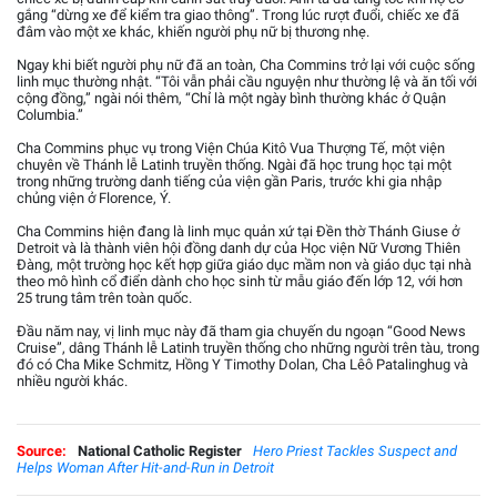
gắng “dừng xe để kiểm tra giao thông”. Trong lúc rượt đuổi, chiếc xe đã
đâm vào một xe khác, khiến người phụ nữ bị thương nhẹ.
Ngay khi biết người phụ nữ đã an toàn, Cha Commins trở lại với cuộc sống
linh mục thường nhật. “Tôi vẫn phải cầu nguyện như thường lệ và ăn tối với
cộng đồng,” ngài nói thêm, “Chỉ là một ngày bình thường khác ở Quận
Columbia.”
Cha Commins phục vụ trong Viện Chúa Kitô Vua Thượng Tế, một viện
chuyên về Thánh lễ Latinh truyền thống. Ngài đã học trung học tại một
trong những trường danh tiếng của viện gần Paris, trước khi gia nhập
chủng viện ở Florence, Ý.
Cha Commins hiện đang là linh mục quản xứ tại Đền thờ Thánh Giuse ở
Detroit và là thành viên hội đồng danh dự của Học viện Nữ Vương Thiên
Đàng, một trường học kết hợp giữa giáo dục mầm non và giáo dục tại nhà
theo mô hình cổ điển dành cho học sinh từ mẫu giáo đến lớp 12, với hơn
25 trung tâm trên toàn quốc.
Đầu năm nay, vị linh mục này đã tham gia chuyến du ngoạn “Good News
Cruise”, dâng Thánh lễ Latinh truyền thống cho những người trên tàu, trong
đó có Cha Mike Schmitz, Hồng Y Timothy Dolan, Cha Lêô Patalinghug và
nhiều người khác.
Source:
National Catholic Register
Hero Priest Tackles Suspect and
Helps Woman After Hit-and-Run in Detroit