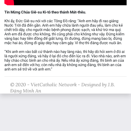
Tin Mừng Chúa Giê-su Ki-tô theo thánh Mát-thêu.
Khi ấy, Đức Giê-su nói với các Tông Đồ rằng: “Anh em hãy đi rao giảng:
Nước Trời đã đến gần. Anh em hãy chữa lành người đau yếu, làm cho kẻ
chết trỗi dậy, cho người mắc bệnh phong được sạch, và khử trừ ma quỷ.
Anh em đã được cho không, thì cũng phải cho không như vậy. Đừng kiếm
vàng bạc hay tiền đồng để giắt lưng. Đi đường, đừng mang bao bị, đừng
mặc hai áo, đừng đi giày dép hay cầm gậy. Vì thợ thì đáng được nuôi ăn.
“Khi anh em vào bất cứ thành nào hay làng nào, thì hãy dò hỏi xem ở đó ai
là người xứng đáng, và hãy ở lại đó cho đến lúc ra đi. Vào nhà nào, anh em
hãy chào chúc bình an cho nhà ấy. Nếu nhà ấy xứng đáng, thì bình an của
anh em sẽ đến với họ; còn nếu nhà ấy không xứng đáng, thì bình an của
anh em sẽ trở về với anh em.”
© 2020 - VietCatholic Network - Designed by J.B.
Đặng Minh An