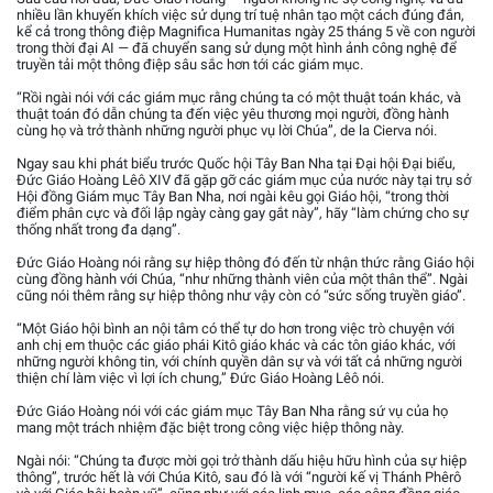
nhiều lần khuyến khích việc sử dụng trí tuệ nhân tạo một cách đúng đắn,
kể cả trong thông điệp Magnifica Humanitas ngày 25 tháng 5 về con người
trong thời đại AI — đã chuyển sang sử dụng một hình ảnh công nghệ để
truyền tải một thông điệp sâu sắc hơn tới các giám mục.
“Rồi ngài nói với các giám mục rằng chúng ta có một thuật toán khác, và
thuật toán đó dẫn chúng ta đến việc yêu thương mọi người, đồng hành
cùng họ và trở thành những người phục vụ lời Chúa”, de la Cierva nói.
Ngay sau khi phát biểu trước Quốc hội Tây Ban Nha tại Đại hội Đại biểu,
Đức Giáo Hoàng Lêô XIV đã gặp gỡ các giám mục của nước này tại trụ sở
Hội đồng Giám mục Tây Ban Nha, nơi ngài kêu gọi Giáo hội, “trong thời
điểm phân cực và đối lập ngày càng gay gắt này”, hãy “làm chứng cho sự
thống nhất trong đa dạng”.
Đức Giáo Hoàng nói rằng sự hiệp thông đó đến từ nhận thức rằng Giáo hội
cùng đồng hành với Chúa, “như những thành viên của một thân thể”. Ngài
cũng nói thêm rằng sự hiệp thông như vậy còn có “sức sống truyền giáo”.
“Một Giáo hội bình an nội tâm có thể tự do hơn trong việc trò chuyện với
anh chị em thuộc các giáo phái Kitô giáo khác và các tôn giáo khác, với
những người không tin, với chính quyền dân sự và với tất cả những người
thiện chí làm việc vì lợi ích chung,” Đức Giáo Hoàng Lêô nói.
Đức Giáo Hoàng nói với các giám mục Tây Ban Nha rằng sứ vụ của họ
mang một trách nhiệm đặc biệt trong công việc hiệp thông này.
Ngài nói: “Chúng ta được mời gọi trở thành dấu hiệu hữu hình của sự hiệp
thông”, trước hết là với Chúa Kitô, sau đó là với “người kế vị Thánh Phêrô