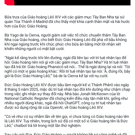
Bữa trưa của Giáo hoàng Lêô XIV với các giám mục Tây Ban Nha tại sứ
quán Tòa Thánh ở Madrid đã cho thấy một khía cạnh thân mật và hài hước
hơn của Đức Giáo Hoàng.
Bà Yago de la Cierva, người giám sát việc tổ chức chuyến thăm Tây Ban
Nha của Giáo hoàng, cho biết Đức Giáo Hoàng Lêô đã phá vỡ bầu không
khí ngại ngùng trước khi chúc phúc cho bữa ăn bằng một lời nhận xét
khiến những người có mặt bật cười.
“Ngài kể rằng trước khi lên đường, ngài đã liên lạc với trí tuệ nhân tạo để
hỏi: Giáo hoàng nên nói gì với các giám mục Tây Ban Nha? Và trí tuệ nhân
tạo đã trả lời: Giáo hoàng Phanxicô sẽ nói… Thế là ngài dừng lại và nói: ‘Tôi
nghĩ có một vị giáo hoàng khác.’ Rồi trí tuệ nhân tạo lại nói: ‘À, đúng rồi, bây
giờ là Đức Giáo Hoàng Lêô,’” bà de la Cierva kể lại với nụ cười.
Đức Giáo Hoàng Lêô XIV được bầu làm người kế vị Thánh Phêrô vào ngày
8 tháng 5 năm 2025, mặc dù trí tuệ nhân tạo đôi khi dường như chậm chạp
trong việc ghi nhận sự thay đổi này. Nhà báo Jonah McKeown của tờ
National Catholic Register đã chứng kiến điều này tận mắt khi, giống như
nhiều người dùng khác, ngài đã hỏi ChatGPT, công cụ trí tuệ nhân tạo
được sử dụng rộng rãi của OpenAI, về Giáo hoàng Lêô XIV.
“Có vẻ như có sự nhầm lẫn về tên gọi, vì chưa từng có Giáo hoàng nào tên
là Lêô XIV. Tuy nhiên, trong lịch sử đã có một số vị Giáo hoàng tên là Đức
Lêô,” chatbot trả lời trong một lần thử nghiệm.
Sau câu nói đùa, Đức Giáo Hoàng — người không hề sợ công nghệ và đã