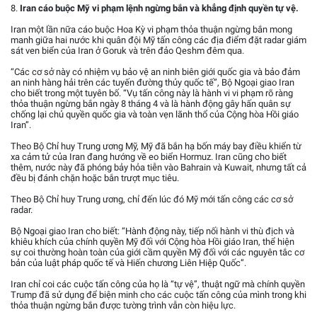
8.
Iran cáo buộc Mỹ vi phạm lệnh ngừng bắn và khẳng định quyền tự vệ.
Iran một lần nữa cáo buộc Hoa Kỳ vi phạm thỏa thuận ngừng bắn mong
manh giữa hai nước khi quân đội Mỹ tấn công các địa điểm đặt radar giám
sát ven biển của Iran ở Goruk và trên đảo Qeshm đêm qua.
“Các cơ sở này có nhiệm vụ bảo vệ an ninh biên giới quốc gia và bảo đảm
an ninh hàng hải trên các tuyến đường thủy quốc tế”, Bộ Ngoại giao Iran
cho biết trong một tuyên bố. “Vụ tấn công này là hành vi vi phạm rõ ràng
thỏa thuận ngừng bắn ngày 8 tháng 4 và là hành động gây hấn quân sự
chống lại chủ quyền quốc gia và toàn vẹn lãnh thổ của Cộng hòa Hồi giáo
Iran”.
Theo Bộ Chỉ huy Trung ương Mỹ, Mỹ đã bắn hạ bốn máy bay điều khiển từ
xa cảm tử của Iran đang hướng về eo biển Hormuz. Iran cũng cho biết
thêm, nước này đã phóng bảy hỏa tiễn vào Bahrain và Kuwait, nhưng tất cả
đều bị đánh chặn hoặc bắn trượt mục tiêu.
Theo Bộ Chỉ huy Trung ương, chỉ đến lúc đó Mỹ mới tấn công các cơ sở
radar.
Bộ Ngoại giao Iran cho biết: “Hành động này, tiếp nối hành vi thù địch và
khiêu khích của chính quyền Mỹ đối với Cộng hòa Hồi giáo Iran, thể hiện
sự coi thường hoàn toàn của giới cầm quyền Mỹ đối với các nguyên tắc cơ
bản của luật pháp quốc tế và Hiến chương Liên Hiệp Quốc”.
Iran chỉ coi các cuộc tấn công của họ là “tự vệ”, thuật ngữ mà chính quyền
Trump đã sử dụng để biện minh cho các cuộc tấn công của mình trong khi
thỏa thuận ngừng bắn được tường trình vẫn còn hiệu lực.