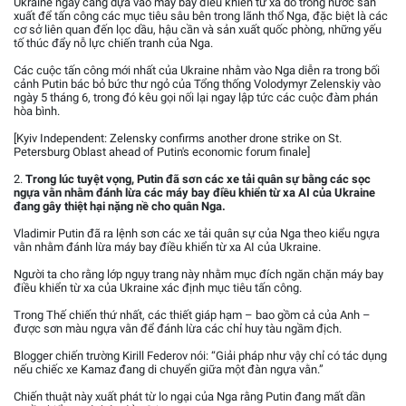
Ukraine ngày càng dựa vào máy bay điều khiển từ xa do trong nước sản
xuất để tấn công các mục tiêu sâu bên trong lãnh thổ Nga, đặc biệt là các
cơ sở liên quan đến lọc dầu, hậu cần và sản xuất quốc phòng, những yếu
tố thúc đẩy nỗ lực chiến tranh của Nga.
Các cuộc tấn công mới nhất của Ukraine nhằm vào Nga diễn ra trong bối
cảnh Putin bác bỏ bức thư ngỏ của Tổng thống Volodymyr Zelenskiy vào
ngày 5 tháng 6, trong đó kêu gọi nối lại ngay lập tức các cuộc đàm phán
hòa bình.
[Kyiv Independent: Zelensky confirms another drone strike on St.
Petersburg Oblast ahead of Putin's economic forum finale]
2.
Trong lúc tuyệt vọng, Putin đã sơn các xe tải quân sự bằng các sọc
ngựa vằn nhằm đánh lừa các máy bay điều khiển từ xa AI của Ukraine
đang gây thiệt hại nặng nề cho quân Nga.
Vladimir Putin đã ra lệnh sơn các xe tải quân sự của Nga theo kiểu ngựa
vằn nhằm đánh lừa máy bay điều khiển từ xa AI của Ukraine.
Người ta cho rằng lớp ngụy trang này nhằm mục đích ngăn chặn máy bay
điều khiển từ xa của Ukraine xác định mục tiêu tấn công.
Trong Thế chiến thứ nhất, các thiết giáp hạm – bao gồm cả của Anh –
được sơn màu ngựa vằn để đánh lừa các chỉ huy tàu ngầm địch.
Blogger chiến trường Kirill Federov nói: “Giải pháp như vậy chỉ có tác dụng
nếu chiếc xe Kamaz đang di chuyển giữa một đàn ngựa vằn.”
Chiến thuật này xuất phát từ lo ngại của Nga rằng Putin đang mất dần