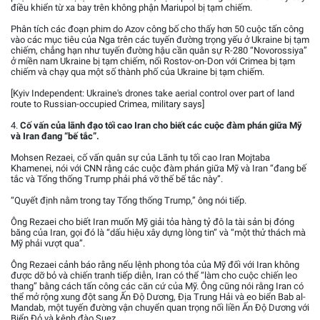
điều khiển từ xa bay trên không phận Mariupol bị tạm chiếm.
Phân tích các đoạn phim do Azov công bố cho thấy hơn 50 cuộc tấn công
vào các mục tiêu của Nga trên các tuyến đường trọng yếu ở Ukraine bị tạm
chiếm, chẳng hạn như tuyến đường hậu cần quân sự R-280 “Novorossiya”
ở miền nam Ukraine bị tạm chiếm, nối Rostov-on-Don với Crimea bị tạm
chiếm và chạy qua một số thành phố của Ukraine bị tạm chiếm.
[Kyiv Independent: Ukraine's drones take aerial control over part of land
route to Russian-occupied Crimea, military says]
4.
Cố vấn của lãnh đạo tối cao Iran cho biết các cuộc đàm phán giữa Mỹ
và Iran đang “bế tắc”.
Mohsen Rezaei, cố vấn quân sự của Lãnh tụ tối cao Iran Mojtaba
Khamenei, nói với CNN rằng các cuộc đàm phán giữa Mỹ và Iran “đang bế
tắc và Tổng thống Trump phải phá vỡ thế bế tắc này”.
“Quyết định nằm trong tay Tổng thống Trump,” ông nói tiếp.
Ông Rezaei cho biết Iran muốn Mỹ giải tỏa hàng tỷ đô la tài sản bị đóng
băng của Iran, gọi đó là “dấu hiệu xây dựng lòng tin” và “một thử thách mà
Mỹ phải vượt qua”.
Ông Rezaei cảnh báo rằng nếu lệnh phong tỏa của Mỹ đối với Iran không
được dỡ bỏ và chiến tranh tiếp diễn, Iran có thể “làm cho cuộc chiến leo
thang” bằng cách tấn công các căn cứ của Mỹ. Ông cũng nói rằng Iran có
thể mở rộng xung đột sang Ấn Độ Dương, Địa Trung Hải và eo biển Bab al-
Mandab, một tuyến đường vận chuyển quan trọng nối liền Ấn Độ Dương với
Biển Đỏ và kênh đào Suez.