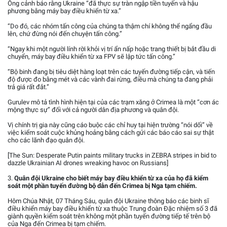
Ông cảnh báo rằng Ukraine “đã thực sự tràn ngập tiền tuyến và hậu
phương bằng máy bay điều khiển từ xa.”
“Do đó, các nhóm tấn công của chúng ta thậm chí không thể ngẩng đầu
lên, chứ đừng nói đến chuyện tấn công.”
“Ngay khi một người lính rời khỏi vị trí ẩn nấp hoặc trang thiết bị bắt đầu di
chuyển, máy bay điều khiển từ xa FPV sẽ lập tức tấn công.”
“Bộ binh đang bị tiêu diệt hàng loạt trên các tuyến đường tiếp cận, và tiến
độ được đo bằng mét và các vành đai rừng, điều mà chúng ta đang phải
trả giá rất đắt.”
Gurulev mô tả tình hình hiện tại của các trạm xăng ở Crimea là một “cơn ác
mộng thực sự” đối với cả người dân địa phương và quân đội.
Vị chính trị gia này cũng cáo buộc các chỉ huy tại hiện trường “nói dối” về
việc kiểm soát cuộc khủng hoảng bằng cách gửi các báo cáo sai sự thật
cho các lãnh đạo quân đội.
[The Sun: Desperate Putin paints military trucks in ZEBRA stripes in bid to
dazzle Ukrainian AI drones wreaking havoc on Russians]
3.
Quân đội Ukraine cho biết máy bay điều khiển từ xa của họ đã kiểm
soát một phần tuyến đường bộ dẫn đến Crimea bị Nga tạm chiếm.
Hôm Chúa Nhật, 07 Tháng Sáu, quân đội Ukraine thông báo các binh sĩ
điều khiển máy bay điều khiển từ xa thuộc Trung đoàn Đặc nhiệm số 3 đã
giành quyền kiểm soát trên không một phần tuyến đường tiếp tế trên bộ
của Nga đến Crimea bị tạm chiếm.