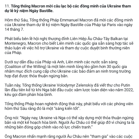
11.
Tổng thống Macron mời câu lạc bộ các đồng minh của Ukraine tham
dự lễ kỷ niệm Ngày Bastille.
Hôm thứ Sáu, Tổng thống Pháp Emmanuel Macron đã mời các đồng minh
của Ukraine tham dự lễ kỷ niệm Ngày Bastille của Pháp tại Paris vào ngày
14 tháng 7.
Phát biểu bên lề hội nghị thượng đỉnh Liên Hiệp Âu Châu-Tây Balkan tại
Montenegro, Macron cho biết Liên minh các quốc gia sẵn sàng hợp tác sẽ
thảo luận về việc hỗ trợ Ukraine và tham dự cuộc duyệt binh thường niên
của Pháp.
Dưới sự dẫn đầu của Pháp và Anh, Liên minh các nước sẵn sàng
(Coalition of the Willing) là một liên minh lỏng lẻo gồm hơn 30 quốc gia
nhằm mục đích cung cấp cho Ukraine các bảo đảm an ninh trong trường
hợp đạt được thỏa thuận ngừng bắn.
Tuần này, Tổng thống Ukraine Volodymyr Zelenskiy đã viết thư cho Putin
lần đầu tiên kể từ khi Nga bắt đầu cuộc xâm lược toàn diện vào năm 2022,
kêu gọi đàm phán hòa bình.
Tổng thống Pháp hoan nghênh động thái này, phát biểu với các phóng viên
hôm thứ Sáu rằng đó là một “sáng kiến tốt”.
Ông nói: “Ngày nay, Ukraine và Nga có thể xây dựng một thỏa thuận ngừng
bắn và một kế hoạch hòa bình. Người Âu Châu có thể giúp đỡ vì chúng ta là
những bên đóng góp chính vào nỗ lực chiến tranh.”
Ông Macron nhấn mạnh rằng người Âu Châu nên “tham gia” vào các cuộc