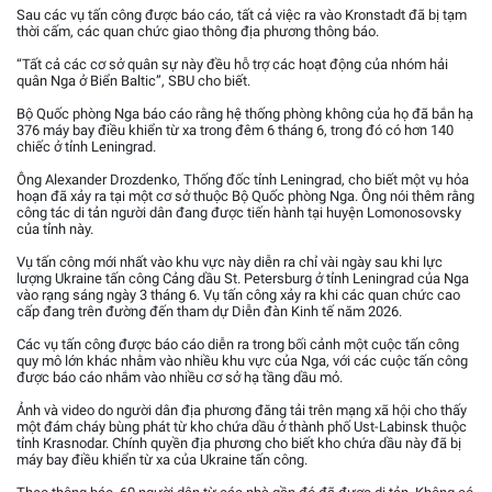
Sau các vụ tấn công được báo cáo, tất cả việc ra vào Kronstadt đã bị tạm
thời cấm, các quan chức giao thông địa phương thông báo.
“Tất cả các cơ sở quân sự này đều hỗ trợ các hoạt động của nhóm hải
quân Nga ở Biển Baltic”, SBU cho biết.
Bộ Quốc phòng Nga báo cáo rằng hệ thống phòng không của họ đã bắn hạ
376 máy bay điều khiển từ xa trong đêm 6 tháng 6, trong đó có hơn 140
chiếc ở tỉnh Leningrad.
Ông Alexander Drozdenko, Thống đốc tỉnh Leningrad, cho biết một vụ hỏa
hoạn đã xảy ra tại một cơ sở thuộc Bộ Quốc phòng Nga. Ông nói thêm rằng
công tác di tản người dân đang được tiến hành tại huyện Lomonosovsky
của tỉnh này.
Vụ tấn công mới nhất vào khu vực này diễn ra chỉ vài ngày sau khi lực
lượng Ukraine tấn công Cảng dầu St. Petersburg ở tỉnh Leningrad của Nga
vào rạng sáng ngày 3 tháng 6. Vụ tấn công xảy ra khi các quan chức cao
cấp đang trên đường đến tham dự Diễn đàn Kinh tế năm 2026.
Các vụ tấn công được báo cáo diễn ra trong bối cảnh một cuộc tấn công
quy mô lớn khác nhằm vào nhiều khu vực của Nga, với các cuộc tấn công
được báo cáo nhắm vào nhiều cơ sở hạ tầng dầu mỏ.
Ảnh và video do người dân địa phương đăng tải trên mạng xã hội cho thấy
một đám cháy bùng phát từ kho chứa dầu ở thành phố Ust-Labinsk thuộc
tỉnh Krasnodar. Chính quyền địa phương cho biết kho chứa dầu này đã bị
máy bay điều khiển từ xa của Ukraine tấn công.