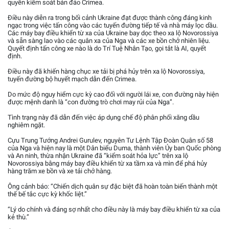
quyền kiểm soát bán đảo Crimea.
Điều này diễn ra trong bối cảnh Ukraine đạt được thành công đáng kinh
ngạc trong việc tấn công vào các tuyến đường tiếp tế và nhà máy lọc dầu.
Các máy bay điều khiển từ xa của Ukraine bay dọc theo xa lộ Novorossiya
và sẵn sàng lao vào các quân xa của Nga và các xe bồn chở nhiên liệu.
Quyết định tấn công xe nào là do Trí Tuệ Nhân Tạo, gọi tắt là AI, quyết
định.
Điều này đã khiến hàng chục xe tải bị phá hủy trên xa lộ Novorossiya,
tuyến đường bộ huyết mạch dẫn đến Crimea.
Do mức độ nguy hiểm cực kỳ cao đối với người lái xe, con đường này hiện
được mệnh danh là “con đường trò chơi may rủi của Nga”.
Tình trạng này đã dẫn đến việc áp dụng chế độ phân phối xăng dầu
nghiêm ngặt.
Cựu Trung Tướng Andrei Gurulev, nguyên Tư Lệnh Tập Đoàn Quân số 58
của Nga và hiện nay là một Dân biểu Duma, thành viên Ủy ban Quốc phòng
và An ninh, thừa nhận Ukraine đã “kiểm soát hỏa lực” trên xa lộ
Novorossiya bằng máy bay điều khiển từ xa tầm xa và mìn để phá hủy
hàng trăm xe bồn và xe tải chở hàng.
Ông cảnh báo: “Chiến dịch quân sự đặc biệt đã hoàn toàn biến thành một
thế bế tắc cực kỳ khốc liệt.”
“Lý do chính và đáng sợ nhất cho điều này là máy bay điều khiển từ xa của
kẻ thù.”