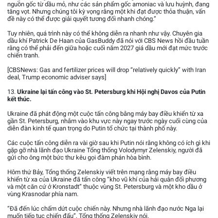
nguồn gốc từ dầu mỏ, như các sản phẩm gốc amoniac và lưu huỳnh, đang
tăng vọt. Nhưng chúng tôi kỳ vọng rằng một khi đạt được thỏa thuận, vấn
đề này có thể được giải quyết tương đối nhanh chóng.”
Tuy nhiên, quá trình này có thể không diễn ra nhanh như vậy. Chuyên gia
dầu khí Patrick De Haan của GasBuddy đã nói với CBS News hồi đầu tuần
rằng có thể phải đến giữa hoặc cuối năm 2027 giá dầu mới đạt mức trước
chiến tranh.
[CBSNews: Gas and fertilizer prices will drop “relatively quickly” with Iran
deal, Trump economic adviser says]
13.
Ukraine lại tấn công vào St. Petersburg khi Hội nghị Davos của Putin
kết thúc.
Ukraine đã phát động một cuộc tấn công bằng máy bay điều khiển từ xa
gần St. Petersburg, nhắm vào khu vực này ngay trước ngày cuối cùng của
diễn đàn kinh tế quan trọng do Putin tổ chức tại thành phố này.
Các cuộc tấn công diễn ra vài giờ sau khi Putin nói rằng không có ích gì khi
gặp gỡ nhà lãnh đạo Ukraine Tổng thống Volodymyr Zelenskiy, người đã
gửi cho ông một bức thư kêu gọi đàm phán hòa bình.
Hôm thứ Bảy, Tổng thống Zelenskiy viết trên mạng rằng máy bay điều
khiển từ xa của Ukraine đã tấn công “kho vũ khí của hải quân đối phương
và một căn cứ ở Kronstadt” thuộc vùng St. Petersburg và một kho dầu ở
vùng Krasnodar phía nam.
“Đã đến lúc chấm dứt cuộc chiến này. Nhưng nhà lãnh đạo nước Nga lại
muốn tiếp tục chiến đấu”, Tổng thống Zelenskiy nói.