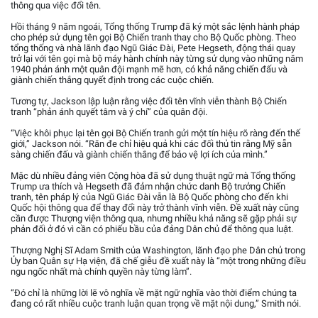
thông qua việc đổi tên.
Hồi tháng 9 năm ngoái, Tổng thống Trump đã ký một sắc lệnh hành pháp
cho phép sử dụng tên gọi Bộ Chiến tranh thay cho Bộ Quốc phòng. Theo
tổng thống và nhà lãnh đạo Ngũ Giác Đài, Pete Hegseth, động thái quay
trở lại với tên gọi mà bộ máy hành chính này từng sử dụng vào những năm
1940 phản ánh một quân đội mạnh mẽ hơn, có khả năng chiến đấu và
giành chiến thắng quyết định trong các cuộc chiến.
Tương tự, Jackson lập luận rằng việc đổi tên vĩnh viễn thành Bộ Chiến
tranh “phản ánh quyết tâm và ý chí” của quân đội.
“Việc khôi phục lại tên gọi Bộ Chiến tranh gửi một tín hiệu rõ ràng đến thế
giới,” Jackson nói. “Răn đe chỉ hiệu quả khi các đối thủ tin rằng Mỹ sẵn
sàng chiến đấu và giành chiến thắng để bảo vệ lợi ích của mình.”
Mặc dù nhiều đảng viên Cộng hòa đã sử dụng thuật ngữ mà Tổng thống
Trump ưa thích và Hegseth đã đảm nhận chức danh Bộ trưởng Chiến
tranh, tên pháp lý của Ngũ Giác Đài vẫn là Bộ Quốc phòng cho đến khi
Quốc hội thông qua để thay đổi này trở thành vĩnh viễn. Đề xuất này cũng
cần được Thượng viện thông qua, nhưng nhiều khả năng sẽ gặp phải sự
phản đối ở đó vì cần có phiếu bầu của đảng Dân chủ để thông qua luật.
Thượng Nghị Sĩ Adam Smith của Washington, lãnh đạo phe Dân chủ trong
Ủy ban Quân sự Hạ viện, đã chế giễu đề xuất này là “một trong những điều
ngu ngốc nhất mà chính quyền này từng làm”.
“Đó chỉ là những lời lẽ vô nghĩa về mặt ngữ nghĩa vào thời điểm chúng ta
đang có rất nhiều cuộc tranh luận quan trọng về mặt nội dung,” Smith nói.