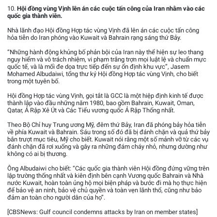
10.
Hội đồng vùng Vịnh lên án các cuộc tấn công của Iran nhằm vào các
quốc gia thành viên.
Nhà lãnh đạo Hội đồng Hợp tác vùng Vịnh đã lên án các cuộc tấn công
hỏa tiễn do Iran phóng vào Kuwait và Bahrain rạng sáng thứ Bảy.
“Những hành động khủng bố phản bội của Iran này thể hiện sự leo thang
nguy hiểm và vô trách nhiệm, vi phạm trắng trợn mọi luật lệ và chuẩn mực
quốc tế, và là mối đe dọa trực tiếp đến sự ổn định khu vực”, Jasem
Mohamed Albudaiwi, tổng thư ký Hội đồng Hợp tác vùng Vịnh, cho biết
trong một tuyên bố.
Hội đồng Hợp tác vùng Vịnh, gọi tắt là GCC là một hiệp định kinh tế được
thành lập vào đầu những năm 1980, bao gồm Bahrain, Kuwait, Oman,
Qatar, Ả Rập Xê Út và Các Tiểu vương quốc Ả Rập Thống nhất.
Theo Bộ Chỉ huy Trung ương Mỹ, đêm thứ Bảy, Iran đã phóng bảy hỏa tiễn
về phía Kuwait và Bahrain. Sáu trong số đó đã bị đánh chặn và quả thứ bảy
bắn trượt mục tiêu, Mỹ cho biết. Kuwait nói rằng một số mảnh vỡ từ các vụ
đánh chặn đã rơi xuống và gây ra những đám cháy nhỏ, nhưng dường như
không có ai bị thương.
Ông Albudaiwi cho biết: “Các quốc gia thành viên Hội đồng đứng vững trên
lập trường thống nhất và kiên định bên cạnh Vương quốc Bahrain và Nhà
nước Kuwait, hoàn toàn ủng hộ mọi biện pháp và bước đi mà họ thực hiện
để bảo vệ an ninh, bảo vệ chủ quyền và toàn vẹn lãnh thổ, cũng như bảo
đảm an toàn cho người dân của họ”.
[CBSNews: Gulf council condemns attacks by Iran on member states]