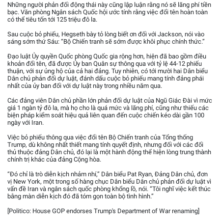
Những người phản đối động thái này cũng lập luận rằng nó sẽ lãng phí tiền
bạc. Văn phòng Ngân sách Quốc hội ước tính rằng việc đổi tên hoàn toàn
có thể tiêu tốn tới 125 triệu đô la.
Sau cuộc bỏ phiếu, Hegseth bày tỏ lòng biết ơn đối với Jackson, nói vào
sáng sớm thứ Sáu: “Bộ Chiến tranh sẽ sớm được khôi phục chính thức.”
Đạo luật Ủy quyền Quốc phòng Quốc gia rộng hơn, hiện đã bao gồm điều
khoản đổi tên, đã được Ủy ban Quân sự thông qua với tỷ lệ 44-12 phiếu
thuận, với sự ủng hộ của cả hai đảng. Tuy nhiên, có tới mười hai Dân biểu
Dân chủ phản đối dự luật, đánh dấu cuộc bỏ phiếu mang tính đảng phái
nhất của ủy ban đối với dự luật này trong nhiều năm qua.
Các đảng viên Dân chủ phần lớn phản đối dự luật của Ngũ Giác Đài vì mức
giá 1 ngàn tỷ đô la, mà họ cho là quá mức và lãng phí, cũng như thiếu các
biện pháp kiểm soát hiệu quả liên quan đến cuộc chiến kéo dài gần 100
ngày với Iran.
Việc bỏ phiếu thông qua việc đổi tên Bộ Chiến tranh của Tổng thống
Trump, dù không nhất thiết mang tính quyết định, nhưng đối với các đối
thủ thuộc đảng Dân chủ, đó lại là một hành động thể hiện lòng trung thành
chính trị khác của đảng Cộng hòa.
“Đó chỉ là trò diễn kịch nhảm nhí,” Dân biểu Pat Ryan, Đảng Dân chủ, đơn
vị New York, một trong số hàng chục Dân biểu Dân chủ phản đối dự luật vì
vấn đề Iran và ngân sách quốc phòng khổng lồ, nói. “Tôi nghĩ việc kết thúc
bằng màn diễn kịch đó đã tóm gọn toàn bộ tình hình.”
[Politico: House GOP endorses Trump's Department of War renaming]