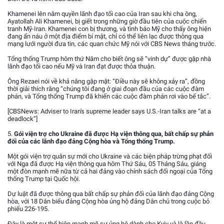
Khamenei lên nắm quyền lãnh đạo tối cao của Iran sau khi cha ông,
Ayatollah Ali Khamenei, bị giết trong những giờ đầu tiên của cuộc chiến
tranh Mỹ-Iran. Khamenei con bị thương, và tình báo Mỹ cho thấy ông hiện
đang ẩn náu ở một địa điểm bí mật, chỉ có thể liên lạc được thông qua
mạng lưới người đưa tin, các quan chức Mỹ nói với CBS News tháng trước.
Tổng thống Trump hôm thứ Năm cho biết ông sẽ “vinh dự” được gặp nhà
lãnh đạo tối cao nếu Mỹ và Iran đạt được thỏa thuận.
Ông Rezaei nói về khả năng gặp mặt: “Điều này sẽ không xảy ra”, đồng
thời giải thích rằng “chúng tôi đang ở giai đoạn đầu của các cuộc đàm
phán, và Tổng thống Trump đã khiến các cuộc đàm phán rơi vào bế tắc”.
[CBSNews: Adviser to Iran's supreme leader says U.S.-Iran talks are “at a
deadlock”]
5.
Gói viện trợ cho Ukraine đã được Hạ viện thông qua, bất chấp sự phản
đối của các lãnh đạo đảng Cộng hòa và Tổng thống Trump.
Một gói viện trợ quân sự mới cho Ukraine và các biện pháp trừng phạt đối
với Nga đã được Hạ viện thông qua hôm Thứ Sáu, 05 Tháng Sáu, giáng
một đòn mạnh mẽ nữa từ cả hai đảng vào chính sách đối ngoại của Tổng
thống Trump tại Quốc hội.
Dự luật đã được thông qua bất chấp sự phản đối của lãnh đạo đảng Cộng
hòa, với 18 Dân biểu đảng Cộng hòa ủng hộ đảng Dân chủ trong cuộc bỏ
phiếu 226-195.
Đây là một sự thể hiện mạnh mẽ sự ủng hộ dành cho Kyiv và là lần đầu