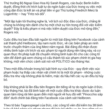
Thứ trưởng Bộ Ngoại Giao Hoa Kỳ Sarah Rogers, cáo buộc Berlin kiểm
duyệt, đồng thời chỉ trích luật tự do ngôn luận của Đức trong vụ việc một
công dân Đức bị kết án và phạt tiền vì gọi Thủ tướng Friedrich Merz là
Lügenfritz — hay “Fritz nói dối”.
“Một lập luận tôi thường nghe là, 'với lịch sử độc đáo của Đức, chẳng lẽ
chúng ta không nên dành cho họ một chút sự tôn trọng đối với việc kiểm
duyệt?' Đây là kiểu phạm vi mà việc kiểm duyệt của Đức mở rộng đến,”
Rogers nói.
Cuộc điều tra ban đầu bắt nguồn từ một bài đăng trên Facebook của cảnh
sát thành phố Heilbronn, tây nam nước Đức, về các biện pháp an ninh
trước chuyến thăm của ông Merz năm ngoái. Bài đăng đã nhận được
nhiều bình luận chỉ trích và xúc phạm từ người dùng nền tảng này, và cơ
quan thực thi pháp luật đã chuyển những bình luận đó cho các công tố
viên để đánh giá xem chúng có cấu thành tội xúc phạm chính trị gia hay
không, một viên chức cảnh sát nói với POLITICO vào tháng Hai.
Theo một điều khoản trong bộ luật hình sự của Đức - quy định việc xúc
phạm hoặc hạ thấp các nhân vật chính trị là một tội phạm - những cuộc
điều tra như vậy không phải là hiếm, mặc dù hầu hết các vụ án đều bị hủy
bỏ.
Đây không phải là lần đầu tiên Rogers lên tiếng về tự do ngôn luận ở Đức.
Vào tháng Hai, bà đã bình luận về một cuộc điều tra khác được dư luận
quan tâm rộng rãi liên quan đến một người về hưu đã viết “Pinocchio sắp
đến” dưới chính bài đăng trên Facebook của cảnh sát Heilbronn.
Theo tờ báo Tagesspiegel của Đức, các công tố viên đã kiểm tra 38 bình
luận về khả năng xúc phạm nhưng đã bác bỏ nhiều vụ án, bao gồm cả vụ