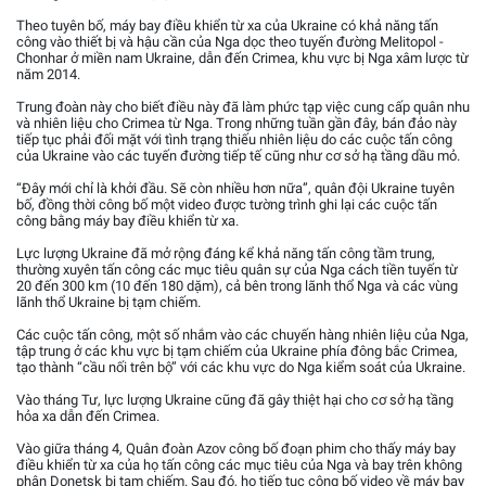
Theo tuyên bố, máy bay điều khiển từ xa của Ukraine có khả năng tấn
công vào thiết bị và hậu cần của Nga dọc theo tuyến đường Melitopol -
Chonhar ở miền nam Ukraine, dẫn đến Crimea, khu vực bị Nga xâm lược từ
năm 2014.
Trung đoàn này cho biết điều này đã làm phức tạp việc cung cấp quân nhu
và nhiên liệu cho Crimea từ Nga. Trong những tuần gần đây, bán đảo này
tiếp tục phải đối mặt với tình trạng thiếu nhiên liệu do các cuộc tấn công
của Ukraine vào các tuyến đường tiếp tế cũng như cơ sở hạ tầng dầu mỏ.
“Đây mới chỉ là khởi đầu. Sẽ còn nhiều hơn nữa”, quân đội Ukraine tuyên
bố, đồng thời công bố một video được tường trình ghi lại các cuộc tấn
công bằng máy bay điều khiển từ xa.
Lực lượng Ukraine đã mở rộng đáng kể khả năng tấn công tầm trung,
thường xuyên tấn công các mục tiêu quân sự của Nga cách tiền tuyến từ
20 đến 300 km (10 đến 180 dặm), cả bên trong lãnh thổ Nga và các vùng
lãnh thổ Ukraine bị tạm chiếm.
Các cuộc tấn công, một số nhắm vào các chuyến hàng nhiên liệu của Nga,
tập trung ở các khu vực bị tạm chiếm của Ukraine phía đông bắc Crimea,
tạo thành “cầu nối trên bộ” với các khu vực do Nga kiểm soát của Ukraine.
Vào tháng Tư, lực lượng Ukraine cũng đã gây thiệt hại cho cơ sở hạ tầng
hỏa xa dẫn đến Crimea.
Vào giữa tháng 4, Quân đoàn Azov công bố đoạn phim cho thấy máy bay
điều khiển từ xa của họ tấn công các mục tiêu của Nga và bay trên không
phận Donetsk bị tạm chiếm. Sau đó, họ tiếp tục công bố video về máy bay