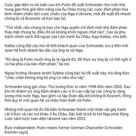
Cuộc gặp diễn ra vài tuần sau khi Putin đề xuất Schroeder như một nhà
trung gian hòa giải tiềm năng của Âu Châu trong các cuộc đàm phán hòa
bình nhằm chấm dứt cuộc chiến của Nga ở Ukraine, một đề xuất đã nhanh
chóng bị cả Brussels và Kyiv bác bỏ.
“Thứ nhất, nếu chúng ta trao cho Nga quyền chỉ định một nhà đàm phán
thay mặt chúng ta, điều đó sẽ không khôn ngoan chút nào”, Cao ủy phụ
trách chính sách đối ngoại của Liên minh Âu Châu, Kaja Kallas, cho biết.
Kallas cũng đặt câu hỏi về tính khách quan của Schroeder, lưu ý đến mối
quan hệ kinh doanh lâu dài của ông ta với Nga.
“Rõ ràng là Putin muốn ông ấy là người đó, để thực sự ông ấy có thể ngồi ở
cả hai phía của bàn đàm phán,” bà nói.
Ngoại trưởng Ukraine Andrii Sybiha cũng bác bỏ đề xuất này, nói rằng Kyiv
“chắc chắn không ủng hộ ứng cử viên như vậy”.
Schroeder từng giữ chức Thủ tướng Đức từ năm 1998 đến năm 2005. Sau
khi rời nhiệm sở, ông đảm nhiệm các vị trí cao cấp tại các công ty năng
lượng nhà nước Nga, bao gồm cả tập đoàn dầu khí khổng lồ Rosneft, đồng
thời duy trì mối quan hệ cá nhân thân thiết với Putin.
Những mối quan hệ đó đã biến Schroeder thành một nhân vật gây tranh
cãi ở Đức và các nơi khác ở Âu Châu, đặc biệt là kể từ khi Nga phát động
cuộc xâm lược toàn diện Ukraine vào năm 2022.
[Kyiv Independent: Putin meets former German Chancellor Schroeder,
Kremlin says]