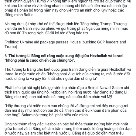
trích chính quyền Trump vì không tìm kiếm nguồn tài trợ để giúp trang bị vũ
khí cho Ukraine và vì không nhanh chóng chi tiêu số tiền mà các nhà lập
pháp đã phân bổ trong năm nay cho viện trợ an ninh cho Kyiv hoặc các
đồng minh Baltic.
Nhưng dự luật này khó có thể được trình lên Tổng thống Trump. Thượng
viện đã né tránh việc bỏ phiếu về gói trừng phạt Nga của riêng mình, mặc
dù hơn 80 Thượng Nghị Sĩ đã ký tên đồng bảo trợ.
[Politico: Ukraine aid package passes House, bucking GOP leaders and
Trump]
6.
Thủ tướng Li Băng nói rằng cuộc xung đột giữa Hezbollah và Israel
“không phải là cuộc chiến của chúng tôi”.
Thủ tướng Li Băng cho biết cuộc giao tranh đang diễn ra giữa Hezbollah và
Israel là một cuộc chiến “không phải vì lợi ích của chúng ta, mà là trên đất
nước chúng ta và gây tổn thất cho người dân chúng ta”.
Phát biểu tại hội nghị kêu gọi viện trợ nhân đạo ở Beirut, Nawaf Salam chỉ
trích Iran, quốc gia ủng hộ Hezbollah, nói rằng nước này đang sử dụng Li
Băng như một con bài mặc cả trong các cuộc đàm phán với Mỹ.
“Hãy thương xót miền nam của chúng tôi và đừng coi nơi đây cùng người
dân nơi đây như một con bài để cải thiện các điều khoản đàm phán của
các ông”, Salam nói trong bài phát biểu của mình.
Ông nói thêm rằng việc Hezbollah bác bỏ thỏa thuận ngừng bắn mới nhất
giữa Israel và Li Băng sẽ làm trầm trọng thêm cuộc khủng hoảng nhân đạo
ở nước này. Salam cho biết nhà nước Li Băng đã giúp đỡ gần một triệu