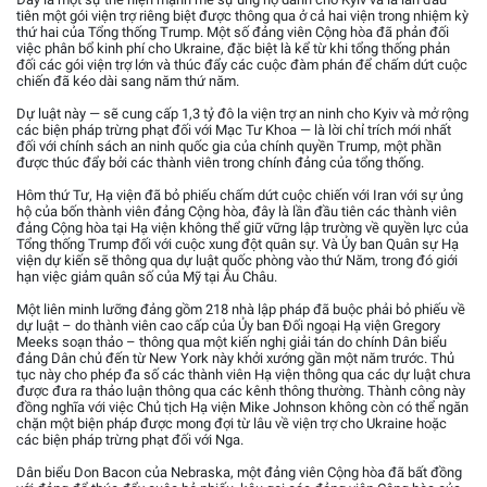
tiên một gói viện trợ riêng biệt được thông qua ở cả hai viện trong nhiệm kỳ
thứ hai của Tổng thống Trump. Một số đảng viên Cộng hòa đã phản đối
việc phân bổ kinh phí cho Ukraine, đặc biệt là kể từ khi tổng thống phản
đối các gói viện trợ lớn và thúc đẩy các cuộc đàm phán để chấm dứt cuộc
chiến đã kéo dài sang năm thứ năm.
Dự luật này — sẽ cung cấp 1,3 tỷ đô la viện trợ an ninh cho Kyiv và mở rộng
các biện pháp trừng phạt đối với Mạc Tư Khoa — là lời chỉ trích mới nhất
đối với chính sách an ninh quốc gia của chính quyền Trump, một phần
được thúc đẩy bởi các thành viên trong chính đảng của tổng thống.
Hôm thứ Tư, Hạ viện đã bỏ phiếu chấm dứt cuộc chiến với Iran với sự ủng
hộ của bốn thành viên đảng Cộng hòa, đây là lần đầu tiên các thành viên
đảng Cộng hòa tại Hạ viện không thể giữ vững lập trường về quyền lực của
Tổng thống Trump đối với cuộc xung đột quân sự. Và Ủy ban Quân sự Hạ
viện dự kiến sẽ thông qua dự luật quốc phòng vào thứ Năm, trong đó giới
hạn việc giảm quân số của Mỹ tại Âu Châu.
Một liên minh lưỡng đảng gồm 218 nhà lập pháp đã buộc phải bỏ phiếu về
dự luật – do thành viên cao cấp của Ủy ban Đối ngoại Hạ viện Gregory
Meeks soạn thảo – thông qua một kiến nghị giải tán do chính Dân biểu
đảng Dân chủ đến từ New York này khởi xướng gần một năm trước. Thủ
tục này cho phép đa số các thành viên Hạ viện thông qua các dự luật chưa
được đưa ra thảo luận thông qua các kênh thông thường. Thành công này
đồng nghĩa với việc Chủ tịch Hạ viện Mike Johnson không còn có thể ngăn
chặn một biện pháp được mong đợi từ lâu về viện trợ cho Ukraine hoặc
các biện pháp trừng phạt đối với Nga.
Dân biểu Don Bacon của Nebraska, một đảng viên Cộng hòa đã bất đồng