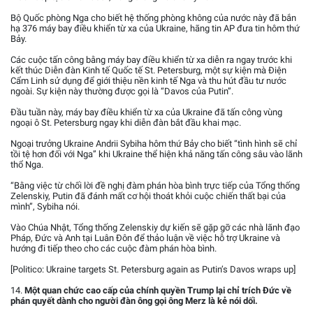
Bộ Quốc phòng Nga cho biết hệ thống phòng không của nước này đã bắn
hạ 376 máy bay điều khiển từ xa của Ukraine, hãng tin AP đưa tin hôm thứ
Bảy.
Các cuộc tấn công bằng máy bay điều khiển từ xa diễn ra ngay trước khi
kết thúc Diễn đàn Kinh tế Quốc tế St. Petersburg, một sự kiện mà Điện
Cẩm Linh sử dụng để giới thiệu nền kinh tế Nga và thu hút đầu tư nước
ngoài. Sự kiện này thường được gọi là “Davos của Putin”.
Đầu tuần này, máy bay điều khiển từ xa của Ukraine đã tấn công vùng
ngoại ô St. Petersburg ngay khi diễn đàn bắt đầu khai mạc.
Ngoại trưởng Ukraine Andrii Sybiha hôm thứ Bảy cho biết “tình hình sẽ chỉ
tồi tệ hơn đối với Nga” khi Ukraine thể hiện khả năng tấn công sâu vào lãnh
thổ Nga.
“Bằng việc từ chối lời đề nghị đàm phán hòa bình trực tiếp của Tổng thống
Zelenskiy, Putin đã đánh mất cơ hội thoát khỏi cuộc chiến thất bại của
mình”, Sybiha nói.
Vào Chúa Nhật, Tổng thống Zelenskiy dự kiến sẽ gặp gỡ các nhà lãnh đạo
Pháp, Đức và Anh tại Luân Đôn để thảo luận về việc hỗ trợ Ukraine và
hướng đi tiếp theo cho các cuộc đàm phán hòa bình.
[Politico: Ukraine targets St. Petersburg again as Putin’s Davos wraps up]
14.
Một quan chức cao cấp của chính quyền Trump lại chỉ trích Đức về
phán quyết dành cho người đàn ông gọi ông Merz là kẻ nói dối.