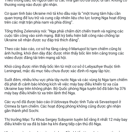
Theo thông báo, 60 người dân từ các nhà gần đó đã được di tản. Không có
thương vong nào được ghi nhận.
Cơ quan tình báo Ukraine mô tả kho dầu này là “một trung tâm hậu cần
quan trọng để lưu trữ và cung cấp nhiên liệu cho lực lượng Nga hoạt động
trên các mặt trận phía nam và phía đông”.
Tổng thống Zelenskiy nói: “Nga phải chấm dứt chiến tranh và ngừng các
cuộc tấn công vào sinh mạng. Bất kỳ biểu hiện bất công nào chống lại
Ukraine sẽ nhận được sự đáp trả thích đáng”.
Theo các báo cáo, cơ sở hạ tầng cảng ở Mariupol bị tạm chiếm cũng bị
ảnh hưởng, khói đen dày đặc được nhìn thấy bốc lên trên cảng trong các
video được đăng tải trên mạng xã hội.
Khói cũng được nhìn thấy bốc lên từ một cơ sở ở Lebyazhye thuộc tỉnh
Leningrad, mặc dù mục tiêu chưa được xác định rõ ngay lập tức.
Suốt đêm, nhiều khu vực phía tây nước Nga và các vùng bị Nga tạm chiếm
đã phát đi cảnh báo không kích về việc máy bay điều khiển từ xa của
Ukraine bay trên không phận. Bộ Quốc phòng Nga tuyên bố đã bắn hạ 376
máy bay điều khiển từ xa trên lãnh thổ Nga.
Các vụ nổ đã được báo cáo ở Uzlovaya thuộc tỉnh Tula và Sevastopol ở
Crimea bị tạm chiếm. Các hoạt động phòng không cũng được ghi nhận
gần thành phố Sochi.
Thị trưởng Mạc Tư Khoa Sergey Sobyanin tuyên bố rằng ít nhất 12 máy bay
điều khiển từ xa đã bị bắn hạ khi đang tiếp cận thủ đô Nga.