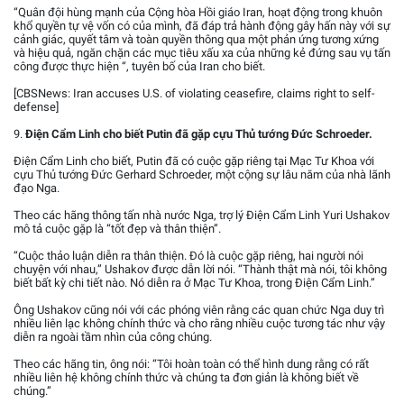
“Quân đội hùng mạnh của Cộng hòa Hồi giáo Iran, hoạt động trong khuôn
khổ quyền tự vệ vốn có của mình, đã đáp trả hành động gây hấn này với sự
cảnh giác, quyết tâm và toàn quyền thông qua một phản ứng tương xứng
và hiệu quả, ngăn chặn các mục tiêu xấu xa của những kẻ đứng sau vụ tấn
công được thực hiện “, tuyên bố của Iran cho biết.
[CBSNews: Iran accuses U.S. of violating ceasefire, claims right to self-
defense]
9.
Điện Cẩm Linh cho biết Putin đã gặp cựu Thủ tướng Đức Schroeder.
Điện Cẩm Linh cho biết, Putin đã có cuộc gặp riêng tại Mạc Tư Khoa với
cựu Thủ tướng Đức Gerhard Schroeder, một cộng sự lâu năm của nhà lãnh
đạo Nga.
Theo các hãng thông tấn nhà nước Nga, trợ lý Điện Cẩm Linh Yuri Ushakov
mô tả cuộc gặp là “tốt đẹp và thân thiện”.
“Cuộc thảo luận diễn ra thân thiện. Đó là cuộc gặp riêng, hai người nói
chuyện với nhau,” Ushakov được dẫn lời nói. “Thành thật mà nói, tôi không
biết bất kỳ chi tiết nào. Nó diễn ra ở Mạc Tư Khoa, trong Điện Cẩm Linh.”
Ông Ushakov cũng nói với các phóng viên rằng các quan chức Nga duy trì
nhiều liên lạc không chính thức và cho rằng nhiều cuộc tương tác như vậy
diễn ra ngoài tầm nhìn của công chúng.
Theo các hãng tin, ông nói: “Tôi hoàn toàn có thể hình dung rằng có rất
nhiều liên hệ không chính thức và chúng ta đơn giản là không biết về
chúng.”