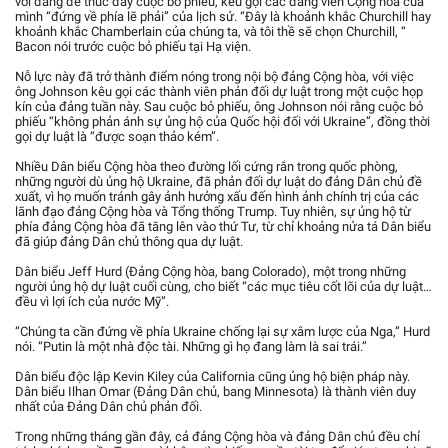
với đảng để thúc đẩy cuộc bỏ phiếu, kêu gọi các đảng viên Cộng hòa của
mình “đứng về phía lẽ phải” của lịch sử. “Đây là khoảnh khắc Churchill hay
khoảnh khắc Chamberlain của chúng ta, và tôi thề sẽ chọn Churchill, “
Bacon nói trước cuộc bỏ phiếu tại Hạ viện.
Nỗ lực này đã trở thành điểm nóng trong nội bộ đảng Cộng hòa, với việc
ông Johnson kêu gọi các thành viên phản đối dự luật trong một cuộc họp
kín của đảng tuần này. Sau cuộc bỏ phiếu, ông Johnson nói rằng cuộc bỏ
phiếu “không phản ánh sự ủng hộ của Quốc hội đối với Ukraine”, đồng thời
gọi dự luật là “được soạn thảo kém”.
Nhiều Dân biểu Cộng hòa theo đường lối cứng rắn trong quốc phòng,
những người dù ủng hộ Ukraine, đã phản đối dự luật do đảng Dân chủ đề
xuất, vì họ muốn tránh gây ảnh hưởng xấu đến hình ảnh chính trị của các
lãnh đạo đảng Cộng hòa và Tổng thống Trump. Tuy nhiên, sự ủng hộ từ
phía đảng Cộng hòa đã tăng lên vào thứ Tư, từ chỉ khoảng nửa tá Dân biểu
đã giúp đảng Dân chủ thông qua dự luật.
Dân biểu Jeff Hurd (Đảng Cộng hòa, bang Colorado), một trong những
người ủng hộ dự luật cuối cùng, cho biết “các mục tiêu cốt lõi của dự luật…
đều vì lợi ích của nước Mỹ”.
“Chúng ta cần đứng về phía Ukraine chống lại sự xâm lược của Nga,” Hurd
nói. “Putin là một nhà độc tài. Những gì họ đang làm là sai trái.”
Dân biểu độc lập Kevin Kiley của California cũng ủng hộ biện pháp này.
Dân biểu Ilhan Omar (Đảng Dân chủ, bang Minnesota) là thành viên duy
nhất của Đảng Dân chủ phản đối.
Trong những tháng gần đây, cả đảng Cộng hòa và đảng Dân chủ đều chỉ