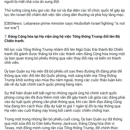
người bị mất nhà cửa do xung đột.
Thủ tướng cũng kêu gọi các đại sứ và đại diện các tổ chức quốc tế gây áp
lực lên Israel để chấm dứt việc tấn công dân thường và phá hủy làng mạc.
[CBSNews: Lebanese prime minister says Hezbollah-Israel fighting “is not
our war”]
7.
Đảng Cộng hòa tại Hạ viện ủng hộ việc Tổng thống Trump đổi tên Bộ
Chiến tranh.
Nỗ lực của Tổng thống Trump nhằm đổi tên Ngũ Giác Đài thành Bộ Chiến
tranh đã giành được thắng lợi khi các thành viên đảng Cộng hòa trong một
ủy ban quan trọng bỏ phiếu thông qua việc thay đổi này và biến nó thành
vĩnh viễn.
Ủy ban Quân sự Hạ viện đã bỏ phiếu sít sao theo đường lối đảng phái để
thông qua việc đổi tên Bộ Quốc phòng, một sáng kiến mà Tổng thống
Trump khởi xướng vào mùa thu năm ngoái, trong các cuộc thảo luận kéo
dài về dự luật chính sách quốc phòng hàng năm.
Sự thể hiện đoàn kết bất ngờ từ những người ủng hộ chính sách quốc
phòng cứng rắn đã đưa thêm một vấn đề gây tranh cãi giữa các đảng phái
vào dự luật quốc phòng cần phải thông qua, khi các lãnh đạo đảng Cộng
hòa đang tìm cách thúc đẩy dự luật trị giá 1 ngàn tỷ đô la này thông qua
Hạ viện vào cuối tháng này trong bối cảnh cuộc chiến chống Iran.
Trong một trong những lần bỏ phiếu cuối cùng, Ủy ban Quân sự đã thông
qua một sửa đổi từ Dân biểu Ronny Jackson, Đảng Cộng hòa đơn vị
Texas, một đồng minh cứng rắn của Tổng thống Trump, để chính thức