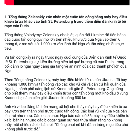
1.
Tổng thống Zelenskiy xác nhận một cuộc tấn công bằng máy bay điều
khiển từ xa khác vào tỉnh St. Petersburg trước thềm diễn đàn kinh tế bế
mạc của Putin.
Tổng thống Volodymyr Zelenskiy cho biết, quân đội Ukraine đã tiến hành
các cuộc tấn công quy mô lớn trên nhiều khu vực của Nga vào đêm 6
tháng 6, vươn sâu tới 1.000 km vào lãnh thổ Nga và tấn công nhiều mục
tiêu.
Vụ tấn công xảy ra ngay trước ngày cuối cùng của Diễn đàn Kinh tế Quốc
tế St. Petersburg, sự kiện thường niên tại quê hương cũ của Putin, trong
bối cảnh lo ngại ngày càng gia tăng về an ninh của các thành phố lớn của
Nga.
Theo Tổng thống Zelenskiy, máy bay điều khiển từ xa của Ukraine đã bay
khoảng 1.000 km và tấn công vào các kho vũ khí và căn cứ hải quân của
Nga tại thành phố cảng lịch sử Kronstadt gần St. Petersburg. Ông cũng
cho biết thêm, máy bay điều khiển từ xa còn tấn công một kho dầu ở vùng
Krasnodar, cách biên giới Ukraine khoảng 500 km.
Ảnh và video đăng tải trên mạng xã hội cho thấy máy bay điều khiển từ xa
bay lượn trên thành phố trước cuộc tấn công. Các loại vũ khí của Nga bắn
lên trời như mưa. Các quan chức Nga báo cáo có 86 máy bay điều khiển từ
xa bị bắn hạ nhưng các blogger quân sự Nga thừa nhận rằng họ không
thấy một chiếc nào bị bắn rơi. “Chúng phát nổ khi đánh trúng mục tiêu chứ
không phải trước đó.”