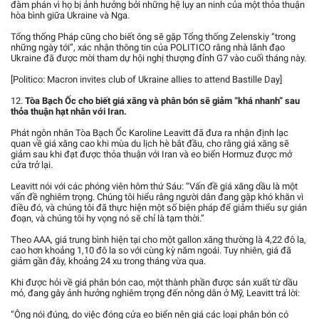
đàm phán vì họ bị ảnh hưởng bởi những hệ lụy an ninh của một thỏa thuận
hòa bình giữa Ukraine và Nga.
Tổng thống Pháp cũng cho biết ông sẽ gặp Tổng thống Zelenskiy “trong
những ngày tới”, xác nhận thông tin của POLITICO rằng nhà lãnh đạo
Ukraine đã được mời tham dự hội nghị thượng đỉnh G7 vào cuối tháng này.
[Politico: Macron invites club of Ukraine allies to attend Bastille Day]
12.
Tòa Bạch Ốc cho biết giá xăng và phân bón sẽ giảm “khá nhanh” sau
thỏa thuận hạt nhân với Iran.
Phát ngôn nhân Tòa Bạch Ốc Karoline Leavitt đã đưa ra nhận định lạc
quan về giá xăng cao khi mùa du lịch hè bắt đầu, cho rằng giá xăng sẽ
giảm sau khi đạt được thỏa thuận với Iran và eo biển Hormuz được mở
cửa trở lại.
Leavitt nói với các phóng viên hôm thứ Sáu: “Vấn đề giá xăng dầu là một
vấn đề nghiêm trọng. Chúng tôi hiểu rằng người dân đang gặp khó khăn vì
điều đó, và chúng tôi đã thực hiện một số biện pháp để giảm thiểu sự gián
đoạn, và chúng tôi hy vọng nó sẽ chỉ là tạm thời.”
Theo AAA, giá trung bình hiện tại cho một gallon xăng thường là 4,22 đô la,
cao hơn khoảng 1,10 đô la so với cùng kỳ năm ngoái. Tuy nhiên, giá đã
giảm gần đây, khoảng 24 xu trong tháng vừa qua.
Khi được hỏi về giá phân bón cao, một thành phần được sản xuất từ dầu
mỏ, đang gây ảnh hưởng nghiêm trọng đến nông dân ở Mỹ, Leavitt trả lời:
“Ông nói đúng, do việc đóng cửa eo biển nên giá các loại phân bón có