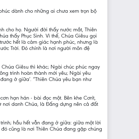
 phúc dành cho những ai chưa xem trọn bộ
ành cho họ. Người đời thấy nước mắt, Thiên
húa thấy Phục Sinh. Vì thế, Chúa Giêsu gọi
trước hết là cảm giác hạnh phúc, nhưng là
ớc Trời. Đó chính là nơi người môn đệ
. Chúa Giêsu thì khác; Ngài chúc phúc ngay
ông trình hoàn thành mới yêu; Ngài yêu
i đang ở giữa’. “Thiên Chúa yêu bạn như
ơn hạn hán - bài đọc một. Bên khe Cơrít,
 ở nơi danh Chúa, là Đấng dựng nên cả đất
rình; hầu hết vẫn đang ở giữa: giữa một lời
à đó cũng là nơi Thiên Chúa đang gặp chúng