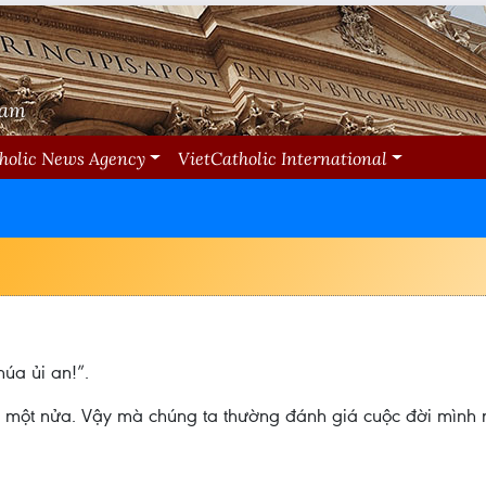
Nam
holic News Agency
VietCatholic International
húa ủi an!”.
một nửa. Vậy mà chúng ta thường đánh giá cuộc đời mình nh