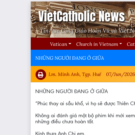
VietCatholic News
Tin Tức Công Giáo Hoàn Vũ và Việt 
Vatican
Church in Vietnam
Cat
NHỮNG NGƯỜI ĐANG Ở GIỮA
Lm. Minh Anh, Tgp. Huế
07/Jun/2026
NHỮNG NGƯỜI ĐANG Ở GIỮA
“Phúc thay ai sầu khổ, vì họ sẽ được Thiên C
Không ai đánh giá một bộ phim khi mới xem 
những điều chưa hoàn tất.
Kính thưa Anh Chị em,