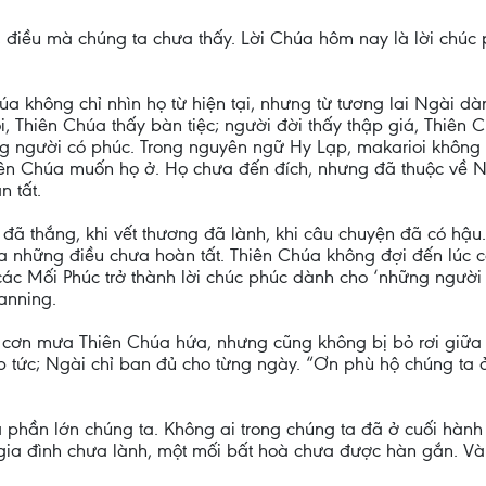
 điều mà chúng ta chưa thấy. Lời Chúa hôm nay là lời chúc
úa không chỉ nhìn họ từ hiện tại, nhưng từ tương lai Ngài d
, Thiên Chúa thấy bàn tiệc; người đời thấy thập giá, Thiên C
g người có phúc. Trong nguyên ngữ Hy Lạp, makarioi không 
ên Chúa muốn họ ở. Họ chưa đến đích, nhưng đã thuộc về Nư
n tất.
đã thắng, khi vết thương đã lành, khi câu chuyện đã có hậu
ữa những điều chưa hoàn tất. Thiên Chúa không đợi đến lúc c
 các Mối Phúc trở thành lời chúc phúc dành cho ‘những ngườ
anning.
y cơn mưa Thiên Chúa hứa, nhưng cũng không bị bỏ rơi giữa c
p tức; Ngài chỉ ban đủ cho từng ngày. “Ơn phù hộ chúng ta
phần lớn chúng ta. Không ai trong chúng ta đã ở cuối hành t
 gia đình chưa lành, một mối bất hoà chưa được hàn gắn. V