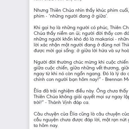
Nhưng Thiên Chúa nhìn thấy khúc phim cuối,
phim - ‘những người đang ở giữa’.
Khi gọi họ là những người có phúc, Thiên Ch
Chúa thấy niềm an ủi; người đời thấy cơn đói
những người khốn khó đó là makarioi - nhữn
lời xác nhận một người đang ở đúng nơi Thi
được mời gọi sống: ở giữa lời hứa và sự hoà
Người đời thường chúc mừng khi cuộc chiến 
giữa cuộc chiến, giữa những vết thương, gi
ngay từ khi nó còn ngổn ngang. Đó là lý do
chính con người bạn hôm nay!” - Brennan M
Êlia đã trải nghiệm điều này. Ông chưa thấ
Thiên Chúa không giải quyết mọi sự ngay lậ
trời!” - Thánh Vịnh đáp ca.
Câu chuyện của Êlia cũng là câu chuyện của 
cầu nguyện chưa được đáp lời, một rạn nứt
ta hôm nay.