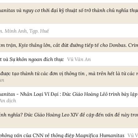
itas và nguy cơ thời đại kỹ thuật số trở thành chủ nghĩa thự
. Minh Anh, Tgp. Huế
âm trận, Kyiv thắng lớn, cắt đứt đường tiếp tế cho Donbas. Cri
t và Sự khôn ngoan đích thực
Vũ Văn An
được tạo thành từ các đơn vị thông tin , mà trên hết là từ các
An
nitas - Nhân Loại Vĩ Đại : Đức Giáo Hoàng Lêô trình bày lập
An dịch
hính nghĩa? Đức Giáo Hoàng Leo XIV đề cập đến vấn đề này tr
i phỏng vấn của CNN về thông điệp Magnifica Humanitas
Vũ 