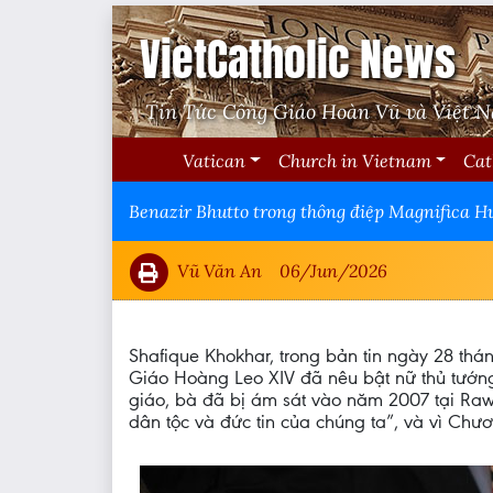
VietCatholic News
Tin Tức Công Giáo Hoàn Vũ và Việt 
Vatican
Church in Vietnam
Cat
Benazir Bhutto trong thông điệp Magnifica H
Vũ Văn An
06/Jun/2026
Shafique Khokhar, trong bản tin ngày 28 th
Giáo Hoàng Leo XIV đã nêu bật nữ thủ tướng
giáo, bà đã bị ám sát vào năm 2007 tại Rawa
dân tộc và đức tin của chúng ta”, và vì Chươ