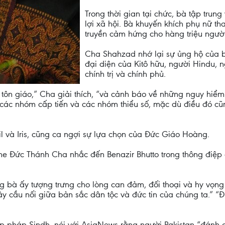
Trong thời gian tại chức, bà tập trung
lợi xã hội. Bà khuyến khích phụ nữ th
truyền cảm hứng cho hàng triệu người 
Cha Shahzad nhớ lại sự ủng hộ của b
đại diện của Kitô hữu, người Hindu, 
chính trị và chính phủ.
tôn giáo,” Cha giải thích, “và cảnh báo về những nguy hiểm 
ác nhóm cấp tiến và các nhóm thiểu số, mặc dù điều đó cũng
 và Iris, cũng ca ngợi sự lựa chọn của Đức Giáo Hoàng.
he Đức Thánh Cha nhắc đến Benazir Bhutto trong thông điệp 
g bà ấy tượng trưng cho lòng can đảm, đối thoại và hy vọng
y cầu nối giữa bản sắc dân tộc và đức tin của chúng ta.” “
p pháp Sindh, nói với AsiaNews rằng người Pakistan “đánh 