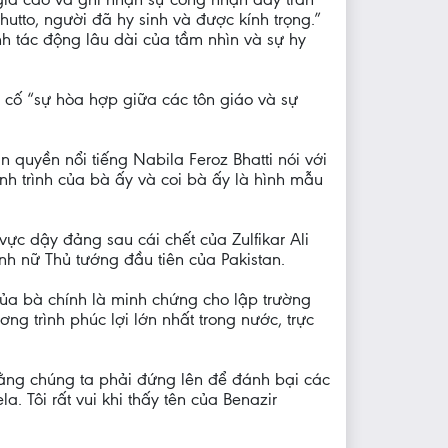
utto, người đã hy sinh và được kính trọng.”
nh tác động lâu dài của tầm nhìn và sự hy
cố “sự hòa hợp giữa các tôn giáo và sự
n quyền nổi tiếng Nabila Feroz Bhatti nói với
nh trình của bà ấy và coi bà ấy là hình mẫu
ực dậy đảng sau cái chết của Zulfikar Ali
ành nữ Thủ tướng đầu tiên của Pakistan.
của bà chính là minh chứng cho lập trường
g trình phúc lợi lớn nhất trong nước, trực
ằng chúng ta phải đứng lên để đánh bại các
. Tôi rất vui khi thấy tên của Benazir