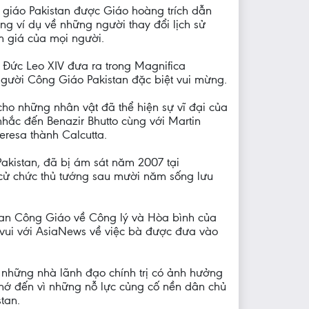
 giáo Pakistan được Giáo hoàng trích dẫn
ng ví dụ về những người thay đổi lịch sử
m giá của mọi người.
c Đức Leo XIV đưa ra trong Magnifica
người Công Giáo Pakistan đặc biệt vui mừng.
cho những nhân vật đã thể hiện sự vĩ đại của
hắc đến Benazir Bhutto cùng với Martin
resa thành Calcutta.
Pakistan, đã bị ám sát năm 2007 tại
cử chức thủ tướng sau mười năm sống lưu
an Công Giáo về Công lý và Hòa bình của
 vui với AsiaNews về việc bà được đưa vào
g những nhà lãnh đạo chính trị có ảnh hưởng
 nhớ đến vì những nỗ lực củng cố nền dân chủ
tan.