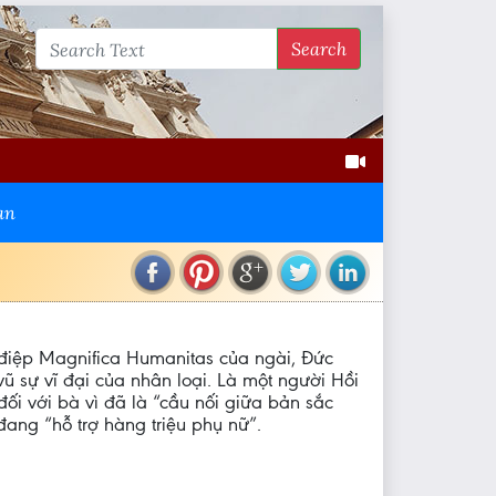
Search
an
g điệp Magnifica Humanitas của ngài, Đức
ũ sự vĩ đại của nhân loại. Là một người Hồi
ối với bà vì đã là “cầu nối giữa bản sắc
đang “hỗ trợ hàng triệu phụ nữ”.