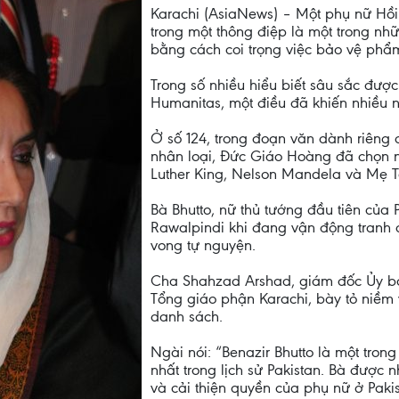
Karachi (AsiaNews) – Một phụ nữ Hồi
trong một thông điệp là một trong nhữ
bằng cách coi trọng việc bảo vệ phẩ
Trong số nhiều hiểu biết sâu sắc đượ
Humanitas, một điều đã khiến nhiều 
Ở số 124, trong đoạn văn dành riêng 
nhân loại, Đức Giáo Hoàng đã chọn n
Luther King, Nelson Mandela và Mẹ Te
Bà Bhutto, nữ thủ tướng đầu tiên của 
Rawalpindi khi đang vận động tranh 
vong tự nguyện.
Cha Shahzad Arshad, giám đốc Ủy b
Tổng giáo phận Karachi, bày tỏ niềm
danh sách.
Ngài nói: “Benazir Bhutto là một tron
nhất trong lịch sử Pakistan. Bà được
và cải thiện quyền của phụ nữ ở Pakis