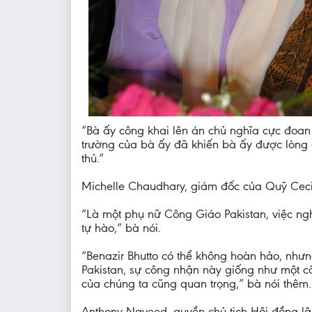
“Bà ấy công khai lên án chủ nghĩa cực đoan 
trường của bà ấy đã khiến bà ấy được lòng c
thủ.”
Michelle Chaudhary, giám đốc của Quỹ Cecil
“Là một phụ nữ Công Giáo Pakistan, việc ng
tự hào,” bà nói.
“Benazir Bhutto có thể không hoàn hảo, nhưn
Pakistan, sự công nhận này giống như một câ
của chúng ta cũng quan trọng,” bà nói thêm.
Anthony Naveed, quyền chủ tịch Hội đồng lậ