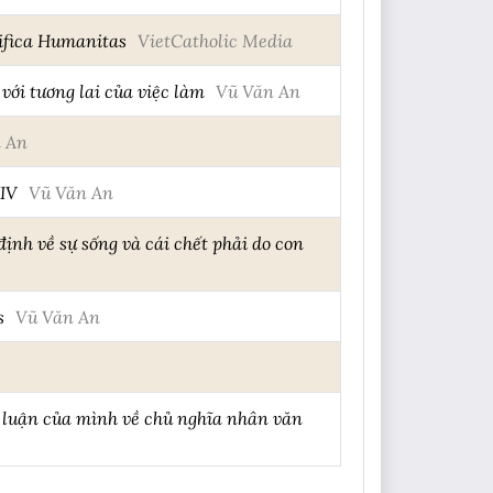
nifica Humanitas
VietCatholic Media
với tương lai của việc làm
Vũ Văn An
 An
XIV
Vũ Văn An
nh về sự sống và cái chết phải do con
s
Vũ Văn An
 luận của mình về chủ nghĩa nhân văn