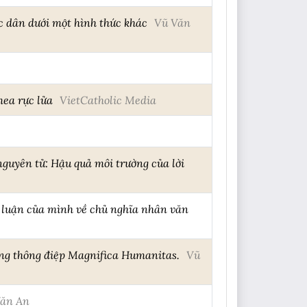
c dân dưới một hình thức khác
Vũ Văn
mea rực lửa
VietCatholic Media
 nguyên tử: Hậu quả môi trường của lời
 luận của mình về chủ nghĩa nhân văn
ong thông điệp Magnifica Humanitas.
Vũ
Văn An