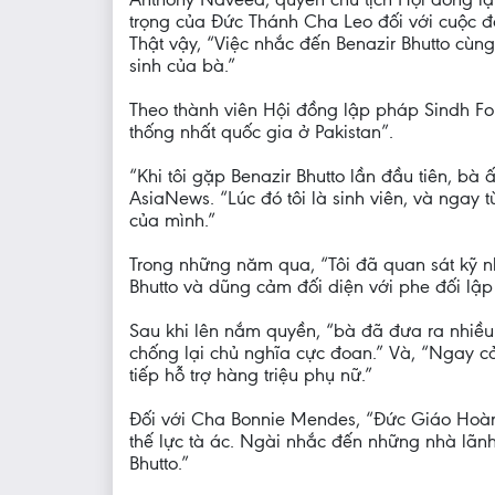
trọng của Đức Thánh Cha Leo đối với cuộc đấ
Thật vậy, “Việc nhắc đến Benazir Bhutto cùn
sinh của bà.”
Theo thành viên Hội đồng lập pháp Sindh Fo
thống nhất quốc gia ở Pakistan”.
“Khi tôi gặp Benazir Bhutto lần đầu tiên, bà
AsiaNews. “Lúc đó tôi là sinh viên, và ngay
của mình.”
Trong những năm qua, “Tôi đã quan sát kỹ nh
Bhutto và dũng cảm đối diện với phe đối lập c
Sau khi lên nắm quyền, “bà đã đưa ra nhiều 
chống lại chủ nghĩa cực đoan.” Và, “Ngay cả
tiếp hỗ trợ hàng triệu phụ nữ.”
Đối với Cha Bonnie Mendes, “Đức Giáo Hoàn
thế lực tà ác. Ngài nhắc đến những nhà lãnh 
Bhutto.”