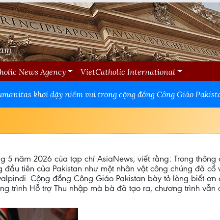
Nam
holic News Agency
VietCatholic International
umanitas khơi dậy niềm vui trong cộng đồng Công Giáo Pakist
áng 5 năm 2026 của tạp chí AsiaNews, viết rằng: Trong thôn
 đầu tiên của Pakistan như một nhân vật công chúng đã cổ v
lpindi. Cộng đồng Công Giáo Pakistan bày tỏ lòng biết ơn đ
ng trình Hỗ trợ Thu nhập mà bà đã tạo ra, chương trình vẫn 