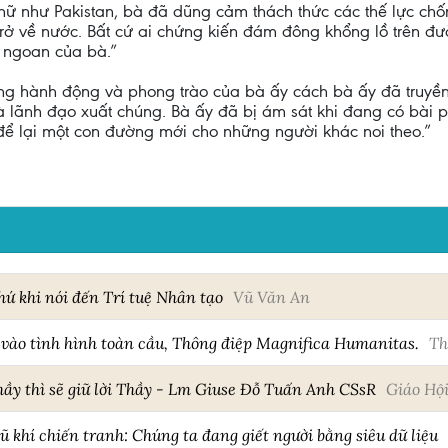
 nữ như Pakistan, bà đã dũng cảm thách thức các thế lực chố
trở về nước. Bất cứ ai chứng kiến đám đông khổng lồ trên 
 ngoan của bà.”
g hành động và phong trào của bà ấy cách bà ấy đã truyền
à lãnh đạo xuất chúng. Bà ấy đã bị ám sát khi đang có bài
để lại một con đường mới cho những người khác noi theo.”
hứ khi nói đến Trí tuệ Nhân tạo
Vũ Văn An
vào tình hình toàn cầu, Thông điệp Magnifica Humanitas.
Th
ầy thì sẽ giữ lời Thầy - Lm Giuse Đỗ Tuấn Anh CSsR
Giáo Hộ
ũ khí chiến tranh: Chúng ta đang giết người bằng siêu dữ liệu