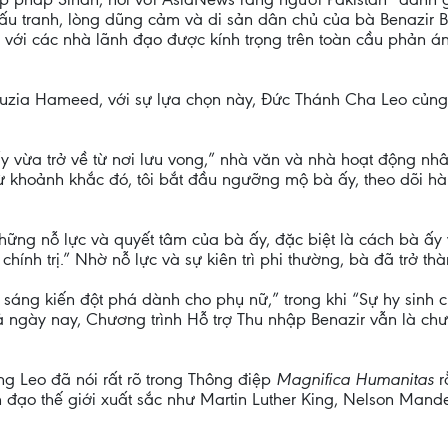
u tranh, lòng dũng cảm và di sản dân chủ của bà Benazir Bh
g với các nhà lãnh đạo được kính trọng trên toàn cầu phản á
uzia Hameed, với sự lựa chọn này, Đức Thánh Cha Leo củng 
 ấy vừa trở về từ nơi lưu vong,” nhà văn và nhà hoạt động nhâ
 từ khoảnh khắc đó, tôi bắt đầu ngưỡng mộ bà ấy, theo dõi hà
ững nỗ lực và quyết tâm của bà ấy, đặc biệt là cách bà ấy v
hính trị.” Nhờ nỗ lực và sự kiên trì phi thường, bà đã trở th
sáng kiến đột phá dành cho phụ nữ,” trong khi “Sự hy sinh 
 ngày nay, Chương trình Hỗ trợ Thu nhập Benazir vẫn là chươn
g Leo đã nói rất rõ trong Thông điệp
Magnifica Humanitas
r
đạo thế giới xuất sắc như Martin Luther King, Nelson Mandela