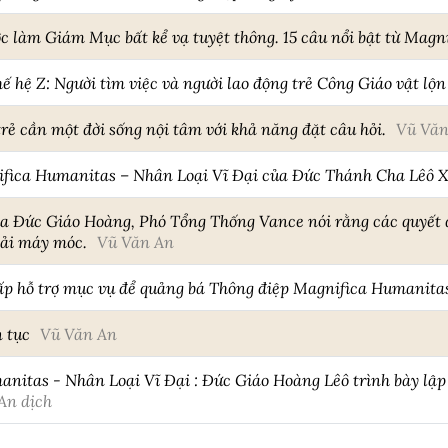
c làm Giám Mục bất kể vạ tuyệt thông. 15 câu nổi bật từ Mag
ế hệ Z: Người tìm việc và người lao động trẻ Công Giáo vật lộn 
rẻ cần một đời sống nội tâm với khả năng đặt câu hỏi.
Vũ Văn
ifica Humanitas – Nhân Loại Vĩ Đại của Đức Thánh Cha Lêô 
a Đức Giáo Hoàng, Phó Tổng Thống Vance nói rằng các quyết đị
hải máy móc.
Vũ Văn An
ấp hỗ trợ mục vụ để quảng bá Thông điệp Magnifica Humanita
n tục
Vũ Văn An
nitas - Nhân Loại Vĩ Đại : Đức Giáo Hoàng Lêô trình bày lập
An dịch