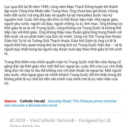
Lục qua đời tại Bỉ năm 1949, cùng năm Mao Trạch Đông tuyên bố thành
lập nước Cộng hòa Nhân dân Trung Hoa. Ông chưa bao giờ được chứng
kiến đất nước mà ông đã bảo vệ quyền lợi tại Versailles bước vào kỷ
nguyên mới. Cuộc đời ông vẫn khó có thể được bảo mật: nhà ngoại giao,
người yêu nước, người cải đạo, người chồng, tu sĩ, linh mục. Ông không coi
Kitô giáo là xa lạ với Trung Quốc, cũng không coi Trung Quốc là không thể
tiếp cận với Kitô giáo. Ông không thấy mâu thuẫn giữa lòng trung thành với
đất nước và sự phát triển của đức tin mình. Cùng với Tôn Trung Sơn thuộc
Giáo hội Tự trị và Tưởng Giới Thạch thuộc Giáo hội Giám lý, ông có lẽ là
người Kitô hữu quan trọng thứ ba trong lịch sử Trung Quốc hiện đại – và là
người duy nhất trong ba người này được nuôi dạy theo Kitô giáo từ khi sinh
ra.
Trong thời điểm mà chính quyền toàn trị Trung Quốc một lần nữa đang cố
gắng đàn áp Kitô giáo như một thế lực ngoại lai, cuộc đời của Lục cho thấy
rằng đức tin này từ lâu đã không còn chỉ đơn thuần là ngoại lai. Một người
yêu nước, nhà ngoại giao và chính khách Trung Quốc đã tìm thấy trong đó
không phải là sự chối bỏ nền văn minh của mình mà là sự viên mãn của
nó.
Source:
Catholic Herald
Saturday Read: The Chinese prime minister
who became a Benedictine monk
© 2020 - VietCatholic Network - Designed by J.B.
Đặng Minh An