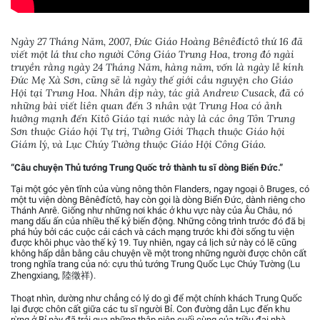
Ngày 27 Tháng Năm, 2007, Đức Giáo Hoàng Bênêđíctô thứ 16 đã
viết một lá thư cho người Công Giáo Trung Hoa, trong đó ngài
truyền rằng ngày 24 Tháng Năm, hàng năm, vốn là ngày lễ kính
Đức Mẹ Xà Sơn, cũng sẽ là ngày thế giới cầu nguyện cho Giáo
Hội tại Trung Hoa. Nhân dịp này, tác giả Andrew Cusack, đã có
những bài viết liên quan đến 3 nhân vật Trung Hoa có ảnh
hưởng mạnh đến Kitô Giáo tại nước này là các ông Tôn Trung
Sơn thuộc Giáo hội Tự trị, Tưởng Giới Thạch thuộc Giáo hội
Giám lý, và Lục Chúy Tường thuộc Giáo Hội Công Giáo.
“Câu chuyện Thủ tướng Trung Quốc trở thành tu sĩ dòng Biển Đức.”
Tại một góc yên tĩnh của vùng nông thôn Flanders, ngay ngoại ô Bruges, có
một tu viện dòng Bênêđíctô, hay còn gọi là dòng Biển Đức, dành riêng cho
Thánh Anrê. Giống như những nơi khác ở khu vực này của Âu Châu, nó
mang dấu ấn của nhiều thế kỷ biến động. Những công trình trước đó đã bị
phá hủy bởi các cuộc cải cách và cách mạng trước khi đời sống tu viện
được khôi phục vào thế kỷ 19. Tuy nhiên, ngay cả lịch sử này có lẽ cũng
không hấp dẫn bằng câu chuyện về một trong những người được chôn cất
trong nghĩa trang của nó: cựu thủ tướng Trung Quốc Lục Chúy Tường (Lu
Zhengxiang, 陸徵祥).
Thoạt nhìn, dường như chẳng có lý do gì để một chính khách Trung Quốc
lại được chôn cất giữa các tu sĩ người Bỉ. Con đường dẫn Lục đến khu
rừng ở Bỉ này đã trải qua những thập niên cuối cùng của triều đại nhà