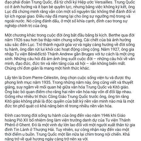
đạo phái đoàn Trung Quốc, đã từ chối ký Hiệp ước Versailles. Trung Quốc
có ít ảnh hưởng và ít bạn bè quyền lực, nhưng bằng việc không ký kết, ông
Lục đã chứng minh rằng vẫn còn một số nguyên tắc không thể đánh đổi vì
lợi ích ngoại giao. Điều này đã mang lại cho ông sự ngưỡng mộ trong và
ngoài nước. Nó cũng đánh dấu, ở một số khía cạnh, đỉnh cao trong sự
nghiệp chính trị của ông.
Một chương khác trong cuộc đời ông bắt đầu bằng bi kịch. Berthe qua đời
năm 1926 sau hơn ba thập niên chung sống. Cái chết của bà ảnh hưởng
sâu sắc đến Lục. Trở thành người góa vợ và ngày càng hướng về đời sống
tu hành, ông dần rút lui khỏi các hoạt động công cộng. Năm 1927, ông gia
nhập Tu viện Bênêđíctô Thánh Andrew gần Bruges với tư cách là một ứng
sinh. Những câu hỏi đã ám ảnh ông suốt cuộc đời – những câu hỏi về văn
minh, đạo đức, đức tin và nền tảng của xã hội – vẫn không biến mất.
Chúng chỉ đơn giản là mang một hình thức khác.
Lấy tên là Dom Pierre-Célestin, ông chọn cuộc sống viện tu và được thụ
phong linh mục năm 1935. Trong những năm này, ông cũng viết và thuyết
giảng, suy ngẫm về mối quan hệ giữa văn hóa Trung Quốc và Kitô giáo.
Ông bác bỏ quan điểm cho rằng hai nền văn hóa này vốn dĩ đối lập nhau.
Giống như nhiều trí thức Công Giáo Trung Quốc trước ông, ông tin rằng
Kitô giáo không phải là độc quyền của bất kỳ nền văn minh nào mà là một
đức tin phổ quát có khả năng bén rễ trong nhiều nền văn hóa.
Đỉnh cao trong đời sống tu hành của ông đến vào năm 1946 khi Giáo
hoàng Piô XII bổ nhiệm ông làm viện trưởng danh dự của Tu viện Thánh
Phêrô ở Ghent. Đó là một vinh dự lớn lao đối với một người xuất thân từ gia
đình Tin Lành ở Thượng Hải. Tuy nhiên, sự công nhận này đến vào một
thời điểm u buồn. Trung Quốc một lần nữa lại chìm trong nội chiến. Khả
năng trở về quê hương ngày càng trở nên xa vời.