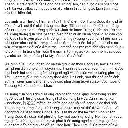
Thanh, sự ra đời của nền Cộng hòa Trung Hoa, các cuộc đàm phán hòa
bình tại Versailles và một số biến đổi chính trị và tôn giáo kịch tính nhất
của thời hiện đại.
Lục sinh ra ở Thượng Hải năm 1871. Thời điểm đó, Trung Quốc đang phải
đối mặt với một thế giới dường như thay đổi nhanh hơn tốc độ thích ứng
của nước này. Các cường quốc Âu Châu đã buộc Trung Quốc mở cửa các
hải cảng thông qua một loạt các biện pháp quân sự và ngoại giao gây khó
dễ. Các nhà truyền giáo và thương nhân ngày càng xuất hiện nhiều hơn, và
các quan chức có tư tưởng cải cách đang tìm kiếm lời giải thích cho sự
yếu kém tương đối của đất nước. Làm thế nào mà một nền văn minh từ lâu
tự coi mình là trung tâm của thế giới lại tụt hậu so với một nhóm các quốc
gia nhỏ bé, rời rạc ở rìa phía tây của lục địa Á-Âu?
Gia đình của Lục cũng thuộc về thế giới giao thoa Đông Tây này. Cha ông
làm phiên dịch cho chính quyền nhà Thanh và bảo đảm con trai mình được
học hành bài bản, bao gồm cả ngoại ngữ và tiếp xúc với tư tưởng phương
Tây. Lục trẻ tuổi được nuôi dạy theo đạo Tin Lành, một thực tế phản ánh
sự hiện diện ngày càng tăng của các phái đoàn truyền giáo nước ngoài ở
Thượng Hải và nhiều nơi khác.
Tài năng của ông sớm đưa ông vào ngành ngoại giao. Một trong những
người có ảnh hưởng quan trọng nhất đến ông là Hứa Cảnh Trừng (Xu
Jingcheng, 許景澄) một quan chức cao cấp và nhà ngoại giao thời nhà
Thanh, người từng là đại sứ Trung Quốc tại một số thủ đô Âu Châu – và
đồng thời cải đạo sang Công Giáo. Hứa thuộc thế hệ các chính khách
Trung Quốc đã quan sát phương Tây một cách kỹ lưỡng. Họ hiểu tầm quan
trọng của sức mạnh quân sự và phát triển công nghiệp, nhưng họ cũng
quan tâm đến những vấn đề sâu sắc hơn. Theo Hứa, “Sức mạnh của Âu