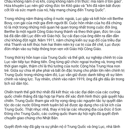
Châu không nằm ở vũ khí, cũng không nằm ở tri thức: mà nằm ở tôn giáo”.
Hứa khuyên Lục nên giữ vững đức tin Kitô giáo và “khi đã nắm bắt được
cốt lõi và sức mạnh của nó, hãy mang chúng đến Trung Quốc”.
Trong những năm tháng sống ở nước ngoài, Lục gặp và kết hôn với Berthe
Bovy, con gái của một gia đình người Bỉ. Cuộc hôn nhân của họ đã chứng
tỏ là một trong những mối quan hệ quan trọng nhất trong cuộc đời ông.
Berthe là một người Công Giáo trung thành và theo thời gian, đức tin của
bà đã dẫn dắt Lục đến với Giáo hội. Sự cải đạo của ông diễn ra dần dần
chứ không đột ngột. Năm 1911, năm chứng kiến sự sụp đổ của triều đại
nhà Thanh và kết thúc hơn hai thiên niên kỷ cai trị của đế chế, Lục được
đón nhận vào sự hiệp thông trọn vẹn với Giáo Hội Công Giáo.
Trong thời kỳ hỗn loạn của Trung Quốc và thế giới, sự nghiệp chính trị của
Lục vẫn tiếp tục thăng tiến. Ông từng giữ chức ngoại trưởng và, trong một
thời gian ngắn, thậm chí là thủ tướng của nước Cộng hòa Trung Hoa non
trẻ. Giữa sự chia rẽ phe phái và bất ổn đặc trưng cho phần lớn nền chính trị
Trung Quốc trong những năm đó, Lục vẫn giữ được danh tiếng về sự liêm
chính và năng lực. Tuy nhiên, chính vào năm 1919, ông đã ghi dấu ấn trong
lịch sử dân tộc.
Chiến tranh thế giới thứ nhất đã kết thúc và các đại diện của các cường
quốc chiến thắng đã tập hợp tại Paris để xác định hình thức giải quyết hậu
chiến. Trung Quốc tham gia với hy vọng rằng các nguyên tắc tự quyết dân
tộc do các nước Đồng minh tuyên bố sẽ được áp dụng cho cả lợi ích của
Trung Quốc. Thật nhục nhã, thay vì trả lại các nhượng địa của Đức ở Sơn
Đông cho Trung Quốc, các cường quốc tham dự hội nghị đã quyết định
chuyển giao chúng cho Nhật Bản.
Quyết định này đã gây ra sự phẫn nộ ở Trung Quốc và ông Lục, nhà lãnh