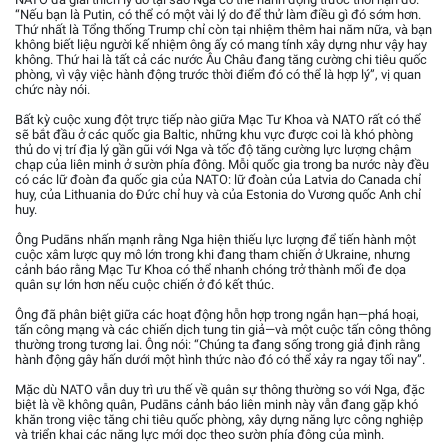
“Nếu bạn là Putin, có thể có một vài lý do để thử làm điều gì đó sớm hơn.
Thứ nhất là Tổng thống Trump chỉ còn tại nhiệm thêm hai năm nữa, và bạn
không biết liệu người kế nhiệm ông ấy có mang tính xây dựng như vậy hay
không. Thứ hai là tất cả các nước Âu Châu đang tăng cường chi tiêu quốc
phòng, vì vậy việc hành động trước thời điểm đó có thể là hợp lý”, vị quan
chức này nói.
Bất kỳ cuộc xung đột trực tiếp nào giữa Mạc Tư Khoa và NATO rất có thể
sẽ bắt đầu ở các quốc gia Baltic, những khu vực được coi là khó phòng
thủ do vị trí địa lý gần gũi với Nga và tốc độ tăng cường lực lượng chậm
chạp của liên minh ở sườn phía đông. Mỗi quốc gia trong ba nước này đều
có các lữ đoàn đa quốc gia của NATO: lữ đoàn của Latvia do Canada chỉ
huy, của Lithuania do Đức chỉ huy và của Estonia do Vương quốc Anh chỉ
huy.
Ông Pudāns nhấn mạnh rằng Nga hiện thiếu lực lượng để tiến hành một
cuộc xâm lược quy mô lớn trong khi đang tham chiến ở Ukraine, nhưng
cảnh báo rằng Mạc Tư Khoa có thể nhanh chóng trở thành mối đe dọa
quân sự lớn hơn nếu cuộc chiến ở đó kết thúc.
Ông đã phân biệt giữa các hoạt động hỗn hợp trong ngắn hạn—phá hoại,
tấn công mạng và các chiến dịch tung tin giả—và một cuộc tấn công thông
thường trong tương lai. Ông nói: “Chúng ta đang sống trong giả định rằng
hành động gây hấn dưới một hình thức nào đó có thể xảy ra ngay tối nay”.
Mặc dù NATO vẫn duy trì ưu thế về quân sự thông thường so với Nga, đặc
biệt là về không quân, Pudāns cảnh báo liên minh này vẫn đang gặp khó
khăn trong việc tăng chi tiêu quốc phòng, xây dựng năng lực công nghiệp
và triển khai các năng lực mới dọc theo sườn phía đông của mình.