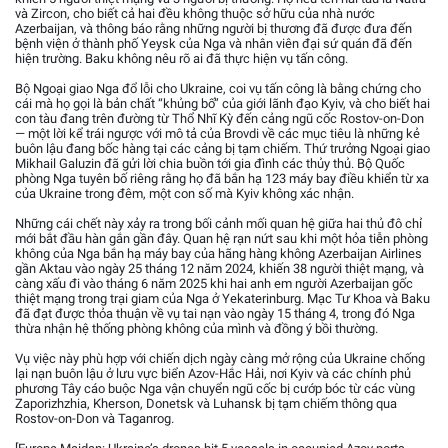
và Zircon, cho biết cả hai đều không thuộc sở hữu của nhà nước
Azerbaijan, và thông báo rằng những người bị thương đã được đưa đến
bệnh viện ở thành phố Yeysk của Nga và nhân viên đại sứ quán đã đến
hiện trường. Baku không nêu rõ ai đã thực hiện vụ tấn công.
Bộ Ngoại giao Nga đổ lỗi cho Ukraine, coi vụ tấn công là bằng chứng cho
cái mà họ gọi là bản chất “khủng bố” của giới lãnh đạo Kyiv, và cho biết hai
con tàu đang trên đường từ Thổ Nhĩ Kỳ đến cảng ngũ cốc Rostov-on-Don
— một lời kể trái ngược với mô tả của Brovdi về các mục tiêu là những kẻ
buôn lậu đang bốc hàng tại các cảng bị tạm chiếm. Thứ trưởng Ngoại giao
Mikhail Galuzin đã gửi lời chia buồn tới gia đình các thủy thủ. Bộ Quốc
phòng Nga tuyên bố riêng rằng họ đã bắn hạ 123 máy bay điều khiển từ xa
của Ukraine trong đêm, một con số mà Kyiv không xác nhận.
Những cái chết này xảy ra trong bối cảnh mối quan hệ giữa hai thủ đô chỉ
mới bắt đầu hàn gắn gần đây. Quan hệ rạn nứt sau khi một hỏa tiễn phòng
không của Nga bắn hạ máy bay của hãng hàng không Azerbaijan Airlines
gần Aktau vào ngày 25 tháng 12 năm 2024, khiến 38 người thiệt mạng, và
càng xấu đi vào tháng 6 năm 2025 khi hai anh em người Azerbaijan gốc
thiệt mạng trong trại giam của Nga ở Yekaterinburg. Mạc Tư Khoa và Baku
đã đạt được thỏa thuận về vụ tai nạn vào ngày 15 tháng 4, trong đó Nga
thừa nhận hệ thống phòng không của mình và đồng ý bồi thường.
Vụ việc này phù hợp với chiến dịch ngày càng mở rộng của Ukraine chống
lại nạn buôn lậu ở lưu vực biển Azov-Hắc Hải, nơi Kyiv và các chính phủ
phương Tây cáo buộc Nga vận chuyển ngũ cốc bị cướp bóc từ các vùng
Zaporizhzhia, Kherson, Donetsk và Luhansk bị tạm chiếm thông qua
Rostov-on-Don và Taganrog.