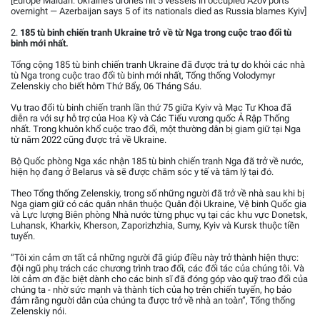
[Europe Maidan: Ukraine’s drones hit 5 vessels in occupied Azov ports
overnight — Azerbaijan says 5 of its nationals died as Russia blames Kyiv]
2.
185 tù binh chiến tranh Ukraine trở về từ Nga trong cuộc trao đổi tù
binh mới nhất.
Tổng cộng 185 tù binh chiến tranh Ukraine đã được trả tự do khỏi các nhà
tù Nga trong cuộc trao đổi tù binh mới nhất, Tổng thống Volodymyr
Zelenskiy cho biết hôm Thứ Bẩy, 06 Tháng Sáu.
Vụ trao đổi tù binh chiến tranh lần thứ 75 giữa Kyiv và Mạc Tư Khoa đã
diễn ra với sự hỗ trợ của Hoa Kỳ và Các Tiểu vương quốc Ả Rập Thống
nhất. Trong khuôn khổ cuộc trao đổi, một thường dân bị giam giữ tại Nga
từ năm 2022 cũng được trả về Ukraine.
Bộ Quốc phòng Nga xác nhận 185 tù binh chiến tranh Nga đã trở về nước,
hiện họ đang ở Belarus và sẽ được chăm sóc y tế và tâm lý tại đó.
Theo Tổng thống Zelenskiy, trong số những người đã trở về nhà sau khi bị
Nga giam giữ có các quân nhân thuộc Quân đội Ukraine, Vệ binh Quốc gia
và Lực lượng Biên phòng Nhà nước từng phục vụ tại các khu vực Donetsk,
Luhansk, Kharkiv, Kherson, Zaporizhzhia, Sumy, Kyiv và Kursk thuộc tiền
tuyến.
“Tôi xin cảm ơn tất cả những người đã giúp điều này trở thành hiện thực:
đội ngũ phụ trách các chương trình trao đổi, các đối tác của chúng tôi. Và
lời cảm ơn đặc biệt dành cho các binh sĩ đã đóng góp vào quỹ trao đổi của
chúng ta - nhờ sức mạnh và thành tích của họ trên chiến tuyến, họ bảo
đảm rằng người dân của chúng ta được trở về nhà an toàn”, Tổng thống
Zelenskiy nói.