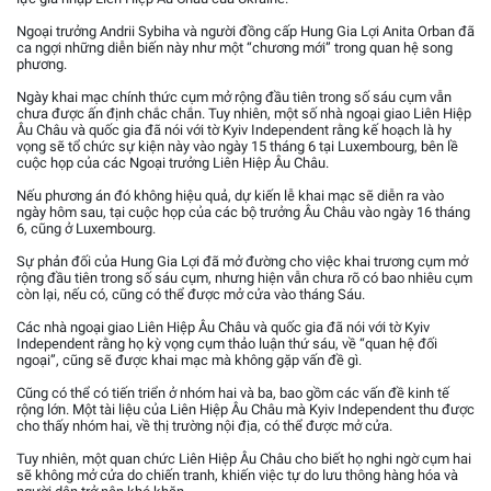
Ngoại trưởng Andrii Sybiha và người đồng cấp Hung Gia Lợi Anita Orban đã
ca ngợi những diễn biến này như một “chương mới” trong quan hệ song
phương.
Ngày khai mạc chính thức cụm mở rộng đầu tiên trong số sáu cụm vẫn
chưa được ấn định chắc chắn. Tuy nhiên, một số nhà ngoại giao Liên Hiệp
Âu Châu và quốc gia đã nói với tờ Kyiv Independent rằng kế hoạch là hy
vọng sẽ tổ chức sự kiện này vào ngày 15 tháng 6 tại Luxembourg, bên lề
cuộc họp của các Ngoại trưởng Liên Hiệp Âu Châu.
Nếu phương án đó không hiệu quả, dự kiến lễ khai mạc sẽ diễn ra vào
ngày hôm sau, tại cuộc họp của các bộ trưởng Âu Châu vào ngày 16 tháng
6, cũng ở Luxembourg.
Sự phản đối của Hung Gia Lợi đã mở đường cho việc khai trương cụm mở
rộng đầu tiên trong số sáu cụm, nhưng hiện vẫn chưa rõ có bao nhiêu cụm
còn lại, nếu có, cũng có thể được mở cửa vào tháng Sáu.
Các nhà ngoại giao Liên Hiệp Âu Châu và quốc gia đã nói với tờ Kyiv
Independent rằng họ kỳ vọng cụm thảo luận thứ sáu, về “quan hệ đối
ngoại”, cũng sẽ được khai mạc mà không gặp vấn đề gì.
Cũng có thể có tiến triển ở nhóm hai và ba, bao gồm các vấn đề kinh tế
rộng lớn. Một tài liệu của Liên Hiệp Âu Châu mà Kyiv Independent thu được
cho thấy nhóm hai, về thị trường nội địa, có thể được mở cửa.
Tuy nhiên, một quan chức Liên Hiệp Âu Châu cho biết họ nghi ngờ cụm hai
sẽ không mở cửa do chiến tranh, khiến việc tự do lưu thông hàng hóa và