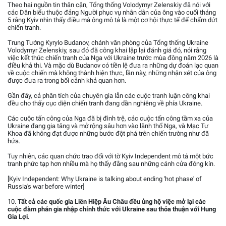
Theo hai nguồn tin thân cận, Tổng thống Volodymyr Zelenskiy đã nói với
các Dân biểu thuộc đảng Người phục vụ nhân dân của ông vào cuối tháng
5 rằng Kyiv nhìn thấy điều mà ông mô tả là một cơ hội thực tế để chấm dứt
chiến tranh.
Trung Tướng Kyrylo Budanov, chánh văn phòng của Tổng thống Ukraine
Volodymyr Zelenskiy, sau đó đã công khai lặp lại đánh giá đó, nói rằng
việc kết thúc chiến tranh của Nga với Ukraine trước mùa đông năm 2026 là
điều khả thi. Và mặc dù Budanov có tiền lệ đưa ra những dự đoán lạc quan
về cuộc chiến mà không thành hiện thực, lần này, những nhận xét của ông
được đưa ra trong bối cảnh khả quan hơn.
Gần đây, cả phân tích của chuyên gia lẫn các cuộc tranh luận công khai
đều cho thấy cục diện chiến tranh đang dần nghiêng về phía Ukraine.
Các cuộc tấn công của Nga đã bị đình trệ, các cuộc tấn công tầm xa của
Ukraine đang gia tăng và mở rộng sâu hơn vào lãnh thổ Nga, và Mạc Tư
Khoa đã không đạt được những bước đột phá trên chiến trường như đã
hứa.
Tuy nhiên, các quan chức trao đổi với tờ Kyiv Independent mô tả một bức
tranh phức tạp hơn nhiều mà họ thấy đằng sau những cánh cửa đóng kín.
[Kyiv Independent: Why Ukraine is talking about ending 'hot phase' of
Russia's war before winter]
10.
Tất cả các quốc gia Liên Hiệp Âu Châu đều ủng hộ việc mở lại các
cuộc đàm phán gia nhập chính thức với Ukraine sau thỏa thuận với Hung
Gia Lợi.