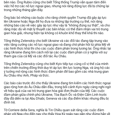
bên nào. Ông Rubio cũng cho biết Tổng thống Trump vẫn quan tâm đến
việc hỗ trợ các nỗ lực ngoại giao, nhưng nói rằng động lực đã bị chững lại
trong những tháng gần đây.
Ông bác bỏ những cáo buộc cho rằng chính quyền Trump đã gây áp lực
lên Ukraine hoặc Nga để họ đưa ra những lập trường cụ thể, nói rằng
những báo cáo về việc gây áp lực như vậy là “không đúng sự thật”, và cho
rằng mặc dù về mặt lý thuyết các bên khác có thể đảm nhận vai trò trung
gian hòa giải, nhưng hiện tại không có khuôn khổ thay thế khả thi nào.
Tổng thống Zelenskiy cho biết Ukraine và các đối tác đang tập trung vào
việc tăng cường các nỗ lực ngoại giao và đang chờ phản hồi từ phía Mỹ về
các hình thức khả thi cho các cuộc đàm phán trong tương lai. Ông nhắc lại
rằng Ukraine đang tìm cách nối lại các cuộc đàm phán có ý nghĩa với sự
tham gia của cả Mỹ và các đối tác Âu Châu.
Tổng thống Zelenskiy cũng cho biết Kyiv tiếp tục củng cố vị thế của mình
trên chiến trường đồng thời duy trì áp lực lên lực lượng Nga, và ủng hộ các
ý tưởng mở rộng các hình thức đàm phán để bao gồm các nhà trung gian
Âu Châu như Anh, Pháp và Đức.
Các báo cáo trước đó cho thấy Ukraine đang tìm kiếm các hình thức ngoại
giao rộng hơn do Âu Châu dẫn đầu, trong bối cảnh Kyiv ngày càng nghi ngờ
về hiệu quả của vai trò trung gian hòa giải đơn thuần của Mỹ. Các cuộc
đàm phán giữa chính phủ Ukraine, Tòa Bạch Ốc và Điện Cẩm Linh trước
đây đã diễn ra tại Abu Dhabi, Geneva và các địa điểm khác nhưng đều bị
đình trệ.
Tờ Corriere della Sera, nghĩa là Tin Chiều quan sát rằng các cuộc đàm
phán với Nga cho đến nay cho thấy Hoa Kỳ ngày nay gần như đứng hẳn về