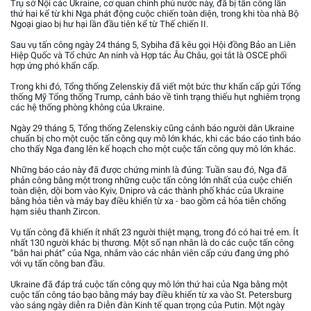
Trụ sở Nội các Ukraine, cơ quan chính phủ nước này, đã bị tấn công lần
thứ hai kể từ khi Nga phát động cuộc chiến toàn diện, trong khi tòa nhà Bộ
Ngoại giao bị hư hại lần đầu tiên kể từ Thế chiến II.
Sau vụ tấn công ngày 24 tháng 5, Sybiha đã kêu gọi Hội đồng Bảo an Liên
Hiệp Quốc và Tổ chức An ninh và Hợp tác Âu Châu, gọi tắt là OSCE phối
hợp ứng phó khẩn cấp.
Trong khi đó, Tổng thống Zelenskiy đã viết một bức thư khẩn cấp gửi Tổng
thống Mỹ Tổng thống Trump, cảnh báo về tình trạng thiếu hụt nghiêm trọng
các hệ thống phòng không của Ukraine.
Ngày 29 tháng 5, Tổng thống Zelenskiy cũng cảnh báo người dân Ukraine
chuẩn bị cho một cuộc tấn công quy mô lớn khác, khi các báo cáo tình báo
cho thấy Nga đang lên kế hoạch cho một cuộc tấn công quy mô lớn khác.
Những báo cáo này đã được chứng minh là đúng: Tuần sau đó, Nga đã
phản công bằng một trong những cuộc tấn công lớn nhất của cuộc chiến
toàn diện, dội bom vào Kyiv, Dnipro và các thành phố khác của Ukraine
bằng hỏa tiễn và máy bay điều khiển từ xa - bao gồm cả hỏa tiễn chống
hạm siêu thanh Zircon.
Vụ tấn công đã khiến ít nhất 23 người thiệt mạng, trong đó có hai trẻ em. Ít
nhất 130 người khác bị thương. Một số nạn nhân là do các cuộc tấn công
“bắn hai phát” của Nga, nhắm vào các nhân viên cấp cứu đang ứng phó
với vụ tấn công ban đầu.
Ukraine đã đáp trả cuộc tấn công quy mô lớn thứ hai của Nga bằng một
cuộc tấn công táo bạo bằng máy bay điều khiển từ xa vào St. Petersburg
vào sáng ngày diễn ra Diễn đàn Kinh tế quan trọng của Putin. Một ngày