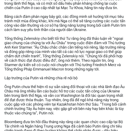
trong lãnh thổ Nga, và có một số dấu hiệu phản kháng chống lại cuộc
chiến của Putin ở cao cấp nhất tại Mạc Tư Khoa, hãng tin này đưa tin.
Bằng cách đàm phán ngay bây giờ, các đồng minh sẽ hướng tới mục tiêu
tránh một mùa đông khác, khi mà Nga có thể sẽ tăng cường các cuộc tấn
công vào dân thường và cơ sở hạ tầng năng lượng trong bối cảnh Putin tìm
cách làm suy yếu tinh thần của người dân Ukraine.
Tổng thống Zelenskiy cho biết tối thứ Tư rằng ông đã thảo luận về “ngoại
giao chung của chúng ta với Âu Châu” trong cuộc điện đàm với Thủ tướng
Anh Keir Starmer. “Âu Châu chắc chắn cần tiếng nói riêng, lập trường riêng
và đóng góp riêng của mình vào tất cả các nỗ lực ngoại giao có thể giúp
chấm dứt chiến tranh”, Tổng thống Zelenskiy nói. “Chúng tôi đã phối hợp
về cách thức đạt được điều đó”, ông nói thêm. Theo nguồn tin, ông
Starmer dự kiến sẽ có cuộc nói chuyện với Thủ tướng Friedrich Merz và
Tổng thống Pháp Emmanuel Macron trong những ngày tới.
Lập trường của Putin và những chia rẽ nội bộ
Ông Putin chưa thể hiện rõ sự sẵn sàng đối thoại với các nhà lãnh đạo Âu
Châu mà ông nhiều lần cáo buộc hỗ trợ các cuộc tấn công của Ukraine
bên trong lãnh thổ Nga, và vẫn coi Washington là đối tác quan trọng nhất
để đạt được thỏa thuận. Tuy nhiên, ông đã để ngỏ khả năng này trong
cuộc gặp với các phóng viên tại Kazakhstan hôm thứ Sáu. “Trong bối cảnh
chính trường Tây Âu hiện nay, việc gặp gỡ với bên này hay bên khác là tùy
thuộc vào chúng ta”, Putin nói.
Bloomberg đưa tin hồi đầu tháng này rằng các quan chức cao cấp tại Bộ
Tài chính và Ngân hàng Trung ương Nga đã cảnh báo Putin rằng chi tiêu
chiến tranh đang đi theo hướng không thể chấp nhận được - dấu hiệu