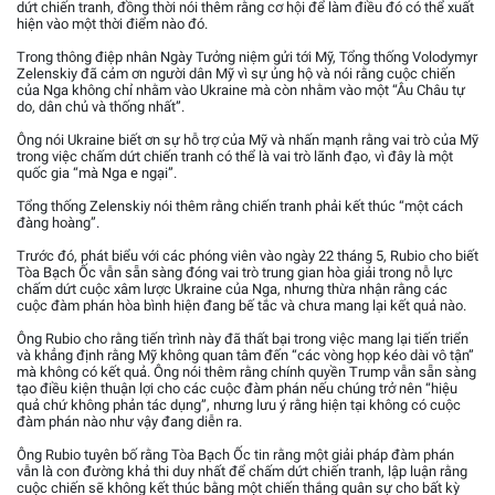
dứt chiến tranh, đồng thời nói thêm rằng cơ hội để làm điều đó có thể xuất
hiện vào một thời điểm nào đó.
Trong thông điệp nhân Ngày Tưởng niệm gửi tới Mỹ, Tổng thống Volodymyr
Zelenskiy đã cảm ơn người dân Mỹ vì sự ủng hộ và nói rằng cuộc chiến
của Nga không chỉ nhằm vào Ukraine mà còn nhằm vào một “Âu Châu tự
do, dân chủ và thống nhất”.
Ông nói Ukraine biết ơn sự hỗ trợ của Mỹ và nhấn mạnh rằng vai trò của Mỹ
trong việc chấm dứt chiến tranh có thể là vai trò lãnh đạo, vì đây là một
quốc gia “mà Nga e ngại”.
Tổng thống Zelenskiy nói thêm rằng chiến tranh phải kết thúc “một cách
đàng hoàng”.
Trước đó, phát biểu với các phóng viên vào ngày 22 tháng 5, Rubio cho biết
Tòa Bạch Ốc vẫn sẵn sàng đóng vai trò trung gian hòa giải trong nỗ lực
chấm dứt cuộc xâm lược Ukraine của Nga, nhưng thừa nhận rằng các
cuộc đàm phán hòa bình hiện đang bế tắc và chưa mang lại kết quả nào.
Ông Rubio cho rằng tiến trình này đã thất bại trong việc mang lại tiến triển
và khẳng định rằng Mỹ không quan tâm đến “các vòng họp kéo dài vô tận”
mà không có kết quả. Ông nói thêm rằng chính quyền Trump vẫn sẵn sàng
tạo điều kiện thuận lợi cho các cuộc đàm phán nếu chúng trở nên “hiệu
quả chứ không phản tác dụng”, nhưng lưu ý rằng hiện tại không có cuộc
đàm phán nào như vậy đang diễn ra.
Ông Rubio tuyên bố rằng Tòa Bạch Ốc tin rằng một giải pháp đàm phán
vẫn là con đường khả thi duy nhất để chấm dứt chiến tranh, lập luận rằng
cuộc chiến sẽ không kết thúc bằng một chiến thắng quân sự cho bất kỳ