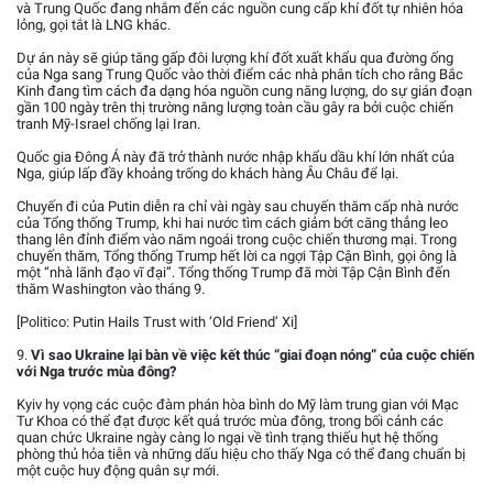
và Trung Quốc đang nhắm đến các nguồn cung cấp khí đốt tự nhiên hóa
lỏng, gọi tắt là LNG khác.
Dự án này sẽ giúp tăng gấp đôi lượng khí đốt xuất khẩu qua đường ống
của Nga sang Trung Quốc vào thời điểm các nhà phân tích cho rằng Bắc
Kinh đang tìm cách đa dạng hóa nguồn cung năng lượng, do sự gián đoạn
gần 100 ngày trên thị trường năng lượng toàn cầu gây ra bởi cuộc chiến
tranh Mỹ-Israel chống lại Iran.
Quốc gia Đông Á này đã trở thành nước nhập khẩu dầu khí lớn nhất của
Nga, giúp lấp đầy khoảng trống do khách hàng Âu Châu để lại.
Chuyến đi của Putin diễn ra chỉ vài ngày sau chuyến thăm cấp nhà nước
của Tổng thống Trump, khi hai nước tìm cách giảm bớt căng thẳng leo
thang lên đỉnh điểm vào năm ngoái trong cuộc chiến thương mại. Trong
chuyến thăm, Tổng thống Trump hết lời ca ngợi Tập Cận Bình, gọi ông là
một “nhà lãnh đạo vĩ đại”. Tổng thống Trump đã mời Tập Cận Bình đến
thăm Washington vào tháng 9.
[Politico: Putin Hails Trust with ‘Old Friend’ Xi]
9.
Vì sao Ukraine lại bàn về việc kết thúc “giai đoạn nóng” của cuộc chiến
với Nga trước mùa đông?
Kyiv hy vọng các cuộc đàm phán hòa bình do Mỹ làm trung gian với Mạc
Tư Khoa có thể đạt được kết quả trước mùa đông, trong bối cảnh các
quan chức Ukraine ngày càng lo ngại về tình trạng thiếu hụt hệ thống
phòng thủ hỏa tiễn và những dấu hiệu cho thấy Nga có thể đang chuẩn bị
một cuộc huy động quân sự mới.