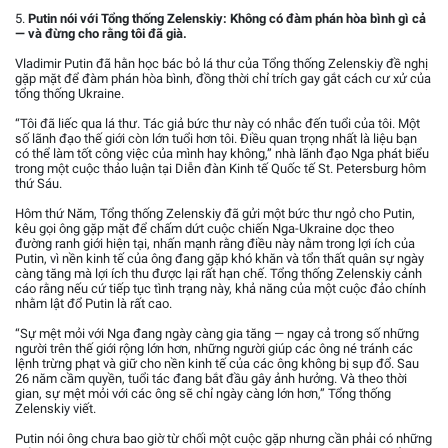
5.
Putin nói với Tổng thống Zelenskiy: Không có đàm phán hòa bình gì cả
— và đừng cho rằng tôi đã già.
Vladimir Putin đã hằn học bác bỏ lá thư của Tổng thống Zelenskiy đề nghị
gặp mặt để đàm phán hòa bình, đồng thời chỉ trích gay gắt cách cư xử của
tổng thống Ukraine.
“Tôi đã liếc qua lá thư. Tác giả bức thư này có nhắc đến tuổi của tôi. Một
số lãnh đạo thế giới còn lớn tuổi hơn tôi. Điều quan trọng nhất là liệu bạn
có thể làm tốt công việc của mình hay không,” nhà lãnh đạo Nga phát biểu
trong một cuộc thảo luận tại Diễn đàn Kinh tế Quốc tế St. Petersburg hôm
thứ Sáu.
Hôm thứ Năm, Tổng thống Zelenskiy đã gửi một bức thư ngỏ cho Putin,
kêu gọi ông gặp mặt để chấm dứt cuộc chiến Nga-Ukraine dọc theo
đường ranh giới hiện tại, nhấn mạnh rằng điều này nằm trong lợi ích của
Putin, vì nền kinh tế của ông đang gặp khó khăn và tổn thất quân sự ngày
càng tăng mà lợi ích thu được lại rất hạn chế. Tổng thống Zelenskiy cảnh
cáo rằng nếu cứ tiếp tục tình trạng này, khả năng của một cuộc đảo chính
nhằm lật đổ Putin là rất cao.
“Sự mệt mỏi với Nga đang ngày càng gia tăng — ngay cả trong số những
người trên thế giới rộng lớn hơn, những người giúp các ông né tránh các
lệnh trừng phạt và giữ cho nền kinh tế của các ông không bị sụp đổ. Sau
26 năm cầm quyền, tuổi tác đang bắt đầu gây ảnh hưởng. Và theo thời
gian, sự mệt mỏi với các ông sẽ chỉ ngày càng lớn hơn,” Tổng thống
Zelenskiy viết.
Putin nói ông chưa bao giờ từ chối một cuộc gặp nhưng cần phải có những