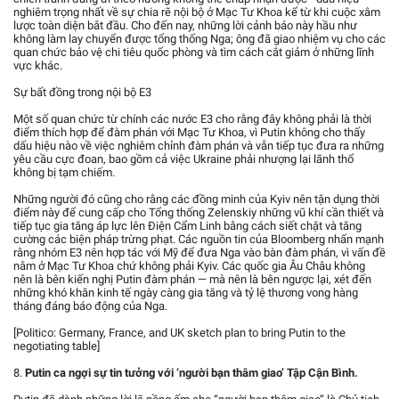
nghiêm trọng nhất về sự chia rẽ nội bộ ở Mạc Tư Khoa kể từ khi cuộc xâm
lược toàn diện bắt đầu. Cho đến nay, những lời cảnh báo này hầu như
không làm lay chuyển được tổng thống Nga; ông đã giao nhiệm vụ cho các
quan chức bảo vệ chi tiêu quốc phòng và tìm cách cắt giảm ở những lĩnh
vực khác.
Sự bất đồng trong nội bộ E3
Một số quan chức từ chính các nước E3 cho rằng đây không phải là thời
điểm thích hợp để đàm phán với Mạc Tư Khoa, vì Putin không cho thấy
dấu hiệu nào về việc nghiêm chỉnh đàm phán và vẫn tiếp tục đưa ra những
yêu cầu cực đoan, bao gồm cả việc Ukraine phải nhượng lại lãnh thổ
không bị tạm chiếm.
Những người đó cũng cho rằng các đồng minh của Kyiv nên tận dụng thời
điểm này để cung cấp cho Tổng thống Zelenskiy những vũ khí cần thiết và
tiếp tục gia tăng áp lực lên Điện Cẩm Linh bằng cách siết chặt và tăng
cường các biện pháp trừng phạt. Các nguồn tin của Bloomberg nhấn mạnh
rằng nhóm E3 nên hợp tác với Mỹ để đưa Nga vào bàn đàm phán, vì vấn đề
nằm ở Mạc Tư Khoa chứ không phải Kyiv. Các quốc gia Âu Châu không
nên là bên kiến nghị Putin đàm phán — mà nên là bên ngược lại, xét đến
những khó khăn kinh tế ngày càng gia tăng và tỷ lệ thương vong hàng
tháng đáng báo động của Nga.
[Politico: Germany, France, and UK sketch plan to bring Putin to the
negotiating table]
8.
Putin ca ngợi sự tin tưởng với ‘người bạn thâm giao’ Tập Cận Bình.