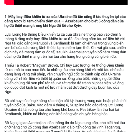
1.
Máy bay điều khiển từ xa của Ukraine đã tấn công 5 tàu thuyền tại các
cảng Azov bị tạm chiếm đêm qua — Azerbaijan cho biết 5 công dân của
họ đã thiệt mạng trong khi Nga đổ lỗi cho Kyiv.
Lực lượng Hệ thống Điều khiển từ xa của Ukraine thông báo vào đêm 5
tháng 6 rằng máy bay điều khiển từ xa đã tấn công năm tàu có liên hệ với
Nga tại các cảng Mariupol và Berdiansk bị tạm chiếm và trong vùng biển
ven bờ của các vùng lãnh thổ bị tạm chiếm tạm thời. Chỉ vài giờ sau, chiến
dịch này đã mang tầm quốc tế, sau khi Azerbaijan tuyên bố năm công dân
của họ đã thiệt mạng trên hai tàu chở hàng trong cùng vùng biển đó.
Thiếu Tá Robert “Magyar” Brovdi, Chỉ huy Lực lượng Hệ thống Điều khiển
từ xa, mô tả các mục tiêu là những tàu chở hàng khô và một tàu chở dầu
đang lảng vảng trái phép, vận chuyển ngũ cốc bị đánh cắp của Ukraine
cùng với nhiên liệu và thiết bị quân sự. Ông cho biết, những người điều
khiển chúng đã sơn phủ tên tàu và tắt radar để tránh bị phát hiện, và ông
coi cuộc đột kích là một nỗ lực nhằm cắt đứt đường dây buôn lậu của
Nga.
Bộ chỉ huy của ông không xác nhận bất kỳ thương vong nào hoặc phản hồi
tuyên bố của Baku. Vào đêm 4 tháng 6, Suspilne báo cáo rằng lực lượng
Ukraine đã tấn công tàu chở hàng khô Leonid Pestrikov lần thứ hai tại
Berdiansk, khiến nó không còn khả năng vận chuyển hàng hóa.
Bộ Ngoại giao Azerbaijan, dẫn thông tin do Nga cung cấp, cho biết hai tàu
chở hàng chở 25 công dân Azerbaijan đã bị tấn công tại vịnh Taganrog,
khiến 5 người thiệt mạng và 3 người bị thương. Họ nêu tên hai tàu là Natra