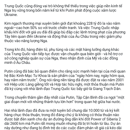
Trung Quốc cũng đóng vai trò không thể thiếu trong việc giúp nền kinh tế
Nga trụ vững trong bốn năm kể từ khi Putin phát động cuộc xâm lược
Ukraine.
Kim ngạch thương mại xuyên biên giới đạt khoảng 228 tỷ đô la vào năm
ngoái—cao hơn 50% so với trước chiến tranh. Và việc Trung Quốc nhập
khẩu khí đốt với giá ưu đãi đã giúp bù đắp các lệnh trừng phạt của phương
Tây liên quan đến Ukraine và động thái của Âu Châu trong việc giảm phụ
thuộc vào năng lượng Nga.
Trong khi đó, hàng điện tử, phụ tùng và các mặt hàng lưỡng dụng khác
của Trung Quốc vẫn tiếp tục được vận chuyển qua biên giới - và hỗ trợ cơ
sở công nghiệp quân sự của Nga, theo nhận định của Mỹ và các đồng
minh ở Âu Châu.
Putin cũng đã bác bỏ quan điểm cho rằng sức mạnh hiện tại của mối quan
hệ Bắc Kinh-Mạc Tư Khoa là sản phẩm của “ngày hôm nay, ngày hôm qua,
hay năm năm trước”. Ông nói rằng nền tảng đã được đặt ra vào năm 2001
với Hiệp ước Láng giềng tốt và Hợp tác hữu nghị, một thỏa thuận mà Putin
đã ký cùng với nhà lãnh đạo Trung Quốc lúc bấy giờ là Giang Trạch Dân.
Trong chuyến thăm gần đây nhất của Putin, Tập Cận Bình đã ca ngợi “một
giai đoạn mới với những thành tựu lớn hơn” trong quan hệ giữa hai nước.
Hai nhà lãnh đạo đã đưa ra một tuyên bố chung dài 10.000 từ và ký kết
hàng chục thỏa thuận, trong đó đáng chú ý là không có thỏa thuận nào
được bật đèn xanh cho dự án đường ống dẫn khí đốt Power of Siberia 2
dài 2600 km mà Putin rất mong muốn nhưng đã bị trì hoãn từ lâu. Dự án
này dường như đang bị đình trệ do các cuộc đàm phán về giá cả kéo dài