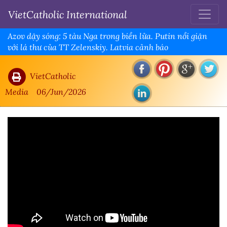
VietCatholic International
Azov dậy sóng: 5 tàu Nga trong biển lửa. Putin nổi giận
với lá thư của TT Zelenskiy. Latvia cảnh báo
VietCatholic
Media
06/Jun/2026