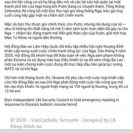
sau khi tấn công cơ sở hạ tầng dầu mỏ và các tài sản hải quân tại một
thành phố lớn của Nga trong khi Putin đang có chuyến thăm, Tổng thống
Zelenskiy đã công bố một bức thư ngỏ gửi tổng thống Nga, kêu gọi ông
cuối cùng hãy gặp mặt và chấm dứt chiến tranh.
Mặc dù bức thư được gửi chính thức cho Putin, nhưng nội dung của nó —
nêu rõ những tổn thất nặng nề mà 5 năm xâm lược toàn diện đã gây ra cho
Nga — nhằm tác động mạnh mẽ đến giới thân cận của Putin, giới tinh hoa
Mạc Tư Khoa và người dân thường.
Hội đồng Bảo an Liên Hiệp Quốc đã triệu tập nhiều hội nghị thượng đỉnh
khẩn cấp trong suốt cuộc chiến tranh tổng lực của Nga. Vào tháng 9 năm
2025, Hội đồng đã nhóm họp để thảo luận về việc Nga xâm phạm không
phận Estonia và sử dụng máy bay điều khiển từ xa để xâm nhập Ba Lan -
một sự kiện chứng kiến cuộc đụng độ trực tiếp đầu tiên giữa lực lượng
NATO và vũ khí Nga.
Chỉ hơn một tháng trước đó, Ukraine đã yêu cầu một cuộc họp khẩn cấp
của Hội đồng Bảo an sau khi Nga phát động một cuộc tấn công quy mô
lớn vào Kyiv khiến 16 người thiệt mạng và 159 người bị thương, trong đó có
12 trẻ em.
[Kyiv Independent: UN Security Council to hold emergency meeting in
response to Russia's ballistic missile terror]
© 2020 - VietCatholic Network - Designed by J.B.
Đặng Minh An