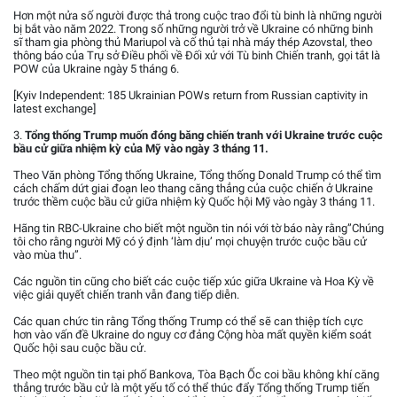
Hơn một nửa số người được thả trong cuộc trao đổi tù binh là những người
bị bắt vào năm 2022. Trong số những người trở về Ukraine có những binh
sĩ tham gia phòng thủ Mariupol và cố thủ tại nhà máy thép Azovstal, theo
thông báo của Trụ sở Điều phối về Đối xử với Tù binh Chiến tranh, gọi tắt là
POW của Ukraine ngày 5 tháng 6.
[Kyiv Independent: 185 Ukrainian POWs return from Russian captivity in
latest exchange]
3.
Tổng thống Trump muốn đóng băng chiến tranh với Ukraine trước cuộc
bầu cử giữa nhiệm kỳ của Mỹ vào ngày 3 tháng 11.
Theo Văn phòng Tổng thống Ukraine, Tổng thống Donald Trump có thể tìm
cách chấm dứt giai đoạn leo thang căng thẳng của cuộc chiến ở Ukraine
trước thềm cuộc bầu cử giữa nhiệm kỳ Quốc hội Mỹ vào ngày 3 tháng 11.
Hãng tin RBC-Ukraine cho biết một nguồn tin nói với tờ báo này rằng”Chúng
tôi cho rằng người Mỹ có ý định ‘làm dịu’ mọi chuyện trước cuộc bầu cử
vào mùa thu”.
Các nguồn tin cũng cho biết các cuộc tiếp xúc giữa Ukraine và Hoa Kỳ về
việc giải quyết chiến tranh vẫn đang tiếp diễn.
Các quan chức tin rằng Tổng thống Trump có thể sẽ can thiệp tích cực
hơn vào vấn đề Ukraine do nguy cơ đảng Cộng hòa mất quyền kiểm soát
Quốc hội sau cuộc bầu cử.
Theo một nguồn tin tại phố Bankova, Tòa Bạch Ốc coi bầu không khí căng
thẳng trước bầu cử là một yếu tố có thể thúc đẩy Tổng thống Trump tiến