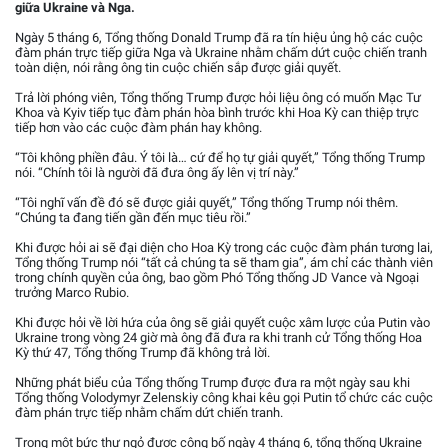
giữa Ukraine và Nga.
Ngày 5 tháng 6, Tổng thống Donald Trump đã ra tín hiệu ủng hộ các cuộc
đàm phán trực tiếp giữa Nga và Ukraine nhằm chấm dứt cuộc chiến tranh
toàn diện, nói rằng ông tin cuộc chiến sắp được giải quyết.
Trả lời phóng viên, Tổng thống Trump được hỏi liệu ông có muốn Mạc Tư
Khoa và Kyiv tiếp tục đàm phán hòa bình trước khi Hoa Kỳ can thiệp trực
tiếp hơn vào các cuộc đàm phán hay không.
“Tôi không phiền đâu. Ý tôi là… cứ để họ tự giải quyết,” Tổng thống Trump
nói. “Chính tôi là người đã đưa ông ấy lên vị trí này.”
“Tôi nghĩ vấn đề đó sẽ được giải quyết,” Tổng thống Trump nói thêm.
“Chúng ta đang tiến gần đến mục tiêu rồi.”
Khi được hỏi ai sẽ đại diện cho Hoa Kỳ trong các cuộc đàm phán tương lai,
Tổng thống Trump nói “tất cả chúng ta sẽ tham gia”, ám chỉ các thành viên
trong chính quyền của ông, bao gồm Phó Tổng thống JD Vance và Ngoại
trưởng Marco Rubio.
Khi được hỏi về lời hứa của ông sẽ giải quyết cuộc xâm lược của Putin vào
Ukraine trong vòng 24 giờ mà ông đã đưa ra khi tranh cử Tổng thống Hoa
Kỳ thứ 47, Tổng thống Trump đã không trả lời.
Những phát biểu của Tổng thống Trump được đưa ra một ngày sau khi
Tổng thống Volodymyr Zelenskiy công khai kêu gọi Putin tổ chức các cuộc
đàm phán trực tiếp nhằm chấm dứt chiến tranh.
Trong một bức thư ngỏ được công bố ngày 4 tháng 6, tổng thống Ukraine