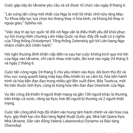
Cuộc gặp này do Ukraine yêu cầu và sẽ được tổ chức vào ngày 8 tháng 6.
“Làn sóng tấn công mới nhất của Nga là một lời nhắc nhở nữa rằng Mạc
Tư Khoa tiếp tục lựa chọn leo thang thay vì hòa bình, và khủng bố thay vì
ngoại giao,” Sybiha nói.
“Việc duy trì áp lực quốc tế đối với Nga vẫn là điều thiết yếu để khôi phục
sự tôn trọng Hiến chương Liên Hiệp Quốc và thúc đẩy đề xuất có ý nghĩa
của Tổng thống (Volodymyr) Tổng thống Zelenskiy gửi tới Liên bang Nga
nhằm chấm dứt chiến tranh.”
Hội nghị thượng đỉnh khẩn cấp diễn ra sau hai cuộc không kích quy mô lớn
của Nga vào Ukraine, chỉ cách nhau một tuần, lần lượt vào ngày 24 tháng 5
và ngày 2 tháng 6.
Cuộc tấn công ngày 24 tháng 5 chủ yếu nhắm vào Kyiv, dội bom thủ đô và
khu vực xung quanh bằng máy bay điều khiển từ xa cảm tử, hỏa tiễn hành
trình và hỏa tiễn đạn đạo trong nhiều giờ liền suốt đêm. Bila Tserkva, một
thị trấn thuộc tỉnh Kyiv, cũng bị trúng hỏa tiễn đạn đạo Oreshnik của Nga.
Vụ tấn công đã khiến 4 người thiệt mạng và gần 100 người khác bị thương
trên khắp cả nước, riêng tại Kyiv, hơn 80 người bị thương và 2 người thiệt
mạng.
Cuộc tấn công phối hợp đã nhắm vào trung tâm hành chính và văn hóa của
Kyiv, gây thiệt hại cho Bảo tàng Nghệ thuật Quốc gia, Nhà hát Opera Kyiv,
Nhà Ukraine, Sân vận động Valeriy Lobanovskyi Dynamo và Bảo tàng
Chernobyl.