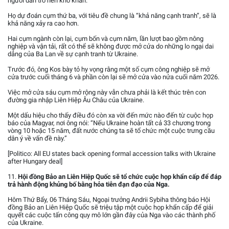
người dân trở nên khó khăn.
Họ dự đoán cụm thứ ba, với tiêu đề chung là “khả năng cạnh tranh”, sẽ là
khả năng xảy ra cao hơn.
Hai cụm ngành còn lại, cụm bốn và cụm năm, lần lượt bao gồm nông
nghiệp và vận tải, rất có thể sẽ không được mở cửa do những lo ngại dai
dẳng của Ba Lan về sự cạnh tranh từ Ukraine.
Trước đó, ông Kos bày tỏ hy vọng rằng một số cụm công nghiệp sẽ mở
cửa trước cuối tháng 6 và phần còn lại sẽ mở cửa vào nửa cuối năm 2026.
Việc mở cửa sáu cụm mở rộng này vẫn chưa phải là kết thúc trên con
đường gia nhập Liên Hiệp Âu Châu của Ukraine.
Một dấu hiệu cho thấy điều đó còn xa vời đến mức nào đến từ cuộc họp
báo của Magyar, nơi ông nói: “Nếu Ukraine hoàn tất cả 33 chương trong
vòng 10 hoặc 15 năm, đất nước chúng ta sẽ tổ chức một cuộc trưng cầu
dân ý về vấn đề này.”
[Politico: All EU states back opening formal accession talks with Ukraine
after Hungary deal]
11.
Hội đồng Bảo an Liên Hiệp Quốc sẽ tổ chức cuộc họp khẩn cấp để đáp
trả hành động khủng bố bằng hỏa tiễn đạn đạo của Nga.
Hôm Thứ Bẩy, 06 Tháng Sáu, Ngoại trưởng Andrii Sybiha thông báo Hội
đồng Bảo an Liên Hiệp Quốc sẽ triệu tập một cuộc họp khẩn cấp để giải
quyết các cuộc tấn công quy mô lớn gần đây của Nga vào các thành phố
của Ukraine.