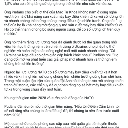
1,5% cho cơ sở hạ tầng sử dụng trong thời chiến như cầu và hỏa xa.
Ông Pudāns cho biết lợi thế của Mạc Tư Khoa không nằm ở công nghệ
vượt trội mà ở khả năng sản xuất máy bay điều khiển từ xa với số lượng lớn
và nhanh chóng thích ứng chúng trong điều kiện chiến tranh. Ông nói: “Lợi
thế của họ là khả năng mở rộng quy mô sản xuất máy bay điều khiển từ xa.
Họ có thể nhanh chóng bổ sung nguồn cung, để có số lượng lớn trên quy
mô lớn.”
Ông nói thêm rằng lực lượng Nga đã giành được lợi thế quan trọng nhờ
việc liên tục thử nghiệm trên chiến trường ở Ukraine, cho phép họ thử
nghiệm và hoàn thiện các công nghệ mới một cách nhanh chóng. “Cả
Ukraine và Nga đều có cảm giác cấp bách khác nhau,” Pudāns nói. “Họ
đang đổi mới và phát triển các giải pháp mới nhanh hơn và thử nghiệm
chúng trên chiến trường.”
Ngược lại, lực lượng NATO có số lượng máy bay điều khiển từ xa ít hơn
nhiều và kinh nghiệm sử dụng chúng trên chiến trường cũng hạn chế hơn.
Trong một cuộc tập trận của quân đội Anh hồi tháng trước mô phỏng chiến
tranh ở Estonia, các chỉ huy đã dự đoán rằng họ sẽ hết máy bay điều khiển
từ xa trong vòng chưa đầy một tuần.
Khung thời gian năm 2028 và sườn phía đông của NATO
Pudāns đã nêu rõ mốc thời gian tiềm năng: “Nếu tôi ở Điện Cẩm Linh, tôi
sẽ nói rằng nếu chúng ta làm điều gì đó, thì chúng ta nên làm trước cuối
năm 2028.”
Một quan chức quốc phòng cao cấp của một quốc gia tiền tuyến thuộc
NATO đã giải thích lý do tại sao Nga có thể hành động trước thời hạn đó.