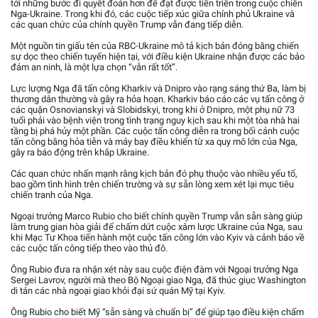
tới những bước đi quyết đoán hơn để đạt được tiến triển trong cuộc chiến
Nga-Ukraine. Trong khi đó, các cuộc tiếp xúc giữa chính phủ Ukraine và
các quan chức của chính quyền Trump vẫn đang tiếp diễn.
Một nguồn tin giấu tên của RBC-Ukraine mô tả kịch bản đóng băng chiến
sự dọc theo chiến tuyến hiện tại, với điều kiện Ukraine nhận được các bảo
đảm an ninh, là một lựa chọn “vẫn rất tốt”.
Lực lượng Nga đã tấn công Kharkiv và Dnipro vào rạng sáng thứ Ba, làm bị
thương dân thường và gây ra hỏa hoạn. Kharkiv báo cáo các vụ tấn công ở
các quận Osnovianskyi và Slobidskyi, trong khi ở Dnipro, một phụ nữ 73
tuổi phải vào bệnh viện trong tình trạng nguy kịch sau khi một tòa nhà hai
tầng bị phá hủy một phần. Các cuộc tấn công diễn ra trong bối cảnh cuộc
tấn công bằng hỏa tiễn và máy bay điều khiển từ xa quy mô lớn của Nga,
gây ra báo động trên khắp Ukraine.
Các quan chức nhấn mạnh rằng kịch bản đó phụ thuộc vào nhiều yếu tố,
bao gồm tình hình trên chiến trường và sự sẵn lòng xem xét lại mục tiêu
chiến tranh của Nga.
Ngoại trưởng Marco Rubio cho biết chính quyền Trump vẫn sẵn sàng giúp
làm trung gian hòa giải để chấm dứt cuộc xâm lược Ukraine của Nga, sau
khi Mạc Tư Khoa tiến hành một cuộc tấn công lớn vào Kyiv và cảnh báo về
các cuộc tấn công tiếp theo vào thủ đô.
Ông Rubio đưa ra nhận xét này sau cuộc điện đàm với Ngoại trưởng Nga
Sergei Lavrov, người mà theo Bộ Ngoại giao Nga, đã thúc giục Washington
di tản các nhà ngoại giao khỏi đại sứ quán Mỹ tại Kyiv.
Ông Rubio cho biết Mỹ “sẵn sàng và chuẩn bị” để giúp tạo điều kiện chấm