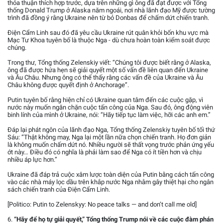
thỏa thuận thích hợp trước, dựa trên những gì ông đã đạt được với Tổng
thống Donald Trump ở Alaska năm ngoái, nơi nhà lãnh đạo Mỹ được tường
trình đã đồng ý rằng Ukraine nên từ bỏ Donbas để chấm dứt chiến tranh.
Điện Cẩm Linh sau đó đã yêu cầu Ukraine rút quân khỏi bốn khu vực mà
Mạc Tư Khoa tuyên bố là thuộc Nga - dù chưa hoàn toàn kiểm soát được
chúng.
Trong thư, Tổng thống Zelenskiy viết: “Chúng tôi được biết rằng ở Alaska,
ông đã được hứa hẹn sẽ giải quyết một số vấn đề liên quan đến Ukraine
và Âu Châu. Nhưng ông có thể thấy rằng các vấn đề của Ukraine và Âu
Châu không được quyết định ở Anchorage”.
Putin tuyên bố rằng hiện chỉ có Ukraine quan tâm đến các cuộc gặp, vì
nước này muốn ngăn chặn cuộc tấn công của Nga. Sau đó, ông động viên
binh lính của mình ở Ukraine, nói: “Hãy tiếp tục làm việc, hỡi các anh em.”
Đáp lại phát ngôn của lãnh đạo Nga, Tổng thống Zelenskiy tuyên bố tối thứ
Sáu: “Thật không may, Nga lại một lần nữa chọn chiến tranh. Họ đơn giản
là không muốn chấm dứt nó. Nhiều người sẽ thất vọng trước phản ứng yếu
ớt này… Điều đó có nghĩa là phải làm sao để Nga có ít tiền hơn và chịu
nhiều áp lực hơn.”
Ukraine đã đáp trả cuộc xâm lược toàn diện của Putin bằng cách tấn công
vào các nhà máy lọc dầu trên khắp nước Nga nhằm gây thiệt hại cho ngân
sách chiến tranh của Điện Cẩm Linh.
[Politico: Putin to Zelenskyy: No peace talks — and don’t call me old]
6.
“Hãy để họ tự giải quyết,” Tổng thống Trump nói về các cuộc đàm phán