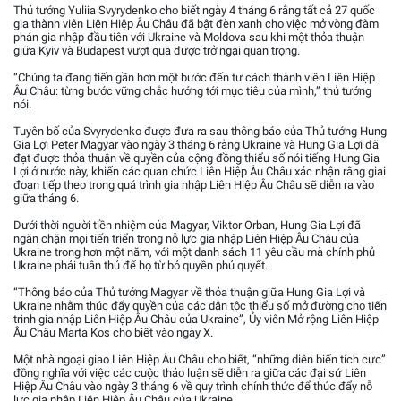
Thủ tướng Yuliia Svyrydenko cho biết ngày 4 tháng 6 rằng tất cả 27 quốc
gia thành viên Liên Hiệp Âu Châu đã bật đèn xanh cho việc mở vòng đàm
phán gia nhập đầu tiên với Ukraine và Moldova sau khi một thỏa thuận
giữa Kyiv và Budapest vượt qua được trở ngại quan trọng.
“Chúng ta đang tiến gần hơn một bước đến tư cách thành viên Liên Hiệp
Âu Châu: từng bước vững chắc hướng tới mục tiêu của mình,” thủ tướng
nói.
Tuyên bố của Svyrydenko được đưa ra sau thông báo của Thủ tướng Hung
Gia Lợi Peter Magyar vào ngày 3 tháng 6 rằng Ukraine và Hung Gia Lợi đã
đạt được thỏa thuận về quyền của cộng đồng thiểu số nói tiếng Hung Gia
Lợi ở nước này, khiến các quan chức Liên Hiệp Âu Châu xác nhận rằng giai
đoạn tiếp theo trong quá trình gia nhập Liên Hiệp Âu Châu sẽ diễn ra vào
giữa tháng 6.
Dưới thời người tiền nhiệm của Magyar, Viktor Orban, Hung Gia Lợi đã
ngăn chặn mọi tiến triển trong nỗ lực gia nhập Liên Hiệp Âu Châu của
Ukraine trong hơn một năm, với một danh sách 11 yêu cầu mà chính phủ
Ukraine phải tuân thủ để họ từ bỏ quyền phủ quyết.
“Thông báo của Thủ tướng Magyar về thỏa thuận giữa Hung Gia Lợi và
Ukraine nhằm thúc đẩy quyền của các dân tộc thiểu số mở đường cho tiến
trình gia nhập Liên Hiệp Âu Châu của Ukraine”, Ủy viên Mở rộng Liên Hiệp
Âu Châu Marta Kos cho biết vào ngày X.
Một nhà ngoại giao Liên Hiệp Âu Châu cho biết, “những diễn biến tích cực”
đồng nghĩa với việc các cuộc thảo luận sẽ diễn ra giữa các đại sứ Liên
Hiệp Âu Châu vào ngày 3 tháng 6 về quy trình chính thức để thúc đẩy nỗ
lực gia nhập Liên Hiệp Âu Châu của Ukraine.