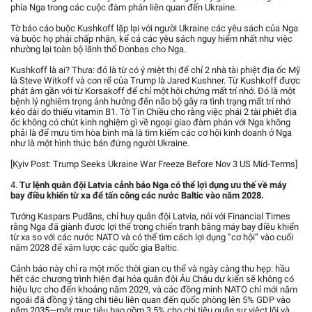
phía Nga trong các cuộc đàm phán liên quan đến Ukraine.
Tờ báo cáo buộc Kushkoff lặp lại với người Ukraine các yêu sách của Nga
và buộc họ phải chấp nhận, kể cả các yêu sách nguy hiểm nhất như việc
nhường lại toàn bộ lãnh thổ Donbas cho Nga.
Kushkoff là ai? Thưa: đó là từ có ý miệt thị để chỉ 2 nhà tài phiệt địa ốc Mỹ
là Steve Witkoff và con rể của Trump là Jared Kushner. Từ Kushkoff được
phát âm gần với từ Korsakoff để chỉ một hội chứng mất trí nhớ. Đó là một
bệnh lý nghiêm trọng ảnh hưởng đến não bộ gây ra tình trạng mất trí nhớ
kéo dài do thiếu vitamin B1. Tờ Tin Chiều cho rằng việc phái 2 tài phiệt địa
ốc không có chút kinh nghiệm gì về ngoại giao đàm phán với Nga không
phải là để mưu tìm hòa bình mà là tìm kiếm các cơ hội kinh doanh ở Nga
như là một hình thức bán đứng người Ukraine.
[Kyiv Post: Trump Seeks Ukraine War Freeze Before Nov 3 US Mid-Terms]
4.
Tư lệnh quân đội Latvia cảnh báo Nga có thể lợi dụng ưu thế về máy
bay điều khiển từ xa để tấn công các nước Baltic vào năm 2028.
Tướng Kaspars Pudāns, chỉ huy quân đội Latvia, nói với Financial Times
rằng Nga đã giành được lợi thế trong chiến tranh bằng máy bay điều khiển
từ xa so với các nước NATO và có thể tìm cách lợi dụng “cơ hội” vào cuối
năm 2028 để xâm lược các quốc gia Baltic.
Cảnh báo này chỉ ra một mốc thời gian cụ thể và ngày càng thu hẹp: hầu
hết các chương trình hiện đại hóa quân đội Âu Châu dự kiến sẽ không có
hiệu lực cho đến khoảng năm 2029, và các đồng minh NATO chỉ mới năm
ngoái đã đồng ý tăng chi tiêu liên quan đến quốc phòng lên 5% GDP vào
năm 2035—một mục tiêu bao gồm 3,5% cho chi tiêu quân sự việct lõi và