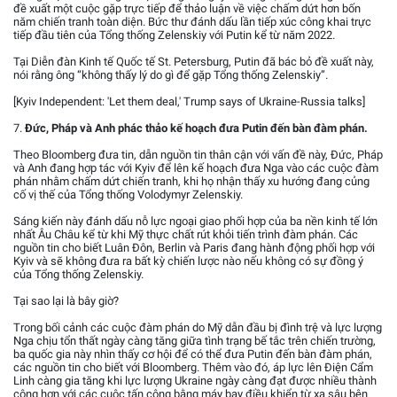
đề xuất một cuộc gặp trực tiếp để thảo luận về việc chấm dứt hơn bốn
năm chiến tranh toàn diện. Bức thư đánh dấu lần tiếp xúc công khai trực
tiếp đầu tiên của Tổng thống Zelenskiy với Putin kể từ năm 2022.
Tại Diễn đàn Kinh tế Quốc tế St. Petersburg, Putin đã bác bỏ đề xuất này,
nói rằng ông “không thấy lý do gì để gặp Tổng thống Zelenskiy”.
[Kyiv Independent: 'Let them deal,' Trump says of Ukraine-Russia talks]
7.
Đức, Pháp và Anh phác thảo kế hoạch đưa Putin đến bàn đàm phán.
Theo Bloomberg đưa tin, dẫn nguồn tin thân cận với vấn đề này, Đức, Pháp
và Anh đang hợp tác với Kyiv để lên kế hoạch đưa Nga vào các cuộc đàm
phán nhằm chấm dứt chiến tranh, khi họ nhận thấy xu hướng đang củng
cố vị thế của Tổng thống Volodymyr Zelenskiy.
Sáng kiến này đánh dấu nỗ lực ngoại giao phối hợp của ba nền kinh tế lớn
nhất Âu Châu kể từ khi Mỹ thực chất rút khỏi tiến trình đàm phán. Các
nguồn tin cho biết Luân Đôn, Berlin và Paris đang hành động phối hợp với
Kyiv và sẽ không đưa ra bất kỳ chiến lược nào nếu không có sự đồng ý
của Tổng thống Zelenskiy.
Tại sao lại là bây giờ?
Trong bối cảnh các cuộc đàm phán do Mỹ dẫn đầu bị đình trệ và lực lượng
Nga chịu tổn thất ngày càng tăng giữa tình trạng bế tắc trên chiến trường,
ba quốc gia này nhìn thấy cơ hội để có thể đưa Putin đến bàn đàm phán,
các nguồn tin cho biết với Bloomberg. Thêm vào đó, áp lực lên Điện Cẩm
Linh càng gia tăng khi lực lượng Ukraine ngày càng đạt được nhiều thành
công hơn với các cuộc tấn công bằng máy bay điều khiển từ xa sâu bên