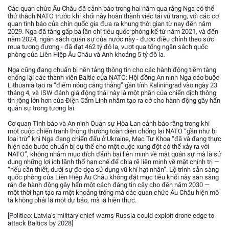
Các quan chức Âu Châu đã cảnh báo trong hai năm qua rằng Nga có thể
thử thách NATO trước khi khối này hoàn thành việc tái vũ trang, với các cơ
quan tình báo của chín quốc gia đưa ra khung thời gian từ nay đến năm
2029. Nga đã tăng gấp ba lần chi tiêu quốc phòng kể từ năm 2021, và đến
năm 2024, ngân sách quân sự của nước này - được điều chỉnh theo sức
mua tương đương - đã đạt 462 tỷ đô la, vượt qua tổng ngân sách quốc
phòng của Liên Hiệp Âu Châu và Anh khoảng 5 tỷ đô la.
Nga cũng đang chuẩn bị nền tảng thông tin cho các hành động tiềm tàng
chống lại các thành viên Baltic của NATO: Hội đồng An ninh Nga cáo buộc
Lithuania tạo ra “điểm nóng căng thẳng” gần tỉnh Kaliningrad vào ngày 23
tháng 4, và ISW đánh giá động thái này là một phần của chiến dịch thông
tin rộng lớn hơn của Điện Cẩm Linh nhằm tạo ra cớ cho hành động gây hấn
quân sự trong tương lai.
Cơ quan Tình báo và An ninh Quân sự Hòa Lan cảnh báo rằng trong khi
một cuộc chiến tranh thông thường toàn diện chống lại NATO “gần như bị
loại trừ” khi Nga đang chiến đấu ở Ukraine, Mạc Tư Khoa “đã và đang thực
hiện các bước chuẩn bị cụ thể cho một cuộc xung đột có thể xảy ra với
NATO”, không nhằm mục đích đánh bại liên minh về mặt quân sự mà là sử
dụng những lợi ích lãnh thổ hạn chế để chia rẽ liên minh về mặt chính trị —
“nếu cần thiết, dưới sự đe dọa sử dụng vũ khí hạt nhân”. Lộ trình sẵn sàng
quốc phòng của Liên Hiệp Âu Châu không đặt mục tiêu khối này sẵn sàng
răn đe hành động gây hấn một cách đáng tin cậy cho đến năm 2030 —
một thời hạn tạo ra một khoảng trống mà các quan chức Âu Châu hiện mô
tả không phải là một dự báo, mà là hiện thực.
[Politico: Latvia’s military chief warns Russia could exploit drone edge to
attack Baltics by 2028]