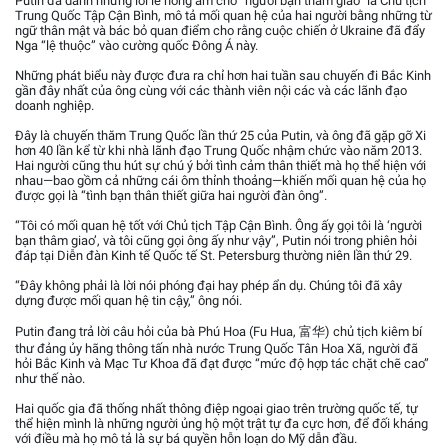
Putin đã dành những lời lẽ nồng ấm cho “người bạn thâm giao” là Chủ tịch
Trung Quốc Tập Cận Bình, mô tả mối quan hệ của hai người bằng những từ
ngữ thân mật và bác bỏ quan điểm cho rằng cuộc chiến ở Ukraine đã đẩy
Nga “lệ thuộc” vào cường quốc Đông Á này.
Những phát biểu này được đưa ra chỉ hơn hai tuần sau chuyến đi Bắc Kinh
gần đây nhất của ông cùng với các thành viên nội các và các lãnh đạo
doanh nghiệp.
Đây là chuyến thăm Trung Quốc lần thứ 25 của Putin, và ông đã gặp gỡ Xi
hơn 40 lần kể từ khi nhà lãnh đạo Trung Quốc nhậm chức vào năm 2013.
Hai người cũng thu hút sự chú ý bởi tình cảm thân thiết mà họ thể hiện với
nhau—bao gồm cả những cái ôm thỉnh thoảng—khiến mối quan hệ của họ
được gọi là “tình bạn thân thiết giữa hai người đàn ông”.
“Tôi có mối quan hệ tốt với Chủ tịch Tập Cận Bình. Ông ấy gọi tôi là ‘người
bạn thâm giao’, và tôi cũng gọi ông ấy như vậy”, Putin nói trong phiên hỏi
đáp tại Diễn đàn Kinh tế Quốc tế St. Petersburg thường niên lần thứ 29.
“Đây không phải là lời nói phóng đại hay phép ẩn dụ. Chúng tôi đã xây
dựng được mối quan hệ tin cậy,” ông nói.
Putin đang trả lời câu hỏi của bà Phú Hoa (Fu Hua, 富华) chủ tịch kiêm bí
thư đảng ủy hãng thông tấn nhà nước Trung Quốc Tân Hoa Xã, người đã
hỏi Bắc Kinh và Mạc Tư Khoa đã đạt được “mức độ hợp tác chặt chẽ cao”
như thế nào.
Hai quốc gia đã thống nhất thông điệp ngoại giao trên trường quốc tế, tự
thể hiện mình là những người ủng hộ một trật tự đa cực hơn, để đối kháng
với điều mà họ mô tả là sự bá quyền hỗn loạn do Mỹ dẫn đầu.