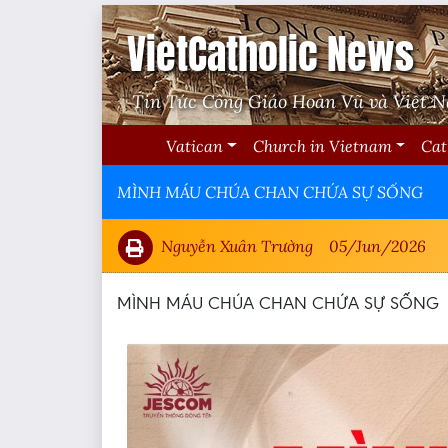
VietCatholic News
Tin Tức Công Giáo Hoàn Vũ và Việt 
Vatican
Church in Vietnam
Cat
MÌNH MÁU CHÚA CHAN CHỨA SỰ SỐNG
Nguyễn Xuân Trường
05/Jun/2026
MÌNH MÁU CHÚA CHAN CHỨA SỰ SỐNG