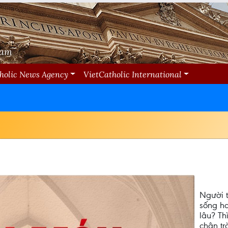
Nam
holic News Agency
VietCatholic International
Người t
sống ha
lâu? Th
chân tr