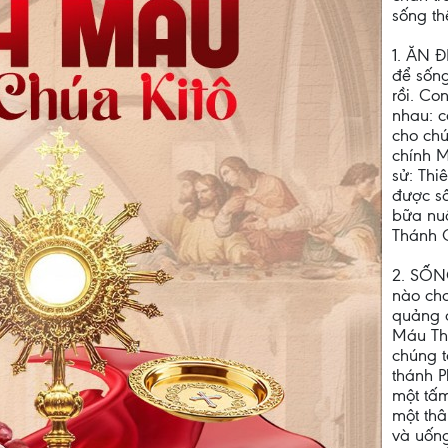
sống t
1. ĂN 
để sống
rồi. Co
nhau: c
cho chú
chính M
sử: Thi
được s
bữa nuô
Thánh C
2. SỐN
nào ch
quảng đ
Máu Th
chúng t
thánh P
một tấm
một thâ
và uống 