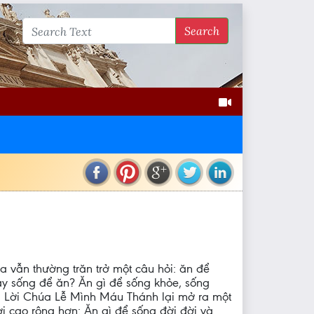
Search
a vẫn thường trăn trở một câu hỏi: ăn để
y sống để ăn? Ăn gì để sống khỏe, sống
ì Lời Chúa Lễ Mình Máu Thánh lại mở ra một
ời cao rộng hơn: Ăn gì để sống đời đời và