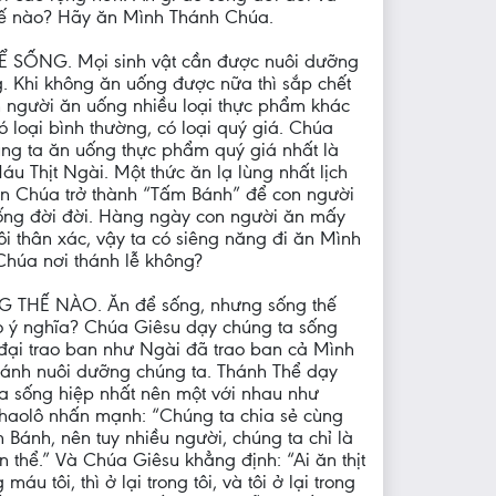
hế nào? Hãy ăn Mình Thánh Chúa.
ĐỂ SỐNG. Mọi sinh vật cần được nuôi dưỡng
. Khi không ăn uống được nữa thì sắp chết
n người ăn uống nhiều loại thực phẩm khác
ó loại bình thường, có loại quý giá. Chúa
ng ta ăn uống thực phẩm quý giá nhất là
áu Thịt Ngài. Một thức ăn lạ lùng nhất lịch
ên Chúa trở thành “Tấm Bánh” để con người
ống đời đời. Hàng ngày con người ăn mấy
i thân xác, vậy ta có siêng năng đi ăn Mình
húa nơi thánh lễ không?
G THẾ NÀO. Ăn để sống, nhưng sống thế
o ý nghĩa? Chúa Giêsu dạy chúng ta sống
ại trao ban như Ngài đã trao ban cả Mình
ánh nuôi dưỡng chúng ta. Thánh Thể dạy
a sống hiệp nhất nên một với nhau như
haolô nhấn mạnh: “Chúng ta chia sẻ cùng
 Bánh, nên tuy nhiều người, chúng ta chỉ là
n thể.” Và Chúa Giêsu khẳng định: “Ai ăn thịt
máu tôi, thì ở lại trong tôi, và tôi ở lại trong