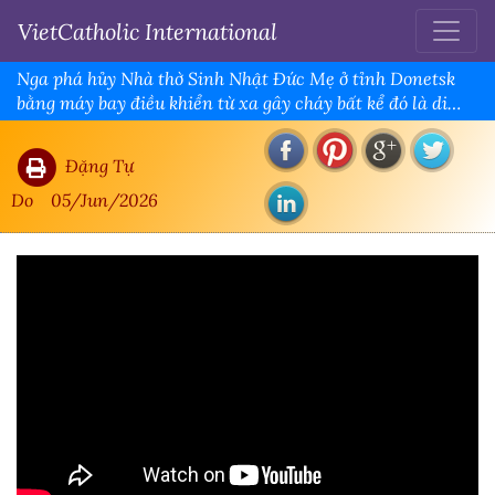
VietCatholic International
Nga phá hủy Nhà thờ Sinh Nhật Đức Mẹ ở tỉnh Donetsk
bằng máy bay điều khiển từ xa gây cháy bất kể đó là di
tích được bảo vệ theo Công ước Geneva.
Đặng Tự
Do
05/Jun/2026