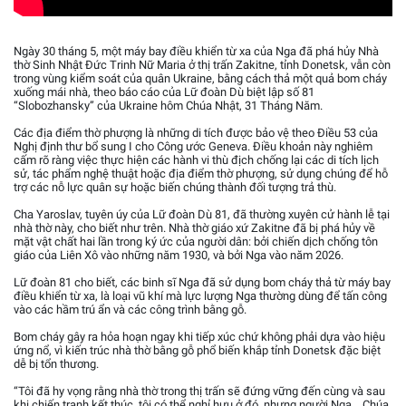
Ngày 30 tháng 5, một máy bay điều khiển từ xa của Nga đã phá hủy Nhà
thờ Sinh Nhật Đức Trinh Nữ Maria ở thị trấn Zakitne, tỉnh Donetsk, vẫn còn
trong vùng kiểm soát của quân Ukraine, bằng cách thả một quả bom cháy
xuống mái nhà, theo báo cáo của Lữ đoàn Dù biệt lập số 81
“Slobozhansky” của Ukraine hôm Chúa Nhật, 31 Tháng Năm.
Các địa điểm thờ phượng là những di tích được bảo vệ theo Điều 53 của
Nghị định thư bổ sung I cho Công ước Geneva. Điều khoản này nghiêm
cấm rõ ràng việc thực hiện các hành vi thù địch chống lại các di tích lịch
sử, tác phẩm nghệ thuật hoặc địa điểm thờ phượng, sử dụng chúng để hỗ
trợ các nỗ lực quân sự hoặc biến chúng thành đối tượng trả thù.
Cha Yaroslav, tuyên úy của Lữ đoàn Dù 81, đã thường xuyên cử hành lễ tại
nhà thờ này, cho biết như trên. Nhà thờ giáo xứ Zakitne đã bị phá hủy về
mặt vật chất hai lần trong ký ức của người dân: bởi chiến dịch chống tôn
giáo của Liên Xô vào những năm 1930, và bởi Nga vào năm 2026.
Lữ đoàn 81 cho biết, các binh sĩ Nga đã sử dụng bom cháy thả từ máy bay
điều khiển từ xa, là loại vũ khí mà lực lượng Nga thường dùng để tấn công
vào các hầm trú ẩn và các công trình bằng gỗ.
Bom cháy gây ra hỏa hoạn ngay khi tiếp xúc chứ không phải dựa vào hiệu
ứng nổ, vì kiến trúc nhà thờ bằng gỗ phổ biến khắp tỉnh Donetsk đặc biệt
dễ bị tổn thương.
“Tôi đã hy vọng rằng nhà thờ trong thị trấn sẽ đứng vững đến cùng và sau
khi chiến tranh kết thúc, tôi có thể nghỉ hưu ở đó, nhưng người Nga… Chúa