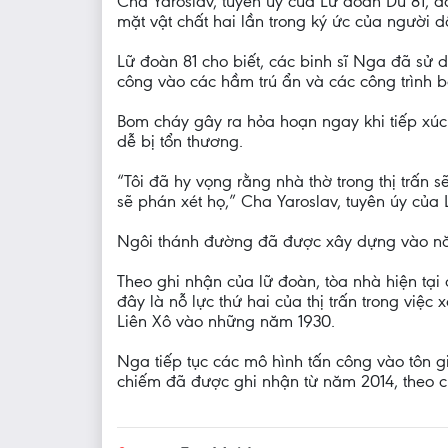
Cha Yaroslav, tuyên úy của Lữ đoàn Dù 81, đ
mặt vật chất hai lần trong ký ức của người
Lữ đoàn 81 cho biết, các binh sĩ Nga đã sử 
công vào các hầm trú ẩn và các công trình 
Bom cháy gây ra hỏa hoạn ngay khi tiếp xúc 
dễ bị tổn thương.
“Tôi đã hy vọng rằng nhà thờ trong thị trấn
sẽ phán xét họ,” Cha Yaroslav, tuyên úy của 
Ngôi thánh đường đã được xây dựng vào năm 
Theo ghi nhận của lữ đoàn, tòa nhà hiện tạ
đây là nỗ lực thứ hai của thị trấn trong việ
Liên Xô vào những năm 1930.
Nga tiếp tục các mô hình tấn công vào tôn g
chiếm đã được ghi nhận từ năm 2014, theo ch