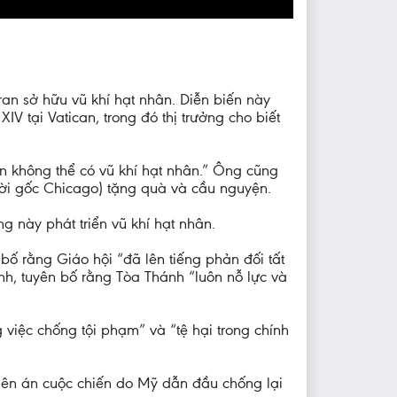
an sở hữu vũ khí hạt nhân. Diễn biến này
 tại Vatican, trong đó thị trưởng cho biết
an không thể có vũ khí hạt nhân.” Ông cũng
ời gốc Chicago) tặng quà và cầu nguyện.
 này phát triển vũ khí hạt nhân.
ố rằng Giáo hội “đã lên tiếng phản đối tất
nh, tuyên bố rằng Tòa Thánh “luôn nỗ lực và
 việc chống tội phạm” và “tệ hại trong chính
lên án cuộc chiến do Mỹ dẫn đầu chống lại