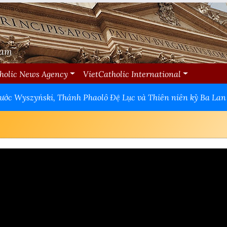
Nam
holic News Agency
VietCatholic International
ước Wyszyński, Thánh Phaolô Đệ Lục và Thiên niên kỷ Ba Lan