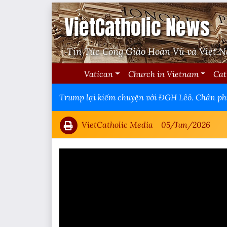
VietCatholic News
Tin Tức Công Giáo Hoàn Vũ và Việt 
Vatican
Church in Vietnam
Cat
Trump lại kiếm chuyện với ĐGH Lêô. Chân ph
VietCatholic Media
05/Jun/2026