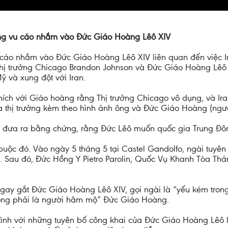
công vu cáo nhắm vào Đức Giáo Hoàng Lêô XIV
 cáo nhắm vào Đức Giáo Hoàng Lêô XIV liên quan đến việc Ir
ị trưởng Chicago Brandon Johnson và Đức Giáo Hoàng Lêô XIV
ỹ và xung đột với Iran.
thích với Giáo hoàng rằng Thị trưởng Chicago vô dụng, và Ir
a thị trưởng kèm theo hình ảnh ông và Đức Giáo Hoàng (ngư
 đưa ra bằng chứng, rằng Đức Lêô muốn quốc gia Trung Đông
c đó. Vào ngày 5 tháng 5 tại Castel Gandolfo, ngài tuyên b
”. Sau đó, Đức Hồng Y Pietro Parolin, Quốc Vụ Khanh Tòa Thá
 gay gắt Đức Giáo Hoàng Lêô XIV, gọi ngài là “yếu kém trong
không phải là người hâm mộ” Đức Giáo Hoàng.
tình với những tuyên bố công khai của Đức Giáo Hoàng Lêô 