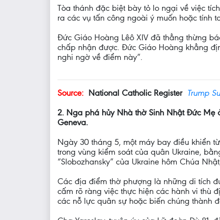
Tòa thánh đặc biệt bày tỏ lo ngại về việc tí
ra các vụ tấn công ngoài ý muốn hoặc tính t
Đức Giáo Hoàng Lêô XIV đã thẳng thừng bác 
chấp nhận được. Đức Giáo Hoàng khẳng định: 
nghi ngờ về điểm này”.
Source:
National Catholic Register
Trump Su
2. Nga phá hủy Nhà thờ Sinh Nhật Đức Mẹ ở 
Geneva.
Ngày 30 tháng 5, một máy bay điều khiển từ 
trong vùng kiểm soát của quân Ukraine, bằn
“Slobozhansky” của Ukraine hôm Chúa Nhật
Các địa điểm thờ phượng là những di tích 
cấm rõ ràng việc thực hiện các hành vi thù đ
các nỗ lực quân sự hoặc biến chúng thành đố