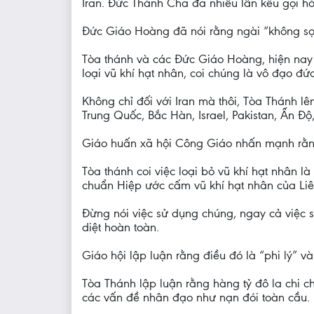
Iran. Đức Thánh Cha đã nhiều lần kêu gọi hò
Đức Giáo Hoàng đã nói rằng ngài “không sợ
Tòa thánh và các Đức Giáo Hoàng, hiện nay l
loại vũ khí hạt nhân, coi chúng là vô đạo đứ
Không chỉ đối với Iran mà thôi, Tòa Thánh lê
Trung Quốc, Bắc Hàn, Israel, Pakistan, Ấn Độ
Giáo huấn xã hội Công Giáo nhấn mạnh rằng
Tòa thánh coi việc loại bỏ vũ khí hạt nhân 
chuẩn Hiệp ước cấm vũ khí hạt nhân của Liê
Đừng nói việc sử dụng chúng, ngay cả việc s
diệt hoàn toàn.
Giáo hội lập luận rằng điều đó là “phi lý” v
Tòa Thánh lập luận rằng hàng tỷ đô la chi c
các vấn đề nhân đạo như nạn đói toàn cầu.