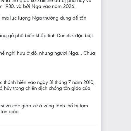
. Nhà thờ giáo xứ Zakitne đã bị phá hủy về
năm 1930, và bởi Nga vào năm 2026.
khí mà lực lượng Nga thường dùng để tấn
ằng gỗ phổ biến khắp tỉnh Donetsk đặc biệt
có thể nghỉ hưu ở đó, nhưng người Nga… Chúa
c thánh hiến vào ngày 31 tháng 7 năm 2010,
há hủy trong chiến dịch chống tôn giáo của
sĩ và các giáo xứ ở vùng lãnh thổ bị tạm
Tôn giáo.