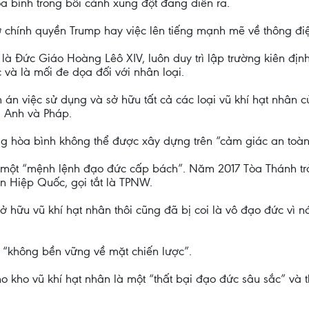
a bình trong bối cảnh xung đột đang diễn ra.
 chính quyền Trump hay việc lên tiếng mạnh mẽ về thông đi
à Đức Giáo Hoàng Lêô XIV, luôn duy trì lập trường kiên định
c và là mối đe dọa đối với nhân loại.
n án việc sử dụng và sở hữu tất cả các loại vũ khí hạt nhân 
, Anh và Pháp.
 hòa bình không thể được xây dựng trên “cảm giác an toàn 
là một “mệnh lệnh đạo đức cấp bách”. Năm 2017 Tòa Thánh trở
n Hiệp Quốc, gọi tắt là TPNW.
ở hữu vũ khí hạt nhân thôi cũng đã bị coi là vô đạo đức vì n
à “không bền vững về mặt chiến lược”.
ho kho vũ khí hạt nhân là một “thất bại đạo đức sâu sắc” và