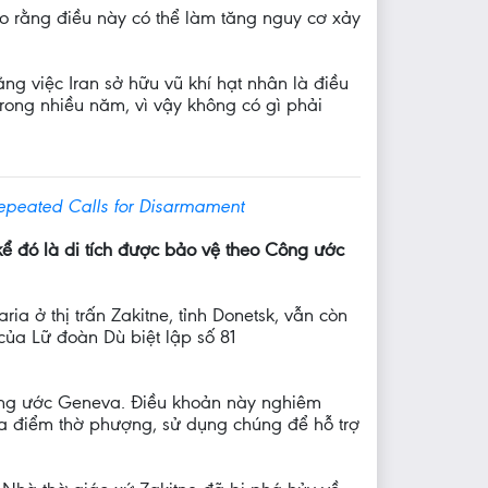
báo rằng điều này có thể làm tăng nguy cơ xảy
g việc Iran sở hữu vũ khí hạt nhân là điều
rong nhiều năm, vì vậy không có gì phải
epeated Calls for Disarmament
ể đó là di tích được bảo vệ theo Công ước
 ở thị trấn Zakitne, tỉnh Donetsk, vẫn còn
ủa Lữ đoàn Dù biệt lập số 81
Công ước Geneva. Điều khoản này nghiêm
 địa điểm thờ phượng, sử dụng chúng để hỗ trợ