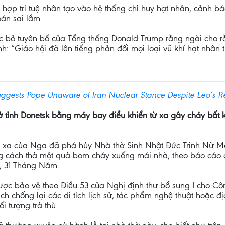
ch hợp trí tuệ nhân tạo vào hệ thống chỉ huy hạt nhân, cảnh 
oán sai lầm.
bỏ tuyên bố của Tổng thống Donald Trump rằng ngài cho rằn
“Giáo hội đã lên tiếng phản đối mọi loại vũ khí hạt nhân t
ggests Pope Unaware of Iran Nuclear Stance Despite Leo’s R
tỉnh Donetsk bằng máy bay điều khiển từ xa gây cháy bất k
xa của Nga đã phá hủy Nhà thờ Sinh Nhật Đức Trinh Nữ Maria
g cách thả một quả bom cháy xuống mái nhà, theo báo cáo c
, 31 Tháng Năm.
được bảo vệ theo Điều 53 của Nghị định thư bổ sung I cho 
ịch chống lại các di tích lịch sử, tác phẩm nghệ thuật hoặc
i tượng trả thù.