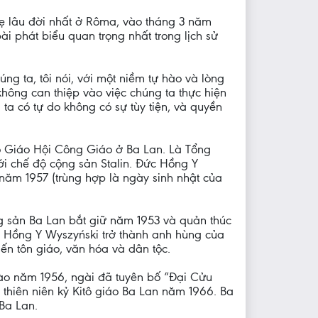
Mẹ lâu đời nhất ở Rôma, vào tháng 3 năm
i phát biểu quan trọng nhất trong lịch sử
 ta, tôi nói, với một niềm tự hào và lòng
không can thiệp vào việc chúng ta thực hiện
a có tự do không có sự tùy tiện, và quyền
o Giáo Hội Công Giáo ở Ba Lan. Là Tổng
i chế độ cộng sản Stalin. Đức Hồng Y
năm 1957 (trùng hợp là ngày sinh nhật của
ng sản Ba Lan bắt giữ năm 1953 và quản thúc
c Hồng Y Wyszyński trở thành anh hùng của
ến tôn giáo, văn hóa và dân tộc.
 vào năm 1956, ngài đã tuyên bố “Đại Cửu
 thiên niên kỷ Kitô giáo Ba Lan năm 1966. Ba
Ba Lan.