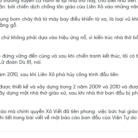
ã thường xuyên cử hành lễ tại nhà thờ này, cho biết như trên
 dân: bởi chiến dịch chống tôn giáo của Liên Xô vào những 
dụng bom cháy thả từ máy bay điều khiển từ xa, là loại vũ 
bằng gỗ.
chứ không phải dựa vào hiệu ứng nổ, vì kiến trúc nhà thờ b
 sẽ đứng vững đến cùng và sau khi chiến tranh kết thúc, tôi 
Lữ đoàn Dù 81, nói.
2010, sau khi Liên Xô phá hủy công trình đầu tiên.
i được thiết kế và xây dựng trong 2 năm 2009 và 2010 và đượ
c xây dựng một nhà thờ giáo xứ, sau khi nhà thờ ban đầu bị p
iáo mà chính quyền Xô Viết đã tiên phong: việc bức hại giáo 
i tiết trong bài viết về một báo cáo ban đầu của Viện Tự do 