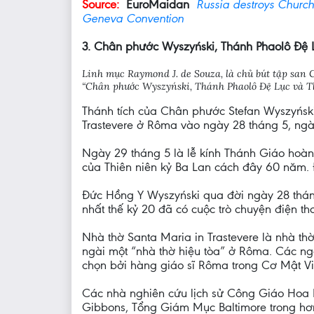
Source:
EuroMaidan
Russia destroys Church 
Geneva Convention
3. Chân phước Wyszyński, Thánh Phaolô Đệ L
Linh mục Raymond J. de Souza, là chủ bút tập san 
“Chân phước Wyszyński, Thánh Phaolô Đệ Lục và Th
Thánh tích của Chân phước Stefan Wyszyńsk
Trastevere ở Rôma vào ngày 28 tháng 5, ngà
Ngày 29 tháng 5 là lễ kính Thánh Giáo hoàng
của Thiên niên kỷ Ba Lan cách đây 60 năm. 
Đức Hồng Y Wyszyński qua đời ngày 28 tháng 
nhất thế kỷ 20 đã có cuộc trò chuyện điện 
Nhà thờ Santa Maria in Trastevere là nhà t
ngài một “nhà thờ hiệu tòa” ở Rôma. Các n
chọn bởi hàng giáo sĩ Rôma trong Cơ Mật V
Các nhà nghiên cứu lịch sử Công Giáo Hoa Kỳ
Gibbons, Tổng Giám Mục Baltimore trong hơn