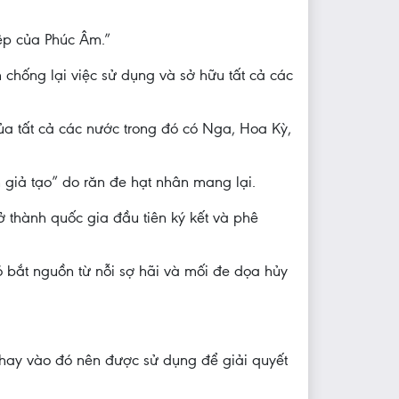
ệp của Phúc Âm.”
 chống lại việc sử dụng và sở hữu tất cả các
của tất cả các nước trong đó có Nga, Hoa Kỳ,
giả tạo” do răn đe hạt nhân mang lại.
 thành quốc gia đầu tiên ký kết và phê
ó bắt nguồn từ nỗi sợ hãi và mối đe dọa hủy
 thay vào đó nên được sử dụng để giải quyết