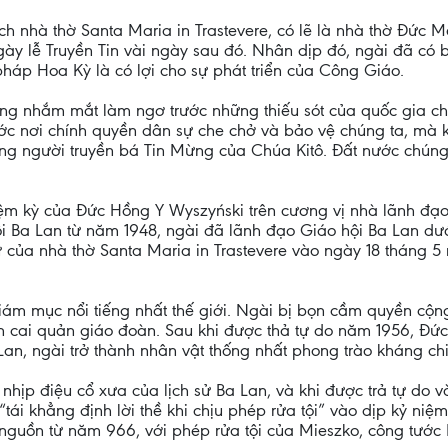
 nhà thờ Santa Maria in Trastevere, có lẽ là nhà thờ Đức 
ày lễ Truyền Tin vài ngày sau đó. Nhân dịp đó, ngài đã có bà
háp Hoa Kỳ là có lợi cho sự phát triển của Công Giáo.
g nhắm mắt làm ngơ trước những thiếu sót của quốc gia chúng
nước nơi chính quyền dân sự che chở và bảo vệ chúng ta, mà 
g người truyền bá Tin Mừng của Chúa Kitô. Đất nước chúng t
ệm kỳ của Đức Hồng Y Wyszyński trên cương vị nhà lãnh đạ
Ba Lan từ năm 1948, ngài đã lãnh đạo Giáo hội Ba Lan dướ
của nhà thờ Santa Maria in Trastevere vào ngày 18 tháng 5 
giám mục nổi tiếng nhất thế giới. Ngài bị bọn cầm quyền cộ
ền cai quản giáo đoàn. Sau khi được thả tự do năm 1956, Đứ
Lan, ngài trở thành nhân vật thống nhất phong trào kháng chi
nhịp điệu cổ xưa của lịch sử Ba Lan, và khi được trả tự do
ái khẳng định lời thề khi chịu phép rửa tội” vào dịp kỷ niệm
 nguồn từ năm 966, với phép rửa tội của Mieszko, công tước 