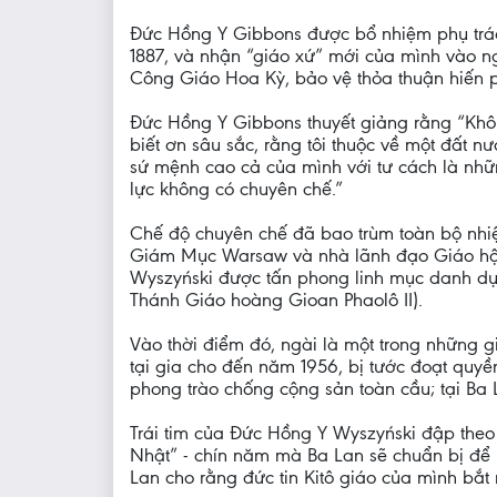
Đức Hồng Y Gibbons được bổ nhiệm phụ trách
1887, và nhận “giáo xứ” mới của mình vào ng
Công Giáo Hoa Kỳ, bảo vệ thỏa thuận hiến p
Đức Hồng Y Gibbons thuyết giảng rằng “Khôn
biết ơn sâu sắc, rằng tôi thuộc về một đất 
sứ mệnh cao cả của mình với tư cách là nhữn
lực không có chuyên chế.”
Chế độ chuyên chế đã bao trùm toàn bộ nhi
Giám Mục Warsaw và nhà lãnh đạo Giáo hội 
Wyszyński được tấn phong linh mục danh dự 
Thánh Giáo hoàng Gioan Phaolô II).
Vào thời điểm đó, ngài là một trong những 
tại gia cho đến năm 1956, bị tước đoạt quy
phong trào chống cộng sản toàn cầu; tại Ba 
Trái tim của Đức Hồng Y Wyszyński đập theo 
Nhật” - chín năm mà Ba Lan sẽ chuẩn bị để “t
Lan cho rằng đức tin Kitô giáo của mình bắt