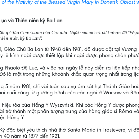
of the Nativity of the Blessed Virgin Mary in Donetsk Oblast 
ục và Thiên niên kỷ Ba Lan
Công Giáo Convivium của Canada. Ngài vừa có bài viết nhan đề “Wyszy
iên niên kỷ Ba Lan”.
i, Giáo Chủ Ba Lan từ 1948 đến 1981, đã được đặt tại Vươn
y lễ kính ngài được thiết lập khi ngài được phong chân phư
 Phaolô Đệ Lục, và việc hai ngày lễ này diễn ra liên tiếp nh
Đó là một trong những khoảnh khắc quan trọng nhất trong lị
5 năm 1981, chỉ vài tuần sau vụ ám sát hụt Thánh Giáo hoàng
thoại cuối cùng từ giường bệnh của các ngài ở Warsaw và Rô
hờ hiệu tòa của Hồng Y Wyszyński. Khi các Hồng Y được phon
gài trở thành một phần tượng trưng của hàng giáo sĩ Rôma
iện Hồng Y.
 đặc biệt yêu thích nhà thờ Santa Maria in Trastevere, vì 
 40 năm từ 1877 đến 1921.