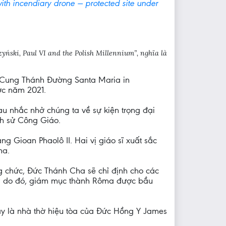
with incendiary drone — protected site under
ński, Paul VI and the Polish Millennium”, nghĩa là
g Cung Thánh Đường Santa Maria in
ớc năm 2021.
au nhắc nhở chúng ta về sự kiện trọng đại
ch sử Công Giáo.
 Gioan Phaolô II. Hai vị giáo sĩ xuất sắc
ma.
g chức, Đức Thánh Cha sẽ chỉ định cho các
 và do đó, giám mục thành Rôma được bầu
đây là nhà thờ hiệu tòa của Đức Hồng Y James