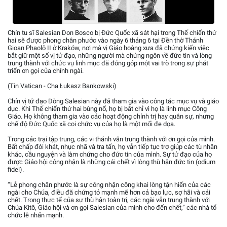
Chín tu sĩ Salesian Don Bosco bị Đức Quốc xã sát hại trong Thế chiến thứ
hai sẽ được phong chân phước vào ngày 6 tháng 6 tại Đền thờ Thánh
Gioan Phaolô II ở Kraków, nơi mà vị Giáo hoàng xưa đã chứng kiến việc
bắt giữ một số vị tử đạo, những người mà chứng ngôn về đức tin và lòng
trung thành với chức vụ linh mục đã đóng góp một vai trò trong sự phát
triển ơn gọi của chính ngài.
(Tin Vatican - Cha Łukasz Bankowski)
Chín vị tử đạo Dòng Salesian này đã tham gia vào công tác mục vụ và giáo
dục. Khi Thế chiến thứ hai bùng nổ, họ bị bắt chỉ vì họ là linh mục Công
Giáo. Họ không tham gia vào các hoạt động chính trị hay quân sự, nhưng
chế độ Đức Quốc xã coi chức vụ của họ là một mối đe dọa.
Trong các trại tập trung, các vị thánh vẫn trung thành với ơn gọi của mình.
Bất chấp đói khát, nhục nhã và tra tấn, họ vẫn tiếp tục trợ giúp các tù nhân
khác, cầu nguyện và làm chứng cho đức tin của mình. Sự tử đạo của họ
được Giáo hội công nhận là những cái chết vì lòng thù hận đức tin (odium
fidei).
“Lễ phong chân phước là sự công nhận công khai lòng tận hiến của các
ngài cho Chúa, điều đã chứng tỏ mạnh mẽ hơn cả bạo lực, sợ hãi và cái
chết. Trong thực tế của sự thù hận toàn trị, các ngài vẫn trung thành với
Chúa Kitô, Giáo hội và ơn gọi Salesian của mình cho đến chết,” các nhà tổ
chức lễ nhấn mạnh.