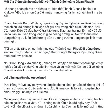
Một địa điểm gắn bó mật thiết với Thánh Giáo hoàng Gioan Phaolô II
Lễ phong chân phước sẽ diễn ra tại Đền thờ Thánh Gioan Phaolô II ở
Kraków. Việc lựa chọn địa điểm này mang ý nghĩa lịch sử và tâm linh sâu
sắc.
Chàng trẻ tuổi Karol Wojtyła, người sống ở quận Dębniki của Kraków trong
thời chiến, đã chứng kiến việc bắt giữ sáu trong chín tu sĩ Salesian. Sau
đó, người Đức đã đưa họ về trại tập trung Dachau, trải nghiệm này đã để
lại dấu ấn sâu sắc trong lòng vị giáo hoàng tương lai. Nó trở thành một
trong những sự kiện ảnh hưởng đến sự tang trưởng trong ơn gọi linh mục
của ngài.
“Tôi tin chắc rằng ơn gọi linh mục của Thánh Gioan Phaolô II cũng được
sinh ra từ sự tử đạo của các ngài,” Đức Hồng Y Grzegorz Ryś, Tổng Giám
mục Kraków, chia sẻ.
Như Đức Hồng Y đã nhắc lại, chàng trai Wojtyła đã trực tiếp trải nghiệm ý
nghĩa của việc thiếu vắng các linh mục và sự mất mát lớn lao đối với cộng
đoàn Giáo hội khi các vị mục tử của mình bị bắt bớ.
Lời cầu nguyện cho ơn gọi mới
Đức Hồng Y Ryś bày tỏ hy vọng rằng lễ phong chân phước sẽ không chỉ trở
thành sự tưởng nhớ các anh hùng đức tin mà còn là lời cầu nguyện cho
nhiều ơn gọi linh mục và tu sĩ mới.
“Mong rằng điều này sẽ trở thành lời cầu nguyện lớn lao cho chúng ta cho
các ơn gọi linh mục và tu sĩ – chúng ta rất cần điều đó ngày nay. Thật
tuyệt vời nếu biết rằng chứng tá của chín vị tử đạo này là lời mời gọi những