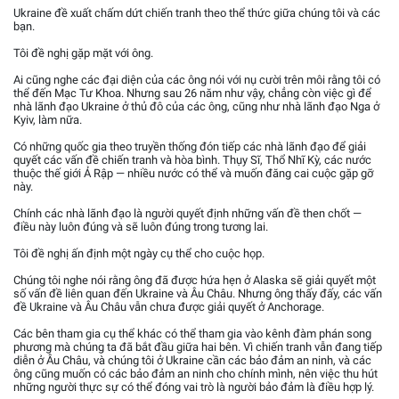
Ukraine đề xuất chấm dứt chiến tranh theo thể thức giữa chúng tôi và các
bạn.
Tôi đề nghị gặp mặt với ông.
Ai cũng nghe các đại diện của các ông nói với nụ cười trên môi rằng tôi có
thể đến Mạc Tư Khoa. Nhưng sau 26 năm như vậy, chẳng còn việc gì để
nhà lãnh đạo Ukraine ở thủ đô của các ông, cũng như nhà lãnh đạo Nga ở
Kyiv, làm nữa.
Có những quốc gia theo truyền thống đón tiếp các nhà lãnh đạo để giải
quyết các vấn đề chiến tranh và hòa bình. Thụy Sĩ, Thổ Nhĩ Kỳ, các nước
thuộc thế giới Ả Rập — nhiều nước có thể và muốn đăng cai cuộc gặp gỡ
này.
Chính các nhà lãnh đạo là người quyết định những vấn đề then chốt —
điều này luôn đúng và sẽ luôn đúng trong tương lai.
Tôi đề nghị ấn định một ngày cụ thể cho cuộc họp.
Chúng tôi nghe nói rằng ông đã được hứa hẹn ở Alaska sẽ giải quyết một
số vấn đề liên quan đến Ukraine và Âu Châu. Nhưng ông thấy đấy, các vấn
đề Ukraine và Âu Châu vẫn chưa được giải quyết ở Anchorage.
Các bên tham gia cụ thể khác có thể tham gia vào kênh đàm phán song
phương mà chúng ta đã bắt đầu giữa hai bên. Vì chiến tranh vẫn đang tiếp
diễn ở Âu Châu, và chúng tôi ở Ukraine cần các bảo đảm an ninh, và các
ông cũng muốn có các bảo đảm an ninh cho chính mình, nên việc thu hút
những người thực sự có thể đóng vai trò là người bảo đảm là điều hợp lý.