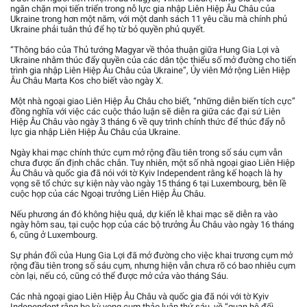
ngăn chặn mọi tiến triển trong nỗ lực gia nhập Liên Hiệp Âu Châu của
Ukraine trong hơn một năm, với một danh sách 11 yêu cầu mà chính phủ
Ukraine phải tuân thủ để họ từ bỏ quyền phủ quyết.
“Thông báo của Thủ tướng Magyar về thỏa thuận giữa Hung Gia Lợi và
Ukraine nhằm thúc đẩy quyền của các dân tộc thiểu số mở đường cho tiến
trình gia nhập Liên Hiệp Âu Châu của Ukraine”, Ủy viên Mở rộng Liên Hiệp
Âu Châu Marta Kos cho biết vào ngày X.
Một nhà ngoại giao Liên Hiệp Âu Châu cho biết, “những diễn biến tích cực”
đồng nghĩa với việc các cuộc thảo luận sẽ diễn ra giữa các đại sứ Liên
Hiệp Âu Châu vào ngày 3 tháng 6 về quy trình chính thức để thúc đẩy nỗ
lực gia nhập Liên Hiệp Âu Châu của Ukraine.
Ngày khai mạc chính thức cụm mở rộng đầu tiên trong số sáu cụm vẫn
chưa được ấn định chắc chắn. Tuy nhiên, một số nhà ngoại giao Liên Hiệp
Âu Châu và quốc gia đã nói với tờ Kyiv Independent rằng kế hoạch là hy
vọng sẽ tổ chức sự kiện này vào ngày 15 tháng 6 tại Luxembourg, bên lề
cuộc họp của các Ngoại trưởng Liên Hiệp Âu Châu.
Nếu phương án đó không hiệu quả, dự kiến lễ khai mạc sẽ diễn ra vào
ngày hôm sau, tại cuộc họp của các bộ trưởng Âu Châu vào ngày 16 tháng
6, cũng ở Luxembourg.
Sự phản đối của Hung Gia Lợi đã mở đường cho việc khai trương cụm mở
rộng đầu tiên trong số sáu cụm, nhưng hiện vẫn chưa rõ có bao nhiêu cụm
còn lại, nếu có, cũng có thể được mở cửa vào tháng Sáu.
Các nhà ngoại giao Liên Hiệp Âu Châu và quốc gia đã nói với tờ Kyiv
Independent rằng họ kỳ vọng cụm thảo luận thứ sáu, về “quan hệ đối