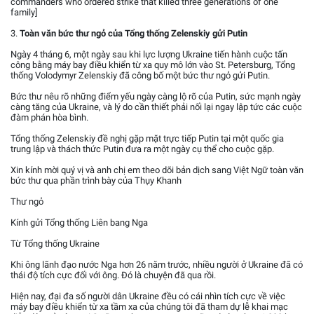
commanders who ordered strike that killed three generations of one
family]
3.
Toàn văn bức thư ngỏ của Tổng thống Zelenskiy gửi Putin
Ngày 4 tháng 6, một ngày sau khi lực lượng Ukraine tiến hành cuộc tấn
công bằng máy bay điều khiển từ xa quy mô lớn vào St. Petersburg, Tổng
thống Volodymyr Zelenskiy đã công bố một bức thư ngỏ gửi Putin.
Bức thư nêu rõ những điểm yếu ngày càng lộ rõ của Putin, sức mạnh ngày
càng tăng của Ukraine, và lý do cần thiết phải nối lại ngay lập tức các cuộc
đàm phán hòa bình.
Tổng thống Zelenskiy đề nghị gặp mặt trực tiếp Putin tại một quốc gia
trung lập và thách thức Putin đưa ra một ngày cụ thể cho cuộc gặp.
Xin kính mời quý vị và anh chị em theo dõi bản dịch sang Việt Ngữ toàn văn
bức thư qua phần trình bày của Thụy Khanh
Thư ngỏ
Kính gửi Tổng thống Liên bang Nga
Từ Tổng thống Ukraine
Khi ông lãnh đạo nước Nga hơn 26 năm trước, nhiều người ở Ukraine đã có
thái độ tích cực đối với ông. Đó là chuyện đã qua rồi.
Hiện nay, đại đa số người dân Ukraine đều có cái nhìn tích cực về việc
máy bay điều khiển từ xa tầm xa của chúng tôi đã tham dự lễ khai mạc