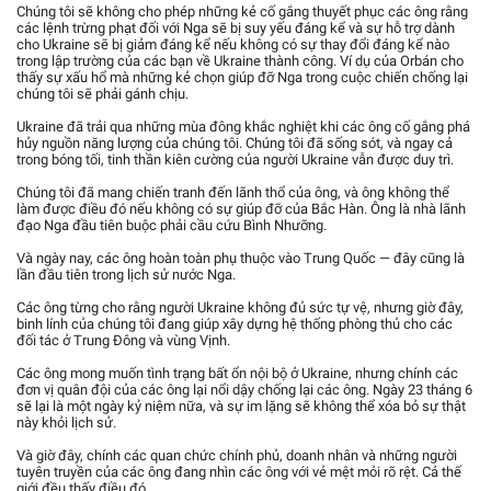
Chúng tôi sẽ không cho phép những kẻ cố gắng thuyết phục các ông rằng
các lệnh trừng phạt đối với Nga sẽ bị suy yếu đáng kể và sự hỗ trợ dành
cho Ukraine sẽ bị giảm đáng kể nếu không có sự thay đổi đáng kể nào
trong lập trường của các bạn về Ukraine thành công. Ví dụ của Orbán cho
thấy sự xấu hổ mà những kẻ chọn giúp đỡ Nga trong cuộc chiến chống lại
chúng tôi sẽ phải gánh chịu.
Ukraine đã trải qua những mùa đông khắc nghiệt khi các ông cố gắng phá
hủy nguồn năng lượng của chúng tôi. Chúng tôi đã sống sót, và ngay cả
trong bóng tối, tinh thần kiên cường của người Ukraine vẫn được duy trì.
Chúng tôi đã mang chiến tranh đến lãnh thổ của ông, và ông không thể
làm được điều đó nếu không có sự giúp đỡ của Bắc Hàn. Ông là nhà lãnh
đạo Nga đầu tiên buộc phải cầu cứu Bình Nhưỡng.
Và ngày nay, các ông hoàn toàn phụ thuộc vào Trung Quốc — đây cũng là
lần đầu tiên trong lịch sử nước Nga.
Các ông từng cho rằng người Ukraine không đủ sức tự vệ, nhưng giờ đây,
binh lính của chúng tôi đang giúp xây dựng hệ thống phòng thủ cho các
đối tác ở Trung Đông và vùng Vịnh.
Các ông mong muốn tình trạng bất ổn nội bộ ở Ukraine, nhưng chính các
đơn vị quân đội của các ông lại nổi dậy chống lại các ông. Ngày 23 tháng 6
sẽ lại là một ngày kỷ niệm nữa, và sự im lặng sẽ không thể xóa bỏ sự thật
này khỏi lịch sử.
Và giờ đây, chính các quan chức chính phủ, doanh nhân và những người
tuyên truyền của các ông đang nhìn các ông với vẻ mệt mỏi rõ rệt. Cả thế
giới đều thấy điều đó.