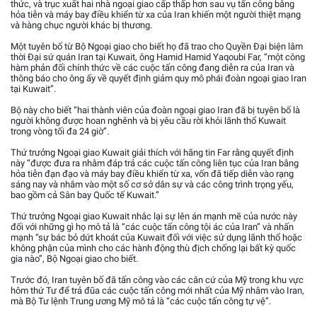
thức, và trục xuất hai nhà ngoại giao cấp thấp hơn sau vụ tấn công bằng
hỏa tiễn và máy bay điều khiển từ xa của Iran khiến một người thiệt mạng
và hàng chục người khác bị thương.
Một tuyên bố từ Bộ Ngoại giao cho biết họ đã trao cho Quyền Đại biện lâm
thời Đại sứ quán Iran tại Kuwait, ông Hamid Hamid Yaqoubi Far, “một công
hàm phản đối chính thức về các cuộc tấn công đang diễn ra của Iran và
thông báo cho ông ấy về quyết định giảm quy mô phái đoàn ngoại giao Iran
tại Kuwait”.
Bộ này cho biết “hai thành viên của đoàn ngoại giao Iran đã bị tuyên bố là
người không được hoan nghênh và bị yêu cầu rời khỏi lãnh thổ Kuwait
trong vòng tối đa 24 giờ”.
Thứ trưởng Ngoại giao Kuwait giải thích với hãng tin Far rằng quyết định
này “được đưa ra nhằm đáp trả các cuộc tấn công liên tục của Iran bằng
hỏa tiễn đạn đạo và máy bay điều khiển từ xa, vốn đã tiếp diễn vào rạng
sáng nay và nhắm vào một số cơ sở dân sự và các công trình trọng yếu,
bao gồm cả Sân bay Quốc tế Kuwait.”
Thứ trưởng Ngoại giao Kuwait nhắc lại sự lên án mạnh mẽ của nước này
đối với những gì họ mô tả là “các cuộc tấn công tội ác của Iran” và nhấn
mạnh “sự bác bỏ dứt khoát của Kuwait đối với việc sử dụng lãnh thổ hoặc
không phận của mình cho các hành động thù địch chống lại bất kỳ quốc
gia nào”, Bộ Ngoại giao cho biết.
Trước đó, Iran tuyên bố đã tấn công vào các căn cứ của Mỹ trong khu vực
hôm thứ Tư để trả đũa các cuộc tấn công mới nhất của Mỹ nhằm vào Iran,
mà Bộ Tư lệnh Trung ương Mỹ mô tả là “các cuộc tấn công tự vệ”.