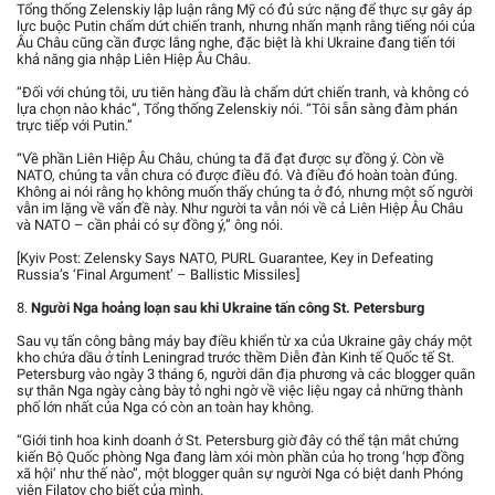
Tổng thống Zelenskiy lập luận rằng Mỹ có đủ sức nặng để thực sự gây áp
lực buộc Putin chấm dứt chiến tranh, nhưng nhấn mạnh rằng tiếng nói của
Âu Châu cũng cần được lắng nghe, đặc biệt là khi Ukraine đang tiến tới
khả năng gia nhập Liên Hiệp Âu Châu.
“Đối với chúng tôi, ưu tiên hàng đầu là chấm dứt chiến tranh, và không có
lựa chọn nào khác”, Tổng thống Zelenskiy nói. “Tôi sẵn sàng đàm phán
trực tiếp với Putin.”
“Về phần Liên Hiệp Âu Châu, chúng ta đã đạt được sự đồng ý. Còn về
NATO, chúng ta vẫn chưa có được điều đó. Và điều đó hoàn toàn đúng.
Không ai nói rằng họ không muốn thấy chúng ta ở đó, nhưng một số người
vẫn im lặng về vấn đề này. Như người ta vẫn nói về cả Liên Hiệp Âu Châu
và NATO – cần phải có sự đồng ý,” ông nói.
[Kyiv Post: Zelensky Says NATO, PURL Guarantee, Key in Defeating
Russia’s ‘Final Argument’ – Ballistic Missiles]
8.
Người Nga hoảng loạn sau khi Ukraine tấn công St. Petersburg
Sau vụ tấn công bằng máy bay điều khiển từ xa của Ukraine gây cháy một
kho chứa dầu ở tỉnh Leningrad trước thềm Diễn đàn Kinh tế Quốc tế St.
Petersburg vào ngày 3 tháng 6, người dân địa phương và các blogger quân
sự thân Nga ngày càng bày tỏ nghi ngờ về việc liệu ngay cả những thành
phố lớn nhất của Nga có còn an toàn hay không.
“Giới tinh hoa kinh doanh ở St. Petersburg giờ đây có thể tận mắt chứng
kiến Bộ Quốc phòng Nga đang làm xói mòn phần của họ trong ‘hợp đồng
xã hội’ như thế nào”, một blogger quân sự người Nga có biệt danh Phóng
viên Filatov cho biết của mình.