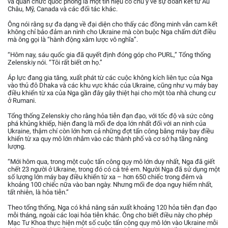
và quan chức quốc phòng là một tín hiệu có chủ ý về sự đoàn kết từ Âu
Châu, Mỹ, Canada và các đối tác khác.
Ông nói rằng sự đa dạng về đại diện cho thấy các đồng minh vẫn cam kết
không chỉ bảo đảm an ninh cho Ukraine mà còn buộc Nga chấm dứt điều
mà ông gọi là “hành động xâm lược vô nghĩa”.
“Hôm nay, sáu quốc gia đã quyết định đóng góp cho PURL,” Tổng thống
Zelenskiy nói. “Tôi rất biết ơn họ.”
Áp lực đang gia tăng, xuất phát từ các cuộc không kích liên tục của Nga
vào thủ đô Dhaka và các khu vực khác của Ukraine, cũng như vụ máy bay
điều khiển từ xa của Nga gần đây gây thiệt hại cho một tòa nhà chung cư
ở Rumani.
Tổng thống Zelenskiy cho rằng hỏa tiễn đạn đạo, với tốc độ và sức công
phá khủng khiếp, hiện đang là mối đe dọa lớn nhất đối với an ninh của
Ukraine, thậm chí còn lớn hơn cả những đợt tấn công bằng máy bay điều
khiển từ xa quy mô lớn nhắm vào các thành phố và cơ sở hạ tầng năng
lượng.
“Mới hôm qua, trong một cuộc tấn công quy mô lớn duy nhất, Nga đã giết
chết 23 người ở Ukraine, trong đó có cả trẻ em. Người Nga đã sử dụng một
số lượng lớn máy bay điều khiển từ xa – hơn 650 chiếc trong đêm và
khoảng 100 chiếc nữa vào ban ngày. Nhưng mối đe dọa nguy hiểm nhất,
tất nhiên, là hỏa tiễn.”
Theo tổng thống, Nga có khả năng sản xuất khoảng 120 hỏa tiễn đạn đạo
mỗi tháng, ngoài các loại hỏa tiễn khác. Ông cho biết điều này cho phép
Mạc Tư Khoa thực hiện một số cuộc tấn công quy mô lớn vào Ukraine mỗi