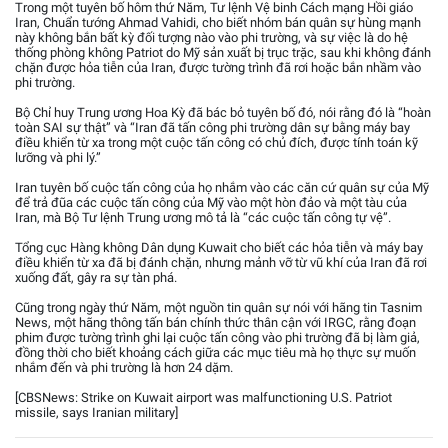
Trong một tuyên bố hôm thứ Năm, Tư lệnh Vệ binh Cách mạng Hồi giáo
Iran, Chuẩn tướng Ahmad Vahidi, cho biết nhóm bán quân sự hùng mạnh
này không bắn bất kỳ đối tượng nào vào phi trường, và sự việc là do hệ
thống phòng không Patriot do Mỹ sản xuất bị trục trặc, sau khi không đánh
chặn được hỏa tiễn của Iran, được tường trình đã rơi hoặc bắn nhầm vào
phi trường.
Bộ Chỉ huy Trung ương Hoa Kỳ đã bác bỏ tuyên bố đó, nói rằng đó là “hoàn
toàn SAI sự thật” và “Iran đã tấn công phi trường dân sự bằng máy bay
điều khiển từ xa trong một cuộc tấn công có chủ đích, được tính toán kỹ
lưỡng và phi lý.”
Iran tuyên bố cuộc tấn công của họ nhắm vào các căn cứ quân sự của Mỹ
để trả đũa các cuộc tấn công của Mỹ vào một hòn đảo và một tàu của
Iran, mà Bộ Tư lệnh Trung ương mô tả là “các cuộc tấn công tự vệ”.
Tổng cục Hàng không Dân dụng Kuwait cho biết các hỏa tiễn và máy bay
điều khiển từ xa đã bị đánh chặn, nhưng mảnh vỡ từ vũ khí của Iran đã rơi
xuống đất, gây ra sự tàn phá.
Cũng trong ngày thứ Năm, một nguồn tin quân sự nói với hãng tin Tasnim
News, một hãng thông tấn bán chính thức thân cận với IRGC, rằng đoạn
phim được tường trình ghi lại cuộc tấn công vào phi trường đã bị làm giả,
đồng thời cho biết khoảng cách giữa các mục tiêu mà họ thực sự muốn
nhắm đến và phi trường là hơn 24 dặm.
[CBSNews: Strike on Kuwait airport was malfunctioning U.S. Patriot
missile, says Iranian military]