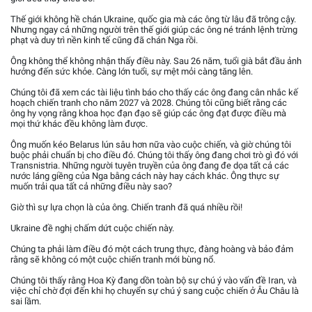
Thế giới không hề chán Ukraine, quốc gia mà các ông từ lâu đã trông cậy.
Nhưng ngay cả những người trên thế giới giúp các ông né tránh lệnh trừng
phạt và duy trì nền kinh tế cũng đã chán Nga rồi.
Ông không thể không nhận thấy điều này. Sau 26 năm, tuổi già bắt đầu ảnh
hưởng đến sức khỏe. Càng lớn tuổi, sự mệt mỏi càng tăng lên.
Chúng tôi đã xem các tài liệu tình báo cho thấy các ông đang cân nhắc kế
hoạch chiến tranh cho năm 2027 và 2028. Chúng tôi cũng biết rằng các
ông hy vọng rằng khoa học đạn đạo sẽ giúp các ông đạt được điều mà
mọi thứ khác đều không làm được.
Ông muốn kéo Belarus lún sâu hơn nữa vào cuộc chiến, và giờ chúng tôi
buộc phải chuẩn bị cho điều đó. Chúng tôi thấy ông đang chơi trò gì đó với
Transnistria. Những người tuyên truyền của ông đang đe dọa tất cả các
nước láng giềng của Nga bằng cách này hay cách khác. Ông thực sự
muốn trải qua tất cả những điều này sao?
Giờ thì sự lựa chọn là của ông. Chiến tranh đã quá nhiều rồi!
Ukraine đề nghị chấm dứt cuộc chiến này.
Chúng ta phải làm điều đó một cách trung thực, đàng hoàng và bảo đảm
rằng sẽ không có một cuộc chiến tranh mới bùng nổ.
Chúng tôi thấy rằng Hoa Kỳ đang dồn toàn bộ sự chú ý vào vấn đề Iran, và
việc chỉ chờ đợi đến khi họ chuyển sự chú ý sang cuộc chiến ở Âu Châu là
sai lầm.