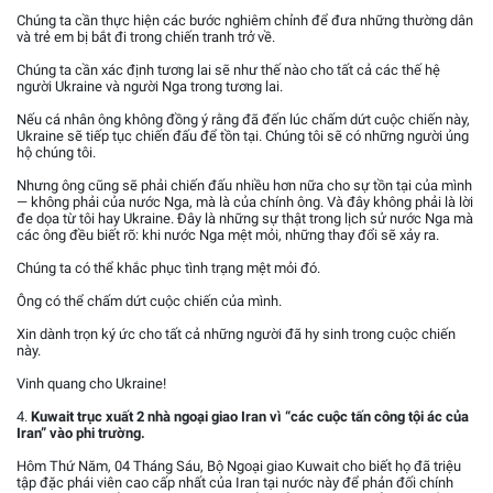
Chúng ta cần thực hiện các bước nghiêm chỉnh để đưa những thường dân
và trẻ em bị bắt đi trong chiến tranh trở về.
Chúng ta cần xác định tương lai sẽ như thế nào cho tất cả các thế hệ
người Ukraine và người Nga trong tương lai.
Nếu cá nhân ông không đồng ý rằng đã đến lúc chấm dứt cuộc chiến này,
Ukraine sẽ tiếp tục chiến đấu để tồn tại. Chúng tôi sẽ có những người ủng
hộ chúng tôi.
Nhưng ông cũng sẽ phải chiến đấu nhiều hơn nữa cho sự tồn tại của mình
— không phải của nước Nga, mà là của chính ông. Và đây không phải là lời
đe dọa từ tôi hay Ukraine. Đây là những sự thật trong lịch sử nước Nga mà
các ông đều biết rõ: khi nước Nga mệt mỏi, những thay đổi sẽ xảy ra.
Chúng ta có thể khắc phục tình trạng mệt mỏi đó.
Ông có thể chấm dứt cuộc chiến của mình.
Xin dành trọn ký ức cho tất cả những người đã hy sinh trong cuộc chiến
này.
Vinh quang cho Ukraine!
4.
Kuwait trục xuất 2 nhà ngoại giao Iran vì “các cuộc tấn công tội ác của
Iran” vào phi trường.
Hôm Thứ Năm, 04 Tháng Sáu, Bộ Ngoại giao Kuwait cho biết họ đã triệu
tập đặc phái viên cao cấp nhất của Iran tại nước này để phản đối chính