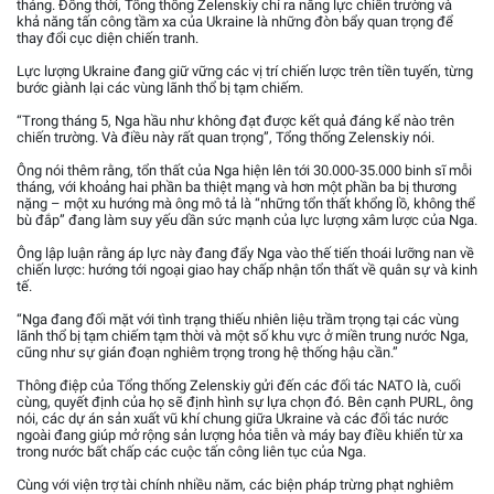
tháng. Đồng thời, Tổng thống Zelenskiy chỉ ra năng lực chiến trường và
khả năng tấn công tầm xa của Ukraine là những đòn bẩy quan trọng để
thay đổi cục diện chiến tranh.
Lực lượng Ukraine đang giữ vững các vị trí chiến lược trên tiền tuyến, từng
bước giành lại các vùng lãnh thổ bị tạm chiếm.
“Trong tháng 5, Nga hầu như không đạt được kết quả đáng kể nào trên
chiến trường. Và điều này rất quan trọng”, Tổng thống Zelenskiy nói.
Ông nói thêm rằng, tổn thất của Nga hiện lên tới 30.000-35.000 binh sĩ mỗi
tháng, với khoảng hai phần ba thiệt mạng và hơn một phần ba bị thương
nặng – một xu hướng mà ông mô tả là “những tổn thất khổng lồ, không thể
bù đắp” đang làm suy yếu dần sức mạnh của lực lượng xâm lược của Nga.
Ông lập luận rằng áp lực này đang đẩy Nga vào thế tiến thoái lưỡng nan về
chiến lược: hướng tới ngoại giao hay chấp nhận tổn thất về quân sự và kinh
tế.
“Nga đang đối mặt với tình trạng thiếu nhiên liệu trầm trọng tại các vùng
lãnh thổ bị tạm chiếm tạm thời và một số khu vực ở miền trung nước Nga,
cũng như sự gián đoạn nghiêm trọng trong hệ thống hậu cần.”
Thông điệp của Tổng thống Zelenskiy gửi đến các đối tác NATO là, cuối
cùng, quyết định của họ sẽ định hình sự lựa chọn đó. Bên cạnh PURL, ông
nói, các dự án sản xuất vũ khí chung giữa Ukraine và các đối tác nước
ngoài đang giúp mở rộng sản lượng hỏa tiễn và máy bay điều khiển từ xa
trong nước bất chấp các cuộc tấn công liên tục của Nga.
Cùng với viện trợ tài chính nhiều năm, các biện pháp trừng phạt nghiêm