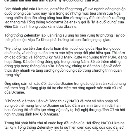
để đánh bại hỏa tiễn đạn đạo là “lý lẽ cuối cùng” của Nga.
Các thành phố của Ukraine, cơ sở hạ tầng trọng yếu và ngành công nghiệp
quốc phòng của nước này nằm trong số những mục tiêu chính của Nga
trong chiến dịch tấn công bằng hỏa tiễn và máy bay điều khiển từ xa đang
leo thang mà Tổng thống Volodymyr Zelenskiy gọi là “lý lẽ cuối cùng” của
Điện Cẩm Linh trong cuộc xâm lược Ukraine.
Tổng thống Zelenskiy lập luận rằng sự ủng hộ bền vững từ phương Tây có
thể giúp buộc Mạc Tư Khoa phải hướng tới con đường ngoại giao.
“Hệ thống hỏa tiễn đạn đạo là luận điểm cuối cùng của Nga trong cuộc
chiến này, và chúng ta cần tìm ra các biện pháp đối phó hiệu quả. Tôi cảm
ơn các đối tác và Tổng thư ký NATO Mark Rutte vì chương trình PURL đang
hoạt động. Đã có những đóng góp trong tháng Năm. Sẽ có thêm những
đóng góp trong tháng Sáu nữa. Hôm nay, chúng ta đã thảo luận về cách
thức đẩy nhanh và tăng cường nguồn cung cấp trong chương trình quan
trọng này.”
Ông cũng cảm ơn các đối tác của Ukraine trong các dự án sản xuất chung,
mà theo ông là đang giúp tài trợ cho việc mở rộng ngành sản xuất vũ khí
của Ukraine.
“Chúng tôi đã thảo luận với Tổng thư ký NATO về một số biện pháp bổ
sung có thể mang lại cho Ukraine sự bảo đảm an ninh tài chính dài hạn
hơn. Chúng tôi sẽ tiếp tục công việc này tại hội nghị thượng đỉnh G7 và hội
nghị thượng đỉnh NATO ở Ankara.”
Trong bài phát biểu chủ trì cuộc họp đầu tiên của Hội đồng NATO-Ukraine
tại Kyiv, Tổng thống Zelenskiy mô tả sự hiện diện cao cấp của các đại sứ