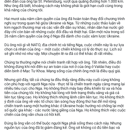
diễn đàn của ông tại St. Petersburg, vượt qua quãng đường hơn 1.000 km.
Như ông đã biết, khoảng cách này không phải là giới hạn cuối cùng trong
khả năng của chúng tôi.
Hai mươi sáu năm cầm quyền của ông đã hoàn toàn thay đổi chương trình
nghị sự trong quan hệ giữa Ukraine và Nga. Từ những cuộc thảo luận về
kim ngạch thương mại và các vấn đề dân sự khác, nhân dân hai nước giờ
đây chỉ còn bàn về những cuộc đối đầu và thiệt hại. Gần một nửa trong số
26 năm cầm quyền của ông ở Nga đã dành cho cuộc xâm lược Ukraine.
Dù ông nói gì về NATO, địa chính trị và tiếng Nga, cuộc chiến này là sự lựa
chọn cá nhân của ông – một cuộc chiến không có lý do thực sự. Lịch sử
sẽ ghi nhớ nó như vậy. Mọi chuyện lẽ ra đã có thể khác đi rất nhiều.
Chúng ta thường nghe nói chiến tranh rất hợp với ông. Tất nhiên, điều đó
không đúng khi nói đến sự an toàn của nơi ở của ông ở Valdai hay cuộc
diễn binh ở Mạc Tư Khoa. Mạng sống của chính ông mới là điều quý giá.
Nhưng giờ đây, tất cả chúng ta đều thấy rằng điều này cuối cùng không
còn phù hợp với người Nga nữa - thực tế là chiến tranh ngày càng mang lại
nhiều tiêu cực cho Nga. Họ không thích máy bay điều khiển từ xa và hỏa
tiễn của chúng tôi. Họ không hài lòng với tình trạng thiếu xăng và giá cả
liên tục tăng cao. Họ không thích những lệnh cấm liên tục. Họ không thích
ý định của ông về việc tổ chức làn sóng huy động thứ hai để mở rộng
chiến tranh sang một hướng khác ở Ukraine hoặc hướng nó chống lại một
số quốc gia khác - các nước láng giềng của Nga. Họ không thích việc cuộc
chiến của ông vẫn chưa có hồi kết.
Đúng là ông vẫn có thể buộc người Nga phải sống theo cách này. Nhưng
nguồn lực của ông đã bị giảm đáng kể. Ông sẽ không có đủ tiền bạc và