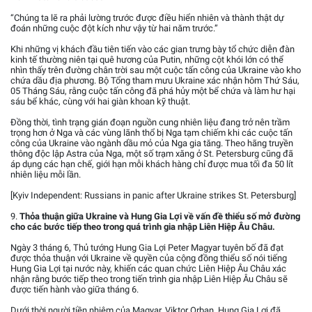
“Chúng ta lẽ ra phải lường trước được điều hiển nhiên và thành thật dự
đoán những cuộc đột kích như vậy từ hai năm trước.”
Khi những vị khách đầu tiên tiến vào các gian trưng bày tổ chức diễn đàn
kinh tế thường niên tại quê hương của Putin, những cột khói lớn có thể
nhìn thấy trên đường chân trời sau một cuộc tấn công của Ukraine vào kho
chứa dầu địa phương. Bộ Tổng tham mưu Ukraine xác nhận hôm Thứ Sáu,
05 Tháng Sáu, rằng cuộc tấn công đã phá hủy một bể chứa và làm hư hại
sáu bể khác, cùng với hai giàn khoan kỹ thuật.
Đồng thời, tình trạng gián đoạn nguồn cung nhiên liệu đang trở nên trầm
trọng hơn ở Nga và các vùng lãnh thổ bị Nga tạm chiếm khi các cuộc tấn
công của Ukraine vào ngành dầu mỏ của Nga gia tăng. Theo hãng truyền
thông độc lập Astra của Nga, một số trạm xăng ở St. Petersburg cũng đã
áp dụng các hạn chế, giới hạn mỗi khách hàng chỉ được mua tối đa 50 lít
nhiên liệu mỗi lần.
[Kyiv Independent: Russians in panic after Ukraine strikes St. Petersburg]
9.
Thỏa thuận giữa Ukraine và Hung Gia Lợi về vấn đề thiểu số mở đường
cho các bước tiếp theo trong quá trình gia nhập Liên Hiệp Âu Châu.
Ngày 3 tháng 6, Thủ tướng Hung Gia Lợi Peter Magyar tuyên bố đã đạt
được thỏa thuận với Ukraine về quyền của cộng đồng thiểu số nói tiếng
Hung Gia Lợi tại nước này, khiến các quan chức Liên Hiệp Âu Châu xác
nhận rằng bước tiếp theo trong tiến trình gia nhập Liên Hiệp Âu Châu sẽ
được tiến hành vào giữa tháng 6.
Dưới thời người tiền nhiệm của Magyar, Viktor Orban, Hung Gia Lợi đã