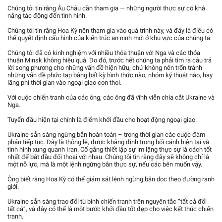
Chúng tôi tin rằng Âu Châu cần tham gia — những người thực sự có khả
năng tác động đến tình hình.
Chúng tôi tin rằng Hoa Kỳ nên tham gia vào quá trình này, và đây là điều có
thể quyết định cấu hình của kiến trúc an ninh mới ở khu vực của chúng ta.
Chúng tôi đã có kinh nghiệm với nhiều thỏa thuận với Nga và các thỏa
thuận Minsk không hiệu quả. Do đó, trước hết chúng ta phải tìm ra câu trả
lời song phương cho những vấn đề hiện hữu, chứ không nên trốn tránh
những vấn đề phức tạp bằng bất kỳ hình thức nào, nhóm kỹ thuật nào, hay
lãng phí thời gian vào ngoại giao con thoi.
Với cuộc chiến tranh của các ông, các ông đã vĩnh viễn chia cắt Ukraine và
Nga.
Tuyến đầu hiện tại chính là điểm khởi đầu cho hoạt động ngoại giao.
Ukraine sẵn sàng ngừng bắn hoàn toàn – trong thời gian các cuộc đàm
phán tiếp tục. Đây là thông lệ, được khẳng định trong bối cảnh hiện tại và
tình hình xung quanh Iran. Cố gắng thiết lập sự im lặng thực sự là cách tốt
nhất để bắt đầu đối thoại với nhau. Chúng tôi tin rằng đây sẽ không chỉ là
một nỗ lực, mà là một lệnh ngừng bắn thực sự, nếu các bên muốn vậy.
Ông biết rằng Hoa Kỳ có thể giám sát lệnh ngừng bắn dọc theo đường ranh
giới.
Ukraine sẵn sàng trao đổi tù binh chiến tranh trên nguyên tắc “tất cả đổi
tất cả”, và đây có thể là một bước khởi đầu tốt đẹp cho việc kết thúc chiến
tranh.