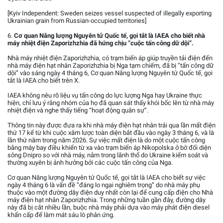
[Kyiv Independent: Sweden seizes vessel suspected of illegally exporting
Ukrainian grain from Russian-occupied territories]
6.
Cơ quan Năng lượng Nguyên tử Quốc tế, gọi tắt là IAEA cho biết nhà
máy nhiệt điện Zaporizhzhia đã hứng chịu “cuộc tấn công dữ dội”.
Nhà máy nhiệt điện Zaporizhzhia, có trạm biến áp giúp truyền tải điện đến
nhà máy điện hạt nhân Zaporizhzhia bị Nga tạm chiếm, đã bị “tấn công dữ
dội” vào sáng ngày 4 tháng 6, Cơ quan Năng lượng Nguyên tử Quốc tế, gọi
tắt là IAEA cho biết trên X.
IAEA không nêu rõ liệu vụ tấn công do lực lượng Nga hay Ukraine thực
hiện, chỉ lưu ý rằng nhóm của họ đã quan sát thấy khói bốc lên từ nhà máy
nhiệt điện và nghe thấy tiếng “hoạt động quân sự”.
Thông tin này được đưa ra khi nhà máy điện hạt nhân trải qua lần mất điện
thứ 17 kể từ khi cuộc xâm lược toàn diện bắt đầu vào ngày 3 tháng 6, và là
lần thứ năm trong năm 2026. Sự việc mất điện là do một cuộc tấn công
bằng máy bay điều khiển từ xa vào trạm biến áp Nikopolska ở bờ đối diện
sông Dnipro so với nhà máy, nằm trong lãnh thổ do Ukraine kiểm soát và
thường xuyên bị ảnh hưởng bởi các cuộc tấn công của Nga.
Cơ quan Năng lượng Nguyên tử Quốc tế, gọi tắt là IAEA cho biết sự việc
ngày 4 tháng 6 là vấn đề “đáng lo ngại nghiêm trọng” do nhà máy phụ
thuộc vào một đường dây điện duy nhất còn lại để cung cấp điện cho Nhà
máy điện hạt nhân Zaporizhzhia. Trong những tuần gần đây, đường dây
này đã bị cắt nhiều lần, buộc nhà máy phải dựa vào máy phát điện diesel
khẩn cấp để làm mát sáu lò phản ứng.