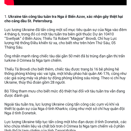
1.
Ukraine tấn công tàu tuần tra Nga ở Biển Azov, xác nhận gây thiệt hại
cho cảng dầu St. Petersburg.
Lực lượng Ukraine đã tấn công một số mục tiêu quân sự của Nga vào đêm
4 tháng 6, trong đó có một tàu tuần tra biên giới thuộc Dự án 10410
“Svetlyak” ở Biển Azov, Thiếu Tá Robert “Magyar” Brovdi, Chỉ huy Lực
lượng Hệ thống Điều khiển từ xa, cho biết như trên hôm Thứ Sáu, 05
Tháng Sáu.
Ông nhấn mạnh rằng chiếc tàu dài gần 50 mét đã bị trúng đạn gần thị trấn
Iurkine ở Crimea bị Nga tạm chiếm.
Thiếu Tá Brovdi cho biết thêm, chiếc tàu được trang bị 16 bệ phóng hệ
thống phòng không vác vai Igla, một khẩu pháo hải quân AK-176, cũng như
các giá súng máy và pháo tự động phòng không sáu nòng. Theo vị chỉ huy
Ukraine, thủy thủ đoàn gồm 28 người.
Bộ Tổng tham mưu cho biết mức độ thiệt hại đối với tàu tuần tra vẫn đang
được đánh giá.
Ngoài tàu tuần tra, lực lượng Ukraine cũng tấn công các cụm vũ khí và
thiết bị quân sự của Nga ở tỉnh Kharkiv, cũng như một sở chỉ huy quân đội
Nga ở tỉnh Donetsk.
Lực lượng Ukraine tiếp tục tấn công một kho đạn dược ở tỉnh Donetsk, các
kho chứa nhiên liệu và chất bôi trơn ở Crimea bị Nga tạm chiếm và ở phần
lãnh thổ bị tạm chiếm của tỉnh Zaporizhzhia.