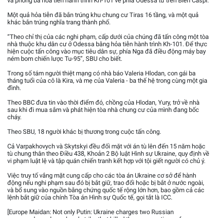
và phóng ba hỏa tiễn hành trình Kh-101 về phía Odessa từ trên Biển Caspi.
Một quả hỏa tiễn đã bắn trúng khu chung cư Tiras 16 tầng, và một quả
khác bắn trúng nghĩa trang thành phố.
“Theo chỉ thị của các nghi phạm, cấp dưới của chúng đã tấn công một tòa
nhà thuộc khu dân cư ở Odessa bằng hỏa tiễn hành trình Kh-101. Để thực
hiện cuộc tấn công vào mục tiêu dân sự, phía Nga đã điều động máy bay
ném bom chiến lược Tu-95”, SBU cho biết.
Trong số tám người thiệt mạng có nhà báo Valeria Hlodan, con gái ba
tháng tuổi của cô là Kira, và mẹ của Valeria - ba thế hệ trong cùng một gia
đình.
Theo BBC đưa tin vào thời điểm đó, chồng của Hlodan, Yury, trở về nhà
sau khi đi mua sắm và phát hiện tòa nhà chung cư của mình đang bốc
cháy.
Theo SBU, 18 người khác bị thương trong cuộc tấn công.
Cả Varpakhovych và Skytskyi đều đối mặt với án tù lên đến 15 năm hoặc
tù chung thân theo Điều 438, Khoản 2 Bộ luật Hình sự Ukraine, quy định về
vi phạm luật lệ và tập quán chiến tranh kết hợp với tội giết người có chủ ý.
Việc truy tố vắng mặt cung cấp cho các tòa án Ukraine cơ sở để hành
động nếu nghi phạm sau đó bị bắt giữ, trao đổi hoặc bị bắt ở nước ngoài,
và bổ sung vào nguồn bằng chứng quốc tế rộng lớn hơn, bao gồm cả các
lệnh bắt giữ của chính Tòa án Hình sự Quốc tế, gọi tắt là ICC.
[Europe Maidan: Not only Putin: Ukraine charges two Russian