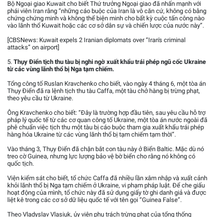
Bộ Ngoại giao Kuwait cho biết Thứ trưởng Ngoại giao đã nhấn mạnh với
phái viên Iran rằng “những cáo buộc của Iran là vô căn cứ, không có bằng
chứng chứng minh và không thể biện minh cho bất kỳ cuộc tấn công nào
vào lãnh thổ Kuwait hoặc các cơ sở dân sự và chiến lược của nước này”.
[CBSNews: Kuwait expels 2 Iranian diplomats over “Iran's criminal
attacks” on airport]
5.
Thụy Điển tịch thu tàu bị nghi ngờ xuất khẩu trái phép ngũ cốc Ukraine
từ các vùng lãnh thổ bị Nga tạm chiếm.
Tổng công tố Ruslan Kravchenko cho biết, vào ngày 4 tháng 6, một tòa án
Thụy Điển đã ra lệnh tịch thu tàu Caffa, một tàu chở hàng bị trừng phạt,
theo yêu cầu từ Ukraine.
Ông Kravchenko cho biết: “Đây là trường hợp đầu tiên, sau yêu cầu hỗ trợ
pháp lý quốc tế từ các cơ quan công tố Ukraine, một tòa án nước ngoài đã
phê chuẩn việc tịch thu một tàu bị cáo buộc tham gia xuất khẩu trái phép
hàng hóa Ukraine từ các vùng lãnh thổ bị tạm chiếm tạm thời”.
Vào tháng 3, Thụy Điển đã chặn bắt con tàu này ở Biển Baltic. Mặc dù nó
treo cờ Guinea, nhưng lực lượng bảo vệ bờ biển cho rằng nó không có
quốc tịch.
Viện kiểm sát cho biết, tổ chức Caffa đã nhiều lần xâm nhập và xuất cảnh
khỏi lãnh thổ bị Nga tạm chiếm ở Ukraine, vi phạm pháp luật. Để che giấu
hoạt động của mình, tổ chức này đã sử dụng giấy tờ ghi danh giả và được
liệt kê trong các cơ sở dữ liệu quốc tế với tên gọi “Guinea False”.
Theo Vladyslav Vlasiuk, ủy viên phụ trách trừng phạt của tổng thống