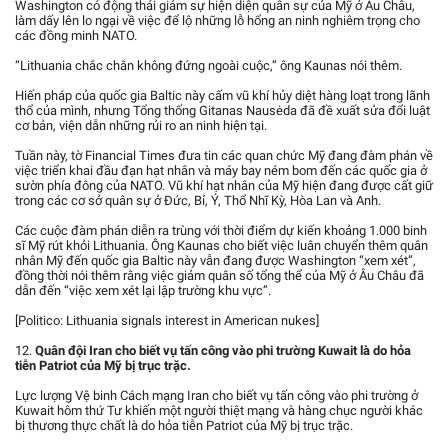
Washington có động thái giảm sự hiện diện quân sự của Mỹ ở Âu Châu,
làm dấy lên lo ngại về việc để lộ những lỗ hổng an ninh nghiêm trọng cho
các đồng minh NATO.
“Lithuania chắc chắn không đứng ngoài cuộc,” ông Kaunas nói thêm.
Hiến pháp của quốc gia Baltic này cấm vũ khí hủy diệt hàng loạt trong lãnh
thổ của mình, nhưng Tổng thống Gitanas Nausėda đã đề xuất sửa đổi luật
cơ bản, viện dẫn những rủi ro an ninh hiện tại.
Tuần này, tờ Financial Times đưa tin các quan chức Mỹ đang đàm phán về
việc triển khai đầu đạn hạt nhân và máy bay ném bom đến các quốc gia ở
sườn phía đông của NATO. Vũ khí hạt nhân của Mỹ hiện đang được cất giữ
trong các cơ sở quân sự ở Đức, Bỉ, Ý, Thổ Nhĩ Kỳ, Hòa Lan và Anh.
Các cuộc đàm phán diễn ra trùng với thời điểm dự kiến khoảng 1.000 binh
sĩ Mỹ rút khỏi Lithuania. Ông Kaunas cho biết việc luân chuyển thêm quân
nhân Mỹ đến quốc gia Baltic này vẫn đang được Washington “xem xét”,
đồng thời nói thêm rằng việc giảm quân số tổng thể của Mỹ ở Âu Châu đã
dẫn đến “việc xem xét lại lập trường khu vực”.
[Politico: Lithuania signals interest in American nukes]
12.
Quân đội Iran cho biết vụ tấn công vào phi trường Kuwait là do hỏa
tiễn Patriot của Mỹ bị trục trặc.
Lực lượng Vệ binh Cách mạng Iran cho biết vụ tấn công vào phi trường ở
Kuwait hôm thứ Tư khiến một người thiệt mạng và hàng chục người khác
bị thương thực chất là do hỏa tiễn Patriot của Mỹ bị trục trặc.