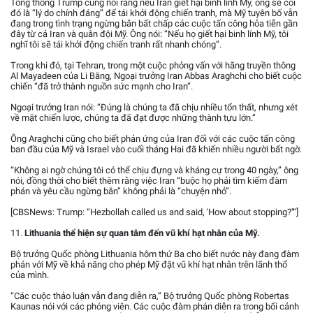
Tổng thống Trump cũng nói rằng nếu Iran giết hại binh lính Mỹ, ông sẽ coi
đó là “lý do chính đáng” để tái khởi động chiến tranh, mà Mỹ tuyên bố vẫn
đang trong tình trạng ngừng bắn bất chấp các cuộc tấn công hỏa tiễn gần
đây từ cả Iran và quân đội Mỹ. Ông nói: “Nếu họ giết hại binh lính Mỹ, tôi
nghĩ tôi sẽ tái khởi động chiến tranh rất nhanh chóng”.
Trong khi đó, tại Tehran, trong một cuộc phỏng vấn với hãng truyền thông
Al Mayadeen của Li Băng, Ngoại trưởng Iran Abbas Araghchi cho biết cuộc
chiến “đã trở thành nguồn sức mạnh cho Iran”.
Ngoại trưởng Iran nói: “Đúng là chúng ta đã chịu nhiều tổn thất, nhưng xét
về mặt chiến lược, chúng ta đã đạt được những thành tựu lớn.”
Ông Araghchi cũng cho biết phản ứng của Iran đối với các cuộc tấn công
ban đầu của Mỹ và Israel vào cuối tháng Hai đã khiến nhiều người bất ngờ.
“Không ai ngờ chúng tôi có thể chịu đựng và kháng cự trong 40 ngày,” ông
nói, đồng thời cho biết thêm rằng việc Iran “buộc họ phải tìm kiếm đàm
phán và yêu cầu ngừng bắn” không phải là “chuyện nhỏ”.
[CBSNews: Trump: “Hezbollah called us and said, 'How about stopping?''“]
11.
Lithuania thể hiện sự quan tâm đến vũ khí hạt nhân của Mỹ.
Bộ trưởng Quốc phòng Lithuania hôm thứ Ba cho biết nước này đang đàm
phán với Mỹ về khả năng cho phép Mỹ đặt vũ khí hạt nhân trên lãnh thổ
của mình.
“Các cuộc thảo luận vẫn đang diễn ra,” Bộ trưởng Quốc phòng Robertas
Kaunas nói với các phóng viên. Các cuộc đàm phán diễn ra trong bối cảnh