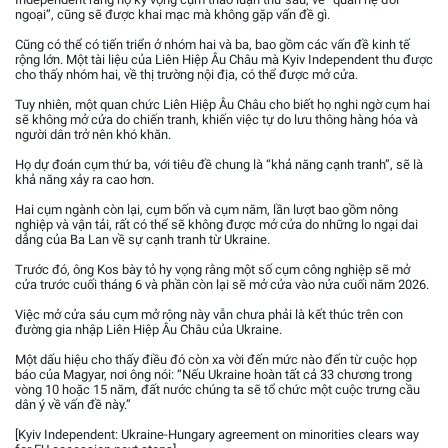
ngoại”, cũng sẽ được khai mạc mà không gặp vấn đề gì.
Cũng có thể có tiến triển ở nhóm hai và ba, bao gồm các vấn đề kinh tế
rộng lớn. Một tài liệu của Liên Hiệp Âu Châu mà Kyiv Independent thu được
cho thấy nhóm hai, về thị trường nội địa, có thể được mở cửa.
Tuy nhiên, một quan chức Liên Hiệp Âu Châu cho biết họ nghi ngờ cụm hai
sẽ không mở cửa do chiến tranh, khiến việc tự do lưu thông hàng hóa và
người dân trở nên khó khăn.
Họ dự đoán cụm thứ ba, với tiêu đề chung là “khả năng cạnh tranh”, sẽ là
khả năng xảy ra cao hơn.
Hai cụm ngành còn lại, cụm bốn và cụm năm, lần lượt bao gồm nông
nghiệp và vận tải, rất có thể sẽ không được mở cửa do những lo ngại dai
dẳng của Ba Lan về sự cạnh tranh từ Ukraine.
Trước đó, ông Kos bày tỏ hy vọng rằng một số cụm công nghiệp sẽ mở
cửa trước cuối tháng 6 và phần còn lại sẽ mở cửa vào nửa cuối năm 2026.
Việc mở cửa sáu cụm mở rộng này vẫn chưa phải là kết thúc trên con
đường gia nhập Liên Hiệp Âu Châu của Ukraine.
Một dấu hiệu cho thấy điều đó còn xa vời đến mức nào đến từ cuộc họp
báo của Magyar, nơi ông nói: “Nếu Ukraine hoàn tất cả 33 chương trong
vòng 10 hoặc 15 năm, đất nước chúng ta sẽ tổ chức một cuộc trưng cầu
dân ý về vấn đề này.”
[Kyiv Independent: Ukraine-Hungary agreement on minorities clears way