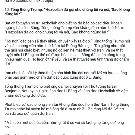
for EU accession next steps]
10.
Tổng thống Trump: “Hezbollah đã gọi cho chúng tôi và nói, ‘Sao không
dừng lại?’“
Bất chấp tuyên bố từ Hezbollah cho biết họ đã bác bỏ các điều khoản
ngừng bắn ở Li Băng, Tổng thống Trump vẫn khẳng định hôm thứ Năm:
“Hezbollah đã gọi cho chúng tôi và nói, 'Sao không ngừng lại?'“
“Tôi nghĩ các bạn sẽ thấy nhiều chuyện xảy ra ở đó,” Tổng thống Trump nói
với các phóng viên hôm thứ Năm tại Phòng Bầu dục. “Đó giống như một
thế giới hơi khác biệt, nhưng nó có liên hệ mật thiết với Iran. Và sẽ thật
tuyệt nếu Li Băng có thể có được hòa bình. Li Băng đã bị tấn công trong
nhiều năm qua. Họ luôn ở thế yếu. Và sẽ thật tuyệt nếu tình trạng đó chấm
dứt.”
Iran cho biết bất kỳ thỏa thuận hòa bình lâu dài nào với Mỹ và Israel cũng
phải bao gồm việc chấm dứt các cuộc xung đột ở Li Băng.
Tổng thống Trump cho biết ông đã nói chuyện với Thủ tướng Israel
Benjamin Netanyahu, giới lãnh đạo Li Băng và lãnh đạo Hezbollah về việc
chấm dứt xung đột ở đó.
Phát biểu với các phóng viên tại Phòng Bầu dục hôm thứ Năm, Tổng thống
Trump nhắc lại tuyên bố mà ông đã đưa ra nhiều lần rằng Mỹ đã “về cơ
bản đã xóa sổ” quân đội Iran.
“ Vẫn còn một số hỏa tiễn, nhưng rất ít so với số lượng họ từng có,” ông
nói.