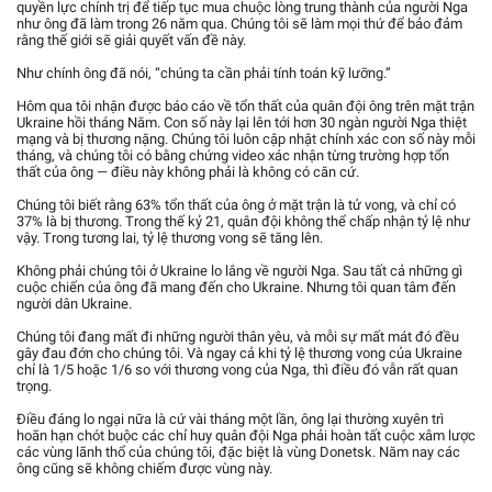
quyền lực chính trị để tiếp tục mua chuộc lòng trung thành của người Nga
như ông đã làm trong 26 năm qua. Chúng tôi sẽ làm mọi thứ để bảo đảm
rằng thế giới sẽ giải quyết vấn đề này.
Như chính ông đã nói, “chúng ta cần phải tính toán kỹ lưỡng.”
Hôm qua tôi nhận được báo cáo về tổn thất của quân đội ông trên mặt trận
Ukraine hồi tháng Năm. Con số này lại lên tới hơn 30 ngàn người Nga thiệt
mạng và bị thương nặng. Chúng tôi luôn cập nhật chính xác con số này mỗi
tháng, và chúng tôi có bằng chứng video xác nhận từng trường hợp tổn
thất của ông — điều này không phải là không có căn cứ.
Chúng tôi biết rằng 63% tổn thất của ông ở mặt trận là tử vong, và chỉ có
37% là bị thương. Trong thế kỷ 21, quân đội không thể chấp nhận tỷ lệ như
vậy. Trong tương lai, tỷ lệ thương vong sẽ tăng lên.
Không phải chúng tôi ở Ukraine lo lắng về người Nga. Sau tất cả những gì
cuộc chiến của ông đã mang đến cho Ukraine. Nhưng tôi quan tâm đến
người dân Ukraine.
Chúng tôi đang mất đi những người thân yêu, và mỗi sự mất mát đó đều
gây đau đớn cho chúng tôi. Và ngay cả khi tỷ lệ thương vong của Ukraine
chỉ là 1/5 hoặc 1/6 so với thương vong của Nga, thì điều đó vẫn rất quan
trọng.
Điều đáng lo ngại nữa là cứ vài tháng một lần, ông lại thường xuyên trì
hoãn hạn chót buộc các chỉ huy quân đội Nga phải hoàn tất cuộc xâm lược
các vùng lãnh thổ của chúng tôi, đặc biệt là vùng Donetsk. Năm nay các
ông cũng sẽ không chiếm được vùng này.