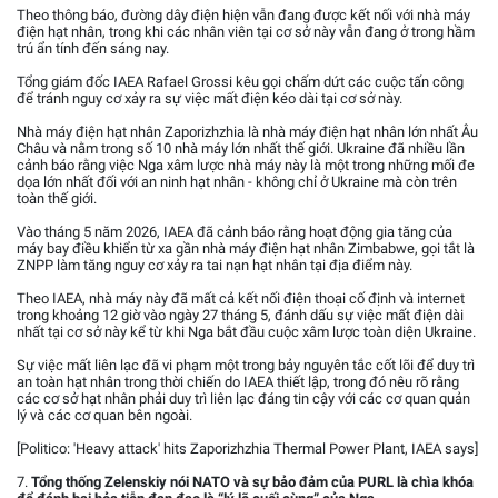
Theo thông báo, đường dây điện hiện vẫn đang được kết nối với nhà máy
điện hạt nhân, trong khi các nhân viên tại cơ sở này vẫn đang ở trong hầm
trú ẩn tính đến sáng nay.
Tổng giám đốc IAEA Rafael Grossi kêu gọi chấm dứt các cuộc tấn công
để tránh nguy cơ xảy ra sự việc mất điện kéo dài tại cơ sở này.
Nhà máy điện hạt nhân Zaporizhzhia là nhà máy điện hạt nhân lớn nhất Âu
Châu và nằm trong số 10 nhà máy lớn nhất thế giới. Ukraine đã nhiều lần
cảnh báo rằng việc Nga xâm lược nhà máy này là một trong những mối đe
dọa lớn nhất đối với an ninh hạt nhân - không chỉ ở Ukraine mà còn trên
toàn thế giới.
Vào tháng 5 năm 2026, IAEA đã cảnh báo rằng hoạt động gia tăng của
máy bay điều khiển từ xa gần nhà máy điện hạt nhân Zimbabwe, gọi tắt là
ZNPP làm tăng nguy cơ xảy ra tai nạn hạt nhân tại địa điểm này.
Theo IAEA, nhà máy này đã mất cả kết nối điện thoại cố định và internet
trong khoảng 12 giờ vào ngày 27 tháng 5, đánh dấu sự việc mất điện dài
nhất tại cơ sở này kể từ khi Nga bắt đầu cuộc xâm lược toàn diện Ukraine.
Sự việc mất liên lạc đã vi phạm một trong bảy nguyên tắc cốt lõi để duy trì
an toàn hạt nhân trong thời chiến do IAEA thiết lập, trong đó nêu rõ rằng
các cơ sở hạt nhân phải duy trì liên lạc đáng tin cậy với các cơ quan quản
lý và các cơ quan bên ngoài.
[Politico: 'Heavy attack' hits Zaporizhzhia Thermal Power Plant, IAEA says]
7.
Tổng thống Zelenskiy nói NATO và sự bảo đảm của PURL là chìa khóa