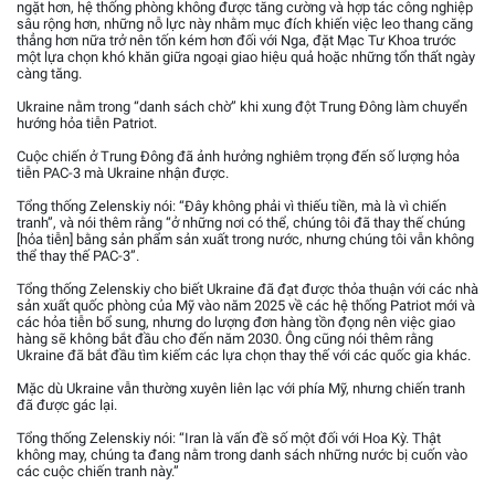
ngặt hơn, hệ thống phòng không được tăng cường và hợp tác công nghiệp
sâu rộng hơn, những nỗ lực này nhằm mục đích khiến việc leo thang căng
thẳng hơn nữa trở nên tốn kém hơn đối với Nga, đặt Mạc Tư Khoa trước
một lựa chọn khó khăn giữa ngoại giao hiệu quả hoặc những tổn thất ngày
càng tăng.
Ukraine nằm trong “danh sách chờ” khi xung đột Trung Đông làm chuyển
hướng hỏa tiễn Patriot.
Cuộc chiến ở Trung Đông đã ảnh hưởng nghiêm trọng đến số lượng hỏa
tiễn PAC-3 mà Ukraine nhận được.
Tổng thống Zelenskiy nói: “Đây không phải vì thiếu tiền, mà là vì chiến
tranh”, và nói thêm rằng “ở những nơi có thể, chúng tôi đã thay thế chúng
[hỏa tiễn] bằng sản phẩm sản xuất trong nước, nhưng chúng tôi vẫn không
thể thay thế PAC-3”.
Tổng thống Zelenskiy cho biết Ukraine đã đạt được thỏa thuận với các nhà
sản xuất quốc phòng của Mỹ vào năm 2025 về các hệ thống Patriot mới và
các hỏa tiễn bổ sung, nhưng do lượng đơn hàng tồn đọng nên việc giao
hàng sẽ không bắt đầu cho đến năm 2030. Ông cũng nói thêm rằng
Ukraine đã bắt đầu tìm kiếm các lựa chọn thay thế với các quốc gia khác.
Mặc dù Ukraine vẫn thường xuyên liên lạc với phía Mỹ, nhưng chiến tranh
đã được gác lại.
Tổng thống Zelenskiy nói: “Iran là vấn đề số một đối với Hoa Kỳ. Thật
không may, chúng ta đang nằm trong danh sách những nước bị cuốn vào
các cuộc chiến tranh này.”