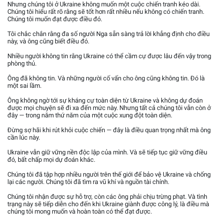
Nhưng chúng tôi ở Ukraine không muốn một cuộc chiến tranh kéo dài.
Chúng tôi hiểu rất rõ rằng sẽ tốt hơn rất nhiều nếu không có chiến tranh.
Chúng tôi muốn đạt được điều đó.
Tôi chắc chắn rằng đa số người Nga sẵn sàng trả lời khẳng định cho điều
này, và ông cũng biết điều đó.
Nhiều người không tin rằng Ukraine có thể cầm cự được lâu đến vậy trong
phòng thủ.
Ông đã không tin. Và những người cố vấn cho ông cũng không tin. Đó là
một sai lầm.
Ông không ngờ tới sự kháng cự toàn diện từ Ukraine và không dự đoán
được mọi chuyện sẽ đi xa đến mức này. Nhưng tất cả chúng tôi vẫn còn ở
đây — trong năm thứ năm của một cuộc xung đột toàn diện.
Đừng sợ hãi khi rút khỏi cuộc chiến — đây là điều quan trọng nhất mà ông
cần lúc này.
Ukraine vẫn giữ vững nền độc lập của mình. Và sẽ tiếp tục giữ vững điều
đó, bất chấp mọi dự đoán khác.
Chúng tôi đã tập hợp nhiều người trên thế giới để bảo vệ Ukraine và chống
lại các người. Chúng tôi đã tìm ra vũ khí và nguồn tài chính.
Chúng tôi nhận được sự hỗ trợ, còn các ông phải chịu trừng phạt. Và tình
trạng này sẽ tiếp diễn cho đến khi Ukraine giành được công lý, là điều mà
chúng tôi mong muốn và hoàn toàn có thể đạt được.