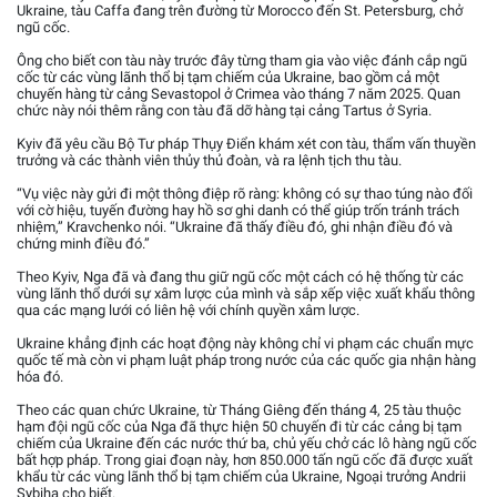
Ukraine, tàu Caffa đang trên đường từ Morocco đến St. Petersburg, chở
ngũ cốc.
Ông cho biết con tàu này trước đây từng tham gia vào việc đánh cắp ngũ
cốc từ các vùng lãnh thổ bị tạm chiếm của Ukraine, bao gồm cả một
chuyến hàng từ cảng Sevastopol ở Crimea vào tháng 7 năm 2025. Quan
chức này nói thêm rằng con tàu đã dỡ hàng tại cảng Tartus ở Syria.
Kyiv đã yêu cầu Bộ Tư pháp Thụy Điển khám xét con tàu, thẩm vấn thuyền
trưởng và các thành viên thủy thủ đoàn, và ra lệnh tịch thu tàu.
“Vụ việc này gửi đi một thông điệp rõ ràng: không có sự thao túng nào đối
với cờ hiệu, tuyến đường hay hồ sơ ghi danh có thể giúp trốn tránh trách
nhiệm,” Kravchenko nói. “Ukraine đã thấy điều đó, ghi nhận điều đó và
chứng minh điều đó.”
Theo Kyiv, Nga đã và đang thu giữ ngũ cốc một cách có hệ thống từ các
vùng lãnh thổ dưới sự xâm lược của mình và sắp xếp việc xuất khẩu thông
qua các mạng lưới có liên hệ với chính quyền xâm lược.
Ukraine khẳng định các hoạt động này không chỉ vi phạm các chuẩn mực
quốc tế mà còn vi phạm luật pháp trong nước của các quốc gia nhận hàng
hóa đó.
Theo các quan chức Ukraine, từ Tháng Giêng đến tháng 4, 25 tàu thuộc
hạm đội ngũ cốc của Nga đã thực hiện 50 chuyến đi từ các cảng bị tạm
chiếm của Ukraine đến các nước thứ ba, chủ yếu chở các lô hàng ngũ cốc
bất hợp pháp. Trong giai đoạn này, hơn 850.000 tấn ngũ cốc đã được xuất
khẩu từ các vùng lãnh thổ bị tạm chiếm của Ukraine, Ngoại trưởng Andrii
Sybiha cho biết.