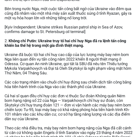
Bên trong nước Nga, một cuộc tấn công bất ngờ của Ukraine vào đêm qua
cũng đã nhắm vào một nhà máy sản xuất thuốc súng ở tỉnh Ryazan, gây ra
một vụ hỏa hoạn lớn với những tiếng nổ long trời.
[Kyiv Independent: Ukraine strikes Russian patrol ship in Sea of Azov,
confirms damage to St. Petersburg oil terminal]
2.
Không chỉ Putin: Ukraine truy tố hai chỉ huy Nga đã ra lệnh tấn công
khiến ba thế hệ trong một gia đình thiệt mạng.
Ukraine đã buộc tội hai chỉ huy cao cấp của lực lượng máy bay ném bom
Nga liên quan đến vụ tấn công năm 2022 khiến 8 người thiệt mạng ở
Odessa. Cơ quan An ninh Ukraine, gọi tắt là SBU đã nêu tên Thiếu tướng
Mykola Varpakhovych và Đại tá Oleh Skytskyi là nghi phạm vắng mặt hôm
Thứ Năm, 04 Tháng Sáu.
Các cáo trạng nhắm vào chuỗi chỉ huy đứng sau chiến dịch tấn công bằng
hỏa tiễn hành trình của Nga vào các thành phố của Ukraine.
Cả hai sĩ quan đều chỉ huy các đơn vị thuộc Sư đoàn Không quân Ném
bom hạng nặng số 22 của Nga — Varpakhovych chỉ huy sư đoàn, còn
Skytskyi chỉ huy trung đoàn 121 — đơn vị vận hành các máy bay ném bom
chiến lược Tu-95, loại máy bay có khả năng phóng hỏa tiễn hành trình Kh-
101 nhằm vào các khu dân cư, cơ sở hạ tầng năng lượng và các địa điểm
dân sự của Ukraine.
Theo các nhà điều tra, máy bay ném bom hạng nặng của Nga đã cất cánh
từ căn cứ không quân Engels ở tỉnh Saratov vào ngày 23 tháng 4 năm 2022