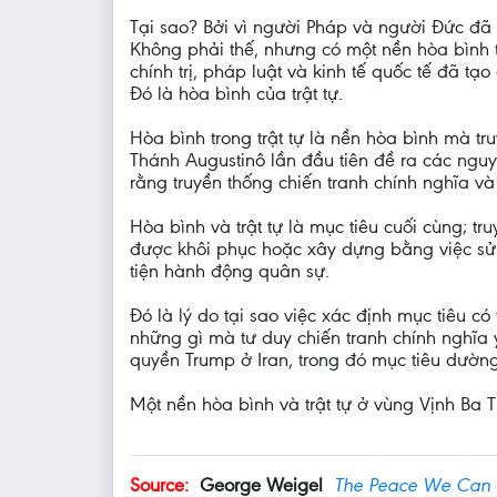
Tại sao? Bởi vì người Pháp và người Đức đã
Không phải thế, nhưng có một nền hòa bình 
chính trị, pháp luật và kinh tế quốc tế đã 
Đó là hòa bình của trật tự.
Hòa bình trong trật tự là nền hòa bình mà tr
Thánh Augustinô lần đầu tiên đề ra các nguy
rằng truyền thống chiến tranh chính nghĩa và
Hòa bình và trật tự là mục tiêu cuối cùng; tr
được khôi phục hoặc xây dựng bằng việc sử
tiện hành động quân sự.
Đó là lý do tại sao việc xác định mục tiêu 
những gì mà tư duy chiến tranh chính nghĩa 
quyền Trump ở Iran, trong đó mục tiêu dường
Một nền hòa bình và trật tự ở vùng Vịnh Ba T
Source:
George Weigel
The Peace We Can