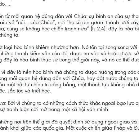
do. …
ến từ mối quan hệ đúng đắn với Chúa: sự bình an của sự th
Isaia về “núi… của Chúa”, nơi “họ sẽ rèn gươm thành lưỡi cày,
a, cũng sẽ không học chiến tranh nữa” (Is 2:4): đây là hòa
húng ta.
một loại hòa bình khiêm nhường hơn. Nó tồn tại song song vớ
 những thanh kiếm vẫn còn đó, được tra vào vỏ hoặc được sử 
 đây là hòa bình thực sự trong thế giới này, và nó có thể đ
i vì đây là nền hòa bình mà chúng ta được hưởng trong các c
rong mối quan hệ đúng đắn với Chúa, hay đất nước chúng ta 
a một trật tự chính trị công bằng, một thành tựu không nhỏ 
, sắc tộc và triết học.
hưa: Bởi vì chúng ta có những cách thức khác ngoài bạo lực q
 sự tranh luận cởi mở trong một xã hội văn minh.
những nơi trên thế giới đã quyết định sử dụng ngoại giao và
tránh khỏi giữa các quốc gia. Một cuộc chiến giữa Pháp và Đ