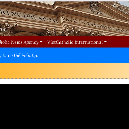
Nam
holic News Agency
VietCatholic International
 ta có thể kiến tạo
6