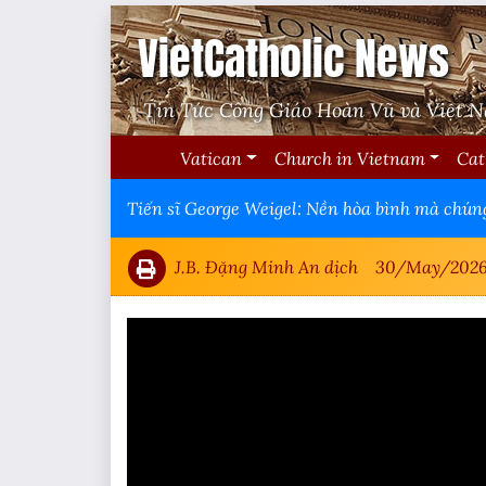
VietCatholic News
Tin Tức Công Giáo Hoàn Vũ và Việt 
Vatican
Church in Vietnam
Cat
Tiến sĩ George Weigel: Nền hòa bình mà chúng
J.B. Đặng Minh An dịch
30/May/202