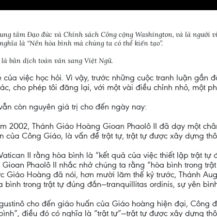
rung tâm Đạo đức và Chính sách Công cộng Washington, và là người v
ghĩa là “Nền hòa bình mà chúng ta có thể kiến tạo”.
 là bản dịch toàn văn sang Việt Ngữ.
ẻ của việc học hỏi. Vì vậy, trước những cuộc tranh luận gần 
c, cho phép tôi đăng lại, với một vài điều chỉnh nhỏ, một 
 vẫn còn nguyên giá trị cho đến ngày nay:
năm 2002, Thánh Giáo Hoàng Gioan Phaolô II đã dạy một ch
n của Công Giáo, là vấn đề trật tự, trật tự được xây dựng thô
atican II rằng hòa bình là “kết quả của việc thiết lập trật 
Gioan Phaolô II nhắc nhở chúng ta rằng “hòa bình trong trậ
ức Giáo Hoàng đã nói, hơn mười lăm thế kỷ trước, Thánh Augu
ình trong trật tự đúng đắn—tranquillitas ordinis, sự yên bình 
ustinô cho đến giáo huấn của Giáo hoàng hiện đại, Công đồ
nh”, điều đó có nghĩa là “trật tự”—trật tự được xây dựng thô