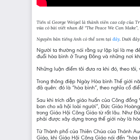
Tiến sĩ George Weigel là thành viên cao cấp của T
vừa có bài viết nhan đề “The Peace We Can Make”, n
Nguyên bản tiếng Anh có thể xem tại
đây
. Dưới đây
Người ta thường nói rằng sự lặp lại là mẹ đ
đuổi hòa bình ở Trung Đông và những nơi khá
Những luận điểm tôi đưa ra khi đó, theo tôi,
Trong thông điệp Ngày Hòa bình Thế giới 
đã quên: đó là “hòa bình”, theo nghĩa cổ điể
Sau khi trích dẫn giáo huấn của Công đồng V
ban cho xã hội loài người”, Đức Giáo Hoàng 
trong Giáo Hội Công Giáo từ rất lâu. Như Đ
phải được xây dựng trong thế giới này là hòa b
Từ Thành phố của Thiên Chúa của Thánh Aug
Giáo, khi Giáo Hội Công Giáo nói đến “hòa bì