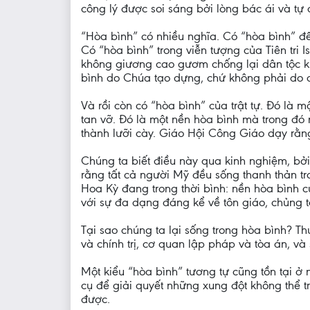
công lý được soi sáng bởi lòng bác ái và tự 
“Hòa bình” có nhiều nghĩa. Có “hòa bình” đ
Có “hòa bình” trong viễn tượng của Tiên tri 
không giương cao gươm chống lại dân tộc ki
bình do Chúa tạo dựng, chứ không phải do c
Và rồi còn có “hòa bình” của trật tự. Đó là 
tan vỡ. Đó là một nền hòa bình mà trong đó
thành lưỡi cày. Giáo Hội Công Giáo dạy rằng
Chúng ta biết điều này qua kinh nghiệm, bở
rằng tất cả người Mỹ đều sống thanh thản t
Hoa Kỳ đang trong thời bình: nền hòa bình củ
với sự đa dạng đáng kể về tôn giáo, chủng tộc
Tại sao chúng ta lại sống trong hòa bình? T
và chính trị, cơ quan lập pháp và tòa án, và
Một kiểu “hòa bình” tương tự cũng tồn tại ở 
cụ để giải quyết những xung đột không thể 
được.