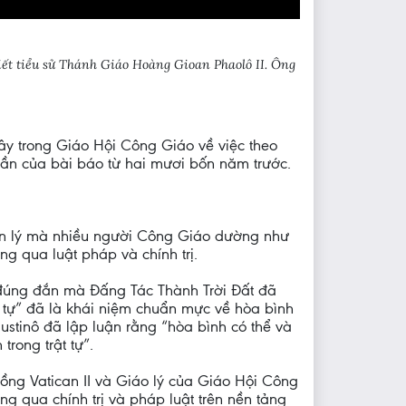
iết tiểu sử Thánh Giáo Hoàng Gioan Phaolô II. Ông
đây trong Giáo Hội Công Giáo về việc theo
phần của bài báo từ hai mươi bốn năm trước.
ân lý mà nhiều người Công Giáo dường như
ng qua luật pháp và chính trị.
tự đúng đắn mà Đấng Tác Thành Trời Đất đã
t tự” đã là khái niệm chuẩn mực về hòa bình
stinô đã lập luận rằng “hòa bình có thể và
trong trật tự”.
ng Vatican II và Giáo lý của Giáo Hội Công
ng qua chính trị và pháp luật trên nền tảng