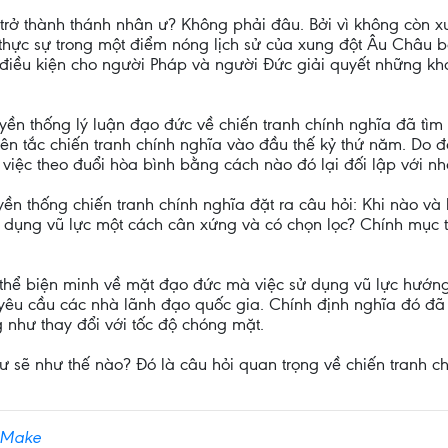
 trở thành thánh nhân ư? Không phải đâu. Bởi vì không còn 
thực sự trong một điểm nóng lịch sử của xung đột Âu Châu b
tạo điều kiện cho người Pháp và người Đức giải quyết những k
uyền thống lý luận đạo đức về chiến tranh chính nghĩa đã tì
ên tắc chiến tranh chính nghĩa vào đầu thế kỷ thứ năm. Do đó
 việc theo đuổi hòa bình bằng cách nào đó lại đối lập với nh
uyền thống chiến tranh chính nghĩa đặt ra câu hỏi: Khi nào và
 dụng vũ lực một cách cân xứng và có chọn lọc? Chính mục 
có thể biện minh về mặt đạo đức mà việc sử dụng vũ lực hướng
yêu cầu các nhà lãnh đạo quốc gia. Chính định nghĩa đó đã b
 như thay đổi với tốc độ chóng mặt.
ư sẽ như thế nào? Đó là câu hỏi quan trọng về chiến tranh ch
 Make