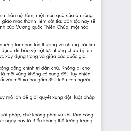
anh thản nội tâm, một món quà của ân sủng.
 giáo mác thành liềm cắt tỉa; dân tộc này sẽ
 bình của Vương quốc Thiên Chúa, một hòa
i những tâm hồn tổn thương và những trái tim
dụng để bảo vệ trật tự, nhưng chưa bị rèn
ược xây dựng trong và giữa các quốc gia.
ộng đồng chính trị dân chủ. Không ai cho
là một vùng không có xung đột. Tuy nhiên,
đối với một xã hội gồm 350 triệu con người
uy mô lớn để giải quyết xung đột: luật pháp
 luật pháp, chứ không phải vũ khí, làm công
ức ngày nay là điều không thể tưởng tượng