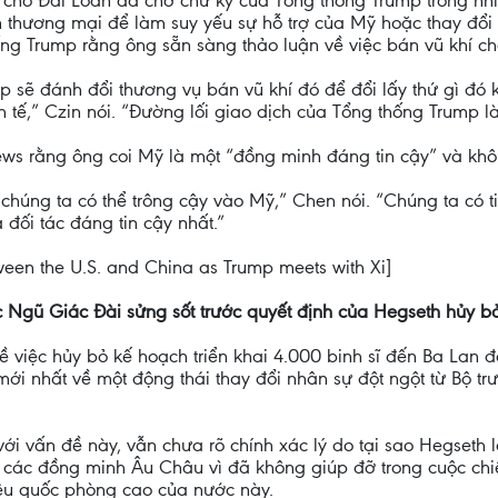
 thương mại để làm suy yếu sự hỗ trợ của Mỹ hoặc thay đổi 
ng Trump rằng ông sẵn sàng thảo luận về việc bán vũ khí ch
p sẽ đánh đổi thương vụ bán vũ khí đó để đổi lấy thứ gì đó
h tế,” Czin nói. “Đường lối giao dịch của Tổng thống Trump l
ews rằng ông coi Mỹ là một “đồng minh đáng tin cậy” và khôn
 chúng ta có thể trông cậy vào Mỹ,” Chen nói. “Chúng ta có
à đối tác đáng tin cậy nhất.”
een the U.S. and China as Trump meets with Xi]
 Ngũ Giác Đài sửng sốt trước quyết định của Hegseth hủy b
ề việc hủy bỏ kế hoạch triển khai 4.000 binh sĩ đến Ba Lan
ới nhất về một động thái thay đổi nhân sự đột ngột từ Bộ 
 vấn đề này, vẫn chưa rõ chính xác lý do tại sao Hegseth l
với các đồng minh Âu Châu vì đã không giúp đỡ trong cuộc c
iêu quốc phòng cao của nước này.