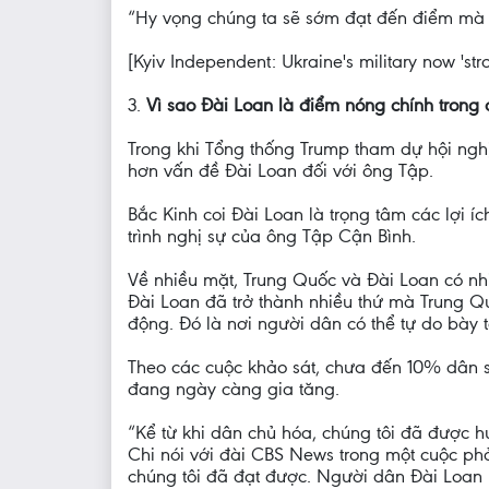
“Hy vọng chúng ta sẽ sớm đạt đến điểm mà cả
[Kyiv Independent: Ukraine's military now 'str
3.
Vì sao Đài Loan là điểm nóng chính tron
Trong khi Tổng thống Trump tham dự hội ngh
hơn vấn đề Đài Loan đối với ông Tập.
Bắc Kinh coi Đài Loan là trọng tâm các lợi í
trình nghị sự của ông Tập Cận Bình.
Về nhiều mặt, Trung Quốc và Đài Loan có n
Đài Loan đã trở thành nhiều thứ mà Trung Qu
động. Đó là nơi người dân có thể tự do bày
Theo các cuộc khảo sát, chưa đến 10% dân số
đang ngày càng gia tăng.
“Kể từ khi dân chủ hóa, chúng tôi đã được 
Chi nói với đài CBS News trong một cuộc phỏ
chúng tôi đã đạt được. Người dân Đài Loan r