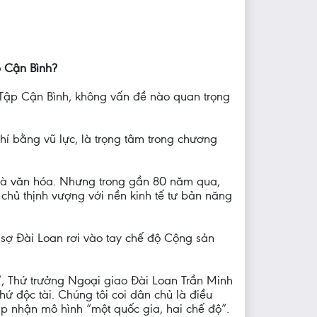
p Cận Bình?
c Tập Cận Bình, không vấn đề nào quan trọng
chí bằng vũ lực, là trọng tâm trong chương
 và văn hóa. Nhưng trong gần 80 năm qua,
 chủ thịnh vượng với nền kinh tế tư bản năng
 sợ Đài Loan rơi vào tay chế độ Cộng sản
”, Thứ trưởng Ngoại giao Đài Loan Trần Minh
ứ độc tài. Chúng tôi coi dân chủ là điều
ấp nhận mô hình “một quốc gia, hai chế độ”.