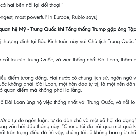
 hai bên nối lại đối thoại.”
ongest, most powerful' in Europe, Rubio says]
g quan hệ Mỹ - Trung Quốc khi Tổng thống Trump gặp ông Tậ
ị thượng đỉnh tại Bắc Kinh tuần này với Chủ tịch Trung Quố
ch cốt lõi của Trung Quốc, và việc thống nhất Đài Loan, thậm 
hiều điểm tương đồng. Hai nước có chung lịch sử, ngôn ngữ
ốc không phải. Đài Loan, một hòn đảo tự trị, là một nền dân
 tỏ quan điểm mà không phải lo lắng.
 Đài Loan ủng hộ việc thống nhất với Trung Quốc, và nỗi lo
hưởng tự do ngôn luận, tự do dân chủ và một xã hội đa dạng
ng vấn hồi đầu tháng này. “Chúng tôi đã trải qua một quá kh
ất trân trọng điều đó. Vì vậy, chúng tôi sẽ không bao giờ ch