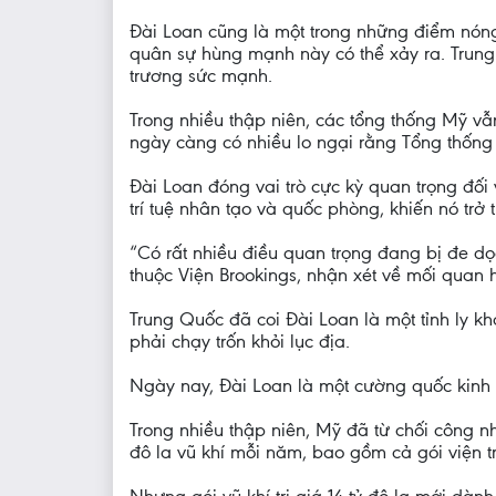
Đài Loan cũng là một trong những điểm nóng
quân sự hùng mạnh này có thể xảy ra. Trun
trương sức mạnh.
Trong nhiều thập niên, các tổng thống Mỹ v
ngày càng có nhiều lo ngại rằng Tổng thống T
Đài Loan đóng vai trò cực kỳ quan trọng đối 
trí tuệ nhân tạo và quốc phòng, khiến nó trở
“Có rất nhiều điều quan trọng đang bị đe dọ
thuộc Viện Brookings, nhận xét về mối quan 
Trung Quốc đã coi Đài Loan là một tỉnh ly k
phải chạy trốn khỏi lục địa.
Ngày nay, Đài Loan là một cường quốc kinh 
Trong nhiều thập niên, Mỹ đã từ chối công
đô la vũ khí mỗi năm, bao gồm cả gói viện t
Nhưng gói vũ khí trị giá 14 tỷ đô la mới dà