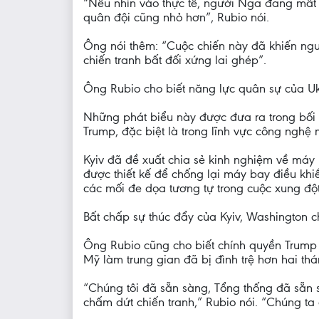
“Nếu nhìn vào thực tế, người Nga đang mất s
quân đội cũng nhỏ hơn”, Rubio nói.
Ông nói thêm: “Cuộc chiến này đã khiến người
chiến tranh bất đối xứng lai ghép”.
Ông Rubio cho biết năng lực quân sự của Uk
Những phát biểu này được đưa ra trong bối 
Trump, đặc biệt là trong lĩnh vực công nghệ 
Kyiv đã đề xuất chia sẻ kinh nghiệm về máy 
được thiết kế để chống lại máy bay điều khiể
các mối đe dọa tương tự trong cuộc xung độ
Bất chấp sự thúc đẩy của Kyiv, Washington c
Ông Rubio cũng cho biết chính quyền Trump
Mỹ làm trung gian đã bị đình trệ hơn hai thá
“Chúng tôi đã sẵn sàng, Tổng thống đã sẵn 
chấm dứt chiến tranh,” Rubio nói. “Chúng ta