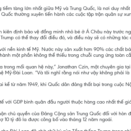
 tiềm tàng lớn nhất giữa Mỹ và Trung Quốc, là nơi duy nhất 
g Quốc thường xuyên tiến hành các cuộc tập trận quân sự 
ẫn kiên định bảo vệ đồng minh nhỏ bé ở Á Châu này trước n
rump có thể thay đổi điều đó, và điều này sẽ có những tác đ
với nền kinh tế Mỹ. Nước này sản xuất hơn 90% các chất bán d
 thành một phần không thể thiếu trong chuỗi cung ứng toàn cầ
a trong mối quan hệ này,” Jonathan Czin, một chuyên gia tại
hệ Mỹ-Đài Loan. “Và tôi nghĩ rằng nói như vậy không phải là
hai kể từ năm 1949, khi Quốc dân đảng thất bại trong cuộc 
tế với GDP bình quân đầu người thuộc hàng cao nhất thế giớ
 nhận chủ quyền của Đảng Cộng sản Trung Quốc đối với hòn 
rợ 10 tỷ đô la được công bố vào tháng 12 năm ngoái.
nh cho Đài Loan đã chờ chữ ký của Tổng thống Trump trong nh