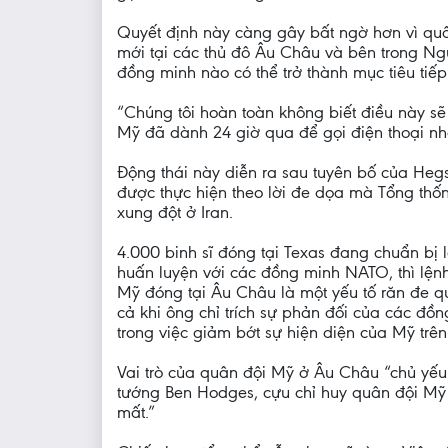
Quyết định này càng gây bất ngờ hơn vì quâ
mới tại các thủ đô Âu Châu và bên trong Ng
đồng minh nào có thể trở thành mục tiêu tiếp
“Chúng tôi hoàn toàn không biết điều này s
Mỹ đã dành 24 giờ qua để gọi điện thoại nh
Động thái này diễn ra sau tuyên bố của Hegs
được thực hiện theo lời đe dọa mà Tổng thố
xung đột ở Iran.
4.000 binh sĩ đóng tại Texas đang chuẩn bị 
huấn luyện với các đồng minh NATO, thì lệnh
Mỹ đóng tại Âu Châu là một yếu tố răn đe q
cả khi ông chỉ trích sự phản đối của các đồ
trong việc giảm bớt sự hiện diện của Mỹ trên
Vai trò của quân đội Mỹ ở Âu Châu “chủ yếu 
tướng Ben Hodges, cựu chỉ huy quân đội Mỹ t
mất.”