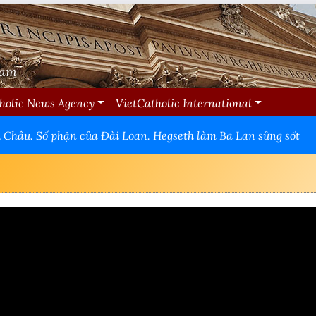
Nam
holic News Agency
VietCatholic International
 Châu. Số phận của Đài Loan. Hegseth làm Ba Lan sửng sốt