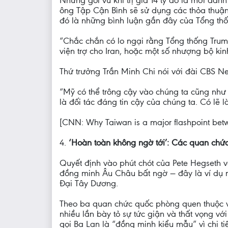
ông Tập Cận Bình sẽ sử dụng các thỏa thuận
đó là những bình luận gần đây của Tổng thố
“Chắc chắn có lo ngại rằng Tổng thống Trum
viện trợ cho Iran, hoặc một số nhượng bộ kin
Thứ trưởng Trần Minh Chi nói với đài CBS N
“Mỹ có thể trông cậy vào chúng ta cũng như
là đối tác đáng tin cậy của chúng ta. Có lẽ l
[CNN: Why Taiwan is a major flashpoint betw
4.
‘Hoàn toàn không ngờ tới’: Các quan chức
Quyết định vào phút chót của Pete Hegseth v
đồng minh Âu Châu bất ngờ — đây là ví dụ m
Đại Tây Dương.
Theo ba quan chức quốc phòng quen thuộc với
nhiều lần bày tỏ sự tức giận và thất vọng 
gọi Ba Lan là “đồng minh kiểu mẫu” vì chi t