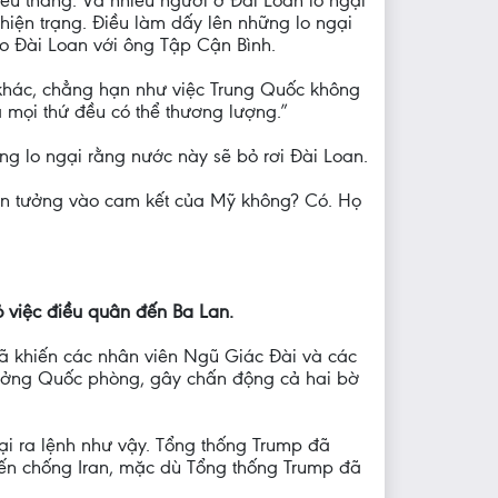
hiện trạng. Điều làm dấy lên những lo ngại
o Đài Loan với ông Tập Cận Bình.
 khác, chẳng hạn như việc Trung Quốc không
à mọi thứ đều có thể thương lượng.”
g lo ngại rằng nước này sẽ bỏ rơi Đài Loan.
 tin tưởng vào cam kết của Mỹ không? Có. Họ
ỏ việc điều quân đến Ba Lan.
 đã khiến các nhân viên Ngũ Giác Đài và các
trưởng Quốc phòng, gây chấn động cả hai bờ
ại ra lệnh như vậy. Tổng thống Trump đã
hiến chống Iran, mặc dù Tổng thống Trump đã