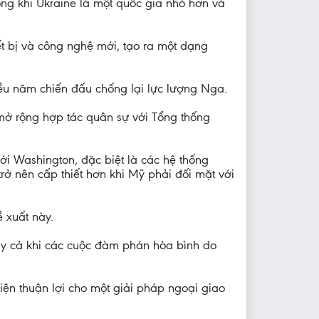
ong khi Ukraine là một quốc gia nhỏ hơn và
iết bị và công nghệ mới, tạo ra một dạng
ều năm chiến đấu chống lại lực lượng Nga.
 mở rộng hợp tác quân sự với Tổng thống
ới Washington, đặc biệt là các hệ thống
rở nên cấp thiết hơn khi Mỹ phải đối mặt với
 xuất này.
y cả khi các cuộc đàm phán hòa bình do
ện thuận lợi cho một giải pháp ngoại giao