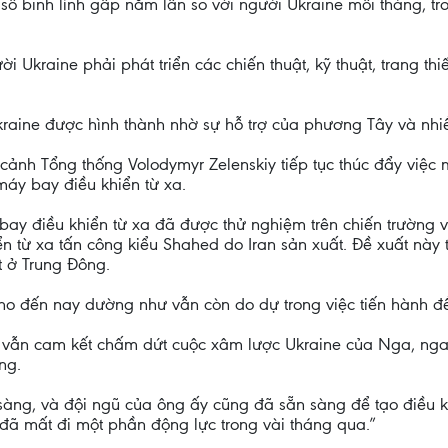
ố binh lính gấp năm lần so với người Ukraine mỗi tháng, tr
 Ukraine phải phát triển các chiến thuật, kỹ thuật, trang th
raine được hình thành nhờ sự hỗ trợ của phương Tây và nhi
cảnh Tổng thống Volodymyr Zelenskiy tiếp tục thúc đẩy việc
máy bay điều khiển từ xa.
bay điều khiển từ xa đã được thử nghiệm trên chiến trường v
n từ xa tấn công kiểu Shahed do Iran sản xuất. Đề xuất này t
t ở Trung Đông.
ho đến nay dường như vẫn còn do dự trong việc tiến hành đề
 vẫn cam kết chấm dứt cuộc xâm lược Ukraine của Nga, nga
ng.
sàng, và đội ngũ của ông ấy cũng đã sẵn sàng để tạo điều ki
 đã mất đi một phần động lực trong vài tháng qua.”