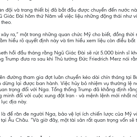
n đội và trang thiết bị đã bắt đầu được chuyển đến nước nà
ũ Giác Đài hôm thứ Năm về việc liệu những động thái như v
 theo.
ẽ xảy ra,” một trong những quan chức Mỹ cho biết, đồng thờ
ằm hiểu rõ quyết định này và tìm hiểu xem liệu còn điều bấ
eth hồi đầu tháng rằng Ngũ Giác Đài sẽ rút 5.000 binh sĩ k
ng Trump đưa ra sau khi Thủ tướng Đức Friedrich Merz nói r
lên đường tham gia đợt luân chuyển kéo dài chín tháng tại 
 dừng lại được ban hành. Việc hủy bỏ nhiệm vụ thường lệ nà
uan trọng đối với Nga. Tổng thống Trump đã khẳng định rằng
ng minh đối với cuộc xung đột Iran - và mệnh lệnh mới nhất 
 lục địa này.
là để răn đe người Nga, bảo vệ lợi ích chiến lược của Mỹ và
ại Âu Châu. “Và giờ đây, một tài sản rất quan trọng vốn sẽ