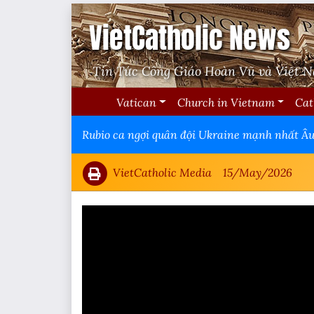
VietCatholic News
Tin Tức Công Giáo Hoàn Vũ và Việt 
Vatican
Church in Vietnam
Cat
Rubio ca ngợi quân đội Ukraine mạnh nhất Âu
VietCatholic Media
15/May/2026