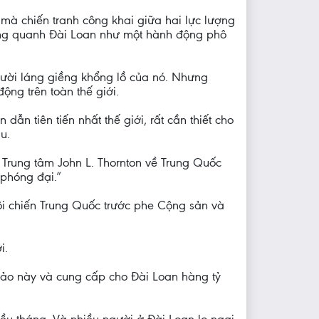
mà chiến tranh công khai giữa hai lực lượng
xung quanh Đài Loan như một hành động phô
gười láng giềng khổng lồ của nó. Nhưng
ộng trên toàn thế giới.
ẫn tiên tiến nhất thế giới, rất cần thiết cho
u.
 Trung tâm John L. Thornton về Trung Quốc
 phóng đại.”
Nội chiến Trung Quốc trước phe Cộng sản và
i.
đảo này và cung cấp cho Đài Loan hàng tỷ
iều tháng. Và nhiều người ở Đài Loan lo ngại