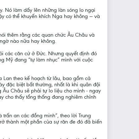
y. Nó làm dấy lên những làn sóng lo ngại
ậy có thể khuyến khích Nga hay không — và
i nói thêm rằng các quan chức Âu Châu và
t ngờ nào nữa hay không.
hỏi các căn cứ ở Đức. Nhưng quyết định đó
ằng Mỹ đang “tự làm nhục” mình với cuộc
Ba Lan theo kế hoạch từ lâu, bao gồm cả
y đặc biệt bất thường, nhất là khi quân đội
 Âu Châu sẽ phải tự lo liệu cho mình - ngay
này cho thấy tổng thống đang nghiêm chỉnh
 trấn an các đồng minh”, theo lời Trung
 trở thành một phần của sự răn đe đó đã biến