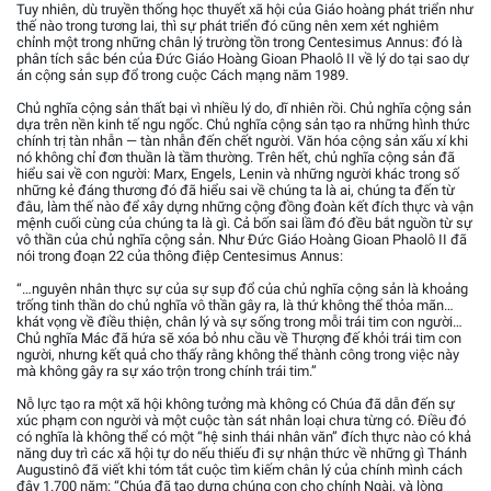
Tuy nhiên, dù truyền thống học thuyết xã hội của Giáo hoàng phát triển như
thế nào trong tương lai, thì sự phát triển đó cũng nên xem xét nghiêm
chỉnh một trong những chân lý trường tồn trong Centesimus Annus: đó là
phân tích sắc bén của Đức Giáo Hoàng Gioan Phaolô II về lý do tại sao dự
án cộng sản sụp đổ trong cuộc Cách mạng năm 1989.
Chủ nghĩa cộng sản thất bại vì nhiều lý do, dĩ nhiên rồi. Chủ nghĩa cộng sản
dựa trên nền kinh tế ngu ngốc. Chủ nghĩa cộng sản tạo ra những hình thức
chính trị tàn nhẫn — tàn nhẫn đến chết người. Văn hóa cộng sản xấu xí khi
nó không chỉ đơn thuần là tầm thường. Trên hết, chủ nghĩa cộng sản đã
hiểu sai về con người: Marx, Engels, Lenin và những người khác trong số
những kẻ đáng thương đó đã hiểu sai về chúng ta là ai, chúng ta đến từ
đâu, làm thế nào để xây dựng những cộng đồng đoàn kết đích thực và vận
mệnh cuối cùng của chúng ta là gì. Cả bốn sai lầm đó đều bắt nguồn từ sự
vô thần của chủ nghĩa cộng sản. Như Đức Giáo Hoàng Gioan Phaolô II đã
nói trong đoạn 22 của thông điệp Centesimus Annus:
“…nguyên nhân thực sự của sự sụp đổ của chủ nghĩa cộng sản là khoảng
trống tinh thần do chủ nghĩa vô thần gây ra, là thứ không thể thỏa mãn…
khát vọng về điều thiện, chân lý và sự sống trong mỗi trái tim con người…
Chủ nghĩa Mác đã hứa sẽ xóa bỏ nhu cầu về Thượng đế khỏi trái tim con
người, nhưng kết quả cho thấy rằng không thể thành công trong việc này
mà không gây ra sự xáo trộn trong chính trái tim.”
Nỗ lực tạo ra một xã hội không tưởng mà không có Chúa đã dẫn đến sự
xúc phạm con người và một cuộc tàn sát nhân loại chưa từng có. Điều đó
có nghĩa là không thể có một “hệ sinh thái nhân văn” đích thực nào có khả
năng duy trì các xã hội tự do nếu thiếu đi sự nhận thức về những gì Thánh
Augustinô đã viết khi tóm tắt cuộc tìm kiếm chân lý của chính mình cách
đây 1.700 năm: “Chúa đã tạo dựng chúng con cho chính Ngài, và lòng