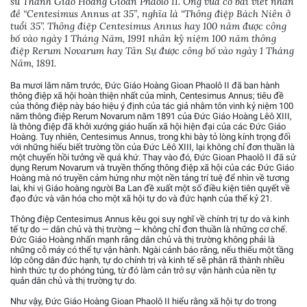
sử Thánh Giáo Hoàng Gioan Phaolô II. Ông vừa có bài viết nhan
đề “Centesimus Annus at 35”, nghĩa là “Thông điệp Bách Niên ở
tuổi 35”. Thông điệp Centesimus Annus hay 100 năm được công
bố vào ngày 1 Tháng Năm, 1991 nhân kỷ niệm 100 năm thông
điệp Rerum Novarum hay Tân Sự được công bố vào ngày 1 Tháng
Năm, 1891.
Ba mươi lăm năm trước, Đức Giáo Hoàng Gioan Phaolô II đã ban hành
thông điệp xã hội hoàn thiện nhất của mình, Centesimus Annus; tiêu đề
của thông điệp này báo hiệu ý định của tác giả nhằm tôn vinh kỷ niệm 100
năm thông điệp Rerum Novarum năm 1891 của Đức Giáo Hoàng Lêô XIII,
là thông điệp đã khởi xướng giáo huấn xã hội hiện đại của các Đức Giáo
Hoàng. Tuy nhiên, Centesimus Annus, trong khi bày tỏ lòng kính trọng đối
với những hiểu biết trường tồn của Đức Lêô XIII, lại không chỉ đơn thuần là
một chuyến hồi tưởng về quá khứ. Thay vào đó, Đức Gioan Phaolô II đã sử
dụng Rerum Novarum và truyền thống thông điệp xã hội của các Đức Giáo
Hoàng mà nó truyền cảm hứng như một nền tảng trí tuệ để nhìn về tương
lai, khi vị Giáo hoàng người Ba Lan đề xuất một số điều kiện tiên quyết về
đạo đức và văn hóa cho một xã hội tự do và đức hạnh của thế kỷ 21.
Thông điệp Centesimus Annus kêu gọi suy nghĩ về chính trị tự do và kinh
tế tự do — dân chủ và thị trường — không chỉ đơn thuần là những cơ chế.
Đức Giáo Hoàng nhấn mạnh rằng dân chủ và thị trường không phải là
những cỗ máy có thể tự vận hành. Ngài cảnh báo rằng, nếu thiếu một tầng
lớp công dân đức hạnh, tự do chính trị và kinh tế sẽ phân rã thành nhiều
hình thức tự do phóng túng, từ đó làm cản trở sự vận hành của nền tự
quản dân chủ và thị trường tự do.
Như vậy, Đức Giáo Hoàng Gioan Phaolô II hiểu rằng xã hội tự do trong