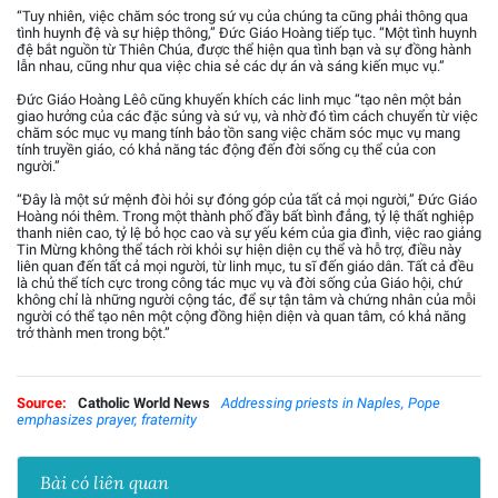
“Tuy nhiên, việc chăm sóc trong sứ vụ của chúng ta cũng phải thông qua
tình huynh đệ và sự hiệp thông,” Đức Giáo Hoàng tiếp tục. “Một tình huynh
đệ bắt nguồn từ Thiên Chúa, được thể hiện qua tình bạn và sự đồng hành
lẫn nhau, cũng như qua việc chia sẻ các dự án và sáng kiến mục vụ.”
Đức Giáo Hoàng Lêô cũng khuyến khích các linh mục “tạo nên một bản
giao hưởng của các đặc sủng và sứ vụ, và nhờ đó tìm cách chuyển từ việc
chăm sóc mục vụ mang tính bảo tồn sang việc chăm sóc mục vụ mang
tính truyền giáo, có khả năng tác động đến đời sống cụ thể của con
người.”
“Đây là một sứ mệnh đòi hỏi sự đóng góp của tất cả mọi người,” Đức Giáo
Hoàng nói thêm. Trong một thành phố đầy bất bình đẳng, tỷ lệ thất nghiệp
thanh niên cao, tỷ lệ bỏ học cao và sự yếu kém của gia đình, việc rao giảng
Tin Mừng không thể tách rời khỏi sự hiện diện cụ thể và hỗ trợ, điều này
liên quan đến tất cả mọi người, từ linh mục, tu sĩ đến giáo dân. Tất cả đều
là chủ thể tích cực trong công tác mục vụ và đời sống của Giáo hội, chứ
không chỉ là những người cộng tác, để sự tận tâm và chứng nhân của mỗi
người có thể tạo nên một cộng đồng hiện diện và quan tâm, có khả năng
trở thành men trong bột.”
Source:
Catholic World News
Addressing priests in Naples, Pope
emphasizes prayer, fraternity
Bài có liên quan