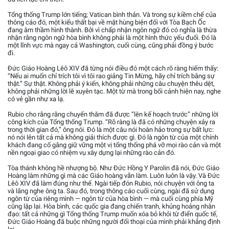
Tổng thống Trump lớn tiếng; Vatican bình thản. Và trong sự kiềm chế của
thông cáo đó, một kiểu thất bại về mặt hùng biện đối với Tòa Bạch Ốc
đang âm thầm hình thành. Bởi vì chấp nhận ngôn ngữ đó có nghĩa là thừa
nhận rằng ngôn ngữ hòa bình không phải là một hình thức yếu đuối. Đó là
một lĩnh vực mà ngay cả Washington, cuối cùng, cũng phải đồng ý bước
đi.
Đức Giáo Hoàng Lêô XIV đã từng nói điều đó một cách rõ ràng hiếm thấy:
“Nếu ai muốn chỉ trích tôi vì tôi rao giảng Tin Mừng, hãy chỉ trích bằng sự
thật.” Sự thật. Không phải ý kiến, không phải những câu chuyện thêu dệt,
không phải những lời lẽ xuyên tạc. Một từ mà trong bối cảnh hiện nay, nghe
có vẻ gần như xa lạ.
Rubio cho rằng rằng chuyến thăm đã được “lên kế hoạch trước” những lời
công kích của Tổng thống Trump. “Rõ ràng là đã có những chuyện xảy ra
trong thời gian đó,” ông nói. Đó là một câu nói hoàn hảo trong sự bất lực:
nó nói lên tất cả mà không giải thích được gì. Đó là ngôn từ của một chính
khách đang cố gắng giữ vững một vị tổng thống phá vỡ mọi rào cản và một
nền ngoại giao có nhiệm vụ xây dựng lại những rào cản đó.
Tòa thánh không hề nhượng bộ. Như Đức Hồng Y Parolin đã nói, Đức Giáo
Hoàng làm những gì mà các Giáo hoàng vẫn làm. Luôn luôn là vậy. Và Đức
Lêô XIV đã làm đúng như thế. Ngài tiếp đón Rubio, nói chuyện với ông ta
và lắng nghe ông ta. Sau đó, trong thông cáo cuối cùng, ngài đã sử dụng
ngôn từ của riêng mình — ngôn từ của hòa bình — mà cuối cùng phía Mỹ
cũng lặp lại. Hòa bình, các quốc gia đang chiến tranh, khủng hoảng nhân
đạo: tất cả những gì Tổng thống Trump muốn xóa bỏ khỏi từ điển quốc tế,
Đức Giáo Hoàng đã buộc những người đối thoại của mình phải khẳng định