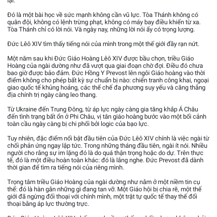
lại.
Đó là một bài học về sức mạnh không cần vũ lực. Tòa Thánh không có
quân đội, không có lệnh trừng phạt, không có máy bay điều khiển từ xa.
Tòa Thánh chỉ có lời nói. Và ngày nay, những lời nói ấy có trọng lượng.
Đức Lêô XIV tìm thấy tiếng nói của mình trong một thế giới đầy rạn nứt.
Một năm sau khi Đức Giáo Hoàng Lêô XIV được bầu chọn, triều Giáo
Hoàng của ngài dường như đã vượt qua giai đoạn chờ đợi. Điều đó chưa
bao giờ được bảo đảm. Đức Hồng Y Prevost lên ngôi Giáo hoàng vào thời
điểm không cho phép bất kỳ sự chuẩn bị nào: chiến tranh công khai, ngoại
giao quốc tế khủng hoảng, các thể chế đa phương suy yếu và căng thẳng
địa chính trị ngày càng leo thang.
Từ Ukraine đến Trung Đông, từ áp lực ngày càng gia tăng khắp Á Châu
đến tình trạng bất ổn ở Phi Châu, vị tân giáo hoàng bước vào một bối cảnh
toàn cầu ngày càng bị chi phối bởi logic của bạo lực.
Tuy nhiên, đặc điểm nổi bật đầu tiên của Đức Lêô XIV chính là việc ngài từ
chối phản ứng ngay lập tức. Trong những tháng đầu tiên, ngài ít nói. Nhiều
người cho rằng sự im lặng đó là do quá thận trọng hoặc do dự. Trên thực
tế, đó là một điều hoàn toàn khác: đó là lắng nghe. Đức Prevost đã dành
thời gian để tìm ra tiếng nói của riêng mình.
Trọng tâm triều Giáo Hoàng của ngài dường như nằm ở một niềm tin cụ
thể: đó là hàn gắn những gì đang tan vỡ. Một Giáo hội bị chia rẽ, một thế
giới đã ngừng đối thoại với chính mình, một trật tự quốc tế thay thế đối
thoại bằng áp lực thường trực.