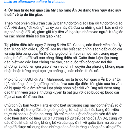
build an alternative culture to violence
4. Ủy ban tự do tôn giáo của Mỹ cho rằng Ấn Độ đang trên “quỹ đạo suy
thoái” về tự do tôn giáo.
Theo một phiên điều trần của ủy ban tự do tôn giáo Hoa Kỳ, tự do tôn giáo
ở Ấn Độ đang “đi xuống”, và ủy ban này đã đưa ra những cảnh báo mới về
sự phân biệt đối xử, giam giữ tùy tiện và bạo lực nhắm vào người Kitô giáo
và các nhóm thiểu số tôn giáo khác.
Tại phiên điều trần ngày 7 tháng 5 trên Đồi Capitol, các thành viên của Ủy
ban Tự do Tôn giáo Quốc tế Hoa Kỳ cho biết các chính sách cấp quốc gia
và cấp tiểu bang của Ấn Độ đang góp phần tạo ra một môi trường ngày
càng thù địch đối với các cộng đồng thiểu số. Cuộc thảo luận tập trung
đặc biệt vào các luật chống cải đạo, các cuộc tấn công vào nơi thờ
phượng, áp lực lên giới giáo sĩ và việc chính quyền địa phương không ngăn
chặn hoặc trừng phạt bạo lực chống lại các nhóm thiểu số.
Phó chủ tịch USCIRF, Asif Mahmood, mô tả tự do tôn giáo ở Ấn Độ là “tồi
tệ”, nói rằng các cộng đồng thiểu số và các địa điểm tôn giáo của họ vẫn
dễ bị quấy rối, giám sát và luật pháp phân biệt đối xử. Ông nói thêm rằng
các thành viên giáo sĩ thường xuyên bị bắt giữ với cáo buộc ép buộc cải
đạo và sau đó được thả.
Chủ tịch ủy ban Vicky Hartzler cho biết sự xuống cấp này có thể thấy rõ ở
nhiều cấp độ trong đời sống công cộng, từ luật pháp tiểu bang đến việc
thực thi pháp luật địa phương. Bà chỉ ra các luật chống chuyển đổi tôn
giáo hiện đang có hiệu lực ở 13 trong số 28 tiểu bang của Ấn Độ, cùng với
các điều khoản chống khủng bố và các quy định về quốc tịch mà bà cho
rằng đã được sử dụng theo những cách ảnh hưởng không cân xứng đến