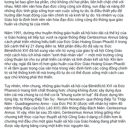
tương lai bao gồm ba phần, chứ không chỉ hai phần, liên kết chặt chẽ với
nhau. Một nền văn hóa đạo đức công cộng sôi động, vun đắp và nâng đỡ
những đức tính giúp sống trọn vẹn cuộc sống tự do, là điều thiết yếu để
hướng dẫn hoạt động của nền chính trị và kinh tế tự do. Và nhiệm vụ của
Giáo hội là định hình nền văn hóa đạo đức công cộng đó thông qua giáo
huấn và chứng tá của mình.
Năm 1991, dường như truyền thống giáo huấn xã hội kéo dài cả thế kỷ của
vị Giáo hoàng sẽ tiếp tục vượt ra ngoài thông điệp Centesimus Annus bằng
cách phát triển những hiểu biết của Đức Giáo Hoàng Gioan Phaolô II trong
bối cảnh thế kỷ 21 đang diễn ra. Một phần điều đó đã xảy ra: Đức
Bênêđíctô XVI đã bổ sung vào vốn từ vựng của giáo lý xã hội Công Giáo
một cách hữu ích khái niệm “sinh thái nhân văn” — một môi trường công
cộng thuận lợi cho sự phát triển cá nhân và tình đoàn kết xã hội. Khi làm
như vậy, ngài đã làm rõ hơn giáo huấn của Đức Giáo Hoàng Gioan Phaolô
II về tầm quan trọng của văn hóa trong việc định hình các cộng đồng chính
trị và hệ thống kinh tế mà trong đó tự do có thể được sống một cách cao
quý chứ không phải thô thiển.
Tuy nhiên, nhìn chung, những giáo huấn xã hội của Bênêđíctô XVI và Đức
Phanxicô mang tính chất thoáng hơn; chúng không được xây dựng dựa
trên cái mà chúng ta có thể coi là “khung sườn trí tuệ” đã được dựng lên
từng lớp, từ thông điệp Tân Sự - Rerum Novarum- qua thông điệp Tứ Thập
Niên - Quadragesimo Anno - của Đức Piô XI (được viết nhân kỷ niệm 40
năm thông điệp của Đức Lêô XIII) đến thông điệp Bách Niên -Centesimus
Annus. Vì vậy, nhìn lại sau 35 năm, Centesimus Annus trông giống như
chương kết thúc của học thuyết xã hội Công Giáo ở dạng cổ điển hơn là
chương mở đầu cho một giáo huấn xã hội của Giáo hoàng đang phát triển
được xây dựng bằng cùng một kiến trúc nguyên tắc.