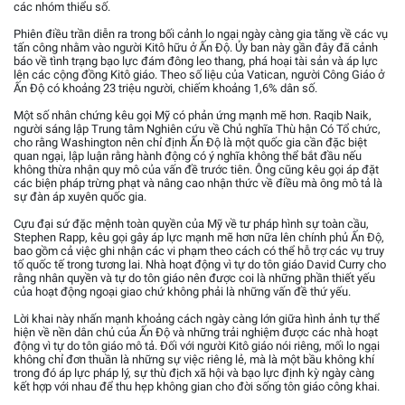
các nhóm thiểu số.
Phiên điều trần diễn ra trong bối cảnh lo ngại ngày càng gia tăng về các vụ
tấn công nhằm vào người Kitô hữu ở Ấn Độ. Ủy ban này gần đây đã cảnh
báo về tình trạng bạo lực đám đông leo thang, phá hoại tài sản và áp lực
lên các cộng đồng Kitô giáo. Theo số liệu của Vatican, người Công Giáo ở
Ấn Độ có khoảng 23 triệu người, chiếm khoảng 1,6% dân số.
Một số nhân chứng kêu gọi Mỹ có phản ứng mạnh mẽ hơn. Raqib Naik,
người sáng lập Trung tâm Nghiên cứu về Chủ nghĩa Thù hận Có Tổ chức,
cho rằng Washington nên chỉ định Ấn Độ là một quốc gia cần đặc biệt
quan ngại, lập luận rằng hành động có ý nghĩa không thể bắt đầu nếu
không thừa nhận quy mô của vấn đề trước tiên. Ông cũng kêu gọi áp đặt
các biện pháp trừng phạt và nâng cao nhận thức về điều mà ông mô tả là
sự đàn áp xuyên quốc gia.
Cựu đại sứ đặc mệnh toàn quyền của Mỹ về tư pháp hình sự toàn cầu,
Stephen Rapp, kêu gọi gây áp lực mạnh mẽ hơn nữa lên chính phủ Ấn Độ,
bao gồm cả việc ghi nhận các vi phạm theo cách có thể hỗ trợ các vụ truy
tố quốc tế trong tương lai. Nhà hoạt động vì tự do tôn giáo David Curry cho
rằng nhân quyền và tự do tôn giáo nên được coi là những phần thiết yếu
của hoạt động ngoại giao chứ không phải là những vấn đề thứ yếu.
Lời khai này nhấn mạnh khoảng cách ngày càng lớn giữa hình ảnh tự thể
hiện về nền dân chủ của Ấn Độ và những trải nghiệm được các nhà hoạt
động vì tự do tôn giáo mô tả. Đối với người Kitô giáo nói riêng, mối lo ngại
không chỉ đơn thuần là những sự việc riêng lẻ, mà là một bầu không khí
trong đó áp lực pháp lý, sự thù địch xã hội và bạo lực định kỳ ngày càng
kết hợp với nhau để thu hẹp không gian cho đời sống tôn giáo công khai.