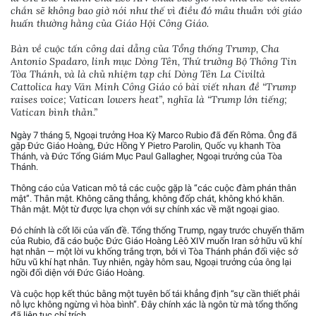
chắn sẽ không bao giờ nói như thế vì điều đó mâu thuẫn với giáo
huấn thường hằng của Giáo Hội Công Giáo.
Bàn về cuộc tấn công dai dẳng của Tổng thống Trump, Cha
Antonio Spadaro, linh mục Dòng Tên, Thứ trưởng Bộ Thông Tin
Tòa Thánh, và là chủ nhiệm tạp chí Dòng Tên La Civiltà
Cattolica hay Văn Minh Công Giáo có bài viết nhan đề “Trump
raises voice; Vatican lowers heat”, nghĩa là “Trump lớn tiếng;
Vatican bình thản.”
Ngày 7 tháng 5, Ngoại trưởng Hoa Kỳ Marco Rubio đã đến Rôma. Ông đã
gặp Đức Giáo Hoàng, Đức Hồng Y Pietro Parolin, Quốc vụ khanh Tòa
Thánh, và Đức Tổng Giám Mục Paul Gallagher, Ngoại trưởng của Tòa
Thánh.
Thông cáo của Vatican mô tả các cuộc gặp là “các cuộc đàm phán thân
mật”. Thân mật. Không căng thẳng, không đốp chát, không khó khăn.
Thân mật. Một từ được lựa chọn với sự chính xác về mặt ngoại giao.
Đó chính là cốt lõi của vấn đề. Tổng thống Trump, ngay trước chuyến thăm
của Rubio, đã cáo buộc Đức Giáo Hoàng Lêô XIV muốn Iran sở hữu vũ khí
hạt nhân — một lời vu khống trắng trợn, bởi vì Tòa Thánh phản đối việc sở
hữu vũ khí hạt nhân. Tuy nhiên, ngày hôm sau, Ngoại trưởng của ông lại
ngồi đối diện với Đức Giáo Hoàng.
Và cuộc họp kết thúc bằng một tuyên bố tái khẳng định “sự cần thiết phải
nỗ lực không ngừng vì hòa bình”. Đây chính xác là ngôn từ mà tổng thống
đã liên tục chỉ trích.