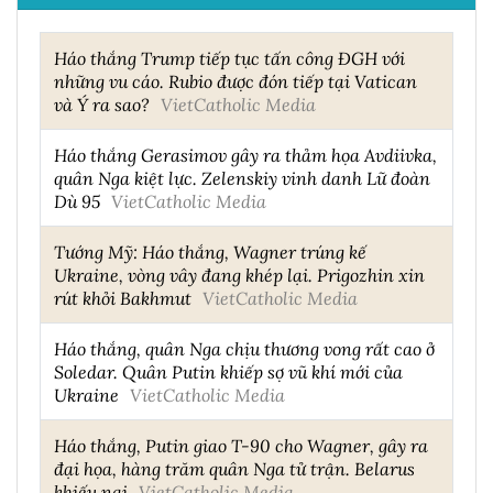
Háo thắng Trump tiếp tục tấn công ĐGH với
những vu cáo. Rubio được đón tiếp tại Vatican
và Ý ra sao?
VietCatholic Media
Háo thắng Gerasimov gây ra thảm họa Avdiivka,
quân Nga kiệt lực. Zelenskiy vinh danh Lữ đoàn
Dù 95
VietCatholic Media
Tướng Mỹ: Háo thắng, Wagner trúng kế
Ukraine, vòng vây đang khép lại. Prigozhin xin
rút khỏi Bakhmut
VietCatholic Media
Háo thắng, quân Nga chịu thương vong rất cao ở
Soledar. Quân Putin khiếp sợ vũ khí mới của
Ukraine
VietCatholic Media
Háo thắng, Putin giao T-90 cho Wagner, gây ra
đại họa, hàng trăm quân Nga tử trận. Belarus
khiếu nại
VietCatholic Media