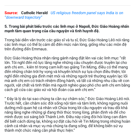
Source:
Catholic Herald
US religious freedom panel says India is on
“downward trajectory”
5. Trong bài phát biểu trước các linh mục ở Napoli, Đức Giáo Hoàng nhấn
mạnh tầm quan trọng của cầu nguyện và tình huynh đệ.
Trong bài diễn văn trước các giáo sĩ và tu sĩ, Đức Giáo Hoàng Lêô nói rằng
các linh mục có thể bị cám dỗ đến mức nản lòng, giống như các môn đệ
trên đường đến Emmaus.
Đức Giáo Hoàng thừa nhận rằng gánh nặng đặt lên vai các linh mục “rất
lớn. Tôi nghĩ đến nỗ lực lắng nghe những câu chuyện được truyền lại cho
anh chị em... kiên trì trong cam kết rao giảng Tin Mừng, điều có thể mang
đến những chân trời hy vọng và khuyến khích sự lựa chọn điều thiện; tôi
nghĩ đến những gia đình mệt mỏi và những người trẻ thường xuyên lạc lối
mà anh chị em có trách nhiệm đồng hành, và tất cả những nhu cầu về con
người, vật chất và tinh thần mà người nghèo giao phó cho anh chị em bằng
cách gõ cửa các giáo xứ và hội đoàn của anh chị em.”
“ Đây là lý do tại sao chúng ta cần sự chăm sóc,” Đức Giáo Hoàng Lêô nói.
Trước hết, cần chăm sóc đời sống nội tâm và tâm linh, không ngừng nuôi
dưỡng mối quan hệ cá nhân với Chúa trong lời cầu nguyện và trau dồi khả
năng lắng nghe những gì đang thôi thúc trong lòng, phân định và để cho
mình được soi sáng bởi Thánh Linh. Điều này cũng đòi hỏi lòng can đảm
để biết cách dừng lại, không sợ đặt câu hỏi về Tin Mừng trong những hoàn
cảnh cá nhân và mục vụ mà chúng ta đang sống, để không biến sứ vụ
thành một chức năng cần phải thực hiện.”