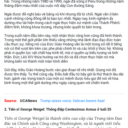
hãi. Trong những năm 1980 và 1990, ngài đã sống ở Peru trong những năm
tháng đẫm máu nhất của cuộc nổi dậy Con đường Sáng.
Ngài được đề nghị bảo vệ bằng vũ khí nhưng đã từ chối. Ngài vẫn ở bên
cạnh những cộng đồng dễ bị bạo lực nhất. Ngày nay, kinh nghiệm ấy
dường như tái hiện trong cách ngài thực hiện sứ mệnh của Thánh Phêrô:
điềm tĩnh, không khoa trương, nhưng kiên quyết từ bên trong.
Trong suốt năm đầu tiên này, một nhận thức rộng hơn cũng đã hình thành.
Trong một thế giới phần lớn thiếu vắng những nhà lãnh đạo đạo đức toàn
cầu thực sự, tiếng nói của Đức Giáo Hoàng vẫn là một trong số rất ít tiếng
nói có thể vượt lên trên các phe phái chính trị và các khối ý thức hệ. Không
phải vì quyền lực vật chất hay kinh tế, mà vì quyền uy biểu tượng và tinh
thần. Đức Lêô XIV thừa hưởng vai trò đó và đã chọn thực hiện nó mà
không biến nó thành một màn trình diễn.
Giờ đây, triều Giáo Hoàng bước vào giai đoạn tế nhị nhất. Giọng nói đã
được tìm thấy. Tư thế cũng vậy. Điều bắt đầu từ bây giờ là thử thách lâu dài
hơn: gánh vác trọng trách của một sứ mệnh được kêu gọi để nói về hòa
bình trong một thế giới dường như ngày càng quen với chiến tranh.
Source:
UCANews
Trump raises voice; Vatican lowers heat
2. Tiến sĩ George Weigel: Thông điệp Centesimus Annus ở tuổi 35
Tiến sĩ George Weigel là thành viên cao cấp của Trung tâm Đạo
đức và Chính sách Công cộng Washington, và là người viết tiểu