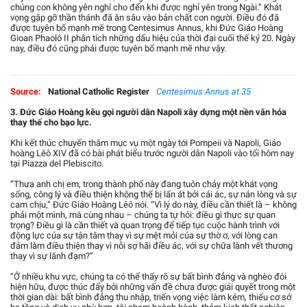
chúng con không yên nghỉ cho đến khi được nghỉ yên trong Ngài.” Khát
vọng gặp gỡ thần thánh đã ăn sâu vào bản chất con người. Điều đó đã
được tuyên bố mạnh mẽ trong Centesimus Annus, khi Đức Giáo Hoàng
Gioan Phaolô II phân tích những dấu hiệu của thời đại cuối thế kỷ 20. Ngày
nay, điều đó cũng phải được tuyên bố mạnh mẽ như vậy.
Source:
National Catholic Register
Centesimus Annus at 35
3. Đức Giáo Hoàng kêu gọi người dân Napoli xây dựng một nền văn hóa
thay thế cho bạo lực.
Khi kết thúc chuyến thăm mục vụ một ngày tới Pompeii và Napoli, Giáo
hoàng Lêô XIV đã có bài phát biểu trước người dân Napoli vào tối hôm nay
tại Piazza del Plebiscito.
“Thưa anh chị em, trong thành phố này đang tuôn chảy một khát vọng
sống, công lý và điều thiện không thể bị lấn át bởi cái ác, sự nản lòng và sự
cam chịu,” Đức Giáo Hoàng Lêô nói. “Vì lý do này, điều cần thiết là – không
phải một mình, mà cùng nhau – chúng ta tự hỏi: điều gì thực sự quan
trọng? Điều gì là cần thiết và quan trọng để tiếp tục cuộc hành trình với
động lực của sự tận tâm thay vì sự mệt mỏi của sự thờ ơ, với lòng can
đảm làm điều thiện thay vì nỗi sợ hãi điều ác, với sự chữa lành vết thương
thay vì sự lãnh đạm?”
“Ở nhiều khu vực, chúng ta có thể thấy rõ sự bất bình đẳng và nghèo đói
hiện hữu, được thúc đẩy bởi những vấn đề chưa được giải quyết trong một
thời gian dài: bất bình đẳng thu nhập, triển vọng việc làm kém, thiếu cơ sở