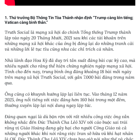
1. Thứ trưởng Bộ Thông Tin Tòa Thánh nhận định “Trump càng lớn tiếng;
Vatican càng bình thản.”
Truth Social là mạng xã hội do chính Tổng thống Trump thành
lập vào ngày 20 Tháng Mười, 2021 sau khi các tài khoản trên
những mạng xã hội khác của ông bị đóng lại do những tranh cãi
và những lời lẽ tục tĩu cũng như các chỉ trích cá nhân.
Nhà lãnh đạo Hoa Kỳ đã duy trì tần suất đăng bài cực kỳ cao, mà
nhiều người cho rằng thể hiện chứng nghiện ngập mạng xã hội.
Tính cho đến nay, trung bình ông đăng khoảng 18 bài mỗi ngày
trên mạng xã hội Truth Social, với gần 7.000 bài đăng trong năm
qua.
Ông cũng có khuynh hướng lặp lại liên tục. Vào tháng 12 năm
2025, ông nổi tiếng với việc đăng hơn 160 bài trong một đêm,
thường xuyên lặp lại nội dung ngay lập tức.
Đáng quan ngại là dù bận rộn với rất nhiều công việc ông vẫn
không nhắc đến Đức Thánh Cha Lêô XIV với cáo buộc sai trái
rằng vị Giáo Hoàng đang gây hại cho người Công Giáo và cả
những người khác khi nói rằng việc Iran sở hữu vũ khí hạt nhân
là OK. Đức Thánh Cha Lêô XIV chưa bao giờ nói như thế và chắc