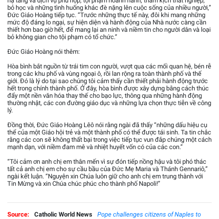
hạ tầng và dịch vụ phù hợp, tội phạm hoành hành, thảm kịch thất nghiệp,
bỏ học và những tình huống khác đè nặng lên cuộc sống của nhiều người,”
Đức Giáo Hoàng tiếp tục. “Trước những thực tế này, đôi khi mang những
mức độ đáng lo ngại, sự hiện diện và hành động của Nhà nước càng cần
thiết hơn bao giờ hết, để mang lại an ninh và niềm tin cho người dân và loại
bỏ không gian cho tội phạm có tổ chức.”
Đức Giáo Hoàng nói thêm:
Hòa bình bắt nguồn từ trái tim con người, vượt qua các mối quan hệ, bén rễ
trong các khu phố và vùng ngoại ô, rồi lan rộng ra toàn thành phố và thế
giới. Đó là lý do tại sao chúng tôi cảm thấy cần thiết phải hành động trước
hết trong chính thành phố. Ở đây, hòa bình được xây dựng bằng cách thúc
đẩy một nền văn hóa thay thế cho bạo lực, thông qua những hành động
thường nhật, các con đường giáo dục và những lựa chọn thực tiễn về công
lý.
Đồng thời, Đức Giáo Hoàng Lêô nói rằng ngài đã thấy “những dấu hiệu cụ
thể của một Giáo hội trẻ và một thành phố có thể được tái sinh. Ta tin chắc
rằng các con sẽ không thất bại trong việc tiếp tục vun đắp chúng một cách
mạnh dạn, với niềm đam mê và nhiệt huyết vốn có của các con.”
“Tôi cảm ơn anh chị em thân mến vì sự đón tiếp nồng hậu và tôi phó thác
tất cả anh chị em cho sự cầu bầu của Đức Mẹ Maria và Thánh Gennariô,”
ngài kết luận. “Nguyện xin Chúa luôn giữ cho anh chị em trung thành với
Tin Mừng và xin Chúa chúc phúc cho thành phố Napoli!”
Source:
Catholic World News
Pope challenges citizens of Naples to