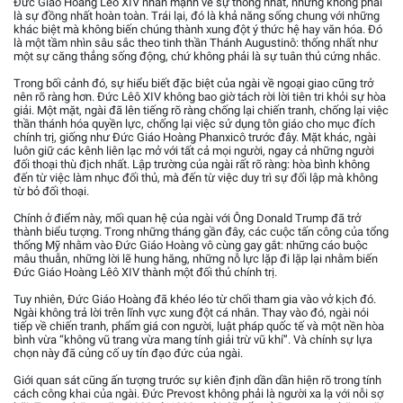
Đức Giáo Hoàng Lêô XIV nhấn mạnh về sự thống nhất, nhưng không phải
là sự đồng nhất hoàn toàn. Trái lại, đó là khả năng sống chung với những
khác biệt mà không biến chúng thành xung đột ý thức hệ hay văn hóa. Đó
là một tầm nhìn sâu sắc theo tinh thần Thánh Augustinô: thống nhất như
một sự căng thẳng sống động, chứ không phải là sự tuân thủ cứng nhắc.
Trong bối cảnh đó, sự hiểu biết đặc biệt của ngài về ngoại giao cũng trở
nên rõ ràng hơn. Đức Lêô XIV không bao giờ tách rời lời tiên tri khỏi sự hòa
giải. Một mặt, ngài đã lên tiếng rõ ràng chống lại chiến tranh, chống lại việc
thần thánh hóa quyền lực, chống lại việc sử dụng tôn giáo cho mục đích
chính trị, giống như Đức Giáo Hoàng Phanxicô trước đây. Mặt khác, ngài
luôn giữ các kênh liên lạc mở với tất cả mọi người, ngay cả những người
đối thoại thù địch nhất. Lập trường của ngài rất rõ ràng: hòa bình không
đến từ việc làm nhục đối thủ, mà đến từ việc duy trì sự đối lập mà không
từ bỏ đối thoại.
Chính ở điểm này, mối quan hệ của ngài với Ông Donald Trump đã trở
thành biểu tượng. Trong những tháng gần đây, các cuộc tấn công của tổng
thống Mỹ nhằm vào Đức Giáo Hoàng vô cùng gay gắt: những cáo buộc
mâu thuẫn, những lời lẽ hung hăng, những nỗ lực lặp đi lặp lại nhằm biến
Đức Giáo Hoàng Lêô XIV thành một đối thủ chính trị.
Tuy nhiên, Đức Giáo Hoàng đã khéo léo từ chối tham gia vào vở kịch đó.
Ngài không trả lời trên lĩnh vực xung đột cá nhân. Thay vào đó, ngài nói
tiếp về chiến tranh, phẩm giá con người, luật pháp quốc tế và một nền hòa
bình vừa “không vũ trang vừa mang tính giải trừ vũ khí”. Và chính sự lựa
chọn này đã củng cố uy tín đạo đức của ngài.
Giới quan sát cũng ấn tượng trước sự kiên định dần dần hiện rõ trong tính
cách công khai của ngài. Đức Prevost không phải là người xa lạ với nỗi sợ