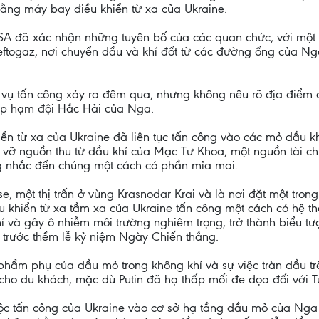
bằng máy bay điều khiển từ xa của Ukraine.
A đã xác nhận những tuyên bố của các quan chức, với một
ftogaz, nơi chuyển dầu và khí đốt từ các đường ống của Ng
ụ tấn công xảy ra đêm qua, nhưng không nêu rõ địa điểm cụ
ập hạm đội Hắc Hải của Nga.
ển từ xa của Ukraine đã liên tục tấn công vào các mỏ dầu k
vỡ nguồn thu từ dầu khí của Mạc Tư Khoa, một nguồn tài ch
g nhắc đến chúng một cách có phần mỉa mai.
, một thị trấn ở vùng Krasnodar Krai và là nơi đặt một tro
ều khiển từ xa tầm xa của Ukraine tấn công một cách có hệ t
và gây ô nhiễm môi trường nghiêm trọng, trở thành biểu tượ
trước thềm lễ kỷ niệm Ngày Chiến thắng.
hẩm phụ của dầu mỏ trong không khí và sự việc tràn dầu tr
 cho du khách, mặc dù Putin đã hạ thấp mối đe dọa đối với T
uộc tấn công của Ukraine vào cơ sở hạ tầng dầu mỏ của Nga