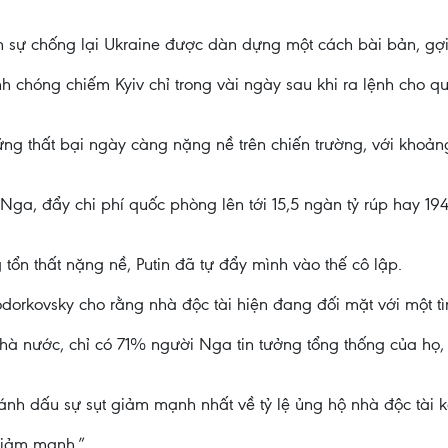
n sự chống lại Ukraine được dàn dựng một cách bài bản, gợi
 chóng chiếm Kyiv chỉ trong vài ngày sau khi ra lệnh cho q
 thất bại ngày càng nặng nề trên chiến trường, với khoảng 1
Nga, đẩy chi phí quốc phòng lên tới 15,5 ngàn tỷ rúp hay 194
ổn thất nặng nề, Putin đã tự đẩy mình vào thế cô lập.
dorkovsky cho rằng nhà độc tài hiện đang đối mặt với một t
hà nước, chỉ có 71% người Nga tin tưởng tổng thống của họ, 
nh dấu sự sụt giảm mạnh nhất về tỷ lệ ủng hộ nhà độc tài k
 giảm mạnh.”