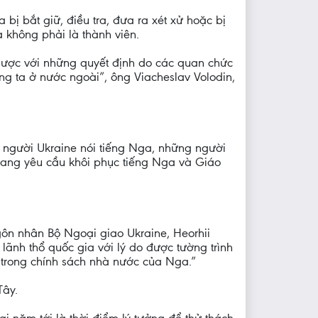
 bắt giữ, điều tra, đưa ra xét xử hoặc bị
 không phải là thành viên.
gược với những quyết định do các quan chức
g ta ở nước ngoài”, ông Viacheslav Volodin,
người Ukraine nói tiếng Nga, những người
đang yêu cầu khôi phục tiếng Nga và Giáo
ôn nhân Bộ Ngoại giao Ukraine, Heorhii
ãnh thổ quốc gia với lý do được tường trình
trong chính sách nhà nước của Nga.”
Tây.
 năm tới là thời điểm lý tưởng để thử thách