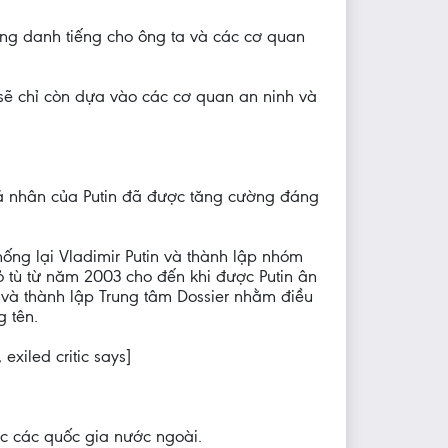
dựng danh tiếng cho ông ta và các cơ quan
 sẽ chỉ còn dựa vào các cơ quan an ninh và
 cá nhân của Putin đã được tăng cường đáng
hống lại Vladimir Putin và thành lập nhóm
ỏ tù từ năm 2003 cho đến khi được Putin ân
 và thành lập Trung tâm Dossier nhằm điều
g tên.
exiled critic says]
ợc các quốc gia nước ngoài.