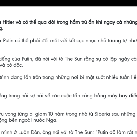
 Hitler và có thể qua đời trong hầm trú ẩn khi ngay cả nhữn
g.
Putin có thể phải đối mặt với kết cục nhục nhã tương tự như 
tiếng của Putin, đã nói với tờ The Sun rằng sự cô lập ngày 
và cô độc.
nh đang lẩn trốn trong những nơi bí mật suốt nhiều tuần liề
sống trong nỗi sợ hãi về các cuộc tấn công bằng máy bay điề
 vong từng bị giam 10 năm trong nhà tù Siberia sau những x
động bên ngoài nước Nga.
ình ở Luân Đôn, ông nói với tờ The Sun: “Putin đã làm rất 