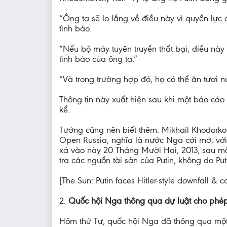
“Ông ta sẽ lo lắng về điều này vì quyền lực 
tình báo.
“Nếu bộ máy tuyên truyền thất bại, điều này
tình báo của ông ta.”
“Và trong trường hợp đó, họ có thể ăn tươi n
Thông tin này xuất hiện sau khi một báo cáo
kể.
Tưởng cũng nên biết thêm: Mikhail Khodorkov
Open Russia, nghĩa là nước Nga cởi mở, với 
xá vào này 20 Tháng Mười Hai, 2013, sau mộ
tra các nguồn tài sản của Putin, không do Pu
[The Sun: Putin faces Hitler-style downfall & c
2.
Quốc hội Nga thông qua dự luật cho phép
Hôm thứ Tư, quốc hội Nga đã thông qua một 