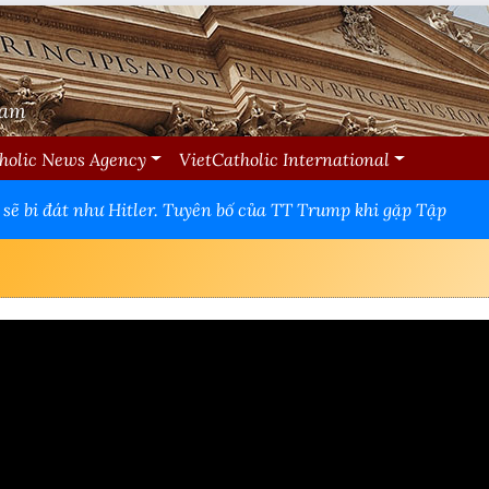
Nam
holic News Agency
VietCatholic International
 sẽ bi đát như Hitler. Tuyên bố của TT Trump khi gặp Tập