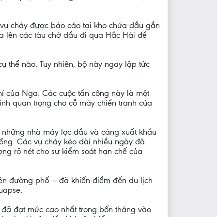
 vụ cháy được báo cáo tại kho chứa dầu gần
a lên các tàu chở dầu đi qua Hắc Hải để
 thể nào. Tuy nhiên, bộ này ngay lập tức
hí của Nga. Các cuộc tấn công này là một
ính quan trọng cho cỗ máy chiến tranh của
ng những nhà máy lọc dầu và cảng xuất khẩu
hống. Các vụ cháy kéo dài nhiều ngày đã
ng rõ nét cho sự kiểm soát hạn chế của
ên đường phố — đã khiến điểm đến du lịch
uapse.
 đã đạt mức cao nhất trong bốn tháng vào