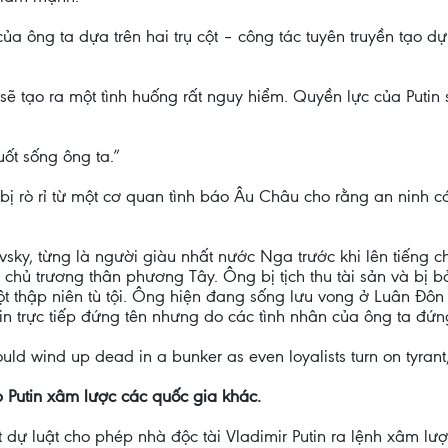
của ông ta dựa trên hai trụ cột – công tác tuyên truyền tạo 
 sẽ tạo ra một tình huống rất nguy hiểm. Quyền lực của Putin
uốt sống ông ta.”
 bị rò rỉ từ một cơ quan tình báo Âu Châu cho rằng an ninh
sky, từng là người giàu nhất nước Nga trước khi lên tiếng c
chủ trương thân phương Tây. Ông bị tịch thu tài sản và bị b
t thập niên tù tội. Ông hiện đang sống lưu vong ở Luân Đôn
tin trực tiếp đứng tên nhưng do các tình nhân của ông ta đứn
ould wind up dead in a bunker as even loyalists turn on tyrant, 
 Putin xâm lược các quốc gia khác.
dự luật cho phép nhà độc tài Vladimir Putin ra lệnh xâm lư