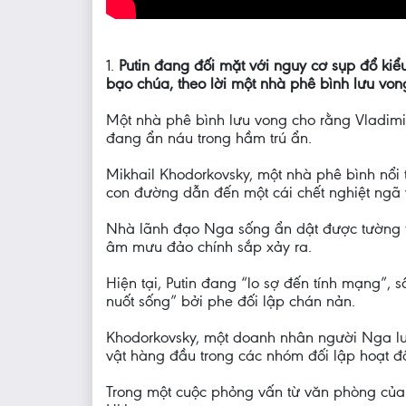
1.
Putin đang đối mặt với nguy cơ sụp đổ kiểu
bạo chúa, theo lời một nhà phê bình lưu von
Một nhà phê bình lưu vong cho rằng Vladimir 
đang ẩn náu trong hầm trú ẩn.
Mikhail Khodorkovsky, một nhà phê bình nổi 
con đường dẫn đến một cái chết nghiệt ngã 
Nhà lãnh đạo Nga sống ẩn dật được tường trì
âm mưu đảo chính sắp xảy ra.
Hiện tại, Putin đang “lo sợ đến tính mạng”, 
nuốt sống” bởi phe đối lập chán nản.
Khodorkovsky, một doanh nhân người Nga lưu
vật hàng đầu trong các nhóm đối lập hoạt 
Trong một cuộc phỏng vấn từ văn phòng của m