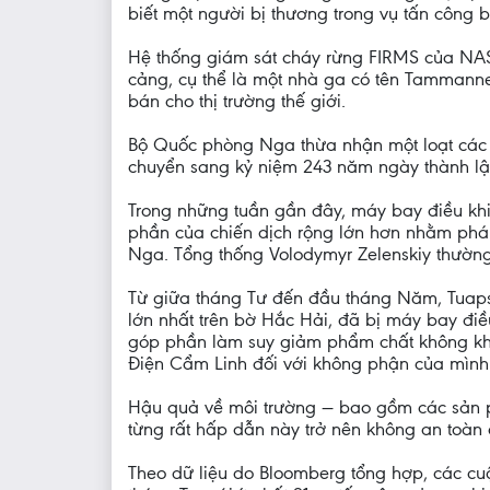
biết một người bị thương trong vụ tấn công 
Hệ thống giám sát cháy rừng FIRMS của NAS
cảng, cụ thể là một nhà ga có tên Tammanne
bán cho thị trường thế giới.
Bộ Quốc phòng Nga thừa nhận một loạt các v
chuyển sang kỷ niệm 243 năm ngày thành l
Trong những tuần gần đây, máy bay điều khi
phần của chiến dịch rộng lớn hơn nhằm phá 
Nga. Tổng thống Volodymyr Zelenskiy thườn
Từ giữa tháng Tư đến đầu tháng Năm, Tuapse
lớn nhất trên bờ Hắc Hải, đã bị máy bay đi
góp phần làm suy giảm phẩm chất không khí 
Điện Cẩm Linh đối với không phận của mình 
Hậu quả về môi trường — bao gồm các sản p
từng rất hấp dẫn này trở nên không an toàn
Theo dữ liệu do Bloomberg tổng hợp, các c