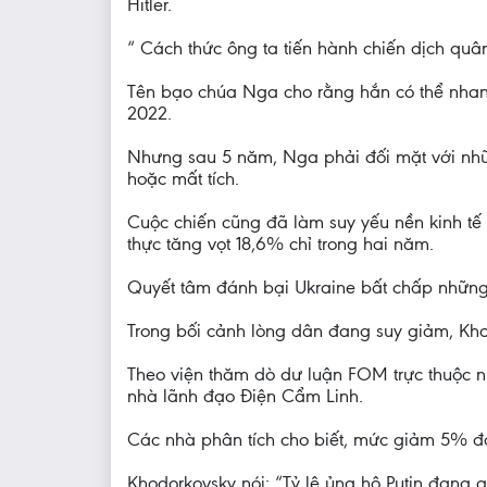
Hitler.
“ Cách thức ông ta tiến hành chiến dịch quâ
Tên bạo chúa Nga cho rằng hắn có thể nhanh
2022.
Nhưng sau 5 năm, Nga phải đối mặt với những
hoặc mất tích.
Cuộc chiến cũng đã làm suy yếu nền kinh tế 
thực tăng vọt 18,6% chỉ trong hai năm.
Quyết tâm đánh bại Ukraine bất chấp những t
Trong bối cảnh lòng dân đang suy giảm, Kho
Theo viện thăm dò dư luận FOM trực thuộc n
nhà lãnh đạo Điện Cẩm Linh.
Các nhà phân tích cho biết, mức giảm 5% đá
Khodorkovsky nói: “Tỷ lệ ủng hộ Putin đang