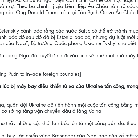
uân sự. Theo ba chính trị gia Liên Hiệp Âu Châu nắm rõ các
ừng nào Ông Donald Trump còn tại Tòa Bạch Ốc và Âu Châu
elenskiy cảnh báo rằng các nước Baltic có thể trở thành mục
cảnh báo đó sau đó đã bị Estonia bác bỏ, nhưng dự luật mớ
ch của Nga”, Bộ trưởng Quốc phòng Ukraine Tykhyi cho biết 
n bang Nga đã quyết định đi vào lịch sử như một nhà máy h
ing Putin to invade foreign countries]
lúc bị máy bay điều khiển từ xa của Ukraine tấn công, tro
a, quân đội Ukraine đã tiến hành một cuộc tấn công bằng m
 cơ sở hạ tầng vận chuyển dầu ở làng Volna.
o thấy những cột khói lớn bốc lên từ một cảng gần đó, theo 
Chỉ huy Tác chiến vùng Krasnodar của Nga báo cáo về một vụ