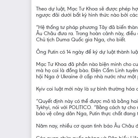
Theo dự luật, Mạc Tư Khoa sẽ được phép hợp
ngược đãi dưới bất kỳ hình thức nào bởi các
“Hệ thống tư pháp phương Tây đã biến thàn
Âu Châu đưa ra. Trong hoàn cảnh này, điều 
Chủ tịch Duma Quốc gia Nga, cho biết.
Ông Putin có 14 ngày để ký dự luật thành luậ
Mạc Tư Khoa đã phần nào biện minh cho cuộ
mà họ coi là đồng bào. Điện Cẩm Linh tuyê
hội Nga ở Ukraine ở cấp nhà nước như một 
Kyiv coi luật mới này là sự bình thường hóa
“Quyết định này có thể được mô tả bằng hai
Tykhyi, nói với POLITICO. “Bằng cách tự cho
bảo vệ công dân Nga, Putin thực chất đang
Năm nay, nhiều cơ quan tình báo Âu Châu đ
Các quan chức quốc phòng và Dân biểu Liên 