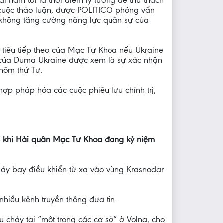
 cuộc thảo luận, được POLITICO phỏng vấn
 không tăng cường năng lực quân sự của
 tiêu tiếp theo của Mạc Tư Khoa nếu Ukraine
i của Duma Ukraine được xem là sự xác nhận
hôm thứ Tư.
ợp pháp hóa các cuộc phiêu lưu chính trị,
ng khi Hải quân Mạc Tư Khoa đang kỷ niệm
áy bay điều khiển từ xa vào vùng Krasnodar
nhiều kênh truyền thông đưa tin.
 cháy tại “một trong các cơ sở” ở Volna, cho