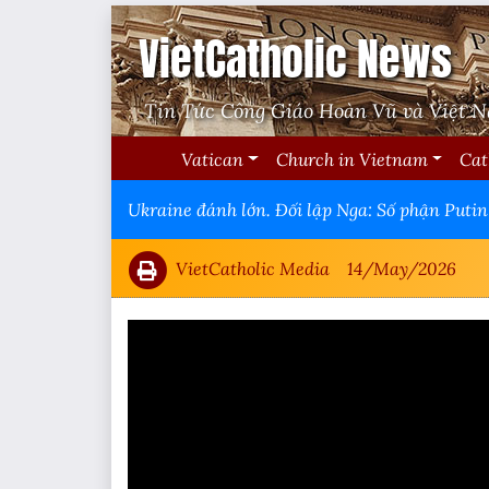
VietCatholic News
Tin Tức Công Giáo Hoàn Vũ và Việt 
Vatican
Church in Vietnam
Cat
Ukraine đánh lớn. Đối lập Nga: Số phận Putin
VietCatholic Media
14/May/2026