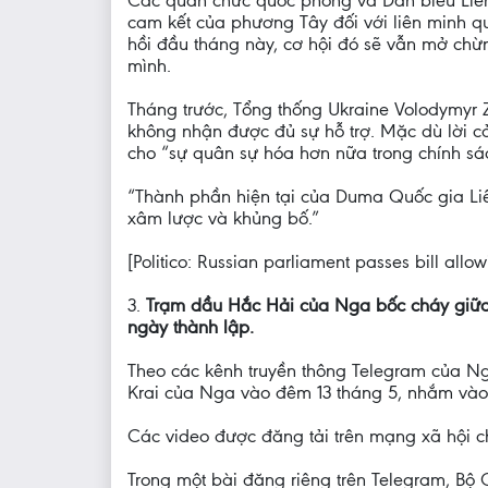
cam kết của phương Tây đối với liên minh q
hồi đầu tháng này, cơ hội đó sẽ vẫn mở ch
mình.
Tháng trước, Tổng thống Ukraine Volodymyr Z
không nhận được đủ sự hỗ trợ. Mặc dù lời 
cho “sự quân sự hóa hơn nữa trong chính sá
“Thành phần hiện tại của Duma Quốc gia Liê
xâm lược và khủng bố.”
[Politico: Russian parliament passes bill allow
3.
Trạm dầu Hắc Hải của Nga bốc cháy giữa 
ngày thành lập.
Theo các kênh truyền thông Telegram của Ng
Krai của Nga vào đêm 13 tháng 5, nhắm vào
Các video được đăng tải trên mạng xã hội ch
Trong một bài đăng riêng trên Telegram, Bộ 