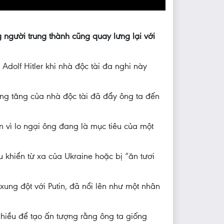
g người trung thành cũng quay lưng lại với
Adolf Hitler khi nhà độc tài đa nghi này
càng tăng của nhà độc tài đã đẩy ông ta đến
n vì lo ngại ông đang là mục tiêu của một
u khiển từ xa của Ukraine hoặc bị “ăn tươi
ung đột với Putin, đã nổi lên như một nhân
nhiều để tạo ấn tượng rằng ông ta giống