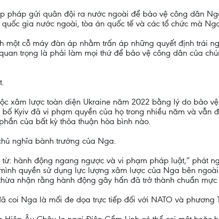
 pháp gửi quân đội ra nước ngoài để bảo vệ công dân Nga bị
 quốc gia nước ngoài, tòa án quốc tế và các tổ chức mà Nga
h một cỗ máy đàn áp nhằm trấn áp những quyết định trái n
quan trọng là phải làm mọi thứ để bảo vệ công dân của chún
t.
c xâm lược toàn diện Ukraine năm 2022 bằng lý do bảo vệ 
n bố Kyiv đã vi phạm quyền của họ trong nhiều năm và vẫn 
phần của bất kỳ thỏa thuận hòa bình nào.
 chủ nghĩa bành trướng của Nga.
 từ: hành động ngang ngược và vi phạm pháp luật,” phát ng
 mình quyền sử dụng lực lượng xâm lược của Nga bên ngoài l
 thừa nhận rằng hành động gây hấn đã trở thành chuẩn mực 
ã coi Nga là mối đe dọa trực tiếp đối với NATO và phương 
Hiệp Âu Châu lo ngại Điện Cẩm Linh có thể coi một hoặc hai