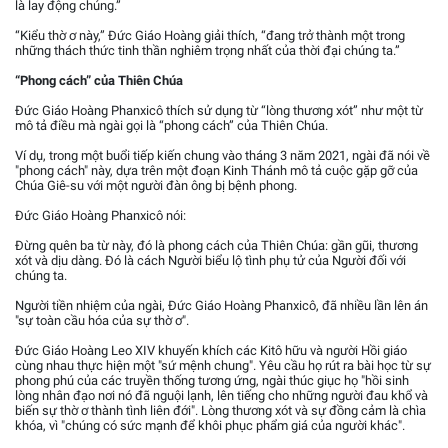
là lay động chúng.”
“Kiểu thờ ơ này,” Đức Giáo Hoàng giải thích, “đang trở thành một trong
những thách thức tinh thần nghiêm trọng nhất của thời đại chúng ta.”
“Phong cách” của Thiên Chúa
Đức Giáo Hoàng Phanxicô thích sử dụng từ “lòng thương xót” như một từ
mô tả điều mà ngài gọi là “phong cách” của Thiên Chúa.
Ví dụ, trong một buổi tiếp kiến chung vào tháng 3 năm 2021, ngài đã nói về
"phong cách" này, dựa trên một đoạn Kinh Thánh mô tả cuộc gặp gỡ của
Chúa Giê-su với một người đàn ông bị bệnh phong.
Đức Giáo Hoàng Phanxicô nói:
Đừng quên ba từ này, đó là phong cách của Thiên Chúa: gần gũi, thương
xót và dịu dàng. Đó là cách Người biểu lộ tình phụ tử của Người đối với
chúng ta.
Người tiền nhiệm của ngài, Đức Giáo Hoàng Phanxicô, đã nhiều lần lên án
"sự toàn cầu hóa của sự thờ ơ".
Đức Giáo Hoàng Leo XIV khuyến khích các Kitô hữu và người Hồi giáo
cùng nhau thực hiện một "sứ mệnh chung". Yêu cầu họ rút ra bài học từ sự
phong phú của các truyền thống tương ứng, ngài thúc giục họ "hồi sinh
lòng nhân đạo nơi nó đã nguội lạnh, lên tiếng cho những người đau khổ và
biến sự thờ ơ thành tình liên đới". Lòng thương xót và sự đồng cảm là chìa
khóa, vì "chúng có sức mạnh để khôi phục phẩm giá của người khác".