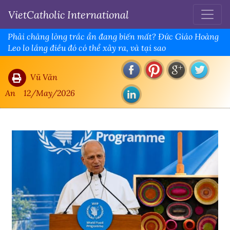
VietCatholic International
Phải chăng lòng trắc ẩn đang biến mất? Đức Giáo Hoàng
Leo lo lắng điều đó có thể xảy ra, và tại sao
Vũ Văn
An
12/May/2026