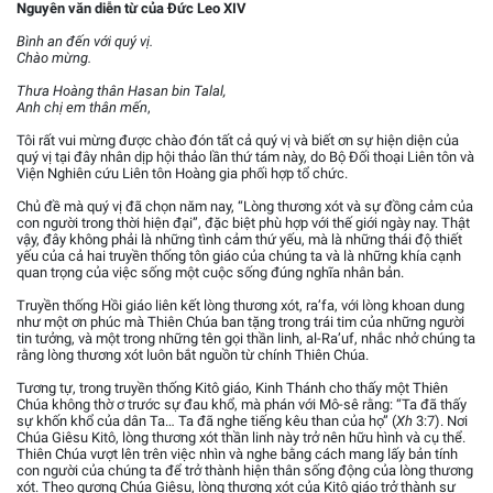
Nguyên văn diễn từ của Đức Leo XIV
Bình an đến với quý vị.
Chào mừng.
Thưa Hoàng thân Hasan bin Talal,
Anh chị em thân mến
,
Tôi rất vui mừng được chào đón tất cả quý vị và biết ơn sự hiện diện của
quý vị tại đây nhân dịp hội thảo lần thứ tám này, do Bộ Đối thoại Liên tôn và
Viện Nghiên cứu Liên tôn Hoàng gia phối hợp tổ chức.
Chủ đề mà quý vị đã chọn năm nay, “Lòng thương xót và sự đồng cảm của
con người trong thời hiện đại”, đặc biệt phù hợp với thế giới ngày nay. Thật
vậy, đây không phải là những tình cảm thứ yếu, mà là những thái độ thiết
yếu của cả hai truyền thống tôn giáo của chúng ta và là những khía cạnh
quan trọng của việc sống một cuộc sống đúng nghĩa nhân bản.
Truyền thống Hồi giáo liên kết lòng thương xót, ra’fa, với lòng khoan dung
như một ơn phúc mà Thiên Chúa ban tặng trong trái tim của những người
tin tưởng, và một trong những tên gọi thần linh, al-Ra’uf, nhắc nhở chúng ta
rằng lòng thương xót luôn bắt nguồn từ chính Thiên Chúa.
Tương tự, trong truyền thống Kitô giáo, Kinh Thánh cho thấy một Thiên
Chúa không thờ ơ trước sự đau khổ, mà phán với Mô-sê rằng: “Ta đã thấy
sự khốn khổ của dân Ta… Ta đã nghe tiếng kêu than của họ” (
Xh
3:7). Nơi
Chúa Giêsu Kitô, lòng thương xót thần linh này trở nên hữu hình và cụ thể.
Thiên Chúa vượt lên trên việc nhìn và nghe bằng cách mang lấy bản tính
con người của chúng ta để trở thành hiện thân sống động của lòng thương
xót. Theo gương Chúa Giêsu, lòng thương xót của Kitô giáo trở thành sự