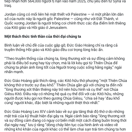
tiếp nhận hơn 564,000 người tị nạn vào năm 2025, chủ yếu đến từ Syria và
Iraq.
Jordan cũng có mối liên hệ mật thiết với Palestine — vì một phần lớn dân
số của nước này là người gốc Palestine — cũng như với Đất Thánh, vì
Quốc vương Jordan là người trông coi chính thức các địa điểm linh thiêng
của Kitô giáo và Hồi giáo ở Jerusalem.
Một thách thức tinh thần của thời đại chúng ta
Bình luận về chủ đề của cuộc gặp gỡ, Đức Giáo Hoàng chỉ ra rằng cả
truyền thống Hồi giáo và Kitô giáo đều coi trọng lòng trắc ẩn.
“Theo truyền thống của chúng ta, lòng thương xót và sự đồng cảm không
phải là điều bổ sung hay tùy chọn, mà là lời kêu gọi từ Thiên Chúa để
chúng ta phản ánh lòng tốt của Người trong cuộc sống hằng ngày,” ngài
nhấn mạnh.
Đức Giáo Hoàng giải thích rằng, các Kitô hữu thờ phượng “một Thiên Chúa
không thờ ơ trước sự đau khổ.” Thiên Chúa gần gũi với chúng ta đến nỗi
“lòng thương xót thần thiêng này trở nên hữu hình và cụ thể” nơi Chúa
Giêsu Kitô. Điều này có những hệ quả cụ thể đối với các Kitô hữu, những
người được kêu gọi noi theo gương Chúa Giêsu, “chia sẻ hay ‘đau khổ
cùng’ người khác, đặc biệt là những người thiệt thòi nhất.”
Đức Giáo Hoàng Leo XIV cảnh báo về sự gia tăng thái độ thờ ơ do những
mặt trái của kỹ thuật hiện đại gây ra. Ngài cảnh báo rằng “lòng thương xót
và sự đồng cảm đang có nguy cơ biến mất một cách đáng buồn trong thời
đại ngày nay,” lưu ý rằng “dòng chảy liên tục của hình ảnh và video về
những khó khăn của người khác có thể làm chai sạn trái tim chúng ta hơn