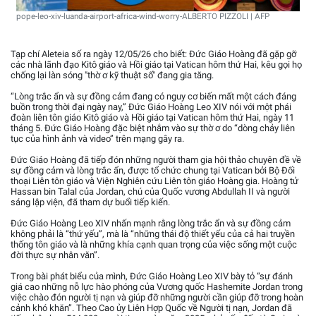
pope-leo-xiv-luanda-airport-africa-wind-worry-ALBERTO PIZZOLI | AFP
Tạp chí Aleteia số ra ngày 12/05/26 cho biết: Đức Giáo Hoàng đã gặp gỡ
các nhà lãnh đạo Kitô giáo và Hồi giáo tại Vatican hôm thứ Hai, kêu gọi họ
chống lại làn sóng "thờ ơ kỹ thuật số" đang gia tăng.
“Lòng trắc ẩn và sự đồng cảm đang có nguy cơ biến mất một cách đáng
buồn trong thời đại ngày nay,” Đức Giáo Hoàng Leo XIV nói với một phái
đoàn liên tôn giáo Kitô giáo và Hồi giáo tại Vatican hôm thứ Hai, ngày 11
tháng 5. Đức Giáo Hoàng đặc biệt nhắm vào sự thờ ơ do “dòng chảy liên
tục của hình ảnh và video” trên mạng gây ra.
Đức Giáo Hoàng đã tiếp đón những người tham gia hội thảo chuyên đề về
sự đồng cảm và lòng trắc ẩn, được tổ chức chung tại Vatican bởi Bộ Đối
thoại Liên tôn giáo và Viện Nghiên cứu Liên tôn giáo Hoàng gia. Hoàng tử
Hassan bin Talal của Jordan, chú của Quốc vương Abdullah II và người
sáng lập viện, đã tham dự buổi tiếp kiến.
Đức Giáo Hoàng Leo XIV nhấn mạnh rằng lòng trắc ẩn và sự đồng cảm
không phải là “thứ yếu”, mà là “những thái độ thiết yếu của cả hai truyền
thống tôn giáo và là những khía cạnh quan trọng của việc sống một cuộc
đời thực sự nhân văn”.
Trong bài phát biểu của mình, Đức Giáo Hoàng Leo XIV bày tỏ “sự đánh
giá cao những nỗ lực hào phóng của Vương quốc Hashemite Jordan trong
việc chào đón người tị nạn và giúp đỡ những người cần giúp đỡ trong hoàn
cảnh khó khăn”. Theo Cao ủy Liên Hợp Quốc về Người tị nạn, Jordan đã