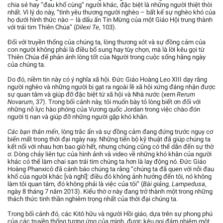
chia sẻ hay “đau khổ cùng” người khác, đặc biệt là những người thiệt thòi
nhất. Vì lý do này, “tình yêu thương người nghèo – bất kể sự nghèo khó của
họ dưới hình thức nào – là dấu ấn Tin Mừng của một Giáo Hội trung thành
với trái tim Thiên Chúa” (
Dilexi Te
, 103).
Đối với truyền thống của chúng ta, lòng thương xót và sự đồng cảm của
con người không phải là điều bổ sung hay tùy chọn, mà là lời kêu gọi từ
Thiên Chúa để phản ánh lòng tốt của Người trong cuộc sống hằng ngày
của chúng ta.
Do đó, niềm tin này có ý nghĩa xã hội. Đức Giáo Hoàng Leo XIII dạy rằng
người nghèo và những người bị gạt ra ngoài lề xã hội xứng đáng nhận được
sự quan tâm và giúp đỡ đặc biệt từ xã hội và Nhà nước (xem
Rerum
Novarum
, 37). Trong bối cảnh này, tôi muốn bày tỏ lòng biết ơn đối với
những nỗ lực hào phóng của Vương quốc Jordan trong việc chào đón
người tị nạn và giúp đỡ những người gặp khó khăn.
Các bạn thân mến
, lòng trắc ẩn và sự đồng cảm đang đứng trước nguy cơ
biến mất trong thời đại ngày nay. Những tiến bộ kỹ thuật đã giúp chúng ta
kết nối với nhau hơn bao giờ hết, nhưng chúng cũng có thể dẫn đến sự thờ
ơ. Dòng chảy liên tục của hình ảnh và video về những khó khăn của người
khác có thể làm chai sạn trái tim chúng ta hơn là lay động nó. Đức Giáo
Hoàng Phanxicô đã cảnh báo chúng ta rằng “chúng ta đã quen với nỗi đau
khổ của người khác [và nghĩ]: điều đó không ảnh hưởng đến tôi, nó không
làm tôi quan tâm, đó không phải là việc của tôi” (
Bài giảng, Lampedusa
,
ngày 8 tháng 7 năm 2013). Kiểu thờ ơ này đang trở thành một trong những
thách thức tinh thần nghiêm trọng nhất của thời đại chúng ta.
Trong bối cảnh đó, các Kitô hữu và người Hồi giáo, dựa trên sự phong phú
của các truyền thống tương ứng của mình, được kêu gọi đảm nhiệm một