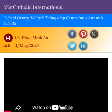
VietCatholic International
Tiến sĩ George Weigel: Thông điệp Centesimus Annus ở
tuổi 35
J.B. Đặng Minh An
dịch
11/May/2026