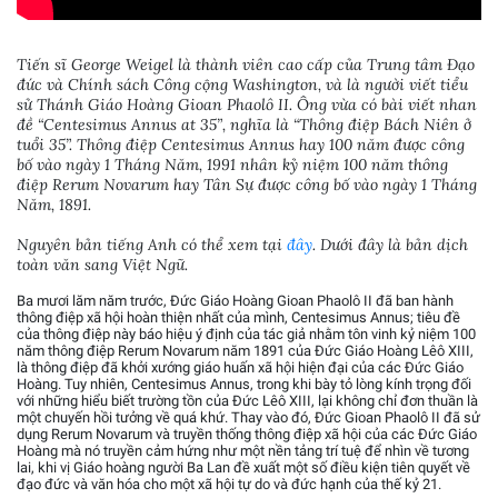
Tiến sĩ George Weigel là thành viên cao cấp của Trung tâm Đạo
đức và Chính sách Công cộng Washington, và là người viết tiểu
sử Thánh Giáo Hoàng Gioan Phaolô II. Ông vừa có bài viết nhan
đề “Centesimus Annus at 35”, nghĩa là “Thông điệp Bách Niên ở
tuổi 35”. Thông điệp Centesimus Annus hay 100 năm được công
bố vào ngày 1 Tháng Năm, 1991 nhân kỷ niệm 100 năm thông
điệp Rerum Novarum hay Tân Sự được công bố vào ngày 1 Tháng
Năm, 1891.
Nguyên bản tiếng Anh có thể xem tại
đây
. Dưới đây là bản dịch
toàn văn sang Việt Ngữ.
Ba mươi lăm năm trước, Đức Giáo Hoàng Gioan Phaolô II đã ban hành
thông điệp xã hội hoàn thiện nhất của mình, Centesimus Annus; tiêu đề
của thông điệp này báo hiệu ý định của tác giả nhằm tôn vinh kỷ niệm 100
năm thông điệp Rerum Novarum năm 1891 của Đức Giáo Hoàng Lêô XIII,
là thông điệp đã khởi xướng giáo huấn xã hội hiện đại của các Đức Giáo
Hoàng. Tuy nhiên, Centesimus Annus, trong khi bày tỏ lòng kính trọng đối
với những hiểu biết trường tồn của Đức Lêô XIII, lại không chỉ đơn thuần là
một chuyến hồi tưởng về quá khứ. Thay vào đó, Đức Gioan Phaolô II đã sử
dụng Rerum Novarum và truyền thống thông điệp xã hội của các Đức Giáo
Hoàng mà nó truyền cảm hứng như một nền tảng trí tuệ để nhìn về tương
lai, khi vị Giáo hoàng người Ba Lan đề xuất một số điều kiện tiên quyết về
đạo đức và văn hóa cho một xã hội tự do và đức hạnh của thế kỷ 21.