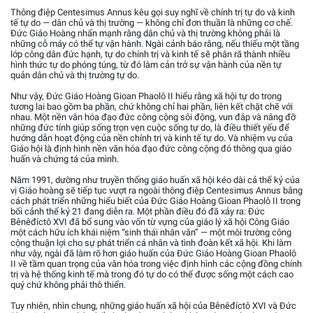
Thông điệp Centesimus Annus kêu gọi suy nghĩ về chính trị tự do và kinh
tế tự do — dân chủ và thị trường — không chỉ đơn thuần là những cơ chế.
Đức Giáo Hoàng nhấn mạnh rằng dân chủ và thị trường không phải là
những cỗ máy có thể tự vận hành. Ngài cảnh báo rằng, nếu thiếu một tầng
lớp công dân đức hạnh, tự do chính trị và kinh tế sẽ phân rã thành nhiều
hình thức tự do phóng túng, từ đó làm cản trở sự vận hành của nền tự
quản dân chủ và thị trường tự do.
Như vậy, Đức Giáo Hoàng Gioan Phaolô II hiểu rằng xã hội tự do trong
tương lai bao gồm ba phần, chứ không chỉ hai phần, liên kết chặt chẽ với
nhau. Một nền văn hóa đạo đức công cộng sôi động, vun đắp và nâng đỡ
những đức tính giúp sống trọn vẹn cuộc sống tự do, là điều thiết yếu để
hướng dẫn hoạt động của nền chính trị và kinh tế tự do. Và nhiệm vụ của
Giáo hội là định hình nền văn hóa đạo đức công cộng đó thông qua giáo
huấn và chứng tá của mình.
Năm 1991, dường như truyền thống giáo huấn xã hội kéo dài cả thế kỷ của
vị Giáo hoàng sẽ tiếp tục vượt ra ngoài thông điệp Centesimus Annus bằng
cách phát triển những hiểu biết của Đức Giáo Hoàng Gioan Phaolô II trong
bối cảnh thế kỷ 21 đang diễn ra. Một phần điều đó đã xảy ra: Đức
Bênêđíctô XVI đã bổ sung vào vốn từ vựng của giáo lý xã hội Công Giáo
một cách hữu ích khái niệm “sinh thái nhân văn” — một môi trường công
cộng thuận lợi cho sự phát triển cá nhân và tình đoàn kết xã hội. Khi làm
như vậy, ngài đã làm rõ hơn giáo huấn của Đức Giáo Hoàng Gioan Phaolô
II về tầm quan trọng của văn hóa trong việc định hình các cộng đồng chính
trị và hệ thống kinh tế mà trong đó tự do có thể được sống một cách cao
quý chứ không phải thô thiển.
Tuy nhiên, nhìn chung, những giáo huấn xã hội của Bênêđíctô XVI và Đức