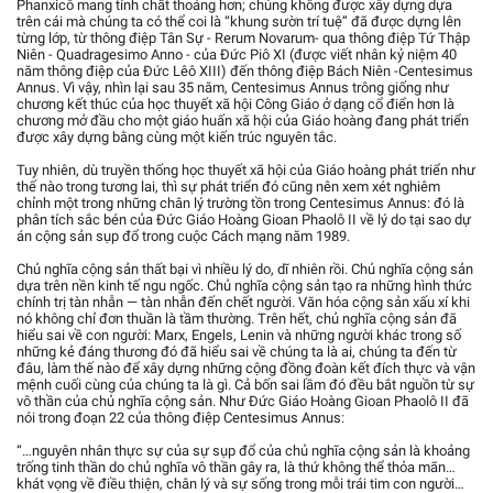
Phanxicô mang tính chất thoáng hơn; chúng không được xây dựng dựa
trên cái mà chúng ta có thể coi là “khung sườn trí tuệ” đã được dựng lên
từng lớp, từ thông điệp Tân Sự - Rerum Novarum- qua thông điệp Tứ Thập
Niên - Quadragesimo Anno - của Đức Piô XI (được viết nhân kỷ niệm 40
năm thông điệp của Đức Lêô XIII) đến thông điệp Bách Niên -Centesimus
Annus. Vì vậy, nhìn lại sau 35 năm, Centesimus Annus trông giống như
chương kết thúc của học thuyết xã hội Công Giáo ở dạng cổ điển hơn là
chương mở đầu cho một giáo huấn xã hội của Giáo hoàng đang phát triển
được xây dựng bằng cùng một kiến trúc nguyên tắc.
Tuy nhiên, dù truyền thống học thuyết xã hội của Giáo hoàng phát triển như
thế nào trong tương lai, thì sự phát triển đó cũng nên xem xét nghiêm
chỉnh một trong những chân lý trường tồn trong Centesimus Annus: đó là
phân tích sắc bén của Đức Giáo Hoàng Gioan Phaolô II về lý do tại sao dự
án cộng sản sụp đổ trong cuộc Cách mạng năm 1989.
Chủ nghĩa cộng sản thất bại vì nhiều lý do, dĩ nhiên rồi. Chủ nghĩa cộng sản
dựa trên nền kinh tế ngu ngốc. Chủ nghĩa cộng sản tạo ra những hình thức
chính trị tàn nhẫn — tàn nhẫn đến chết người. Văn hóa cộng sản xấu xí khi
nó không chỉ đơn thuần là tầm thường. Trên hết, chủ nghĩa cộng sản đã
hiểu sai về con người: Marx, Engels, Lenin và những người khác trong số
những kẻ đáng thương đó đã hiểu sai về chúng ta là ai, chúng ta đến từ
đâu, làm thế nào để xây dựng những cộng đồng đoàn kết đích thực và vận
mệnh cuối cùng của chúng ta là gì. Cả bốn sai lầm đó đều bắt nguồn từ sự
vô thần của chủ nghĩa cộng sản. Như Đức Giáo Hoàng Gioan Phaolô II đã
nói trong đoạn 22 của thông điệp Centesimus Annus:
“…nguyên nhân thực sự của sự sụp đổ của chủ nghĩa cộng sản là khoảng
trống tinh thần do chủ nghĩa vô thần gây ra, là thứ không thể thỏa mãn…
khát vọng về điều thiện, chân lý và sự sống trong mỗi trái tim con người…