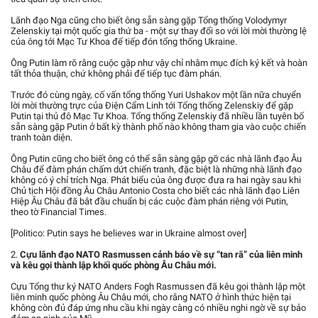
Lãnh đạo Nga cũng cho biết ông sẵn sàng gặp Tổng thống Volodymyr
Zelenskiy tại một quốc gia thứ ba - một sự thay đổi so với lời mời thường lệ
của ông tới Mạc Tư Khoa để tiếp đón tổng thống Ukraine.
Ông Putin làm rõ rằng cuộc gặp như vậy chỉ nhằm mục đích ký kết và hoàn
tất thỏa thuận, chứ không phải để tiếp tục đàm phán.
Trước đó cùng ngày, cố vấn tổng thống Yuri Ushakov một lần nữa chuyển
lời mời thường trực của Điện Cẩm Linh tới Tổng thống Zelenskiy để gặp
Putin tại thủ đô Mạc Tư Khoa. Tổng thống Zelenskiy đã nhiều lần tuyên bố
sẵn sàng gặp Putin ở bất kỳ thành phố nào không tham gia vào cuộc chiến
tranh toàn diện.
Ông Putin cũng cho biết ông có thể sẵn sàng gặp gỡ các nhà lãnh đạo Âu
Châu để đàm phán chấm dứt chiến tranh, đặc biệt là những nhà lãnh đạo
không có ý chỉ trích Nga. Phát biểu của ông được đưa ra hai ngày sau khi
Chủ tịch Hội đồng Âu Châu Antonio Costa cho biết các nhà lãnh đạo Liên
Hiệp Âu Châu đã bắt đầu chuẩn bị các cuộc đàm phán riêng với Putin,
theo tờ Financial Times.
[Politico: Putin says he believes war in Ukraine almost over]
2.
Cựu lãnh đạo NATO Rasmussen cảnh báo về sự “tan rã” của liên minh
và kêu gọi thành lập khối quốc phòng Âu Châu mới.
Cựu Tổng thư ký NATO Anders Fogh Rasmussen đã kêu gọi thành lập một
liên minh quốc phòng Âu Châu mới, cho rằng NATO ở hình thức hiện tại
không còn đủ đáp ứng nhu cầu khi ngày càng có nhiều nghi ngờ về sự bảo