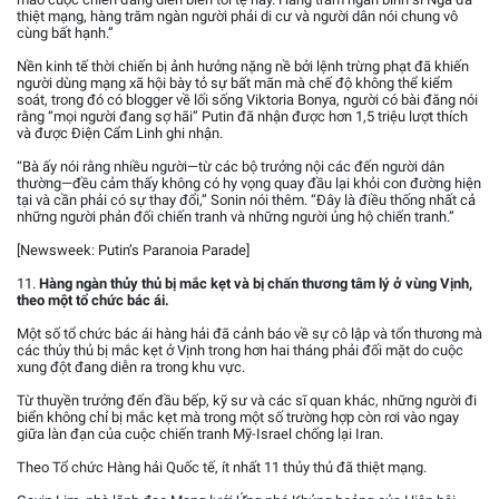
thiệt mạng, hàng trăm ngàn người phải di cư và người dân nói chung vô
cùng bất hạnh.”
Nền kinh tế thời chiến bị ảnh hưởng nặng nề bởi lệnh trừng phạt đã khiến
người dùng mạng xã hội bày tỏ sự bất mãn mà chế độ không thể kiểm
soát, trong đó có blogger về lối sống Viktoria Bonya, người có bài đăng nói
rằng “mọi người đang sợ hãi” Putin đã nhận được hơn 1,5 triệu lượt thích
và được Điện Cẩm Linh ghi nhận.
“Bà ấy nói rằng nhiều người—từ các bộ trưởng nội các đến người dân
thường—đều cảm thấy không có hy vọng quay đầu lại khỏi con đường hiện
tại và cần phải có sự thay đổi,” Sonin nói thêm. “Đây là điều thống nhất cả
những người phản đối chiến tranh và những người ủng hộ chiến tranh.”
[Newsweek: Putin’s Paranoia Parade]
11.
Hàng ngàn thủy thủ bị mắc kẹt và bị chấn thương tâm lý ở vùng Vịnh,
theo một tổ chức bác ái.
Một số tổ chức bác ái hàng hải đã cảnh báo về sự cô lập và tổn thương mà
các thủy thủ bị mắc kẹt ở Vịnh trong hơn hai tháng phải đối mặt do cuộc
xung đột đang diễn ra trong khu vực.
Từ thuyền trưởng đến đầu bếp, kỹ sư và các sĩ quan khác, những người đi
biển không chỉ bị mắc kẹt mà trong một số trường hợp còn rơi vào ngay
giữa làn đạn của cuộc chiến tranh Mỹ-Israel chống lại Iran.
Theo Tổ chức Hàng hải Quốc tế, ít nhất 11 thủy thủ đã thiệt mạng.