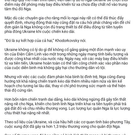
điểm này để phóng máy bay điều khiển từ xa chứa đầy chất nổ vào trung
tâm thủ đô Nga.
Mặc dù các chuyên gia cho rằng mối lo ngại này rất có thể đã thúc đẩy
quyết định, nhưng động thái này cũng đặt ra câu hỏi phải chăng vấn đề chỉ
đơn giản là Nga không còn đủ trang thiết bị để điều động từ tiền tuyến
phía đông Ukraine khi cuộc chiến kéo dài.
“Đó là sự kết hợp của cả hai,” Khodorkovsky nói.
Ukraine không có lý do gì để không cố gắng giáng một đòn mạnh vào uy
tín của Điện Cẩm Linh vào một trong những ngày mang tính biểu tượng và
được công khai nhất của nước này. Ngày nay, với các máy bay điều khiển
từ xa tiên tiến, Ukraine hoàn toàn có thể tấn công chính xác vào phần nào
của cuộc diễn binh mà không gây hại cho thường dân vô tội.
Nhưng với việc các cuộc đàm phán hòa bình bị đình trệ, Nga cũng đang
hướng tới khả năng chiến tranh kéo dài thêm nhiều năm nữa và lên kế
hoạch cho tương lai lâu dài, thay vì chỉ phô trương sức mạnh và thể hiện
thái độ cứng rắn.
Hơn bốn năm chiến tranh dai dẳng, kéo dài không ngừng đã gây tổn thất
nặng nề cho Nga, khiến cho binh lính Nga triển khai ra tiền tuyến phải trả
giá đắt đỏ và chịu nhiều thương vong. Lực lượng lục quân Nga là lực lượng
chịu thiệt hại nặng nề nhất.
Theo số liệu của Ukraine, và của hầu hết các cơ quan tình báo phương Tây,
cuộc xung đột đã gây ra hơn 1,3 triệu thương vong cho quân đội Nga.