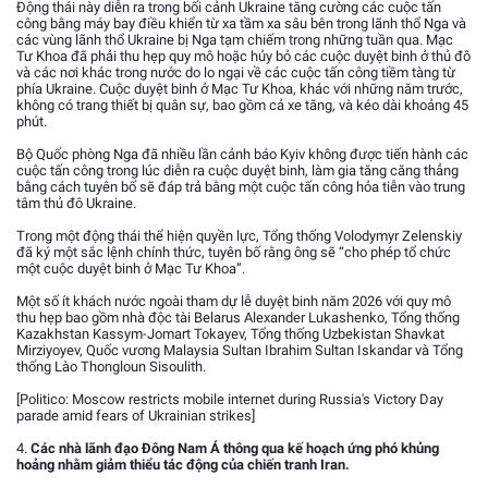
Động thái này diễn ra trong bối cảnh Ukraine tăng cường các cuộc tấn
công bằng máy bay điều khiển từ xa tầm xa sâu bên trong lãnh thổ Nga và
các vùng lãnh thổ Ukraine bị Nga tạm chiếm trong những tuần qua. Mạc
Tư Khoa đã phải thu hẹp quy mô hoặc hủy bỏ các cuộc duyệt binh ở thủ đô
và các nơi khác trong nước do lo ngại về các cuộc tấn công tiềm tàng từ
phía Ukraine. Cuộc duyệt binh ở Mạc Tư Khoa, khác với những năm trước,
không có trang thiết bị quân sự, bao gồm cả xe tăng, và kéo dài khoảng 45
phút.
Bộ Quốc phòng Nga đã nhiều lần cảnh báo Kyiv không được tiến hành các
cuộc tấn công trong lúc diễn ra cuộc duyệt binh, làm gia tăng căng thẳng
bằng cách tuyên bố sẽ đáp trả bằng một cuộc tấn công hỏa tiễn vào trung
tâm thủ đô Ukraine.
Trong một động thái thể hiện quyền lực, Tổng thống Volodymyr Zelenskiy
đã ký một sắc lệnh chính thức, tuyên bố rằng ông sẽ “cho phép tổ chức
một cuộc duyệt binh ở Mạc Tư Khoa”.
Một số ít khách nước ngoài tham dự lễ duyệt binh năm 2026 với quy mô
thu hẹp bao gồm nhà độc tài Belarus Alexander Lukashenko, Tổng thống
Kazakhstan Kassym-Jomart Tokayev, Tổng thống Uzbekistan Shavkat
Mirziyoyev, Quốc vương Malaysia Sultan Ibrahim Sultan Iskandar và Tổng
thống Lào Thongloun Sisoulith.
[Politico: Moscow restricts mobile internet during Russia's Victory Day
parade amid fears of Ukrainian strikes]
4.
Các nhà lãnh đạo Đông Nam Á thông qua kế hoạch ứng phó khủng
hoảng nhằm giảm thiểu tác động của chiến tranh Iran.