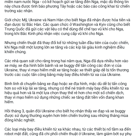
miền nam nước Nga - có kế hoạch gửi xe tăng đến Nga, mặc dù thông tin
này chưa được tình báo phương Tây hoặc các báo cáo công khai từ chiến
trường xác nhận.
Giới chức Mỹ, Ukraine và Nam Hàn cho biết Nga đã nhận được hỏa tiễn và
đạn dược từ Bắc Hàn. Các quan chức ở Washington và Kyiv cũng cho biết
Trung Quốc đã gửi các vật liệu có thể dùng để chế tạo vũ khí cho Nga,
trong khi Bắc Kinh phủ nhận việc cung cấp vũ khí cho Nga.
Nhưng chiến thuật đã thay đổi kể từ những tuần đầu tiên của cuộc chiến,
khi Nga mất một lượng lớn xe tăng và các kíp lái giàu kinh nghiệm điều
khiển chúng.
Các nhà quan sát cho rằng trong hai năm qua, Nga đã dựa nhiều hơn vào
xe máy, xe địa hình bốn bánh và xe buggy để tấn công các đơn vị của
Ukraine, thay vì mạo hiểm mất xe tăng hoặc xe thiết giáp dễ bị tổn thương
trước các cuộc tấn công bằng máy bay điều khiển từ xa của Ukraine.
Binh lính di chuyển bằng xe đạp hoặc xe địa hình, mặc dù dễ bị tấn công
hơn so với kíp lái xe tăng, nhưng có thể né tránh máy bay điều khiển từ xa
hiệu quả hơn và là một lựa chọn thay thế rẻ hơn cho một số chiến dịch,
thay vì mạo hiểm sử dụng những chiếc xe tăng đắt tiền vốn đang khan
hiếm.
Hồi tháng 3, quân đội Ukraine cho biết họ nhận thấy xe đạp và xe buggy
được sử dụng thường xuyên hơn trên chiến trường sau những tháng mùa
đông khắc nghiệt.
Các loại máy bay điều khiển từ xa khác nhau, từ các thiết bị nổ tầm xa đến
robot mặt đất, cũng đã chi phối chiến thuật ở Ukraine, làm giảm bớt sự phụ