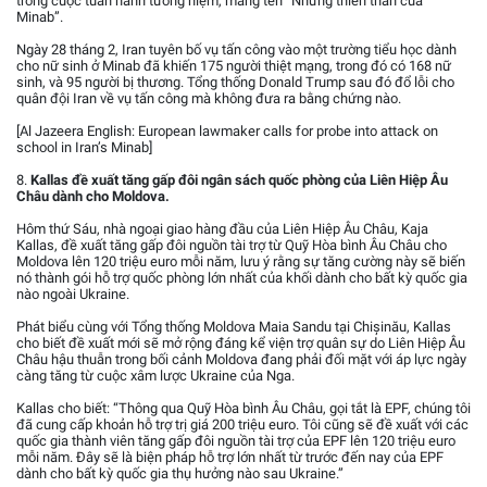
trong cuộc tuần hành tưởng niệm, mang tên “Những thiên thần của
Minab”.
Ngày 28 tháng 2, Iran tuyên bố vụ tấn công vào một trường tiểu học dành
cho nữ sinh ở Minab đã khiến 175 người thiệt mạng, trong đó có 168 nữ
sinh, và 95 người bị thương. Tổng thống Donald Trump sau đó đổ lỗi cho
quân đội Iran về vụ tấn công mà không đưa ra bằng chứng nào.
[Al Jazeera English: European lawmaker calls for probe into attack on
school in Iran’s Minab]
8.
Kallas đề xuất tăng gấp đôi ngân sách quốc phòng của Liên Hiệp Âu
Châu dành cho Moldova.
Hôm thứ Sáu, nhà ngoại giao hàng đầu của Liên Hiệp Âu Châu, Kaja
Kallas, đề xuất tăng gấp đôi nguồn tài trợ từ Quỹ Hòa bình Âu Châu cho
Moldova lên 120 triệu euro mỗi năm, lưu ý rằng sự tăng cường này sẽ biến
nó thành gói hỗ trợ quốc phòng lớn nhất của khối dành cho bất kỳ quốc gia
nào ngoài Ukraine.
Phát biểu cùng với Tổng thống Moldova Maia Sandu tại Chișinău, Kallas
cho biết đề xuất mới sẽ mở rộng đáng kể viện trợ quân sự do Liên Hiệp Âu
Châu hậu thuẫn trong bối cảnh Moldova đang phải đối mặt với áp lực ngày
càng tăng từ cuộc xâm lược Ukraine của Nga.
Kallas cho biết: “Thông qua Quỹ Hòa bình Âu Châu, gọi tắt là EPF, chúng tôi
đã cung cấp khoản hỗ trợ trị giá 200 triệu euro. Tôi cũng sẽ đề xuất với các
quốc gia thành viên tăng gấp đôi nguồn tài trợ của EPF lên 120 triệu euro
mỗi năm. Đây sẽ là biện pháp hỗ trợ lớn nhất từ trước đến nay của EPF
dành cho bất kỳ quốc gia thụ hưởng nào sau Ukraine.”