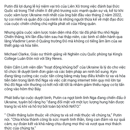
Putin đã lợi dụng lễ kỷ niệm vai trò của Liên Xô trong việc đánh bại Đức
Quốc xã trong Thế chiến II để phô trương sức mạnh quân sự và, kể từ khi
cuộc xâm lược Ukraine mới nhất của ông bắt đầu vào tháng 2 năm 2022,
tự coi mình và quân đội của mình là những người thừa kế về mặt đạo đức
của cuộc chiến chống chủ nghĩa phát xít của Hồng quân.
Nhưng giữa cuộc xâm lược toàn diện nhà độc tài đã phải thu nhỏ Ngày
Chiến thắng, khi lần đầu tiên sau hai thập niên, các binh sĩ diễn hành qua
lăng Vladimir Lenin ở Quảng trường Đỏ mà không có tiếng ầm ầm của xe
thiết giáp và hỏa tiễn.
Michael Clarke, Giáo sư thỉnh giảng về Nghiên cứu Quốc phòng tại King's
College Luân Đôn nói với Sky News.
Điện Cẩm Linh viện dẫn “hoạt động khủng bố” của Ukraine là lý do cho việc
tổ chức lễ duyệt binh đơn giản và các biện pháp an ninh bổ sung. Kyiv
đang tăng cường các cuộc tấn công bằng máy bay điều khiển từ xa và hỏa
tiễn bên trong lãnh thổ Nga và việc cắt mạng internet trên quy mô lớn tại
thủ đô Nga vốn thường có kết nối rất tốt là nhằm giảm thiểu nguy cơ bị tấn
công vào hôm thứ Bảy.
Phát biểu tại cuộc duyệt binh, Putin ca ngợi binh lính Nga đang chiến đấu ở
Ukraine, tuyên bố rằng họ “đang đối mặt với một lực lượng hung hãn được
trang bị vũ khí và hỗ trợ bởi toàn bộ khối NATO.”
“ Chiến thắng luôn thuộc về chúng ta và sẽ mãi thuộc về chúng ta,” Putin
nói. “Chìa khóa thành công là sức mạnh tinh thần, lòng can đảm và sự quả
cảm, sự đoàn kết và khả năng chịu đựng mọi thứ và vượt qua mọi thách
thức của chúng ta.”