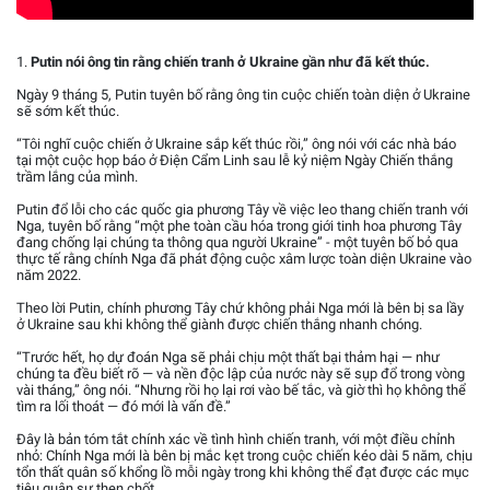
1.
Putin nói ông tin rằng chiến tranh ở Ukraine gần như đã kết thúc.
Ngày 9 tháng 5, Putin tuyên bố rằng ông tin cuộc chiến toàn diện ở Ukraine
sẽ sớm kết thúc.
“Tôi nghĩ cuộc chiến ở Ukraine sắp kết thúc rồi,” ông nói với các nhà báo
tại một cuộc họp báo ở Điện Cẩm Linh sau lễ kỷ niệm Ngày Chiến thắng
trầm lắng của mình.
Putin đổ lỗi cho các quốc gia phương Tây về việc leo thang chiến tranh với
Nga, tuyên bố rằng “một phe toàn cầu hóa trong giới tinh hoa phương Tây
đang chống lại chúng ta thông qua người Ukraine” - một tuyên bố bỏ qua
thực tế rằng chính Nga đã phát động cuộc xâm lược toàn diện Ukraine vào
năm 2022.
Theo lời Putin, chính phương Tây chứ không phải Nga mới là bên bị sa lầy
ở Ukraine sau khi không thể giành được chiến thắng nhanh chóng.
“Trước hết, họ dự đoán Nga sẽ phải chịu một thất bại thảm hại — như
chúng ta đều biết rõ — và nền độc lập của nước này sẽ sụp đổ trong vòng
vài tháng,” ông nói. “Nhưng rồi họ lại rơi vào bế tắc, và giờ thì họ không thể
tìm ra lối thoát — đó mới là vấn đề.”
Đây là bản tóm tắt chính xác về tình hình chiến tranh, với một điều chỉnh
nhỏ: Chính Nga mới là bên bị mắc kẹt trong cuộc chiến kéo dài 5 năm, chịu
tổn thất quân số khổng lồ mỗi ngày trong khi không thể đạt được các mục
tiêu quân sự then chốt.