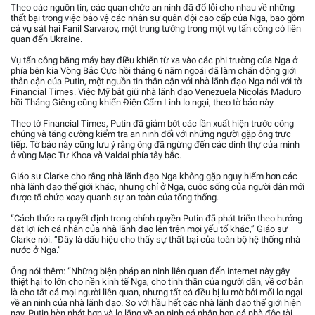
Theo các nguồn tin, các quan chức an ninh đã đổ lỗi cho nhau về những
thất bại trong việc bảo vệ các nhân sự quân đội cao cấp của Nga, bao gồm
cả vụ sát hại Fanil Sarvarov, một trung tướng trong một vụ tấn công có liên
quan đến Ukraine.
Vụ tấn công bằng máy bay điều khiển từ xa vào các phi trường của Nga ở
phía bên kia Vòng Bắc Cực hồi tháng 6 năm ngoái đã làm chấn động giới
thân cận của Putin, một nguồn tin thân cận với nhà lãnh đạo Nga nói với tờ
Financial Times. Việc Mỹ bắt giữ nhà lãnh đạo Venezuela Nicolás Maduro
hồi Tháng Giêng cũng khiến Điện Cẩm Linh lo ngại, theo tờ báo này.
Theo tờ Financial Times, Putin đã giảm bớt các lần xuất hiện trước công
chúng và tăng cường kiểm tra an ninh đối với những người gặp ông trực
tiếp. Tờ báo này cũng lưu ý rằng ông đã ngừng đến các dinh thự của mình
ở vùng Mạc Tư Khoa và Valdai phía tây bắc.
Giáo sư Clarke cho rằng nhà lãnh đạo Nga không gặp nguy hiểm hơn các
nhà lãnh đạo thế giới khác, nhưng chỉ ở Nga, cuộc sống của người dân mới
được tổ chức xoay quanh sự an toàn của tổng thống.
“Cách thức ra quyết định trong chính quyền Putin đã phát triển theo hướng
đặt lợi ích cá nhân của nhà lãnh đạo lên trên mọi yếu tố khác,” Giáo sư
Clarke nói. “Đây là dấu hiệu cho thấy sự thất bại của toàn bộ hệ thống nhà
nước ở Nga.”
Ông nói thêm: “Những biện pháp an ninh liên quan đến internet này gây
thiệt hại to lớn cho nền kinh tế Nga, cho tinh thần của người dân, về cơ bản
là cho tất cả mọi người liên quan, nhưng tất cả đều bị lu mờ bởi mối lo ngại
về an ninh của nhà lãnh đạo. So với hầu hết các nhà lãnh đạo thế giới hiện
nay, Putin hèn nhát hơn và lo lắng về an ninh cá nhân hơn cả nhà độc tài