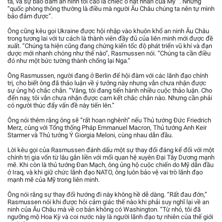
ta, và sự bảo đảm an ninh tối cao là chiếc ô hạt nhân của Mỹ “. Nhưng
“quốc phòng thông thường là điều mà người Âu Châu chúng ta nên tự mình
bảo đảm được”.
Ông cũng kêu gọi Ukraine được hội nhập vào khuôn khổ an ninh Âu Châu
trong tương lai với tư cách là thành viên đầy đủ của liên minh mới được đề
xuất. “Chúng ta hiện cũng đang chứng kiến tốc độ phát triển vũ khí và đạn
dược mới nhanh chóng như thế nào”, Rasmussen nói. “Chúng ta cần điều
đó như một bức tường thành chống lại Nga.”
Ông Rasmussen, người đang ở Berlin để hội đàm với các lãnh đạo chính
trị, cho biết ông đã thảo luận về ý tưởng này nhưng vẫn chưa nhận được
sự ủng hộ chắc chắn. “Vâng, tôi đang tiến hành nhiều cuộc thảo luận. Cho
đến nay, tôi vẫn chưa nhận được cam kết chắc chắn nào. Nhưng cần phải
có người thúc đẩy vấn đề này tiến lên.”
Ông nói thêm rằng ông sẽ “rất hoan nghênh” nếu Thủ tướng Đức Friedrich
Merz, cùng với Tổng thống Pháp Emmanuel Macron, Thủ tướng Anh Keir
Starmer và Thủ tướng Ý Giorgia Meloni, cùng nhau dẫn đầu.
Lời kêu gọi của Rasmussen đánh dấu một sự thay đổi đáng kể đối với một
chính trị gia vốn từ lâu gắn liền với mối quan hệ xuyên Đại Tây Dương mạnh
mẽ. Khi còn là thủ tướng Đan Mạch, ông ủng hộ cuộc chiến do Mỹ dẫn đầu
ở Iraq, và khi giữ chức lãnh đạo NATO, ông luôn bảo vệ vai trò lãnh đạo
mạnh mẽ của Mỹ trong liên minh.
Ông nói rằng sự thay đổi hướng đi này không hề dễ dàng. “Rất đau đớn,”
Rasmussen nói khi được hỏi cảm giác thế nào khi phải suy nghĩ lại về an
ninh của Âu Châu mà về cơ bản không có Washington. “Từ nhỏ, tôi đã
ngưỡng mộ Hoa Kỳ và coi nước này là người lãnh đạo tự nhiên của thế giới