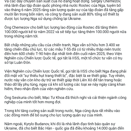
Và các dây chuyền sản xuất của nó đang hoạt động. Sergey Chemezov,
nhà lãnh đạo tập đoàn quốc phòng nhà nước Rostec của Nga, tuyên bố
vào tháng 6 năm 2025 rằng sản lượng quân sự của tập đoàn đã tăng gấp
mười lần trong bốn năm, và công ty đang sản xuất 80% tổng số thiết bị
được lực lượng Nga sử dụng chống lại Ukraine.
Ông Chemezov cho biết lực lượng lao động của Rostec đã tăng thêm
100.000 người kể từ năm 2022 và sẽ tiếp tục tăng thêm 100.000 người nữa
trong những năm tới.
Bất chấp những yêu cầu của chiến tranh, Nga vẫn sở hữu hơn 3.400 xe
tăng chiến đấu chủ lực, từ các mẫu T-55 đã có từ nhiều thập niên trước
đến hơn 600 chiếc T-90 hiện đại nhất tính đến cuối năm 2025, theo Viện
Nghiên cứu Chiến lược Quốc tế, gọi tắt là IISS, một tổ chức tư vấn có trụ
sở tại Luân Đôn.
Viện Nghiên cứu Chiến lược Quốc tế, gọi tắt là IISS cho biết Nga đang phải
đối mặt với “sự thiếu hụt trang thiết bị”, đặc biệt là xe thiết giáp. Tuy nhiên,
nước này vẫn còn kho dự trữ xe thiết giáp thời Liên Xô để tân trang hoặc
tháo dỡ lấy phụ tùng, ngay cả khi số lượng các loại xe này ngày càng khan
hiếm, theo nhận định của viện nghiên cứu.
Ông Seskuria cho biết, Mạc Tư Khoa đã thích nghi và cải thiện ngành công
nghiệp của mình tốt hơn mong đợi.
Trong khi tăng cường sản xuất trong nước, Nga cũng dựa rất nhiều vào
các đồng minh để bổ sung cho lực lượng quân sự của mình.
Năm ngoái, Kyrylo Budanov, khi đó là nhà lãnh đạo tình báo quân sự
Ukraine, đã cho biết Bắc Hàn - quốc gia đã điều khoảng 14.000 quân đến