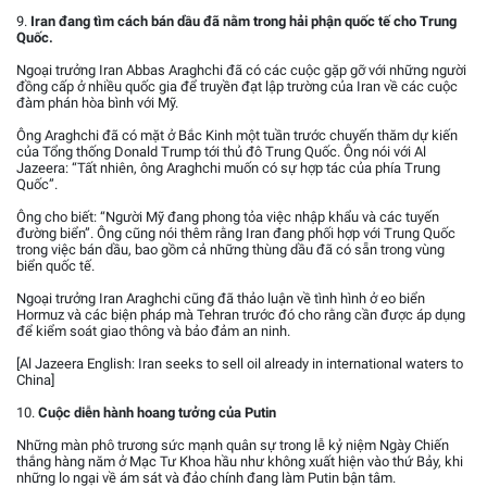
9.
Iran đang tìm cách bán dầu đã nằm trong hải phận quốc tế cho Trung
Quốc.
Ngoại trưởng Iran Abbas Araghchi đã có các cuộc gặp gỡ với những người
đồng cấp ở nhiều quốc gia để truyền đạt lập trường của Iran về các cuộc
đàm phán hòa bình với Mỹ.
Ông Araghchi đã có mặt ở Bắc Kinh một tuần trước chuyến thăm dự kiến
của Tổng thống Donald Trump tới thủ đô Trung Quốc. Ông nói với Al
Jazeera: “Tất nhiên, ông Araghchi muốn có sự hợp tác của phía Trung
Quốc”.
Ông cho biết: “Người Mỹ đang phong tỏa việc nhập khẩu và các tuyến
đường biển”. Ông cũng nói thêm rằng Iran đang phối hợp với Trung Quốc
trong việc bán dầu, bao gồm cả những thùng dầu đã có sẵn trong vùng
biển quốc tế.
Ngoại trưởng Iran Araghchi cũng đã thảo luận về tình hình ở eo biển
Hormuz và các biện pháp mà Tehran trước đó cho rằng cần được áp dụng
để kiểm soát giao thông và bảo đảm an ninh.
[Al Jazeera English: Iran seeks to sell oil already in international waters to
China]
10.
Cuộc diễn hành hoang tưởng của Putin
Những màn phô trương sức mạnh quân sự trong lễ kỷ niệm Ngày Chiến
thắng hàng năm ở Mạc Tư Khoa hầu như không xuất hiện vào thứ Bảy, khi
những lo ngại về ám sát và đảo chính đang làm Putin bận tâm.