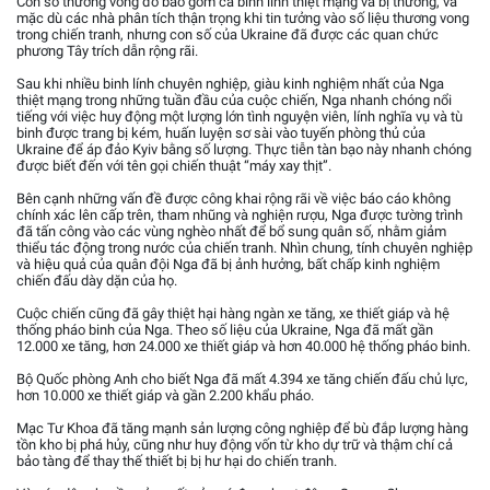
Con số thương vong đó bao gồm cả binh lính thiệt mạng và bị thương, và
mặc dù các nhà phân tích thận trọng khi tin tưởng vào số liệu thương vong
trong chiến tranh, nhưng con số của Ukraine đã được các quan chức
phương Tây trích dẫn rộng rãi.
Sau khi nhiều binh lính chuyên nghiệp, giàu kinh nghiệm nhất của Nga
thiệt mạng trong những tuần đầu của cuộc chiến, Nga nhanh chóng nổi
tiếng với việc huy động một lượng lớn tình nguyện viên, lính nghĩa vụ và tù
binh được trang bị kém, huấn luyện sơ sài vào tuyến phòng thủ của
Ukraine để áp đảo Kyiv bằng số lượng. Thực tiễn tàn bạo này nhanh chóng
được biết đến với tên gọi chiến thuật “máy xay thịt”.
Bên cạnh những vấn đề được công khai rộng rãi về việc báo cáo không
chính xác lên cấp trên, tham nhũng và nghiện rượu, Nga được tường trình
đã tấn công vào các vùng nghèo nhất để bổ sung quân số, nhằm giảm
thiểu tác động trong nước của chiến tranh. Nhìn chung, tính chuyên nghiệp
và hiệu quả của quân đội Nga đã bị ảnh hưởng, bất chấp kinh nghiệm
chiến đấu dày dặn của họ.
Cuộc chiến cũng đã gây thiệt hại hàng ngàn xe tăng, xe thiết giáp và hệ
thống pháo binh của Nga. Theo số liệu của Ukraine, Nga đã mất gần
12.000 xe tăng, hơn 24.000 xe thiết giáp và hơn 40.000 hệ thống pháo binh.
Bộ Quốc phòng Anh cho biết Nga đã mất 4.394 xe tăng chiến đấu chủ lực,
hơn 10.000 xe thiết giáp và gần 2.200 khẩu pháo.
Mạc Tư Khoa đã tăng mạnh sản lượng công nghiệp để bù đắp lượng hàng
tồn kho bị phá hủy, cũng như huy động vốn từ kho dự trữ và thậm chí cả
bảo tàng để thay thế thiết bị bị hư hại do chiến tranh.