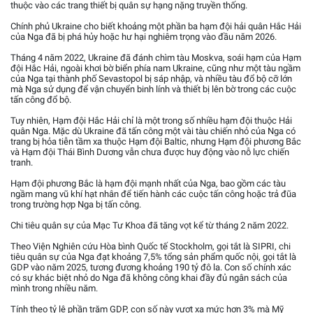
thuộc vào các trang thiết bị quân sự hạng nặng truyền thống.
Chính phủ Ukraine cho biết khoảng một phần ba hạm đội hải quân Hắc Hải
của Nga đã bị phá hủy hoặc hư hại nghiêm trọng vào đầu năm 2026.
Tháng 4 năm 2022, Ukraine đã đánh chìm tàu Moskva, soái hạm của Hạm
đội Hắc Hải, ngoài khơi bờ biển phía nam Ukraine, cũng như một tàu ngầm
của Nga tại thành phố Sevastopol bị sáp nhập, và nhiều tàu đổ bộ cỡ lớn
mà Nga sử dụng để vận chuyển binh lính và thiết bị lên bờ trong các cuộc
tấn công đổ bộ.
Tuy nhiên, Hạm đội Hắc Hải chỉ là một trong số nhiều hạm đội thuộc Hải
quân Nga. Mặc dù Ukraine đã tấn công một vài tàu chiến nhỏ của Nga có
trang bị hỏa tiễn tầm xa thuộc Hạm đội Baltic, nhưng Hạm đội phương Bắc
và Hạm đội Thái Bình Dương vẫn chưa được huy động vào nỗ lực chiến
tranh.
Hạm đội phương Bắc là hạm đội mạnh nhất của Nga, bao gồm các tàu
ngầm mang vũ khí hạt nhân để tiến hành các cuộc tấn công hoặc trả đũa
trong trường hợp Nga bị tấn công.
Chi tiêu quân sự của Mạc Tư Khoa đã tăng vọt kể từ tháng 2 năm 2022.
Theo Viện Nghiên cứu Hòa bình Quốc tế Stockholm, gọi tắt là SIPRI, chi
tiêu quân sự của Nga đạt khoảng 7,5% tổng sản phẩm quốc nội, gọi tắt là
GDP vào năm 2025, tương đương khoảng 190 tỷ đô la. Con số chính xác
có sự khác biệt nhỏ do Nga đã không công khai đầy đủ ngân sách của
mình trong nhiều năm.
Tính theo tỷ lệ phần trăm GDP, con số này vượt xa mức hơn 3% mà Mỹ