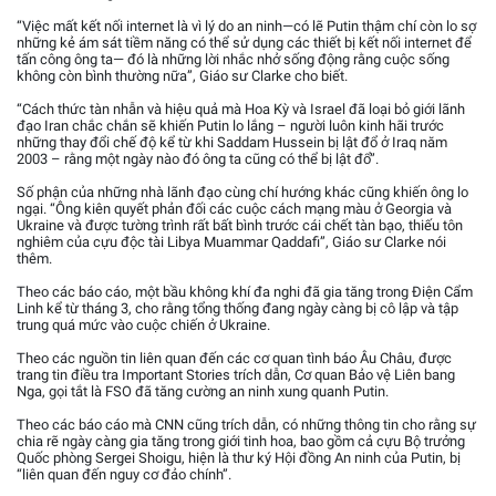
“Việc mất kết nối internet là vì lý do an ninh—có lẽ Putin thậm chí còn lo sợ
những kẻ ám sát tiềm năng có thể sử dụng các thiết bị kết nối internet để
tấn công ông ta— đó là những lời nhắc nhở sống động rằng cuộc sống
không còn bình thường nữa”, Giáo sư Clarke cho biết.
“Cách thức tàn nhẫn và hiệu quả mà Hoa Kỳ và Israel đã loại bỏ giới lãnh
đạo Iran chắc chắn sẽ khiến Putin lo lắng – người luôn kinh hãi trước
những thay đổi chế độ kể từ khi Saddam Hussein bị lật đổ ở Iraq năm
2003 – rằng một ngày nào đó ông ta cũng có thể bị lật đổ”.
Số phận của những nhà lãnh đạo cùng chí hướng khác cũng khiến ông lo
ngại. “Ông kiên quyết phản đối các cuộc cách mạng màu ở Georgia và
Ukraine và được tường trình rất bất bình trước cái chết tàn bạo, thiếu tôn
nghiêm của cựu độc tài Libya Muammar Qaddafi”, Giáo sư Clarke nói
thêm.
Theo các báo cáo, một bầu không khí đa nghi đã gia tăng trong Điện Cẩm
Linh kể từ tháng 3, cho rằng tổng thống đang ngày càng bị cô lập và tập
trung quá mức vào cuộc chiến ở Ukraine.
Theo các nguồn tin liên quan đến các cơ quan tình báo Âu Châu, được
trang tin điều tra Important Stories trích dẫn, Cơ quan Bảo vệ Liên bang
Nga, gọi tắt là FSO đã tăng cường an ninh xung quanh Putin.
Theo các báo cáo mà CNN cũng trích dẫn, có những thông tin cho rằng sự
chia rẽ ngày càng gia tăng trong giới tinh hoa, bao gồm cả cựu Bộ trưởng
Quốc phòng Sergei Shoigu, hiện là thư ký Hội đồng An ninh của Putin, bị
“liên quan đến nguy cơ đảo chính”.