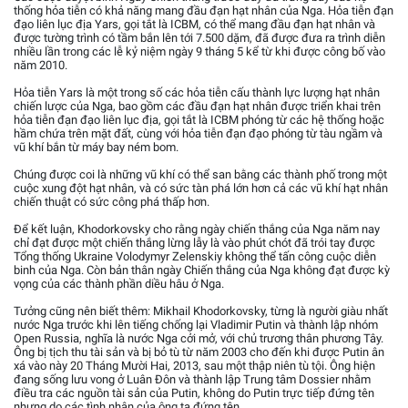
thống hỏa tiễn có khả năng mang đầu đạn hạt nhân của Nga. Hỏa tiễn đạn
đạo liên lục địa Yars, gọi tắt là ICBM, có thể mang đầu đạn hạt nhân và
được tường trình có tầm bắn lên tới 7.500 dặm, đã được đưa ra trình diễn
nhiều lần trong các lễ kỷ niệm ngày 9 tháng 5 kể từ khi được công bố vào
năm 2010.
Hỏa tiễn Yars là một trong số các hỏa tiễn cấu thành lực lượng hạt nhân
chiến lược của Nga, bao gồm các đầu đạn hạt nhân được triển khai trên
hỏa tiễn đạn đạo liên lục địa, gọi tắt là ICBM phóng từ các hệ thống hoặc
hầm chứa trên mặt đất, cùng với hỏa tiễn đạn đạo phóng từ tàu ngầm và
vũ khí bắn từ máy bay ném bom.
Chúng được coi là những vũ khí có thể san bằng các thành phố trong một
cuộc xung đột hạt nhân, và có sức tàn phá lớn hơn cả các vũ khí hạt nhân
chiến thuật có sức công phá thấp hơn.
Để kết luận, Khodorkovsky cho rằng ngày chiến thắng của Nga năm nay
chỉ đạt được một chiến thắng lừng lẫy là vào phút chót đã trói tay được
Tổng thống Ukraine Volodymyr Zelenskiy không thể tấn công cuộc diễn
binh của Nga. Còn bản thân ngày Chiến thắng của Nga không đạt được kỳ
vọng của các thành phần diều hâu ở Nga.
Tưởng cũng nên biết thêm: Mikhail Khodorkovsky, từng là người giàu nhất
nước Nga trước khi lên tiếng chống lại Vladimir Putin và thành lập nhóm
Open Russia, nghĩa là nước Nga cởi mở, với chủ trương thân phương Tây.
Ông bị tịch thu tài sản và bị bỏ tù từ năm 2003 cho đến khi được Putin ân
xá vào này 20 Tháng Mười Hai, 2013, sau một thập niên tù tội. Ông hiện
đang sống lưu vong ở Luân Đôn và thành lập Trung tâm Dossier nhằm
điều tra các nguồn tài sản của Putin, không do Putin trực tiếp đứng tên
nhưng do các tình nhân của ông ta đứng tên.