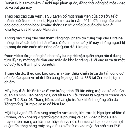
Donetsk bị tạm chiếm vì nghi ngờ phản quốc, đồng thời công bố một video
về vụ bắt giữ này.
Theo báo cáo của Vesti, FSB tuyên bố một nhân viên của cơ sở y tế ở
thành phố Donetsk, nơi bị Nga xâm lược từ năm 2014, đã cung cấp cho
các cơ quan tình báo Ukraine thông tin về vị trí của quân đội Nga ở
Khartsyzsk và khu vực Makiivka.
Thông báo cũng cho biết thêm rằng nghi phạm đã cung cấp cho Ukraine
thông tin về các bệnh nhân được điều trị tại cơ sở y tế này, những người bị
thương do các cuộc tấn công của Quân đội Ukraine.
Đoạn video được công bố cho thấy ba người mặc quân phục rằn ri đang
túm lấy tay một người đàn ông mặc áo khoác trắng và lôi ông ra xe từ một
cơ sở y tế ở thành phố Donetsk.
Trong khi đó, theo các báo cáo, máy bay điều khiển từ xa đã tấn công cơ
sở của Cơ quan An ninh Liên bang Nga, gọi tắt là FSB tại Crimea bị tạm
chiếm.
Máy bay điều khiển từ xa được tường trình đã tấn công một cơ sở của Cơ
quan An ninh Liên bang Nga, gọi tắt là FSB ở Crimea bị Nga tạm chiếm vào
đêm Thứ Sáu, 08 Tháng Năm, chỉ vài giờ trước khi lệnh ngừng bắn do
Tổng thống Trump đưa ra có hiệu lực.
Một loạt vụ nổ đã làm rung chuyển Armiansk, khu vực bị Nga tạm chiếm ở
Crimea, vào khoảng 9 giờ tối giờ địa phương và các video bắt đầu lan
truyền trên mạng xã hội cho thấy các vụ nổ ở Crimea và hậu quả của một
cuộc tấn công bằng máy bay điều khiển từ xa vào một tòa nhà của FSB.