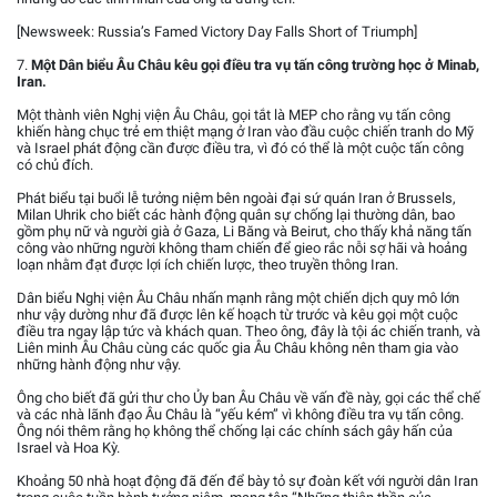
[Newsweek: Russia’s Famed Victory Day Falls Short of Triumph]
7.
Một Dân biểu Âu Châu kêu gọi điều tra vụ tấn công trường học ở Minab,
Iran.
Một thành viên Nghị viện Âu Châu, gọi tắt là MEP cho rằng vụ tấn công
khiến hàng chục trẻ em thiệt mạng ở Iran vào đầu cuộc chiến tranh do Mỹ
và Israel phát động cần được điều tra, vì đó có thể là một cuộc tấn công
có chủ đích.
Phát biểu tại buổi lễ tưởng niệm bên ngoài đại sứ quán Iran ở Brussels,
Milan Uhrik cho biết các hành động quân sự chống lại thường dân, bao
gồm phụ nữ và người già ở Gaza, Li Băng và Beirut, cho thấy khả năng tấn
công vào những người không tham chiến để gieo rắc nỗi sợ hãi và hoảng
loạn nhằm đạt được lợi ích chiến lược, theo truyền thông Iran.
Dân biểu Nghị viện Âu Châu nhấn mạnh rằng một chiến dịch quy mô lớn
như vậy dường như đã được lên kế hoạch từ trước và kêu gọi một cuộc
điều tra ngay lập tức và khách quan. Theo ông, đây là tội ác chiến tranh, và
Liên minh Âu Châu cùng các quốc gia Âu Châu không nên tham gia vào
những hành động như vậy.
Ông cho biết đã gửi thư cho Ủy ban Âu Châu về vấn đề này, gọi các thể chế
và các nhà lãnh đạo Âu Châu là “yếu kém” vì không điều tra vụ tấn công.
Ông nói thêm rằng họ không thể chống lại các chính sách gây hấn của
Israel và Hoa Kỳ.
Khoảng 50 nhà hoạt động đã đến để bày tỏ sự đoàn kết với người dân Iran