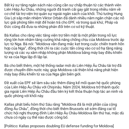
Bất kỳ sự tăng ngân sách nào cũng cần sự chấp thuận từ các thành viên
Liên Hiệp Âu Châu, những người đã tranh cãi gay gắt trong nhiều năm về
cơ chế tài trợ viện trợ quân sự ngoài ngân sách của khối. Thủ tướng Hung
Gia Lợi sắp mãn nhiệm Viktor Orbán đã dành nhiều năm ngăn chặn các nỗ
lực giải phóng tiền mặt để hoàn trả cho EPF, và trong quá khứ, Pháp và
Đức cũng đã đưa ra những phản đối trên cơ sở kỹ thuật.
Bà Kallas cho rằng việc tăng viện trợ tiền mặt là một phần trong nỗ lực
rộng lớn hơn nhằm tăng cường khả năng chống chịu của Moldova trước áp
lực từ Nga. Bà nói: “Moldova vẫn đang mắc kẹt trong cuộc chiến tranh hỗn
hợp của Nga”, đồng thời chỉ ra các cuộc tấn công vào cơ sở hạ tầng năng
lượng và các vụ xâm nhập không phận Moldova bằng máy bay điều khiển
từ xa của Nga lặp đi lặp lại.
Bà cho biết thêm, một hệ thống radar mới do Liên Hiệp Âu Châu tài trợ đã
được chuyển đến nước này, giúp Moldova cải thiện khả năng phát hiện
máy bay điều khiển từ xa của Nga gần biên giới.
Đề xuất của EPF sẽ làm sâu sắc thêm đáng kể mối quan hệ quốc phòng
của Liên Hiệp Âu Châu với Chișinău. Năm 2024, Moldova trở thành quốc
gia ngoài Liên Hiệp Âu Châu đầu tiên ký kết thỏa thuận hợp tác an ninh và
quốc phòng với khối này.
Kallas phát biểu hôm thứ Sáu rằng “Moldova đã là một phần của cộng
đồng Âu Châu”, đồng thời cho biết thêm Brussels sẽ sớm đăng cai tổ
chức hội nghị thượng đỉnh Liên Hiệp Âu Châu-Moldova lần thứ hai, mặc dù
chưa có ngày cụ thể nào được công bố.
[Politico: Kallas proposes doubling EU defense funding for Moldova]