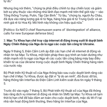
tự do.”
Nhưng ông nói thêm, “chúng ta phải điều chỉnh tư duy chiến lược và giảm
bớt sự phụ thuộc vào những nhà lãnh đạo mạnh mẽ trên thế giới này — vào
Tổng thống Trump, Putin, Tập Cận Bình.” Từ lâu, “chúng ta, người Âu Châu,
đã dựa vào năng lượng giá rẻ từ Nga, hàng hóa giá rẻ từ Trung Quốc và an
ninh giá rẻ từ Hoa Kỳ. Mô hình này không còn hiệu quả nữa.”
[Politico: Ex-NATO chief Rasmussen warns of ‘disintegration’ of alliance,
calls for new European defense bloc]
3.
Mạc Tư Khoa hạn chế truy cập internet di động trong suốt lễ duyệt binh
Ngày Chiến thắng của Nga do lo ngại các cuộc tấn công từ Ukraine.
Ngày 9 tháng 5, Điện Cẩm Linh áp đặt các hạn chế về internet di động và
nhắn tin tại Mạc Tư Khoa, một biện pháp theo quy trình an toàn dường như
nhấn mạnh nỗi lo ngại của Nga về các cuộc tấn công bằng máy bay điều
khiển từ xa của Ukraine trong cuộc duyệt binh Ngày Chiến thắng hàng năm
của nước này.
Bộ Phát triển Kỹ thuật số của Nga thông báo sau cuộc duyệt binh rằng các
hạn chế ở Mạc Tư Khoa, được áp đặt vì “lý do an ninh”, đã được dỡ bỏ,
hãng thông tấn Interfax do Điện Cẩm Linh kiểm soát đưa tin ngày 9 tháng
5.
Trước đó vào ngày 7 tháng 5, Bộ Phát triển Kỹ thuật số của Nga đã thông
báo rằng dịch vụ internet di động và nhắn tin SMS tại Mạc Tư Khoa sẽ tạm
thời bị hạn chế để bảo đảm an toàn cho cuộc duyệt binh, mặc dù Wi-Fi tại
nhà vẫn hoạt động bình thường, theo hãng tin Interfax của Nga.