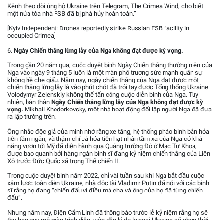
Kênh theo dõi ủng hộ Ukraine trên Telegram, The Crimea Wind, cho biết
một nửa tòa nhà FSB đã bị phá hủy hoàn toàn.”
[Kyiv Independent: Drones reportedly strike Russian FSB facility in
occupied Crimea]
6.
Ngày Chiến thắng lừng lẫy của Nga không đạt được kỳ vọng.
Trong gần 20 năm qua, cuộc duyệt binh Ngày Chiến thắng thường niên của
Nga vào ngày 9 tháng 5 luôn là một màn phô trương sức mạnh quân sự
không hề che giấu. Năm nay, ngày chiến thắng của Nga đạt được một
chiến thắng lừng lẫy là vào phút chót đã trói tay được Tổng thống Ukraine
Volodymyr Zelenskiy không thể tấn công cuộc diễn binh của Nga. Tuy
nhiên, bản thân
Ngày Chiến thắng lừng lẫy của Nga không đạt được kỳ
vọng.
Mikhail Khodorkovsky, một nhà hoạt động đối lập người Nga đã đưa
ra lập trường trên.
Ông nhắc độc giả của mình nhớ rằng xe tăng, hệ thống pháo binh bắn hỏa
tiễn tầm ngắn, và thậm chí cả hỏa tiễn hạt nhân tầm xa của Nga có khả
năng vươn tới Mỹ đã diễn hành qua Quảng trường Đỏ ở Mạc Tư Khoa,
được bao quanh bởi hàng ngàn binh sĩ đang kỷ niệm chiến thắng của Liên
Xô trước Đức Quốc xã trong Thế chiến II.
Trong cuộc duyệt binh năm 2022, chỉ vài tuần sau khi Nga bắt đầu cuộc
xâm lược toàn diện Ukraine, nhà độc tài Vladimir Putin đã nói với các binh
sĩ rằng họ đang “chiến đấu vì điều mà cha và ông của họ đã từng chiến
đấu”.
Nhưng năm nay, Điện Cẩm Linh đã thông báo trước lễ kỷ niệm rằng họ sẽ
thu hẹp quy mô màn trình diễn, viện dẫn lý do lo ngại Ukraine sẽ chọn thời