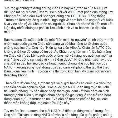
đảm an ninh của Mỹ.
“Những gì chúng ta đang chứng kiến lúc này là sự tan rã của NATO, và
điều đó rất nguy hiểm,” Rasmussen nói với WELT, một phần của Mạng lưới
Phóng viên Toàn cầu Axel Springer, cũng như POLITICO. “Tổng thống
Trump đã làm dấy lên quá nhiều nghi ngờ về cam kết của ông đối với Điều
5 và việc bảo vệ Âu Châu đến nỗi người Âu Châu chỉ có thể đi đến một kết
luận duy nhất: chúng ta phải tự lực cánh sinh và tự bảo vệ lục địa của
mình.”
Rasmussen đề xuất thành lập một “liên minh tự nguyện” chính thức – một
nhóm các quốc gia Âu Châu sẵn sàng và có khả năng tự tổ chức quốc
phòng của lục địa. Ông nói: “Hiện tại cả Liên Hiệp Âu Châu lẫn NATO đều
không phù hợp để củng cố trụ cột Âu Châu trong liên minh”, lập luận rằng
Âu Châu cần “các kế hoạch quốc phòng mới và năng lực quân sự mới” và
phải “tăng cường sản xuất vũ khí và đạn dược”. Những nhận xét này thực
chất đặt ra câu hỏi liệu các kế hoạch quốc phòng khu vực hiện có của
NATO – xương sống hoạt động của các cam kết phòng thủ tập thể theo
Điều 5 của liên minh – có còn khả thi trong kịch bản Mỹ giảm bớt sự can
thiệp hay không.
Theo đề xuất của ông, sự tham gia sẽ bị giới hạn ở các quốc gia đáp ứng
các tiêu chuẩn nghiêm ngặt. “Các quốc gia NATO đáp ứng mục tiêu chi
tiêu quốc phòng 5% nên được phép tham gia, cam kết bảo đảm an ninh
tương tự như Điều 5, và ngăn chặn các quốc gia riêng lẻ cản trở các hoạt
động quân sự”, Rasmussen nói. “Và cần có một cơ chế để loại trừ các
thành viên không đáp ứng các điều kiện này.”
Tuy nhiên, Rasmussen cho biết NATO sẽ tiếp tục đóng vai trò trung tâm.
Ông nói: “Tôi vẫn tin rằng NATO sẽ vẫn là nền tảng của quốc phòng chúng