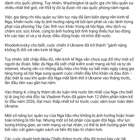
dành cho quốc phòng. Tuy nhiên, Washington là quốc gia chi tiêu quân sự
nhiều nhất thế giới, với 954 tỷ đô la được rót vào quốc phòng năm ngoái.
Việc gia tăng chi tiêu quân sự liên tục này đã làm biến dạng nền kinh tế
Nga, khiến nước này bị ảnh hưởng nặng nề bởi lạm phát và các lệnh trừng
phạt của phương Tây. Các lĩnh vực khác trong xã hội Nga, như dịch vụ
chăm sóc sức khỏe, cũng bị ảnh hưởng bởi tình trạng thiếu hụt lao động
khi các bác sĩ và y tá được điều động hoặc rời khỏi đất nước.
Khodorkovsky cho biết, cuộc chiến ở Ukraine đã trở thành “gánh nặng
khổng lồ đối với nền kinh tế Nga”.
Tuy nhiên, bất chấp điều đó, nền kinh tế Nga vẫn chưa sụp đổ như một số
người dự đoán. Mặc dù Nga đã siết chặt kiểm soát mạng xã hội và tự do
internet, nhưng vẫn có những dấu hiệu cho thấy sự bất mãn ngày càng gia
tăng trong xã hội Nga xung quanh cuộc chiến đầy khó khăn và đau đớn –
đặc biệt là sau khi quân đội Nga mất lãnh thổ ở Ukraine vào tháng trước,
lần đầu tiên sau gần hai năm.
Vào tháng 4, công ty thăm dò dư luận nhà nước lớn nhất của Nga cho biết
tỷ lệ ủng hộ nhà độc tài Vladimir Putin đã giảm hơn 12 điểm phần trăm kể
từ đầu năm 2026, đạt mức thấp nhất kể từ trước cuộc xâm lược toàn diện
Ukraine.
Một số năng lực quân sự của Nga hầu như không bị ảnh hưởng hoặc hoàn
toàn không bị tổn hại. Nhưng một số bộ phận của quân đội Nga, như lực
lượng không gian, an ninh mạng và hạt nhân, có thể bị ảnh hưởng gián tiếp
bởi việc cắt giảm ngân sách và tiến độ bảo trì chậm hơn.
Các cuộc duyệt binh Ngày Chiến thắng trước đây đã trưng bày các hệ