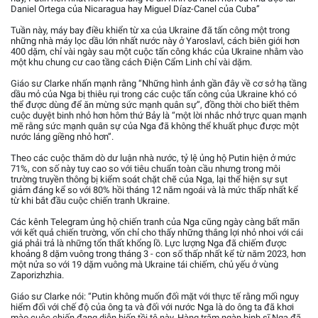
Daniel Ortega của Nicaragua hay Miguel Díaz-Canel của Cuba”
Tuần này, máy bay điều khiển từ xa của Ukraine đã tấn công một trong
những nhà máy lọc dầu lớn nhất nước này ở Yaroslavl, cách biên giới hơn
400 dặm, chỉ vài ngày sau một cuộc tấn công khác của Ukraine nhằm vào
một khu chung cư cao tầng cách Điện Cẩm Linh chỉ vài dặm.
Giáo sư Clarke nhấn mạnh rằng “Những hình ảnh gần đây về cơ sở hạ tầng
dầu mỏ của Nga bị thiêu rụi trong các cuộc tấn công của Ukraine khó có
thể được dùng để ăn mừng sức mạnh quân sự”, đồng thời cho biết thêm
cuộc duyệt binh nhỏ hơn hôm thứ Bảy là “một lời nhắc nhở trực quan mạnh
mẽ rằng sức mạnh quân sự của Nga đã không thể khuất phục được một
nước láng giềng nhỏ hơn”.
Theo các cuộc thăm dò dư luận nhà nước, tỷ lệ ủng hộ Putin hiện ở mức
71%, con số này tuy cao so với tiêu chuẩn toàn cầu nhưng trong môi
trường truyền thông bị kiểm soát chặt chẽ của Nga, lại thể hiện sự sụt
giảm đáng kể so với 80% hồi tháng 12 năm ngoái và là mức thấp nhất kể
từ khi bắt đầu cuộc chiến tranh Ukraine.
Các kênh Telegram ủng hộ chiến tranh của Nga cũng ngày càng bất mãn
với kết quả chiến trường, vốn chỉ cho thấy những thắng lợi nhỏ nhoi với cái
giá phải trả là những tổn thất khổng lồ. Lực lượng Nga đã chiếm được
khoảng 8 dặm vuông trong tháng 3 - con số thấp nhất kể từ năm 2023, hơn
một nửa so với 19 dặm vuông mà Ukraine tái chiếm, chủ yếu ở vùng
Zaporizhzhia.
Giáo sư Clarke nói: “Putin không muốn đối mặt với thực tế rằng mối nguy
hiểm đối với chế độ của ông ta và đối với nước Nga là do ông ta đã khơi
mào cuộc chiến đang diễn biến tồi tệ này. Hàng trăm ngàn binh sĩ Nga đã