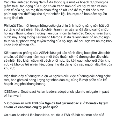
Các nhà lãnh đạo Đông Nam Á đã thông qua một kế hoạch dự phòng để
giảm thiểu tác động của cuộc chiến tranh Iran đối với người dân và nền
kinh tế của họ, nhưng thừa nhận rằng sẽ rất khó để thực thi các bước
phức tạp như thiết lập kho dự trữ nhiên liệu khu vực để bảo đảm nguồn
cung ổn định.
Phi Luật Tân, một trong những quốc gia chịu ảnh hưởng nặng nề nhất bởi
sự tăng vọt giá nhiên liệu do chiến tranh Iran gây ra, đã đăng cai tổ chức
hội nghị thượng đỉnh thường niên của nhóm tại tỉnh đảo Cebu ở miền trung
nước này. Tổng thống Ferdinand Marcos Jr. đã ra lệnh lược bỏ những nghi
thức và sự phô trương truyền thống của hội nghị để phù hợp với những khó
khăn kinh tế toàn cầu.
Kế hoạch dự phòng của ASEAN kêu gọi các hành động bao gồm việc phê
chuẩn, có thể trong năm nay, một thỏa thuận sẽ mở đường cho việc chia
sẻ nhiên liệu khẩn cấp một cách phối hợp, lập kế hoạch cho lưới điện khu
vực và kho dự trữ nhiên liệu, cũng như đa dạng hóa các nguồn dầu thô của
khu vực.
Việc thúc đẩy sử dụng xe điện và nghiên cứu việc sử dụng các công nghệ
mới, bao gồm cả năng lượng hạt nhân dân sự, cũng là một phần của kế
hoạch ứng phó khủng hoảng.
[CBSNews: Southeast Asian leaders adopt crisis plan to mitigate impact
of Iran war]
5.
Cơ quan an ninh FSB của Nga đã bắt giữ một bác sĩ ở Donetsk bị tạm
chiếm và cáo buộc ông tội phản quốc.
Cơ quan An ninh Liên bang Nga, gọi tắt là FSB đã bắt giữ một bác sĩ ở