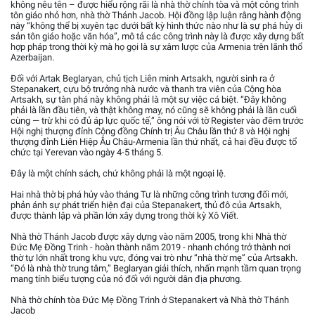
không nêu tên – được hiểu rộng rãi là nhà thờ chính tòa và một công trình
tôn giáo nhỏ hơn, nhà thờ Thánh Jacob. Hội đồng lập luận rằng hành động
này “không thể bị xuyên tạc dưới bất kỳ hình thức nào như là sự phá hủy di
sản tôn giáo hoặc văn hóa”, mô tả các công trình này là được xây dựng bất
hợp pháp trong thời kỳ mà họ gọi là sự xâm lược của Armenia trên lãnh thổ
Azerbaijan.
Đối với Artak Beglaryan, chủ tịch Liên minh Artsakh, người sinh ra ở
Stepanakert, cựu bộ trưởng nhà nước và thanh tra viên của Cộng hòa
Artsakh, sự tàn phá này không phải là một sự việc cá biệt. “Đây không
phải là lần đầu tiên, và thật không may, nó cũng sẽ không phải là lần cuối
cùng — trừ khi có đủ áp lực quốc tế,” ông nói với tờ Register vào đêm trước
Hội nghị thượng đỉnh Cộng đồng Chính trị Âu Châu lần thứ 8 và Hội nghị
thượng đỉnh Liên Hiệp Âu Châu-Armenia lần thứ nhất, cả hai đều được tổ
chức tại Yerevan vào ngày 4-5 tháng 5.
Đây là một chính sách, chứ không phải là một ngoại lệ.
Hai nhà thờ bị phá hủy vào tháng Tư là những công trình tương đối mới,
phản ánh sự phát triển hiện đại của Stepanakert, thủ đô của Artsakh,
được thành lập và phần lớn xây dựng trong thời kỳ Xô Viết.
Nhà thờ Thánh Jacob được xây dựng vào năm 2005, trong khi Nhà thờ
Đức Mẹ Đồng Trinh - hoàn thành năm 2019 - nhanh chóng trở thành nơi
thờ tự lớn nhất trong khu vực, đóng vai trò như “nhà thờ mẹ” của Artsakh.
“Đó là nhà thờ trung tâm,” Beglaryan giải thích, nhấn mạnh tầm quan trọng
mang tính biểu tượng của nó đối với người dân địa phương.
Nhà thờ chính tòa Đức Mẹ Đồng Trinh ở Stepanakert và Nhà thờ Thánh
Jacob