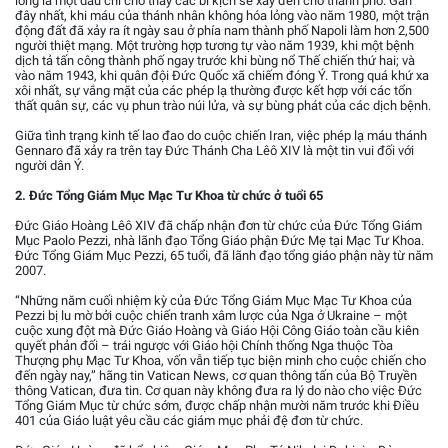
lỏng là một dấu chỉ cho thấy các bi kịch sẽ xảy đến cho thành phố. Gần
đây nhất, khi máu của thánh nhân không hóa lỏng vào năm 1980, một trận
động đất đã xảy ra ít ngày sau ở phía nam thành phố Napoli làm hơn 2,500
người thiệt mạng. Một trường hợp tương tự vào năm 1939, khi một bệnh
dịch tả tấn công thành phố ngay trước khi bùng nổ Thế chiến thứ hai; và
vào năm 1943, khi quân đội Đức Quốc xã chiếm đóng Ý. Trong quá khứ xa
xôi nhất, sự vắng mặt của các phép lạ thường được kết hợp với các tổn
thất quân sự, các vụ phun trào núi lửa, và sự bùng phát của các dịch bệnh.
Giữa tình trạng kinh tế lao đao do cuộc chiến Iran, việc phép lạ máu thánh
Gennaro đã xảy ra trên tay Đức Thánh Cha Lêô XIV là một tin vui đối với
người dân Ý.
2. Đức Tổng Giám Mục Mạc Tư Khoa từ chức ở tuổi 65
Đức Giáo Hoàng Lêô XIV đã chấp nhận đơn từ chức của Đức Tổng Giám
Mục Paolo Pezzi, nhà lãnh đạo Tổng Giáo phận Đức Mẹ tại Mạc Tư Khoa.
Đức Tổng Giám Mục Pezzi, 65 tuổi, đã lãnh đạo tổng giáo phận này từ năm
2007.
“Những năm cuối nhiệm kỳ của Đức Tổng Giám Mục Mạc Tư Khoa của
Pezzi bị lu mờ bởi cuộc chiến tranh xâm lược của Nga ở Ukraine – một
cuộc xung đột mà Đức Giáo Hoàng và Giáo Hội Công Giáo toàn cầu kiên
quyết phản đối – trái ngược với Giáo hội Chính thống Nga thuộc Tòa
Thượng phụ Mạc Tư Khoa, vốn vẫn tiếp tục biện minh cho cuộc chiến cho
đến ngày nay,” hãng tin Vatican News, cơ quan thông tấn của Bộ Truyền
thông Vatican, đưa tin. Cơ quan này không đưa ra lý do nào cho việc Đức
Tổng Giám Mục từ chức sớm, được chấp nhận mười năm trước khi Điều
401 của Giáo luật yêu cầu các giám mục phải đệ đơn từ chức.