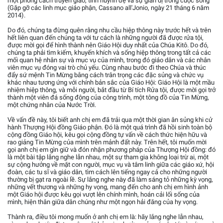
một phong cách truyền giáo, tình huynh đệ và sự giản dị trong cuộc sống”
(Gặp gỡ các linh mục giáo phận, Cassano all'Jonio, ngày 21 tháng 6 năm
2014).
Do đó, chúng ta đừng quên rằng nhu cầu hiệp thông này trước hết và trên
hết liên quan đến chúng ta với tư cách là những người đã được rửa tội,
được mời gọi để hình thành nên Giáo Hội duy nhất của Chúa Kitô. Do đó,
chúng ta phải tìm kiếm, khuyến khích và sống hiệp thông trong tất cả các
mối quan hệ nhân sự và mục vụ của mình, trong đó giáo dân và các nhân
viên mục vụ đóng vai trò chủ yếu. Cùng nhau bước đi theo Chúa và thúc
đẩy sứ mệnh Tin Mừng bằng cách trân trọng các đặc sủng và chức vụ
khác nhau tương ứng với chính bản sắc của Giáo Hội: Giáo Hội là một mầu
nhiệm hiệp thông, và mỗi người, bắt đầu từ Bí tích Rửa tội, được mời gọi trở
thành một viên đá sống động của công trình, một tông đồ của Tin Mừng,
một chứng nhân của Nước Trời.
Về vấn đề này, tôi biết anh chị em đã trải qua một thời gian ân sủng khi cử
hành Thượng Hội đồng Giáo phận. Đó là một quá trình đã hồi sinh toàn bộ
cộng đồng Giáo hội, kêu gọi cộng đồng tự vấn về cách thức hiện hữu và
rao giảng Tin Mừng của mình trên mảnh đất này. Trên hết, tôi muốn mời
gọi anh chị em gìn giữ và đón nhận phương pháp của Thượng Hội đồng: đó
là một bài tập lắng nghe lẫn nhau, một sự tham gia không loại trừ ai, một
sự cộng hưởng về mặt con người, mục vụ và tâm linh giữa các giáo xứ, hội
đoàn, các tu sĩ và giáo dân, tìm cách lên tiếng ngay cả cho những người
thường bị gạt ra ngoài lề. Sự lắng nghe này đã làm sáng tỏ những kỳ vọng,
những vết thương và những hy vọng, mang đến cho anh chị em hình ảnh
một Giáo hội được kêu gọi vượt lên chính mình, hoán cải lối sống của
mình, hiện thân giữa dân chúng như một ngọn hải đăng của hy vọng.
Thành ra, điều tôi mong muốn ở anh chị em là: hãy lắng nghe lẫn nhau,