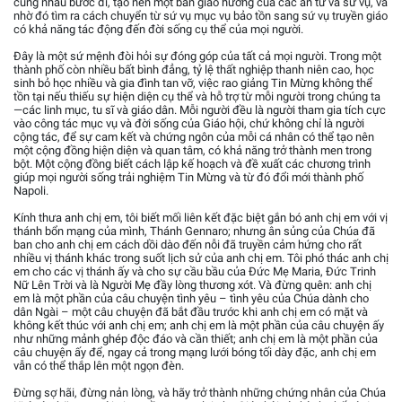
cùng nhau bước đi, tạo nên một bản giao hưởng của các ân tứ và sứ vụ, và
nhờ đó tìm ra cách chuyển từ sứ vụ mục vụ bảo tồn sang sứ vụ truyền giáo
có khả năng tác động đến đời sống cụ thể của mọi người.
Đây là một sứ mệnh đòi hỏi sự đóng góp của tất cả mọi người. Trong một
thành phố còn nhiều bất bình đẳng, tỷ lệ thất nghiệp thanh niên cao, học
sinh bỏ học nhiều và gia đình tan vỡ, việc rao giảng Tin Mừng không thể
tồn tại nếu thiếu sự hiện diện cụ thể và hỗ trợ từ mỗi người trong chúng ta
—các linh mục, tu sĩ và giáo dân. Mỗi người đều là người tham gia tích cực
vào công tác mục vụ và đời sống của Giáo hội, chứ không chỉ là người
cộng tác, để sự cam kết và chứng ngôn của mỗi cá nhân có thể tạo nên
một cộng đồng hiện diện và quan tâm, có khả năng trở thành men trong
bột. Một cộng đồng biết cách lập kế hoạch và đề xuất các chương trình
giúp mọi người sống trải nghiệm Tin Mừng và từ đó đổi mới thành phố
Napoli.
Kính thưa anh chị em, tôi biết mối liên kết đặc biệt gắn bó anh chị em với vị
thánh bổn mạng của mình, Thánh Gennaro; nhưng ân sủng của Chúa đã
ban cho anh chị em cách dồi dào đến nỗi đã truyền cảm hứng cho rất
nhiều vị thánh khác trong suốt lịch sử của anh chị em. Tôi phó thác anh chị
em cho các vị thánh ấy và cho sự cầu bầu của Đức Mẹ Maria, Đức Trinh
Nữ Lên Trời và là Người Mẹ đầy lòng thương xót. Và đừng quên: anh chị
em là một phần của câu chuyện tình yêu – tình yêu của Chúa dành cho
dân Ngài – một câu chuyện đã bắt đầu trước khi anh chị em có mặt và
không kết thúc với anh chị em; anh chị em là một phần của câu chuyện ấy
như những mảnh ghép độc đáo và cần thiết; anh chị em là một phần của
câu chuyện ấy để, ngay cả trong mạng lưới bóng tối dày đặc, anh chị em
vẫn có thể thắp lên một ngọn đèn.
Đừng sợ hãi, đừng nản lòng, và hãy trở thành những chứng nhân của Chúa