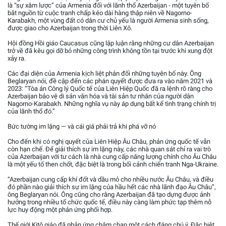
là “sự xâm lược” của Armenia đối với lãnh thổ Azerbaijan - một tuyên bố
bắt nguồn từ cuộc tranh chấp kéo dài hàng thập niên về Nagorno-
Karabakh, một vùng đất có dân cư chủ yếu là người Armenia sinh sống,
được giao cho Azerbaijan trong thời Liên Xô.
Hội đồng Hồi giáo Caucasus cũng lập luận rằng những cư dân Azerbaijan
trở về đã kêu gọi dỡ bỏ những công trình không tồn tại trước khi xung đột
xảy ra.
Các đại diện của Armenia kịch liệt phản đối những tuyên bố này. Ông
Beglaryan nói, đề cập đến các phán quyết được đưa ra vào năm 2021 và
2023: “Tòa án Công lý Quốc tế của Liên Hiệp Quốc đã ra lệnh rõ ràng cho
Azerbaijan bảo vệ di sản văn hóa và tài sản tư nhân của người dân
Nagorno-Karabakh. Những nghĩa vụ này áp dụng bất kể tình trạng chính trị
của lãnh thổ đó.”
Bức tường im lặng — và cái giá phải trả khi phá vỡ nó
Cho đến khi có nghị quyết của Liên Hiệp Âu Châu, phản ứng quốc tế vẫn
còn hạn chế. Để giải thích sự im lặng này, các nhà quan sát chỉ ra vai trò
của Azerbaijan với tư cách là nhà cung cấp năng lượng chính cho Âu Châu
là một yếu tố then chốt, đặc biệt là trong bối cảnh chiến tranh Nga-Ukraine.
“Azerbaijan cung cấp khí đốt và dầu mỏ cho nhiều nước Âu Châu, và điều
đó phần nào giải thích sự im lặng của hầu hết các nhà lãnh đạo Âu Châu”,
ông Beglaryan nói. Ông cũng cho rằng Azerbaijan đã tạo dựng được ảnh
hưởng trong nhiều tổ chức quốc tế, điều này càng làm phức tạp thêm nỗ
lực huy động một phản ứng phối hợp.
Thế giới Kitô giáo đã phản ứng chậm chạp một cách đáng chú ý. Đặc biệt,