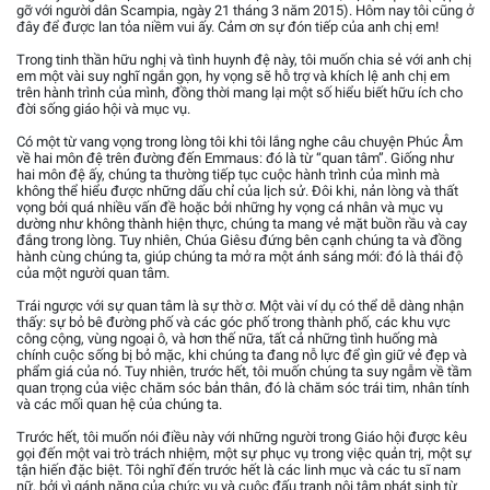
gỡ với người dân Scampia, ngày 21 tháng 3 năm 2015). Hôm nay tôi cũng ở
đây để được lan tỏa niềm vui ấy. Cảm ơn sự đón tiếp của anh chị em!
Trong tinh thần hữu nghị và tình huynh đệ này, tôi muốn chia sẻ với anh chị
em một vài suy nghĩ ngắn gọn, hy vọng sẽ hỗ trợ và khích lệ anh chị em
trên hành trình của mình, đồng thời mang lại một số hiểu biết hữu ích cho
đời sống giáo hội và mục vụ.
Có một từ vang vọng trong lòng tôi khi tôi lắng nghe câu chuyện Phúc Âm
về hai môn đệ trên đường đến Emmaus: đó là từ “quan tâm”. Giống như
hai môn đệ ấy, chúng ta thường tiếp tục cuộc hành trình của mình mà
không thể hiểu được những dấu chỉ của lịch sử. Đôi khi, nản lòng và thất
vọng bởi quá nhiều vấn đề hoặc bởi những hy vọng cá nhân và mục vụ
dường như không thành hiện thực, chúng ta mang vẻ mặt buồn rầu và cay
đắng trong lòng. Tuy nhiên, Chúa Giêsu đứng bên cạnh chúng ta và đồng
hành cùng chúng ta, giúp chúng ta mở ra một ánh sáng mới: đó là thái độ
của một người quan tâm.
Trái ngược với sự quan tâm là sự thờ ơ. Một vài ví dụ có thể dễ dàng nhận
thấy: sự bỏ bê đường phố và các góc phố trong thành phố, các khu vực
công cộng, vùng ngoại ô, và hơn thế nữa, tất cả những tình huống mà
chính cuộc sống bị bỏ mặc, khi chúng ta đang nỗ lực để gìn giữ vẻ đẹp và
phẩm giá của nó. Tuy nhiên, trước hết, tôi muốn chúng ta suy ngẫm về tầm
quan trọng của việc chăm sóc bản thân, đó là chăm sóc trái tim, nhân tính
và các mối quan hệ của chúng ta.
Trước hết, tôi muốn nói điều này với những người trong Giáo hội được kêu
gọi đến một vai trò trách nhiệm, một sự phục vụ trong việc quản trị, một sự
tận hiến đặc biệt. Tôi nghĩ đến trước hết là các linh mục và các tu sĩ nam
nữ, bởi vì gánh nặng của chức vụ và cuộc đấu tranh nội tâm phát sinh từ