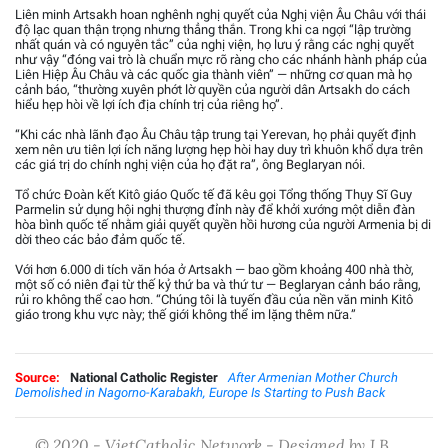
Liên minh Artsakh hoan nghênh nghị quyết của Nghị viện Âu Châu với thái
độ lạc quan thận trọng nhưng thẳng thắn. Trong khi ca ngợi “lập trường
nhất quán và có nguyên tắc” của nghị viện, họ lưu ý rằng các nghị quyết
như vậy “đóng vai trò là chuẩn mực rõ ràng cho các nhánh hành pháp của
Liên Hiệp Âu Châu và các quốc gia thành viên” — những cơ quan mà họ
cảnh báo, “thường xuyên phớt lờ quyền của người dân Artsakh do cách
hiểu hẹp hòi về lợi ích địa chính trị của riêng họ”.
“Khi các nhà lãnh đạo Âu Châu tập trung tại Yerevan, họ phải quyết định
xem nên ưu tiên lợi ích năng lượng hẹp hòi hay duy trì khuôn khổ dựa trên
các giá trị do chính nghị viện của họ đặt ra”, ông Beglaryan nói.
Tổ chức Đoàn kết Kitô giáo Quốc tế đã kêu gọi Tổng thống Thụy Sĩ Guy
Parmelin sử dụng hội nghị thượng đỉnh này để khởi xướng một diễn đàn
hòa bình quốc tế nhằm giải quyết quyền hồi hương của người Armenia bị di
dời theo các bảo đảm quốc tế.
Với hơn 6.000 di tích văn hóa ở Artsakh — bao gồm khoảng 400 nhà thờ,
một số có niên đại từ thế kỷ thứ ba và thứ tư — Beglaryan cảnh báo rằng,
rủi ro không thể cao hơn. “Chúng tôi là tuyến đầu của nền văn minh Kitô
giáo trong khu vực này; thế giới không thể im lặng thêm nữa.”
Source:
National Catholic Register
After Armenian Mother Church
Demolished in Nagorno-Karabakh, Europe Is Starting to Push Back
© 2020 - VietCatholic Network - Designed by J.B.