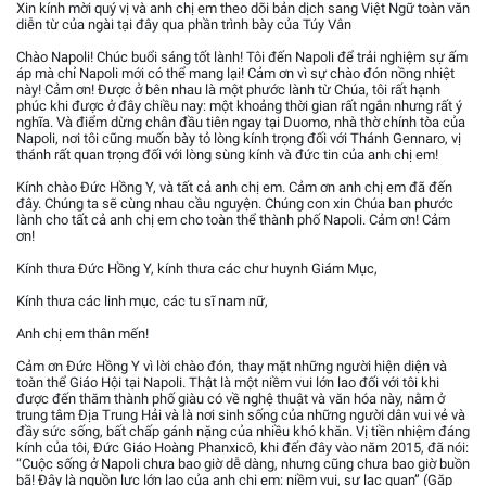
Xin kính mời quý vị và anh chị em theo dõi bản dịch sang Việt Ngữ toàn văn
diễn từ của ngài tại đây qua phần trình bày của Túy Vân
Chào Napoli! Chúc buổi sáng tốt lành! Tôi đến Napoli để trải nghiệm sự ấm
áp mà chỉ Napoli mới có thể mang lại! Cảm ơn vì sự chào đón nồng nhiệt
này! Cảm ơn! Được ở bên nhau là một phước lành từ Chúa, tôi rất hạnh
phúc khi được ở đây chiều nay: một khoảng thời gian rất ngắn nhưng rất ý
nghĩa. Và điểm dừng chân đầu tiên ngay tại Duomo, nhà thờ chính tòa của
Napoli, nơi tôi cũng muốn bày tỏ lòng kính trọng đối với Thánh Gennaro, vị
thánh rất quan trọng đối với lòng sùng kính và đức tin của anh chị em!
Kính chào Đức Hồng Y, và tất cả anh chị em. Cảm ơn anh chị em đã đến
đây. Chúng ta sẽ cùng nhau cầu nguyện. Chúng con xin Chúa ban phước
lành cho tất cả anh chị em cho toàn thể thành phố Napoli. Cảm ơn! Cảm
ơn!
Kính thưa Đức Hồng Y, kính thưa các chư huynh Giám Mục,
Kính thưa các linh mục, các tu sĩ nam nữ,
Anh chị em thân mến!
Cảm ơn Đức Hồng Y vì lời chào đón, thay mặt những người hiện diện và
toàn thể Giáo Hội tại Napoli. Thật là một niềm vui lớn lao đối với tôi khi
được đến thăm thành phố giàu có về nghệ thuật và văn hóa này, nằm ở
trung tâm Địa Trung Hải và là nơi sinh sống của những người dân vui vẻ và
đầy sức sống, bất chấp gánh nặng của nhiều khó khăn. Vị tiền nhiệm đáng
kính của tôi, Đức Giáo Hoàng Phanxicô, khi đến đây vào năm 2015, đã nói:
“Cuộc sống ở Napoli chưa bao giờ dễ dàng, nhưng cũng chưa bao giờ buồn
bã! Đây là nguồn lực lớn lao của anh chị em: niềm vui, sự lạc quan” (Gặp