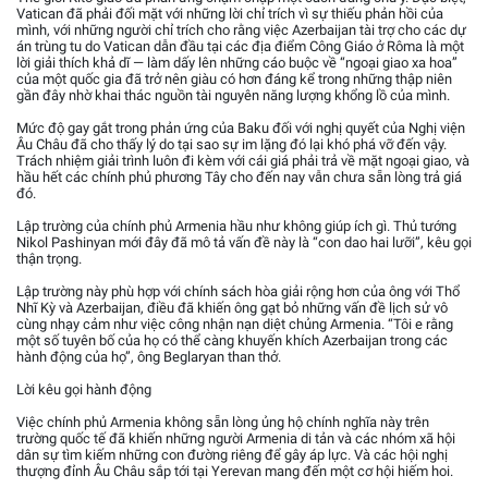
Vatican đã phải đối mặt với những lời chỉ trích vì sự thiếu phản hồi của
mình, với những người chỉ trích cho rằng việc Azerbaijan tài trợ cho các dự
án trùng tu do Vatican dẫn đầu tại các địa điểm Công Giáo ở Rôma là một
lời giải thích khả dĩ — làm dấy lên những cáo buộc về “ngoại giao xa hoa”
của một quốc gia đã trở nên giàu có hơn đáng kể trong những thập niên
gần đây nhờ khai thác nguồn tài nguyên năng lượng khổng lồ của mình.
Mức độ gay gắt trong phản ứng của Baku đối với nghị quyết của Nghị viện
Âu Châu đã cho thấy lý do tại sao sự im lặng đó lại khó phá vỡ đến vậy.
Trách nhiệm giải trình luôn đi kèm với cái giá phải trả về mặt ngoại giao, và
hầu hết các chính phủ phương Tây cho đến nay vẫn chưa sẵn lòng trả giá
đó.
Lập trường của chính phủ Armenia hầu như không giúp ích gì. Thủ tướng
Nikol Pashinyan mới đây đã mô tả vấn đề này là “con dao hai lưỡi”, kêu gọi
thận trọng.
Lập trường này phù hợp với chính sách hòa giải rộng hơn của ông với Thổ
Nhĩ Kỳ và Azerbaijan, điều đã khiến ông gạt bỏ những vấn đề lịch sử vô
cùng nhạy cảm như việc công nhận nạn diệt chủng Armenia. “Tôi e rằng
một số tuyên bố của họ có thể càng khuyến khích Azerbaijan trong các
hành động của họ”, ông Beglaryan than thở.
Lời kêu gọi hành động
Việc chính phủ Armenia không sẵn lòng ủng hộ chính nghĩa này trên
trường quốc tế đã khiến những người Armenia di tản và các nhóm xã hội
dân sự tìm kiếm những con đường riêng để gây áp lực. Và các hội nghị
thượng đỉnh Âu Châu sắp tới tại Yerevan mang đến một cơ hội hiếm hoi.