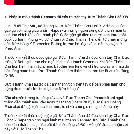
1. Phép lạ máu thánh Gennaro đã xảy ra trên tay Đức Thánh Cha Lêô XIV
Lúc 15:45 Thứ Sáu, 08 Tháng Năm, Đức Thánh Cha Lêô XIV đã có cuộc
gặp gỡ với hàng giáo phẩm Napoli và những người sống đời thánh hiến tại
nhà thờ chính tòa của thành phố. Cuộc gặp gỡ diễn ra dưới hình thức một
buổi cử hành Phụng Vụ Lời Chúa với Chầu Thánh Thể, diễn từ chào mừng
của Đức Hồng Y Domenico Battaglia, các bài đọc và lời cầu nguyện từ
Phúc Âm.
Trước khi kết thúc cuộc gặp gỡ, Đức Thánh Cha đã đọc kinh Lạy Cha. Đức
Hồng Y Battaglia trao cho ngài bình máu thánh Gennaro. Khi Đức Thánh
Cha hôn kính thánh tích, máu bắt đầu hóa lỏng và chỉ trong giây lát máu đã
hóa lỏng hoàn toàn. Đức Thánh Cha cầm thánh tích trên tay lộ vẻ xúc động
rõ rệt.
Đức Thánh Cha sau đó đã cầm thánh tích trên tay để ban phép lành cho
cộng đoàn trước khi trao lại cho Đức Hồng Y.
Câu chuyện tương tự cũng xảy ra với Đức Thánh Cha Phanxicô khi ngài
thăm đền thánh này. Vào ngày 21 tháng 3 năm 2015, Đức Giáo Hoàng
Phanxicô đã gặp gỡ các linh mục, tu sĩ và chủng sinh tại nhà thờ này.
Trước khi kết thúc cuộc gặp gỡ, Đức Thánh Cha đã đọc kinh Lạy Cha. Đức
Hồng Y Sepe trao cho ngài bình máu thánh Gennaro. Khi Đức Thánh Cha
hôn kính thánh tích, máu bắt đầu hóa lỏng và Đức Hồng Y đưa ra nhận xét
này với Đức Thánh Cha.