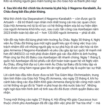
Kitô và những người gieo mầm tương lai cho Giáo hội và thành phố này!
4. Sau khi nhà thờ chính tòa Armenia bị phá hủy ở Nagorno-Karabakh, Âu
Châu đang bắt đầu phản kháng.
Nhà thờ chính tòa Stepanakert ở Nagorno-Karabakh — còn được gọi là
Artsakh — đã trở thành nạn nhân mới nhất trong cái mà các quan chức
Giáo Hội Armenia mô tả là nỗ lực có hệ thống nhằm xóa bỏ sự hiện diện
của người Armenia khỏi khu vực, sau cuộc tấn công của Azerbaijan năm
2023 khiến toàn bộ dân số — hơn 120.000 người Armenia — phải di dời.
Vấn đề này hiện đã bùng phát trên trường Âu Châu. Ngày 30 tháng 4, Nghị
viện Âu Châu đã thông qua một nghị quyết kêu gọi rõ ràng việc truy cứu
trách nhiệm đối với những người gây ra sự phá hủy di sản văn hóa và tôn
giáo Armenia ở Nagorno-Karabakh và yêu cầu gây áp lực quốc tế mạnh mẽ
hơn để UNESCO cử một phái đoàn đánh giá các địa điểm bị ảnh hưởng.
Phản ứng tại thủ đô Baku của Azerbaijan rất nhanh chóng. Ngày 1 tháng 5,
quốc hội Azerbaijan đã bỏ phiếu cắt đứt hoàn toàn quan hệ với Nghị viện
Âu Châu, đồng thời đại sứ Liên minh Âu Châu tại Baku đã bị triệu tập và
nhận được công hàm ngoại giao lên án nghị quyết này là xuyên tạc sự thật.
Lời cảnh báo đầu tiên được đưa ra bởi Tòa Giám Mục Etchmiadzin, trung
tâm tinh thần của Giáo hội Tông đồ Armenia, vào ngày 23 tháng 4, khi họ
cảnh báo rằng các địa điểm Kitô giáo Armenia đang bị tấn công một cách
có hệ thống và gọi đó là “hành vi phá hoại do nhà nước bảo trợ”. Những
nghi ngờ dựa trên hình ảnh vệ tinh sau đó đã được chính quyền Baku xác
nhận.
Trong một thông cáo ngày 27 tháng 4, Hội đồng Hồi giáo Caucasus trực
thuộc chính phủ Azerbaijan đã đề cập đến việc phá dỡ “hai tòa nhà” – mà