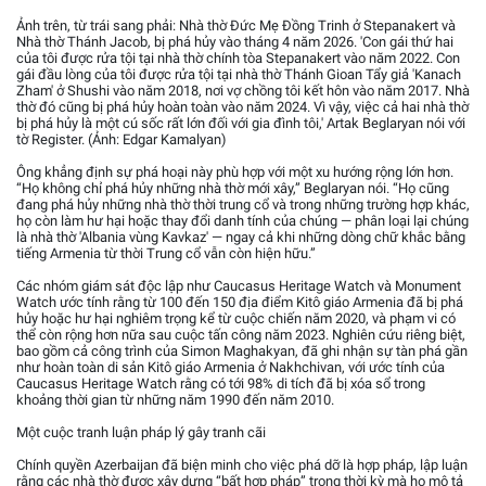
Ảnh trên, từ trái sang phải: Nhà thờ Đức Mẹ Đồng Trinh ở Stepanakert và
Nhà thờ Thánh Jacob, bị phá hủy vào tháng 4 năm 2026. 'Con gái thứ hai
của tôi được rửa tội tại nhà thờ chính tòa Stepanakert vào năm 2022. Con
gái đầu lòng của tôi được rửa tội tại nhà thờ Thánh Gioan Tẩy giả 'Kanach
Zham' ở Shushi vào năm 2018, nơi vợ chồng tôi kết hôn vào năm 2017. Nhà
thờ đó cũng bị phá hủy hoàn toàn vào năm 2024. Vì vậy, việc cả hai nhà thờ
bị phá hủy là một cú sốc rất lớn đối với gia đình tôi,' Artak Beglaryan nói với
tờ Register. (Ảnh: Edgar Kamalyan)
Ông khẳng định sự phá hoại này phù hợp với một xu hướng rộng lớn hơn.
“Họ không chỉ phá hủy những nhà thờ mới xây,” Beglaryan nói. “Họ cũng
đang phá hủy những nhà thờ thời trung cổ và trong những trường hợp khác,
họ còn làm hư hại hoặc thay đổi danh tính của chúng — phân loại lại chúng
là nhà thờ 'Albania vùng Kavkaz' — ngay cả khi những dòng chữ khắc bằng
tiếng Armenia từ thời Trung cổ vẫn còn hiện hữu.”
Các nhóm giám sát độc lập như Caucasus Heritage Watch và Monument
Watch ước tính rằng từ 100 đến 150 địa điểm Kitô giáo Armenia đã bị phá
hủy hoặc hư hại nghiêm trọng kể từ cuộc chiến năm 2020, và phạm vi có
thể còn rộng hơn nữa sau cuộc tấn công năm 2023. Nghiên cứu riêng biệt,
bao gồm cả công trình của Simon Maghakyan, đã ghi nhận sự tàn phá gần
như hoàn toàn di sản Kitô giáo Armenia ở Nakhchivan, với ước tính của
Caucasus Heritage Watch rằng có tới 98% di tích đã bị xóa sổ trong
khoảng thời gian từ những năm 1990 đến năm 2010.
Một cuộc tranh luận pháp lý gây tranh cãi
Chính quyền Azerbaijan đã biện minh cho việc phá dỡ là hợp pháp, lập luận
rằng các nhà thờ được xây dựng “bất hợp pháp” trong thời kỳ mà họ mô tả