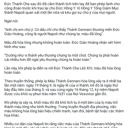
Đức Thánh Cha sau đó đã cầm thánh tích trên tay để ban phép lành cho
cộng đoàn trước khi trao lại cho Đức Hồng Y. Vị Hồng Y Tổng Giám Mục
thành Napoli quan sát một lần nữa và kêu gọi sự chú ý của mọi người.
Ngài nói:
“Anh chị em chú ý: Có dấu chỉ cho thấy Thánh Gennaro thương mến Đức
Giáo Hoàng, cũng là người Napoli như chúng ta: máu đã lỏng”.
Máu đã hóa lỏng nhưng không hoàn toàn. Đức Giáo Hoàng nhận xét hóm
hỉnh như sau:
“Dường như vị thánh yêu thương chúng ta một chút. Chúng ta phải hoán
cải nhiều hơn để ngài yêu thương chúng ta hoàn toàn.”
Lần này, khi phép lạ diễn ra với Đức Thánh Cha Lêô XIV, máu đã hóa lỏng
hoàn toàn.
Theo truyền thống, phép lạ Máu Thánh Gennaro hóa lỏng xảy ra ít nhất ba
lần một năm: ngày 19 tháng 9, là ngày lễ của vị thánh; kế đó là ngày thứ
bảy đầu tiên của tháng 5; và sau cùng ngày 16 tháng 12, kỷ niệm Napoli
được cứu khỏi vụ phun trào năm 1631 của Núi Vesuvius gần đó.
Khi phép lạ xảy ra, khối màu đỏ đã khô tích tụ ở một bên của lọ máu trở
thành máu lỏng như bình thường. Trong truyền thuyết địa phương, việc
máu không hóa lỏng báo hiệu chiến tranh, nạn đói, bệnh tật hoặc các thảm
họa khác.
Nhiều cư dân của Napoli tin rằng việc máu của Thánh Gennaro không hóa