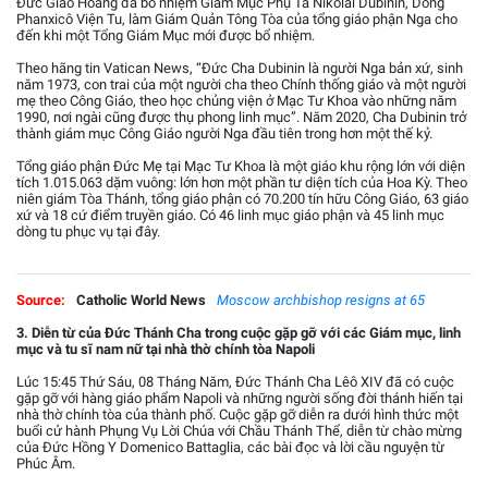
Đức Giáo Hoàng đã bổ nhiệm Giám Mục Phụ Tá Nikolai Dubinin, Dòng
Phanxicô Viện Tu, làm Giám Quản Tông Tòa của tổng giáo phận Nga cho
đến khi một Tổng Giám Mục mới được bổ nhiệm.
Theo hãng tin Vatican News, “Đức Cha Dubinin là người Nga bản xứ, sinh
năm 1973, con trai của một người cha theo Chính thống giáo và một người
mẹ theo Công Giáo, theo học chủng viện ở Mạc Tư Khoa vào những năm
1990, nơi ngài cũng được thụ phong linh mục”. Năm 2020, Cha Dubinin trở
thành giám mục Công Giáo người Nga đầu tiên trong hơn một thế kỷ.
Tổng giáo phận Đức Mẹ tại Mạc Tư Khoa là một giáo khu rộng lớn với diện
tích 1.015.063 dặm vuông: lớn hơn một phần tư diện tích của Hoa Kỳ. Theo
niên giám Tòa Thánh, tổng giáo phận có 70.200 tín hữu Công Giáo, 63 giáo
xứ và 18 cứ điểm truyền giáo. Có 46 linh mục giáo phận và 45 linh mục
dòng tu phục vụ tại đây.
Source:
Catholic World News
Moscow archbishop resigns at 65
3. Diễn từ của Đức Thánh Cha trong cuộc gặp gỡ với các Giám mục, linh
mục và tu sĩ nam nữ tại nhà thờ chính tòa Napoli
Lúc 15:45 Thứ Sáu, 08 Tháng Năm, Đức Thánh Cha Lêô XIV đã có cuộc
gặp gỡ với hàng giáo phẩm Napoli và những người sống đời thánh hiến tại
nhà thờ chính tòa của thành phố. Cuộc gặp gỡ diễn ra dưới hình thức một
buổi cử hành Phụng Vụ Lời Chúa với Chầu Thánh Thể, diễn từ chào mừng
của Đức Hồng Y Domenico Battaglia, các bài đọc và lời cầu nguyện từ
Phúc Âm.