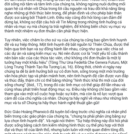
đời sống nội tâm và tâm linh của chúng ta, không ngừng nuôi dưỡng mối
quan hệ cá nhân với Chúa trong lời cầu nguyện và trau dồi khả năng lắng
nghe những gì thôi thúc bên trong, để phân định và cho phép bản thân
được soi sáng bởi Thánh Linh. Điều này cũng đòi hỏi lòng can đảm để
dừng lại, không sợ đặt câu hỏi về Tin Mừng trong những tình huống cá
nhân và mục vụ mà chúng ta trải nghiệm, để không biến chức vụ mục vụ
thành một nhiệm vụ đơn thuần cần phải thực hiện.
Tuy nhiên, việc chăm lo cho sứ vụ của chúng ta cũng bao gồm tình huynh
đệ và sự hiệp thông. Một tình huynh đệ bắt nguồn từ Thiên Chúa, được thể
hiện qua tình bạn và sự đồng hành lẫn nhau, cũng như qua việc chia sẻ
các dự án và sáng kiến mục vụ. Nó nên được coi là “một yếu tố cấu thành
nên bản sắc của các thừa tác viên, chứ không chỉ đơn thuần là một lý
tưởng hay một khẩu hiệu” (Tông Thư Una Fedeltà Che Genera Futuro, Một
Lòng Trung Thành Tạo Ra Tương Lai, 16). Đồng thời, chính vì ngày nay
chúng ta dễ bị ảnh hưởng bởi sự cô đơn hơn, sống trong một môi trường
văn hóa phức tạp và phân mảnh hơn, nên tình huynh đệ cần được vun đắp
và thúc đẩy, thậm chí có thể bằng những “hình thức khả thi mới của đời
sống chung” (ibid., 17), trong đó các linh mục có thể giúp đỡ lẫn nhau và
cùng nhau phát triển hoạt động mục vụ. Điều này không chỉ bao gồm việc
tham gia vào một số cuộc họp hoặc sự kiện, mà còn là nỗ lực vượt qua
cám dỗ của chủ nghĩa cá nhân. Chúng ta hãy nghĩ về nhau như những linh
mục và tu sĩ! Chúng ta hãy thực hành nghệ thuật gần gũi!
Đức Giáo Hoàng Phanxicô đã tuyên bố rằng trước chủ nghĩa cá nhân phổ
biến trong các giáo phận của chúng ta, “chúng ta phải phản ứng bằng sự
lựa chọn tình huynh đệ”. Và ngài nói thêm: “Sự hiệp thông này đòi hỏi phải
được sống bằng cách tìm kiếm những hình thức cụ thể phù hợp với thời
đại và thực tế của lãnh thổ, nhưng luôn luôn với một quan điểm tông đồ,