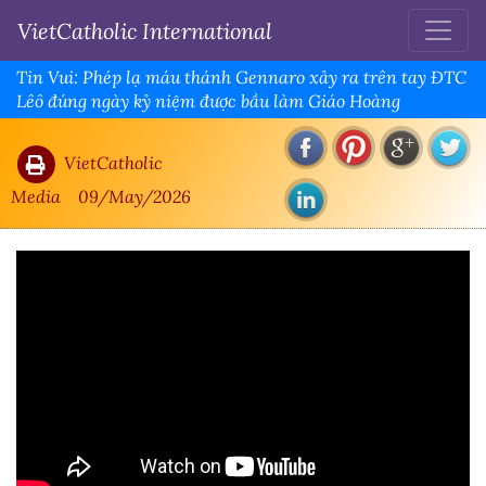
VietCatholic International
Tin Vui: Phép lạ máu thánh Gennaro xảy ra trên tay ĐTC
Lêô đúng ngày kỷ niệm được bầu làm Giáo Hoàng
VietCatholic
Media
09/May/2026