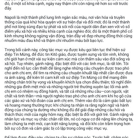
đó, ở một số khía cạnh, ngày nay thậm chí còn nặng nề hơn so với trước
đây.
Napoli là một thành phố lung linh ngàn sắc màu, nơi văn hóa và truyền
thống của quá khứ hòa quyện với sự hiện đại và đổi mới; đó là một thành
phố nơi lòng sùng đạo tự phát và sôi nổi của người dân đan xen với vô số
điểm yếu xã hội và nhiều khía cạnh của nghèo đói; đó là một thành phố cổ
kính nhưng không ngừng vận động, tràn đầy vẻ đẹp nhưng đồng thời cũng
nhuốm màu đau khổ và thậm chí nhuốm máu bởi bạo lực.
Trong bối cảnh này, công tác mục vụ được kêu gọi liên tục thể hiện sứ
điệp Tin Mừng, để đức tin Kitô giáo, được tuyên xưng và tôn vinh, không
chỉ giới hạn ở một vài sự kiện cảm xúc mà còn thấm sâu vào đời sống và
xã hội. Tuy nhiên, gánh nặng, đặc biệt đối với các linh mục, là rất lớn. Tôi
nghĩ đến nỗ lực cần thiết để lắng nghe những câu chuyện được trao phó
cho anh chị em, để tìm ra những câu chuyện khuất lấp nhất cần được đưa
ra ánh sáng, để kiên trì cam kết với sứ điệp Tin Mừng có thể mang đến
những chân trời hy vọng và khuyến khích lựa chọn điều thiện; tôi nghĩ đến
những gia đình mệt mỏi và những người trẻ thường xuyên lạc lối mà anh
chị em có nhiệm vụ đồng hành, và tất cả những nhu cầu—con người, vật
chất và tinh thần—mà người nghèo trao phó cho anh chị em khi họ gõ cửa
các giáo xứ và hội đoàn của anh chị em. Thêm vào đó là cảm giác bất lực
và hoang mang thường trực khi chúng ta nhận ra rằng ngôn ngữ và hành
động của chúng ta dường như không đủ để giải đáp những câu hỏi và
thách thức mới của ngày hôm nay, đặc biệt là đối với giới trẻ. Gánh nặng về
nhân lực và mục vụ chắc chắn rất lớn, nó có nguy cơ đè nặng lên chúng ta,
làm chúng ta mệt mỏi, cạn kiệt năng lượng, và đôi khi còn trầm trọng hơn
bởi sự cô đơn và cảm giác bị cô lập trong công việc mục vụ.
Để làm được điều này, chúng ta cần sự chăm sóc. Trước hết, chăm sóc