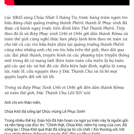
Lúc 10h15 sáng Chúa Nhật 5 tháng Tư, trước hàng trăm ngàn tín
hữu đứng chật quảng trường thánh Phêrô, thánh lễ Phục sinh đã
được cử hành ngay trước tiền đình Đền Thờ Thánh Phêrô. Tiếp
theo đó là sứ điệp Phục sinh Urbi et Orbi gởi dân thành Rôma và
toàn thế giới cùng nghi thức ban phép lành kèm theo ơn toàn xá
cho tất cả các tín hữu hiện diện tại quảng trường thánh Phêrô
cũng như những anh chị em tín hữu trên thế giới, theo dõi qua
các đài phát thanh, truyền hình và các phương tiện truyền thông
mới trong đó có mạng lưới điện toán toàn cầu miễn là họ tuân
giữ các qui tắc và hội đủ các điều kiện luật định, nghĩa là xưng
tội, rước lễ, cầu nguyện theo ý Đức Thánh Cha và từ bỏ mọi
quyến luyến đối với tội lỗi.
Trong sứ điệp Phục Sinh Urbi et Orbi gởi đến dân thành Rôma
và toàn thế giới, Đức Thánh Cha Lêô XIV nói:
Anh chị em thân mến,
Chúa Kitô đã sống lại! Chúc mừng Lễ Phục Sinh!
Trong nhiều thế kỷ, Giáo hội đã hân hoan ca ngợi sự kiện này là nguồn gốc
và nền tảng của đức tin: “Chính thật, Chúa Kitô, niềm hy vọng của con, đã
sống lại / Chúa Kitô quả thật đã sống lại từ cõi chết / Xin thương xót, hỡi
Vua chiến thắng, Đấng trị vì muôn đời” (Bài ca Phục Sinh).