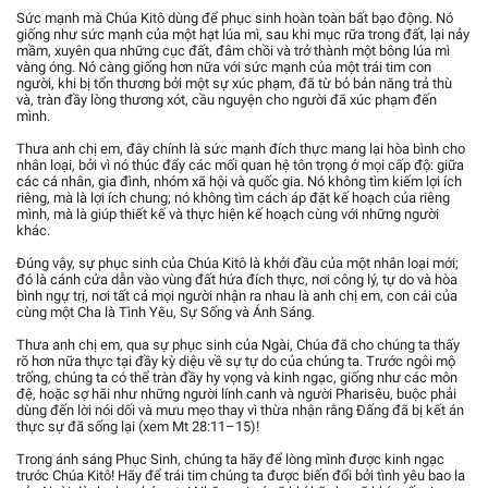
Sức mạnh mà Chúa Kitô dùng để phục sinh hoàn toàn bất bạo động. Nó
giống như sức mạnh của một hạt lúa mì, sau khi mục rữa trong đất, lại nảy
mầm, xuyên qua những cục đất, đâm chồi và trở thành một bông lúa mì
vàng óng. Nó càng giống hơn nữa với sức mạnh của một trái tim con
người, khi bị tổn thương bởi một sự xúc phạm, đã từ bỏ bản năng trả thù
và, tràn đầy lòng thương xót, cầu nguyện cho người đã xúc phạm đến
mình.
Thưa anh chị em, đây chính là sức mạnh đích thực mang lại hòa bình cho
nhân loại, bởi vì nó thúc đẩy các mối quan hệ tôn trọng ở mọi cấp độ: giữa
các cá nhân, gia đình, nhóm xã hội và quốc gia. Nó không tìm kiếm lợi ích
riêng, mà là lợi ích chung; nó không tìm cách áp đặt kế hoạch của riêng
mình, mà là giúp thiết kế và thực hiện kế hoạch cùng với những người
khác.
Đúng vậy, sự phục sinh của Chúa Kitô là khởi đầu của một nhân loại mới;
đó là cánh cửa dẫn vào vùng đất hứa đích thực, nơi công lý, tự do và hòa
bình ngự trị, nơi tất cả mọi người nhận ra nhau là anh chị em, con cái của
cùng một Cha là Tình Yêu, Sự Sống và Ánh Sáng.
Thưa anh chị em, qua sự phục sinh của Ngài, Chúa đã cho chúng ta thấy
rõ hơn nữa thực tại đầy kỳ diệu về sự tự do của chúng ta. Trước ngôi mộ
trống, chúng ta có thể tràn đầy hy vọng và kinh ngạc, giống như các môn
đệ, hoặc sợ hãi như những người lính canh và người Pharisêu, buộc phải
dùng đến lời nói dối và mưu mẹo thay vì thừa nhận rằng Đấng đã bị kết án
thực sự đã sống lại (xem Mt 28:11–15)!
Trong ánh sáng Phục Sinh, chúng ta hãy để lòng mình được kinh ngạc
trước Chúa Kitô! Hãy để trái tim chúng ta được biến đổi bởi tình yêu bao la