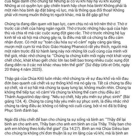
của Ngài dành cho chúng ta! Những ai có vũ khí hãy hạ vũ khí xuống!
Những ai có quyền lực gây chiến tranh hãy chọn hòa bình! Không phải là
một nền hòa bình áp đặt bằng vũ lực, mà là thông qua đối thoại! Không
phải với mong muốn thống trị người khác, mà là để gặp gỡ họ!
Chúng ta đang dần quen với bạo lực, cam chịu nó và trở nên thờ ơ. Thờ ơ
trước cái chết của hàng ngàn người. Thờ ơ trước những hậu quả của hận
thù và chia rẽ mà các cuộc xung đột gieo rắc. Thờ ơ trước những hệ lụy
kinh tế và xã hội mà chúng gây ra, là điều mà tất cả chúng ta đều cảm
nhận được. Có một sự “toàn cầu hóa sự vô cảm” ngày càng gia tăng,
mượn một cụm từ mà Đức Giáo Hoàng Phanxicô rất yêu thích, người mà
một năm trước đã từ hành lang này nói những lời cuối cùng của mình với
thế giới, nhắc nhở chúng ta: “Chúng ta chứng kiến mỗi ngày một khát vọng
chết chóc, khát khao giết chóc lớn lao biết bao trong nhiều cuộc xung đột
đang diễn ra ở các nơi khác nhau trên thế giới!” (Sứ điệp Urbi et Orbi, ngày
20 tháng 4 năm 2025).
Thập giá của Chúa Kitô luôn nhắc nhở chúng ta về sự đau khổ và nỗi đau
đớn bao quanh cái chết và sự thống khổ mà nó gây ra. Tất cả chúng ta đều
sợ chết, và vì sợ hãi mà chúng ta quay lưng lại, không muốn nhìn. Chúng ta
không thể tiếp tục vô cảm! Và chúng ta không thể cam chịu điều ác!
Thánh Augustinô dạy rằng: “Nếu sợ chết, hãy yêu mến sự phục sinh!” (Bài
giảng 124, 4). Chúng ta cũng hãy yêu mến sự phục sinh, là điều nhắc nhở
chúng ta rằng điều ác không có tiếng nói cuối cùng, bởi vì nó đã bị Đấng
Phục Sinh đánh bại.
Ngài đã chịu chết để ban cho chúng ta sự sống và bình an: “Thầy để lại
bình an cho anh em, Thầy ban cho anh em bình an của Thầy. Thầy ban cho
anh em không theo kiểu thế gian” (Ga 14:27). Bình an mà Chúa Giêsu ban
cho chúng ta không chỉ đơn thuần là sự im lặng của vũ khí, mà là bình an