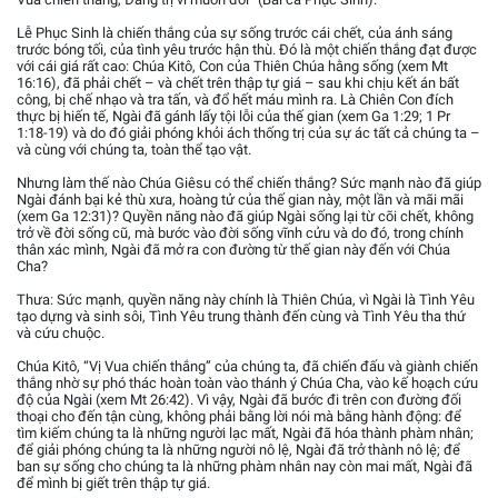
Lễ Phục Sinh là chiến thắng của sự sống trước cái chết, của ánh sáng
trước bóng tối, của tình yêu trước hận thù. Đó là một chiến thắng đạt được
với cái giá rất cao: Chúa Kitô, Con của Thiên Chúa hằng sống (xem Mt
16:16), đã phải chết – và chết trên thập tự giá – sau khi chịu kết án bất
công, bị chế nhạo và tra tấn, và đổ hết máu mình ra. Là Chiên Con đích
thực bị hiến tế, Ngài đã gánh lấy tội lỗi của thế gian (xem Ga 1:29; 1 Pr
1:18-19) và do đó giải phóng khỏi ách thống trị của sự ác tất cả chúng ta –
và cùng với chúng ta, toàn thể tạo vật.
Nhưng làm thế nào Chúa Giêsu có thể chiến thắng? Sức mạnh nào đã giúp
Ngài đánh bại kẻ thù xưa, hoàng tử của thế gian này, một lần và mãi mãi
(xem Ga 12:31)? Quyền năng nào đã giúp Ngài sống lại từ cõi chết, không
trở về đời sống cũ, mà bước vào đời sống vĩnh cửu và do đó, trong chính
thân xác mình, Ngài đã mở ra con đường từ thế gian này đến với Chúa
Cha?
Thưa: Sức mạnh, quyền năng này chính là Thiên Chúa, vì Ngài là Tình Yêu
tạo dựng và sinh sôi, Tình Yêu trung thành đến cùng và Tình Yêu tha thứ
và cứu chuộc.
Chúa Kitô, “Vị Vua chiến thắng” của chúng ta, đã chiến đấu và giành chiến
thắng nhờ sự phó thác hoàn toàn vào thánh ý Chúa Cha, vào kế hoạch cứu
độ của Ngài (xem Mt 26:42). Vì vậy, Ngài đã bước đi trên con đường đối
thoại cho đến tận cùng, không phải bằng lời nói mà bằng hành động: để
tìm kiếm chúng ta là những người lạc mất, Ngài đã hóa thành phàm nhân;
để giải phóng chúng ta là những người nô lệ, Ngài đã trở thành nô lệ; để
ban sự sống cho chúng ta là những phàm nhân nay còn mai mất, Ngài đã
để mình bị giết trên thập tự giá.