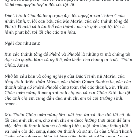
từ bỏ mọi quyến luyến đối với tội lỗi.
Đức Thánh Cha đã long trọng đọc lời nguyện xin Thiên Chúa
nhân lành, vì lời cầu bầu của Mẹ Maria, của các thánh tông đồ
Phêrô, Phaolô và toàn thể các thánh, mà xá giải mọi tội lỗi và
hình phạt bởi tội lỗi cho các tín hữu.
Ngài đọc như sau:
Xin các thánh tông đồ Phêrô và Phaolô là những vị mà chúng tôi
dựa vào quyền bính và uy thế, cầu khẩn cho chúng ta trước Thiên
Chúa. Amen.
Nhờ lời cầu bầu và công nghiệp của Đức Trinh nữ Maria, của
tổng lãnh thiên thần Micae, của thánh Gioan Baotixita, của các
thánh tông đồ Phêrô Phaolô cùng toàn thể các thánh, xin Thiên
Chúa toàn năng thương xót anh chị em và xin Chúa Kitô tha tội
cho anh chị em cùng dẫn đưa anh chị em về cõi trường sinh.
Amen.
Xin Thiên Chúa toàn năng lân tuất ban ân xá, tha thứ tất cả tội
lỗi của anh chị em, cho anh chị em được hưởng thời gian để làm
việc đền tội thành tâm và có công hiệu, một tấm lòng thống hối
và hoán cải đời sống, được ơn thánh và sự an ủi của Chúa Thánh
Thần, cùng được sự kiên trì làm việc thiện cho đến cùng. Amen.