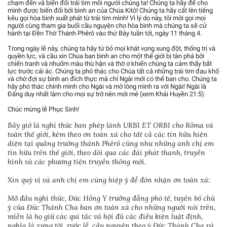
chạm đến và biến đổi trái tim mỗi người chúng ta! Chúng ta hãy để cho
mình được biến đổi bởi bình an của Chúa Kitô! Chúng ta hãy cất lên tiếng
kêu gọi hòa bình xuất phát từ trái tim mình! Vì lý do này, tôi mời gọi mọi
người cùng tham gia buổi cầu nguyện cho hòa bình mà chúng ta sẽ cử
hành tại Đền Thờ Thánh Phêrô vào thứ Bảy tuần tới, ngày 11 tháng 4.
Trong ngày lễ này, chúng ta hãy từ bỏ mọi khát vọng xung đột, thống trị và
quyền lực, và cầu xin Chúa ban bình an cho một thế giới bị tàn phá bởi
chiến tranh và nhuốm màu thù hận và thờ ơ khiến chúng ta cảm thấy bất
lực trước cái ác. Chúng ta phó thác cho Chúa tất cả những trái tim đau khổ
và chờ đợi sự bình an đích thực mà chỉ Ngài mới có thể ban cho. Chúng ta
hãy phó thác chính mình cho Ngài và mở lòng mình ra với Ngài! Ngài là
Đấng duy nhất làm cho mọi sự trở nên mới mẻ (xem Khải Huyền 21:5).
Chúc mừng lễ Phục Sinh!
Bây giờ là nghi thức ban phép lành URBI ET ORBI cho Rôma và
toàn thế giới, kèm theo ơn toàn xá cho tất cả các tín hữu hiện
diện tại quảng trường thánh Phêrô cũng như những anh chị em
tín hữu trên thế giới, theo dõi qua các đài phát thanh, truyền
hình và các phương tiện truyền thông mới.
Xin quý vị và anh chị em cùng hiệp ý để đón nhận ơn toàn xá:
Mở đầu nghi thức, Đức Hồng Y trưởng đẳng phó tế, tuyên bố chủ
ý của Đức Thánh Cha ban ơn toàn xá cho những người nói trên,
miễn là họ giữ các qui tắc và hội đủ các điều kiện luật định,
nghĩa là xưng tội, rước lễ, cầu nguyện theo ý Đức Thánh Cha và