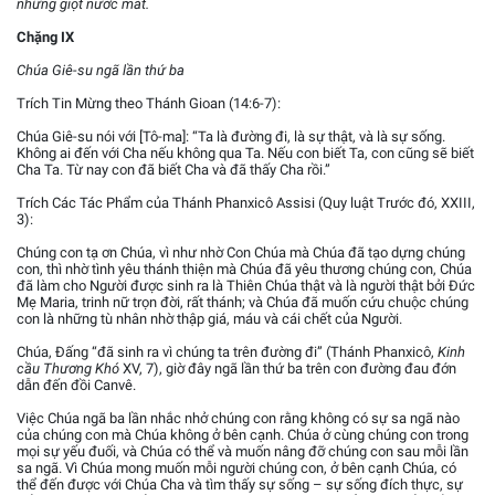
những giọt nước mắt.
Chặng IX
Chúa Giê-su ngã lần thứ ba
Trích Tin Mừng theo Thánh Gioan (14:6-7):
Chúa Giê-su nói với [Tô-ma]: “Ta là đường đi, là sự thật, và là sự sống.
Không ai đến với Cha nếu không qua Ta. Nếu con biết Ta, con cũng sẽ biết
Cha Ta. Từ nay con đã biết Cha và đã thấy Cha rồi.”
Trích Các Tác Phẩm của Thánh Phanxicô Assisi (Quy luật Trước đó, XXIII,
3):
Chúng con tạ ơn Chúa, vì như nhờ Con Chúa mà Chúa đã tạo dựng chúng
con, thì nhờ tình yêu thánh thiện mà Chúa đã yêu thương chúng con, Chúa
đã làm cho Người được sinh ra là Thiên Chúa thật và là người thật bởi Đức
Mẹ Maria, trinh nữ trọn đời, rất thánh; và Chúa đã muốn cứu chuộc chúng
con là những tù nhân nhờ thập giá, máu và cái chết của Người.
Chúa, Đấng “đã sinh ra vì chúng ta trên đường đi” (Thánh Phanxicô,
Kinh
cầu Thương Khó
XV, 7), giờ đây ngã lần thứ ba trên con đường đau đớn
dẫn đến đồi Canvê.
Việc Chúa ngã ba lần nhắc nhở chúng con rằng không có sự sa ngã nào
của chúng con mà Chúa không ở bên cạnh. Chúa ở cùng chúng con trong
mọi sự yếu đuối, và Chúa có thể và muốn nâng đỡ chúng con sau mỗi lần
sa ngã. Vì Chúa mong muốn mỗi người chúng con, ở bên cạnh Chúa, có
thể đến được với Chúa Cha và tìm thấy sự sống – sự sống đích thực, sự