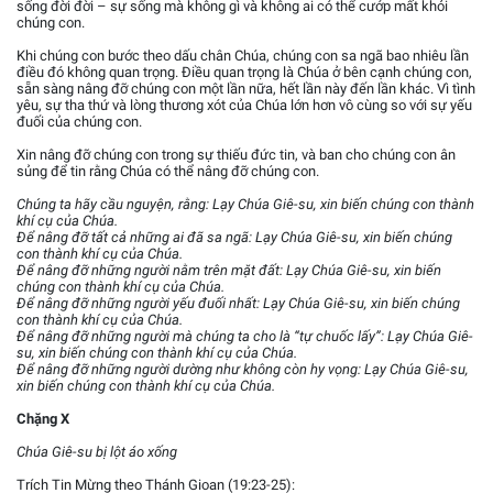
sống đời đời – sự sống mà không gì và không ai có thể cướp mất khỏi
chúng con.
Khi chúng con bước theo dấu chân Chúa, chúng con sa ngã bao nhiêu lần
điều đó không quan trọng. Điều quan trọng là Chúa ở bên cạnh chúng con,
sẵn sàng nâng đỡ chúng con một lần nữa, hết lần này đến lần khác. Vì tình
yêu, sự tha thứ và lòng thương xót của Chúa lớn hơn vô cùng so với sự yếu
đuối của chúng con.
Xin nâng đỡ chúng con trong sự thiếu đức tin, và ban cho chúng con ân
sủng để tin rằng Chúa có thể nâng đỡ chúng con.
Chúng ta hãy cầu nguyện, rằng: Lạy Chúa Giê-su, xin biến chúng con thành
khí cụ của Chúa.
Để nâng đỡ tất cả những ai đã sa ngã: Lạy Chúa Giê-su, xin biến chúng
con thành khí cụ của Chúa.
Để nâng đỡ những người nằm trên mặt đất: Lạy Chúa Giê-su, xin biến
chúng con thành khí cụ của Chúa.
Để nâng đỡ những người yếu đuối nhất: Lạy Chúa Giê-su, xin biến chúng
con thành khí cụ của Chúa.
Để nâng đỡ những người mà chúng ta cho là “tự chuốc lấy”: Lạy Chúa Giê-
su, xin biến chúng con thành khí cụ của Chúa.
Để nâng đỡ những người dường như không còn hy vọng: Lạy Chúa Giê-su,
xin biến chúng con thành khí cụ của Chúa.
Chặng X
Chúa Giê-su bị lột áo xống
Trích Tin Mừng theo Thánh Gioan (19:23-25):