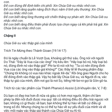
con.
Để con đừng để định kiến chi phối: Xin Chúa Giê-su nhắc nhở con.
Để con biết rằng quyền năng đích thực nằm ở tình yêu thương: Xin Chúa
Giê-su nhắc nhở con.
Để con biết rằng lòng thương xót chiến thắng sự phán xét: Xin Chúa Giê-su
nhắc nhở con.
Để con biết rằng điều thiện phải được lựa chọn ngay cả khi phải trả giá: Xin
Chúa Giê-su nhắc nhở con
.
Chặng II
Chúa Giê-su vác thập giá của mình
Trích Tin Mừng theo Thánh Gioan (19:14-17):
Đó là ngày chuẩn bị Lễ Vượt Qua, khoảng giờ thứ sáu. Ông nói với người
Do Thái: “Đây là Vua của các ông!” Họ kêu lên: “Hãy loại bỏ nó, hãy loại bỏ
nó, đóng đinh nó vào thập giá!” Phi-la-tô nói với họ: “Ta có nên đóng đinh
Vua của các ông vào thập giá không?” Các thầy tế lễ thượng phẩm đáp:
“Chúng tôi không có vua nào khác ngoài Xê-da.” Rồi ông giao Người cho họ
để đóng đinh vào thập giá. Vậy họ bắt lấy Chúa Giê-su, và Người đi ra, vác
thập tự giá của mình, đến nơi gọi là nơi Sọ, tiếng Hê-bơ-rơ gọi là Gôn-gô-ta.
Trích từ các tác phẩm của Thánh Phanxicô Assisi (Lời khuyên răn, V, 7-8):
Dù bạn có đẹp trai hơn đi nữa và giàu có hơn mọi người, thậm chí làm
phép lạ đến nỗi đuổi được ma quỷ: tất cả những điều đó đều trái ngược với
bạn; không có gì thuộc về bạn; bạn không thể tự hào về bất cứ điều gì
trong số đó. Nhưng chúng ta có thể tự hào về sự yếu đuối của mình và về
việc mỗi ngày vác thập giá thánh của Chúa Giê-su Ki-tô.