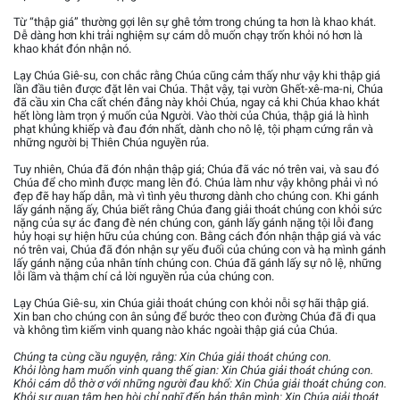
Từ “thập giá” thường gợi lên sự ghê tởm trong chúng ta hơn là khao khát.
Dễ dàng hơn khi trải nghiệm sự cám dỗ muốn chạy trốn khỏi nó hơn là
khao khát đón nhận nó.
Lạy Chúa Giê-su, con chắc rằng Chúa cũng cảm thấy như vậy khi thập giá
lần đầu tiên được đặt lên vai Chúa. Thật vậy, tại vườn Ghết-xê-ma-ni, Chúa
đã cầu xin Cha cất chén đắng này khỏi Chúa, ngay cả khi Chúa khao khát
hết lòng làm trọn ý muốn của Người. Vào thời của Chúa, thập giá là hình
phạt khủng khiếp và đau đớn nhất, dành cho nô lệ, tội phạm cứng rắn và
những người bị Thiên Chúa nguyền rủa.
Tuy nhiên, Chúa đã đón nhận thập giá; Chúa đã vác nó trên vai, và sau đó
Chúa để cho mình được mang lên đó. Chúa làm như vậy không phải vì nó
đẹp đẽ hay hấp dẫn, mà vì tình yêu thương dành cho chúng con. Khi gánh
lấy gánh nặng ấy, Chúa biết rằng Chúa đang giải thoát chúng con khỏi sức
nặng của sự ác đang đè nén chúng con, gánh lấy gánh nặng tội lỗi đang
hủy hoại sự hiện hữu của chúng con. Bằng cách đón nhận thập giá và vác
nó trên vai, Chúa đã đón nhận sự yếu đuối của chúng con và hạ mình gánh
lấy gánh nặng của nhân tính chúng con. Chúa đã gánh lấy sự nô lệ, những
lỗi lầm và thậm chí cả lời nguyền rủa của chúng con.
Lạy Chúa Giê-su, xin Chúa giải thoát chúng con khỏi nỗi sợ hãi thập giá.
Xin ban cho chúng con ân sủng để bước theo con đường Chúa đã đi qua
và không tìm kiếm vinh quang nào khác ngoài thập giá của Chúa.
Chúng ta cùng cầu nguyện, rằng: Xin Chúa giải thoát chúng con.
Khỏi lòng ham muốn vinh quang thế gian: Xin Chúa giải thoát chúng con.
Khỏi cám dỗ thờ ơ với những người đau khổ: Xin Chúa giải thoát chúng con.
Khỏi sự quan tâm hẹp hòi chỉ nghĩ đến bản thân mình: Xin Chúa giải thoát