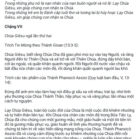
Trong những phụ nữ là nạn nhân của nạn buôn người và nô lệ: Lạy Chúa
Giêsu, xin giúp chúng con nhận ra Chúa.
Trong những trẻ em bị đánh cắp tuổi thơ và tương lai bị hủy hoại: Lạy Chúa
Giêsu, xin giúp chúng con nhận ra Chúa.
Chặng VII
Chúa Giêsu ngã lần thứ hai
Trích Tin Mừng theo Thánh Gioan (13:3-5):
Chúa Giêsu, biết rằng Chúa Cha đã giao phó mọi sự vào tay Người, và rằng
Người đến từ Thiên Chúa và sẽ trở về với Thiên Chúa, đứng dậy khỏi bàn,
cởi áo ngoài, và quấn khăn quanh người. Rồi Người đổ nước vào chậu và
bắt đầu rửa chân các môn đệ, rồi dùng khăn quấn quanh người lau khô.
Trích các tác phẩm của Thánh Phanxicô Assisi (Quy luật ban đầu, V, 13-
14):
Đừng để anh em nào làm hay nói điều gì xấu xa với nhau; trái lại, nhờ tình
yêu thương của Chúa Thánh Thần, hãy phục vụ và vâng phục lẫn nhau một
cách tự nguyện.
Lạy Chúa Giêsu, toàn bộ cuộc đời của Chúa là một cuộc đời khiêm nhường
và tự hiến thân liên tục. Khi Chúa rửa chân các môn đệ trong Bữa Tiệc Ly,
Chúa đã cho chúng con một gương mẫu, một giáo huấn và một lời tiên tri:
đó là gương mẫu phục vụ, giáo huấn về tình yêu thương huynh đệ và
chứng tá tiên tri về việc hiến dâng mạng sống của Chúa. Thánh Phanxicô
Assisi đã vô cùng cảm động trước sự khiêm nhường của Chúa đến nỗi
ngài khuyên chúng con rửa chân cho nhau – nghĩa là luôn sẵn sàng phục