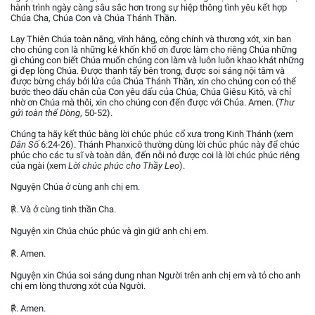
hành trình ngày càng sâu sắc hơn trong sự hiệp thông tình yêu kết hợp
Chúa Cha, Chúa Con và Chúa Thánh Thần.
Lạy Thiên Chúa toàn năng, vĩnh hằng, công chính và thương xót, xin ban
cho chúng con là những kẻ khốn khổ ơn được làm cho riêng Chúa những
gì chúng con biết Chúa muốn chúng con làm và luôn luôn khao khát những
gì đẹp lòng Chúa. Được thanh tẩy bên trong, được soi sáng nội tâm và
được bừng cháy bởi lửa của Chúa Thánh Thần, xin cho chúng con có thể
bước theo dấu chân của Con yêu dấu của Chúa, Chúa Giêsu Kitô, và chỉ
nhờ ơn Chúa mà thôi, xin cho chúng con đến được với Chúa. Amen. (
Thư
gửi toàn thể Dòng
, 50-52).
Chúng ta hãy kết thúc bằng lời chúc phúc cổ xưa trong Kinh Thánh (xem
Dân Số
6:24-26). Thánh Phanxicô thường dùng lời chúc phúc này để chúc
phúc cho các tu sĩ và toàn dân, đến nỗi nó được coi là lời chúc phúc riêng
của ngài (xem
Lời chúc phúc cho Thầy Leo
).
Nguyện Chúa ở cùng anh chị em.
℟. Và ở cùng tinh thần Cha.
Nguyện xin Chúa chúc phúc và gìn giữ anh chị em.
℟. Amen.
Nguyện xin Chúa soi sáng dung nhan Người trên anh chị em và tỏ cho anh
chị em lòng thương xót của Người.
℟. Amen.