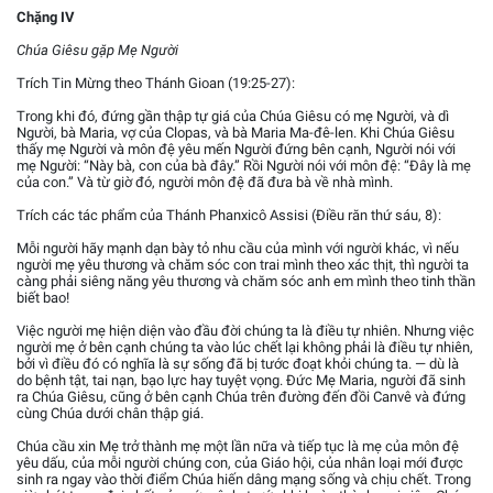
Chặng IV
Chúa Giêsu gặp Mẹ Người
Trích Tin Mừng theo Thánh Gioan (19:25-27):
Trong khi đó, đứng gần thập tự giá của Chúa Giêsu có mẹ Người, và dì
Người, bà Maria, vợ của Clopas, và bà Maria Ma-đê-len. Khi Chúa Giêsu
thấy mẹ Người và môn đệ yêu mến Người đứng bên cạnh, Người nói với
mẹ Người: “Này bà, con của bà đây.” Rồi Người nói với môn đệ: “Đây là mẹ
của con.” Và từ giờ đó, người môn đệ đã đưa bà về nhà mình.
Trích các tác phẩm của Thánh Phanxicô Assisi (Điều răn thứ sáu, 8):
Mỗi người hãy mạnh dạn bày tỏ nhu cầu của mình với người khác, vì nếu
người mẹ yêu thương và chăm sóc con trai mình theo xác thịt, thì người ta
càng phải siêng năng yêu thương và chăm sóc anh em mình theo tinh thần
biết bao!
Việc người mẹ hiện diện vào đầu đời chúng ta là điều tự nhiên. Nhưng việc
người mẹ ở bên cạnh chúng ta vào lúc chết lại không phải là điều tự nhiên,
bởi vì điều đó có nghĩa là sự sống đã bị tước đoạt khỏi chúng ta. — dù là
do bệnh tật, tai nạn, bạo lực hay tuyệt vọng. Đức Mẹ Maria, người đã sinh
ra Chúa Giêsu, cũng ở bên cạnh Chúa trên đường đến đồi Canvê và đứng
cùng Chúa dưới chân thập giá.
Chúa cầu xin Mẹ trở thành mẹ một lần nữa và tiếp tục là mẹ của môn đệ
yêu dấu, của mỗi người chúng con, của Giáo hội, của nhân loại mới được
sinh ra ngay vào thời điểm Chúa hiến dâng mạng sống và chịu chết. Trong