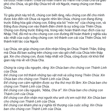
đã được hoàn thành. Chúa đã hoàn thành sứ mệnh mà Chúa Cha đã giao
phó cho Chúa, và giờ đây Chúa trở về với Người, mang chúng con theo
Chúa.
Từ giây phút này trở đi, chúng con biết rằng, nếu chúng con để cho mình
được kéo đến với Chua và ngước nhìn lên Chúa, chúng con đang đứng
trước Đấng hòa giải chúng con, Đấng xóa bỏ “món nợ” của chúng con, và
Đấng đưa chúng con vào thánh điện chính là sự sống của Thiên Chúa.
Chúng con đứng trước Đấng mà, trong việc hoàn thành mục đích của sự
Nhập Thể, đã mở ra cho chúng con con đường để hoàn thành ý nghĩa sâu
sắc nhất của cuộc sống chúng con: trở thành con cái của Thiên Chúa, trở
thành kiệt tác của Người.
Lạy Chúa, xin giúp chúng con đón nhận hồng ân Chúa Thánh Thần, Đấng
mà Chúa đã ban xuống trên chúng con vào giờ chết của Chúa trên thập
giá. Xin cho chúng con, được hiệp nhất với Chúa, cũng được rời khỏi thế
gian này mà về với Chúa Cha.
Chúng ta cùng cầu nguyện, rằng: Xin Chúa ban cho chúng con Thánh Linh
của Chúa.
Để chúng con trở thành những tạo vật mới và sống trong Thiên Chúa: Xin
Chúa ban cho chúng con Thánh Linh của Chúa.
Để chúng con cảm nghiệm được sự tha thứ mọi lỗi lầm: Xin Chúa ban cho
chúng con Thánh Linh của Chúa.
Để chúng con cầu nguyện, “Abba, Cha ơi”: Xin Chúa ban cho chúng con
Thánh Linh của Chúa.
Để chúng con đón nhận mọi người như anh chị em ruột thịt: Xin Chúa ban
cho chúng con Thánh Linh của Chúa.
Để chúng con khám phá ra ý nghĩa tối thượng của cuộc sống: Xin Chúa
ban cho chúng con Thánh Linh của Chúa.