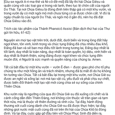
[Giu-se người A-ri-ma-thê và Ni-cô-đê-mô] đã lấy thi hài Chúa Giêsu và
quấn cùng với các loại gia vị trong vải lanh, theo tục lệ chôn cất của người
Do Thái. Tại nơi Chúa Giêsu bị đóng đinh trên thập giá có một khu vườn, và
trong vườn ấy có một ngôi mộ mới chưa từng có ai được chôn cất. Vì đó là
ngày chuẩn bị của người Do Thái, và ngôi mộ ở gần đó, nên họ đã đặt
Chúa Giêsu vào đó.
Trích các tác phẩm của Thánh Phanxicô Assisi (Bản dịch thứ hai của Thư
gửi tín hữu, 61-62):
Nguyện xin mọi tạo vật trên trời, dưới đất, dưới biển và trong lòng đất hãy
ngợi khen, tôn vinh, kính trọng và chúc tụng Đấng đã chịu nhiều đau khổ,
Đấng đã ban và sẽ ban mọi điều tốt lành trong tương lai, Đấng duy nhất là
tốt lành, duy nhất là toàn năng, duy nhất là toàn quyền, kỳ diệu, vinh hiển và
duy nhất là thánh thiện, xứng đáng được ngợi khen và chúc tụng đến
muôn đời, vì Người là sức mạnh và quyền năng của chúng ta. Amen.
Tất cả bắt đầu từ một khu vườn – vườn Ê-đen – được giao phó cho tổ phụ
chúng ta như một hồng ân và trách nhiệm, nhưng đã bị mất đi do họ không
tin tưởng vào Chúa. Tất cả bắt đầu lại trong một khu vườn, nơi Chúa Giê-su
được an nghỉ và sống lại: nơi mà tạo vật cũ, yếu đuối và phải chịu sự chết,
được biến đổi thành một tạo vật mới cùng chia sẻ sự sống của chính
Thiên Chúa.
Khu vườn này là ngưỡng cửa qua đó Chúa Giê-su đã xuống cõi chết và là
cánh cổng dẫn đến Thiên Đàng, nơi không còn thuộc về trần gian và tạm
thời nữa, mà là thuộc về thiên đường và vĩnh cửu. Tại đây, hành động
thương xót cuối cùng dành cho Chúa Giê-su đã được thực hiện; tại đây,
những giọt nước mắt cuối cùng đã rơi trên thi hài của Chúa Kitô bị đóng
đinh. Và tại đây, cuộc gặp gỡ đầu tiên với Chúa Phục Sinh đã diễn ra,