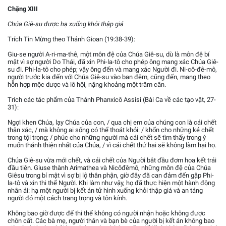
Chặng XIII
Chúa Giê-su được hạ xuống khỏi thập giá
Trích Tin Mừng theo Thánh Gioan (19:38-39):
Giu-se người A-ri-ma-thê, một môn đệ của Chúa Giê-su, dù là môn đệ bí
mật vì sợ người Do Thái, đã xin Phi-la-tô cho phép ông mang xác Chúa Giê-
su đi. Phi-la-tô cho phép; vậy ông đến và mang xác Người đi. Ni-cô-đê-mô,
người trước kia đến với Chúa Giê-su vào ban đêm, cũng đến, mang theo
hỗn hợp mộc dược và lô hội, nặng khoảng một trăm cân.
Trích các tác phẩm của Thánh Phanxicô Assisi (Bài Ca về các tạo vật, 27-
31):
Ngợi khen Chúa, lạy Chúa của con, / qua chị em của chúng con là cái chết
thân xác, / mà không ai sống có thể thoát khỏi: / khốn cho những kẻ chết
trong tội trọng; / phúc cho những người mà cái chết sẽ tìm thấy trong ý
muốn thánh thiện nhất của Chúa, / vì cái chết thứ hai sẽ không làm hại họ.
Chúa Giê-su vừa mới chết, và cái chết của Người bắt đầu đơm hoa kết trái
đầu tiên. Giuse thành Arimathea và Nicôđêmô, những môn đệ của Chúa
Giêsu trong bí mật vì sợ bị lộ thân phận, giờ đây đã can đảm đến gặp Phi-
la-tô và xin thi thể Người. Khi làm như vậy, họ đã thực hiện một hành động
nhân ái: hạ một người bị kết án tử hình xuống khỏi thập giá và an táng
người đó một cách trang trọng và tôn kính.
Không bao giờ được để thi thể không có người nhận hoặc không được
chôn cất. Các bà mẹ, người thân và bạn bè của người bị kết án không bao