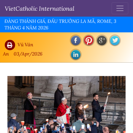
VietCatholic International
ĐÀNG THÁNH GIÁ, ĐẤU TRƯỜNG LA MÃ, ROME, 3
THÁNG 4 NĂM 2026
Vũ Văn
An
03/Apr/2026