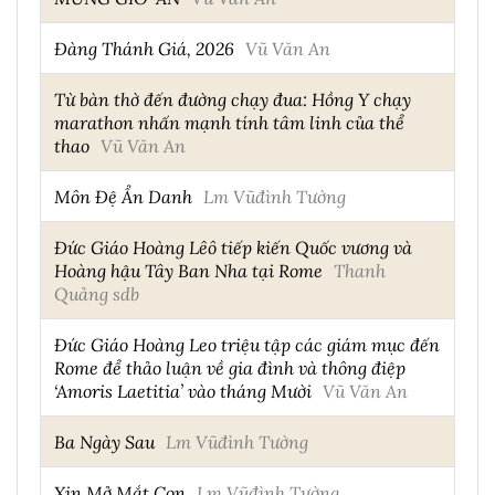
Đàng Thánh Giá, 2026
Vũ Văn An
Từ bàn thờ đến đường chạy đua: Hồng Y chạy
marathon nhấn mạnh tính tâm linh của thể
thao
Vũ Văn An
Môn Đệ Ẩn Danh
Lm Vũđình Tường
Đức Giáo Hoàng Lêô tiếp kiến Quốc vương và
Hoàng hậu Tây Ban Nha tại Rome
Thanh
Quảng sdb
Đức Giáo Hoàng Leo triệu tập các giám mục đến
Rome để thảo luận về gia đình và thông điệp
‘Amoris Laetitia’ vào tháng Mười
Vũ Văn An
Ba Ngày Sau
Lm Vũđình Tường
Xin Mở Mắt Con
Lm Vũđình Tường