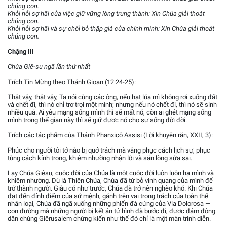
chúng con.
Khỏi nỗi sợ hãi của việc giữ vững lòng trung thành: Xin Chúa giải thoát
chúng con.
Khỏi nỗi sợ hãi và sự chối bỏ thập giá của chính mình: Xin Chúa giải thoát
chúng con.
Chặng III
Chúa Giê-su ngã lần thứ nhất
Trích Tin Mừng theo Thánh Gioan (12:24-25):
Thật vậy, thật vậy, Ta nói cùng các ông, nếu hạt lúa mì không rơi xuống đất
và chết đi, thì nó chỉ trơ trọi một mình; nhưng nếu nó chết đi, thì nó sẽ sinh
nhiều quả. Ai yêu mạng sống mình thì sẽ mất nó, còn ai ghét mạng sống
mình trong thế gian này thì sẽ giữ được nó cho sự sống đời đời.
Trích các tác phẩm của Thánh Phanxicô Assisi (Lời khuyên răn, XXII, 3):
Phúc cho người tôi tớ nào bị quở trách mà vâng phục cách lịch sự, phục
tùng cách kính trọng, khiêm nhường nhận lỗi và sẵn lòng sửa sai.
Lạy Chúa Giêsu, cuộc đời của Chúa là một cuộc đời luôn luôn hạ mình và
khiêm nhường. Dù là Thiên Chúa, Chúa đã từ bỏ vinh quang của mình để
trở thành người. Giàu có như trước, Chúa đã trở nên nghèo khó. Khi Chúa
đạt đến đỉnh điểm của sứ mệnh, gánh trên vai trọng trách của toàn thể
nhân loại, Chúa đã ngã xuống những phiến đá cứng của Via Dolorosa —
con đường mà những người bị kết án tử hình đã bước đi, được đám đông
dân chúng Giêrusalem chứng kiến như thể đó chỉ là một màn trình diễn.