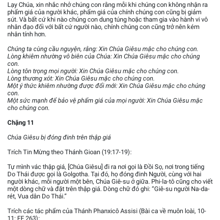
Lạy Chúa, xin nhắc nhở chúng con rằng mỗi khi chúng con không nhận ra
phẩm giá của người khác, phẩm giá của chính chúng con cũng bị giảm
sút. Và bất cứ khi nào chúng con dung túng hoặc tham gia vào hành vi vô
nhân đạo đối với bất cứ người nào, chính chúng con cũng trở nên kém
nhân tính hơn.
Chúng ta cùng cầu nguyện, rằng: Xin Chúa Giêsu mặc cho chúng con.
Lòng khiêm nhường vô biên của Chúa: Xin Chúa Giêsu mặc cho chúng
con.
Lòng tôn trọng mọi người: Xin Chúa Giêsu mặc cho chúng con.
Lòng thương xót: Xin Chúa Giêsu mặc cho chúng con.
Một ý thức khiêm nhường được đổi mới: Xin Chúa Giêsu mặc cho chúng
con.
Một sức mạnh để bảo vệ phẩm giá của mọi người: Xin Chúa Giêsu mặc
cho chúng con.
Chặng 11
Chúa Giêsu bị đóng đinh trên thập giá
Trích Tin Mừng theo Thánh Gioan (19:17-19):
Tự mình vác thập giá, [Chúa Giêsu] đi ra nơi gọi là Đồi Sọ, nơi trong tiếng
Do Thái được gọi là Golgotha. Tại đó, họ đóng đinh Người, cùng với hai
người khác, mỗi người một bên, Chúa Giê-su ở giữa. Phi-la-tô cũng cho viết
một dòng chữ và đặt trên thập giá. Dòng chữ đó ghi: “Giê-su người Na-da-
rét, Vua dân Do Thái.”
Trích các tác phẩm của Thánh Phanxicô Assisi (Bài ca về muôn loài, 10-
11: FF 263):