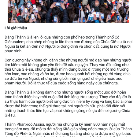
Lời giới thiệu
Đàng Thánh Giá len lỏi qua những con phố hẹp trong Thành phố Cổ
Giêrusalem, cho phép chúng ta lần theo con đường của Chúa Giê-su từ nơi
Người bị kết án đến nơi Người bị đóng đinh và chôn cất, cũng là nơi Người
phục sinh.
Con đường này không chỉ dành cho những người mộ đạo hay những người
tìm kiếm một không gian yên tĩnh để cầu nguyện. Thay vào đó, cũng như
thời Chúa Giê-su, chúng ta thấy mình đang bước đi trong một môi trường
hỗn loạn, xao nhãng và ồn ào, được bao quanh bởi những người cùng chia
sẻ đức tin với Người, nhưng cũng bởi những người chế giễu hoặc xúc
phạm Người. Đó là thực tế của cuộc sống hàng ngày của chúng ta.
Đàng Thánh Giá không dành cho những người sống một cuộc đời hoàn
toàn thánh thiện hay một cuộc đời tĩnh lặng trừu tượng. Thay vào đó, đó là
sự thực hành của người biết rằng đức tin, niềm hy vọng và lòng bác ái phải
được thể hiện trong thế giới thực tại, nơi người tín hữu phải đối diện với
những thách thức liên tục và phải không ngừng nỗ lực để noi gương Chúa
Giêsu.
Thánh Phanxicô Assisi, người mà chúng ta kỷ niệm 800 năm ngày mất
trong năm nay, đã mô tả đời sống Kitô giáo bằng cách mượn lời của Thánh
Tông đồ Phê-rô. Ngài nhắc nhở chúng ta rằng chúng ta được mời gọi bước