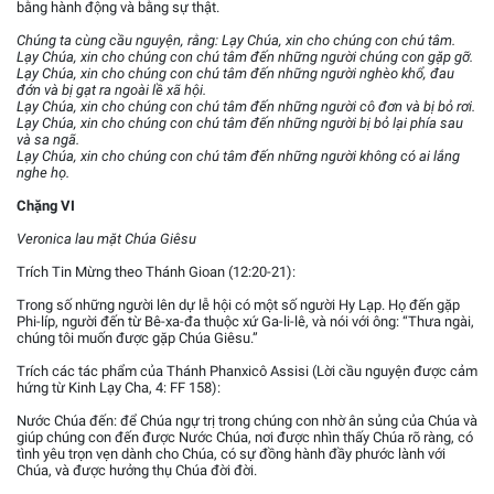
bằng hành động và bằng sự thật.
Chúng ta cùng cầu nguyện, rằng: Lạy Chúa, xin cho chúng con chú tâm.
Lạy Chúa, xin cho chúng con chú tâm đến những người chúng con gặp gỡ.
Lạy Chúa, xin cho chúng con chú tâm đến những người nghèo khổ, đau
đớn và bị gạt ra ngoài lề xã hội.
Lạy Chúa, xin cho chúng con chú tâm đến những người cô đơn và bị bỏ rơi.
Lạy Chúa, xin cho chúng con chú tâm đến những người bị bỏ lại phía sau
và sa ngã.
Lạy Chúa, xin cho chúng con chú tâm đến những người không có ai lắng
nghe họ.
Chặng VI
Veronica lau mặt Chúa Giêsu
Trích Tin Mừng theo Thánh Gioan (12:20-21):
Trong số những người lên dự lễ hội có một số người Hy Lạp. Họ đến gặp
Phi-líp, người đến từ Bê-xa-đa thuộc xứ Ga-li-lê, và nói với ông: “Thưa ngài,
chúng tôi muốn được gặp Chúa Giêsu.”
Trích các tác phẩm của Thánh Phanxicô Assisi (Lời cầu nguyện được cảm
hứng từ Kinh Lạy Cha, 4: FF 158):
Nước Chúa đến: để Chúa ngự trị trong chúng con nhờ ân sủng của Chúa và
giúp chúng con đến được Nước Chúa, nơi được nhìn thấy Chúa rõ ràng, có
tình yêu trọn vẹn dành cho Chúa, có sự đồng hành đầy phước lành với
Chúa, và được hưởng thụ Chúa đời đời.