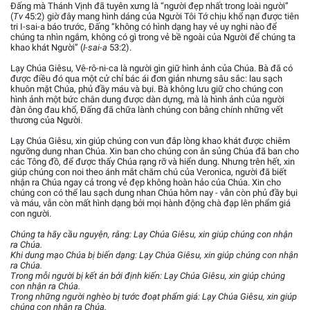
Đấng mà Thánh Vịnh đã tuyên xưng là “người đẹp nhất trong loài người”
(
Tv
45:2) giờ đây mang hình dáng của Người Tôi Tớ chịu khổ nạn được tiên
tri I-sai-a báo trước, Đấng “không có hình dạng hay vẻ uy nghi nào để
chúng ta nhìn ngắm, không có gì trong vẻ bề ngoài của Người để chúng ta
khao khát Người” (
I-sai-a
53:2).
Lạy Chúa Giêsu, Vê-rô-ni-ca là người gìn giữ hình ảnh của Chúa. Bà đã có
được điều đó qua một cử chỉ bác ái đơn giản nhưng sâu sắc: lau sạch
khuôn mặt Chúa, phủ đầy máu và bụi. Bà không lưu giữ cho chúng con
hình ảnh một bức chân dung được dàn dựng, mà là hình ảnh của người
đàn ông đau khổ, Đấng đã chữa lành chúng con bằng chính những vết
thương của Người.
Lạy Chúa Giêsu, xin giúp chúng con vun đắp lòng khao khát được chiêm
ngưỡng dung nhan Chúa. Xin ban cho chúng con ân sủng Chúa đã ban cho
các Tông đồ, để được thấy Chúa rạng rỡ và hiển dung. Nhưng trên hết, xin
giúp chúng con noi theo ánh mắt chăm chú của Veronica, người đã biết
nhận ra Chúa ngay cả trong vẻ đẹp không hoàn hảo của Chúa. Xin cho
chúng con có thể lau sạch dung nhan Chúa hôm nay - vẫn còn phủ đầy bụi
và máu, vẫn còn mất hình dạng bởi mọi hành động chà đạp lên phẩm giá
con người.
Chúng ta hãy cầu nguyện, rằng: Lạy Chúa Giêsu, xin giúp chúng con nhận
ra Chúa.
Khi dung mạo Chúa bị biến dạng: Lạy Chúa Giêsu, xin giúp chúng con nhận
ra Chúa.
Trong mỗi người bị kết án bởi định kiến: Lạy Chúa Giêsu, xin giúp chúng
con nhận ra Chúa.
Trong những người nghèo bị tước đoạt phẩm giá: Lạy Chúa Giêsu, xin giúp
chúng con nhận ra Chúa.