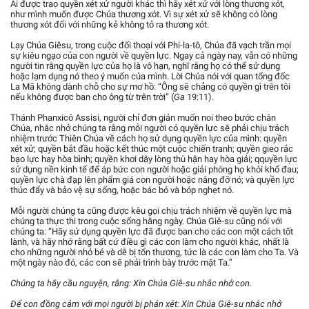
Ai được trao quyền xét xử người khác thì hãy xét xử với lòng thương xót,
như mình muốn được Chúa thương xót. Vì sự xét xử sẽ không có lòng
thương xót đối với những kẻ không tỏ ra thương xót.
Lạy Chúa Giêsu, trong cuộc đối thoại với Phi-la-tô, Chúa đã vạch trần mọi
sự kiêu ngạo của con người về quyền lực. Ngay cả ngày nay, vẫn có những
người tin rằng quyền lực của họ là vô hạn, nghĩ rằng họ có thể sử dụng
hoặc lạm dụng nó theo ý muốn của mình. Lời Chúa nói với quan tổng đốc
La Mã không dành chỗ cho sự mơ hồ: “Ông sẽ chẳng có quyền gì trên tôi
nếu không được ban cho ông từ trên trời” (
Ga
19:11).
Thánh Phanxicô Assisi, người chỉ đơn giản muốn noi theo bước chân
Chúa, nhắc nhở chúng ta rằng mỗi người có quyền lực sẽ phải chịu trách
nhiệm trước Thiên Chúa về cách họ sử dụng quyền lực của mình: quyền
xét xử; quyền bắt đầu hoặc kết thúc một cuộc chiến tranh; quyền gieo rắc
bạo lực hay hòa bình; quyền khơi dậy lòng thù hận hay hòa giải; qquyền lực
sử dụng nền kinh tế để áp bức con người hoặc giải phóng họ khỏi khổ đau;
quyền lực chà đạp lên phẩm giá con người hoặc nâng đỡ nó; và quyền lực
thúc đẩy và bảo vệ sự sống, hoặc bác bỏ và bóp nghẹt nó.
Mỗi người chúng ta cũng được kêu gọi chịu trách nhiệm về quyền lực mà
chúng ta thực thi trong cuộc sống hằng ngày. Chúa Giê-su cũng nói với
chúng ta: “Hãy sử dụng quyền lực đã được ban cho các con một cách tốt
lành, và hãy nhớ rằng bất cứ điều gì các con làm cho người khác, nhất là
cho những người nhỏ bé và dễ bị tổn thương, tức là các con làm cho Ta. Và
một ngày nào đó, các con sẽ phải trình bày trước mặt Ta.”
Chúng ta hãy cầu nguyện, rằng: Xin Chúa Giê-su nhắc nhở con.
Để con đồng cảm với mọi người bị phán xét: Xin Chúa Giê-su nhắc nhở