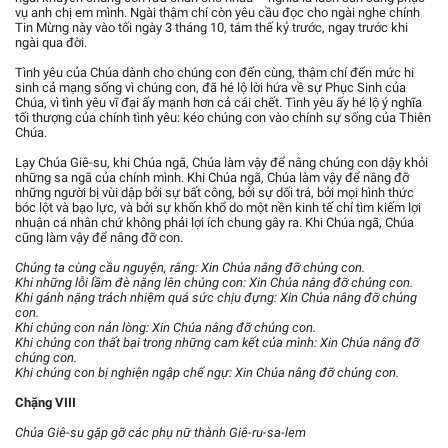
vụ anh chị em mình. Ngài thậm chí còn yêu cầu đọc cho ngài nghe chính
Tin Mừng này vào tối ngày 3 tháng 10, tám thế kỷ trước, ngay trước khi
ngài qua đời.
Tình yêu của Chúa dành cho chúng con đến cùng, thậm chí đến mức hi
sinh cả mạng sống vì chúng con, đã hé lộ lời hứa về sự Phục Sinh của
Chúa, vì tình yêu vĩ đại ấy mạnh hơn cả cái chết. Tình yêu ấy hé lộ ý nghĩa
tối thượng của chính tình yêu: kéo chúng con vào chính sự sống của Thiên
Chúa.
Lạy Chúa Giê-su, khi Chúa ngã, Chúa làm vậy để nâng chúng con dậy khỏi
những sa ngã của chính mình. Khi Chúa ngã, Chúa làm vậy để nâng đỡ
những người bị vùi dập bởi sự bất công, bởi sự dối trá, bởi mọi hình thức
bóc lột và bạo lực, và bởi sự khốn khổ do một nền kinh tế chỉ tìm kiếm lợi
nhuận cá nhân chứ không phải lợi ích chung gây ra. Khi Chúa ngã, Chúa
cũng làm vậy để nâng đỡ con.
Chúng ta cùng cầu nguyện, rằng: Xin Chúa nâng đỡ chúng con.
Khi những lỗi lầm đè nặng lên chúng con: Xin Chúa nâng đỡ chúng con.
Khi gánh nặng trách nhiệm quá sức chịu đựng: Xin Chúa nâng đỡ chúng
con.
Khi chúng con nản lòng: Xin Chúa nâng đỡ chúng con.
Khi chúng con thất bại trong những cam kết của mình: Xin Chúa nâng đỡ
chúng con.
Khi chúng con bị nghiện ngập chế ngự: Xin Chúa nâng đỡ chúng con.
Chặng VIII
Chúa Giê-su gặp gỡ các phụ nữ thành Giê-ru-sa-lem