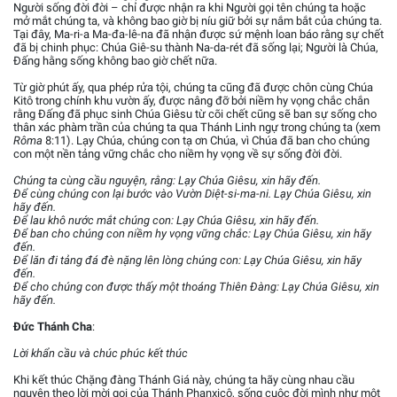
Người sống đời đời – chỉ được nhận ra khi Người gọi tên chúng ta hoặc
mở mắt chúng ta, và không bao giờ bị níu giữ bởi sự nắm bắt của chúng ta.
Tại đây, Ma-ri-a Ma-đa-lê-na đã nhận được sứ mệnh loan báo rằng sự chết
đã bị chinh phục: Chúa Giê-su thành Na-da-rét đã sống lại; Người là Chúa,
Đấng hằng sống không bao giờ chết nữa.
Từ giờ phút ấy, qua phép rửa tội, chúng ta cũng đã được chôn cùng Chúa
Kitô trong chính khu vườn ấy, được nâng đỡ bởi niềm hy vọng chắc chắn
rằng Đấng đã phục sinh Chúa Giêsu từ cõi chết cũng sẽ ban sự sống cho
thân xác phàm trần của chúng ta qua Thánh Linh ngự trong chúng ta (xem
Rôma
8:11). Lạy Chúa, chúng con tạ ơn Chúa, vì Chúa đã ban cho chúng
con một nền tảng vững chắc cho niềm hy vọng về sự sống đời đời.
Chúng ta cùng cầu nguyện, rằng: Lạy Chúa Giêsu, xin hãy đến.
Để cùng chúng con lại bước vào Vườn Diệt-si-ma-ni. Lạy Chúa Giêsu, xin
hãy đến.
Để lau khô nước mắt chúng con: Lạy Chúa Giêsu, xin hãy đến.
Để ban cho chúng con niềm hy vọng vững chắc: Lạy Chúa Giêsu, xin hãy
đến.
Để lăn đi tảng đá đè nặng lên lòng chúng con: Lạy Chúa Giêsu, xin hãy
đến.
Để cho chúng con được thấy một thoáng Thiên Đàng: Lạy Chúa Giêsu, xin
hãy đến.
Đức Thánh Cha
:
Lời khẩn cầu và chúc phúc kết thúc
Khi kết thúc Chặng đàng Thánh Giá này, chúng ta hãy cùng nhau cầu
nguyện theo lời mời gọi của Thánh Phanxicô, sống cuộc đời mình như một