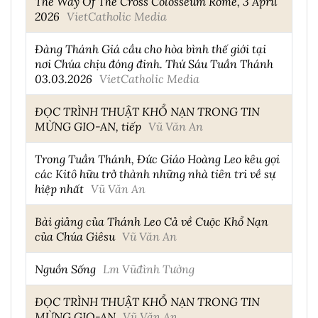
The Way Of The Cross Colosseum Rome, 3 April
2026
VietCatholic Media
Đàng Thánh Giá cầu cho hòa bình thế giới tại
nơi Chúa chịu đóng đinh. Thứ Sáu Tuần Thánh
03.03.2026
VietCatholic Media
ĐỌC TRÌNH THUẬT KHỔ NẠN TRONG TIN
MỪNG GIO-AN, tiếp
Vũ Văn An
Trong Tuần Thánh, Đức Giáo Hoàng Leo kêu gọi
các Kitô hữu trở thành những nhà tiên tri về sự
hiệp nhất
Vũ Văn An
Bài giảng của Thánh Leo Cả về Cuộc Khổ Nạn
của Chúa Giêsu
Vũ Văn An
Nguồn Sống
Lm Vũđình Tường
ĐỌC TRÌNH THUẬT KHỔ NẠN TRONG TIN
MỪNG GIO-AN
Vũ Văn An