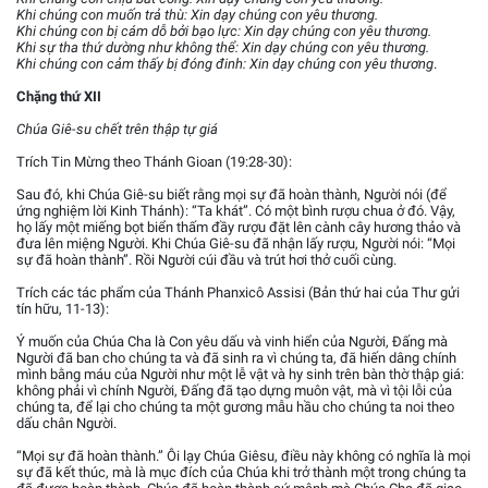
Khi chúng con muốn trả thù: Xin dạy chúng con yêu thương.
Khi chúng con bị cám dỗ bởi bạo lực: Xin dạy chúng con yêu thương.
Khi sự tha thứ dường như không thể: Xin dạy chúng con yêu thương.
Khi chúng con cảm thấy bị đóng đinh: Xin dạy chúng con yêu thương
.
Chặng thứ XII
Chúa Giê-su chết trên thập tự giá
Trích Tin Mừng theo Thánh Gioan (19:28-30):
Sau đó, khi Chúa Giê-su biết rằng mọi sự đã hoàn thành, Người nói (để
ứng nghiệm lời Kinh Thánh): “Ta khát”. Có một bình rượu chua ở đó. Vậy,
họ lấy một miếng bọt biển thấm đầy rượu đặt lên cành cây hương thảo và
đưa lên miệng Người. Khi Chúa Giê-su đã nhận lấy rượu, Người nói: “Mọi
sự đã hoàn thành”. Rồi Người cúi đầu và trút hơi thở cuối cùng.
Trích các tác phẩm của Thánh Phanxicô Assisi (Bản thứ hai của Thư gửi
tín hữu, 11-13):
Ý muốn của Chúa Cha là Con yêu dấu và vinh hiển của Người, Đấng mà
Người đã ban cho chúng ta và đã sinh ra vì chúng ta, đã hiến dâng chính
mình bằng máu của Người như một lễ vật và hy sinh trên bàn thờ thập giá:
không phải vì chính Người, Đấng đã tạo dựng muôn vật, mà vì tội lỗi của
chúng ta, để lại cho chúng ta một gương mẫu hầu cho chúng ta noi theo
dấu chân Người.
“Mọi sự đã hoàn thành.” Ôi lạy Chúa Giêsu, điều này không có nghĩa là mọi
sự đã kết thúc, mà là mục đích của Chúa khi trở thành một trong chúng ta