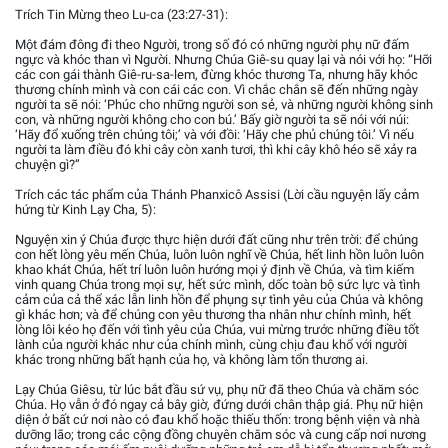
Trích Tin Mừng theo Lu-ca (23:27-31):
Một đám đông đi theo Người, trong số đó có những người phụ nữ đấm
ngực và khóc than vì Người. Nhưng Chúa Giê-su quay lại và nói với họ: “Hỡi
các con gái thành Giê-ru-sa-lem, đừng khóc thương Ta, nhưng hãy khóc
thương chính mình và con cái các con. Vì chắc chắn sẽ đến những ngày
người ta sẽ nói: ‘Phúc cho những người son sẻ, và những người không sinh
con, và những người không cho con bú.’ Bấy giờ người ta sẽ nói với núi:
‘Hãy đổ xuống trên chúng tôi;’ và với đồi: ‘Hãy che phủ chúng tôi.’ Vì nếu
người ta làm điều đó khi cây còn xanh tươi, thì khi cây khô héo sẽ xảy ra
chuyện gì?”
Trích các tác phẩm của Thánh Phanxicô Assisi (Lời cầu nguyện lấy cảm
hứng từ Kinh Lạy Cha, 5):
Nguyện xin ý Chúa được thực hiện dưới đất cũng như trên trời: để chúng
con hết lòng yêu mến Chúa, luôn luôn nghĩ về Chúa, hết linh hồn luôn luôn
khao khát Chúa, hết trí luôn luôn hướng mọi ý định về Chúa, và tìm kiếm
vinh quang Chúa trong mọi sự, hết sức mình, dốc toàn bộ sức lực và tình
cảm của cả thể xác lẫn linh hồn để phụng sự tình yêu của Chúa và không
gì khác hơn; và để chúng con yêu thương tha nhân như chính mình, hết
lòng lôi kéo họ đến với tình yêu của Chúa, vui mừng trước những điều tốt
lành của người khác như của chính mình, cùng chịu đau khổ với người
khác trong những bất hạnh của họ, và không làm tổn thương ai.
Lạy Chúa Giêsu, từ lúc bắt đầu sứ vụ, phụ nữ đã theo Chúa và chăm sóc
Chúa. Họ vẫn ở đó ngay cả bây giờ, đứng dưới chân thập giá. Phụ nữ hiện
diện ở bất cứ nơi nào có đau khổ hoặc thiếu thốn: trong bệnh viện và nhà
dưỡng lão; trong các cộng đồng chuyên chăm sóc và cung cấp nơi nương