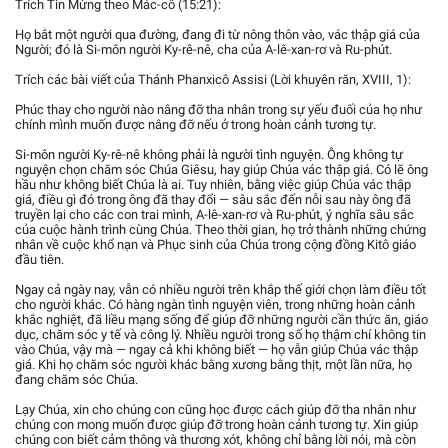
Trích Tin Mừng theo Mác-cô (15:21):
Họ bắt một người qua đường, đang đi từ nông thôn vào, vác thập giá của
Người; đó là Si-môn người Ky-rê-nê, cha của A-lê-xan-rơ và Ru-phút.
Trích các bài viết của Thánh Phanxicô Assisi (Lời khuyên răn, XVIII, 1):
Phúc thay cho người nào nâng đỡ tha nhân trong sự yếu đuối của họ như
chính mình muốn được nâng đỡ nếu ở trong hoàn cảnh tương tự.
Si-môn người Ky-rê-nê không phải là người tình nguyện. Ông không tự
nguyện chọn chăm sóc Chúa Giêsu, hay giúp Chúa vác thập giá. Có lẽ ông
hầu như không biết Chúa là ai. Tuy nhiên, bằng việc giúp Chúa vác thập
giá, điều gì đó trong ông đã thay đổi — sâu sắc đến nỗi sau này ông đã
truyền lại cho các con trai mình, A-lê-xan-rơ và Ru-phút, ý nghĩa sâu sắc
của cuộc hành trình cùng Chúa. Theo thời gian, họ trở thành những chứng
nhân về cuộc khổ nạn và Phục sinh của Chúa trong cộng đồng Kitô giáo
đầu tiên.
Ngay cả ngày nay, vẫn có nhiều người trên khắp thế giới chọn làm điều tốt
cho người khác. Có hàng ngàn tình nguyện viên, trong những hoàn cảnh
khắc nghiệt, đã liều mạng sống để giúp đỡ những người cần thức ăn, giáo
dục, chăm sóc y tế và công lý. Nhiều người trong số họ thậm chí không tin
vào Chúa, vậy mà — ngay cả khi không biết — họ vẫn giúp Chúa vác thập
giá. Khi họ chăm sóc người khác bằng xương bằng thịt, một lần nữa, họ
đang chăm sóc Chúa.
Lạy Chúa, xin cho chúng con cũng học được cách giúp đỡ tha nhân như
chúng con mong muốn được giúp đỡ trong hoàn cảnh tương tự. Xin giúp
chúng con biết cảm thông và thương xót, không chỉ bằng lời nói, mà còn