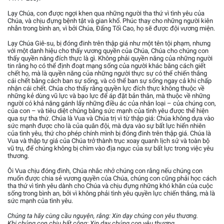
Lạy Chúa, con được ngợi khen qua những người tha thứ vì tình yêu của
Chúa, và chịu đựng bệnh tật và gian khổ. Phúc thay cho những người kiên
nhẫn trong bình an, vì bởi Chúa, Đấng Tối Cao, họ sẽ được đội vương miện.
Lạy Chúa Giê-su, bị đóng đinh trên thập giá như một tên tội phạm, nhưng
với một danh hiệu cho thấy vương quyền của Chúa, Chúa cho chúng con
thấy quyền năng đích thực là gì. Không phải quyền năng của những người
tin rằng họ có thể định đoạt mạng sống của người khác bằng cách giết
chết họ, mà là quyền năng của những người thực sự có thể chiến thắng
cái chết bằng cách ban sự sống, và có thể ban sự sống ngay cả khi chấp
nhận cái chết. Chúa cho thấy rằng quyền lực đích thực không thuộc về
những kẻ dùng vũ lực và bạo lực để áp đặt bản thân, mà thuộc về những
người có khả năng gánh lấy những điều ác của nhân loại – của chúng con,
của con – và tiêu diệt chúng bằng sức mạnh của tình yêu được thể hiện
qua sự tha thứ. Chúa là Vua và Chúa trị vì từ thập giá: Chúa không dựa vào
sức mạnh được cho là của quân đội, mà dựa vào sự bất lực hiển nhiên
của tình yêu, thứ cho phép chính mình bị đóng đinh trên thập giá. Chúa là
Vua và thập tự giá của Chúa trở thành trục xoay quanh lịch sử và toàn bộ
vũ trụ, để chúng không bị chìm vào địa ngục của sự bất lực trong việc yêu
thương.
Ôi Vua chịu đóng đinh, Chúa nhắc nhở chúng con rằng nếu chúng con
muốn được chia sẻ vương quyền của Chúa, chúng con cũng phải học cách
tha thứ vì tình yêu dành cho Chúa và chịu đựng những khó khăn của cuộc
sống trong bình an, bởi vì không phải tình yêu quyền lực chiến thắng, mà là
sức mạnh của tình yêu.
Chúng ta hãy cùng cầu nguyện, rằng: Xin dạy chúng con yêu thương.
Khi chúng con chịu bất công: Xin dạy chúng con yêu thương.