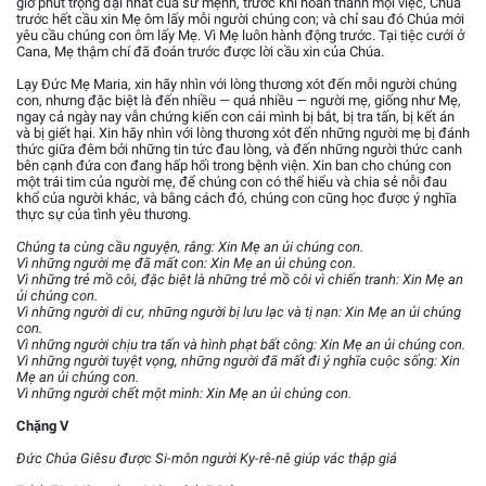
giờ phút trọng đại nhất của sứ mệnh, trước khi hoàn thành mọi việc, Chúa
trước hết cầu xin Mẹ ôm lấy mỗi người chúng con; và chỉ sau đó Chúa mới
yêu cầu chúng con ôm lấy Mẹ. Vì Mẹ luôn hành động trước. Tại tiệc cưới ở
Cana, Mẹ thậm chí đã đoán trước được lời cầu xin của Chúa.
Lạy Đức Mẹ Maria, xin hãy nhìn với lòng thương xót đến mỗi người chúng
con, nhưng đặc biệt là đến nhiều — quá nhiều — người mẹ, giống như Mẹ,
ngay cả ngày nay vẫn chứng kiến con cái mình bị bắt, bị tra tấn, bị kết án
và bị giết hại. Xin hãy nhìn với lòng thương xót đến những người mẹ bị đánh
thức giữa đêm bởi những tin tức đau lòng, và đến những người thức canh
bên cạnh đứa con đang hấp hối trong bệnh viện. Xin ban cho chúng con
một trái tim của người mẹ, để chúng con có thể hiểu và chia sẻ nỗi đau
khổ của người khác, và bằng cách đó, chúng con cũng học được ý nghĩa
thực sự của tình yêu thương.
Chúng ta cùng cầu nguyện, rằng: Xin Mẹ an ủi chúng con.
Vì những người mẹ đã mất con: Xin Mẹ an ủi chúng con.
Vì những trẻ mồ côi, đặc biệt là những trẻ mồ côi vì chiến tranh: Xin Mẹ an
ủi chúng con.
Vì những người di cư, những người bị lưu lạc và tị nạn: Xin Mẹ an ủi chúng
con.
Vì những người chịu tra tấn và hình phạt bất công: Xin Mẹ an ủi chúng con.
Vì những người tuyệt vọng, những người đã mất đi ý nghĩa cuộc sống: Xin
Mẹ an ủi chúng con.
Vì những người chết một mình: Xin Mẹ an ủi chúng con.
Chặng V
Đức Chúa Giêsu được Si-môn người Ky-rê-nê giúp vác thập giá