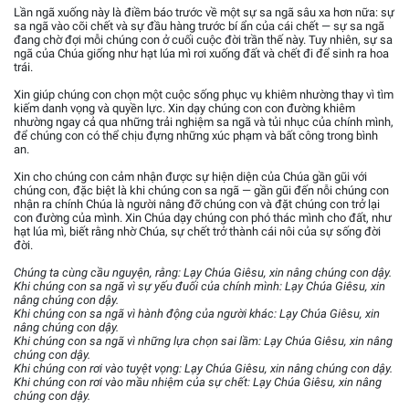
Lần ngã xuống này là điềm báo trước về một sự sa ngã sâu xa hơn nữa: sự
sa ngã vào cõi chết và sự đầu hàng trước bí ẩn của cái chết — sự sa ngã
đang chờ đợi mỗi chúng con ở cuối cuộc đời trần thế này. Tuy nhiên, sự sa
ngã của Chúa giống như hạt lúa mì rơi xuống đất và chết đi để sinh ra hoa
trái.
Xin giúp chúng con chọn một cuộc sống phục vụ khiêm nhường thay vì tìm
kiếm danh vọng và quyền lực. Xin dạy chúng con con đường khiêm
nhường ngay cả qua những trải nghiệm sa ngã và tủi nhục của chính mình,
để chúng con có thể chịu đựng những xúc phạm và bất công trong bình
an.
Xin cho chúng con cảm nhận được sự hiện diện của Chúa gần gũi với
chúng con, đặc biệt là khi chúng con sa ngã — gần gũi đến nỗi chúng con
nhận ra chính Chúa là người nâng đỡ chúng con và đặt chúng con trở lại
con đường của mình. Xin Chúa dạy chúng con phó thác mình cho đất, như
hạt lúa mì, biết rằng nhờ Chúa, sự chết trở thành cái nôi của sự sống đời
đời.
Chúng ta cùng cầu nguyện, rằng: Lạy Chúa Giêsu, xin nâng chúng con dậy.
Khi chúng con sa ngã vì sự yếu đuối của chính mình: Lạy Chúa Giêsu, xin
nâng chúng con dậy.
Khi chúng con sa ngã vì hành động của người khác: Lạy Chúa Giêsu, xin
nâng chúng con dậy.
Khi chúng con sa ngã vì những lựa chọn sai lầm: Lạy Chúa Giêsu, xin nâng
chúng con dậy.
Khi chúng con rơi vào tuyệt vọng: Lạy Chúa Giêsu, xin nâng chúng con dậy.
Khi chúng con rơi vào mầu nhiệm của sự chết: Lạy Chúa Giêsu, xin nâng
chúng con dậy.