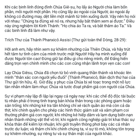
Khi các binh lính đóng đinh Chúa Giê-su, họ lấy áo Người chia làm bốn
phần, mỗi người một phần. Họ cũng lấy áo ngoài của Người; áo ngoài ấy
không có đường may, dệt liền một mảnh từ trên xuống dưới. Vậy nên họ nói
với nhau: “Chúng ta đừng xé nó ra, nhưng hãy bắt thăm xem ai được.” Điều
này ứng nghiệm lời Kinh Thánh: “Họ chia áo Ta ra, và bắt thăm áo Ta.” Và
các binh lính đã làm như vậy.
Trích Thư của Thánh Phanxicô Assisi (Thư gửi toàn thể Dòng, 28-29):
Hỡi anh em, hãy nhìn xem sự khiêm nhường của Thiên Chúa, và hãy trút
hết tâm tư tình cảm của mình trước mặt Người! Hãy hạ mình xuống để
được Người tôn cao! Đừng giữ lại điều gì cho riêng mình, để Đấng hiến
dâng trọn vẹn chính mình cho các con cũng nhận lãnh trọn vẹn các con!
Lạy Chúa Giêsu, Chúa đã chọn từ bỏ vinh quang thần thánh và khoác lên
mình “thân xác con người yếu đuối” (Thánh Phanxicô, Bản dịch thứ hai của
Thư gửi tín hữu, 4). Giờ đây, y phục của Chúa bị xé toạc trong một nỗ lực
tàn nhẫn nhằm làm nhục Chúa và tước đoạt phẩm giá con người của Chúa.
Sự vi phạm này lặp đi lặp lại ngay cả ngày nay: khi các chế độ độc tài buộc
tù nhân phải ở trong tình trạng bán khỏa thân trong các phòng giam hoặc
sân trống; khi những kẻ tra tấn không chỉ xé rách quần áo mà còn cả da
thịt; khi chính quyền cho phép các hình thức giám sát và xâm phạm coi
thường phẩm giá con người; khi những kẻ hiếp dâm và lạm dụng biến nạn
nhân thành những vật thể vô tri; khi ngành công nghiệp giải trí khai thác sự
khỏa thân để kiếm lợi nhuận; khi giới truyền thông phơi bày các cá nhân
trước dư luận; và thậm chí khi chính chúng ta, vì sự tò mò, không tôn trọng
sự khiêm nhường, sự riêng tư và sự thân mật của người khác.