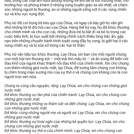
náu; trong các mái ấm nuôi dưỡng những trẻ em dễ bị tổn thương nhất; mở
trường học và phòng khám ở những vùng truyền giáo xa xôi nhất; và chăm
sóc những người bị thương, an ủi những người sống sót ở các vùng chiến
sự và khu vực xung đột.
Phụ nữ đã coi trọng lời kêu gọi của Chúa, và ngay cả bây giờ họ vẫn ghi
nhớ những lời lẽ đòi hỏi cao của Chúa. Hàng thế kỷ nay, họ đã khóc thương
cho chính mình và cho con cái, những đứa trẻ bị bắt đi và bỏ tù trong các
cuộc biểu tình, bị trục xuất bởi những chính sách thiếu lòng trắc ẩn, gặp
nạn trên những chuyến hành trình tuyệt vọng đầy hy vọng, bị giết hại ở các
vùng chiến sự và bị xóa sổ trong các trại tử thần.
Phụ nữ vẫn tiếp tục khóc thương. Lạy Chúa, xin ban cho mỗi người chúng
con một trái tim thương xót – một trái tim mẫu tử – và ân sủng để biến nỗi
đau khổ của người khác thành nỗi đau khổ của chính mình. Xin cho chúng
con thêm những giọt nước mắt, lạy Chúa, để lương tâm chúng con không
bị chìm trong màn sương mù của sự thờ ơ và chúng con không còn là con
người trọn vẹn nữa.
Chúng ta cùng cầu nguyện, rằng: Lạy Chúa, xin cho chúng con những giọt
nước mắt.
Để khóc thương sự tàn phá của chiến tranh: Lạy Chúa, xin cho chúng con
những giọt nước mắt.
Để khóc thương những vụ thảm sát và diệt chủng: Lạy Chúa, xin cho chúng
con những giọt nước mắt.
Để khóc cùng những người mẹ và người vợ: Lạy Chúa, xin cho chúng con
những giọt nước mắt.
Để khóc thương sự hoài nghi của những kẻ quyền lực: Lạy Chúa, xin cho
chúng con những giọt nước mắt.
Để khóc thương sự thờ ơ của chính mình: Lạy Chúa, xin cho chúng con