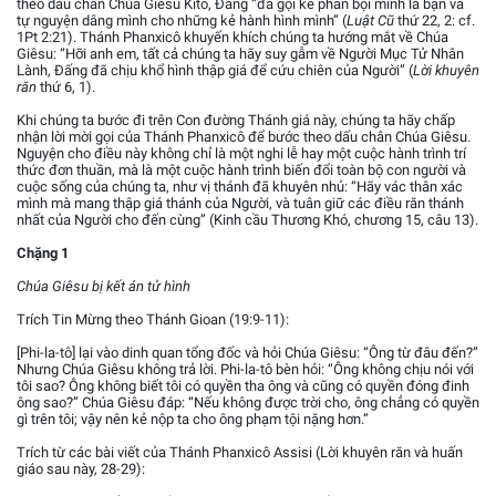
theo dấu chân Chúa Giêsu Kitô, Đấng “đã gọi kẻ phản bội mình là bạn và
tự nguyện dâng mình cho những kẻ hành hình mình” (
Luật Cũ
thứ 22, 2: cf.
1Pt 2:21). Thánh Phanxicô khuyến khích chúng ta hướng mắt về Chúa
Giêsu: “Hỡi anh em, tất cả chúng ta hãy suy gẫm về Người Mục Tử Nhân
Lành, Đấng đã chịu khổ hình thập giá để cứu chiên của Người” (
Lời khuyên
răn
thứ 6, 1).
Khi chúng ta bước đi trên Con đường Thánh giá này, chúng ta hãy chấp
nhận lời mời gọi của Thánh Phanxicô để bước theo dấu chân Chúa Giêsu.
Nguyện cho điều này không chỉ là một nghi lễ hay một cuộc hành trình trí
thức đơn thuần, mà là một cuộc hành trình biến đổi toàn bộ con người và
cuộc sống của chúng ta, như vị thánh đã khuyên nhủ: “Hãy vác thân xác
mình mà mang thập giá thánh của Người, và tuân giữ các điều răn thánh
nhất của Người cho đến cùng” (Kinh cầu Thương Khó, chương 15, câu 13).
Chặng 1
Chúa Giêsu bị kết án tử hình
Trích Tin Mừng theo Thánh Gioan (19:9-11):
[Phi-la-tô] lại vào dinh quan tổng đốc và hỏi Chúa Giêsu: “Ông từ đâu đến?”
Nhưng Chúa Giêsu không trả lời. Phi-la-tô bèn hỏi: “Ông không chịu nói với
tôi sao? Ông không biết tôi có quyền tha ông và cũng có quyền đóng đinh
ông sao?” Chúa Giêsu đáp: “Nếu không được trời cho, ông chẳng có quyền
gì trên tôi; vậy nên kẻ nộp ta cho ông phạm tội nặng hơn.”
Trích từ các bài viết của Thánh Phanxicô Assisi (Lời khuyên răn và huấn
giáo sau này, 28-29):