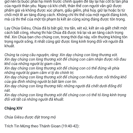
giờ nên bị buộc phải hạ mình trước chính quyền để lấy lại hài cốt bị tàn phá
của người thân yêu. Ngay cả khi chết, thân thể con người vẫn giữ được
phẩm giá và không được xúc phạm, giấu giếm, phá hủy, giữ lại hoặc bị từ
chối một lễ an táng đúng cách. Không chỉ thi thể của một người đáng kính,
mà cả thi thể của một tội phạm bị kết án cũng xứng đáng được tôn trọng.
Lạy Chúa Giêsu, Chúa đã bị bắt giữ, tra tấn, xét xử, kết án và giết chết một
cách bất công, nhưng thi hài Chúa đã được trả lại và an táng cách trọng
thể. Xin Chúa ban cho chúng con, trong thời đại này, vốn thường không tôn
trọng người sống, ít nhất cũng giữ được lòng kính trọng đối với người đã
khuất.
Chúng ta cùng cầu nguyện, rằng: Xin dạy chúng con lòng thương xót.
Xin dạy chúng con lòng thương xót để chúng con cảm nhận được nỗi đau
khổ của những người bị giam cầm.
Xin dạy chúng con lòng thương xót để chúng con có thể đứng về phía
những người bị giam cầm vì lý do chính trị.
Xin dạy chúng con lòng thương xót để chúng con hiểu được nỗi thống khổ
của gia đình những người bị bắt làm con tin.
Xin dạy chúng con lòng thương tiếc những người đã chết dưới đống đổ
nát.
Xin dạy chúng con lòng thương xót để chúng con có thể tỏ lòng kính trọng
đối với tất cả những người đã khuất.
Chặng XIV
Chúa Giêsu được đặt trong mộ
Trích Tin Mừng theo Thánh Gioan (19:40-42):