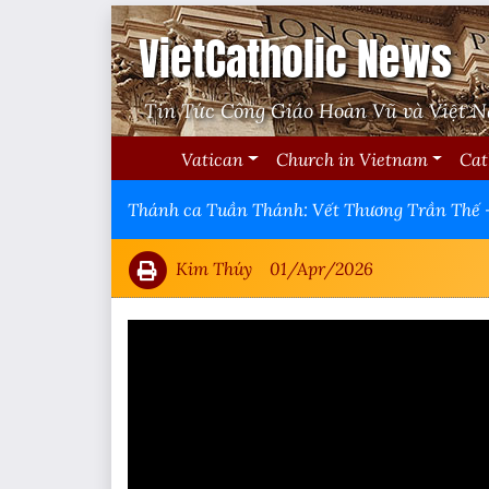
VietCatholic News
Tin Tức Công Giáo Hoàn Vũ và Việt 
Vatican
Church in Vietnam
Cat
Thánh ca Tuần Thánh: Vết Thương Trần Thế -
Kim Thúy
01/Apr/2026