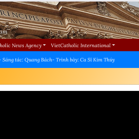
Nam
holic News Agency
VietCatholic International
 Sáng tác: Quang Bách- Trình bày: Ca Sĩ Kim Thúy