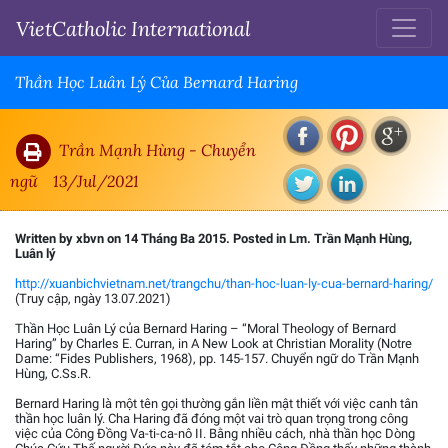
VietCatholic International
Thần Học Luân Lý Của Bernard Haring
Trần Mạnh Hùng - Chuyển
ngữ
13/Jul/2021
Written by xbvn on 14 Tháng Ba 2015. Posted in Lm. Trần Mạnh Hùng,
Luân lý
http://xuanbichvietnam.net/trangchu/than-hoc-luan-ly-cua-bernard-haring/
(Truy cập, ngày 13.07.2021)
Thần Học Luân Lý của Bernard Haring – “Moral Theology of Bernard
Haring” by Charles E. Curran, in A New Look at Christian Morality (Notre
Dame: “Fides Publishers, 1968), pp. 145-157. Chuyển ngữ do Trần Mạnh
Hùng, C.Ss.R.
Bernard Haring là một tên gọi thường gắn liền mật thiết với việc canh tân
thần học luân lý. Cha Haring đã đóng một vai trò quan trọng trong công
việc của Công Đồng Va-ti-ca-nô II. Bằng nhiều cách, nhà thần học Dòng