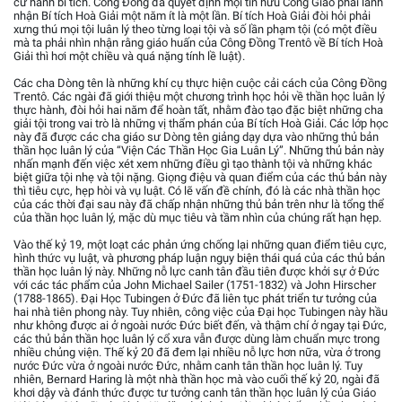
cử hành bí tích. Công Đồng đã quyết định mọi tín hữu Công Giáo phải lãnh
nhận Bí tích Hoà Giải một năm ít là một lần. Bí tích Hoà Giải đòi hỏi phải
xưng thú mọi tội luân lý theo từng loại tội và số lần phạm tội (có một điều
mà ta phải nhìn nhận rằng giáo huấn của Công Đồng Trentô về Bí tích Hoà
Giải thì hơi một chiều và quá nặng tính lề luật).
Các cha Dòng tên là những khí cụ thực hiện cuộc cải cách của Công Đồng
Trentô. Các ngài đã giới thiệu một chương trình học hỏi về thần học luân lý
thực hành, đòi hỏi hai năm để hoàn tất, nhằm đào tạo đặc biệt những cha
giải tội trong vai trò là những vị thẩm phán của Bí tích Hoà Giải. Các lớp học
này đã được các cha giáo sư Dòng tên giảng dạy dựa vào những thủ bản
thần học luân lý của “Viện Các Thần Học Gia Luân Lý”. Những thủ bản này
nhấn mạnh đến việc xét xem những điều gì tạo thành tội và những khác
biệt giữa tội nhẹ và tội nặng. Giọng điệu và quan điểm của các thủ bản này
thì tiêu cực, hẹp hòi và vụ luật. Có lẽ vấn đề chính, đó là các nhà thần học
của các thời đại sau này đã chấp nhận những thủ bản trên như là tổng thể
của thần học luân lý, mặc dù mục tiêu và tầm nhìn của chúng rất hạn hẹp.
Vào thế kỷ 19, một loạt các phản ứng chống lại những quan điểm tiêu cực,
hình thức vụ luật, và phương pháp luận ngụy biện thái quá của các thủ bản
thần học luân lý này. Những nỗ lực canh tân đầu tiên được khởi sự ở Đức
với các tác phẩm của John Michael Sailer (1751-1832) và John Hirscher
(1788-1865). Đại Học Tubingen ở Đức đã liên tục phát triển tư tưởng của
hai nhà tiên phong này. Tuy nhiên, công việc của Đại học Tubingen này hầu
như không được ai ở ngoài nước Đức biết đến, và thậm chí ở ngay tại Đức,
các thủ bản thần học luân lý cổ xưa vẫn được dùng làm chuẩn mực trong
nhiều chủng viện. Thế kỷ 20 đã đem lại nhiều nỗ lực hơn nữa, vừa ở trong
nước Đức vừa ở ngoài nước Đức, nhằm canh tân thần học luân lý. Tuy
nhiên, Bernard Haring là một nhà thần học mà vào cuối thế kỷ 20, ngài đã
khơi dậy và đánh thức được tư tưởng canh tân thần học luân lý của Giáo