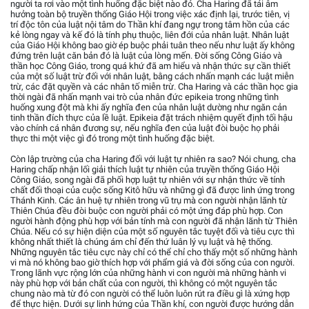
người ta rơi vào một tình huống đặc biệt nào đó. Cha Haring đã tái âm
hưởng toàn bộ truyền thống Giáo Hội trong việc xác định lại, trước tiên, vị
trí độc tôn của luật nội tâm do Thần khí đang ngự trong tâm hồn của các
kẻ lòng ngay và kế đó là tính phụ thuộc, liên đới của nhân luật. Nhân luật
của Giáo Hội không bao giờ ép buộc phải tuân theo nếu như luật ấy không
đứng trên luật căn bản đó là luật của lòng mến. Đời sống Công Giáo và
thần học Công Giáo, trong quá khứ đã am hiểu và nhận thức sự cần thiết
của một số luật trừ đối với nhân luật, bằng cách nhấn mạnh các luật miễn
trừ, các đặt quyền và các nhân tố miễn trừ. Cha Haring và các thần học gia
thời ngài đã nhấn mạnh vai trò của nhân đức epikeia trong những tình
huống xung đột mà khi ấy nghĩa đen của nhân luật dường như ngăn cản
tinh thần đích thực của lề luật. Epikeia đặt trách nhiệm quyết định tối hậu
vào chính cá nhân đương sự, nếu nghĩa đen của luật đòi buộc họ phải
thực thi một việc gì đó trong một tình huống đặc biệt.
Còn lập trường của cha Haring đối với luật tự nhiên ra sao? Nói chung, cha
Haring chấp nhận lối giải thích luật tự nhiên của truyền thống Giáo Hội
Công Giáo, song ngài đã phối hợp luật tự nhiên với sự nhận thức về tính
chất đối thoại của cuộc sống Kitô hữu và những gì đã được linh ứng trong
Thánh Kinh. Các ân huệ tự nhiên trong vũ trụ mà con người nhận lãnh từ
Thiên Chúa đều đòi buộc con người phải có một ứng đáp phù hợp. Con
người hành động phù hợp với bản tính mà con người đã nhận lãnh từ Thiên
Chúa. Nếu có sự hiện diện của một số nguyên tắc tuyệt đối và tiêu cực thì
không nhất thiết là chúng ám chỉ đến thứ luân lý vụ luật và hệ thống.
Những nguyên tắc tiêu cực này chỉ có thể chỉ cho thấy một số những hành
vi mà nó không bao giờ thích hợp với phẩm giá và đời sống của con người.
Trong lãnh vực rộng lớn của những hành vi con người mà những hành vi
này phù hợp với bản chất của con người, thì không có một nguyên tắc
chung nào mà từ đó con người có thể luôn luôn rút ra điều gì là xứng hợp
để thực hiện. Dưới sự linh hứng của Thần khí, con người được hướng dẫn