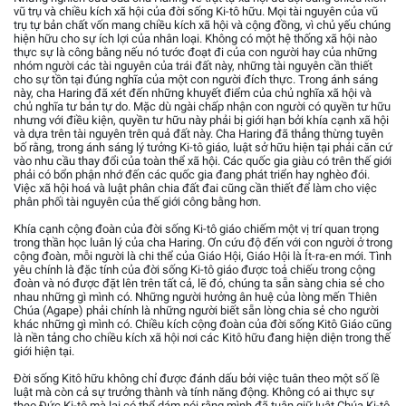
vũ trụ và chiều kích xã hội của đời sống Ki-tô hữu. Mọi tài nguyên của vũ
trụ tự bản chất vốn mang chiều kích xã hội và cộng đồng, vì chủ yếu chúng
hiện hữu cho sự ích lợi của nhân loại. Không có một hệ thống xã hội nào
thực sự là công bằng nếu nó tước đoạt đi của con người hay của những
nhóm người các tài nguyên của trái đất này, những tài nguyên cần thiết
cho sự tồn tại đúng nghĩa của một con người đích thực. Trong ánh sáng
này, cha Haring đã xét đến những khuyết điểm của chủ nghĩa xã hội và
chủ nghĩa tư bản tự do. Mặc dù ngài chấp nhận con người có quyền tư hữu
nhưng với điều kiện, quyền tư hữu này phải bị giới hạn bởi khía cạnh xã hội
và dựa trên tài nguyên trên quả đất này. Cha Haring đã thẳng thừng tuyên
bố rằng, trong ánh sáng lý tưởng Ki-tô giáo, luật sở hữu hiện tại phải căn cứ
vào nhu cầu thay đổi của toàn thể xã hội. Các quốc gia giàu có trên thế giới
phải có bổn phận nhớ đến các quốc gia đang phát triển hay nghèo đói.
Việc xã hội hoá và luật phân chia đất đai cũng cần thiết để làm cho việc
phân phối tài nguyên của thế giới công bằng hơn.
Khía cạnh cộng đoàn của đời sống Ki-tô giáo chiếm một vị trí quan trọng
trong thần học luân lý của cha Haring. Ơn cứu độ đến với con người ở trong
cộng đoàn, mỗi người là chi thể của Giáo Hội, Giáo Hội là Ít-ra-en mới. Tình
yêu chính là đặc tính của đời sống Ki-tô giáo được toả chiếu trong cộng
đoàn và nó được đặt lên trên tất cả, lẽ đó, chúng ta sẵn sàng chia sẻ cho
nhau những gì mình có. Những người hưởng ân huệ của lòng mến Thiên
Chúa (Agape) phải chính là những người biết sẵn lòng chia sẻ cho người
khác những gì mình có. Chiều kích cộng đoàn của đời sống Kitô Giáo cũng
là nền tảng cho chiều kích xã hội nơi các Kitô hữu đang hiện diện trong thế
giới hiện tại.
Đời sống Kitô hữu không chỉ được đánh dấu bởi việc tuân theo một số lề
luật mà còn cả sự trưởng thành và tính năng động. Không có ai thực sự
theo Đức Ki-tô mà lại có thể dám nói rằng mình đã tuân giữ luật Chúa Ki-tô