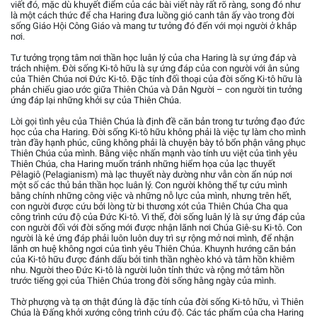
viết đó, mặc dù khuyết điểm của các bài viết này rất rõ ràng, song đó như
là một cách thức để cha Haring đưa luồng gió canh tân ấy vào trong đời
sống Giáo Hội Công Giáo và mang tư tưởng đó đến với mọi người ở khắp
nơi.
Tư tưởng trọng tâm nơi thần học luân lý của cha Haring là sự ứng đáp và
trách nhiệm. Đời sống Ki-tô hữu là sự ứng đáp của con người với ân sủng
của Thiên Chúa nơi Đức Ki-tô. Đặc tính đối thoại của đời sống Ki-tô hữu là
phản chiếu giao ước giữa Thiên Chúa và Dân Người – con người tin tưởng
ứng đáp lại những khởi sự của Thiên Chúa.
Lời gọi tình yêu của Thiên Chúa là định đề căn bản trong tư tưởng đạo đức
học của cha Haring. Đời sống Ki-tô hữu không phải là việc tự làm cho mình
tràn đầy hạnh phúc, cũng không phải là chuyện bày tỏ bổn phận vâng phục
Thiên Chúa của mình. Bằng việc nhấn mạnh vào tính ưu việt của tình yêu
Thiên Chúa, cha Haring muốn tránh những hiểm họa của lạc thuyết
Pêlagiô (Pelagianism) mà lạc thuyết này dường như vẫn còn ẩn núp nơi
một số các thủ bản thần học luân lý. Con người không thể tự cứu mình
bằng chính những công việc và những nỗ lực của mình, nhưng trên hết,
con người được cứu bởi lòng từ bi thương xót của Thiên Chúa Cha qua
công trình cứu độ của Đức Ki-tô. Vì thế, đời sống luân lý là sự ứng đáp của
con người đối với đời sống mới được nhận lãnh nơi Chúa Giê-su Ki-tô. Con
người là kẻ ứng đáp phải luôn luôn duy trì sự rộng mở nơi mình, để nhận
lãnh ơn huệ không ngơi của tình yêu Thiên Chúa. Khuynh hướng căn bản
của Ki-tô hữu được đánh dấu bởi tinh thần nghèo khó và tâm hồn khiêm
nhu. Người theo Đức Ki-tô là người luôn tỉnh thức và rộng mở tâm hồn
trước tiếng gọi của Thiên Chúa trong đời sống hằng ngày của mình.
Thờ phượng và tạ ơn thật đúng là đặc tính của đời sống Ki-tô hữu, vì Thiên
Chúa là Đấng khởi xướng công trình cứu độ. Các tác phẩm của cha Haring