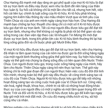
Cha Haring đã mạnh mẽ dạy rằng ơn gọi phổ quát của mọi Ki-tô hữu là đạt
tới sự trọn lành và điều này được xem như là định đề nền tảng của thần
học luân lý. Sự hối cải không chỉ là một lần cho tất cả, nhưng hơn hết, việc
hối cải liên tục chính là luật sống của Ki-tô hữu. Ki-tô hữu phải không
ngừng tìm kiếm hầu thông dự vào mầu nhiệm Vượt qua và tình yêu của
Thiên Chúa và của anh em mình ngày càng trọn hảo hơn. Cha Haring đã
mạnh bạo chống lại học thuyết cho rằng chỉ có một số ít Ki-tô hữu được
kêu gọi đạt tới sự trọn lành. Tất cả mọi người đều được kêu gọi để đạt tới
sự trọn lành, nhưng như thế không có nghĩa là phải rời bỏ thế gian và vào
sống trong các đan viện rập theo các lời khuyên Tin Mừng thì mới đạt
được sự trọn lành, trong khi phần lớn các Ki-tô hữu bình thường thì lại hài
lòng sống giữa đời và chỉ buộc phải giữ Mười Điều Răn.
Vì mọi Ki-tô hữu đều được kêu gọi để đạt tới sự trọn lành, nên cha Haring
đã nhận ra tầm quan trọng của cái nôm na được gọi là đời sống hằng ngày
của một người bình thường sống giữa thế giới hôm nay. Sự hiện hữu hằng
ngày và thế giới mà chúng ta đang sống đều có liên quan đến Nước Thiên
Chúa. Con người được kêu gọi, trong cuộc sống hằng ngày của mình, hãy
làm cho Nước Thiên Chúa ngày càng trở nên thực tại hơn. Thế giới này
không chỉ là một giai đoạn để con người thực hiện việc cứu độ đời đời linh
hồn mình; nhưng toàn bộ thế giới này đều thuộc về công trình sáng tạo và
cứu độ của Thiên Chúa. Người Ki-tô hữu được kêu gọi để tiếp nối những
hoạt động sáng tạo và công cuộc hoà giải của Vị Chúa lịch sử. Công việc,
văn hoá, nghệ thuật, khoa học, chính trị và tất cả những hoạt động khác
thực sự của con người đều có một ý nghĩa và một tầm quan trọng đối với
Nước Trời và đối với Ki-tô hữu, vì Ki-tô hữu được kêu gọi để kiến tạo ngay
bây giờ một trời mới đất mới. Ơn cứu độ mang chiều kích vũ trụ, xã hội
cũng như cá nhân.
Những nghiên cứu của cha Haring về trật tự xã hội đã dọi sáng chiều kích