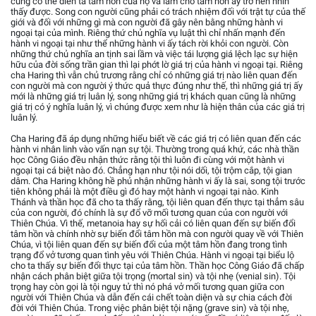
cũng có thể diễn tả tâm hồn của họ và làm cho tâm hồn ấy trở nên nhìn
thấy được. Song con người cũng phải có trách nhiệm đối với trật tự của thế
giới và đối với những gì mà con người đã gây nên bằng những hành vi
ngoại tại của mình. Riêng thứ chủ nghĩa vụ luật thì chỉ nhấn mạnh đến
hành vi ngoại tại như thể những hành vi ấy tách rời khỏi con người. Còn
những thứ chủ nghĩa an tịnh sai lầm và việc tái lượng giá lệch lạc sự hiện
hữu của đời sống trần gian thì lại phớt lờ giá trị của hành vi ngoại tại. Riêng
cha Haring thì vẫn chủ trương rằng chỉ có những giá trị nào liên quan đến
con người mà con người ý thức quả thực đúng như thế, thì những giá trị ấy
mới là những giá trị luân lý, song những giá trị khách quan cũng là những
giá trị có ý nghĩa luân lý, vì chúng được xem như là hiện thân của các giá trị
luân lý.
Cha Haring đã áp dụng những hiểu biết về các giá trị có liên quan đến các
hành vi nhân linh vào vấn nạn sự tội. Thường trong quá khứ, các nhà thần
học Công Giáo đều nhận thức rằng tội thì luôn đi cùng với một hành vi
ngoại tại cá biệt nào đó. Chẳng hạn như tội nói dối, tội trộm cắp, tội gian
dâm. Cha Haring không hề phủ nhận những hành vi ấy là sai, song tội trước
tiên không phải là một điều gì đó hay một hành vi ngoại tại nào. Kinh
Thánh và thần học đã cho ta thấy rằng, tội liên quan đến thực tại thẳm sâu
của con người, đó chính là sự đổ vỡ mối tương quan của con người với
Thiên Chúa. Vì thế, metanoia hay sự hối cải có liên quan đến sự biến đổi
tâm hồn và chính nhờ sự biến đổi tâm hồn mà con người quay về với Thiên
Chúa, vì tội liên quan đến sự biến đổi của một tâm hồn đang trong tình
trạng đổ vở tương quan tình yêu với Thiên Chúa. Hành vi ngoại tại biểu lộ
cho ta thấy sự biến đổi thực tại của tâm hồn. Thần học Công Giáo đã chấp
nhận cách phân biệt giữa tội trọng (mortal sin) và tội nhẹ (venial sin). Tội
trọng hay còn gọi là tội nguy tử thì nó phá vở mối tương quan giữa con
người với Thiên Chúa và dẫn đến cái chết toàn diện và sự chia cách đời
đời với Thiên Chúa. Trong việc phân biệt tội nặng (grave sin) và tội nhẹ,