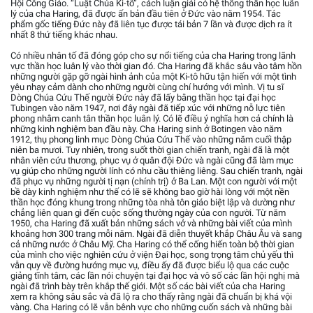
Hội Công Giáo. “Luật Chúa Ki-tô”, cách luận giải có hệ thống thần học luân
lý của cha Haring, đã được ấn bản đầu tiên ở Đức vào năm 1954. Tác
phẩm gốc tiếng Đức này đã liên tục được tái bản 7 lần và được dịch ra ít
nhất 8 thứ tiếng khác nhau.
Có nhiều nhân tố đã đóng góp cho sự nổi tiếng của cha Haring trong lãnh
vực thần học luân lý vào thời gian đó. Cha Haring đã khắc sâu vào tâm hồn
những người gặp gỡ ngài hình ảnh của một Ki-tô hữu tận hiến với một tình
yêu nhạy cảm dành cho những người cùng chí hướng với mình. Vị tu sĩ
Dòng Chúa Cứu Thế người Đức này đã lấy bằng thần học tại đại học
Tubingen vào năm 1947, nơi đây ngài đã tiếp xúc với những nỗ lực tiên
phong nhằm canh tân thần học luân lý. Có lẽ điều ý nghĩa hơn cả chính là
những kinh nghiệm ban đầu này. Cha Haring sinh ở Botingen vào năm
1912, thụ phong linh mục Dòng Chúa Cứu Thế vào những năm cuối thập
niên ba mươi. Tuy nhiên, trong suốt thời gian chiến tranh, ngài đã là một
nhân viên cứu thương, phục vụ ở quân đội Đức và ngài cũng đã làm mục
vụ giúp cho những người lính có nhu cầu thiêng liêng. Sau chiến tranh, ngài
đã phục vụ những người tị nạn (chính trị) ở Ba Lan. Một con người với một
bề dày kinh nghiệm như thế có lẽ sẽ không bao giờ hài lòng với một nền
thần học đóng khung trong những tòa nhà tôn giáo biệt lập và dường như
chẳng liên quan gì đến cuộc sống thường ngày của con người. Từ năm
1950, cha Haring đã xuất bản những sách vở và những bài viết của mình
khoảng hơn 300 trang mỗi năm. Ngài đã diễn thuyết khắp Châu Âu và sang
cả những nước ở Châu Mỹ. Cha Haring có thể cống hiến toàn bộ thời gian
của mình cho việc nghiên cứu ở viện Đại học, song trọng tâm chủ yếu thì
vẫn quy về đường hướng mục vụ, điều ấy đã được biểu lộ qua các cuộc
giảng tĩnh tâm, các lần nói chuyện tại đại học và vô số các lần hội nghị mà
ngài đã trình bày trên khắp thế giới. Một số các bài viết của cha Haring
xem ra không sâu sắc và đã lộ ra cho thấy rằng ngài đã chuẩn bị khá vội
vàng. Cha Haring có lẽ vẫn bênh vực cho những cuốn sách và những bài