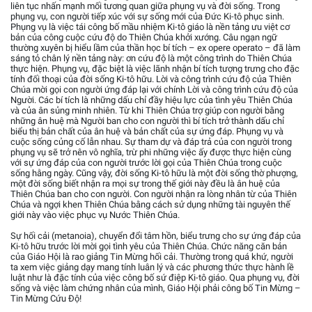
liên tục nhấn mạnh mối tương quan giữa phụng vụ và đời sống. Trong
phụng vụ, con người tiếp xúc với sự sống mới của Đức Ki-tô phục sinh.
Phụng vụ là việc tái công bố mầu nhiệm Ki-tô giáo là nền tảng ưu việt cơ
bản của công cuộc cứu độ do Thiên Chúa khởi xướng. Câu ngạn ngữ
thường xuyên bị hiểu lầm của thần học bí tích – ex opere operato – đã làm
sáng tỏ chân lý nền tảng này: ơn cứu độ là một công trình do Thiên Chúa
thực hiện. Phụng vụ, đặc biệt là việc lãnh nhận bí tích tượng trưng cho đặc
tính đối thoại của đời sống Ki-tô hữu. Lời và công trình cứu độ của Thiên
Chúa mời gọi con người ứng đáp lại với chính Lời và công trình cứu độ của
Người. Các bí tích là những dấu chỉ đầy hiệu lực của tình yêu Thiên Chúa
và của ân sủng minh nhiên. Từ khi Thiên Chúa trợ giúp con người bằng
những ân huệ mà Người ban cho con người thì bí tích trở thành dấu chỉ
biểu thị bản chất của ân huệ và bản chất của sự ứng đáp. Phụng vụ và
cuộc sống củng cố lẫn nhau. Sự tham dự và đáp trả của con người trong
phụng vụ sẽ trở nên vô nghĩa, trừ phi những việc ấy được thực hiện cùng
với sự ứng đáp của con người trước lời gọi của Thiên Chúa trong cuộc
sống hằng ngày. Cũng vậy, đời sống Ki-tô hữu là một đời sống thờ phượng,
một đời sống biết nhận ra mọi sự trong thế giới này đều là ân huệ của
Thiên Chúa ban cho con người. Con người nhận ra lòng nhân từ của Thiên
Chúa và ngợi khen Thiên Chúa bằng cách sử dụng những tài nguyên thế
giới này vào việc phục vụ Nước Thiên Chúa.
Sự hối cải (metanoia), chuyển đổi tâm hồn, biểu trưng cho sự ứng đáp của
Ki-tô hữu trước lời mời gọi tình yêu của Thiên Chúa. Chức năng căn bản
của Giáo Hội là rao giảng Tin Mừng hối cải. Thường trong quá khứ, người
ta xem việc giảng dạy mang tính luân lý và các phương thức thực hành lề
luật như là đặc tính của việc công bố sứ điệp Ki-tô giáo. Qua phụng vụ, đời
sống và việc làm chứng nhân của mình, Giáo Hội phải công bố Tin Mừng –
Tin Mừng Cứu Độ!