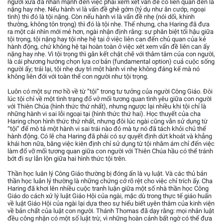
người xưa đã nhấn mạnh đến việc phải xem xét vấn đề có liên quan đến là
nặng hay nhẹ. Nếu hành vi là vấn đề ghê gớm (tỷ dụ như ăn cướp, ngoại
tình) thì đó là tội nặng. Còn nếu hành vi là vấn đề nhẹ (nói dối, khinh
thường, không tôn trọng) thì đó là tội nhẹ. Thế nhưng, cha Haring đã đưa
ra một cái nhìn mới mẻ hơn, ngài nhận định rằng: sự phân biệt tối hậu giữa
tội trọng, tội nặng hay tội nhẹ hệ tại ở việc liên can đến chủ quan của kẻ
hành động, chứ không hệ tại hoàn toàn ở việc xét xem vấn đề liên can ấy
nặng hay nhẹ. Vì tội trọng thì gắn kết chặt chẽ với thâm tâm của con người,
là cái phương hướng chọn lựa cơ bản (fundamental option) cuả cuộc sống
người ấy; trái lại, tội nhẹ duy trì một hành vi nhẹ không đáng kể mà nó
không liên đới với toàn thể con người như tội trọng.
Luôn có một sự mơ hồ về từ “tội” trong tư tưởng của người Công Giáo. Đôi
lúc tội chỉ về một tình trạng đổ vở mối tương quan tình yêu giữa con người
với Thiên Chúa (hình thức thứ nhất), nhưng ngược lại nhiều khi tội chỉ là
những hành vi sai lỗi ngoại tại (hình thức thứ hai). Học thuyết của cha
Haring chọn hình thức thứ nhất, nhưng đôi lúc ngài cũng vẫn sử dụng từ
“tội” để mô tả một hành vi sai trái nào đó mà tự nó đã tách khỏi chủ thể
hành động. Có lẽ cha Haring đã phải có sự quyết định dứt khoát và khẳng
khái hơn nữa, bằng việc kiên định chỉ sử dụng từ tội nhằm ám chỉ đến việc
làm đổ vỡ mối tương quan giữa con người với Thiên Chúa hầu có thể tránh
bớt đi sự lẫn lộn giữa hai hình thức tội trên.
Thần học luân lý Công Giáo thường bị đóng ấn là vụ luật. Và các thủ bản
thần học luân lý thường là những chứng cớ rõ rệt cho việc chỉ trích ấy. Cha
Haring đã khơi lên nhiều cuộc tranh luận giữa một số nhà thần học Công
Giáo do cách xử lý luật Giáo Hội của ngài, mặc dù trong thực tế giáo huấn
về luật Giáo Hội của ngài lại dựa theo sự hiểu biết uyên thâm của kinh viện
về bản chất của luật con người. Thánh Thomas đã dạy rằng: mọi nhân luật
đều công nhận có một số luật trừ, vì những hoàn cảnh bất ngờ có thể đưa