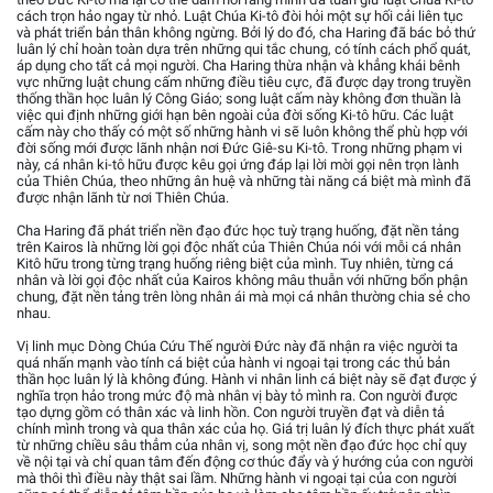
cách trọn hảo ngay từ nhỏ. Luật Chúa Ki-tô đòi hỏi một sự hối cải liên tục
và phát triển bản thân không ngừng. Bởi lý do đó, cha Haring đã bác bỏ thứ
luân lý chỉ hoàn toàn dựa trên những qui tắc chung, có tính cách phổ quát,
áp dụng cho tất cả mọi người. Cha Haring thừa nhận và khẳng khái bênh
vực những luật chung cấm những điều tiêu cực, đã được dạy trong truyền
thống thần học luân lý Công Giáo; song luật cấm này không đơn thuần là
việc qui định những giới hạn bên ngoài của đời sống Ki-tô hữu. Các luật
cấm này cho thấy có một số những hành vi sẽ luôn không thể phù hợp với
đời sống mới được lãnh nhận nơi Đức Giê-su Ki-tô. Trong những phạm vi
này, cá nhân ki-tô hữu được kêu gọi ứng đáp lại lời mời gọi nên trọn lành
của Thiên Chúa, theo những ân huệ và những tài năng cá biệt mà mình đã
được nhận lãnh từ nơi Thiên Chúa.
Cha Haring đã phát triển nền đạo đức học tuỳ trạng huống, đặt nền tảng
trên Kairos là những lời gọi độc nhất của Thiên Chúa nói với mỗi cá nhân
Kitô hữu trong từng trạng huống riêng biệt của mình. Tuy nhiên, từng cá
nhân và lời gọi độc nhất của Kairos không mâu thuẫn với những bổn phận
chung, đặt nền tảng trên lòng nhân ái mà mọi cá nhân thường chia sẻ cho
nhau.
Vị linh mục Dòng Chúa Cứu Thế người Đức này đã nhận ra việc người ta
quá nhấn mạnh vào tính cá biệt của hành vi ngoại tại trong các thủ bản
thần học luân lý là không đúng. Hành vi nhân linh cá biệt này sẽ đạt được ý
nghĩa trọn hảo trong mức độ mà nhân vị bày tỏ mình ra. Con người được
tạo dựng gồm có thân xác và linh hồn. Con người truyền đạt và diễn tả
chính mình trong và qua thân xác của họ. Giá trị luân lý đích thực phát xuất
từ những chiều sâu thẳm của nhân vị, song một nền đạo đức học chỉ quy
về nội tại và chỉ quan tâm đến động cơ thúc đẩy và ý hướng của con người
mà thôi thì điều này thật sai lầm. Những hành vi ngoại tại của con người