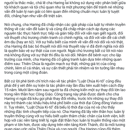
người ta thắc mắc, chả lẽ cha Haring lai không sử dụng việc phân biệt giữa
tội khách quan và tội chủ quan như là một phương tiện để tránh né những
vấn đề luân lý nan giải có liên quan đến những chuẩn mực luân lý tuyệt
đối, chẳng hạn như vấn đề triệt sản.
Nói chung, cha Haring đã chấp nhận các giải pháp của luật tự nhiên truyền
thống về các vấn đề luân lý và cũng đã chấp nhận cách áp dụng các
nguyên tắc thực hành trực tiếp và gián tiếp đối với vấn nạn giết người, đối
với thuyết chủ trương chiến tranh có chính nghĩa, và đối với vấn đề cái chết
êm dịu (hay an tử). Với sự hiểu biết của mình về vấn đề nói dối và nói thật,
cha Haring đã bác bỏ thuyết nói dối mà thuyết này vì đã định nghĩa nói dối
là quyền bảo vệ sự thật của con người. Ngài chủ trương bất cứ lời nói nào
mà không đúng với sự thật thì đều là nói dối. Nhằm để bênh vực cho lập
trường của mình, cha Haring đã cố gắng tranh luận dựa trên những quan
điểm sau: Thiên Chúa là nguồn mạch sự thật, những giá trị của công
chính, liêm sĩ cá nhân, và sự cấn thiết phải tín nhiệm và tin tưởng lẫn nhau
trong cùng một cộng đoàn.
Bất cứ lời phê bình chỉ trích nào về tác phẩm “Luật Chúa Ki-tô” cũng đều
phải để ý xét đến sự kiện là tác phẩm này lần đầu tiên xuất hiện cách đây
15 năm. Mười lăm năm sau người ta đã chứng kiến một sự thay đổi lớn lao
trong nền thần học Công Giáo. Công trạng này phải được dành cho cha
Haring vì ngài đã kêu gọi phải thay đổi nhiều, trước khi những sự thay đổi
này trở thành các khẩu hiệu khá phổ biến của thời đại Công đồng Vatican
II. Tuy nhiên, “Luật Chúa Ki-tô” đã biểu lộ thời đại của nó và cho thấy
những đặc tính chuyển tiếp của nó. Cha Haring đã lấy nền thần học luân lý
truyền thống cùng với sự hiểu biết uyên thâm chắc chắn của kinh viện, kết
hợp với các nền tảng triết lý, ngài đặt thần học luân lý truyền thống vào một
phạm vi lớn hơn, được xây dựng trên nền tảng Kinh Thánh, đó là mối tương
quan giao ước giữa Thiên Chúa và con người. Cha Haring cũng đã thêm