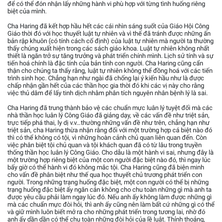
để có thể đón nhận lấy những hành vi phù hợp với từng tình huống riêng
biệt của mình.
Cha Haring đã kết hợp hầu hết các cái nhìn sáng suốt của Giáo Hội Công
Giáo thời đó với học thuyết luật tự nhiên và vì thế đã tránh được những ấn
bản rập khuôn (có tính cách cố định) của luật tự nhiên mà người ta thường
thấy chúng xuất hiện trong các sách giáo khoa. Luật tự nhiên không nhất
thiết là ngăn trở sự tăng trưởng và phát triển chính mình. Lịch sử tính và sự
tiến hoá chính là đặc tính của bản tính con người. Cha Haring cũng cẩn
thận cho chúng ta thấy rằng, luật tự nhiên không thể đồng hoá với các tiến
trình sinh học. Chẳng hạn như ngài đã chống lại ý kiến hầu như là được
chấp nhận gần hết của các thần học gia thời đó khi các vị này cho rằng
việc thủ dâm để lấy tinh dịch nhằm phân tích nguyên nhân bệnh lý là sai.
Cha Haring đã trung thành bảo vệ các chuẩn mực luân lý tuyệt đối mà các
nhà thần học luân lý Công Giáo đã giảng dạy, về các vấn đề như triệt sản,
trực tiếp phá thai, ly dị v.v…thường những vấn đề như trên, chẳng hạn như
triệt sản, cha Haring thừa nhận rằng đối với một trường hợp cá biệt nào đó
thì có thể không có tội, vì những hoàn cảnh chủ quan liên quan đến. Còn
việc phân biệt tội chủ quan và tội khách quan đã có từ lâu trong truyền
thống thần học luân lý Công Giáo. Cho dẫu là một hành vi sai, nhưng đây là
một trường hợp riêng biệt của một con người đặc biệt nào đó, thì ngay lúc
bấy giờ có thể hành vi đó không mắc tội. Cha Haring cũng đã biện minh
cho vấn đề phân biệt như thế qua học thuyết chủ trương phát triển con
người. Trong những trạng huống đặc biệt, một con người có thể bị những
trạng huống đặc biệt ấy ngăn cản không cho chu toàn những gì mà anh ta
được yêu cầu phải làm ngay lúc đó. Nếu anh ấy không làm được những gì
mà các chuẩn mực đòi hỏi, thì anh ấy cũng nên làm bất cứ những gì có thể
và giữ mình luôn biết mở ra cho những phát triển trong tương lai, nhờ đó
anh ấy dần dần có thể chu toàn những đòi hỏi của lề luật. Thỉnh thoảng,