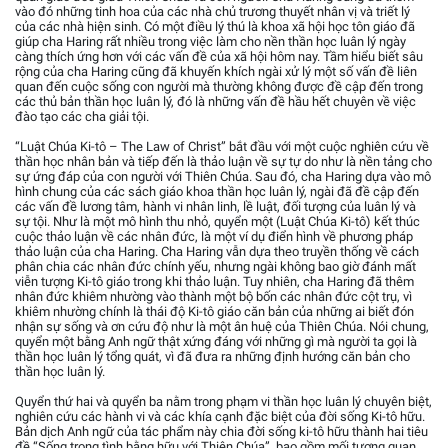
vào đó những tinh hoa của các nhà chủ trương thuyết nhân vị và triết lý
của các nhà hiện sinh. Có một điều lý thú là khoa xã hội học tôn giáo đã
giúp cha Haring rất nhiều trong việc làm cho nền thần học luân lý ngày
càng thích ứng hơn với các vấn đề của xã hội hôm nay. Tầm hiểu biết sâu
rộng của cha Haring cũng đã khuyến khích ngài xử lý một số vấn đề liên
quan đến cuộc sống con người mà thường không được đề cập đến trong
các thủ bản thần học luân lý, đó là những vấn đề hầu hết chuyên về việc
đào tạo các cha giải tội.
“Luật Chúa Ki-tô – The Law of Christ” bắt đầu với một cuộc nghiên cứu về
thần học nhân bản và tiếp đến là thảo luận về sự tự do như là nền tảng cho
sự ứng đáp của con người với Thiên Chúa. Sau đó, cha Haring dựa vào mô
hình chung của các sách giáo khoa thần học luân lý, ngài đã đề cập đến
các vấn đề lương tâm, hành vi nhân linh, lề luật, đối tượng của luân lý và
sự tội. Như là một mô hình thu nhỏ, quyển một (Luật Chúa Ki-tô) kết thúc
cuộc thảo luận về các nhân đức, là một ví dụ điển hình về phương pháp
thảo luận của cha Haring. Cha Haring vẫn dựa theo truyền thống về cách
phân chia các nhân đức chính yếu, nhưng ngài không bao giờ đánh mất
viễn tượng Ki-tô giáo trong khi thảo luận. Tuy nhiên, cha Haring đã thêm
nhân đức khiêm nhường vào thành một bộ bốn các nhân đức cột trụ, vì
khiêm nhường chính là thái độ Ki-tô giáo căn bản của những ai biết đón
nhận sự sống và ơn cứu độ như là một ân huệ của Thiên Chúa. Nói chung,
quyển một bằng Anh ngữ thật xứng đáng với những gì mà người ta gọi là
thần học luân lý tổng quát, vì đã đưa ra những định hướng căn bản cho
thần học luân lý.
Quyển thứ hai và quyển ba nằm trong phạm vi thần học luân lý chuyên biệt,
nghiên cứu các hành vi và các khía cạnh đặc biệt của đời sống Ki-tô hữu.
Bản dịch Anh ngữ của tác phẩm này chia đời sống ki-tô hữu thành hai tiêu
đề “Sống trong tình bằng hữu với Thiên Chúa”, bao gồm mối tương quan