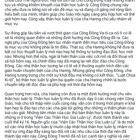
Chúa Cứu Thế người Đức này đã tóm tắt cho Công Đồng thấy những thành
tựu và những khiếm khuyết của thần học luân lý. Công Đồng chung này
chủ yếu đưa ra tiếng nói về vấn đề mục vụ và đang cố gắng mở rộng tầm
hiểu biết của mình, nhằm giúp cho Giáo Hội ngày càng phù hợp hơn với thế
giới hôm nay. Cũng vậy, thần học luân lý của cha Haring chủ yếu nhằm về
mục vụ.
Sự đóng góp lâu bền và vượt thời gian của Công Đồng Va-ti-ca-nô II có lẽ
sẽ là những quan điểm và những định hướng mà Công Đồng đề ra. Các
nghị phụ của Công Đồng liên tục nhấn mạnh đến mục tiêu của Công Đồng
là mục vụ chứ không phải là tín điều. Thật sự, cha Haring không hề đưa ra
bất cứ học thuyết luân lý mới nào hay hệ thống tư tưởng đạo đức học mới
nào. Nhưng hơn thế nữa, ngài là hiện thân của việc cởi mở và đối thoại với
xã hội hôm nay, và chính điều này đã mang lại nét độc đáo cho Công
Đồng. Các nhà thần học tương lai có lẽ sẽ ít thường xuyên trích dẫn các
giáo huấn chuyên biệt của cha Haring. Nhưng giống như Công Đồng, cha
Haring tượng trưng cho một sự khởi đầu mà không có kết thúc. “Luật Chúa
Ki-tô”, bộ thần học luân lý gồm ba quyển của cha Haring chính là bước
chuyển tiếp rất độc đáo và phù hợp với thời đại hôm nay.
Quan trọng hơn nữa, cha Haring còn đưa ra một định hướng mới cho nền
thần học luân lý. Thần học luân lý như đã được dạy ở các chủng viện Công
Giáo, mãi cho tới thập niên cuối cùng này, vẫn còn ở trong một phạm vi khá
hạn hẹp là đào tạo cho các cha giải tội giống như những vị thẩm phán của
toà cáo giải. Những tiền nhân của các thủ bản thần học luân lý này là
những vị ở trong “Viện Các Thần Học Gia Luân Lý’, được hình thành vào
cuối thế kỷ 16. Nguồn gốc của “Viện Các Thần Học Gia Luân Lý” là do một
số các nhà thần học luân lý muốn cập nhật hoá thần học luân lý, nhằm có
một sự ứng đáp đầy sáng tạo đối với các nhu cầu của thời đại nên đã
thành lập viện này. Công Đồng Trentô đã nỗ lực canh tân ý nghĩa và việc