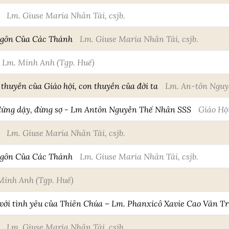
n
Lm. Giuse Maria Nhân Tài, csjb.
Ngôn Của Các Thánh
Lm. Giuse Maria Nhân Tài, csjb.
Lm. Minh Anh (Tgp. Huế)
thuyền của Giáo hội, con thuyền của đời ta
Lm. An-tôn Nguy
đứng dậy, đừng sợ - Lm Antôn Nguyễn Thế Nhân SSS
Giáo Hộ
n
Lm. Giuse Maria Nhân Tài, csjb.
Ngôn Của Các Thánh
Lm. Giuse Maria Nhân Tài, csjb.
Minh Anh (Tgp. Huế)
với tình yêu của Thiên Chúa – Lm. Phanxicô Xavie Cao Văn Tr
n
Lm. Giuse Maria Nhân Tài, csjb.