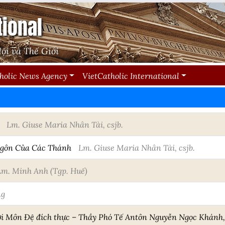
tional
ội và Thế Giới
holic News Agency
VietCatholic International
n
Lm. Giuse Maria Nhân Tài, csjb.
Ngôn Của Các Thánh
Lm. Giuse Maria Nhân Tài, csjb.
Lm. Minh Anh (Tgp. Huế)
ng
ời Môn Đệ đích thực – Thầy Phó Tế Antôn Nguyễn Ngọc Khánh