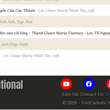
Ngôn Của Các Thánh
Lm. Giuse Maria Nhân Tài, csjb.
inh Anh, Tgp. Huế
ìn vào cõi lòng – Thánh Gioan Maria Vianney - Lm. FX Nguy
 Anh (Tgp. Huế)
n
Lm. Giuse Maria Nhân Tài, csjb.
ational
Liên Hệ: Contact Us:
bb
© 2026 - VietCatholic 