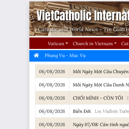
VietCatholic Interna
Catholic and World News - Tin Giáo H
Vatican
Church in Vietnam
Cat
Phụng Vụ - Mục Vụ
06/08/2026
Mỗi Ngày Một Câu Chuyệ
06/08/2026
Mỗi Ngày Một Câu Danh 
06/08/2026
CHỐI MÌNH – CÒN TÔI
06/08/2026
Biển Đời
Lm Vũđình Tườ
06/08/2026
Ngày 07/08: Căn tính ngư