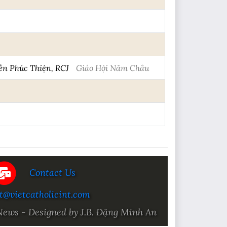
ễn Phúc Thiện, RCJ
Giáo Hội Năm Châu
Contact Us
t@vietcatholicint.com
News - Designed by J.B. Đặng Minh An