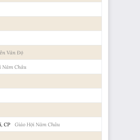
ễn Văn Độ
i Năm Châu
í, CP
Giáo Hội Năm Châu